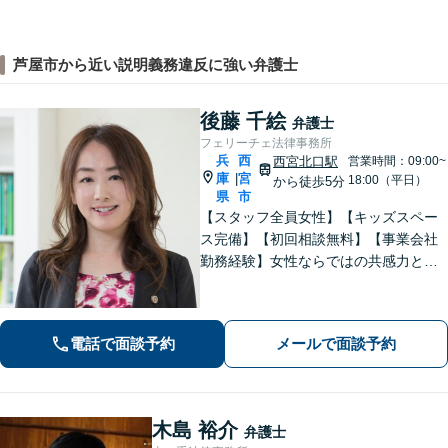
芦屋市から近い説明義務違反に強い弁護士
後藤 千絵
弁護士
フェリーチェ法律事務所
兵
西
西宮北口駅
営業時間：09:00~
庫
宮
|
18:00（平日）
から徒歩5分
県
市
【スタッフ全員女性】【キッズスペー
ス完備】【初回相談無料】【事業会社
勤務経験】女性ならではの共感力とコ
ミュニケーション能力で、時に寄り添
い、時に鋭く交渉を進め、あなたの権
利を守ります。特に離婚や相続など家
電話で面談予約
メールで面談予約
族の事案が得意です。
木島 裕介
弁護士