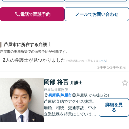
電話で面談予約
メールでお問い合わせ
芦屋市に所在する弁護士
芦屋市の事務所等での面談予約が可能です。
2
人の弁護士が見つかりました
(検索結果について詳しくは
こちら
)
2件中 1-2件を表示
岡部 将吾
弁護士
芦屋法律事務所
兵庫県
芦屋市
芦屋駅
から徒歩2分
|
芦屋駅直結でアクセス抜群。
詳細を見
離婚、相続、交通事故、中小
る
企業法務を得意にしていま
す。 解決に向けて、全力で対
応致します。 ♯ラポルテ本館