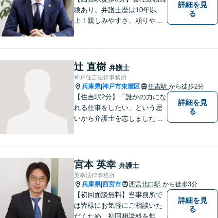
詳細を見
験あり。弁護士歴は10年以
る
上！親しみやすさ、頼りやす
さを大切にしています。お困
りごとがあれば、お気軽にご
相談ください。【初回３０分
面談無料】
辻 直樹
弁護士
神戸住吉法律事務所
兵庫県
神戸市東灘区
住吉駅
から徒歩2分
|
【住吉駅2分】「誰かの力にな
詳細を見
れる仕事をしたい」という思
る
いから弁護士を志しました。
法律面だけでなく、お気持ち
の面でも少しでも前向きにな
れるよう心がけています。 ど
うぞ一人で抱え込まず、お気
宮本 英幸
弁護士
軽にご相談ください。
英幸法律事務所
兵庫県
西宮市
西宮北口駅
から徒歩3分
|
【初回面談無料】当事務所で
詳細を見
は皆様にお気軽にご相談いた
る
だくため、初回相談料を無料