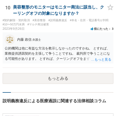
れているのであれば消防の記録等を調査してみなければ、裁判で勝て
る可能性があるかどうかまでは判断できません。これはどの介護事
10
美容整形のモニターはモニター商法に該当し、ク
故・医療事故でも同様です。 一度弁護士にご相談の上、まずは調査
ーリングオフの対象になりますか？
事件として依頼された方が良いと思います。
#契約解除・契約取消
#美容整形
#説明義務違反
#本名・住所・電話番号が判明
#10〜50万円未満
#マルチ商法被害
2023年9月26日
役にたった
3
内藤 政信
弁護士
公的機関は他に有益な方法を教示しなかったのですかね。 とすれば、
業務提供誘因契約を主張して争うことですね。 裁判所で争うことにな
る可能性があります。 とすれば、クーリングオフをまず実行すること
です。
もっとみる
説明義務違反による医療過誤に関連する法律相談コラム