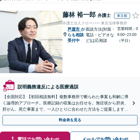
藤林 裕一郎
弁護士
東京都
弁護士法人クローバー 東京法律事務所
営業時間：0
芦屋市
か
面談方法(対面・
らも相談
電話・ビデオな
9:00~23:00
受付中
ど)は応相談
（平日）
説明義務違反による医療過誤
【全国対応】【初回相談無料】複数事務所で断られた事案も和解に導
く論理的アプローチ。医療記録の収集はお任せを。無症状から肝炎、
肝がん、死亡事案まで、一人ひとりに合わせた方法をご提案します。
手続きの負担を減らし、権利を守ります。
料金表を見る
電話でお問い合わせ
メールでお問い合わせ