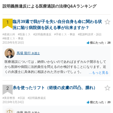
の道をご提案し、共に並走い
説明義務違反による医療過誤の法律Q&Aランキング
たします。
1
臨月39週で我が子を失い自分自身も命に関わる状
況に陥り病院側を訴える事が出来ますか？
#産婦人科
#投薬ミス
#説明義務違反
#手術ミス・事故
#慰謝料請求・訴訟
#検査ミス・事故
2019年9月16日
役にたった
28
馬場 龍行
弁護士
医療過誤については，納得いかないのであればまずカルテ開示をして
から医師や病院に法的責任を問えるのか検討することになります。近
くの弁護士に具体的に相談された方が良いでしょう。
2
糸を使ったリフト（術後の皮膚の凹凸、腫れ）
#美容整形
#示談
#説明義務違反
2019年3月24日
役にたった
20
内藤 政信
弁護士