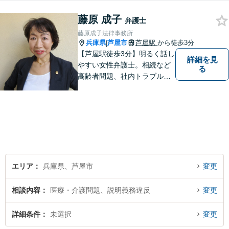
３階♯駐車場有り♯子連れ相談
藤原 成子
可♯中小企業診断士資格有り
弁護士
藤原成子法律事務所
兵庫県
芦屋市
芦屋駅
から徒歩3分
|
【芦屋駅徒歩3分】明るく話し
詳細を見
やすい女性弁護士。相続など
る
高齢者問題、社内トラブル
等、女性の悩みに強みがあり
ます。親しみやすいと言われ
ますので、相談を迷われてい
る方は、お気軽にご連絡下さ
い。【宅建士・行政書士資格
保持】
エリア
兵庫県、芦屋市
変更
相談内容
医療・介護問題、説明義務違反
変更
詳細条件
未選択
変更