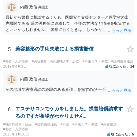
内藤 政信
弁護士
最初から警察に相談するよりも、医療安全支援センターと厚労省の出
先機関である 県の医務係に連絡して、今後の方法など情報を収集する
といいかもしれません。 警察に行くときは、しっかりした被害届ある
いは告発状を作成、持参して、相談に行くといいでしょう。
5
美容整形の手術失敗による損害賠償
#患者・入所者側
#美容整形
#慰謝料請求・訴訟
#手術ミス・事故
#説明義務違反
2019年4月3日
役にたった
14
内藤 政信
弁護士
その地域で医療過誤の経験のある弁護士を探すのが 一番近道だね。
6
エステサロンでケガをしました。損害賠償請求す
るのですが相場がわかりません。
#慰謝料請求・訴訟
#説明義務違反
#示談
#手術ミス・事故
#美容整形
#患者・入所者側
2025年1月10日
役にたった
5