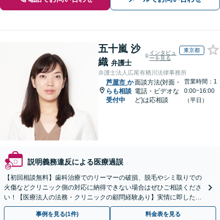
五十嵐 沙
東京都
インタビュ
ーを見る
織
弁護士
弁護士法人広尾有栖川法律事務所
営業時間：1
芦屋市
か
面談方法(対面・
らも相談
電話・ビデオな
0:00~16:00
受付中
ど)は応相談
（平日）
説明義務違反による医療過誤
【初回相談無料】歯科治療でのリーマーの破損、脱毛やシミ取りでの
火傷などクリニック側の対応に納得できない場合はぜひご相談くださ
い！【医療法人の法務・クリニックの顧問経験あり】実情に即したア
ドバイスで、納得のできるトラブルの解決を目指します。
事例を見る(1件)
料金表を見る