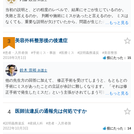
当初の説明と、どの程度のレベルで、結果にそごが生じているのか。
失敗と言えるのか。 判断や施術にミスがあったと言えるのか。 ミスは
なくても、重要な説明が欠けていたから、問題が生じたのか。 美容整
形にある程度通じてる弁護士を探せるかどうか。
3
美容外科整形後の後遺症
#患者・入所者側
#手術ミス・事故
#医療ミス
#説明義務違反
#美容整形
2018年3月1日
役にたった
15
鈴木 崇裕
弁護士
他の先生方の回答に加えて、 修正手術を受けてしまうと、もともとの
手術にミスがあったことの立証が余計に難しくなります。 「それは修
正手術で発生したミスだ」という主張がされてしまう可能性があるか
らです。 心身の苦痛はあるでしょうけれども、損害賠償請求などをご
検討なさっているのであれば、修正手術を受けるまえに弁護士に相談
して対応を決めることを強くお勧めいたします。
4
医師法違反の通報先は何処ですか
#説明義務違反
#産婦人科
#患者・入所者側
2022年10月3日
役にたった
14