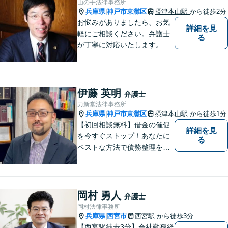
山の手法律事務所
兵庫県
神戸市東灘区
摂津本山駅
から徒歩2分
|
お悩みがありましたら、お気
詳細を見
軽にご相談ください。弁護士
る
が丁寧に対応いたします。
伊藤 英明
弁護士
力新堂法律事務所
兵庫県
神戸市東灘区
摂津本山駅
から徒歩1分
|
【初回相談無料】借金の催促
詳細を見
を今すぐストップ！あなたに
る
ベストな方法で債務整理をサ
ポート【知的財産の紛争にも
強い】元IT研究者である弁護
士・弁理士（コンピュータサ
イエンスの博士号も保有）と
岡村 勇人
弁護士
交渉経験が豊富な弁護士
岡村法律事務所
兵庫県
西宮市
西宮駅
から徒歩3分
|
【西宮駅徒歩3分】会社勤務経