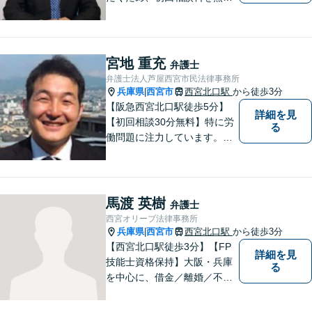
にしています。【西宮北口駅
徒歩３分】交通事故／相続問
題／労働問題／企業法務／男
女問題／建築問題など、貴方
宮地 重充
弁護士
にとって最善の解決に向けて
弁護士法人芦屋西宮市民法律事務所
尽力します。【当日／夜間対
兵庫県
西宮市
西宮北口駅
から徒歩3分
|
応可】
【阪急西宮北口駅徒歩5分】
詳細を見
【初回相談30分無料】特に労
る
働問題に注力しています。残
業代、労災事故、不当解雇等
の問題でお困りの方はぜひお
気軽にご相談ください。また
民事事件，家事事件，刑事事
馬渡 英樹
弁護士
件も幅広く取り扱っておりま
西宮オリーブ法律事務所
す。
兵庫県
西宮市
西宮北口駅
から徒歩3分
|
【西宮北口駅徒歩3分】【FP
詳細を見
技能士資格保持】大阪・兵庫
る
を中心に、借金／離婚／不動
産／相続など幅広いお困りご
とを解決する弁護士です。相