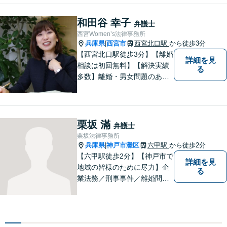
談にいらっしゃる全ての方に
丁寧な対応、アドバイスをさ
和田谷 幸子
弁護士
せていただきます。
西宮Women’s法律事務所
兵庫県
西宮市
西宮北口駅
から徒歩3分
|
【西宮北口駅徒歩3分】【離婚
詳細を見
相談は初回無料】【解決実績
る
多数】離婚・男女問題のあら
ゆる分野で多くの解決実績あ
り。丁寧できめ細やかな対応
で、満足度の高い解決を目指
します。【土日祝日・夜間の
栗坂 滿
弁護士
ご相談も対応可】【完全個室
栗坂法律事務所
／お子様同伴でも大丈夫で
兵庫県
神戸市灘区
六甲駅
から徒歩2分
|
す】
【六甲駅徒歩2分】【神戸市で
詳細を見
地域の皆様のために尽力】企
る
業法務／刑事事件／離婚問題
など、幅広いお困りごとに対
応いたします。お一人で抱え
込むのではなく、弁護士にご
相談ください。適切な解決へ