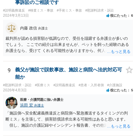
事訴訟のご相談です
#説明義務違反
#検査ミス・事故
#手術ミス・事故
#慰謝料請求・訴訟
2024年3月13日
役にたった
6
内藤 政信
弁護士
裁判所が認める損害額が低調なので、受任を躊躇する弁護士が多いの
でしょう。 ここでの紹介は出来ませんが、ペットを飼った経験のある
弁護士なら、受けて くれる可能性がありますから、何人か問い合わせ
してみることになるでしょう。
9
義父が施設で誤飲事故、施設と病院へ法的対応可
能か
#慰謝料請求・訴訟
#医療ミス
#説明義務違反
#患者・入所者側
#介護施設
2026年4月3日
役にたった
5
医療・介護問題に強い弁護士
浜田 宏
弁護士
「施設側へ安全配慮義務違反と病院側へ緊急搬送するタイミングの判
断ミス」を主張して、損害賠償請求出来る可能性はあると思います。
但し、施設の介護記録やインシデント報告書、その他施設内で作成
された誤飲事故に関する資料、搬送先の病院の医療記録、救急搬送さ