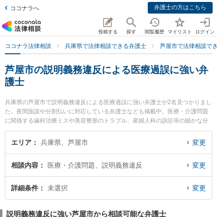
弁護士の方はこちら
ココナラへ
投稿する
探す
閲覧履歴
マイリスト
ログイン
ココナラ法律相談
兵庫県で法律相談できる弁護士
芦屋市で法律相談で
芦屋市の説明義務違反による医療過誤に強い弁
護士
兵庫県の芦屋市で説明義務違反による医療過誤に強い弁護士が2名見つかりまし
た。夜間面談や分割払いに対応している弁護士なども掲載中。医療・介護問題
に関係する歯科治療ミスや美容整形のトラブル、産婦人科の訴訟等の細かな分
野での絞り込み検索もでき便利です。特に芦屋法律事務所の岡部 将吾弁護士や
藤原成子法律事務所の藤原 成子弁護士のプロフィール情報や弁護士費用、強み
エリア
兵庫県、芦屋市
変更
などが注目されています。『芦屋市で土日や夜間に発生した説明義務違反によ
る医療過誤のトラブルを今すぐに弁護士に相談したい』『説明義務違反による
相談内容
医療・介護問題、説明義務違反
変更
医療過誤のトラブル解決の実績豊富な近くの弁護士を検索したい』『初回相談
無料で説明義務違反による医療過誤を法律相談できる芦屋市内の弁護士に相談
予約したい』などでお困りの相談者さんにおすすめです。
詳細条件
未選択
変更
説明義務違反に強い芦屋市から相談可能な弁護士