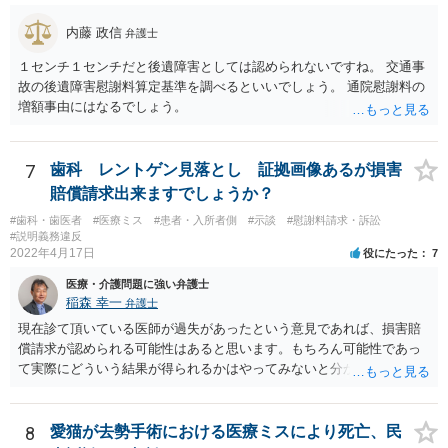
内藤 政信
弁護士
１センチ１センチだと後遺障害としては認められないですね。 交通事
故の後遺障害慰謝料算定基準を調べるといいでしょう。 通院慰謝料の
増額事由にはなるでしょう。
7
歯科 レントゲン見落とし 証拠画像あるが損害
賠償請求出来ますでしょうか？
#歯科・歯医者
#医療ミス
#患者・入所者側
#示談
#慰謝料請求・訴訟
#説明義務違反
2022年4月17日
役にたった
7
医療・介護問題に強い弁護士
稲森 幸一
弁護士
現在診て頂いている医師が過失があったという意見であれば、損害賠
償請求が認められる可能性はあると思います。もちろん可能性であっ
て実際にどういう結果が得られるかはやってみないと分かりません
が。 損害としては、その過失によって生じた症状の治療にかかった治
療費や精神的苦痛を受けた分の慰謝料や仕事に影響があれば休業損害
などが考えられます。 頑張ってください。
8
愛猫が去勢手術における医療ミスにより死亡、民