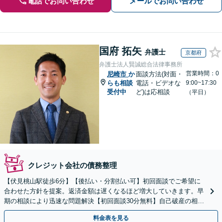
電話でお問い合わせ
メールでお問い合わせ
国府 拓矢
弁護士
京都府
弁護士法人賢誠総合法律事務所
営業時間：0
尼崎市
か
面談方法(対面・
らも相談
電話・ビデオな
9:00~17:30
受付中
ど)は応相談
（平日）
クレジット会社の債務整理
【伏見桃山駅徒歩6分】【後払い・分割払い可】初回面談でご希望に
合わせた方針を提案。返済金額は遅くなるほど増大していきます。早
期の相談により迅速な問題解決【初回面談30分無料】自己破産の相談
や、自宅や愛車を残したい方もお任せください。
料金表を見る