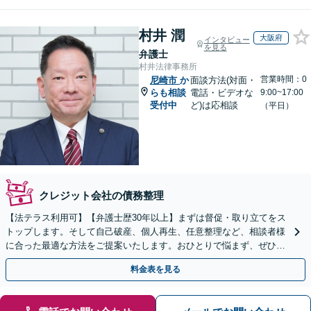
村井 潤
大阪府
インタビュー
を見る
弁護士
村井法律事務所
営業時間：0
尼崎市
か
面談方法(対面・
らも相談
電話・ビデオな
9:00~17:00
受付中
ど)は応相談
（平日）
クレジット会社の債務整理
【法テラス利用可】【弁護士歴30年以上】まずは督促・取り立てをス
トップします。そして自己破産、個人再生、任意整理など、相談者様
に合った最適な方法をご提案いたします。おひとりで悩まず、ぜひご
相談ください。【法人破産も対応】
料金表を見る