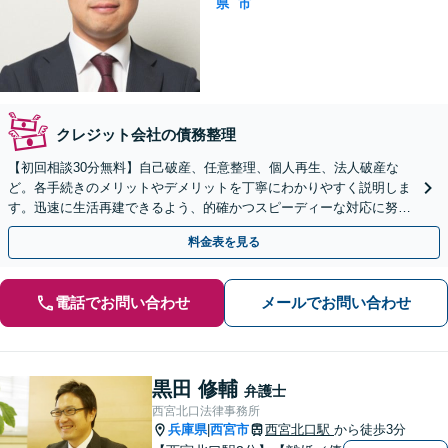
県
市
クレジット会社の債務整理
【初回相談30分無料】自己破産、任意整理、個人再生、法人破産な
ど。各手続きのメリットやデメリットを丁寧にわかりやすく説明しま
す。迅速に生活再建できるよう、的確かつスピーディーな対応に努め
ます【西宮北口駅3分】
料金表を見る
電話でお問い合わせ
メールでお問い合わせ
黒田 修輔
弁護士
西宮北口法律事務所
兵庫県
西宮市
西宮北口駅
から徒歩3分
|