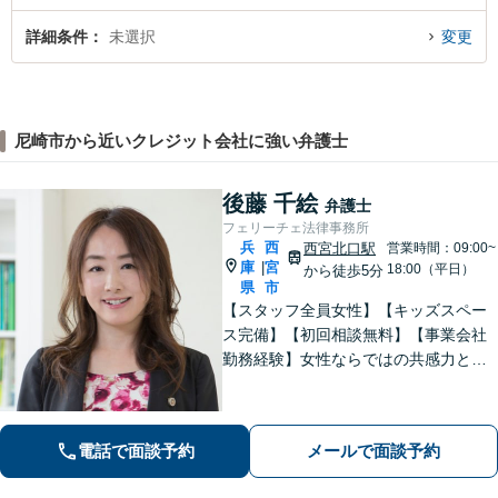
詳細条件
未選択
変更
尼崎市から近いクレジット会社に強い弁護士
後藤 千絵
弁護士
フェリーチェ法律事務所
兵
西
西宮北口駅
営業時間：09:00~
庫
宮
|
18:00（平日）
から徒歩5分
県
市
【スタッフ全員女性】【キッズスペー
ス完備】【初回相談無料】【事業会社
勤務経験】女性ならではの共感力とコ
ミュニケーション能力で、時に寄り添
い、時に鋭く交渉を進め、あなたの権
利を守ります。特に離婚や相続など家
電話で面談予約
メールで面談予約
族の事案が得意です。