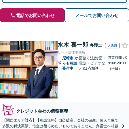
電話でお問い合わせ
メールでお問い合わせ
水木 喜一郎
弁護士
大阪府
サード法律事務所
営業時間：0
尼崎市
か
面談方法(対面・
らも相談
電話・ビデオな
9:00~20:00
受付中
ど)は応相談
（平日）
クレジット会社の債務整理
【関西エリア対応】【相談無料】自己破産、会社の破産、個人再生で
多数の解決実績。借金は後ろめたいものでありません。弁護士へ相談