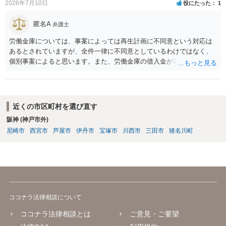
2026年7月10日
役にたった
1
匿名A
弁護士
労働金庫については、事案によっては再生計画に不同意という対応は
あるとされていますが、全件一律に不同意としているわけではなく、
個別事案によると思います。また、労働金庫の借入金が再生債権の総
額の過半数を超えていない場合には、不同意でも過度に気にする必要
はありません。労働金庫には、書面決議への同意について確認や根回
しをしておけば、問題にならないことも少なくないのではないかと思
います。個人再生の経験豊富な弁護士へ相談されればよいと思いま
近くの市区町村を選び直す
す。
阪神 (神戸市外)
尼崎市
西宮市
芦屋市
伊丹市
宝塚市
川西市
三田市
猪名川町
ココナラ法律相談について
ココナラ法律相談とは
ご意見・ご要望