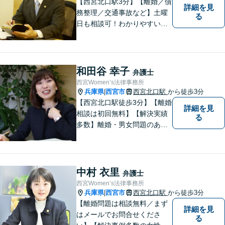
【西宮北口駅3分】【離婚／債
詳細を見
務整理／交通事故など】土曜
る
日も相談可！わかりやすい料
金体系、話しやすい弁護士を
目指しています。【交通事
故・借金は無料相談◎】
和田谷 幸子
弁護士
西宮Women’s法律事務所
兵庫県
西宮市
西宮北口駅
から徒歩3分
|
【西宮北口駅徒歩3分】【離婚
詳細を見
相談は初回無料】【解決実績
る
多数】離婚・男女問題のあら
ゆる分野で多くの解決実績あ
り。丁寧できめ細やかな対応
で、満足度の高い解決を目指
します。【土日祝日・夜間の
中村 衣里
弁護士
ご相談も対応可】【完全個室
西宮Women’s法律事務所
／お子様同伴でも大丈夫で
兵庫県
西宮市
西宮北口駅
から徒歩3分
|
す】
【離婚問題は相談無料／まず
詳細を見
はメールでお問合せくださ
る