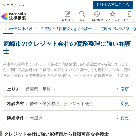
弁護士の方はこちら
ココナラへ
投稿する
探す
閲覧履歴
マイリスト
ログイン
ココナラ法律相談
兵庫県で法律相談できる弁護士
尼崎市で法律相談で
尼崎市のクレジット会社の債務整理に強い弁護
士
兵庫県の尼崎市でクレジット会社の債務整理に強い弁護士が4名見つかりまし
た。初回面談無料や休日面談に対応している弁護士なども掲載中。借金・債務
整理に関係する消費者金融の債務整理やクレジット会社の債務整理、リボ払い
の債務整理等の細かな分野での絞り込み検索もでき便利です。特に太田川口法
律事務所の太田 吉彦弁護士や清藤法律事務所の清藤 律司弁護士、尼崎桂木法律
エリア
兵庫県、尼崎市
変更
事務所の西井 秀和弁護士のプロフィール情報や弁護士費用、強みなどが注目さ
れています。『尼崎市で土日や夜間に発生したクレジット会社の債務整理のト
相談内容
借金・債務整理、クレジット会社
変更
ラブルを今すぐに弁護士に相談したい』『クレジット会社の債務整理のトラブ
ル解決の実績豊富な近くの弁護士を検索したい』『初回相談無料でクレジット
会社の債務整理を法律相談できる尼崎市内の弁護士に相談予約したい』などで
詳細条件
未選択
変更
お困りの相談者さんにおすすめです。
クレジット会社に強い尼崎市から相談可能な弁護士