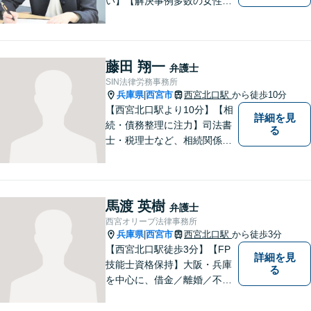
い】【解決事例多数の女性弁
護士】離婚、相続などの家庭
に関する問題の解決を得意と
する弁護士です。兵庫県内、
神戸・西宮・尼崎・芦屋でお
藤田 翔一
弁護士
困りの女性はぜひご相談くだ
SIN法律労務事務所
さい。【完全個室・お子様も
兵庫県
西宮市
西宮北口駅
から徒歩10分
|
歓迎】
【西宮北口駅より10分】【相
詳細を見
続・債務整理に注力】司法書
る
士・税理士など、相続関係に
強い他の専門家とも連携した
サポートが可能です。また、
高齢者施設・介護事業者を対
象とした、法律サービスを提
馬渡 英樹
弁護士
供しております。お気軽に、
西宮オリーブ法律事務所
ご相談ください。
兵庫県
西宮市
西宮北口駅
から徒歩3分
|
【西宮北口駅徒歩3分】【FP
詳細を見
技能士資格保持】大阪・兵庫
る
を中心に、借金／離婚／不動
産／相続など幅広いお困りご
とを解決する弁護士です。相