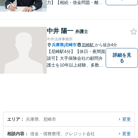
力】【相続・借金問題・離
婚】も重点取扱分野です。複
雑な法律問題も、わかりやす
くご説明し、依頼者様に寄り
添って解決を目指します。
中井 陽一
弁護士
中井法律事務所
兵庫県
尼崎市
尼崎駅
から徒歩4分
|
【尼崎駅4分】【休日・夜間面
詳細を見
談可】大手保険会社の顧問弁
る
護士を10年以上経験、多数の
交通事故問題を解決してきた
経験豊富な弁護士です。交通
事故問題、破産問題、相続問
題，離婚問題を主に対応して
います。
エリア
兵庫県、尼崎市
変更
相談内容
借金・債務整理、クレジット会社
変更