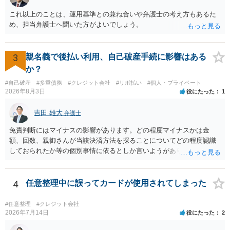
これ以上のことは、運用基準との兼ね合いや弁護士の考え方もあるた
め、担当弁護士へ聞いた方がよいでしょう。
3
親名義で後払い利用、自己破産手続に影響はある
か？
#自己破産
#多重債務
#クレジット会社
#リボ払い
#個人・プライベート
2026年8月3日
役にたった
1
吉田 雄大
弁護士
免責判断にはマイナスの影響があります。どの程度マイナスかは金
額、回数、親御さんが当該決済方法を採ることについてどの程度認識
しておられたか等の個別事情に依るとしか言いようがありません。 と
もあれ、依頼しておられる弁護士さんに直ちに具体的状況をお伝えに
なって相談し、善後策を考えることをお勧めします。
4
任意整理中に誤ってカードが使用されてしまった
#任意整理
#クレジット会社
2026年7月14日
役にたった
2