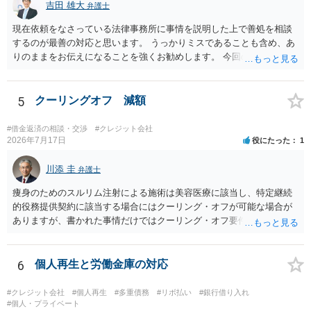
吉田 雄大
弁護士
現在依頼をなさっている法律事務所に事情を説明した上で善処を相談
するのが最善の対応と思います。 うっかりミスであることも含め、あ
りのままをお伝えになることを強くお勧めします。 今回のできごとだ
けで辞任に至るか否かは弁護士次第というほかありませんが、説明は
早ければ早いほどいいのは間違いありません。 ご健闘をお祈りいたし
ます。
5
クーリングオフ 減額
#借金返済の相談・交渉
#クレジット会社
2026年7月17日
役にたった
1
川添 圭
弁護士
痩身のためのスルリム注射による施術は美容医療に該当し、特定継続
的役務提供契約に該当する場合にはクーリング・オフが可能な場合が
ありますが、書かれた事情だけではクーリング・オフ要件を満たして
いるかどうか（そもそも特定継続的役務提供契約に該当するかどう
か）が不明です。仮に特定継続的役務提供契約に該当する場合には、
クーリング・オフができない場合でも中途解約は可能ですが、この点
6
個人再生と労働金庫の対応
も含めて、最寄りの消費生活センターで詳しい資料をもとに相談して
いただいた方がよいでしょう。
#クレジット会社
#個人再生
#多重債務
#リボ払い
#銀行借り入れ
#個人・プライベート