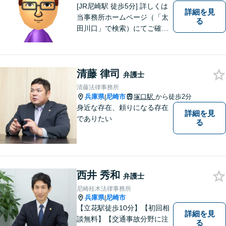
[JR尼崎駅 徒歩5分] 詳しくは
詳細を見
当事務所ホームページ（「太
る
田川口」で検索）にてご確認
ください。
清藤 律司
弁護士
清藤法律事務所
兵庫県
尼崎市
塚口駅
から徒歩2分
|
身近な存在、頼りになる存在
詳細を見
でありたい
る
西井 秀和
弁護士
尼崎桂木法律事務所
兵庫県
尼崎市
|
【立花駅徒歩10分】【初回相
詳細を見
談無料】【交通事故分野に注
る