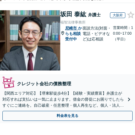
坂田 泰紘
弁護士
大阪府
福智法律事務所
営業時間：1
尼崎市
か
面談方法(対面・
らも相談
電話・ビデオな
0:00~17:00
受付中
ど)は応相談
（平日）
クレジット会社の債務整理
【関西エリア対応】【堺東駅徒歩4分】【経験・実績豊富】弁護士が
対応すれば支払いは一気に止まります。借金の督促にお困りでしたら
すぐにご連絡を。自己破産・任意整理・個人再生など。個人・法人対
応可能。【夜間・休日対応可能】
料金表を見る