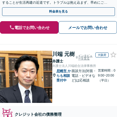
することが生活再建の近道です。トラブルは抱え込まず、早めにご相
談を。
料金表を見る
電話でお問い合わせ
メールでお問い合わせ
川端 元樹
大阪府
インタビュ
ーを見る
弁護士
弁護士法人川端総合法律事務所
営業時間：0
尼崎市
か
面談方法(対面・
らも相談
電話・ビデオな
9:00~20:00
受付中
ど)は応相談
（平日）
クレジット会社の債務整理