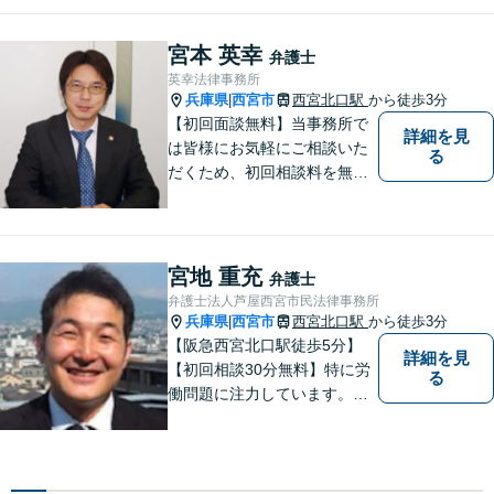
談にいらっしゃる全ての方に
丁寧な対応、アドバイスをさ
宮本 英幸
弁護士
せていただきます。
英幸法律事務所
兵庫県
西宮市
西宮北口駅
から徒歩3分
|
【初回面談無料】当事務所で
詳細を見
は皆様にお気軽にご相談いた
る
だくため、初回相談料を無料
にしています。【西宮北口駅
徒歩３分】交通事故／相続問
題／労働問題／企業法務／男
女問題／建築問題など、貴方
宮地 重充
弁護士
にとって最善の解決に向けて
弁護士法人芦屋西宮市民法律事務所
尽力します。【当日／夜間対
兵庫県
西宮市
西宮北口駅
から徒歩3分
|
応可】
【阪急西宮北口駅徒歩5分】
詳細を見
【初回相談30分無料】特に労
る
働問題に注力しています。残
業代、労災事故、不当解雇等
の問題でお困りの方はぜひお
気軽にご相談ください。また
民事事件，家事事件，刑事事