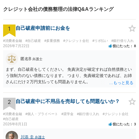
件も幅広く取り扱っておりま
クレジット会社の債務整理の法律Q&Aランキング
す。
1
自己破産申請前にお金を
#消費者金融
#自己破産
#多重債務
#クレジット会社
#リボ払い
#銀行借り入れ
2026年7月22日
役にたった
8
匿名B
弁護士
まず、自己破産をしてください。 免責決定が確定すれば自然債務とい
う強制力のない債務になります。 つまり、免責確定後であれば、お姉
さんにだけ２万円支払っても問題ありません。
2
自己破産中に不用品を売却しても問題ないか？
#消費者金融
#個人・プライベート
#奨学金
#銀行借り入れ
#クレジット会社
#自己破産
2026年8月1日
役にたった
3
川添 圭
弁護士