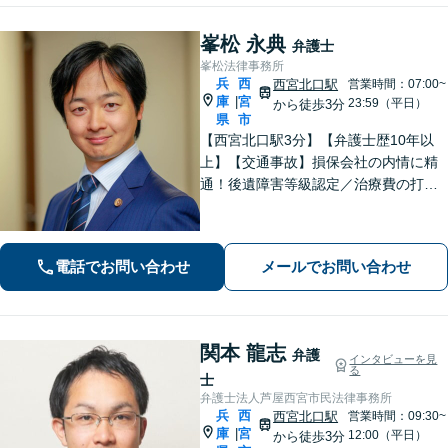
峯松 永典
弁護士
峯松法律事務所
兵
西
西宮北口駅
営業時間：07:00~
庫
宮
|
23:59（平日）
から徒歩3分
県
市
【西宮北口駅3分】【弁護士歴10年以
上】【交通事故】損保会社の内情に精
通！後遺障害等級認定／治療費の打ち
切りなどご相談ください【離婚・男
女】DV・モラハラ事案に注力！交渉、
調停、裁判などお任せください【初回
電話でお問い合わせ
メールでお問い合わせ
相談無料】
関本 龍志
弁護
インタビューを見
る
士
弁護士法人芦屋西宮市民法律事務所
兵
西
西宮北口駅
営業時間：09:30~
庫
宮
|
12:00（平日）
から徒歩3分