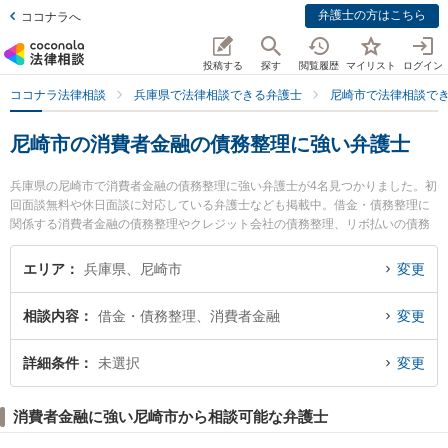
弁護士の方はこちら
ココナラへ
投稿する
探す
閲覧履歴
マイリスト
ログイン
ココナラ法律相談
兵庫県で法律相談できる弁護士
尼崎市で法律相談で
尼崎市の消費者金融の債務整理に強い弁護士
兵庫県の尼崎市で消費者金融の債務整理に強い弁護士が4名見つかりました。初
回面談無料や休日面談に対応している弁護士なども掲載中。借金・債務整理に
関係する消費者金融の債務整理やクレジット会社の債務整理、リボ払いの債務
整理等の細かな分野での絞り込み検索もでき便利です。特に尼崎桂木法律事務
所の西井 秀和弁護士や清藤法律事務所の清藤 律司弁護士、太田川口法律事務所
エリア
兵庫県、尼崎市
変更
の太田 吉彦弁護士のプロフィール情報や弁護士費用、強みなどが注目されてい
ます。『尼崎市で土日や夜間に発生した消費者金融の債務整理のトラブルを今
相談内容
借金・債務整理、消費者金融
変更
すぐに弁護士に相談したい』『消費者金融の債務整理のトラブル解決の実績豊
富な近くの弁護士を検索したい』『初回相談無料で消費者金融の債務整理を法
律相談できる尼崎市内の弁護士に相談予約したい』などでお困りの相談者さん
詳細条件
未選択
変更
におすすめです。
消費者金融に強い尼崎市から相談可能な弁護士