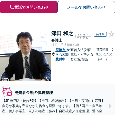
電話でお問い合わせ
メールでお問い合わせ
津田 和之
兵庫県
インタビュ
ーを見る
弁護士
神戸山手法律事務所
営業時間：0
尼崎市
か
面談方法(対面・
らも相談
電話・ビデオな
9:00~17:00
受付中
ど)は応相談
（平日）
消費者金融の債務整理
【JR神戸駅・徒歩3分】【初回ご相談無料】【土日・夜間の対応可】
自分や家族を守りながら借金を返済できます。【個人再生・自己破
産、個人事業主・法人の破産に強み】自己破産／任意整理／過払金返