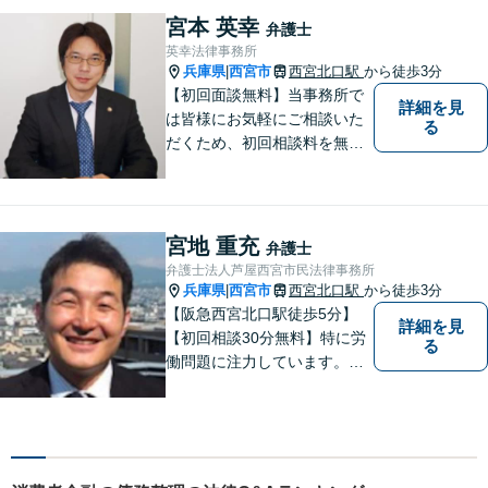
丁寧な対応、アドバイスをさ
宮本 英幸
弁護士
せていただきます。
英幸法律事務所
兵庫県
西宮市
西宮北口駅
から徒歩3分
|
【初回面談無料】当事務所で
詳細を見
は皆様にお気軽にご相談いた
る
だくため、初回相談料を無料
にしています。【西宮北口駅
徒歩３分】交通事故／相続問
題／労働問題／企業法務／男
女問題／建築問題など、貴方
宮地 重充
弁護士
にとって最善の解決に向けて
弁護士法人芦屋西宮市民法律事務所
尽力します。【当日／夜間対
兵庫県
西宮市
西宮北口駅
から徒歩3分
|
応可】
【阪急西宮北口駅徒歩5分】
詳細を見
【初回相談30分無料】特に労
る
働問題に注力しています。残
業代、労災事故、不当解雇等
の問題でお困りの方はぜひお
気軽にご相談ください。また
民事事件，家事事件，刑事事
件も幅広く取り扱っておりま