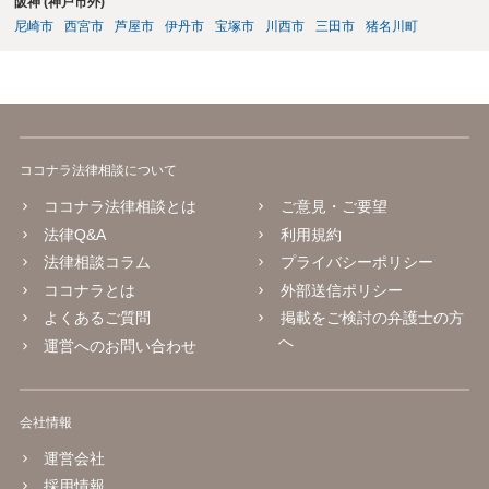
阪神 (神戸市外)
務を相談者様が相続するという状態になる（相続放棄などの亡くなっ
尼崎市
西宮市
芦屋市
伊丹市
宝塚市
川西市
三田市
猪名川町
てからの方法もありますが）ため、相談者様にも関係することだとし
て相談にいくようにお話してみてはどうでしょうか。
ココナラ法律相談について
ココナラ法律相談とは
ご意見・ご要望
法律Q&A
利用規約
法律相談コラム
プライバシーポリシー
ココナラとは
外部送信ポリシー
よくあるご質問
掲載をご検討の弁護士の方
へ
運営へのお問い合わせ
会社情報
運営会社
採用情報