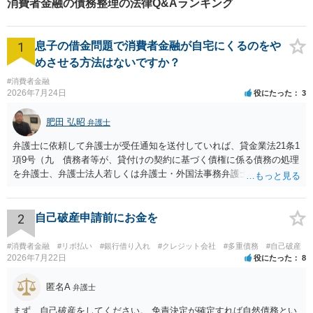
消費者金融の債務整理の法律Q&Aランキング
す。
1
息子の借金問題で消費者金融が自宅にくるのをや
めさせる方法はないですか？
#消費者金融
2026年7月24日
役にたった
3
肥田 弘昭
弁護士
弁護士に依頼して弁護士が受任通知を送付していれば、貸金業法21条1
項9号（九 債務者等が、貸付けの契約に基づく債権に係る債務の処理
を弁護士、弁護士法人若しくは弁護士・外国法事務弁護士共同法人若
しくは司法書士若しくは司法書士法人（以下この号において「弁護士
等」という。）に委託し、又はその処理のため必要な裁判所における
民事事件に関する手続をとり、弁護士等又は裁判所から書面によりそ
2
自己破産申請前にお金を
の旨の通知があつた場合において、正当な理由がないのに、債務者等
に対し、電話をかけ、電報を送達し、若しくはファクシミリ装置を用
#消費者金融
#リボ払い
#銀行借り入れ
#クレジット会社
#多重債務
#自己破産
いて送信し、又は訪問する方法により、当該債務を弁済することを要
2026年7月22日
役にたった
8
求し、これに対し債務者等から直接要求しないよう求められたにもか
かわらず、更にこれらの方法で当該債務を弁済することを要求するこ
匿名A
弁護士
と。）に違反しています。監督官庁に行政処分を求める、裁判所に仮
まず、自己破産をしてください。 免責決定が確定すれば自然債務とい