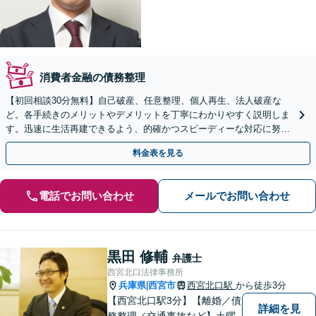
消費者金融の債務整理
【初回相談30分無料】自己破産、任意整理、個人再生、法人破産な
ど。各手続きのメリットやデメリットを丁寧にわかりやすく説明しま
す。迅速に生活再建できるよう、的確かつスピーディーな対応に努め
ます【西宮北口駅3分】
料金表を見る
電話でお問い合わせ
メールでお問い合わせ
黒田 修輔
弁護士
西宮北口法律事務所
兵庫県
西宮市
西宮北口駅
から徒歩3分
|
【西宮北口駅3分】【離婚／債
詳細を見
務整理／交通事故など】土曜