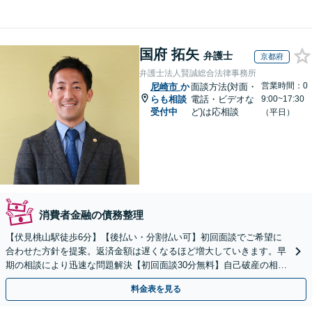
国府 拓矢
弁護士
京都府
弁護士法人賢誠総合法律事務所
営業時間：0
尼崎市
か
面談方法(対面・
らも相談
電話・ビデオな
9:00~17:30
受付中
ど)は応相談
（平日）
消費者金融の債務整理
【伏見桃山駅徒歩6分】【後払い・分割払い可】初回面談でご希望に
合わせた方針を提案。返済金額は遅くなるほど増大していきます。早
期の相談により迅速な問題解決【初回面談30分無料】自己破産の相談
や、自宅や愛車を残したい方もお任せください。
料金表を見る