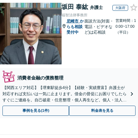
坂田 泰紘
弁護士
大阪府
福智法律事務所
営業時間：1
尼崎市
か
面談方法(対面・
らも相談
電話・ビデオな
0:00~17:00
受付中
ど)は応相談
（平日）
消費者金融の債務整理
【関西エリア対応】【堺東駅徒歩4分】【経験・実績豊富】弁護士が
対応すれば支払いは一気に止まります。借金の督促にお困りでしたら
すぐにご連絡を。自己破産・任意整理・個人再生など。個人・法人対
応可能。【夜間・休日対応可能】
事例を見る(1件)
料金表を見る