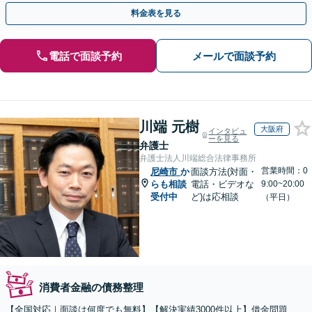
還など対応可能です。悩まず、安心して相談ください！
料金表を見る
電話で面談予約
メールで面談予約
川端 元樹
大阪府
インタビュ
ーを見る
弁護士
弁護士法人川端総合法律事務所
営業時間：0
尼崎市
か
面談方法(対面・
らも相談
電話・ビデオな
9:00~20:00
受付中
ど)は応相談
（平日）
消費者金融の債務整理
【全国対応｜面談は何度でも無料】【解決実績3000件以上】借金問題