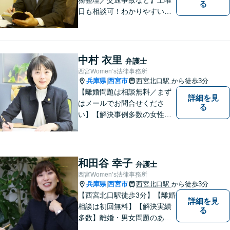
る
日も相談可！わかりやすい料
金体系、話しやすい弁護士を
目指しています。【交通事
故・借金は無料相談◎】
中村 衣里
弁護士
西宮Women’s法律事務所
兵庫県
西宮市
西宮北口駅
から徒歩3分
|
【離婚問題は相談無料／まず
詳細を見
はメールでお問合せくださ
る
い】【解決事例多数の女性弁
護士】離婚、相続などの家庭
に関する問題の解決を得意と
する弁護士です。兵庫県内、
神戸・西宮・尼崎・芦屋でお
和田谷 幸子
弁護士
困りの女性はぜひご相談くだ
西宮Women’s法律事務所
さい。【完全個室・お子様も
兵庫県
西宮市
西宮北口駅
から徒歩3分
|
歓迎】
【西宮北口駅徒歩3分】【離婚
詳細を見
相談は初回無料】【解決実績
る
多数】離婚・男女問題のあら
ゆる分野で多くの解決実績あ