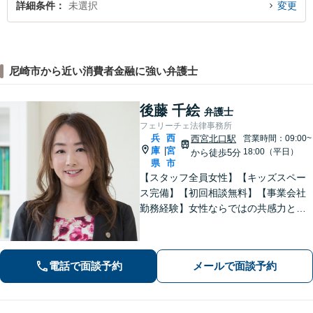
詳細条件
未選択
変更
尼崎市から近い消費者金融に強い弁護士
後藤 千絵
弁護士
フェリーチェ法律事務所
兵
西
西宮北口駅
営業時間：09:00~
庫
宮
|
18:00（平日）
から徒歩5分
県
市
【スタッフ全員女性】【キッズスペー
ス完備】【初回相談無料】【事業会社
勤務経験】女性ならではの共感力とコ
ミュニケーション能力で、時に寄り添
い、時に鋭く交渉を進め、あなたの権
利を守ります。特に離婚や相続など家
電話で面談予約
メールで面談予約
族の事案が得意です。