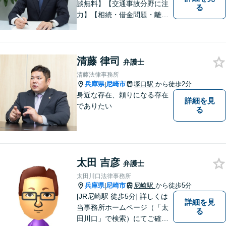
談無料】【交通事故分野に注
る
力】【相続・借金問題・離
婚】も重点取扱分野です。複
雑な法律問題も、わかりやす
くご説明し、依頼者様に寄り
添って解決を目指します。
清藤 律司
弁護士
清藤法律事務所
兵庫県
尼崎市
塚口駅
から徒歩2分
|
身近な存在、頼りになる存在
詳細を見
でありたい
る
太田 吉彦
弁護士
太田川口法律事務所
兵庫県
尼崎市
尼崎駅
から徒歩5分
|
[JR尼崎駅 徒歩5分] 詳しくは
詳細を見
当事務所ホームページ（「太
る
田川口」で検索）にてご確認