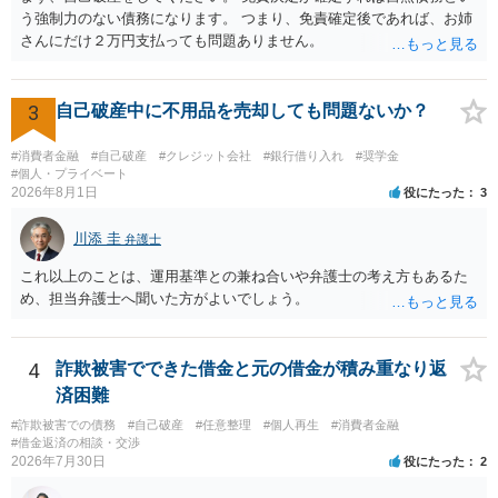
処分申請、不退去罪が成立すれば警察に通報などの対応が考えられま
う強制力のない債務になります。 つまり、免責確定後であれば、お姉
す。ご参考にしてください。
さんにだけ２万円支払っても問題ありません。
3
自己破産中に不用品を売却しても問題ないか？
#消費者金融
#自己破産
#クレジット会社
#銀行借り入れ
#奨学金
#個人・プライベート
2026年8月1日
役にたった
3
川添 圭
弁護士
これ以上のことは、運用基準との兼ね合いや弁護士の考え方もあるた
め、担当弁護士へ聞いた方がよいでしょう。
4
詐欺被害でできた借金と元の借金が積み重なり返
済困難
#詐欺被害での債務
#自己破産
#任意整理
#個人再生
#消費者金融
#借金返済の相談・交渉
2026年7月30日
役にたった
2