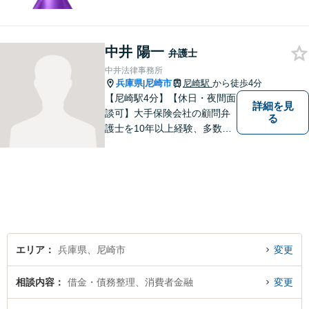
ください。
中井 陽一
弁護士
中井法律事務所
兵庫県
尼崎市
尼崎駅
から徒歩4分
|
【尼崎駅4分】【休日・夜間面
詳細を見
談可】大手保険会社の顧問弁
る
護士を10年以上経験、多数の
交通事故問題を解決してきた
経験豊富な弁護士です。交通
事故問題、破産問題、相続問
題，離婚問題を主に対応して
います。
エリア
兵庫県、尼崎市
変更
相談内容
借金・債務整理、消費者金融
変更