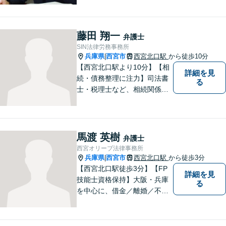
り。丁寧できめ細やかな対応
で、満足度の高い解決を目指
します。【土日祝日・夜間の
藤田 翔一
弁護士
ご相談も対応可】【完全個室
SIN法律労務事務所
／お子様同伴でも大丈夫で
兵庫県
西宮市
西宮北口駅
から徒歩10分
|
す】
【西宮北口駅より10分】【相
詳細を見
続・債務整理に注力】司法書
る
士・税理士など、相続関係に
強い他の専門家とも連携した
サポートが可能です。また、
高齢者施設・介護事業者を対
象とした、法律サービスを提
馬渡 英樹
弁護士
供しております。お気軽に、
西宮オリーブ法律事務所
ご相談ください。
兵庫県
西宮市
西宮北口駅
から徒歩3分
|
【西宮北口駅徒歩3分】【FP
詳細を見
技能士資格保持】大阪・兵庫
る
を中心に、借金／離婚／不動
産／相続など幅広いお困りご
とを解決する弁護士です。相
談にいらっしゃる全ての方に