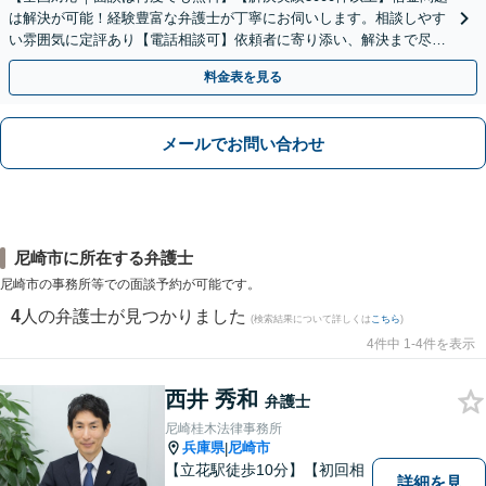
は解決が可能！経験豊富な弁護士が丁寧にお伺いします。相談しやす
い雰囲気に定評あり【電話相談可】依頼者に寄り添い、解決まで尽
力。まずは勇気を出してご相談下さい！土日夜間対応可
料金表を見る
メールでお問い合わせ
尼崎市に所在する弁護士
尼崎市の事務所等での面談予約が可能です。
4
人の弁護士が見つかりました
(検索結果について詳しくは
こちら
)
4件中 1-4件を表示
西井 秀和
弁護士
尼崎桂木法律事務所
兵庫県
尼崎市
|
【立花駅徒歩10分】【初回相
詳細を見