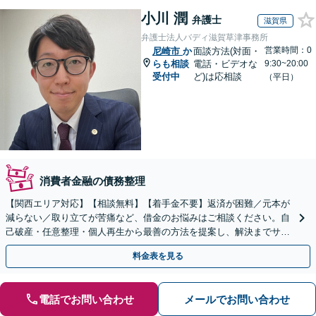
小川 潤
弁護士
滋賀県
弁護士法人バディ滋賀草津事務所
営業時間：0
尼崎市
か
面談方法(対面・
らも相談
電話・ビデオな
9:30~20:00
受付中
ど)は応相談
（平日）
消費者金融の債務整理
【関西エリア対応】【相談無料】【着手金不要】返済が困難／元本が
減らない／取り立てが苦痛など、借金のお悩みはご相談ください。自
己破産・任意整理・個人再生から最善の方法を提案し、解決までサポ
ート【電話は弁護士直通】土日祝・電話やWeb相談も対応
料金表を見る
電話でお問い合わせ
メールでお問い合わせ