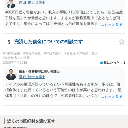
吉田 雄大
弁護士
400万円近く負債があり、収入が手取り16万円ほどでしたら、自己破産
手続を選ぶのが最善と思います。夫さんが債務整理中であるならば尚
更ですし、場合によってはご夫婦とも自己破産を選択する方法もある
と思います。
5
完済した借金についての相談です
#消費者金融
#督促の停止
#時効の援用
#借金返済の相談・交渉
#詐欺被害での債務
2026年7月17日
役にたった
1
借金・債務整理に強い弁護士
瀬戸 伸一
弁護士
アイフルの処理が誤っているという可能性もありますが、多くは、債
権自体はまだ残っているという可能性のほうが高いと思われます。 配
偶者（「旦那」の方）のほうで、相談者様に話したくない事情等もあ
るのではないかと推察いたします。 長期間経過していれば、消滅時効
援用という方法も取れる可能性があるため、御主人に法律事務所に相
談にいくように説得されてはどうでしょうか。相談者様が一緒だと話
せない事情もあるかもしれないのでおひとりで行ってもらうほうがい
近くの市区町村を選び直す
いかもしれません。 配偶者の債務がある状態で配偶者が亡くなると債