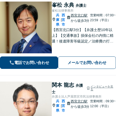
峯松 永典
弁護士
峯松法律事務所
兵
西
西宮北口駅
営業時間：07:00~
庫
宮
|
23:59（平日）
から徒歩3分
県
市
【西宮北口駅3分】【弁護士歴10年以
上】【交通事故】損保会社の内情に精
通！後遺障害等級認定／治療費の打ち
切りなどご相談ください【離婚・男
女】DV・モラハラ事案に注力！交渉、
調停、裁判などお任せください【初回
電話でお問い合わせ
メールでお問い合わせ
相談無料】
関本 龍志
弁護
インタビューを見
る
士
弁護士法人芦屋西宮市民法律事務所
兵
西
西宮北口駅
営業時間：09:30~
庫
宮
|
12:00（平日）
から徒歩3分
県
市