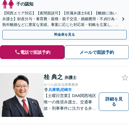
子の認知
【関西エリア対応】【夜間面談可】【所属弁護士6名】【離婚に強い
弁護士】財産分与・養育費・親権・親子交流・婚姻費用・不貞行為・
熟年離婚などに豊富な実績。事案に応じた対応策・戦略を立案し、全
力で闘います。明るい人生の再スタートを！
料金表を見る
電話で面談予約
メールで面談予約
桂 典之
弁護士
かつら綜合法律事務所
兵庫県
尼崎市
|
【土曜日営業】DAA関西地区
詳細を見
唯一の推奨弁護士。交通事
る
故・刑事事件に注力する弁護
士が解決までトータルサポー
ト。あなたの「納得」を重視
し、より良い明日のために。