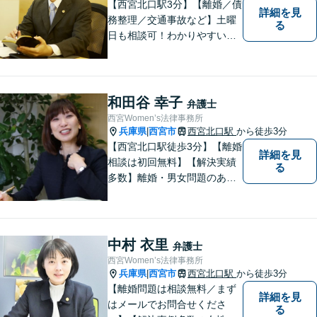
【西宮北口駅3分】【離婚／債
詳細を見
務整理／交通事故など】土曜
る
日も相談可！わかりやすい料
金体系、話しやすい弁護士を
目指しています。【交通事
故・借金は無料相談◎】
和田谷 幸子
弁護士
西宮Women’s法律事務所
兵庫県
西宮市
西宮北口駅
から徒歩3分
|
【西宮北口駅徒歩3分】【離婚
詳細を見
相談は初回無料】【解決実績
る
多数】離婚・男女問題のあら
ゆる分野で多くの解決実績あ
り。丁寧できめ細やかな対応
で、満足度の高い解決を目指
します。【土日祝日・夜間の
中村 衣里
弁護士
ご相談も対応可】【完全個室
西宮Women’s法律事務所
／お子様同伴でも大丈夫で
兵庫県
西宮市
西宮北口駅
から徒歩3分
|
す】
【離婚問題は相談無料／まず
詳細を見
はメールでお問合せくださ
る