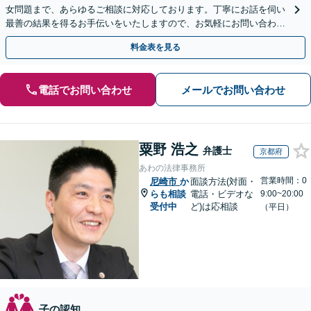
女問題まで、あらゆるご相談に対応しております。丁寧にお話を伺い
最善の結果を得るお手伝いをいたしますので、お気軽にお問い合わせ
ください。【法テラス利用可】
料金表を見る
電話でお問い合わせ
メールでお問い合わせ
粟野 浩之
弁護士
京都府
あわの法律事務所
営業時間：0
尼崎市
か
面談方法(対面・
らも相談
電話・ビデオな
9:00~20:00
受付中
ど)は応相談
（平日）
子の認知