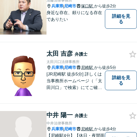
清藤法律事務所
兵庫県
尼崎市
塚口駅
から徒歩2分
|
身近な存在、頼りになる存在
詳細を見
でありたい
る
太田 吉彦
弁護士
太田川口法律事務所
兵庫県
尼崎市
尼崎駅
から徒歩5分
|
[JR尼崎駅 徒歩5分] 詳しくは
詳細を見
当事務所ホームページ（「太
る
田川口」で検索）にてご確認
ください。
中井 陽一
弁護士
中井法律事務所
兵庫県
尼崎市
尼崎駅
から徒歩4分
|
【尼崎駅4分】【休日・夜間面