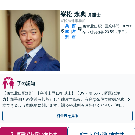
峯松 永典
弁護士
峯松法律事務所
兵
西
西宮北口駅
営業時間：07:00~
庫
宮
|
23:59（平日）
から徒歩3分
県
市
子の認知
【西宮北口駅3分】【弁護士歴10年以上】【DV・モラハラ問題に注
力】相手側との交渉も毅然とした態度で臨み、有利な条件で離婚が成
立できるよう徹底的に闘います。調停や裁判もお任せください【初回
相談無料】【お子さま連れのご相談可】
料金表を見る
電話でお問い合わせ
メールでお問い合わせ