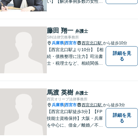
い】【解決事例多数の女性弁
護士】離婚、相続などの家庭
に関する問題の解決を得意と
する弁護士です。兵庫県内、
神戸・西宮・尼崎・芦屋でお
藤田 翔一
弁護士
困りの女性はぜひご相談くだ
SIN法律労務事務所
さい。【完全個室・お子様も
兵庫県
西宮市
西宮北口駅
から徒歩10分
|
歓迎】
【西宮北口駅より10分】【相
詳細を見
続・債務整理に注力】司法書
る
士・税理士など、相続関係に
強い他の専門家とも連携した
サポートが可能です。また、
高齢者施設・介護事業者を対
象とした、法律サービスを提
馬渡 英樹
弁護士
供しております。お気軽に、
西宮オリーブ法律事務所
ご相談ください。
兵庫県
西宮市
西宮北口駅
から徒歩3分
|
【西宮北口駅徒歩3分】【FP
詳細を見
技能士資格保持】大阪・兵庫
る
を中心に、借金／離婚／不動
産／相続など幅広いお困りご