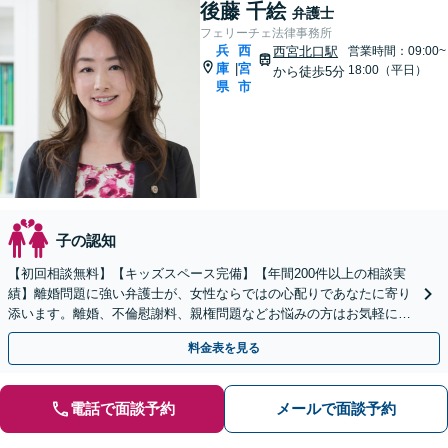
後藤 千絵
弁護士
フェリーチェ法律事務所
兵
西
西宮北口駅
営業時間：09:00~
庫
宮
|
18:00（平日）
から徒歩5分
県
市
子の認知
【初回相談無料】【キッズスペース完備】【年間200件以上の相談実
績】離婚問題に強い弁護士が、女性ならではの心配りであなたに寄り
添います。離婚、不倫慰謝料、親権問題などお悩みの方はお気軽にご
相談ください。
料金表を見る
電話で面談予約
メールで面談予約