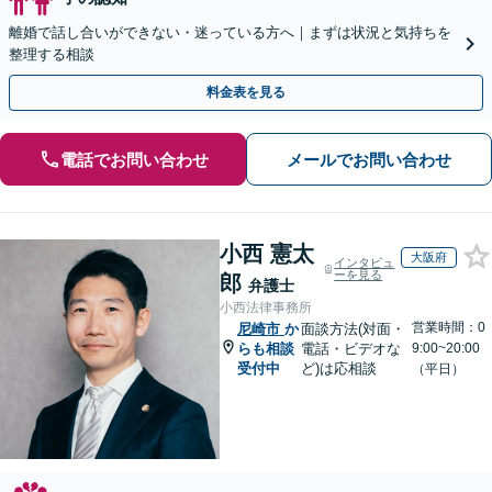
離婚で話し合いができない・迷っている方へ｜まずは状況と気持ちを
整理する相談
料金表を見る
電話でお問い合わせ
メールでお問い合わせ
小西 憲太
大阪府
インタビュ
ーを見る
郎
弁護士
小西法律事務所
営業時間：0
尼崎市
か
面談方法(対面・
らも相談
電話・ビデオな
9:00~20:00
受付中
ど)は応相談
（平日）