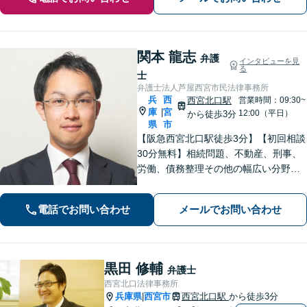
関本 龍志
弁護
インタビューを見
る
士
弁護士法人芦屋西宮市民法律事務所
兵
西
西宮北口駅
営業時間：09:30~
庫
宮
|
12:00（平日）
から徒歩3分
県
市
【阪急西宮北口駅徒歩3分】【初回相談
30分無料】相続問題、不動産、刑事、
労働、債務整理その他の幅広い分野に
対応可能です。よくお話を聞き、よく
調べて皆様それぞれの問題に合った解
電話でお問い合わせ
メールでお問い合わせ
決策をご提案していきます。まずはご
相談を。【完全個室で対応】【バリア
フリー】
黒田 修輔
弁護士
西宮北口法律事務所
兵庫県
西宮市
西宮北口駅
から徒歩3分
|