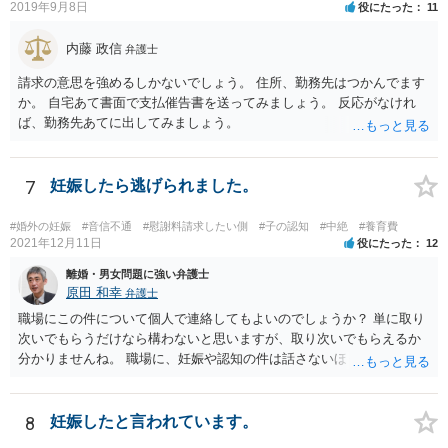
事務所へ早めのご相談をされたほうがよろしいかと思います。
2019年9月8日
役にたった
11
内藤 政信
弁護士
請求の意思を強めるしかないでしょう。 住所、勤務先はつかんでます
か。 自宅あて書面で支払催告書を送ってみましょう。 反応がなけれ
ば、勤務先あてに出してみましょう。
7
妊娠したら逃げられました。
#婚外の妊娠
#音信不通
#慰謝料請求したい側
#子の認知
#中絶
#養育費
2021年12月11日
役にたった
12
離婚・男女問題に強い弁護士
原田 和幸
弁護士
職場にこの件について個人で連絡してもよいのでしょうか？ 単に取り
次いでもらうだけなら構わないと思いますが、取り次いでもらえるか
分かりませんね。 職場に、妊娠や認知の件は話さないほうがよいと思
います。 それとも弁護士を通すべきなのでしょうか？ 相談者で対応が
難しいと思われれば、弁護士に入ってもらうことも検討されてくださ
い。 一度、お近くの弁護士に相談されてみてもよいと思います。
8
妊娠したと言われています。