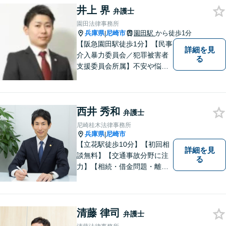
相続等の幅広い分野に対応。
井上 界
弁護士
【電話・オンライン相談可】
園田法律事務所
兵庫県
尼崎市
園田駅
から徒歩1分
|
【阪急園田駅徒歩1分】【民事
詳細を見
介入暴力委員会／犯罪被害者
る
支援委員会所属】不安や悩み
のある方は、トラブルが発生
する前に気軽にご相談下さ
い。 病気の治療と同じで、早
西井 秀和
期の対策こそが解決にとって
弁護士
最も有効な手段です。最高の
尼崎桂木法律事務所
法的サービスを社会の隅々に
兵庫県
尼崎市
|
まで届けます。
【立花駅徒歩10分】【初回相
詳細を見
談無料】【交通事故分野に注
る
力】【相続・借金問題・離
婚】も重点取扱分野です。複
雑な法律問題も、わかりやす
くご説明し、依頼者様に寄り
添って解決を目指します。
清藤 律司
弁護士