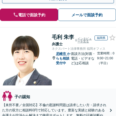
電話で面談予約
メールで面談予約
毛利 朱李
福岡県
インタビュ
ーを見る
弁護士
ネクスパート法律事務所 福岡オフィス
営業時間：0
尼崎市
か
面談方法(対面・
らも相談
電話・ビデオな
9:00~21:00
受付中
ど)は応相談
（平日）
子の認知
【来所不要／全国対応】不倫の慰謝料問題は請求したい方・請求され
た方の双方に相談料0円で対応しています。豊富な実績と経験のある
弁護士が交渉から解決まで徹底サポートします。無料の証拠診断や着