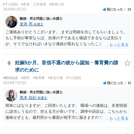
#子の認知
#患者・入所者側
#産婦人科
2020年1月7日
役にたった
13
離婚・男女問題に強い弁護士
若井 亮
弁護士
ご連絡ありがとうございます。 まずは明細を出してもらいましょう。
もし手術が事実ならば、自身の子であると確認できるならば支払う
が、そうでなければいきなり連絡が取れなくなったことで不信感もあ
るし、自身の子であるか疑問に残る点もあるので、支払えないと回答
してはいかがでしょうか。 代理人となる場合ですが、事務所ごとにま
ちまちです。 弊所の場合、交渉をお受けするとなると20万円くらいが
9
妊娠5か月、音信不通の彼から認知・養育費の請
多いかと思います。
求のために
#離婚協議
#調停
#養育費
#音信不通
#子の認知
2024年7月3日
役にたった
11
離婚・男女問題に強い弁護士
黒木 佐紀
弁護士
簡単にはなりますが、ご回答いたします。 職場への連絡は、名誉毀損
に該当しうるので、控える方が良いです。 調停や訴訟は、こちらから
連絡せずとも、裁判所から書面が相手方に届きますので、連絡不要で
す。 ご要望は認知や養育費の請求でしょうか？ 任意に応じてもらえな
いのであれば、調停や訴訟をするしかないかと思います。