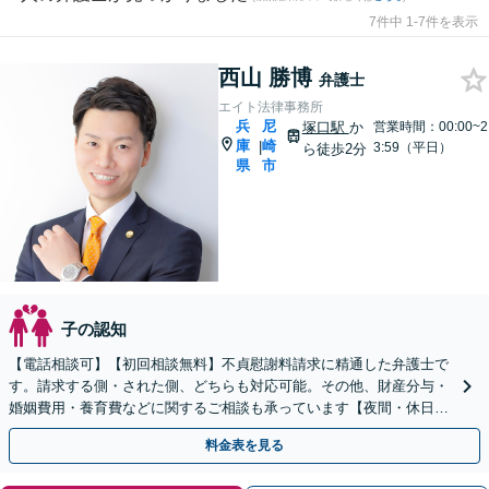
7件中 1-7件を表示
西山 勝博
弁護士
エイト法律事務所
兵
尼
塚口駅
か
営業時間：00:00~2
庫
崎
|
3:59（平日）
ら徒歩2分
県
市
子の認知
【電話相談可】【初回相談無料】不貞慰謝料請求に精通した弁護士で
す。請求する側・された側、どちらも対応可能。その他、財産分与・
婚姻費用・養育費などに関するご相談も承っています【夜間・休日面
談可】【完全個室】【子連れ相談可】【塚口駅２分】
料金表を見る