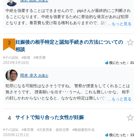
俣野 政紀
弁護士
中絶を強要することはできませんので、pipiさんが最終的にご判断され
ることになります。中絶を強要するために脅迫的な発言があれば犯罪
となります。養育費も受け取る権利もありますので、認知等につきお
相手がきちんと対応しないのであれば弁護士にご相談されることをお
勧めします。
3
妊娠後の相手特定と認知手続きの方法についての
相談
#子の認知
#親権
#養育費
2023年3月16日
役にたった
21
岡本 卓大
弁護士
犯罪になる可能性はなさそうですね。 警察が捜査をしてくれることは
無さそうです。 捜索願いを出す･･･うーん、これも難しいかな。 相手
の顔しかわからないとなると、なかなか特定は難しいですね。 お役に
立てず、すみません。
4
サイトで知り合った女性が妊娠
#子の認知
#養育費
#児童買春・援助交際
#離婚書類作成
2020年12月1日
役にたった
13