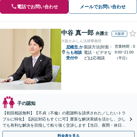
電話でお問い合わせ
メールでお問い合わせ
中谷 真一郎
弁護士
大阪府
大阪かみしん法律事務所
営業時間：0
尼崎市
か
面談方法(対面・
らも相談
電話・ビデオな
9:00~21:00
受付中
ど)は応相談
（平日）
子の認知
【初回相談無料】【不貞（不倫）の慰謝料を請求された／したいトラ
ブルに特化】【訴訟対応もすぐに可】豊富な解決実績を活かし、少し
でも有利な解決を目指して粘り強く交渉します【当日、夜間・休日相
談可】
料金表を見る