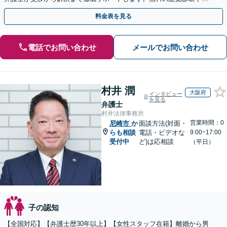
手金の返還保証もありますので安心してご相談ください。
料金表を見る
電話でお問い合わせ
メールでお問い合わせ
村井 潤
大阪府
インタビュー
を見る
弁護士
村井法律事務所
営業時間：0
尼崎市
か
面談方法(対面・
らも相談
電話・ビデオな
9:00~17:00
受付中
ど)は応相談
（平日）
子の認知
【全国対応】【弁護士歴30年以上】【女性スタッフ在籍】離婚から男