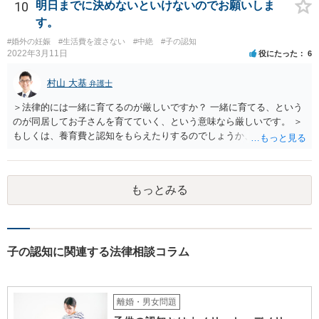
10
明日までに決めないといけないのでお願いしま
す。
#婚外の妊娠
#生活費を渡さない
#中絶
#子の認知
2022年3月11日
役にたった
6
村山 大基
弁護士
＞法律的には一緒に育てるのが厳しいですか？ 一緒に育てる、という
のが同居してお子さんを育てていく、という意味なら厳しいです。 ＞
もしくは、養育費と認知をもらえたりするのでしょうか、 相手が認知
を拒む場合、調停や裁判などの手続きで認知を求める必要がありま
す。 また、認知されたことを前提に、父親として子を養う義務があり
ますので、 養育費を請求できます。 ただ、極端な話相手に収入がなか
もっとみる
ったり、行方不明だったりすると、実際上の回収が難しい可能性はあ
ります。
子の認知に関連する法律相談コラム
離婚・男女問題