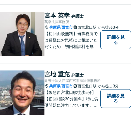
とを解決する弁護士です。相
談にいらっしゃる全ての方に
丁寧な対応、アドバイスをさ
宮本 英幸
弁護士
せていただきます。
英幸法律事務所
兵庫県
西宮市
西宮北口駅
から徒歩3分
|
【初回面談無料】当事務所で
詳細を見
は皆様にお気軽にご相談いた
る
だくため、初回相談料を無料
にしています。【西宮北口駅
徒歩３分】交通事故／相続問
題／労働問題／企業法務／男
女問題／建築問題など、貴方
宮地 重充
弁護士
にとって最善の解決に向けて
弁護士法人芦屋西宮市民法律事務所
尽力します。【当日／夜間対
兵庫県
西宮市
西宮北口駅
から徒歩3分
|
応可】
【阪急西宮北口駅徒歩5分】
詳細を見
【初回相談30分無料】特に労
る
働問題に注力しています。残
業代、労災事故、不当解雇等
の問題でお困りの方はぜひお
気軽にご相談ください。また
民事事件，家事事件，刑事事