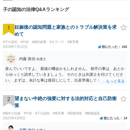
件も幅広く取り扱っておりま
子の認知の法律Q&Aランキング
す。
1
妊娠後の認知問題と家族とのトラブル解決策を求
めて
#子の認知
#中絶
#婚約破棄
#モラハラ
#養育費
2019年7月22日
役にたった
242
内藤 政信
弁護士
産んでいいですよ。 最後の機会かもしれません。 相手の事は、あとか
らゆっくり請求していきましょう。 そのときは弁護士を付けてくださ
い。 まずは、余計な事は後回しにして、出産準備してください。
2
望まない中絶の強要に対する法的対応と自己防衛
策
#婚外の妊娠
#中絶
#子の認知
#養育費
#親族関係
#離婚協議
2023年4月9日
役にたった
14