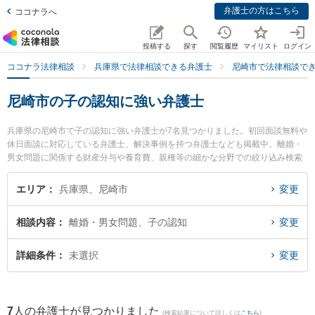
弁護士の方はこちら
ココナラへ
投稿する
探す
閲覧履歴
マイリスト
ログイン
ココナラ法律相談
兵庫県で法律相談できる弁護士
尼崎市で法律相談で
尼崎市の子の認知に強い弁護士
兵庫県の尼崎市で子の認知に強い弁護士が7名見つかりました。初回面談無料や
休日面談に対応している弁護士、解決事例を持つ弁護士なども掲載中。離婚・
男女問題に関係する財産分与や養育費、親権等の細かな分野での絞り込み検索
もでき便利です。特にエイト法律事務所の西山 勝博弁護士やかつら綜合法律事
務所の桂 典之弁護士、園田法律事務所の井上 界弁護士のプロフィール情報や弁
エリア
兵庫県、尼崎市
変更
護士費用、強みなどが注目されています。『尼崎市で土日や夜間に発生した子
の認知のトラブルを今すぐに弁護士に相談したい』『子の認知のトラブル解決
相談内容
離婚・男女問題、子の認知
変更
の実績豊富な近くの弁護士を検索したい』『初回相談無料で子の認知を法律相
談できる尼崎市内の弁護士に相談予約したい』などでお困りの相談者さんにお
すすめです。
詳細条件
未選択
変更
7
人の弁護士が見つかりました
(検索結果について詳しくは
こちら
)