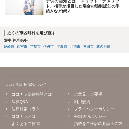
子供の認知とは｜メリット・デメリッ
ト、相手が拒否した場合の強制認知の手
続きなど解説
近くの市区町村を選び直す
阪神 (神戸市外)
尼崎市
西宮市
芦屋市
伊丹市
宝塚市
川西市
三田市
猪名川町
ココナラ法律相談について
ココナラ法律相談とは
ご意見・ご要望
法律Q&A
利用規約
法律相談コラム
プライバシーポリシー
ココナラとは
外部送信ポリシー
よくあるご質問
掲載をご検討の弁護士の方