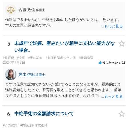
内藤 政信
弁護士
強制はできませんが、中絶をお願いしたほうがいいとは、 思います。
本人の意思が最優先ですが。
5
未成年で妊娠。産みたいが相手に支払い能力がな
い場合。
#養育費
#中絶
#子の認知
#慰謝料請求したい側
#離婚協議
2024年7月7日
役にたった
11
黒木 佐紀
弁護士
まずは任意で認知できないか検討することになりますが、最終的には
強制認知をした上で、養育費を取ることができると思われます。 前年
度の収入をもとに養育費は算出されますので、現時点では少額しか取
れないとしても、相手が大学を卒業して就職したら、そこで再度、養
育費の増額調停を起こすこともできます。 仮に中絶する場合でも、相
手方が妊娠について話し合いをしっかりしてくれない場合には、慰謝
6
中絶手術の金額請求について
料請求などもできる可能性があります。 いずれにせよ、親御さんとの
関わりが不可欠となると思われますので、一度話し合った上で、法律
#子の認知
#内容証明作成送付