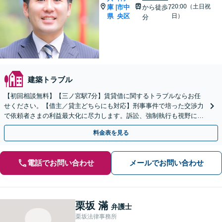
20:00（土日祝
庫
市中
から徒歩7
|
県
央区
日）
分
建築トラブル
【初回相談無料】【三ノ宮駅7分】賃貸借に関するトラブルならお任
せください。【借主／貸主どちらにも対応】刑事事件で培った交渉力
で依頼者さまの利益最大化に尽力します。訴訟、強制執行も視野にと
ことん闘います【解決実績多数】
料金表を見る
電話でお問い合わせ
メールでお問い合わせ
栗坂 滿
弁護士
栗坂法律事務所