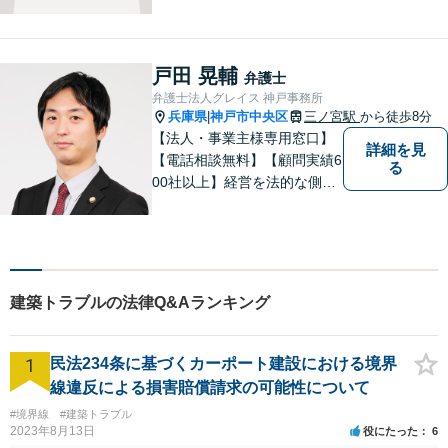
護士。刑事・民事ともに対応
可能！阪神間を中心に、お困
りの方を解決へと導いてまい
ります。まずはご相談へお越
戸田 晃輔
弁護士
しください【完全個室対応】
弁護士法人グレイス 神戸事務所
兵庫県
神戸市中央区
三ノ宮駅
から徒歩8分
|
【法人・事業主様専用窓口】
詳細を見
【電話相談無料】【顧問実績6
る
00社以上】経営を法的な側面
からバックアップ。【運送
業】に注力。労務に悩む事業
主様を全力サポート！契約書
作成／リーガルチェック／債
権回収などもご相談ください
建築トラブルの法律Q&Aランキング
【オンライン面談可】【初回
相談無料】
1
民法234条に基づくカーポート建設における境界
線違反による損害賠償請求の可能性について
#境界線
#建築トラブル
2023年8月13日
役にたった
6