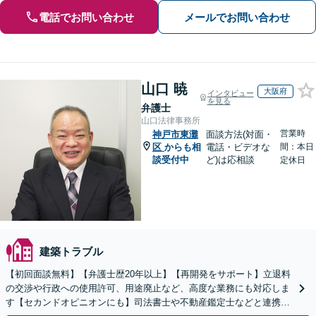
電話でお問い合わせ
メールでお問い合わせ
山口 暁
大阪府
インタビュー
を見る
弁護士
山口法律事務所
営業時
神戸市東灘
面談方法(対面・
区
からも相
電話・ビデオな
間：本日
談受付中
ど)は応相談
定休日
建築トラブル
【初回面談無料】【弁護士歴20年以上】【再開発をサポート】立退料
の交渉や行政への使用許可、用途廃止など、高度な業務にも対応しま
す【セカンドオピニオンにも】司法書士や不動産鑑定士などと連携。