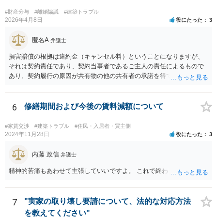
できるものだと考えます。 > 2.また、開示する範囲や内容の見せ方に
ついて、何か工夫できる点があればご教示いただけますでしょうか。
#財産分与
#離婚協議
#建築トラブル
弁護士によって考え方が異なるかもしれませんが、資料の一部を相手
2026年4月8日
役にたった
3
に見せないという行動は、その資料（や隠している部分）には提出者
にとって不利な事実が隠されているという推認を働かせることに繋が
匿名A
弁護士
るリスクがあります（もちろん、争点と全く無関係な部分をマスキン
損害賠償の根拠は違約金（キャンセル料）ということになりますが、
グ等することはありますが、それは手続戦略とは別の問題です）。 裁
それは契約責任であり、契約当事者であるご主人の責任によるもので
判所は公平な第三者であり、調停委員会に与える心証も考慮する必要
あり、契約履行の原因が共有物の他の共有者の承諾を得ていなかった
があります。手続を有利に進めたいのであれば、証拠の出し方より
というのは、まさしくご主人の責任ですので、全額ご主人が負担され
も、どのような反論でも対応できるように自身の主張をきちんと押さ
るべきものであり、奥さんが負担すべき債務ではありません。つまり
え、説得力のある説明と資料を用意することだと思います。 ただ、今
奥さんにメンテナンス工事契約を承諾しなければならない義務はあり
6
修繕期間および今後の賃料減額について
回提出を予定している資料がどのようなものであるのか、争点とどの
ません。 それでも請求をされましたら、個別の法律相談をされること
ような関係があるのか、なぜ調停を選択したのか等の個別事情によっ
をお薦めします。
て具体的なに採るべき手段は変わってくるため、上記はあくまで個別
#家賃交渉
#建築トラブル
#住民・入居者・買主側
2024年11月28日
役にたった
3
事情を踏まえない一般論としてご理解いただき、本件でどのように対
応すべきであるかについては弁護士へ直接相談された方がよいと思い
内藤 政信
ます。
弁護士
精神的苦痛もあわせて主張していいですよ。 これで終わります。
7
"実家の取り壊し要請について、法的な対応方法
を教えてください"