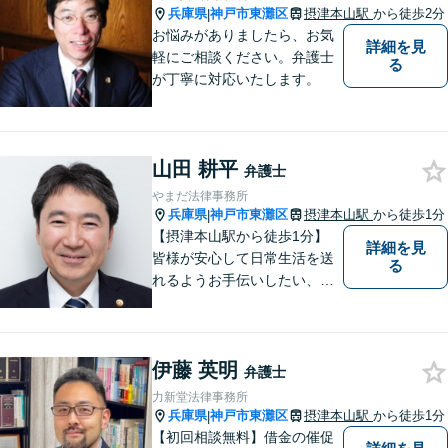
兵庫県
神戸市東灘区
摂津本山駅
から徒歩2分
|
お悩みがありましたら、お気
詳細を見
軽にご相談ください。弁護士
る
が丁寧に対応いたします。
山田 耕平
弁護士
やまだ法律事務所
兵庫県
神戸市東灘区
摂津本山駅
から徒歩1分
|
【摂津本山駅から徒歩1分】
詳細を見
皆様が安心して日常生活を送
る
れるようお手伝いしたい、皆
様の頼れる存在でいたいとい
う思いで設立した法律事務所
です。お困りごとがありまし
伊藤 英明
たら、お気軽にご相談くださ
弁護士
い。
力新堂法律事務所
兵庫県
神戸市東灘区
摂津本山駅
から徒歩1分
|
【初回相談無料】借金の催促