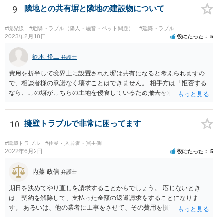
取りの交渉をすることもあり得るでしょう。 反対に、明け渡しを求め
9
隣地との共有塀と隣地の建設物について
ることが難しいのであれば、賃料の見直し（増額）や買取りの交渉も
困難とならざるを得ないでしょう。 いずれにしても、（強制的な）明
#境界線
#近隣トラブル（隣人・騒音・ペット問題）
#建築トラブル
け渡しなどの請求もお考えなのであれば、現況や契約書等の確認が不
2023年2月18日
役にたった
5
可欠ですから、資料等一式を持参して弁護士にご相談された方がよい
かと思います。
鈴木 裕二
弁護士
費用を折半して境界上に設置された塀は共有になると考えられますの
で、相談者様の承諾なく壊すことはできません。 相手方は「拒否する
なら、この塀がこちらの土地を侵食しているため撤去を求める手続き
に移る」と述べているようですが、隣地の所有者と同意のうえ設置し
ているわけですから、相談者様の同意なく塀の撤去を求めることは法
的には難しいように思われます。 また、「隣地（相談者様）の許可」
10
擁壁トラブルで非常に困ってます
というのが何の許可を示しているのか判然としませんが、一般に、高
層建築物の建築確認を得る際は、近隣住民と協議してその建築に関し
#建築トラブル
#住民・入居者・買主側
同意を得るよう行政指導が行われておりますので、（推測になってし
2022年6月2日
役にたった
5
まいますが）この同意を得ている旨虚偽の申請を行い、建築許可を得
たのかもしれません。 近隣住民の同意は必須の要件ではないため、直
内藤 政信
弁護士
ちに建築確認自体が取り消されるわけではございませんが、虚偽の申
期日を決めてやり直しを請求することからでしょう。 応じないとき
請を行ったことについて申請者の責任を追及する余地はあろうかと存
は、契約を解除して、支払った金額の返還請求をすることになりま
じます。 お話をお聞きする限り、相手方のやり口は非常に強引かつ高
す。 あるいは、他の業者に工事をさせて、その費用を損害として請求
圧的で、相談者様が恐怖を感じるのは無理もないことかと思います。
することになるで しょう。