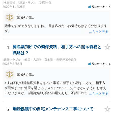
#名誉毀損
#建築トラブル
#誹謗中傷
す。
2022年11月25日
役にたった
4
匿名A
弁護士
残念ですがそうなりますね。 書き込みたいお気持ちはよく分かります
が。
4
簡易裁判所での調停資料、相手方への開示義務と
戦略は？
#建築トラブル
#住民・入居者・買主側
#契約不適合責任
2026年7月5日
役にたった
5
匿名A
弁護士
> 1.詳細な経緯整理資料をすべて事前に相手方へ渡すことで、相手方
が調停までに対策を講じるリスクについて、先生はどのようにお考え
になりますか。 調停は話し合いの場であり、不調に終われば訴訟で解
決せざるを得ません。 訴訟では「裁判所にだけ資料を見せる」などと
いう姑息な手段は使えませんし、公平かつ納得のできる解決というの
は、当事者と裁判所が同じ主張と証拠関係を踏まえた上で初めて実現
5
離婚協議中の自宅メンテナンス工事について