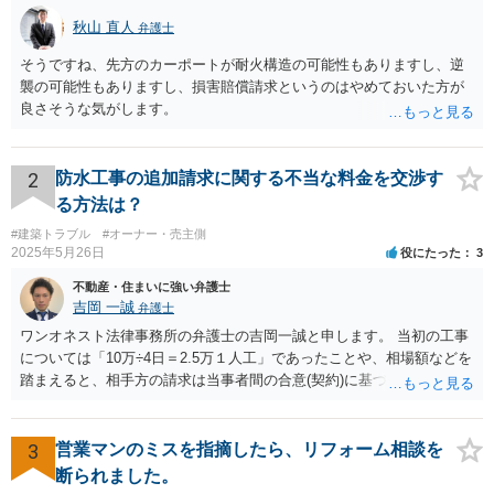
秋山 直人
弁護士
そうですね、先方のカーポートが耐火構造の可能性もありますし、逆
襲の可能性もありますし、損害賠償請求というのはやめておいた方が
良さそうな気がします。
2
防水工事の追加請求に関する不当な料金を交渉す
る方法は？
#建築トラブル
#オーナー・売主側
2025年5月26日
役にたった
3
不動産・住まいに強い弁護士
吉岡 一誠
弁護士
ワンオネスト法律事務所の弁護士の吉岡一誠と申します。 当初の工事
については「10万÷4日＝2.5万１人工」であったことや、相場額などを
踏まえると、相手方の請求は当事者間の合意(契約)に基づかない不当な
請求と言い得るので、追加工事代金については10万円（2.5万×4人）し
か支払う意向がない旨を伝えて、減額の交渉をすべきでしょう。 相手
方の立場としても、裁判を起こす時間や労力、経済的コストその他裁
3
営業マンのミスを指摘したら、リフォーム相談を
判が終わるまでキャッシュが入ってこないことなどがネックになり得
断られました。
るでしょうから、減額に応じてくる可能性は大いにあるかと思いま