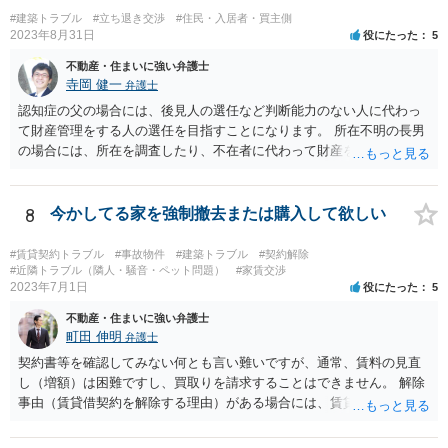
#建築トラブル
#立ち退き交渉
#住民・入居者・買主側
2023年8月31日
役にたった
5
不動産・住まいに強い弁護士
寺岡 健一
弁護士
認知症の父の場合には、後見人の選任など判断能力のない人に代わっ
て財産管理をする人の選任を目指すことになります。 所在不明の長男
の場合には、所在を調査したり、不在者に代わって財産を管理する人
の選任を目指すことになります。
8
今かしてる家を強制撤去または購入して欲しい
#賃貸契約トラブル
#事故物件
#建築トラブル
#契約解除
#近隣トラブル（隣人・騒音・ペット問題）
#家賃交渉
2023年7月1日
役にたった
5
不動産・住まいに強い弁護士
町田 伸明
弁護士
契約書等を確認してみない何とも言い難いですが、通常、賃料の見直
し（増額）は困難ですし、買取りを請求することはできません。 解除
事由（賃貸借契約を解除する理由）がある場合には、賃貸借契約を解
除して、土地建物の明け渡しを求めることも可能です。 明け渡しを求
めることができる状況であれば、事実上、賃料の見直し（増額）や買