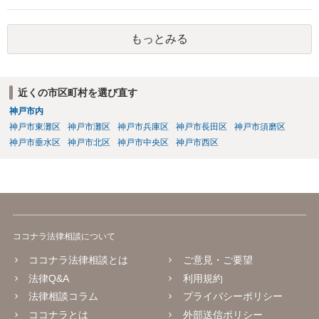
相手方の態度を見ていると、無理矢理塀を破壊して建築工事を強行す
るおそれすらあるように思われますので、相手方に、塀の取り壊しに
は応じない旨や、「隣地の許可済と話して（嘘をついて）建築許可を
もっとみる
取った」ということについて説明を求める旨を記載した通知書を送り
付けるとともに、行政にも相談するのがよろしいかと存じます。 ま
た、相談者様が弁護士に依頼することで、相手方との交渉は全て弁護
士に任せることができ、相手方と話さなければならないという精神的
近くの市区町村を選び直す
なご負担をなくすこともできます。 相手方に恐怖を感じ、ご自身で話
神戸市内
し合いを行うことができそうにないようでしたら、一度弁護士に依頼
神戸市東灘区
神戸市灘区
神戸市兵庫区
神戸市長田区
神戸市須磨区
することをご検討いただくのがよろしいかもしれません。 ご参考にな
神戸市垂水区
神戸市北区
神戸市中央区
神戸市西区
れば幸いです。
ココナラ法律相談について
ココナラ法律相談とは
ご意見・ご要望
法律Q&A
利用規約
法律相談コラム
プライバシーポリシー
ココナラとは
外部送信ポリシー