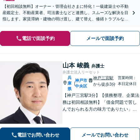
【初回相談無料】オーナー・管理会社さまに特化！一級建築士や不動
産鑑定士、不動産業者、司法書士などと連携し、スムーズな解決を目
指します。家賃滞納・建物の明け渡し、建て替え、修繕トラブルな
ど。円滑な不動産経営には顧問弁護士がおすすめです。
電話で面談予約
メールで面談予約
山本 峻義
弁護士
弁護士法人リーセット
兵
神戸三宮駅
営業時間：
神戸市
庫
|
本日定休日
から徒歩3分
中央区
県
【神戸三宮駅3分】【債務整理、企業法
務は初回相談無料】「借金問題で苦し
んでおられる方の味方でありたい」
「中小企業の法務案件の取り扱い実績
豊富な弁護士」「柔軟な対応体制／LIN
EやChatworkなどに対応」
電話でお問い合わせ
メールでお問い合わせ