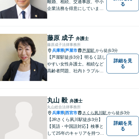
離婚、相続、交通事故、中小
る
企業法務を得意にしていま
す。 解決に向けて、全力で対
応致します。 ♯ラポルテ本館
３階♯駐車場有り♯子連れ相談
可♯中小企業診断士資格有り
藤原 成子
弁護士
藤原成子法律事務所
兵庫県
芦屋市
芦屋駅
から徒歩3分
|
【芦屋駅徒歩3分】明るく話し
詳細を見
やすい女性弁護士。相続など
る
高齢者問題、社内トラブル
等、女性の悩みに強みがあり
ます。親しみやすいと言われ
ますので、相談を迷われてい
る方は、お気軽にご連絡下さ
丸山 毅
弁護士
い。【宅建士・行政書士資格
丸山総合法律事務所
保持】
兵庫県
西宮市
さくら夙川駅
から徒歩3分
|
【JRさくら夙川駅徒歩3分】
詳細を見
【英語・中国語対応】検事と
る
して25年のキャリアを持つ弁