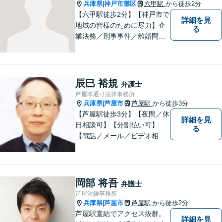
兵庫県
神戸市灘区
六甲駅
から徒歩2分
|
【六甲駅徒歩2分】【神戸市で
詳細を見
地域の皆様のために尽力】企
る
業法務／刑事事件／離婚問題
など、幅広いお困りごとに対
応いたします。お一人で抱え
込むのではなく、弁護士にご
相談ください。適切な解決へ
辰巳 裕規
弁護士
の道をご提案し、共に並走い
芦屋本通り法律事務所
たします。
兵庫県
芦屋市
芦屋駅
から徒歩3分
|
【芦屋駅徒歩3分】【夜間／休
詳細を見
日相談可】【分割払い可】
る
【電話／メール／ビデオ相談
可】これまでの20年以上の弁
護士経験を活かして、地域に
貢献して参りたいと思ってい
ます。 お困りの方は、お気軽
岡部 将吾
弁護士
にご相談ください。
芦屋法律事務所
兵庫県
芦屋市
芦屋駅
から徒歩2分
|
芦屋駅直結でアクセス抜群。
詳細を見