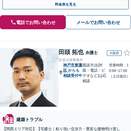
農地や山林などもお任せください【枚方市駅6分】
料金表を見る
電話でお問い合わせ
メールでお問い合わせ
田頭 拓也
弁護士
大阪府
至道法律事務所
神戸市東灘
面談方法(対
営業時間：1
区
からも
面・電話・ビ
0:00~17:00
相談受付中
デオなど)は応
（土日祝日）
相談
建築トラブル
【関西エリア対応】【宅建士｜粘り強い交渉力・豊富な建物明け渡し