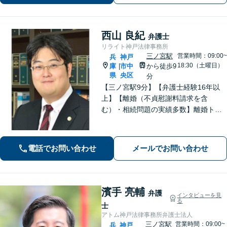
西山 良紀
弁護士
リライト神戸法律事務所
三ノ宮駅
営業時間：09:00~
兵
神戸
18:30（土曜日）
庫
市中
から徒歩9
|
県
央区
分
【三ノ宮駅9分】【弁護士経験16年以
上】【離婚（不貞慰謝料請求を含
む）・相続問題の実績多数】離婚トラ
ブル・性犯罪事件での解決に定評あ
り。単純な法的アドバイスだけではな
く、依頼者が有利な条件で解決できる
電話でお問い合わせ
メールでお問い合わせ
対処法をご提案します。【初回相談無
料】
濱手 亮輔
弁護
インタビューを見
る
士
アトム神戸法律事務所弁護士法人
三ノ宮駅
営業時間：09:00~
兵
神戸