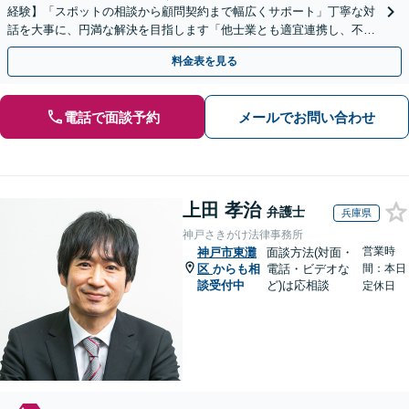
経験】「スポットの相談から顧問契約まで幅広くサポート」丁寧な対
話を大事に、円満な解決を目指します「他士業とも適宜連携し、不動
産経営者さまに法的観点から戦略的なアドバイスを提供」
料金表を見る
電話で面談予約
メールでお問い合わせ
上田 孝治
弁護士
兵庫県
神戸さきがけ法律事務所
営業時
神戸市東灘
面談方法(対面・
区
からも相
電話・ビデオな
間：本日
談受付中
ど)は応相談
定休日