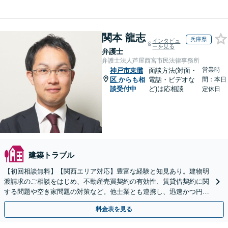
関本 龍志
兵庫県
インタビュ
ーを見る
弁護士
弁護士法人芦屋西宮市民法律事務所
営業時
神戸市東灘
面談方法(対面・
区
からも相
電話・ビデオな
間：本日
談受付中
ど)は応相談
定休日
建築トラブル
【初回相談無料】【関西エリア対応】豊富な経験と知見あり。建物明
渡請求のご相談をはじめ、不動産売買契約の有効性、賃貸借契約に関
する問題や空き家問題の対策など。他士業とも連携し、迅速かつ円滑
な解決を目指します【顧問契約】【西宮北口駅3分】
料金表を見る