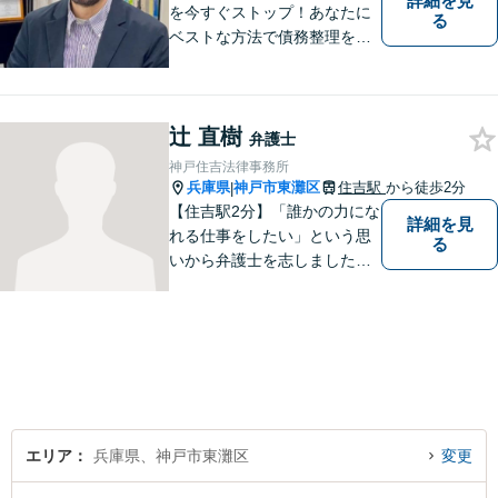
詳細を見
を今すぐストップ！あなたに
る
ベストな方法で債務整理をサ
ポート【知的財産の紛争にも
強い】元IT研究者である弁護
士・弁理士（コンピュータサ
辻 直樹
イエンスの博士号も保有）と
弁護士
交渉経験が豊富な弁護士
神戸住吉法律事務所
兵庫県
神戸市東灘区
住吉駅
から徒歩2分
|
【住吉駅2分】「誰かの力にな
詳細を見
れる仕事をしたい」という思
る
いから弁護士を志しました。
法律面だけでなく、お気持ち
の面でも少しでも前向きにな
れるよう心がけています。 ど
うぞ一人で抱え込まず、お気
軽にご相談ください。
エリア
兵庫県、神戸市東灘区
変更