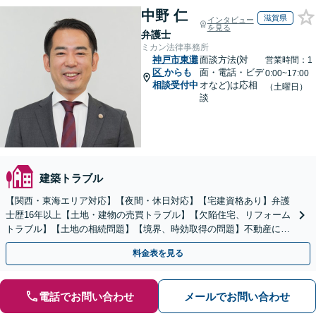
中野 仁
滋賀県
インタビュー
を見る
弁護士
ミカン法律事務所
神戸市東灘
面談方法(対
営業時間：1
区
からも
面・電話・ビデ
0:00~17:00
相談受付中
オなど)は応相
（土曜日）
談
建築トラブル
【関西・東海エリア対応】【夜間・休日対応】【宅建資格あり】弁護
士歴16年以上【土地・建物の売買トラブル】【欠陥住宅、リフォーム
トラブル】【土地の相続問題】【境界、時効取得の問題】不動産に関
するトラブル全般の解決に豊富な経験あり。
料金表を見る
電話でお問い合わせ
メールでお問い合わせ