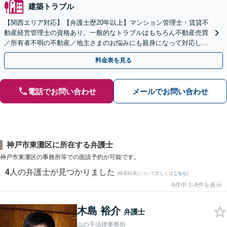
建築トラブル
【関西エリア対応】【弁護士歴20年以上】マンション管理士・賃貸不
動産経営管理士の資格あり。一般的なトラブルはもちろん不動産売買
／所有者不明の不動産／地主さまのお悩みにも親身になって対応しま
す【夜間・休日の相談可】
料金表を見る
電話でお問い合わせ
メールでお問い合わせ
神戸市東灘区に所在する弁護士
神戸市東灘区の事務所等での面談予約が可能です。
4
人の弁護士が見つかりました
(検索結果について詳しくは
こちら
)
4件中 1-4件を表示
木島 裕介
弁護士
山の手法律事務所