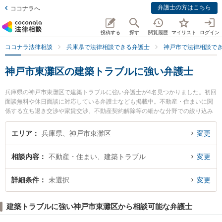
弁護士の方はこちら
ココナラへ
投稿する
探す
閲覧履歴
マイリスト
ログイン
ココナラ法律相談
兵庫県で法律相談できる弁護士
神戸市で法律相談で
神戸市東灘区の建築トラブルに強い弁護士
兵庫県の神戸市東灘区で建築トラブルに強い弁護士が4名見つかりました。初回
面談無料や休日面談に対応している弁護士なども掲載中。不動産・住まいに関
係する立ち退き交渉や家賃交渉、不動産契約解除等の細かな分野での絞り込み
検索もでき便利です。特に山の手法律事務所の木島 裕介弁護士ややまだ法律事
務所の山田 耕平弁護士、力新堂法律事務所の伊藤 英明弁護士のプロフィール情
エリア
兵庫県、神戸市東灘区
変更
報や弁護士費用、強みなどが注目されています。『神戸市東灘区で土日や夜間
に発生した建築トラブルのトラブルを今すぐに弁護士に相談したい』『建築ト
相談内容
不動産・住まい、建築トラブル
変更
ラブルのトラブル解決の実績豊富な近くの弁護士を検索したい』『初回相談無
料で建築トラブルを法律相談できる神戸市東灘区内の弁護士に相談予約した
い』などでお困りの相談者さんにおすすめです。
詳細条件
未選択
変更
建築トラブルに強い神戸市東灘区から相談可能な弁護士