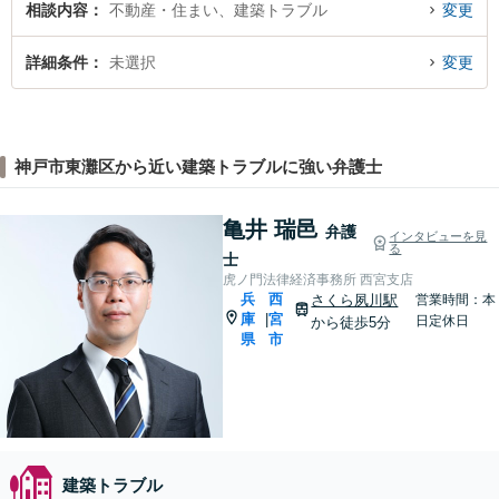
相談内容
不動産・住まい、建築トラブル
変更
詳細条件
未選択
変更
神戸市東灘区から近い建築トラブルに強い弁護士
亀井 瑞邑
弁護
インタビューを見
る
士
虎ノ門法律経済事務所 西宮支店
兵
西
さくら夙川駅
営業時間：本
庫
宮
|
日定休日
から徒歩5分
県
市
建築トラブル