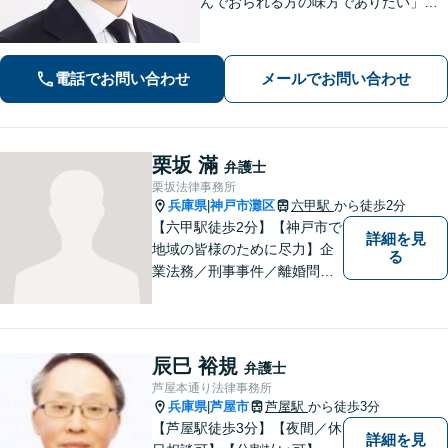
んでおられる方の味方でありたい」
「中小企業の法務案件の取り扱い実績
豊富な弁護士」「柔軟な対応体制／LIN
EやChatworkなどに対応」
電話でお問い合わせ
メールでお問い合わせ
栗坂 滿
弁護士
栗坂法律事務所
兵庫県
神戸市灘区
六甲駅
から徒歩2分
|
【六甲駅徒歩2分】【神戸市で
詳細を見
地域の皆様のために尽力】企
る
業法務／刑事事件／離婚問題
など、幅広いお困りごとに対
応いたします。お一人で抱え
込むのではなく、弁護士にご
相談ください。適切な解決へ
辰巳 裕規
弁護士
の道をご提案し、共に並走い
芦屋本通り法律事務所
たします。
兵庫県
芦屋市
芦屋駅
から徒歩3分
|
【芦屋駅徒歩3分】【夜間／休
詳細を見