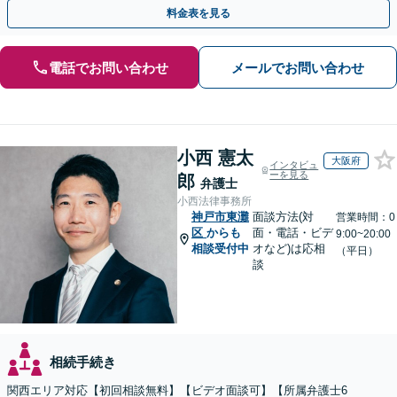
執行／事業承継など、お任せください」【休日相談あり】
料金表を見る
電話でお問い合わせ
メールでお問い合わせ
小西 憲太
大阪府
インタビュ
ーを見る
郎
弁護士
小西法律事務所
神戸市東灘
面談方法(対
営業時間：0
区
からも
面・電話・ビデ
9:00~20:00
相談受付中
オなど)は応相
（平日）
談
相続手続き
関西エリア対応【初回相談無料】【ビデオ面談可】【所属弁護士6