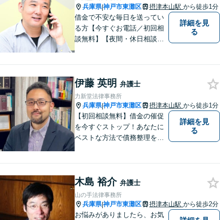
兵庫県
神戸市東灘区
摂津本山駅
から徒歩1分
|
借金で不安な毎日を送ってい
詳細を見
る方【今すぐお電話／初回相
る
談無料】【夜間・休日相談
可・要予約】【24時間メール
受付】（ネット上の誹謗中傷
／ビットトレント／著作権侵
伊藤 英明
害／問題社員／クレーマー／
弁護士
債務整理）借金の解決実績は1
力新堂法律事務所
00件以上！
兵庫県
神戸市東灘区
摂津本山駅
から徒歩1分
|
【初回相談無料】借金の催促
詳細を見
を今すぐストップ！あなたに
る
ベストな方法で債務整理をサ
ポート【知的財産の紛争にも
強い】元IT研究者である弁護
士・弁理士（コンピュータサ
木島 裕介
イエンスの博士号も保有）と
弁護士
交渉経験が豊富な弁護士
山の手法律事務所
兵庫県
神戸市東灘区
摂津本山駅
から徒歩2分
|
お悩みがありましたら、お気