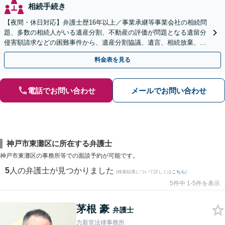
相続手続き
【夜間・休日対応】弁護士歴16年以上／事業承継等事業会社の相続問
題、多数の相続人がいる遺産分割、不動産の評価が問題となる遺留分
侵害額請求などの困難事件から、遺産分割協議、遺言、相続放棄、使
途不明金の調査まで、全般の経験豊富【JR草津駅2分】
料金表を見る
電話でお問い合わせ
メールでお問い合わせ
神戸市東灘区に所在する弁護士
神戸市東灘区の事務所等での面談予約が可能です。
5
人の弁護士が見つかりました
(検索結果について詳しくは
こちら
)
5件中 1-5件を表示
茅根 豪
弁護士
力新堂法律事務所