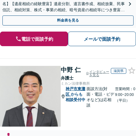
名】【遺産相続の経験豊富】遺産分割、遺言書作成、相続放棄、民事
信託、相続対策、株式・事業の相続、暗号資産の相続等につき豊富な
対応実績。【バリアフリー】【完全個室対応】
料金表を見る
電話で面談予約
メールで面談予約
中野 仁
滋賀県
インタビュー
を見る
弁護士
ミカン法律事務所
神戸市東灘
面談方法(対
営業時間：0
区
からも
面・電話・ビデ
9:00~20:00
相談受付中
オなど)は応相
（平日）
談