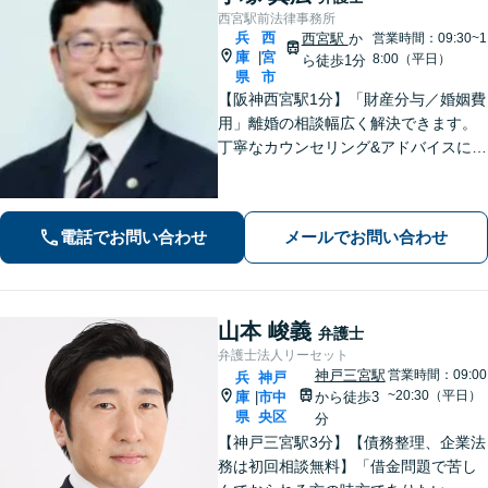
西宮駅前法律事務所
兵
西
西宮駅
か
営業時間：09:30~1
庫
宮
|
8:00（平日）
ら徒歩1分
県
市
【阪神西宮駅1分】「財産分与／婚姻費
用」離婚の相談幅広く解決できます。
丁寧なカウンセリング&アドバイスに定
評あり。「親権や養育費で妥協したく
ない」などに対応。借金や労働問題な
どにも幅広く対応できます【休日・夜
電話でお問い合わせ
メールでお問い合わせ
間相談可能】24時間メール受付
山本 峻義
弁護士
弁護士法人リーセット
神戸三宮駅
営業時間：09:00
兵
神戸
~20:30（平日）
庫
市中
から徒歩3
|
県
央区
分
【神戸三宮駅3分】【債務整理、企業法
務は初回相談無料】「借金問題で苦し