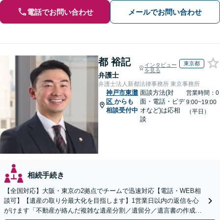
電話でお問い合わせ
メールでお問い合わせ
都 裕記
東京都
インタビュー
を見る
弁護士
弁護士法人新都法律事務所 東京事務所
神戸市東灘
面談方法(対
営業時間：0
区
からも
面・電話・ビデ
9:00~19:00
相談受付中
オなど)は応相
（平日）
談
相続手続き
【全国対応】大阪・東京の2拠点でチームで迅速対応【電話・WEB相
談可】【遺産の取り分最大化を目指します】1営業日以内の返信を心
がけます「不動産が絡んだ複雑な遺産分割／遺留分／遺言書の作成・