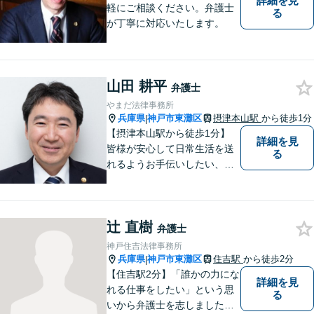
詳細を見
軽にご相談ください。弁護士
る
が丁寧に対応いたします。
山田 耕平
弁護士
やまだ法律事務所
兵庫県
神戸市東灘区
摂津本山駅
から徒歩1分
|
【摂津本山駅から徒歩1分】
詳細を見
皆様が安心して日常生活を送
る
れるようお手伝いしたい、皆
様の頼れる存在でいたいとい
う思いで設立した法律事務所
です。お困りごとがありまし
辻 直樹
たら、お気軽にご相談くださ
弁護士
い。
神戸住吉法律事務所
兵庫県
神戸市東灘区
住吉駅
から徒歩2分
|
【住吉駅2分】「誰かの力にな
詳細を見
れる仕事をしたい」という思
る
いから弁護士を志しました。