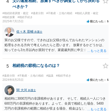
4
父の遺産相続、放棄すべきか調査してから決める
べきか？
#相続財産調査・鑑定
#遺産分割
#不動産・土地の相続
#相続人調査・確定
#相続放棄
#相続手続き
2025年7月15日
役にたった
5
佐々木 晋輔
弁護士
実のお父様ですので、できればお父様が住んでおられたマンションの
処理をされる方向で考えられたらと思います。 放棄するかどうかは、
知ってから3カ月以内が原則ですが、家庭裁判所に申立すれば3カ月の
期間を伸長することができます。 その間に、財産の状況を調査して、
放棄するかどうか決めることができます。 銀行やサラ金が数年も放置
することはありませんので、数年後に借金が発見される可能性はほぼ
5
相続税の節税になるのは？
ありません。 なお、私が扱った相続放棄を検討していた案件で、期間
伸長して調査したところ、サラ金に対する過払金など相当な財産が見
#遺産分割
#不動産・土地の相続
#協議
#相続手続き
つかったため相続したという事例がありました。
2024年8月25日
役にたった
5
関 大河
弁護士
相続時に3000万円の非課税枠があります。 そして、相続人一人につき
600万円の非課税枠があります。よって、全員で相続した場合、5400
万円の非課税枠の範囲に相続が収まる場合、税金はなしです。 一人が