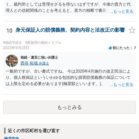
く、裁判所としては受理せざるを得ないはずですが、今後の貴方と代
理人との信頼関係のことを考えると、貴方の独断で書面を提出したり
裁判所に電話したりするのはお勧めしにくいところです。 現在の弁護
士が主張書面の提出を渋っているようですが、弁護士として提出の実
益がないと考えている可能性もあると思いますので、そのあたりも含
10
身元保証人の賠償義務、契約内容と法改正の影響
めて、弁護士見解を確認等するためによく打ち合わせた方がよいと思
います。単に面倒臭いということで書面提出をしないということであ
#相続手続き
#家族間の相続トラブル
れば、当該弁護士との委任関係を修了した上で、貴方のほうで書面提
2023年9月26日
役にたった
7
出することを検討なさった方がよいでしょう。
相続・遺言に強い弁護士
西谷 拓哉
弁護士
一般的ですが、古い書式ですね。 今は2020年4月施行の改正民法によ
り、個人根保証といういわゆる包括的な損害賠償義務の保証について
は上限を定める必要があります(極度額といいます。)。 この書式にサ
インしても、実際は連帯保証部分は民法465条の2②により無効とな
り、会社側は請求できない可能性が高そうです。
もっとみる
近くの市区町村を選び直す
神戸市内