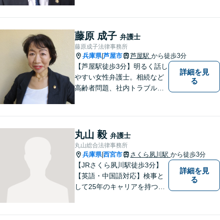
応致します。 ♯ラポルテ本館
３階♯駐車場有り♯子連れ相談
可♯中小企業診断士資格有り
藤原 成子
弁護士
藤原成子法律事務所
兵庫県
芦屋市
芦屋駅
から徒歩3分
|
【芦屋駅徒歩3分】明るく話し
詳細を見
やすい女性弁護士。相続など
る
高齢者問題、社内トラブル
等、女性の悩みに強みがあり
ます。親しみやすいと言われ
ますので、相談を迷われてい
る方は、お気軽にご連絡下さ
丸山 毅
弁護士
い。【宅建士・行政書士資格
丸山総合法律事務所
保持】
兵庫県
西宮市
さくら夙川駅
から徒歩3分
|
【JRさくら夙川駅徒歩3分】
詳細を見
【英語・中国語対応】検事と
る
して25年のキャリアを持つ弁
護士。刑事・民事ともに対応
可能！阪神間を中心に、お困
りの方を解決へと導いてまい