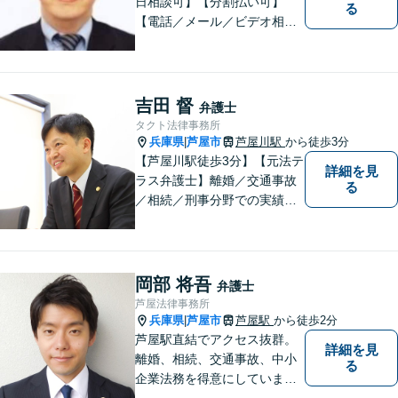
日相談可】【分割払い可】
る
【電話／メール／ビデオ相談
可】これまでの20年以上の弁
護士経験を活かして、地域に
貢献して参りたいと思ってい
ます。 お困りの方は、お気軽
吉田 督
弁護士
にご相談ください。
タクト法律事務所
兵庫県
芦屋市
芦屋川駅
から徒歩3分
|
【芦屋川駅徒歩3分】【元法テ
詳細を見
ラス弁護士】離婚／交通事故
る
／相続／刑事分野での実績多
数。皆様が明るく生きられる
力になりたい。「気配り」を
大切に、一人一人に向き合
い、問題を解決します。まず
岡部 将吾
弁護士
はお気軽にご相談ください。
芦屋法律事務所
兵庫県
芦屋市
芦屋駅
から徒歩2分
|
芦屋駅直結でアクセス抜群。
詳細を見
離婚、相続、交通事故、中小
る
企業法務を得意にしていま
す。 解決に向けて、全力で対