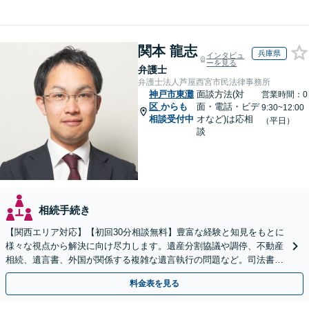
関本 龍志
兵庫県
インタビュ
ーを見る
弁護士
弁護士法人芦屋西宮市民法律事務所
神戸市東灘
面談方法(対
営業時間：0
区
からも
面・電話・ビデ
9:30~12:00
相談受付中
オなど)は応相
（平日）
談
相続手続き
【関西エリア対応】【初回30分相談無料】豊富な経験と知見をもとに
様々な視点から解決に向け尽力します。遺産分割協議や調停、不動産
相続、遺言書、外国が関係する複雑な遺言執行の問題など。司法書士
や税理士とも連携し、円滑な解決を【オンライン面談可】
料金表を見る