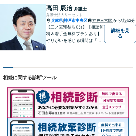
ります。まずはご相談へお越
髙田 辰治
弁護士
しください【完全個室対応】
弁護士法人リーセット
兵庫県
神戸市中央区
神戸三宮駅
から徒歩3分
|
【三ノ宮駅徒歩6分】【相談無
詳細を見
料＆着手金無料プランあり】
る
やりがいを感じる瞬間は「依
頼者様に納得して喜んでいた
だけた時」。依頼者様の言葉
ひとつひとつに耳を傾け、最
善の解決へと導きます。不安
な気持ちをお持ちの方は、お
相続に関する診断ツール
気軽にご相談くださいませ。