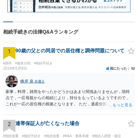
相続手続きの法律Q&Aランキング
1
90歳の父との同居での居住権と調停問題について
#調停
#遺産分割
#相続手続き
2018年5月9日
役にたった
52
峰岸 泉
弁護士
家事，料理，雑用をやったかどうかはあまり関係ありませんが，現時
点で，一応母親からの相続により，持分をもっているようですので，
これが一応の居住権の根拠となります。 ただ，遺産分割により，母の
持分を父親が取得した場合，住み続けるのは難しいかも知れません。
2
連帯保証人が亡くなった場合
#相続放棄
#相続手続き
#相続放棄
#M&A・事業承継
#相続人調査・確定