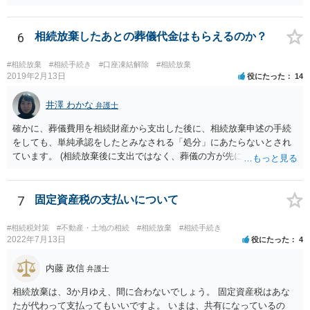
相続放棄すると、600万円の枠が一つ減ります。よって、4800万円の
範囲となります。 一般的には、全員で相続する方が税金はお得です。
また、全員で相続しても、話し合いの結果、親がすべて相続と決める
6
相続放棄したあとの葬儀代金はもらえるのか？
こともできます。この場合でも相続の非課税枠は、全員で相続した540
0万円分使えます。 父が亡くなり、母が全部相続すると、母から三人
#相続放棄
#相続手続き
#口座凍結解除
#相続放棄
で相続する際は、4800万円が非課税枠となります。 そうすると、母が
2019年2月13日
役にたった
14
亡くなってから相続すると、両親のどちらかが亡くなってから相続す
るより非課税の枠が減少します。 計画的に相続をするのがおすすめと
井澤 わかな
弁護士
いうことになります。これ以外にも気をつける点はあるかもしれませ
確かに、葬儀費用を相続財産から支出した後に、相続放棄申述の手続
んので、一度相談して想定するのがおすすめと思います。
をしても、単純承認をしたとみなされる「処分」にあたらないとされ
ています。 (相続放棄後に支出ではなく、葬儀の方が先に来るのが通常
だと思いますので、葬儀→葬儀費用を相続財産から支出→相続放棄申
述の手続ということだと思いますが) ただ、葬儀費用ならいくらでもよ
いということではなく、身分相応の、社会的儀式として当然認められ
7
固定資産税の支払いについて
る程度の金額に留まると考えた方がよいです。 もし、相続人の皆さん
に葬儀費用を支出する経済力がなく、質素な葬儀を行った費用であれ
#相続税対策
#不動産・土地の相続
#相続放棄
#相続手続き
ば相続財産から支出しても単純承認と認められない可能性が高いの
2022年7月13日
役にたった
4
で、相続放棄申述が受理される可能性も高いと思います。
内藤 政信
弁護士
相続放棄は、3か月ゆえ、間に合わないでしょう。 固定資産税はあな
たが代わって支払ってもいいですよ。 いまは、共有になっているの