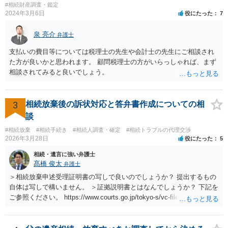
#相続財産調査・鑑定
2024年3月6日
役にたった
7
泉 亮介
弁護士
支払いの費目等については税理士の先生や会計士の先生にご相談され
た方が良いかと思われます。 顧問税理士の方がいらっしゃれば、まず
相談されてみると良いでしょう。
3
相続放棄後の訴状対応と答弁書作成についての相
談
#相続放棄
#相続手続き
#相続人調査・確定
#相続トラブルの代理交渉
2026年3月28日
役にたった
5
相続・遺言に強い弁護士
髙橋 俊太
弁護士
＞相続放棄申述受理証明書の写しで良いのでしょうか？ 提出するもの
自体は写しで構いません。 ＞証拠説明書とはなんでしょうか？ 下記を
ご参照ください。 https://www.courts.go.jp/tokyo-s/vc-files/tokyo-s/file/
14-1kisairei.pdf