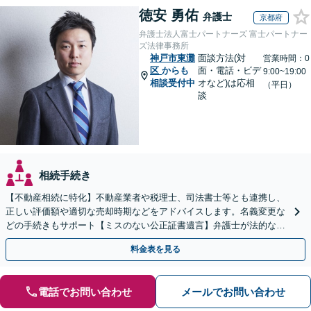
徳安 勇佑
弁護士
京都府
弁護士法人富士パートナーズ 富士パートナー
ズ法律事務所
神戸市東灘
面談方法(対
営業時間：0
区
からも
面・電話・ビデ
9:00~19:00
相談受付中
オなど)は応相
（平日）
談
相続手続き
【不動産相続に特化】不動産業者や税理士、司法書士等とも連携し、
正しい評価額や適切な売却時期などをアドバイスします。名義変更な
どの手続きもサポート【ミスのない公正証書遺言】弁護士が法的な観
点から遺言書を作成します。
料金表を見る
電話でお問い合わせ
メールでお問い合わせ