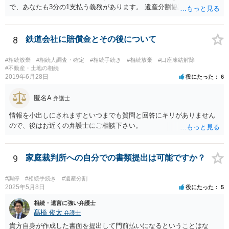
で、あなたも3分の1支払う義務があります。 遺産分割協議をして、不
動産取得者を決めて、相続登記する必要があります。 登記名義人に支
払い義務があります。
8
鉄道会社に賠償金とその後について
#相続放棄
#相続人調査・確定
#相続手続き
#相続放棄
#口座凍結解除
#不動産・土地の相続
2019年6月28日
役にたった
6
匿名A
弁護士
情報を小出しにされますといつまでも質問と回答にキリがありません
ので、後はお近くの弁護士にご相談下さい。
9
家庭裁判所への自分での書類提出は可能ですか？
#調停
#相続手続き
#遺産分割
2025年5月8日
役にたった
5
相続・遺言に強い弁護士
髙橋 俊太
弁護士
貴方自身が作成した書面を提出して門前払いになるということはな