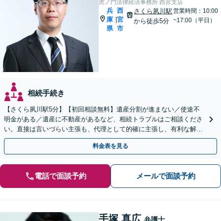
虎ノ門法律経済事務所 西宮支店
兵
西
さくら夙川駅
営業時間：10:00
庫
宮
|
~17:00（平日）
から徒歩5分
県
市
相続手続き
【さくら夙川駅5分】【初回相談無料】遺産分割が進まない／使途不
明金がある／遺産に不動産があるなど、相続トラブルはご相談くださ
い。直接は言いづらい主張も、代理として的確に主張し、有利な解決
を目指します【他士業連携で登記・税もワンストップ対応】
料金表を見る
電話で面談予約
メールで面談予約
手塚 真広
弁護士