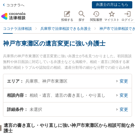
弁護士の方はこちら
ココナラへ
投稿する
探す
閲覧履歴
マイリスト
ログイン
ココナラ法律相談
兵庫県で法律相談できる弁護士
神戸市で法律相談で
神戸市東灘区の遺言変更に強い弁護士
兵庫県の神戸市東灘区で遺言変更に強い弁護士が5名見つかりました。初回面談
無料や休日面談に対応している弁護士なども掲載中。相続・遺言に関係する家
族間の相続トラブルや認知症の相続、遺産分割等の細かな分野での絞り込み検
索もでき便利です。特に力新堂法律事務所の茅根 豪弁護士や山の手法律事務所
の木島 裕介弁護士、力新堂法律事務所の伊藤 英明弁護士のプロフィール情報や
エリア
兵庫県、神戸市東灘区
変更
弁護士費用、強みなどが注目されています。『神戸市東灘区で土日や夜間に発
生した遺言変更のトラブルを今すぐに弁護士に相談したい』『遺言変更のトラ
相談内容
相続・遺言、遺言の書き直し・やり直し
変更
ブル解決の実績豊富な近くの弁護士を検索したい』『初回相談無料で遺言変更
を法律相談できる神戸市東灘区内の弁護士に相談予約したい』などでお困りの
相談者さんにおすすめです。
詳細条件
未選択
変更
遺言の書き直し・やり直しに強い神戸市東灘区から相談可能な弁
護士