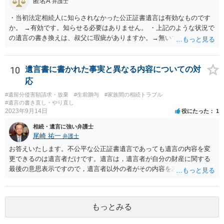
匿名A
弁護士
・当初法定相続人に知らされなかった公正証書遺言は有効なものです
か。 →有効です。知らせる必要はありません。 ・上記のような状況で
の遺言の書き換えは、叔父に瑕疵がありますか。→無いです。 ・分割
する場合の比率は、現状で、客観的に見てどの程度が妥当と考えられ
ますか。 →本人が自由に決められますので、どこが妥当とは言えない
です。客観的な基準もありません。 ・できれば穏やかに、分割を拒否
10
遺言書に書かれた事実と異なる内容についての対
することはできますか。 →分割を拒否するということは、遺産はいら
応
ないということでしょうか。遺言で、受取を指定されててもいらない
#遺留分侵害額請求・放棄
#生前贈与
#家族間の相続トラブル
と拒否することはできます。理由を説明する必要はありません。
#遺言の書き直し・やり直し
2023年9月14日
役にたった
1
相続・遺言に強い弁護士
尾崎 祐一
弁護士
お答えいたします。不公平な公正証書遺言であっても遺言の内容を変
更できるのは遺言者だけです。遺言は，遺言者が自分の財産に関する
最後の意思表示ですので，遺言者以外の者がその内容を左右させるこ
とはできません。たとえ間違っていても誰かがその内容を変更するこ
とはできないのです。
もっとみる