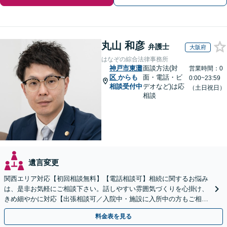
丸山 和彦
弁護士
大阪府
はなぞの綜合法律事務所
神戸市東灘
面談方法(対
営業時間：0
区
からも
面・電話・ビ
0:00~23:59
相談受付中
デオなど)は応
（土日祝日）
相談
遺言変更
関西エリア対応【初回相談無料】【電話相談可】相続に関するお悩み
は、是非お気軽にご相談下さい。話しやすい雰囲気づくりを心掛け、
きめ細やかに対応【出張相談可／入院中・施設に入所中の方もご相談
ください】【車いす利用可】
料金表を見る