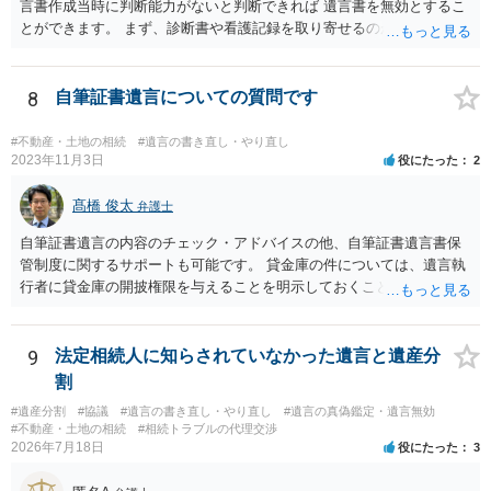
言書作成当時に判断能力がないと判断できれば 遺言書を無効とするこ
とができます。 まず、診断書や看護記録を取り寄せるのが重要となり
ます。 ご自分で取り寄せるか、弁護士に取り寄せてもらうかしたらよ
いと思います。
8
自筆証書遺言についての質問です
#不動産・土地の相続
#遺言の書き直し・やり直し
2023年11月3日
役にたった
2
髙橋 俊太
弁護士
自筆証書遺言の内容のチェック・アドバイスの他、自筆証書遺言書保
管制度に関するサポートも可能です。 貸金庫の件については、遺言執
行者に貸金庫の開披権限を与えることを明示しておくことでクリアで
きます。
9
法定相続人に知らされていなかった遺言と遺産分
割
#遺産分割
#協議
#遺言の書き直し・やり直し
#遺言の真偽鑑定・遺言無効
#不動産・土地の相続
#相続トラブルの代理交渉
2026年7月18日
役にたった
3