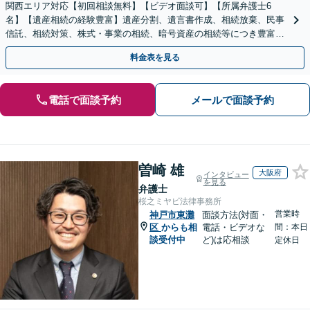
関西エリア対応【初回相談無料】【ビデオ面談可】【所属弁護士6
名】【遺産相続の経験豊富】遺産分割、遺言書作成、相続放棄、民事
信託、相続対策、株式・事業の相続、暗号資産の相続等につき豊富な
対応実績。【バリアフリー】【完全個室対応】
料金表を見る
電話で面談予約
メールで面談予約
曽崎 雄
大阪府
インタビュー
を見る
弁護士
桜之ミヤビ法律事務所
営業時
神戸市東灘
面談方法(対面・
区
からも相
電話・ビデオな
間：本日
談受付中
ど)は応相談
定休日