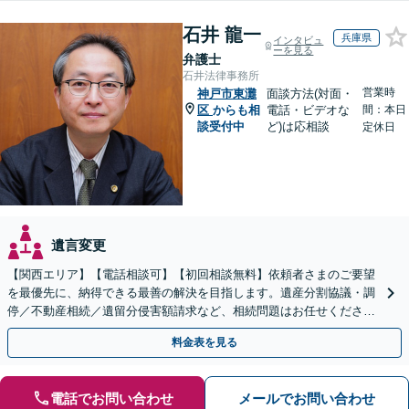
石井 龍一
兵庫県
インタビュ
ーを見る
弁護士
石井法律事務所
営業時
神戸市東灘
面談方法(対面・
区
からも相
電話・ビデオな
間：本日
談受付中
ど)は応相談
定休日
遺言変更
【関西エリア】【電話相談可】【初回相談無料】依頼者さまのご要望
を最優先に、納得できる最善の解決を目指します。遺産分割協議・調
停／不動産相続／遺留分侵害額請求など、相続問題はお任せください
【出張相談可】紛争化したトラブルのご相談も対応します
料金表を見る
電話でお問い合わせ
メールでお問い合わせ