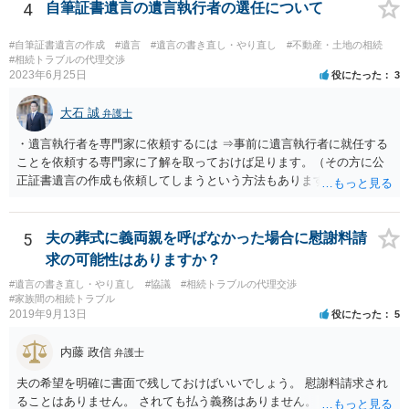
方に対して， ・相続に関する主張は法的根拠がなく，一切応じないこ
4
自筆証書遺言の遺言執行者の選任について
と ・今後一切の連絡をしてこないでほしいこと ・連絡を継続してくる
ようであれば警察への通報や法的措置も辞さないこと などを記載した
#自筆証書遺言の作成
#遺言
#遺言の書き直し・やり直し
#不動産・土地の相続
書面を発送してもらうことがよろしいように思います。
#相続トラブルの代理交渉
2023年6月25日
役にたった
3
大石 誠
弁護士
・遺言執行者を専門家に依頼するには ⇒事前に遺言執行者に就任する
ことを依頼する専門家に了解を取っておけば足ります。（その方に公
正証書遺言の作成も依頼してしまうという方法もあります） 事前に了
解を取るだけであれば、契約は不要ですし、契約料を払う必要もあり
ません。 遺言執行者に就任し、遺言執行が完了したときの報酬だけ、
弁護士費用としてかかります。 ・亡くなった際に、法務局に預けた自
5
夫の葬式に義両親を呼ばなかった場合に慰謝料請
筆証書遺言の存在を親族がなかったものにされる可能性 ⇒自筆の遺言
求の可能性はありますか？
書を法務局に保管した場合、死亡後、法務局に遺言書の有無を照会す
#遺言の書き直し・やり直し
#協議
#相続トラブルの代理交渉
ることになりますので、「法務局に預けた自筆証書遺言の存在を親族
#家族間の相続トラブル
がなかったもの」にすることはできません。 存在をなかったものにす
2019年9月13日
役にたった
5
るというよりも、遺言の効力を争う（遺言は無効だ）と主張する場合
がありえますが、その予防方法は、遺言者と面談してみないと判断が
内藤 政信
弁護士
難しいです。
夫の希望を明確に書面で残しておけばいいでしょう。 慰謝料請求され
ることはありません。 されても払う義務はありません。