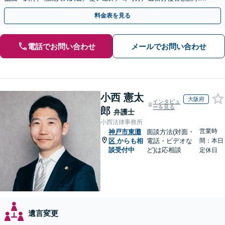
相続放棄（借金の相続）／遺言書作成【休日・夜間相談可】
料金表を見る
電話でお問い合わせ
メールでお問い合わせ
小西 憲太
大阪府
インタビュ
ーを見る
郎
弁護士
小西法律事務所
営業時
神戸市東灘
面談方法(対面・
区
からも相
電話・ビデオな
間：本日
談受付中
ど)は応相談
定休日
遺言変更