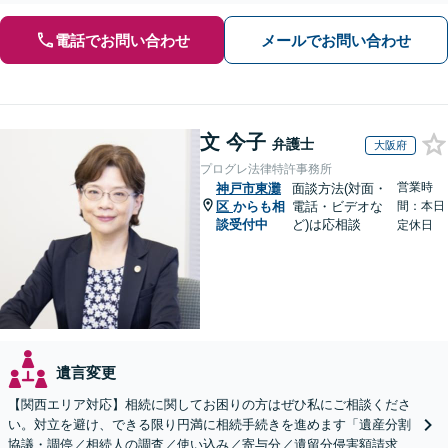
電話でお問い合わせ
メールでお問い合わせ
文 今子
弁護士
大阪府
プログレ法律特許事務所
営業時
神戸市東灘
面談方法(対面・
区
からも相
電話・ビデオな
間：本日
談受付中
ど)は応相談
定休日
遺言変更
【関西エリア対応】相続に関してお困りの方はぜひ私にご相談くださ
い。対立を避け、できる限り円満に相続手続きを進めます「遺産分割
協議・調停／相続人の調査／使い込み／寄与分／遺留分侵害額請求／