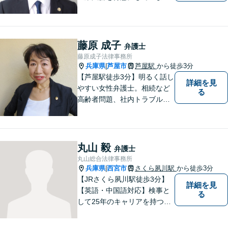
す。 解決に向けて、全力で対
応致します。 ♯ラポルテ本館
３階♯駐車場有り♯子連れ相談
可♯中小企業診断士資格有り
藤原 成子
弁護士
藤原成子法律事務所
兵庫県
芦屋市
芦屋駅
から徒歩3分
|
【芦屋駅徒歩3分】明るく話し
詳細を見
やすい女性弁護士。相続など
る
高齢者問題、社内トラブル
等、女性の悩みに強みがあり
ます。親しみやすいと言われ
ますので、相談を迷われてい
る方は、お気軽にご連絡下さ
丸山 毅
弁護士
い。【宅建士・行政書士資格
丸山総合法律事務所
保持】
兵庫県
西宮市
さくら夙川駅
から徒歩3分
|
【JRさくら夙川駅徒歩3分】
詳細を見
【英語・中国語対応】検事と
る
して25年のキャリアを持つ弁
護士。刑事・民事ともに対応
可能！阪神間を中心に、お困