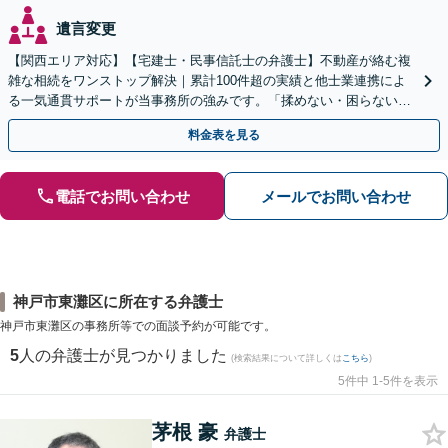
遺言変更
【関西エリア対応】【宅建士・民事信託士の弁護士】不動産が絡む複
雑な相続をワンストップ解決｜累計100件超の実績と他士業連携によ
る一気通貫サポートが当事務所の強みです。「揉めない・困らない相
続」を形にします。
料金表を見る
電話でお問い合わせ
メールでお問い合わせ
神戸市東灘区に所在する弁護士
神戸市東灘区の事務所等での面談予約が可能です。
5
人の弁護士が見つかりました
(検索結果について詳しくは
こちら
)
5件中 1-5件を表示
茅根 豪
弁護士