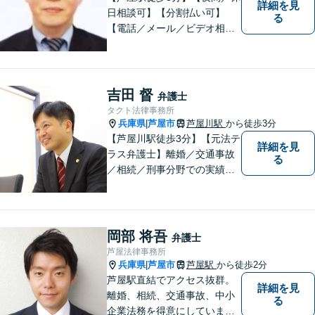
詳細を見
日相談可】【分割払い可】
る
【電話／メール／ビデオ相談
可】これまでの20年以上の弁
護士経験を活かして、地域に
貢献して参りたいと思ってい
ます。 お困りの方は、お気軽
吉田 督
弁護士
にご相談ください。
タクト法律事務所
兵庫県
芦屋市
芦屋川駅
から徒歩3分
|
【芦屋川駅徒歩3分】【元法テ
詳細を見
ラス弁護士】離婚／交通事故
る
／相続／刑事分野での実績多
数。皆様が明るく生きられる
力になりたい。「気配り」を
大切に、一人一人に向き合
い、問題を解決します。まず
岡部 将吾
弁護士
はお気軽にご相談ください。
芦屋法律事務所
兵庫県
芦屋市
芦屋駅
から徒歩2分
|
芦屋駅直結でアクセス抜群。
詳細を見
離婚、相続、交通事故、中小
る
企業法務を得意にしていま