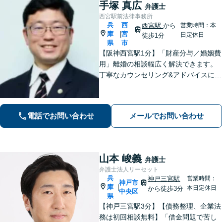
手塚 真広
弁護士
西宮駅前法律事務所
兵
西
西宮駅
から
営業時間：本
庫
宮
|
日定休日
徒歩1分
県
市
【阪神西宮駅1分】「財産分与／婚姻費
用」離婚の相談幅広く解決できます。
丁寧なカウンセリング&アドバイスに定
評あり。「親権や養育費で妥協したく
ない」などに対応。借金や労働問題な
どにも幅広く対応できます【休日・夜
電話でお問い合わせ
メールでお問い合わせ
間相談可能】24時間メール受付
山本 峻義
弁護士
弁護士法人リーセット
兵
神戸三宮駅
営業時間：
神戸市
庫
|
本日定休日
から徒歩3分
中央区
県
【神戸三宮駅3分】【債務整理、企業法
務は初回相談無料】「借金問題で苦し