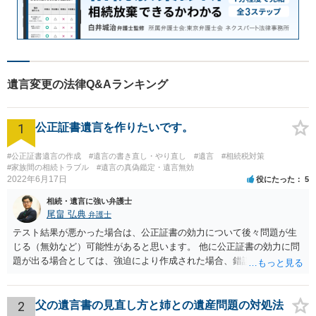
遺言変更の法律Q&Aランキング
1
公正証書遺言を作りたいです。
#公正証書遺言の作成
#遺言の書き直し・やり直し
#遺言
#相続税対策
#家族間の相続トラブル
#遺言の真偽鑑定・遺言無効
2022年6月17日
役にたった
5
相続・遺言に強い弁護士
尾畠 弘典
弁護士
テスト結果が悪かった場合は、公正証書の効力について後々問題が生
じる（無効など）可能性があると思います。 他に公正証書の効力に問
題が出る場合としては、強迫により作成された場合、錯誤（勘違い）
の場合などがあります。 遺言の対象となる財産の多寡などにもよりま
すが、弁護士に作成を依頼する場合は、１０～数十万円程度になるケ
ースが多いと思います。 報酬体系は、弁護士ごとに異なりますので一
2
父の遺言書の見直し方と姉との遺産問題の対処法