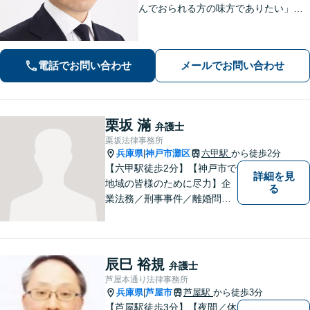
んでおられる方の味方でありたい」
「中小企業の法務案件の取り扱い実績
豊富な弁護士」「柔軟な対応体制／LIN
EやChatworkなどに対応」
電話でお問い合わせ
メールでお問い合わせ
栗坂 滿
弁護士
栗坂法律事務所
兵庫県
神戸市灘区
六甲駅
から徒歩2分
|
【六甲駅徒歩2分】【神戸市で
詳細を見
地域の皆様のために尽力】企
る
業法務／刑事事件／離婚問題
など、幅広いお困りごとに対
応いたします。お一人で抱え
込むのではなく、弁護士にご
相談ください。適切な解決へ
辰巳 裕規
弁護士
の道をご提案し、共に並走い
芦屋本通り法律事務所
たします。
兵庫県
芦屋市
芦屋駅
から徒歩3分
|
【芦屋駅徒歩3分】【夜間／休