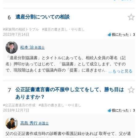
6
遺産分割についての相談
#家族間の相続トラブル
#遺言の書き直し・やり直し
2023年7月14日
役にたった
3
松本 治
弁護士
「遺産分割協議書」とタイトルにあっても、相続人全員の署名（記
名）押印があってはじめて、「協議書」として成立します。ですの
で、現段階はあくまで協議内容の「提案」に過ぎません。 納得がいか
なければ、署名（記名）押印を拒むことです。１人でも拒むと協議不
成立となります。その場合、成立させたい相続人が、家庭裁判所に遺
産分割調停を申し立てなければなりません。 なお、弁護士の送付状
7
公正証書遺言書の不服申し立てをして、勝ち目は
は、通常、相続人全員分の（本件であれば４通の）「遺産分割協議
ありますか？
書」を作成するところ、１通だけの作成にとどめる理由が書かれてい
#公正証書遺言の作成
#遺言の書き直し・やり直し
るものです。
2018年12月7日
役にたった
3
高島 秀行
弁護士
父の公正証書作成当時の診断書や看護記録があれば 取寄せて、父が遺