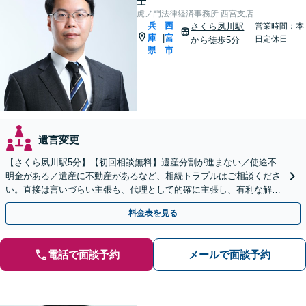
士
虎ノ門法律経済事務所 西宮支店
兵
西
さくら夙川駅
営業時間：本
庫
宮
|
日定休日
から徒歩5分
県
市
遺言変更
【さくら夙川駅5分】【初回相談無料】遺産分割が進まない／使途不
明金がある／遺産に不動産があるなど、相続トラブルはご相談くださ
い。直接は言いづらい主張も、代理として的確に主張し、有利な解決
を目指します【他士業連携で登記・税もワンストップ対応】
料金表を見る
電話で面談予約
メールで面談予約