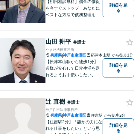
【初回相談無料】借金の催促
詳細を見
を今すぐストップ！あなたに
る
ベストな方法で債務整理をサ
ポート【知的財産の紛争にも
強い】元IT研究者である弁護
士・弁理士（コンピュータサ
山田 耕平
イエンスの博士号も保有）と
弁護士
交渉経験が豊富な弁護士
やまだ法律事務所
兵庫県
神戸市東灘区
摂津本山駅
から徒歩1分
|
【摂津本山駅から徒歩1分】
詳細を見
皆様が安心して日常生活を送
る
れるようお手伝いしたい、皆
様の頼れる存在でいたいとい
う思いで設立した法律事務所
です。お困りごとがありまし
辻 直樹
たら、お気軽にご相談くださ
弁護士
い。
神戸住吉法律事務所
兵庫県
神戸市東灘区
住吉駅
から徒歩2分
|
【住吉駅2分】「誰かの力にな
詳細を見
れる仕事をしたい」という思
る