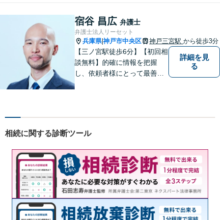
りの方を解決へと導いてまい
ります。まずはご相談へお越
宿谷 昌広
弁護士
しください【完全個室対応】
弁護士法人リーセット
兵庫県
神戸市中央区
神戸三宮駅
から徒歩3分
|
【三ノ宮駅徒歩6分】【初回相
詳細を見
談無料】的確に情報を把握
る
し、依頼者様にとって最善の
解決方法を見出します。お一
人で抱え込むことなく、問題
解決の強力なパートナーとし
て、共に一歩ずつ進んでいき
ましょう。【複数弁護士在
相続に関する診断ツール
籍】