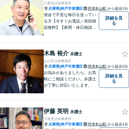
力新堂法律事務所
兵庫県
神戸市東灘区
摂津本山駅
から徒歩1分
|
借金で不安な毎日を送ってい
詳細を見
る方【今すぐお電話／初回相
る
談無料】【夜間・休日相談
可・要予約】【24時間メール
受付】（ネット上の誹謗中傷
／ビットトレント／著作権侵
木島 裕介
害／問題社員／クレーマー／
弁護士
債務整理）借金の解決実績は1
山の手法律事務所
00件以上！
兵庫県
神戸市東灘区
摂津本山駅
から徒歩2分
|
お悩みがありましたら、お気
詳細を見
軽にご相談ください。弁護士
る
が丁寧に対応いたします。
伊藤 英明
弁護士
力新堂法律事務所
兵庫県
神戸市東灘区
摂津本山駅
から徒歩1分
|