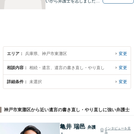
いから弁護士を志しました。
法律面だけでなく、お気持ち
の面でも少しでも前向きにな
れるよう心がけています。 ど
うぞ一人で抱え込まず、お気
軽にご相談ください。
エリア
兵庫県、神戸市東灘区
変更
相談内容
相続・遺言、遺言の書き直し・やり直し
変更
詳細条件
未選択
変更
神戸市東灘区から近い遺言の書き直し・やり直しに強い弁護士
亀井 瑞邑
弁護
インタビューを見
る