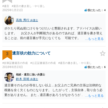
律の基準はありません。
#遺言
#遺言の書き直し・やり直し
2025年1月21日
役にたった
4
高島 秀行
弁護士
ボケたり死ぬ前にけりをつけたいと懇願されます、アドバイスお願い
します。 お父さんが判断能力があるのであれば、遺言書を書き替え
ることは、前の遺言書が手元になくても 可能です。 将来遺言の効
力が争われますから、医師にお父さんが判断能力があるかどうか検査
してもらって 診断書を取得して、公証役場へ行って公正証書遺言を
作成するのがよいと思います。 将来争われることが見込まれること
3
遺言状の効力について
から、弁護士に依頼して手続きを進めた方がよいと思います。
#自筆証書遺言の作成
#公正証書遺言の作成
#遺言の書き直し・やり直し
2018年8月23日
役にたった
6
相続・遺言に強い弁護士
鈴木 崇裕
弁護士
遺言書そのものが存在しない以上，お父上のご兄弟の主張は法律的な
根拠を全く欠くものになります。 したがって，主張自体，取り合う必
要がありません。 また，遺言書があろうがなかろうが，お父上のご兄
弟と面会しなければならない義務はもともとありません。 峰岸先生の
ご回答にもありますが， 代理人弁護士をたてて，その弁護士から相手