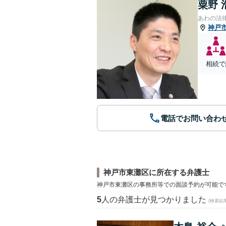
粟野 
あわの法
神戸
相続で
電話でお問い合わ
神戸市東灘区に所在する弁護士
神戸市東灘区の事務所等での面談予約が可能で
5
人の弁護士が見つかりました
(検索結