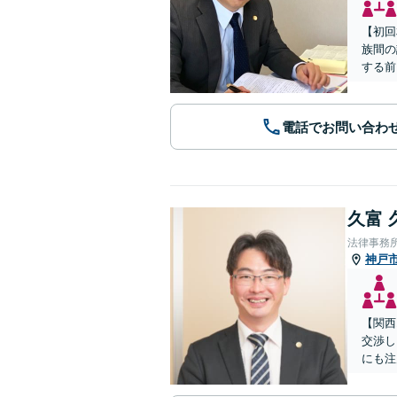
【初回
族間の
する前
電話でお問い合わ
久富 
法律事務
神戸
【関西
交渉し
にも注