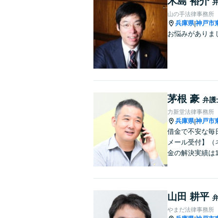
木島 裕介
山の手法律事務所
兵庫県
神戸市
|
お悩みがありま
茅根 豪
弁護
力新堂法律事務所
兵庫県
神戸市
|
借金で不安な毎
メール受付】（
金の解決実績は1
山田 耕平
やまだ法律事務所