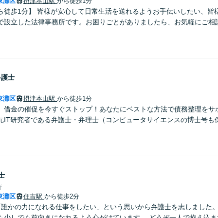
東灘区
摂津本山駅
から徒歩1分
ら徒歩1分】 皆様が安心して日常生活を送れるようお手伝いしたい、皆
で設立した法律事務所です。お困りごとがありましたら、お気軽にご相
弁護士
東灘区
摂津本山駅
から徒歩1分
】借金の催促を今すぐストップ！あなたにベストな方法で債務整理をサ
元IT研究者である弁護士・弁理士（コンピュータサイエンスの博士号も
士
所
東灘区
住吉駅
から徒歩2分
「誰かの力になれる仕事をしたい」という思いから弁護士を志しました
も少しでも前向きになれるよう心がけています。 どうぞ一人で抱え込ま