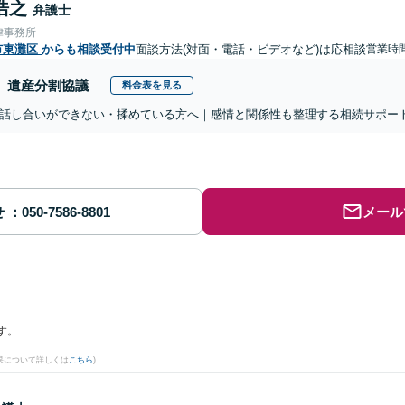
浩之
弁護士
律事務所
市東灘区
からも相談受付中
面談方法(対面・電話・ビデオなど)は応相談
営業時間
遺産分割協議
料金表を見る
話し合いができない・揉めている方へ｜感情と関係性も整理する相続サポー
せ
メール
す。
果について詳しくは
こちら
)