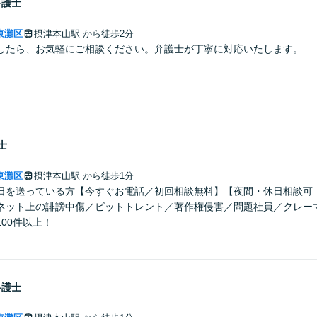
弁護士
東灘区
摂津本山駅
から徒歩2分
したら、お気軽にご相談ください。弁護士が丁寧に対応いたします。
士
東灘区
摂津本山駅
から徒歩1分
日を送っている方【今すぐお電話／初回相談無料】【夜間・休日相談可・
ネット上の誹謗中傷／ビットトレント／著作権侵害／問題社員／クレー
00件以上！
弁護士