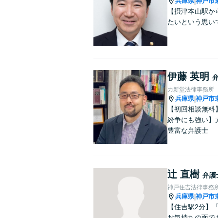
兵庫県
神戸市
|
【摂津本山駅か
たいという思い
伊藤 英明
力新堂法律事務所
兵庫県
神戸市
|
【初回相談無料
紛争にも強い】
豊富な弁護士
辻 直樹
弁護
神戸住吉法律事務
兵庫県
神戸市
|
【住吉駅2分】
お気持ちの面で