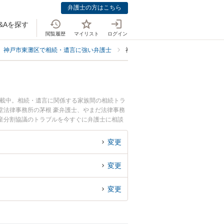
弁護士の方はこちら
&Aを探す
閲覧履歴
マイリスト
ログイン
神戸市東灘区で相続・遺言に強い弁護士
神戸市東灘区で協議に強い弁護士
掲載中。相続・遺言に関係する家族間の相続トラ
堂法律事務所の茅根 豪弁護士、やまだ法律事務
産分割協議のトラブルを今すぐに弁護士に相談
る神戸市東灘区内の弁護士に相談予約したい』な
変更
変更
変更