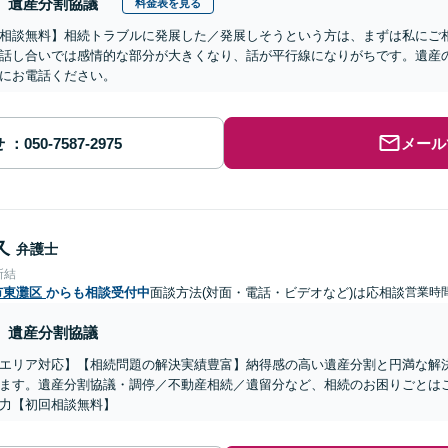
遺産分割協議
料金表を見る
相談無料】相続トラブルに発展した／発展しそうという方は、まずは私にご
話し合いでは感情的な部分が大きくなり、話が平行線になりがちです。遺産
にお電話ください。
せ
メール
久
弁護士
所結
市東灘区
からも相談受付中
面談方法(対面・電話・ビデオなど)は応相談
営業時間
遺産分割協議
エリア対応】【相続問題の解決実績豊富】納得感の高い遺産分割と円満な解
ます。遺産分割協議・調停／不動産相続／遺留分など、相続のお困りごとは
力【初回相談無料】