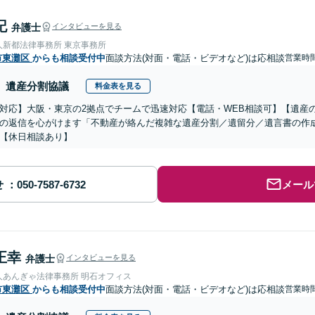
記
弁護士
インタビューを見る
人新都法律事務所 東京事務所
市東灘区
からも相談受付中
面談方法(対面・電話・ビデオなど)は応相談
営業時間
遺産分割協議
料金表を見る
対応】大阪・東京の2拠点でチームで迅速対応【電話・WEB相談可】【遺産
の返信を心がけます「不動産が絡んだ複雑な遺産分割／遺留分／遺言書の作
【休日相談あり】
せ
メール
正幸
弁護士
インタビューを見る
人あんぎゃ法律事務所 明石オフィス
市東灘区
からも相談受付中
面談方法(対面・電話・ビデオなど)は応相談
営業時間