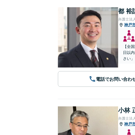
都 裕
弁護士法
神戸
【全国
日以内
さい」
電話でお問い合わ
小林 
弁護士法
神戸