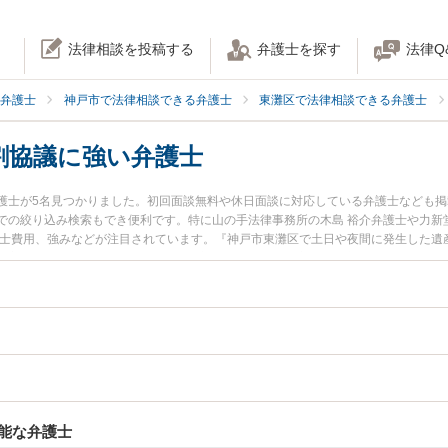
法律相談を投稿する
弁護士を探す
法律Q
弁護士
神戸市で法律相談できる弁護士
東灘区で法律相談できる弁護士
割協議に強い弁護士
護士が5名見つかりました。初回面談無料や休日面談に対応している弁護士なども
での絞り込み検索もでき便利です。特に山の手法律事務所の木島 裕介弁護士や力新
護士費用、強みなどが注目されています。『神戸市東灘区で土日や夜間に発生した遺
豊富な近くの弁護士を検索したい』『初回相談無料で遺産分割協議を法律相談でき
能な弁護士