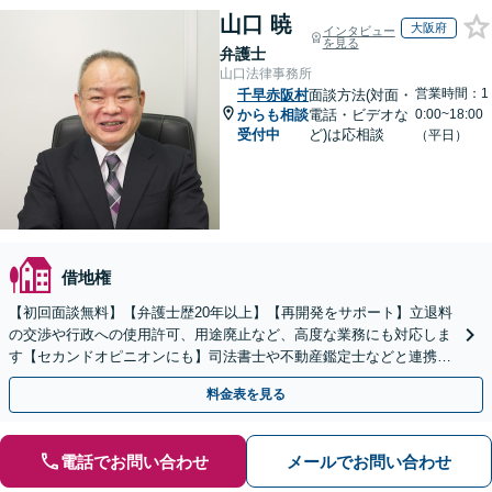
山口 暁
大阪府
インタビュー
を見る
弁護士
山口法律事務所
営業時間：1
千早赤阪村
面談方法(対面・
からも相談
電話・ビデオな
0:00~18:00
受付中
ど)は応相談
（平日）
借地権
【初回面談無料】【弁護士歴20年以上】【再開発をサポート】立退料
の交渉や行政への使用許可、用途廃止など、高度な業務にも対応しま
す【セカンドオピニオンにも】司法書士や不動産鑑定士などと連携。
農地や山林などもお任せください【枚方市駅6分】
料金表を見る
電話でお問い合わせ
メールでお問い合わせ