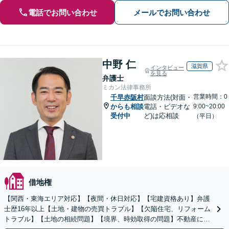
電話でお問い合わせ
メールでお問い合わせ
中野 仁
滋賀県
インタビュー
を見る
弁護士
ミカン法律事務所
営業時間：0
千早赤阪村
面談方法(対面・
からも相談
電話・ビデオな
9:00~20:00
受付中
ど)は応相談
（平日）
借地権
【関西・東海エリア対応】【夜間・休日対応】【宅建資格あり】弁護
士歴16年以上【土地・建物の売買トラブル】【欠陥住宅、リフォーム
トラブル】【土地の相続問題】【境界、時効取得の問題】不動産に関