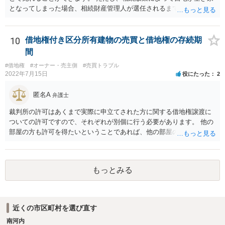
となってしまった場合、相続財産管理人が選任されるまで、管理義務
は残ります。 相続放棄を検討されているのであれば、相続発生後はお
父様の私物は基本的に放置しておいたほうがよいでしょう。 下手に処
分してしまうと相続をしたとみなされてしまい、相続放棄が困難にな
10
借地権付き区分所有建物の売買と借地権の存続期
ることがあります。 また、関係者から連絡があった際は相続放棄を検
間
討していると伝え、相続放棄後は相続放棄申述証明書の控えを交付す
#借地権
#オーナー・売主側
#売買トラブル
るとよいと考えます。
2022年7月15日
役にたった
2
匿名A
弁護士
裁判所の許可はあくまで実際に申立てされた方に関する借地権譲渡に
ついての許可ですので、それぞれが別個に行う必要があります。 他の
部屋の方も許可を得たいということであれば、他の部屋の方も同じく
借地非訟手続を経る必要があるかと思います。
もっとみる
近くの市区町村を選び直す
南河内