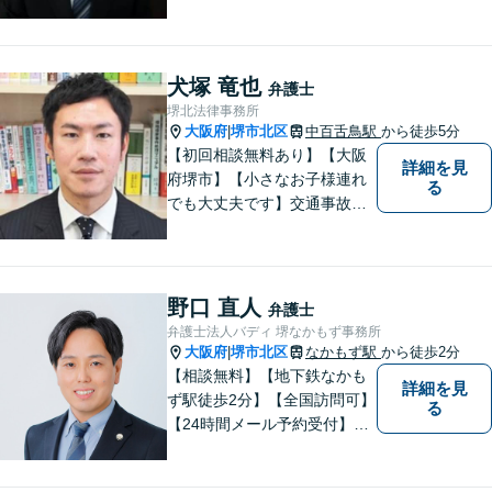
分・堅下駅6分】
犬塚 竜也
弁護士
堺北法律事務所
大阪府
堺市北区
中百舌鳥駅
から徒歩5分
|
【初回相談無料あり】【大阪
詳細を見
府堺市】【小さなお子様連れ
る
でも大丈夫です】交通事故、
離婚、相続、借金問題の初回
相談料は無料です。親身にな
ってご相談に乗ります。
野口 直人
弁護士
弁護士法人バディ 堺なかもず事務所
大阪府
堺市北区
なかもず駅
から徒歩2分
|
【相談無料】【地下鉄なかも
詳細を見
ず駅徒歩2分】【全国訪問可】
る
【24時間メール予約受付】
【当日相談可】お客様の目線
に立って、冷静かつ正確な助