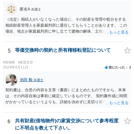
匿名A
弁護士
（法定）相続人がいなくなった場合に、その財産を管理や処分をする
相続財産管理人を家庭裁判所に選任してもらうことがあります。 この
場合、地主が家庭裁判所に申し立てて建物の解体、土地の明け渡しを
相続財産管理人にしてもらうということになります。 継母が何らかの
財産を持っていればその財産から解体費用を出すことも考えられます
が、なければ、事実上地主が出さざるを得なくなると思います。
5
等価交換時の契約と所有権移転登記について
#借地権
#家賃交渉
2024年4月11日
役にたった
2
池田 毅
弁護士
契約書は、合意の内容を文章（書面）にまとめたものですから、本来
は、その内容自体は事前に確定しているものです。 契約書作成に時間
がかかっているというよりも、詳細を決めずに見切り発車をしてしま
ったというように感じます。 いわゆる正式な契約書でなくてもよいの
で、地代の支払い時期、方法などきちんと「確定」して覚書にしてお
く方が安全だろうと思います。 所有権移転登記を先行させることのデ
6
共有財産(借地物件)の家賃交渉について参考程度
メリットというよりも、詳細についての取り決めがないこと自体がデ
に不明点を教えて下さい。
メリット（どのようなトラブル（相手の言い分）がでてくるかが分か