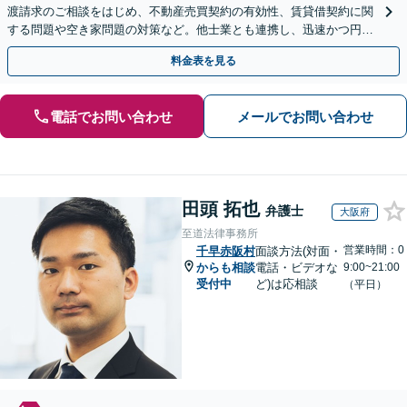
渡請求のご相談をはじめ、不動産売買契約の有効性、賃貸借契約に関
する問題や空き家問題の対策など。他士業とも連携し、迅速かつ円滑
な解決を目指します【顧問契約】【西宮北口駅3分】
料金表を見る
電話でお問い合わせ
メールでお問い合わせ
田頭 拓也
弁護士
大阪府
至道法律事務所
営業時間：0
千早赤阪村
面談方法(対面・
からも相談
電話・ビデオな
9:00~21:00
受付中
ど)は応相談
（平日）