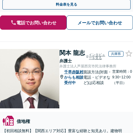
するトラブル全般の解決に豊富な経験あり。
料金表を見る
電話でお問い合わせ
メールでお問い合わせ
関本 龍志
兵庫県
インタビュ
ーを見る
弁護士
弁護士法人芦屋西宮市民法律事務所
営業時間：0
千早赤阪村
面談方法(対面・
からも相談
電話・ビデオな
9:30~12:00
受付中
ど)は応相談
（平日）
借地権
【初回相談無料】【関西エリア対応】豊富な経験と知見あり。建物明