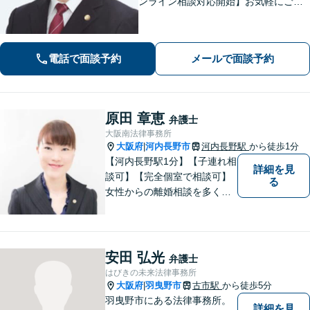
ンライン相談対応開始】お気軽にご相
談ください。トラブル解決に向けて、
最善の方法を、知恵を絞って考え抜き
ます。【土日・夜間相談に対応】
電話で面談予約
メールで面談予約
原田 章恵
弁護士
大阪南法律事務所
大阪府
河内長野市
河内長野駅
から徒歩1分
|
【河内長野駅1分】【子連れ相
詳細を見
談可】【完全個室で相談可】
る
女性からの離婚相談を多くご
依頼いただいています。 どの
ような些細なことでも、お気
軽にご相談下さい。 早期の対
処が皆様の問題解決に大きく
安田 弘光
弁護士
つながります。
はびきの未来法律事務所
大阪府
羽曳野市
古市駅
から徒歩5分
|
羽曳野市にある法律事務所。
詳細を見