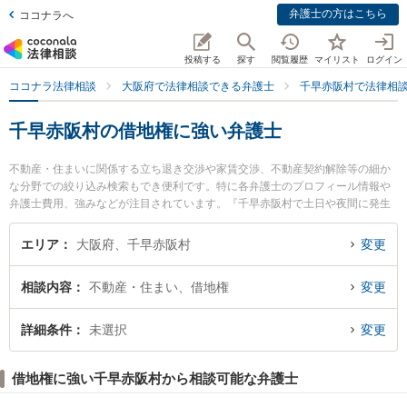
弁護士の方はこちら
ココナラへ
投稿する
探す
閲覧履歴
マイリスト
ログイン
ココナラ法律相談
大阪府で法律相談できる弁護士
千早赤阪村で法律相
千早赤阪村の借地権に強い弁護士
不動産・住まいに関係する立ち退き交渉や家賃交渉、不動産契約解除等の細か
な分野での絞り込み検索もでき便利です。特に各弁護士のプロフィール情報や
弁護士費用、強みなどが注目されています。『千早赤阪村で土日や夜間に発生
した借地権のトラブルを今すぐに弁護士に相談したい』『借地権のトラブル解
決の実績豊富な近くの弁護士を検索したい』『初回相談無料で借地権を法律相
エリア
大阪府、千早赤阪村
変更
談できる千早赤阪村内の弁護士に相談予約したい』などでお困りの相談者さん
におすすめです。
相談内容
不動産・住まい、借地権
変更
詳細条件
未選択
変更
借地権に強い千早赤阪村から相談可能な弁護士