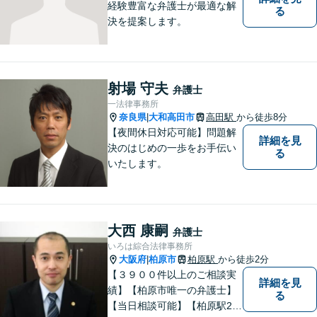
経験豊富な弁護士が最適な解
る
決を提案します。
射場 守夫
弁護士
一法律事務所
奈良県
大和高田市
高田駅
から徒歩8分
|
【夜間休日対応可能】問題解
詳細を見
決のはじめの一歩をお手伝い
る
いたします。
大西 康嗣
弁護士
いろは綜合法律事務所
大阪府
柏原市
柏原駅
から徒歩2分
|
【３９００件以上のご相談実
詳細を見
績】【柏原市唯一の弁護士】
る
【当日相談可能】【柏原駅2