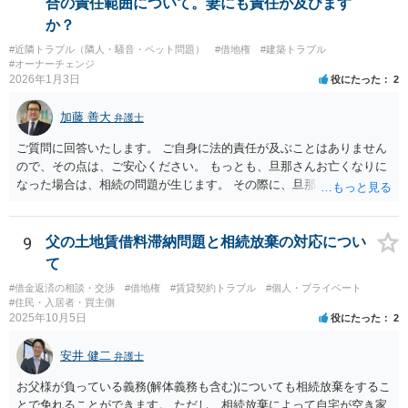
合の責任範囲について。妻にも責任が及びます
か？
#近隣トラブル（隣人・騒音・ペット問題）
#借地権
#建築トラブル
#オーナーチェンジ
2026年1月3日
役にたった
2
加藤 善大
弁護士
ご質問に回答いたします。 ご自身に法的責任が及ぶことはありません
ので、その点は、ご安心ください。 もっとも、旦那さんお亡くなりに
なった場合は、相続の問題が生じます。 その際に、旦那さんが損害賠
償金の満額の支払ができていない場合は、 その支払債務も相続するこ
とにはなります。 また、建物は旦那さんも２分の１を相続したことに
なっていますが、 遺産分割未了のまま旦那さんが亡くなると、ご質問
9
父の土地賃借料滞納問題と相続放棄の対応につい
者様がその２分の１の分を相続することになります。 借家に建ってい
て
る建物の相続問題が２０年以上未解決である理由が不明ではあります
#借金返済の相談・交渉
#借地権
#賃貸契約トラブル
#個人・プライベート
が、 まずはその点をはっきりさせた方がよさそうですね。 ご質問に対
#住民・入居者・買主側
する回答は以上ですが、可能であれば、ご依頼になるかは別にして、
2025年10月5日
役にたった
2
お近くの弁護士に直接相談されて、今後の対応についてアドバイスを
求めることをおすすめいたします。 ご参考にしていただけますと幸い
安井 健二
弁護士
です。
お父様が負っている義務(解体義務も含む)についても相続放棄をするこ
とで免れることができます。 ただし、相続放棄によって自宅が空き家