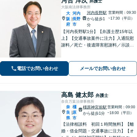
河合 洋次
弁護士
大阪南法律事務所
河内長野駅
営業時間：09:30
大
河内
~17:30（平日）
阪
長野
から徒歩1
|
府
市
分
【河内長野駅1分】【弁護士歴15年以
上】【交通事故案件に注力】入通院慰
謝料／死亡・後遺障害慰謝料／示談な
ど、困りごとはありませんか？皆さま
の負担が少しでも軽減できるよう、初
回無料でご相談をお聞きしています
電話でお問い合わせ
メールでお問い合わせ
高島 健太郎
弁護士
奈良万葉法律事務所
奈
橿
橿原神宮前駅
営業時間：09:00
良
原
|
~18:00（平日）
から徒歩1分
県
市
【法律相談料 初回１時間無料】【離
婚・借金問題・交通事故に注力】【オ