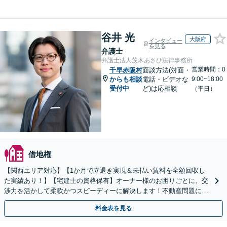
谷井 光
大阪府
インタビュー
を見る
弁護士
弁護士法人茨木あさひ法律事務所
営業時間：0
千早赤阪村
面談方法(対面・
からも相談
電話・ビデオな
9:00~18:00
受付中
ど)は応相談
（平日）
借地権
【関西エリア対応】【1か月で立退き実現＆未払い賃料を全額回収し
た実績あり！】【宅建士の資格保有】オーナー様のお困りごとに、交
渉力を活かして柔軟かつスピーディーに解決します！不動産問題に幅
広く対応しています。
料金表を見る