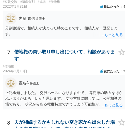
#家賃交渉
#遺産分割
#協議
#借地権
らない）なので、まずはそこをきちんとしたほうがよいと思います。
2022年1月31日
役にたった
4
内藤 政信
弁護士
分割協議で、相続人が決まった時のことです。 相続人が、登記しま
す。
7
借地権の買い取り申し出について、相談がありま
す
#借地権
2024年2月13日
役にたった
3
匿名A
弁護士
上記承知しました。 交渉ベースになりますので、 専門家の助力を得ら
れたほうがよろしいかと思います。 交渉方針に関しては、公開相談の
場であり、 状況からある程度特定できてしまう可能性があり、 相手方
側の方が見る可能性もあるので、個別にご相談なさることをおすすめ
いたします。
8
夫が相続するかもしれない空き家から出火した場