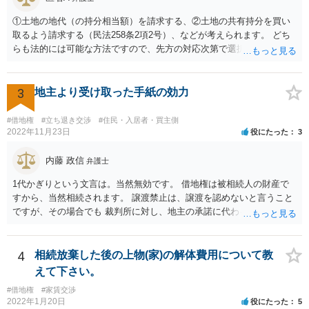
①土地の地代（の持分相当額）を請求する、②土地の共有持分を買い
取るよう請求する（民法258条2項2号）、などが考えられます。 どち
らも法的には可能な方法ですので、先方の対応次第で選択することに
なろうかと存じます。 （先方が①も②も拒絶するとなれば、おそらく
は②を求めて訴訟を提起することになるかと存じます。）
3
地主より受け取った手紙の効力
#借地権
#立ち退き交渉
#住民・入居者・買主側
2022年11月23日
役にたった
3
内藤 政信
弁護士
1代かぎりという文言は。当然無効です。 借地権は被相続人の財産で
すから、当然相続されます。 譲渡禁止は、譲渡を認めないと言うこと
ですが、その場合でも 裁判所に対し、地主の承諾に代わる許可を求め
ることができる ので、譲渡は間違いなくできます。 したがって、相続
されるので消滅することはありません。
4
相続放棄した後の上物(家)の解体費用について教
えて下さい。
#借地権
#家賃交渉
2022年1月20日
役にたった
5