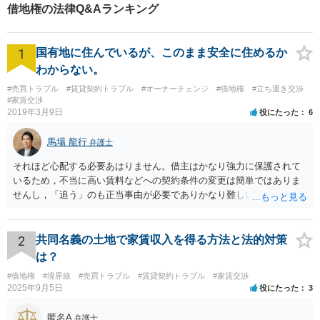
しくお願いします。
借地権の法律Q&Aランキング
1
国有地に住んでいるが、このまま安全に住めるか
わからない。
#売買トラブル
#賃貸契約トラブル
#オーナーチェンジ
#借地権
#立ち退き交渉
#家賃交渉
2019年3月9日
役にたった
6
馬場 龍行
弁護士
それほど心配する必要あはりません。借主はかなり強力に保護されて
いるため，不当に高い賃料などへの契約条件の変更は簡単ではありま
せんし，「追う」のも正当事由が必要でありかなり難しいのです。 周
辺の土地をまとめて購入したいという人がいるのであれば，むしろ良
い条件で立退料等を支払ってもらえるかもしれません。 なので無理し
て所有権を取得する必要はないと思いますが，まずは価格ですよね。
2
共同名義の土地で家賃収入を得る方法と法的対策
ローンが組めないということはないと思いますが，金融機関に相談さ
は？
れてみてはいかがでしょうか。 買うとしたら，という条件をしっかり
#借地権
#境界線
#売買トラブル
#賃貸契約トラブル
#家賃交渉
把握して，その上で，買うか，借り続けるか，というのはどちらにも
2025年9月5日
役にたった
3
メリットデメリットありますので価値判断の問題といえそうです。
匿名A
弁護士