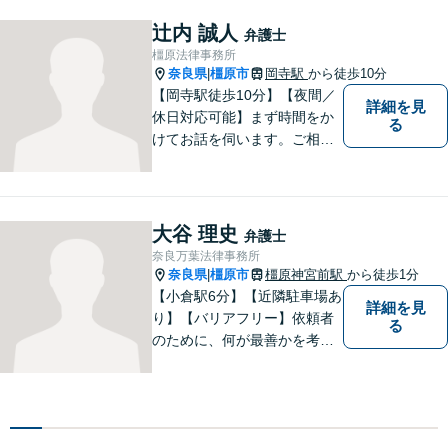
言をすることを心がけており
ます。
辻内 誠人
弁護士
橿原法律事務所
奈良県
橿原市
岡寺駅
から徒歩10分
|
【岡寺駅徒歩10分】【夜間／
詳細を見
休日対応可能】まず時間をか
る
けてお話を伺います。ご相談
者の思いを十分お聞きし、そ
の実現に向けてサポートいた
します。【地域に根ざした弁
護士】地域密着型のアットホ
大谷 理史
弁護士
ームなリーガルサービスをご
奈良万葉法律事務所
提供させていただきます。
奈良県
橿原市
橿原神宮前駅
から徒歩1分
|
【小倉駅6分】【近隣駐車場あ
詳細を見
り】【バリアフリー】依頼者
る
のために、何が最善かを考
え、依頼者に寄り添える弁護
士でありたいと思っていま
す。依頼者の皆様に最善の解
決策を提案し続けます。 よろ