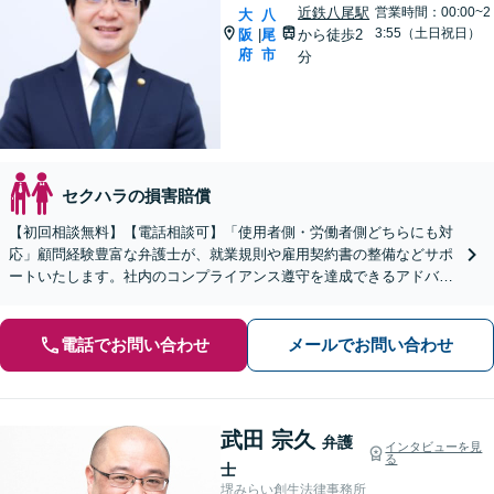
近鉄八尾駅
営業時間：00:00~2
大
八
3:55（土日祝日）
阪
尾
から徒歩2
|
府
市
分
セクハラの損害賠償
【初回相談無料】【電話相談可】「使用者側・労働者側どちらにも対
応」顧問経験豊富な弁護士が、就業規則や雇用契約書の整備などサポ
ートいたします。社内のコンプライアンス遵守を達成できるアドバイ
ス「労働審判や労働委員会の手続き、訴訟など幅広く経験」
電話でお問い合わせ
メールでお問い合わせ
武田 宗久
弁護
インタビューを見
る
士
堺みらい創生法律事務所