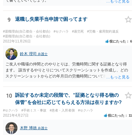
て書くといいでしょう。
9
退職し失業手当申請で困ってます
#退職理由(自己都合・会社都合)
#セクハラ
#過労死
#労働・雇用契約違反
#退職理由(自己都合・会社都合)
2022年11月26日
役にたった
6
鈴木 理司
弁護士
ご友人や職場の仲間とのやりとりは、労働時間に関する証拠となり得
ます。 該当するやりとりについてスクリーンショットを作成し、どの
スクリーンショットからどの年月日の労働時間について推定できるか
報告書にまとめ、ハローワークに提出しましょう。
10
訴訟するか未定の段階で、“証拠となり得る物の
保管”を会社に応じてもらえる方法は在りますか?
#セクハラ
#手術ミス・事故
#患者・入所者側
#セクハラ
2021年4月27日
役にたった
11
木野 博徳
弁護士