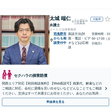
太城 端仁
大阪府
インタビュ
ーを見る
弁護士
エートス法律事務所
羽曳野市
面談方法(対
営業時間：10:
からも相
面・電話・ビデ
00~17:00（土
談受付中
オなど)は応相
日祝日）
談
セクハラの損害賠償
関西エリア対応【初回相談無料】【Web面談可】残業代、解雇などの
ご相談に対応。会社に退職を言い出せないなどどんなことでもご相談
ください。交渉はすべて弁護士にお任せください。あなたのお気持ち
を尊重した迅速な解決を目指します。
料金表を見る