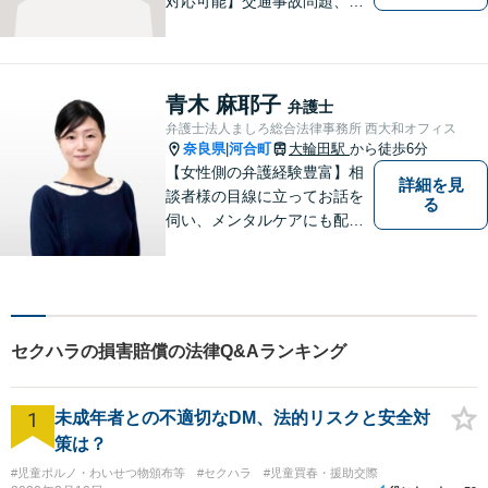
対応可能】交通事故問題、遺
産相続問題、離婚問題などの
民事を中心に、 ご相談者様へ
最適なリーガルサポートをご
提供しています。
青木 麻耶子
弁護士
弁護士法人ましろ総合法律事務所 西大和オフィス
奈良県
河合町
大輪田駅
から徒歩6分
|
【女性側の弁護経験豊富】相
詳細を見
談者様の目線に立ってお話を
る
伺い、メンタルケアにも配慮
しながら、懇切丁寧に対応し
ます。【離婚/債務整理】あら
ゆる法的手段を駆使した解決
策をご提案【LINE利用可】
【平日夜間、土日祝日、応相
セクハラの損害賠償の法律Q&Aランキング
談】
1
未成年者との不適切なDM、法的リスクと安全対
策は？
#児童ポルノ・わいせつ物頒布等
#セクハラ
#児童買春・援助交際