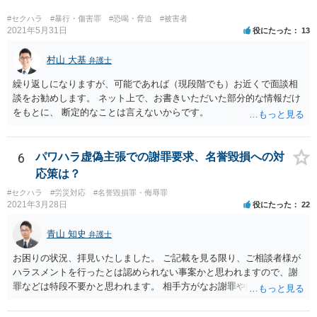
だ方がいいかと思います。
#セクハラ
#暴行・傷害罪
#恐喝・脅迫
#被害者
2021年5月31日
役にたった
13
村山 大基
弁護士
繰り返しになりますが、可能であれば（現段階でも）お近くで面談相
談をお勧めします。 ネット上で、お書きいただいた部分的な情報だけ
をもとに、 断定的なことは言えないからです。
6
パワハラ虚偽主張での謝罪要求、名誉毀損への対
応策は？
#セクハラ
#労災対応
#名誉毀損罪・侮辱罪
2021年3月28日
役にたった
22
青山 知史
弁護士
お困りの状況、拝見いたしました。 ご記載を見る限り、ご相談者様が
ハラスメントを行ったとは認められない事案かと思われますので、謝
罪などは特段不要かと思われます。 相手方がなお謝罪や賠償を要求す
る場合、こうした観点で内容証明郵便などの通知を発したり、また、
訴訟などによって債務不存在確認などを求めることも可能です。 相手