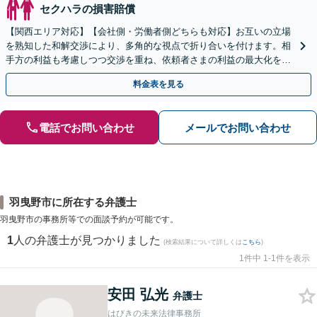
セクハラの損害賠償
【関西エリア対応】【会社側・労働者側どちらも対応】お互いの立場
を熟知した和解交渉により、多角的な視点で折り合いを付けます。相
手方の利益も考慮しつつ交渉を重ね、依頼者さまの利益の最大化を目
指す「不当解雇／労災の損害賠償請求／未払い残業代請求」
料金表を見る
電話でお問い合わせ
メールでお問い合わせ
羽曳野市に所在する弁護士
羽曳野市の事務所等での面談予約が可能です。
1
人の弁護士が見つかりました
(検索結果について詳しくは
こちら
)
1件中 1-1件を表示
安田 弘光
弁護士
はびきの未来法律事務所