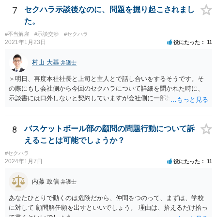
方の行為は、ご相談者様の名誉や名誉感情を損なう事項を第三者に通
7
セクハラ示談後なのに、問題を掘り起こされまし
知したものであり、社内でも共有されている実態を考えれば、金額の
た。
多寡は別として、名誉毀損に基づく損害賠償請求などが成立する可能
#不当解雇
#示談交渉
#セクハラ
性もあるかと思われます。 本件に対する対応ですが、そもそも根拠を
2021年1月23日
役にたった
11
欠く主張であり、会社としても相手方の請求を取り合うつもり事態が
ない可能性もあるかと思われます。 こうした場合であれば、結局は相
村山 大基
弁護士
手方として、言い分がなにも通らないまま、断念ををすることにな
り、ご相談者様も直接に問題のある人物と接触を持たずに済むかと思
＞明日、再度本社社長と上司と主人とで話し合いをするそうです。そ
いますので、必ずしも、ご相談者様がコストをかけて、相手方を責め
の際にもし会社側から今回のセクハラについて詳細を聞かれた時に、
るまでをしなくともよいかとも考えられます。 もっとも、ご相談者様
示談書には口外しないと契約していますが会社側に一部始終を話して
として本件行動が納得できない場合には、コスト面も生じることから
しまって良いのでしょうか？もし会社側の質問に答えてはいけない場
十分にご検討をいただく必要はあるかと思いますが、相手方に対して
合、どのように対応したら良いですか？ 一番無難なのは、①事前に弁
正式な警告の書面を送ったり、名誉毀損に当たりうる行為について、
護士に相談してからにしたい、と伝え、②話し合いを延期してもらっ
8
バスケットボール部の顧問の問題行動について訴
賠償を求めていく余地はあるかと思われます。
てご主人が近くで法律相談に行くことです。 ネット上ですと、示談書
えることは可能でしょうか？
も確認できませんし、「言葉による下ネタ」がどのようなものか、示
#セクハラ
談に至る具体的な経緯、示談後相手が会社に話した内容など、詳しい
2024年1月7日
役にたった
11
事情がわかりません。これらの事情がわからずに、相談者さんからの
又聞きの情報だけをもとに回答するのは妥当ではないと考えるからで
内藤 政信
弁護士
す。
あなたひとりで動くのは危険だから、仲間をつのって、まずは、学校
に対して 顧問解任願を出すといいでしょう。 理由は、拾えるだけ拾っ