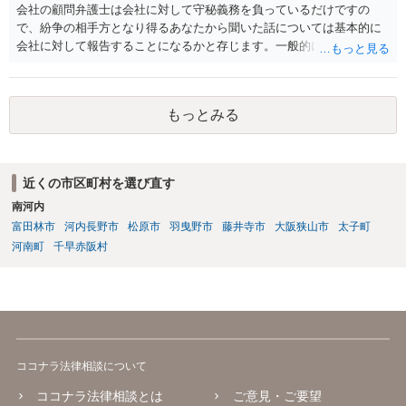
会社の顧問弁護士は会社に対して守秘義務を負っているだけですの
で、紛争の相手方となり得るあなたから聞いた話については基本的に
会社に対して報告することになるかと存じます。一般的に弁護士かぎ
りの話にしてほしいという相手方の要望を受け容れることは状況によ
ってはあるかもしれませんが、相手方に誤解を与える可能性があり、
利益相反の問題が生じうるのでそういった要請は拒絶する場合が大半
もっとみる
でしょうし、とりわけ今回の状況において弁護士かぎりの話にしてほ
しいという要望を受け容れる弁護士はほとんどいないと思います。 会
社内の部署に相談した場合についても通常は会社内で情報共有が図ら
れるでしょうから、結局のところ、関係資料等をまとめて一度弁護士
近くの市区町村を選び直す
に相談した上で、事案の見通し等を示してもらい、訴訟するかどうか
南河内
を早急に決断された方が良いかと存じます。訴訟提起を選択される場
合は、通常、会社が隠蔽のため過去の記録を廃棄すること等を防ぐた
富田林市
河内長野市
松原市
羽曳野市
藤井寺市
大阪狭山市
太子町
め、弁護士と相談の上、訴え提起前の証拠保全の要否等を検討するこ
河南町
千早赤阪村
とになります。 いずれにせよ、あなたの動きを悟られた場合、少なく
とも一般論としては会社が隠蔽工作を行う可能性があるため、慎重な
対応が必要になってくるかと存じます。
ココナラ法律相談について
ココナラ法律相談とは
ご意見・ご要望