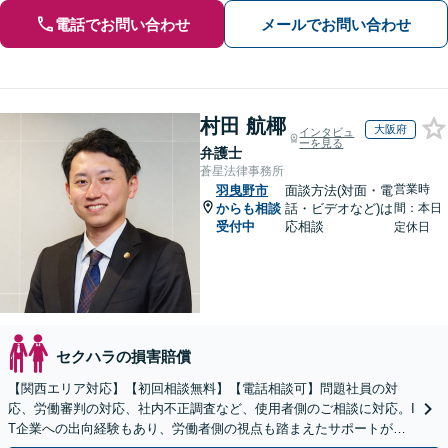
電話でお問い合わせ
メールでお問い合わせ
村田 航椰
大阪府
インタビュ
ーを見る
弁護士
蒼星法律事務所
営業時
羽曳野市
面談方法(対面・電
からも相談
話・ビデオなど)は
間：本日
受付中
応相談
定休日
セクハラの損害賠償
【関西エリア対応】【初回相談無料】【電話相談可】問題社員の対
応、労働審判の対応、社内不正調査など、使用者側のご相談に対応。I
T企業への出向経験もあり、労働者側の視点も踏まえたサポートが可