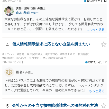
2024年1月4日
役にたった
13
労働・雇用に強い弁護士
山本 恭輔
弁護士
大変なお怪我をされ、その上過酷な労働環境に置かれ、お困りのこと
と存じます。まずはお見舞い申し上げます。 少しでも問題解決のお役
に立てればと思い、ご質問にお答えさせていただきます。 ご相談者の
具体的な会社内での立場や入手可能な証拠資料にもよりますが、お怪
我に関しては労災保険からの給付や会社からの損害賠償が、過重労働
に関しては未払残業代の支払が受けられる可能性がある事案とお見受
4
個人情報開示請求に応じない企業を訴えたい
けします。 請求が認められる可能性や採るべき手続を検討するには、
様々な事情のヒアリングや証拠資料の検討が必要になるため、今後の
#セクハラ
#労働・雇用契約違反
#労災対応
#業務上過失・損害賠償
方針の検討も含め、一度面談にて法律相談をされることをおすすめし
#退職理由(自己都合・会社都合)
#安全配慮義務違反
2022年7月29日
役にたった
7
ます。
匿名A
弁護士
＞例えばパワハラによる退職での慰謝料の相場が50～100万円だとする
と、ほぼ着手金と成功報酬で消えてしまいますね。 ＞元々メンタルク
リニックに通院していて、今回の一連の出来事でさらに悪化した事実
を医師の診断書で証拠として提出しても慰謝料は変わらないですか？
万が一、慰謝料請求が認められるにしても金額としては微々たるもの
かと思いますが、依頼する弁護士に詳細を説明したうえで指示を仰い
5
会社からの不当な損害賠償請求への法的対処方法