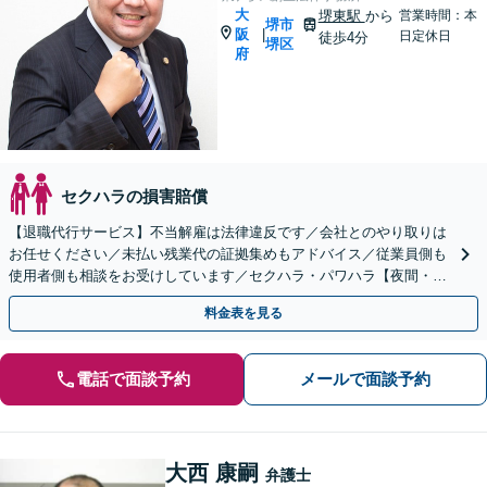
大
堺東駅
から
営業時間：本
堺市
阪
|
日定休日
徒歩4分
堺区
府
セクハラの損害賠償
【退職代行サービス】不当解雇は法律違反です／会社とのやり取りは
お任せください／未払い残業代の証拠集めもアドバイス／従業員側も
使用者側も相談をお受けしています／セクハラ・パワハラ【夜間・休
日面談可】【完全個室】【堺東駅4分】
料金表を見る
電話で面談予約
メールで面談予約
大西 康嗣
弁護士