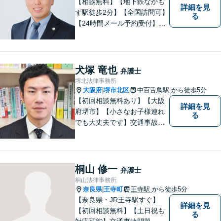
【相談無料】【地下鉄なかも
詳細を見
ず駅徒歩2分】【全国訪問可】
る
【24時間メール予約受付】
【当日相談可】お客様の目線
に立って、冷静かつ正確な助
言をすることを心がけており
ます。
犬塚 竜也
弁護士
堺北法律事務所
大阪府
堺市北区
中百舌鳥駅
から徒歩5分
|
【初回相談無料あり】【大阪
詳細を見
府堺市】【小さなお子様連れ
る
でも大丈夫です】交通事故、
離婚、相続、借金問題の初回
相談料は無料です。親身にな
ってご相談に乗ります。
桐山 修一
弁護士
桐山法律事務所
奈良県
王寺町
王寺駅
から徒歩5分
|
【奈良県・JR王寺駅すぐ】
詳細を見
【初回相談無料】【土日祝も
る