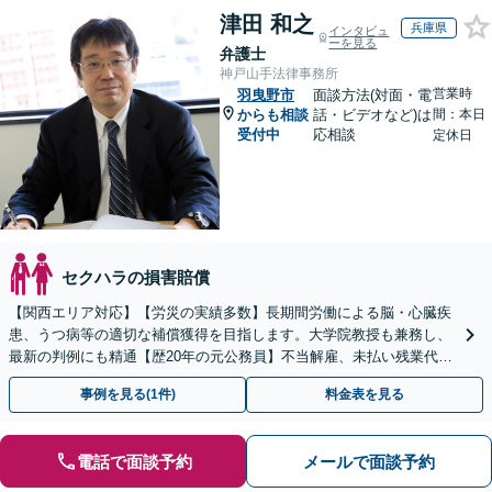
津田 和之
兵庫県
インタビュ
ーを見る
弁護士
神戸山手法律事務所
営業時
羽曳野市
面談方法(対面・電
からも相談
話・ビデオなど)は
間：本日
受付中
応相談
定休日
セクハラの損害賠償
【関西エリア対応】【労災の実績多数】長期間労働による脳・心臓疾
患、うつ病等の適切な補償獲得を目指します。大学院教授も兼務し、
最新の判例にも精通【歴20年の元公務員】不当解雇、未払い残業代
等、労働者の立場から親身にサポート【初回相談無料】
事例を見る(1件)
料金表を見る
電話で面談予約
メールで面談予約