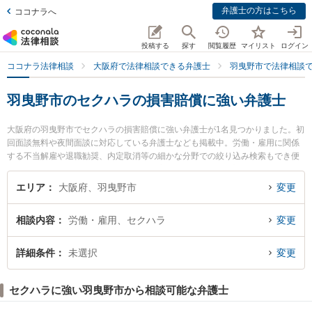
弁護士の方はこちら
ココナラへ
投稿する
探す
閲覧履歴
マイリスト
ログイン
ココナラ法律相談
大阪府で法律相談できる弁護士
羽曳野市で法律相談
羽曳野市のセクハラの損害賠償に強い弁護士
大阪府の羽曳野市でセクハラの損害賠償に強い弁護士が1名見つかりました。初
回面談無料や夜間面談に対応している弁護士なども掲載中。労働・雇用に関係
する不当解雇や退職勧奨、内定取消等の細かな分野での絞り込み検索もでき便
利です。特にはびきの未来法律事務所の安田 弘光弁護士のプロフィール情報や
弁護士費用、強みなどが注目されています。『羽曳野市で土日や夜間に発生し
エリア
大阪府、羽曳野市
変更
たセクハラの損害賠償のトラブルを今すぐに弁護士に相談したい』『セクハラ
の損害賠償のトラブル解決の実績豊富な近くの弁護士を検索したい』『初回相
相談内容
労働・雇用、セクハラ
変更
談無料でセクハラの損害賠償を法律相談できる羽曳野市内の弁護士に相談予約
したい』などでお困りの相談者さんにおすすめです。
詳細条件
未選択
変更
セクハラに強い羽曳野市から相談可能な弁護士