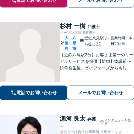
電話でお問い合わせ
メールでお問い合わせ
杉村 一樹
弁護士
パーソンズ法律事務所
大
八
近鉄八尾駅
か
営業時間：本
阪
尾
|
日定休日
ら徒歩2分
府
市
【近鉄八尾駅2分】お客さま第一のリー
ガルサービスを提供【離婚】協議前〜
紛争発生後、どのフェーズからも対
応。より良い解決への突破口を見出し
ます【交通事故】豊富な対応実績。損
害保険会社側の事情に精通し、適切な
電話でお問い合わせ
メールでお問い合わせ
賠償金の獲得を目指します【夜間・休
日相談OK】
瀬河 良太
弁護
インタビューを見
る
士
はなぞの綜合法律事務所 八尾オフィス