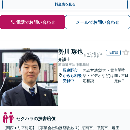
能です。お気軽にご相談ください。【夜間・土日相談可】
料金表を見る
電話でお問い合わせ
メールでお問い合わせ
勢川 琢也
滋賀県
インタビュ
ーを見る
弁護士
湖南竜王法律事務所
営業時
羽曳野市
面談方法(対面・電
からも相談
話・ビデオなど)は
間：本日
受付中
応相談
定休日
セクハラの損害賠償
【関西エリア対応】【事業会社勤務経験あり】湖南市、甲賀市、竜王