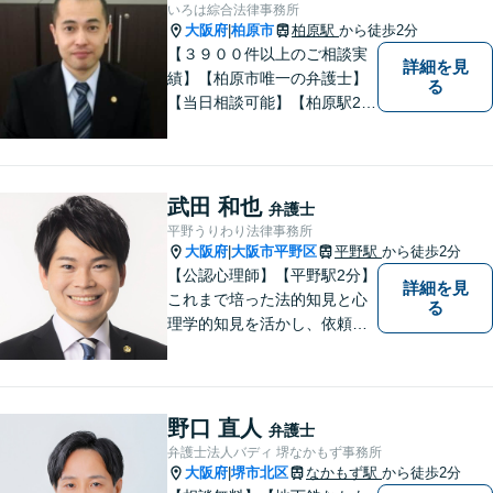
いろは綜合法律事務所
大阪府
柏原市
柏原駅
から徒歩2分
|
【３９００件以上のご相談実
詳細を見
績】【柏原市唯一の弁護士】
る
【当日相談可能】【柏原駅2
分・堅下駅6分】
武田 和也
弁護士
平野うりわり法律事務所
大阪府
大阪市平野区
平野駅
から徒歩2分
|
【公認心理師】【平野駅2分】
詳細を見
これまで培った法的知見と心
る
理学的知見を活かし、依頼者
様の不安や悩みに寄り添いな
がら、問題解決に向けて尽力
いたします。 どんなお悩みで
も、まずはご相談ください。
野口 直人
弁護士
弁護士法人バディ 堺なかもず事務所
大阪府
堺市北区
なかもず駅
から徒歩2分
|