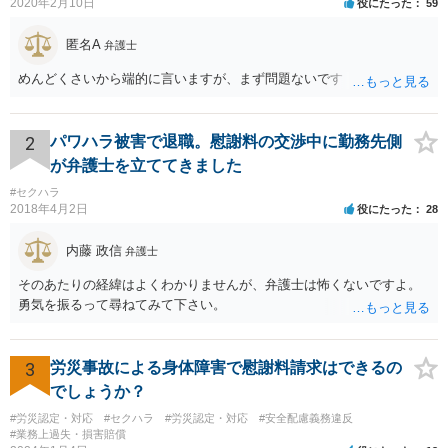
2020年2月10日
役にたった
59
匿名A
弁護士
めんどくさいから端的に言いますが、まず問題ないです
2
パワハラ被害で退職。慰謝料の交渉中に勤務先側
が弁護士を立ててきました
#セクハラ
2018年4月2日
役にたった
28
内藤 政信
弁護士
そのあたりの経緯はよくわかりませんが、弁護士は怖くないですよ。
勇気を振るって尋ねてみて下さい。
3
労災事故による身体障害で慰謝料請求はできるの
でしょうか？
#労災認定・対応
#セクハラ
#労災認定・対応
#安全配慮義務違反
#業務上過失・損害賠償