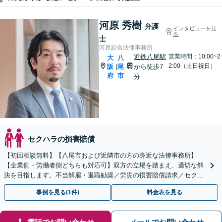
河原 秀樹
弁護
インタビューを見
る
士
河原綜合法律事務所
近鉄八尾駅
営業時間：10:00~2
大
八
2:00（土日祝日）
阪
尾
から徒歩7
|
府
市
分
セクハラの損害賠償
【初回相談無料】【八尾市および近隣市の方の身近な法律事務所】
【企業側・労働者側どちらも対応可】双方の立場を踏まえ、適切な解
決を目指します。不当解雇・退職勧奨／労災の損害賠償請求／セクハ
ラ・パワハラ／未払い残業代請求【休日・夜間相談可】
事例を見る(1件)
料金表を見る