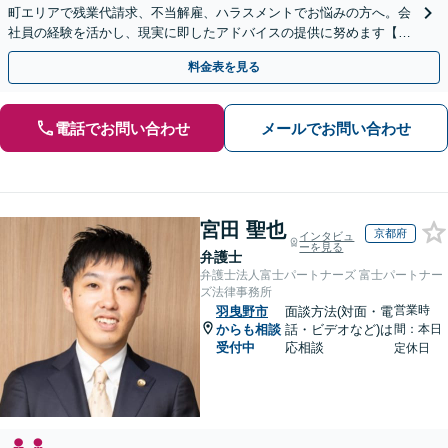
町エリアで残業代請求、不当解雇、ハラスメントでお悩みの方へ。会
社員の経験を活かし、現実に即したアドバイスの提供に努めます【労
使双方に対応】【Web面談OK】
料金表を見る
電話でお問い合わせ
メールでお問い合わせ
宮田 聖也
京都府
インタビュ
ーを見る
弁護士
弁護士法人富士パートナーズ 富士パートナー
ズ法律事務所
営業時
羽曳野市
面談方法(対面・電
からも相談
話・ビデオなど)は
間：本日
受付中
応相談
定休日