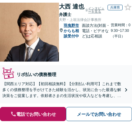
大西 達也
兵庫県
インタビュ
ーを見る
弁護士
天野・上垣法律会計事務所
営業時間：0
羽曳野市
面談方法(対面・
からも相
電話・ビデオな
9:30~17:30
談受付中
ど)は応相談
（平日）
リボ払いの債務整理
【関西エリア対応】【初回相談無料】【分割払い利用可】これまで数
多くの債務整理を手がけてきた経験を活かし、状況に合った最適な解
決策をご提案します。依頼者さまの生活状況や収入などを考慮し、長
期的な視点をもって丁寧にご説明【休日・夜間相談可】
電話でお問い合わせ
メールでお問い合わせ