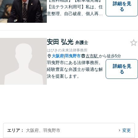
【無料相談】【駐車場完備】
詳細を見
【法テラス利用可】私は、任
る
意整理、自己破産、個人再
生、過払い金問題を中心とし
て、クライアントの負担を軽
減するため全力でサポートし
ています。 どんなに小さな悩
安田 弘光
弁護士
みでも、まずはお気軽にご相
はびきの未来法律事務所
談ください。
大阪府
羽曳野市
古市駅
から徒歩5分
|
羽曳野市にある法律事務所。
詳細を見
経験豊富な弁護士が最適な解
る
決を提案します。
エリア
大阪府、羽曳野市
変更