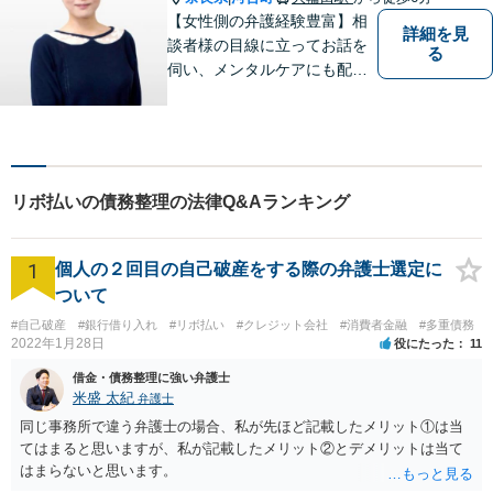
【女性側の弁護経験豊富】相
詳細を見
談者様の目線に立ってお話を
る
伺い、メンタルケアにも配慮
しながら、懇切丁寧に対応し
ます。【離婚/債務整理】あら
ゆる法的手段を駆使した解決
策をご提案【LINE利用可】
【平日夜間、土日祝日、応相
リボ払いの債務整理の法律Q&Aランキング
談】
1
個人の２回目の自己破産をする際の弁護士選定に
ついて
#自己破産
#銀行借り入れ
#リボ払い
#クレジット会社
#消費者金融
#多重債務
2022年1月28日
役にたった
11
借金・債務整理に強い弁護士
米盛 太紀
弁護士
同じ事務所で違う弁護士の場合、私が先ほど記載したメリット①は当
てはまると思いますが、私が記載したメリット②とデメリットは当て
はまらないと思います。