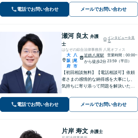
害保険会社側の事情に精通し、適切な
電話でお問い合わせ
メールでお問い合わせ
賠償金の獲得を目指します【夜間・休
日相談OK】
瀬河 良太
弁護
インタビューを見
る
士
はなぞの綜合法律事務所 八尾オフィス
大
八
近鉄八尾駅
営業時間：00:00~
阪
尾
|
23:59（平日）
から徒歩2分
府
市
【初回相談無料】【電話相談可】依頼
者さまの感情的な納得感を大事にし、
気持ちに寄り添って問題を解決いたし
ます「プライバシーには最大限配慮
し、秘密厳守を徹底」子の監護が関わ
電話でお問い合わせ
メールでお問い合わせ
る複雑なケースも対応【完全個室対
応】【子連れ相談可】【休日・夜間相
談可】
片岸 寿文
弁護士
片岸法律事務所