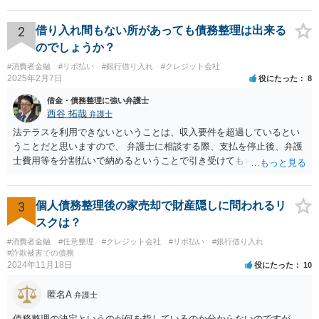
2
借り入れ間もない所があっても債務整理は出来る
のでしょうか？
#消費者金融
#リボ払い
#銀行借り入れ
#クレジット会社
2025年2月7日
役にたった
8
借金・債務整理に強い弁護士
西谷 拓哉
弁護士
法テラスを利用できないということは、収入要件を超過しているとい
うことだと思いますので、 弁護士に相談する際、支払を停止後、弁護
士費用等を分割払いで納めるということで引き受けてもらえないか確
認するとよいでしょう。 「借り入れ出来る限界」までの生活というの
は、負債が拡大するだけになるのでお勧めできませんが あとは、相談
者様のご判断になると思いますので、私からのアドバイスは一旦これ
3
個人債務整理後の家売却で財産隠しに問われるリ
で終わりとさせていただきます。
スクは？
#消費者金融
#任意整理
#クレジット会社
#リボ払い
#銀行借り入れ
#詐欺被害での債務
2024年11月18日
役にたった
10
匿名A
弁護士
債務整理の決定というのが何を指しているのか分からないのですが、