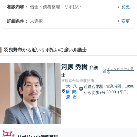
相談内容
借金・債務整理、リボ払い
変更
詳細条件
未選択
変更
羽曳野市から近いリボ払いに強い弁護士
河原 秀樹
弁護
インタビューを見
る
士
河原綜合法律事務所
大
八
近鉄八尾駅
営業時間：10:00~
阪
尾
|
20:00（平日）
から徒歩7分
府
市