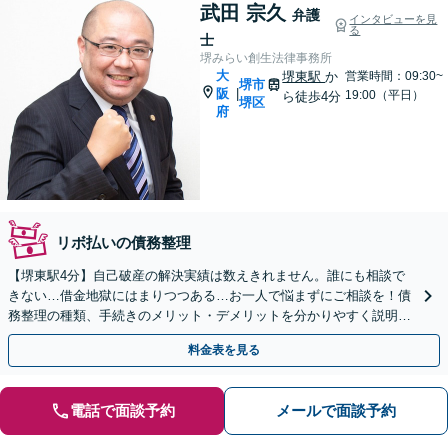
武田 宗久
弁護
インタビューを見
る
士
堺みらい創生法律事務所
大
堺東駅
か
営業時間：09:30~
堺市
阪
|
19:00（平日）
ら徒歩4分
堺区
府
リボ払いの債務整理
【堺東駅4分】自己破産の解決実績は数えきれません。誰にも相談で
きない…借金地獄にはまりつつある…お一人で悩まずにご相談を！債
務整理の種類、手続きのメリット・デメリットを分かりやすく説明し
ます【夜間・休日面談可】【完全個室】
料金表を見る
電話で面談予約
メールで面談予約