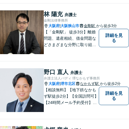
林 陽充
弁護士
金剛法律事務所
大阪府
大阪狭山市
金剛駅
から徒歩3分
|
【「金剛駅」 徒歩3分】離婚
詳細を見
問題、遺産相続、借金問題な
る
どさまざまな分野に取り組ん
でいます。ご相談者さまの問
題解決のお手伝いを心掛けて
いますので、どうぞお気軽に
ご相談ください。
野口 直人
弁護士
弁護士法人バディ 堺なかもず事務所
大阪府
堺市北区
なかもず駅
から徒歩2分
|
【相談無料】【地下鉄なかも
詳細を見
ず駅徒歩2分】【全国訪問可】
る
【24時間メール予約受付】
【当日相談可】お客様の目線
に立って、冷静かつ正確な助
言をすることを心がけており
ます。