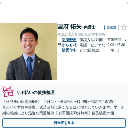
国府 拓矢
弁護士
京都府
弁護士法人賢誠総合法律事務所
営業時間：0
羽曳野市
面談方法(対面・
からも相
電話・ビデオな
9:00~17:30
談受付中
ど)は応相談
（平日）
リボ払いの債務整理
【伏見桃山駅徒歩6分】【後払い・分割払い可】初回面談でご希望に
合わせた方針を提案。返済金額は遅くなるほど増大していきます。早
期の相談により迅速な問題解決【初回面談30分無料】自己破産の相談
や、自宅や愛車を残したい方もお任せください。
料金表を見る