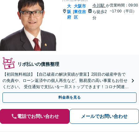
今川駅
か
営業時間：09:00
大
大阪市
~17:00（平日）
阪
東住吉
ら徒歩2
|
府
区
分
リボ払いの債務整理
【初回無料相談】【自己破産の解決実績が豊富】2回目の破産申告で
の免責や、ローン返済中の個人再生など、難易度の高い事案もお任せ
ください。 受任通知で支払いを一旦ストップできます！コロナ関連の
法人破産などもご相談ください【今川駅2分】
料金表を見る
電話でお問い合わせ
メールでお問い合わせ