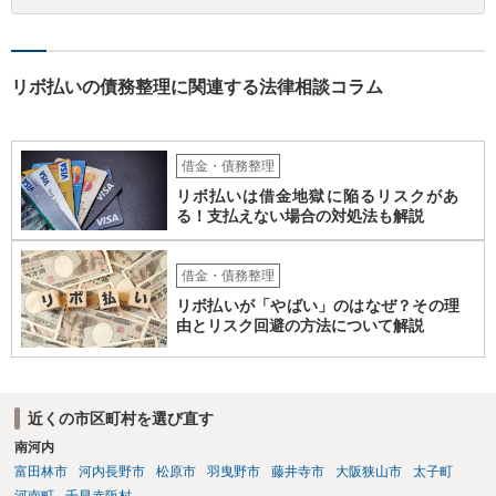
ます。 このような資産があってもなくても、ココナラで最寄りの債務
整理を取り扱う弁護士に具体的に提示して弁護士に相談すべき事案だ
と思われます。
リボ払いの債務整理に関連する法律相談コラム
借金・債務整理
リボ払いは借金地獄に陥るリスクがあ
る！支払えない場合の対処法も解説
借金・債務整理
リボ払いが「やばい」のはなぜ？その理
由とリスク回避の方法について解説
近くの市区町村を選び直す
南河内
富田林市
河内長野市
松原市
羽曳野市
藤井寺市
大阪狭山市
太子町