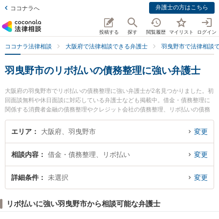
弁護士の方はこちら
ココナラへ
投稿する
探す
閲覧履歴
マイリスト
ログイン
ココナラ法律相談
大阪府で法律相談できる弁護士
羽曳野市で法律相談
羽曳野市のリボ払いの債務整理に強い弁護士
大阪府の羽曳野市でリボ払いの債務整理に強い弁護士が2名見つかりました。初
回面談無料や休日面談に対応している弁護士なども掲載中。借金・債務整理に
関係する消費者金融の債務整理やクレジット会社の債務整理、リボ払いの債務
整理等の細かな分野での絞り込み検索もでき便利です。特に小阪法律事務所の
小阪 信弁護士やはびきの未来法律事務所の安田 弘光弁護士のプロフィール情報
エリア
大阪府、羽曳野市
変更
や弁護士費用、強みなどが注目されています。『羽曳野市で土日や夜間に発生
したリボ払いの債務整理のトラブルを今すぐに弁護士に相談したい』『リボ払
相談内容
借金・債務整理、リボ払い
変更
いの債務整理のトラブル解決の実績豊富な近くの弁護士を検索したい』『初回
相談無料でリボ払いの債務整理を法律相談できる羽曳野市内の弁護士に相談予
約したい』などでお困りの相談者さんにおすすめです。
詳細条件
未選択
変更
リボ払いに強い羽曳野市から相談可能な弁護士