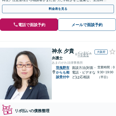
に向けて全力でサポートします【完全個室】
料金表を見る
電話で面談予約
メールで面談予約
神永 夕貴
大阪府
インタビュ
ーを見る
弁護士
あまのがわ法律事務所
営業時間：0
羽曳野市
面談方法(対面・
からも相
電話・ビデオな
9:30~19:00
談受付中
ど)は応相談
（平日）
リボ払いの債務整理