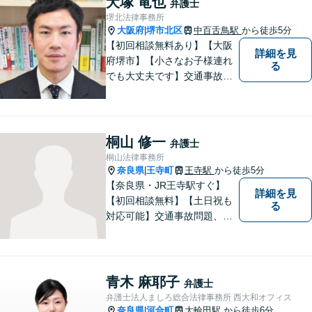
犬塚 竜也
弁護士
堺北法律事務所
大阪府
堺市北区
中百舌鳥駅
から徒歩5分
|
【初回相談無料あり】【大阪
詳細を見
府堺市】【小さなお子様連れ
る
でも大丈夫です】交通事故、
離婚、相続、借金問題の初回
相談料は無料です。親身にな
ってご相談に乗ります。
桐山 修一
弁護士
桐山法律事務所
奈良県
王寺町
王寺駅
から徒歩5分
|
【奈良県・JR王寺駅すぐ】
詳細を見
【初回相談無料】【土日祝も
る
対応可能】交通事故問題、遺
産相続問題、離婚問題などの
民事を中心に、 ご相談者様へ
最適なリーガルサポートをご
提供しています。
青木 麻耶子
弁護士
弁護士法人ましろ総合法律事務所 西大和オフィス
奈良県
河合町
大輪田駅
から徒歩6分
|