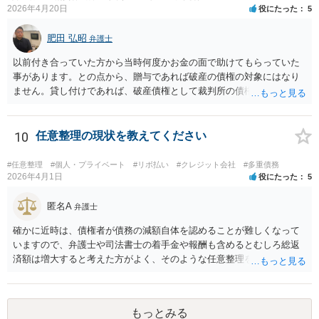
2026年4月20日
役にたった
5
肥田 弘昭
弁護士
以前付き合っていた方から当時何度かお金の面で助けてもらっていた
事があります。との点から、贈与であれば破産の債権の対象にはなり
ません。貸し付けであれば、破産債権として裁判所の債権者一覧表に
あげる必要がある。10年前であれば、2回目と言っても認められるかと
思います。生活保護を受給後法テラスを利用する流れになるかと思い
ます。ご参考にしてください。
10
任意整理の現状を教えてください
#任意整理
#個人・プライベート
#リボ払い
#クレジット会社
#多重債務
2026年4月1日
役にたった
5
匿名A
弁護士
確かに近時は、債権者が債務の減額自体を認めることが難しくなって
いますので、弁護士や司法書士の着手金や報酬も含めるとむしろ総返
済額は増大すると考えた方がよく、そのような任意整理をしてかえっ
て月々の支払いがしんどくなり、最終的に自己破産になる例が増えて
います。 特に「オーバーローンでない不動産」や「売ると高く売却さ
れる自動車」、「２０万円を超える保険解約返戻金がある保険」など
もっとみる
の資産がなければ、個人再生か自己破産を検討する方が良いと思われ