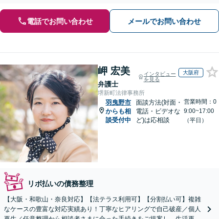
電話でお問い合わせ
メールでお問い合わせ
岬 宏美
大阪府
インタビュー
を見る
弁護士
堺新町法律事務所
営業時間：0
羽曳野市
面談方法(対面・
からも相
電話・ビデオな
9:00~17:00
談受付中
ど)は応相談
（平日）
リボ払いの債務整理
【大阪・和歌山・奈良対応】【法テラス利用可】【分割払い可】複雑
なケースの豊富な対応実績あり！丁寧なヒアリングで自己破産／個人
再生／任意整理から相談者さまに合った手続きをご提案し、生活再建