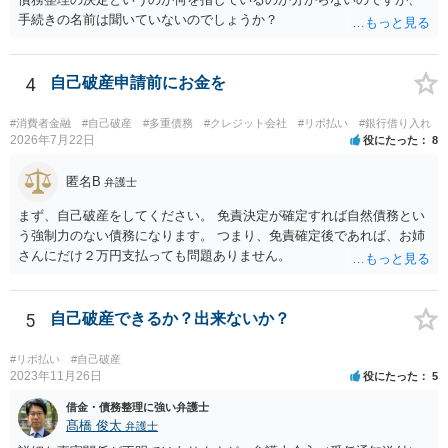
手続きの名前は聞いていないのでしょうか？
4
自己破産申請前にお金を
#消費者金融
#自己破産
#多重債務
#クレジット会社
#リボ払い
#銀行借り入れ
2026年7月22日
役にたった
8
匿名B
弁護士
まず、自己破産をしてください。 免責決定が確定すれば自然債務とい
う強制力のない債務になります。 つまり、免責確定後であれば、お姉
さんにだけ２万円支払っても問題ありません。
5
自己破産できるか？出来ないか？
#リボ払い
#自己破産
2023年11月26日
役にたった
5
借金・債務整理に強い弁護士
髙橋 俊太
弁護士