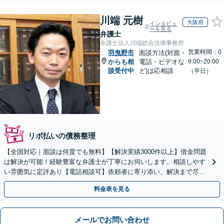
川端 元樹
大阪府
インタビュ
ーを見る
弁護士
弁護士法人川端総合法律事務所
営業時間：0
羽曳野市
面談方法(対面・
からも相
電話・ビデオな
9:00~20:00
談受付中
ど)は応相談
（平日）
リボ払いの債務整理
【全国対応｜面談は何度でも無料】【解決実績3000件以上】借金問題
は解決が可能！経験豊富な弁護士が丁寧にお伺いします。相談しやす
い雰囲気に定評あり【電話相談可】依頼者に寄り添い、解決まで尽
力。まずは勇気を出してご相談下さい！土日夜間対応可
料金表を見る
メールでお問い合わせ