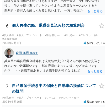
詳細な事実関係が不明ではありますが、弁護士介入（受任通知送付）
後に、借入を繰り返していたというような悪質なケースだとすると、
裁判所・管財人も厳しくみると思います。 一方、軽度の不注意による
手違いや行き違いというくらいであれば、弁護士を通じて裁判所・管
財人に対して反省の姿勢を示せば、不許可という結果にはならないと
思われます。
6
個人再生の際、退職金見込み額の精算割合
#個人再生
#個人・プライベート
#銀行借り入れ
#リボ払い
#クレジット会社
#消費者金融
2025年2月1日
役にたった
4
森田 英樹
弁護士
兵庫県の場合退職金精算額は現段階の支払い見込みの何%程が見込ま
れるのかご教示願います。都道府県によっての違いなどはあります
か？ ・・・退職直前あるいは退職手続き後でなければ １２・５％が
清算価値として計上するのが原則で 概ね どの裁判所でも同様の基
準でしょう。 また着手して頂いてから最短どのくらいで認可されるの
でしょうか？ ・・・受任通知を送付して 債権者からの債権調査票が
7
自己破産手続き中の保険と自動車の換価について
回答されるまで ２か月程度 その間に準備が進めば 直ちに申し立
の疑問
てが可能で しっかりした申立てを行えば ほぼ補正がなく ２～３
#自己破産
#個人・プライベート
#リボ払い
#クレジット会社
週間で開始決定がでて それから ２か月程度で認可となる流れで
2024年8月16日
役にたった
6
す。