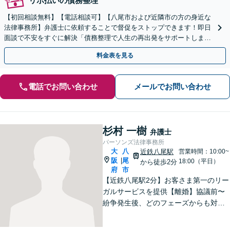
リボ払いの債務整理
【初回相談無料】【電話相談可】【八尾市および近隣市の方の身近な
法律事務所】弁護士に依頼することで督促をストップできます！即日
面談で不安をすぐに解決「債務整理で人生の再出発をサポートしま
す」【弁護士費用の分割払い対応】【休日・夜間相談可】
料金表を見る
電話でお問い合わせ
メールでお問い合わせ
杉村 一樹
弁護士
パーソンズ法律事務所
大
八
近鉄八尾駅
営業時間：10:00~
阪
尾
|
18:00（平日）
から徒歩2分
府
市
【近鉄八尾駅2分】お客さま第一のリー
ガルサービスを提供【離婚】協議前〜
紛争発生後、どのフェーズからも対
応。より良い解決への突破口を見出し
ます【交通事故】豊富な対応実績。損