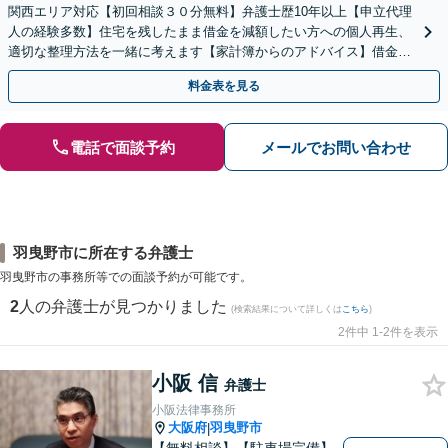
関西エリア対応【初回相談３０分無料】弁護士歴10年以上【申立代理
人の経験多数】住宅を残したまま借金を減額したい方への個人再生、
適切な整理方法を一緒に考えます【家計簿からのアドバイス】借金を
繰り返さない生活再建を目指しましょう。
料金表を見る
電話で面談予約
メールでお問い合わせ
羽曳野市に所在する弁護士
羽曳野市の事務所等での面談予約が可能です。
2
人の弁護士が見つかりました
(検索結果について詳しくは
こちら
)
2件中 1-2件を表示
小阪 信
弁護士
小阪法律事務所
大阪府
羽曳野市
|