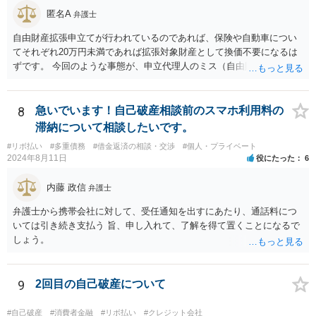
匿名A
弁護士
自由財産拡張申立てが行われているのであれば、保険や自動車につい
てそれぞれ20万円未満であれば拡張対象財産として換価不要になるは
ずです。 今回のような事態が、申立代理人のミス（自由財産拡張申立
をしていない）なのか、あるいは管財人の無能（自由財産拡張制度の
知識がない）なのか、お書きの事情からはわかりませんので、依頼し
た弁護士を交えて裁判所の意見も聞いて対応した方がよいと思いま
8
急いでいます！自己破産相談前のスマホ利用料の
す。
滞納について相談したいです。
#リボ払い
#多重債務
#借金返済の相談・交渉
#個人・プライベート
2024年8月11日
役にたった
6
内藤 政信
弁護士
弁護士から携帯会社に対して、受任通知を出すにあたり、通話料につ
いては引き続き支払う 旨、申し入れて、了解を得て置くことになるで
しょう。
9
2回目の自己破産について
#自己破産
#消費者金融
#リボ払い
#クレジット会社