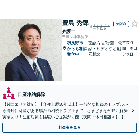
豊島 秀郎
大阪府
インタビュ
ーを見る
弁護士
豊島法律事務所
営業時
羽曳野市
面談方法(対面・電
からも相談
話・ビデオなど)は
間：本日
受付中
応相談
定休日
口座凍結解除
【関西エリア対応】【弁護士歴30年以上】一般的な相続のトラブルか
ら海外に財産がある場合の相続トラブルまで、さまざまな分野に解決
実績あり！生前対策も幅広いご提案が可能【夜間・休日相談可】【完
全個室】
料金表を見る