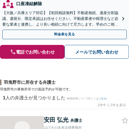
口座凍結解除
【大阪／兵庫エリア対応】【初回相談無料】不動産相続、遺産分割協
議、遺留分、限定承認はお任せください。不動産業者や税理士など必
要な業者と連携し、より良い相続に向けて尽力します。早めのご相談
が複雑化を防ぐカギとなります【休日相談可】
料金表を見る
電話でお問い合わせ
メールでお問い合わせ
羽曳野市に所在する弁護士
羽曳野市の事務所等での面談予約が可能です。
1
人の弁護士が見つかりました
(検索結果について詳しくは
こちら
)
1件中 1-1件を表示
安田 弘光
弁護士
はびきの未来法律事務所