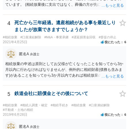
ています。 (相続放棄後に支出ではなく、葬儀の方が先に来るのが通常
だと思いますので、葬儀→葬儀費用を相続財産から支出→相続放棄申
述の手続ということだと思いますが) ただ、葬儀費用ならいくらでもよ
いということではなく、身分相応の、社会的儀式として当然認められ
4
死亡から三年経過。遺産相続がある事を最近しり
る程度の金額に留まると考えた方がよいです。 もし、相続人の皆さん
ましたが放棄できますでしょうか？
に葬儀費用を支出する経済力がなく、質素な葬儀を行った費用であれ
#相続放棄
#口座凍結解除
#M&A・事業承継
#遅延損害金回収
#督促の停止
ば相続財産から支出しても単純承認と認められない可能性が高いの
2021年4月25日
役にたった
6
で、相続放棄申述が受理される可能性も高いと思います。
匿名A
弁護士
相続放棄の申述は原則としてお父様が亡くなったことを知ってから3か
月以内に行わなければなりませんが、例外的に相続財産(債務も含みま
す)があることを知ってから3か月以内であれば相続放棄の申述が認め
られる可能性もありますので、通知が届いたのが3か月以内の話なので
したら、早急に家裁に行って相続放棄の申述をしたい旨告げて必要な
書類を提出されることをおすすめいたします。 なお、お父様の債務が
5
鉄道会社に賠償金とその後について
他にもあるかもしれないというリスクを考えますと、相続放棄の申述
にあたっては、法テラスの無料相談等を利用して弁護士に相談するこ
#相続放棄
#相続人調査・確定
#相続手続き
#相続放棄
#口座凍結解除
とも十分考えられるかと存じます。また、ご記載いただいた事実関係
#不動産・土地の相続
2019年6月28日
役にたった
6
を拝見するかぎり、再婚相手のかたは既に相続放棄をされている可能
性があるかもしれません。
匿名A
弁護士