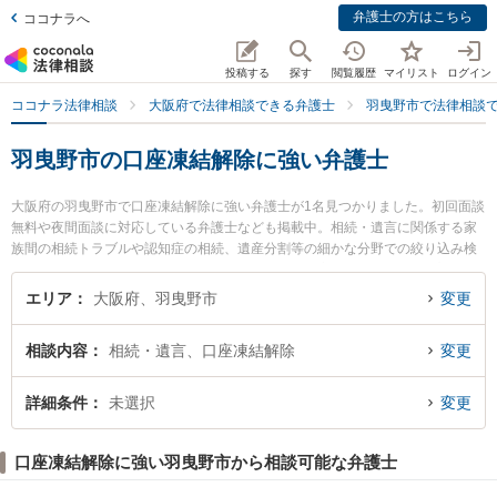
弁護士の方はこちら
ココナラへ
投稿する
探す
閲覧履歴
マイリスト
ログイン
ココナラ法律相談
大阪府で法律相談できる弁護士
羽曳野市で法律相談
羽曳野市の口座凍結解除に強い弁護士
大阪府の羽曳野市で口座凍結解除に強い弁護士が1名見つかりました。初回面談
無料や夜間面談に対応している弁護士なども掲載中。相続・遺言に関係する家
族間の相続トラブルや認知症の相続、遺産分割等の細かな分野での絞り込み検
索もでき便利です。特にはびきの未来法律事務所の安田 弘光弁護士のプロフィ
ール情報や弁護士費用、強みなどが注目されています。『羽曳野市で土日や夜
エリア
大阪府、羽曳野市
変更
間に発生した口座凍結解除のトラブルを今すぐに弁護士に相談したい』『口座
凍結解除のトラブル解決の実績豊富な近くの弁護士を検索したい』『初回相談
相談内容
相続・遺言、口座凍結解除
変更
無料で口座凍結解除を法律相談できる羽曳野市内の弁護士に相談予約したい』
などでお困りの相談者さんにおすすめです。
詳細条件
未選択
変更
口座凍結解除に強い羽曳野市から相談可能な弁護士