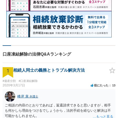
口座凍結解除の法律Q&Aランキング
1
相続人同士の義務とトラブル解決方法
#遺産分割
#口座凍結解除
2020年3月17日
役にたった
13
峰岸 泉
弁護士
ご相談の内容のとおりであれば，返還請求できると思いますが，相手
も何かしら理由をつけるでしょうから，法的手続を経ないと解決は不
可能かもしれません。