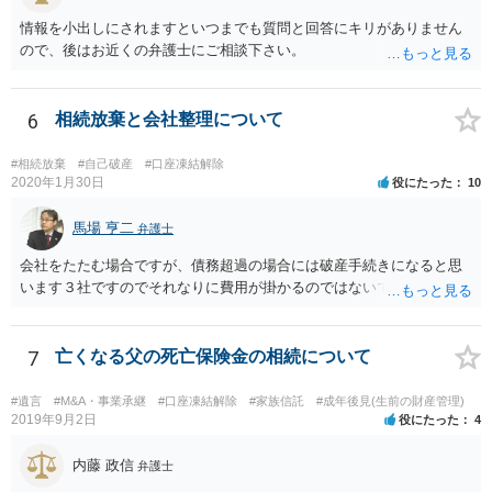
情報を小出しにされますといつまでも質問と回答にキリがありません
ので、後はお近くの弁護士にご相談下さい。
6
相続放棄と会社整理について
#相続放棄
#自己破産
#口座凍結解除
2020年1月30日
役にたった
10
馬場 亨二
弁護士
会社をたたむ場合ですが、債務超過の場合には破産手続きになると思
います３社ですのでそれなりに費用が掛かるのではないでしょうか。
7
亡くなる父の死亡保険金の相続について
#遺言
#M&A・事業承継
#口座凍結解除
#家族信託
#成年後見(生前の財産管理)
2019年9月2日
役にたった
4
内藤 政信
弁護士