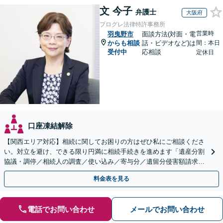
文 今子
弁護士
大阪府
プログレ法律特許事務所
営業時
羽曳野市
面談方法(対面・電
からも相談
話・ビデオなど)は
間：本日
受付中
応相談
定休日
口座凍結解除
【関西エリア対応】相続に関してお困りの方はぜひ私にご相談くださ
い。対立を避け、できる限り円満に相続手続きを進めます「遺産分割
協議・調停／相続人の調査／使い込み／寄与分／遺留分侵害額請求／
相続放棄（借金の相続）／遺言書作成【休日・夜間相談可】
料金表を見る
電話でお問い合わせ
メールでお問い合わせ