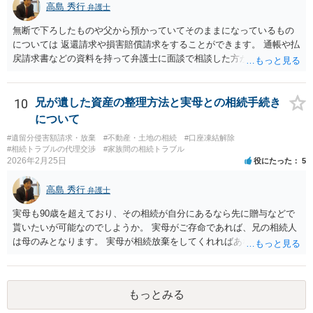
望。もちろん私もそうできればと思います。 ・・・婚姻前の契約 あ
高島 秀行
弁護士
るいは 遺言書などで その意思を実現する方法はあります。 弁護
無断で下ろしたものや父から預かっていてそのままになっているもの
士に相談してみてください。
については 返還請求や損害賠償請求をすることができます。 通帳や払
戻請求書などの資料を持って弁護士に面談で相談した方がよいと思い
ます。
10
兄が遺した資産の整理方法と実母との相続手続き
について
#遺留分侵害額請求・放棄
#不動産・土地の相続
#口座凍結解除
#相続トラブルの代理交渉
#家族間の相続トラブル
2026年2月25日
役にたった
5
高島 秀行
弁護士
実母も90歳を超えており、その相続が自分にあるなら先に贈与などで
貰いたいが可能なのでしようか。 実母がご存命であれば、兄の相続人
は母のみとなります。 実母が相続放棄をしてくれればあなた方兄弟及
び実母の子が相続人となります。 実母に連絡を取って話してみるほか
ないと思います。
もっとみる