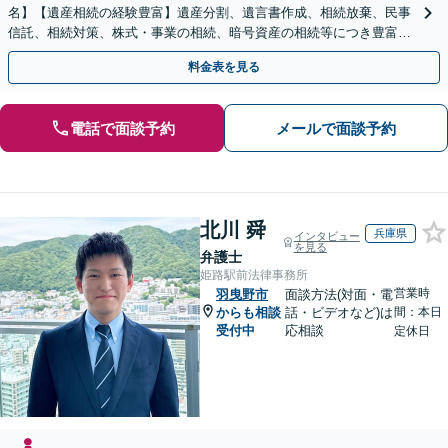
名】【遺産相続の経験豊富】遺産分割、遺言書作成、相続放棄、民事
信託、相続対策、株式・事業の相続、暗号資産の相続等につき豊富な
対応実績。【バリアフリー】【完全個室対応】
料金表を見る
電話で面談予約
メールで面談予約
北川 舜
兵庫県
インタビュー
を見る
弁護士
姫路駅前法律事務所
営業時
羽曳野市
面談方法(対面・電
からも相談
話・ビデオなど)は
間：本日
受付中
応相談
定休日