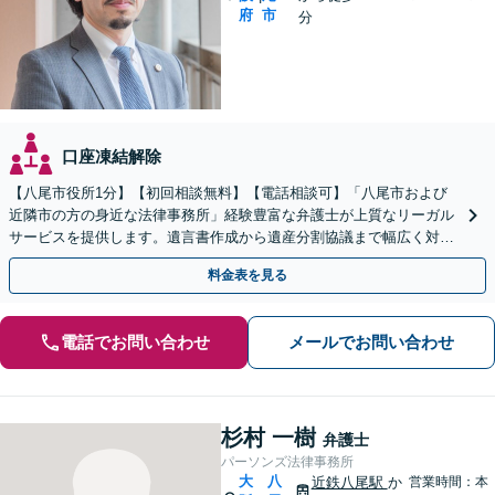
府
市
分
口座凍結解除
【八尾市役所1分】【初回相談無料】【電話相談可】「八尾市および
近隣市の方の身近な法律事務所」経験豊富な弁護士が上質なリーガル
サービスを提供します。遺言書作成から遺産分割協議まで幅広く対応
「他士業と連携してスムーズな解決」【休日・夜間相談可】
料金表を見る
電話でお問い合わせ
メールでお問い合わせ
杉村 一樹
弁護士
パーソンズ法律事務所
大
八
近鉄八尾駅
か
営業時間：本