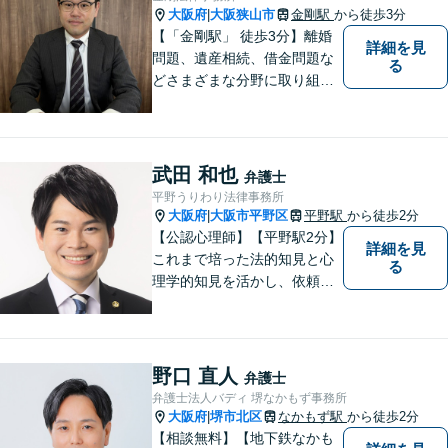
大阪府
大阪狭山市
金剛駅
から徒歩3分
|
【「金剛駅」 徒歩3分】離婚
詳細を見
問題、遺産相続、借金問題な
る
どさまざまな分野に取り組ん
でいます。ご相談者さまの問
題解決のお手伝いを心掛けて
いますので、どうぞお気軽に
ご相談ください。
武田 和也
弁護士
平野うりわり法律事務所
大阪府
大阪市平野区
平野駅
から徒歩2分
|
【公認心理師】【平野駅2分】
詳細を見
これまで培った法的知見と心
る
理学的知見を活かし、依頼者
様の不安や悩みに寄り添いな
がら、問題解決に向けて尽力
いたします。 どんなお悩みで
も、まずはご相談ください。
野口 直人
弁護士
弁護士法人バディ 堺なかもず事務所
大阪府
堺市北区
なかもず駅
から徒歩2分
|
【相談無料】【地下鉄なかも