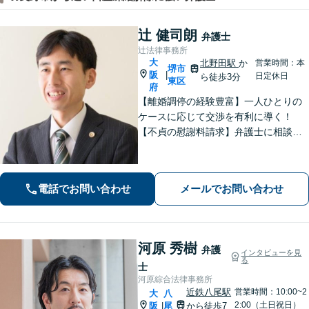
辻 健司朗
弁護士
辻法律事務所
大
北野田駅
か
営業時間：本
堺市
阪
|
日定休日
ら徒歩3分
東区
府
【離婚調停の経験豊富】一人ひとりの
ケースに応じて交渉を有利に導く！
【不貞の慰謝料請求】弁護士に相談す
ることで増額の可能性がアップ／不貞
の証拠収集アドバイス【親権・養育
費・面会交流の問題にも対応】【北野
電話でお問い合わせ
メールでお問い合わせ
田駅3分】【完全個室で秘密厳守】
河原 秀樹
弁護
インタビューを見
る
士
河原綜合法律事務所
近鉄八尾駅
営業時間：10:00~2
大
八
2:00（土日祝日）
阪
尾
から徒歩7
|