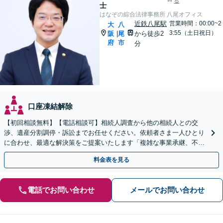
る
士
はなぞの綜合法律事務所 八尾オフィス
近鉄八尾駅
営業時間：00:00~2
大
八
3:55（土日祝日）
阪
尾
から徒歩2
|
府
市
分
口座凍結解除
【初回相談無料】【電話相談可】相続人調査から他の相続人との交
渉、遺産分割調停・訴訟までお任せください。依頼者さま一人ひとり
に合わせ、最適な解決策をご提案いたします「複雑な事業承継、不動
産相続などにも対応」【完全個室対応】【休日・夜間相談可】
料金表を見る
電話でお問い合わせ
メールでお問い合わせ