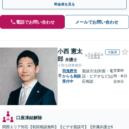
点から遺言書を作成します。
料金表を見る
電話でお問い合わせ
メールでお問い合わせ
小西 憲太
大阪府
インタビュ
ーを見る
郎
弁護士
小西法律事務所
営業時
羽曳野市
面談方法(対面・電
からも相談
話・ビデオなど)は
間：本日
受付中
応相談
定休日
口座凍結解除
関西エリア対応【初回相談無料】【ビデオ面談可】【所属弁護士6