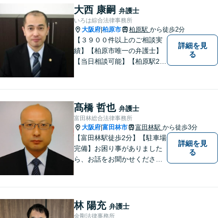
大西 康嗣
弁護士
いろは綜合法律事務所
大阪府
柏原市
柏原駅
から徒歩2分
|
【３９００件以上のご相談実
詳細を見
績】【柏原市唯一の弁護士】
る
【当日相談可能】【柏原駅2
分・堅下駅6分】
髙橋 哲也
弁護士
富田林総合法律事務所
大阪府
富田林市
富田林駅
から徒歩3分
|
【富田林駅徒歩2分】【駐車場
詳細を見
完備】お困り事がありました
る
ら、お話をお聞かせくださ
い。一つ一つ丁寧にお話をお
伺いし、最適な解決策をご提
案します。
林 陽充
弁護士
金剛法律事務所