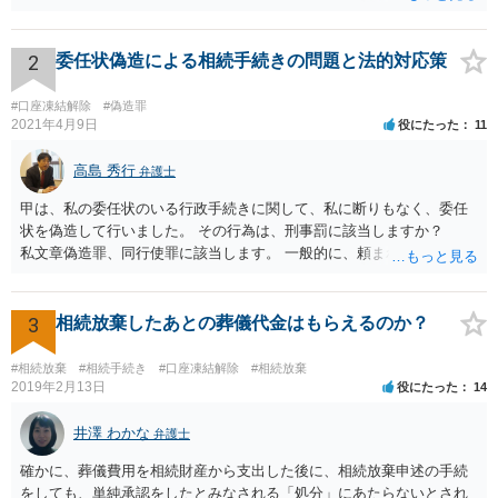
2
委任状偽造による相続手続きの問題と法的対応策
#口座凍結解除
#偽造罪
2021年4月9日
役にたった
11
高島 秀行
弁護士
甲は、私の委任状のいる行政手続きに関して、私に断りもなく、委任
状を偽造して行いました。 その行為は、刑事罰に該当しますか？
私文章偽造罪、同行使罪に該当します。 一般的に、頼まれた（委任さ
れた）人は、行政に提出する委任状の署名を偽造できるのでしょう
か？ 委任状を偽造して使用することはまでは依頼の範囲ではない
ので できないと思います。
3
相続放棄したあとの葬儀代金はもらえるのか？
#相続放棄
#相続手続き
#口座凍結解除
#相続放棄
2019年2月13日
役にたった
14
井澤 わかな
弁護士
確かに、葬儀費用を相続財産から支出した後に、相続放棄申述の手続
をしても、単純承認をしたとみなされる「処分」にあたらないとされ