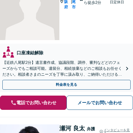
阪
尾
|
日定休日
ら徒歩2分
府
市
口座凍結解除
【近鉄八尾駅2分】遺言書作成、協議段階、調停、審判などどのフェ
ーズからでもご相談可能。遺留分、相続放棄などのご相談もお任せく
ださい。相談者さまのニーズを丁寧に汲み取り、ご納得いただける解
決を実現できるよう尽力します【夜間・休日相談OK】
料金表を見る
電話でお問い合わせ
メールでお問い合わせ
瀬河 良太
弁護
インタビューを見