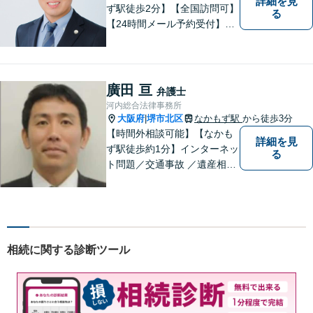
詳細を見
ず駅徒歩2分】【全国訪問可】
る
【24時間メール予約受付】
【当日相談可】お客様の目線
に立って、冷静かつ正確な助
言をすることを心がけており
ます。
廣田 亘
弁護士
河内総合法律事務所
大阪府
堺市北区
なかもず駅
から徒歩3分
|
【時間外相談可能】【なかも
詳細を見
ず駅徒歩約1分】インターネッ
る
ト問題／交通事故 ／遺産相
続。弁護士になったばかりの
頃の気持ちを忘れずに、地域
の皆様の法律トラブルにしっ
かりとお応えいたします。 お
気軽にご相談ください。
相続に関する診断ツール