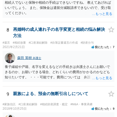
相続人でないと保険や相続の手続はできないですね。 教えてあげれば
いいでしょう。 また、保険金は遺留分減殺請求できないので、受け取
ってください。
8
再婚時の成人連れ子の名字変更と相続の悩み解決
方法
#遺言
#相続放棄
#口座凍結解除
#自筆証書遺言の作成
#財産分与
2021年2月21日
役にたった
7
森田 英樹
弁護士
養子縁組や戸籍、名字を変えるなどの手続きは弁護士さんにお願いで
きるのか、お願いできる場合、どれくらいの費用がかかるのかなども
知りたいです。 ・・・可能です。費用については 弁護士と直接面談
の上 内容を確認し 協議の上個別に契約によって決まることになっ
ています。 やはり、成人した子のことまでごちゃごちゃ考えず、自分
の事だけ考えるべきなのでしょうか ・・・お子さんの事をまで含め良
9
親族による、預金の無断引出しについて
い解決案があればお悩みになるのは当然と言えば当然のことです。 彼
と親子関係を結びたいと思っているが、名字は変えたくない・・・養
#家族信託
#口座凍結解除
#相続財産調査・鑑定
#M&A・事業承継
子縁組の必要があり 氏も変更することになります。 しかし 彼は成人
2018年10月25日
役にたった
9
しているとは言え、自分の子と私の連れ子、全て平等にしたいと希