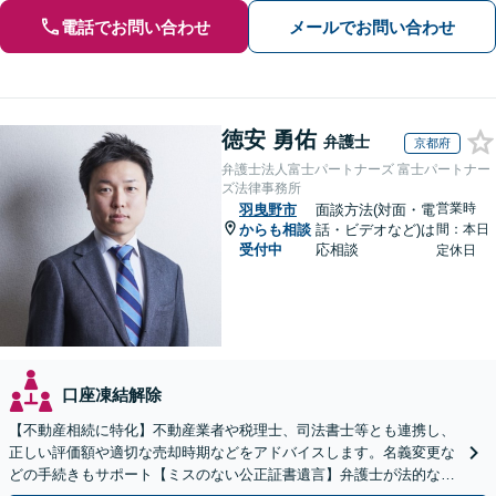
電話でお問い合わせ
メールでお問い合わせ
徳安 勇佑
弁護士
京都府
弁護士法人富士パートナーズ 富士パートナー
ズ法律事務所
営業時
羽曳野市
面談方法(対面・電
からも相談
話・ビデオなど)は
間：本日
受付中
応相談
定休日
口座凍結解除
【不動産相続に特化】不動産業者や税理士、司法書士等とも連携し、
正しい評価額や適切な売却時期などをアドバイスします。名義変更な
どの手続きもサポート【ミスのない公正証書遺言】弁護士が法的な観