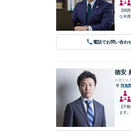
【関西
な弁護
電話でお問い合わ
徳安 
弁護士法
羽曳
【不動
ます。