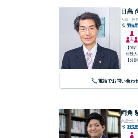
日髙 
大園・日
羽曳
【関西
相続人
【分割
電話でお問い合わ
両角 
弁護士法
羽曳