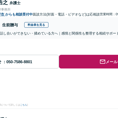
浩之
弁護士
律事務所
野市
からも相談受付中
面談方法(対面・電話・ビデオなど)は応相談
営業時間：09
生前贈与
料金表を見る
話し合いができない・揉めている方へ｜感情と関係性も整理する相続サポー
せ
メール
果について詳しくは
こちら
)