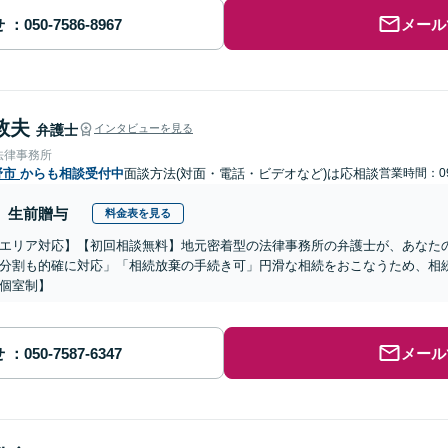
せ
メール
敦夫
弁護士
インタビューを見る
法律事務所
野市
からも相談受付中
面談方法(対面・電話・ビデオなど)は応相談
営業時間：09
生前贈与
料金表を見る
エリア対応】【初回相談無料】地元密着型の法律事務所の弁護士が、あなた
分割も的確に対応」「相続放棄の手続き可」円滑な相続をおこなうため、相
個室制】
せ
メール