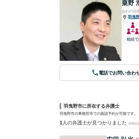
粟野 
あわの法
羽曳
相続で
電話でお問い合わ
羽曳野市に所在する弁護士
羽曳野市の事務所等での面談予約が可能です。
1
人の弁護士が見つかりました
(検索結