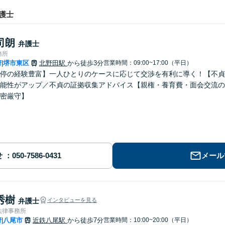
護士
司朗
弁護士
務所
府
堺市東区
北野田駅
から徒歩3分
営業時間：09:00~17:00（平日）
|
停の経験豊富】一人ひとりのケースに応じて交渉を有利に導く！【不貞
能性がアップ／不貞の証拠収集アドバイス【親権・養育費・面会交流の
密厳守】
せ
メール
秀樹
弁護士
インタビューを見る
法律事務所
府
八尾市
近鉄八尾駅
から徒歩7分
営業時間：10:00~20:00（平日）
|