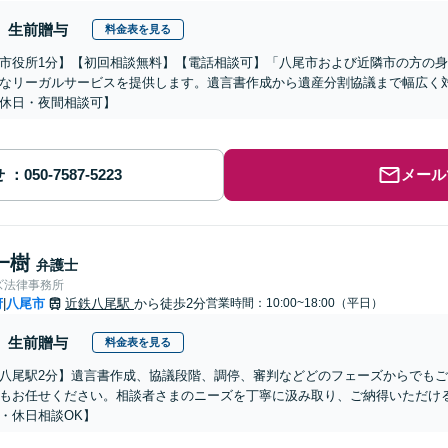
生前贈与
料金表を見る
市役所1分】【初回相談無料】【電話相談可】「八尾市および近隣市の方の
なリーガルサービスを提供します。遺言書作成から遺産分割協議まで幅広く
休日・夜間相談可】
せ
メール
一樹
弁護士
ズ法律事務所
府
八尾市
近鉄八尾駅
から徒歩2分
営業時間：10:00~18:00（平日）
|
生前贈与
料金表を見る
八尾駅2分】遺言書作成、協議段階、調停、審判などどのフェーズからでも
もお任せください。相談者さまのニーズを丁寧に汲み取り、ご納得いただけ
・休日相談OK】