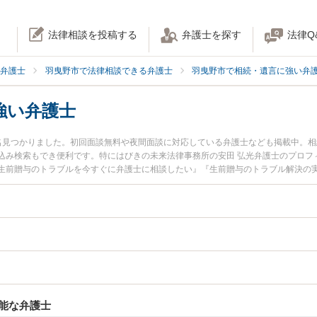
法律相談を投稿する
弁護士を探す
法律Q
弁護士
羽曳野市で法律相談できる弁護士
羽曳野市で相続・遺言に強い弁
強い弁護士
名見つかりました。初回面談無料や夜間面談に対応している弁護士なども掲載中。
込み検索もでき便利です。特にはびきの未来法律事務所の安田 弘光弁護士のプロフ
生前贈与のトラブルを今すぐに弁護士に相談したい』『生前贈与のトラブル解決の
の弁護士に相談予約したい』などでお困りの相談者さんにおすすめです。
能な弁護士