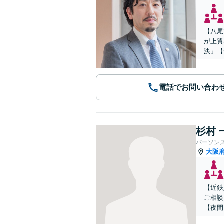
【八尾
が上質
決」【
電話でお問い合わ
杉村 
パーソン
大阪
【近鉄
ご相談
【夜間