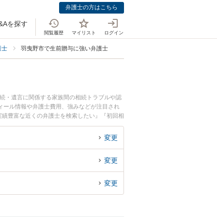
弁護士の方はこちら
&Aを探す
閲覧履歴
マイリスト
ログイン
護士
羽曳野市で生前贈与に強い弁護士
相続・遺言に関係する家族間の相続トラブルや認
ィール情報や弁護士費用、強みなどが注目され
実績豊富な近くの弁護士を検索したい』『初回相
変更
変更
変更