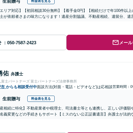
生前贈与
料金表を見る
エリア対応】【初回相談30分無料】【着手金0円】【相続だけで年100件以
士が依頼者さまの味方になります！遺産分割協議、不動産相続、遺留分、遺
せ
メール
勇佑
弁護士
人富士パートナーズ 富士パートナーズ法律事務所
野市
からも相談受付中
面談方法(対面・電話・ビデオなど)は応相談
営業時間：09
生前贈与
料金表を見る
産相続に特化】不動産業者や税理士、司法書士等とも連携し、正しい評価額
名義変更などの手続きもサポート【ミスのない公正証書遺言】弁護士が法的