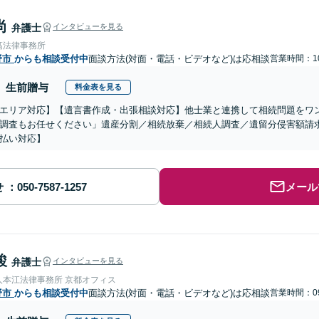
尚
弁護士
インタビューを見る
髙法律事務所
野市
からも相談受付中
面談方法(対面・電話・ビデオなど)は応相談
営業時間：10
生前贈与
料金表を見る
エリア対応】【遺言書作成・出張相談対応】他士業と連携して相続問題をワ
調査もお任せください」遺産分割／相続放棄／相続人調査／遺留分侵害額請
払い対応】
せ
メール
駿
弁護士
インタビューを見る
人本江法律事務所 京都オフィス
野市
からも相談受付中
面談方法(対面・電話・ビデオなど)は応相談
営業時間：09