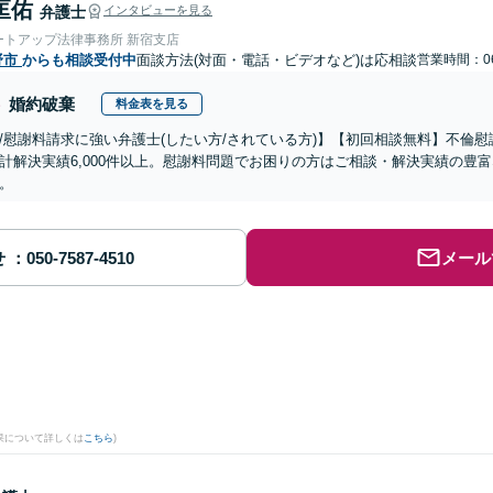
匡佑
弁護士
インタビューを見る
ートアップ法律事務所 新宿支店
野市
からも相談受付中
面談方法(対面・電話・ビデオなど)は応相談
営業時間：06
婚約破棄
料金表を見る
/慰謝料請求に強い弁護士(したい方/されている方)】【初回相談無料】不倫慰
計解決実績6,000件以上。慰謝料問題でお困りの方はご相談・解決実績の豊
。
せ
メール
果について詳しくは
こちら
)