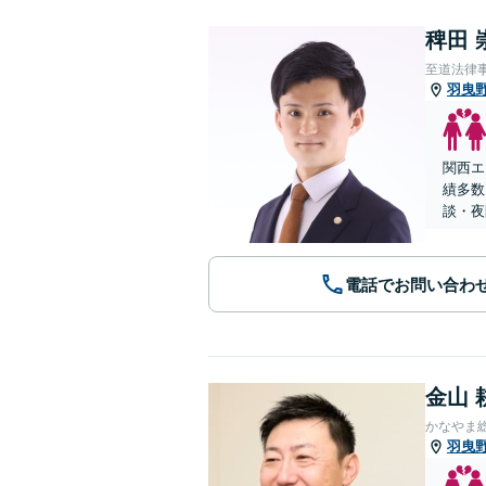
稗田 
至道法律
羽曳
関西エ
績多数
談・夜
電話でお問い合わ
金山 
かなやま
羽曳