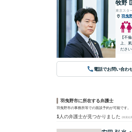
牧野 
東京スタ
羽曳
【不倫
上、累
ださい
電話でお問い合わ
羽曳野市に所在する弁護士
羽曳野市の事務所等での面談予約が可能です。
1
人の弁護士が見つかりました
(検索結