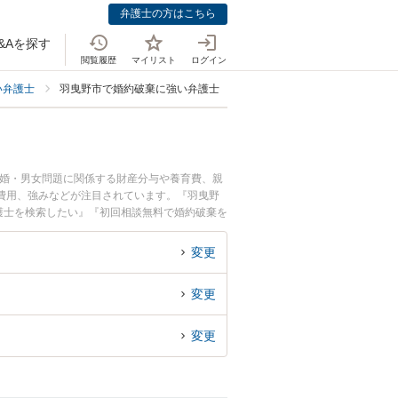
弁護士の方はこちら
&Aを探す
閲覧履歴
マイリスト
ログイン
い弁護士
羽曳野市で婚約破棄に強い弁護士
離婚・男女問題に関係する財産分与や養育費、親
費用、強みなどが注目されています。『羽曳野
護士を検索したい』『初回相談無料で婚約破棄を
変更
変更
変更