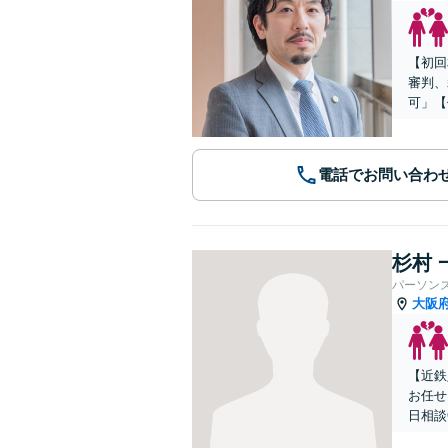
【初回
審判、
可」【
電話でお問い合わ
杉村 
パーソン
大阪
【近鉄
お任せ
日相談