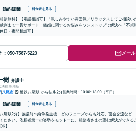
婚約破棄
料金表を見る
相談無料】【電話相談可】「親しみやすい雰囲気／リラックスしてご相談い
裁判まで一貫サポート！離婚に関するお悩みをワンストップで解決へ「不貞
休日・夜間相談可】
せ
メール
一樹
弁護士
ズ法律事務所
府
八尾市
近鉄八尾駅
から徒歩2分
営業時間：10:00~18:00（平日）
|
婚約破棄
料金表を見る
八尾駅2分】協議前〜紛争発生後、どのフェーズからも対応。面会交流など
ください。依頼者第一の姿勢をモットーに、相談者さまの望む解決ができる
OK】