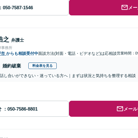
メー
浩之
弁護士
律事務所
野市
からも相談受付中
面談方法(対面・電話・ビデオなど)は応相談
営業時間：09
婚約破棄
料金表を見る
話し合いができない・迷っている方へ｜まずは状況と気持ちを整理する相談
せ
メール