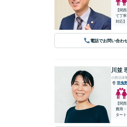
【関西
て丁寧
対応】
電話でお問い合わ
川並 
小西法律
羽曳
【関西
費用・
タート