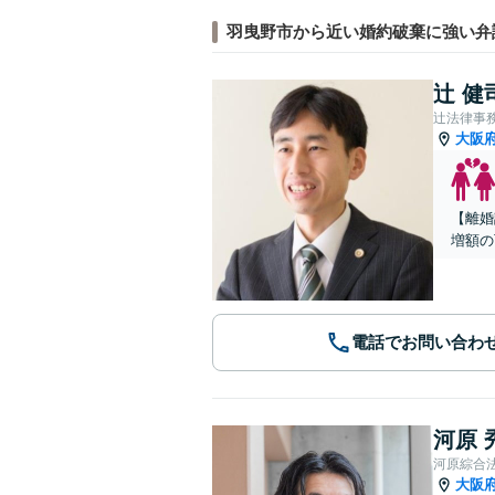
羽曳野市から近い婚約破棄に強い弁
辻 健
辻法律事
大阪
【離婚
増額の
電話でお問い合わ
河原 
河原綜合
大阪