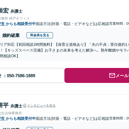
崇宏
弁護士
事務所 神戸オフィス
野市
からも相談受付中
面談方法(対面・電話・ビデオなど)は応相談
営業時間：09
婚約破棄
料金表を見る
リア対応【初回相談1時間無料】【保育士資格あり】「夫の不貞：受任後約1ヶ
！【キッズスペース完備】お子さまの未来を考えた解決へ。熟年離婚やモラハ
間相談OK】
せ
メール
耕平
弁護士
インタビューを見る
総合法律事務所
野市
からも相談受付中
面談方法(対面・電話・ビデオなど)は応相談
営業時間：09