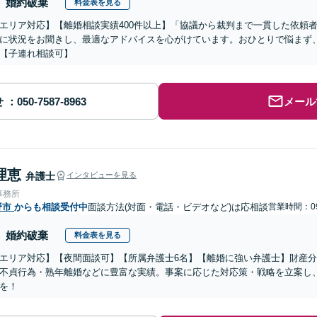
婚約破棄
料金表を見る
エリア対応】【離婚相談実績400件以上】「協議から裁判まで一貫した依頼
に状況をお聞きし、最適なアドバイスを心がけています。おひとりで悩まず
【子連れ相談可】
せ
メール
理恵
弁護士
インタビューを見る
事務所
野市
からも相談受付中
面談方法(対面・電話・ビデオなど)は応相談
営業時間：09
婚約破棄
料金表を見る
エリア対応】【夜間面談可】【所属弁護士6名】【離婚に強い弁護士】財産
不貞行為・熟年離婚などに豊富な実績。事案に応じた対応策・戦略を立案し
を！