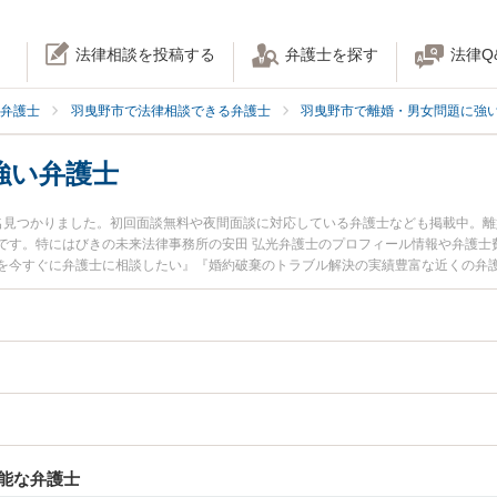
法律相談を投稿する
弁護士を探す
法律Q
弁護士
羽曳野市で法律相談できる弁護士
羽曳野市で離婚・男女問題に強
強い弁護士
名見つかりました。初回面談無料や夜間面談に対応している弁護士なども掲載中。
です。特にはびきの未来法律事務所の安田 弘光弁護士のプロフィール情報や弁護士
を今すぐに弁護士に相談したい』『婚約破棄のトラブル解決の実績豊富な近くの弁
したい』などでお困りの相談者さんにおすすめです。
能な弁護士