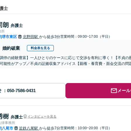
護士
司朗
弁護士
務所
府
堺市東区
北野田駅
から徒歩3分
営業時間：09:00~17:00（平日）
|
婚約破棄
料金表を見る
調停の経験豊富】一人ひとりのケースに応じて交渉を有利に導く！【不貞の
可能性がアップ／不貞の証拠収集アドバイス【親権・養育費・面会交流の問
せ
メール
秀樹
弁護士
インタビューを見る
法律事務所
府
八尾市
近鉄八尾駅
から徒歩7分
営業時間：10:00~20:00（平日）
|