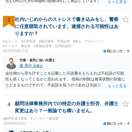
含むURLのためGoogleの短縮URLにて表記しています） 私も同先生と
同じ意見です。 商品（グッズ）への使用ということであれば、少なく
とも不正競争防止法上の問題は生じうると思います。
3
社内いじめからのストレスで書き込みをし、警察
に任意聴取されています。逮捕される可能性はあ
りますか？
#セクハラ
#名誉毀損
#風評被害・営業妨害
#個人・プライベート
#メーカー・製造業
#業務妨害罪・信用毀損罪
2023年9月17日
役にたった
5
労働・雇用に強い弁護士
泉 亮介
弁護士
会社側から罪を許すことを記載した示談書をもらえれば不起訴の可能
性も高くなってくるかと思われます。 投稿の削除は被害状態の回復に
とどまるものですので、不起訴を狙うのであれば示談交渉はされた方
が良いでしょう。
4
顧問法律事務所内での特定の弁護士拒否、弁護士
変更はあり？一般論でも構いません。
#顧問弁護士契約
#メーカー・製造業
2026年8月3日
役にたった
4