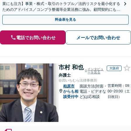
業にも注力】事業・株式・取引のトラブル／法的リスクを最小化する
ためのアドバイス／コンプラ整備等企業法務に強み。顧問契約にも対
応。攻めと守りの戦略で事業成長を全力でサポートします
料金表を見る
電話でお問い合わせ
メールでお問い合わせ
市村 和也
大阪府
インタビュ
ーを見る
弁護士
谷四いちむら法律事務所
営業時間：09:
柏原市
面談方法(対面・
からも相
電話・ビデオな
00~20:00（土
談受付中
ど)は応相談
日祝日）