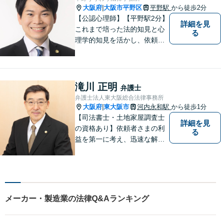
談】
大阪府
大阪市平野区
平野駅
から徒歩2分
|
【公認心理師】【平野駅2分】
詳細を見
これまで培った法的知見と心
る
理学的知見を活かし、依頼者
様の不安や悩みに寄り添いな
がら、問題解決に向けて尽力
いたします。 どんなお悩みで
も、まずはご相談ください。
滝川 正明
弁護士
弁護士法人東大阪総合法律事務所
大阪府
東大阪市
河内永和駅
から徒歩1分
|
【司法書士・土地家屋調査士
詳細を見
の資格あり】依頼者さまの利
る
益を第一に考え、迅速な解決
を目指します。不貞慰謝料請
求や財産分与など幅広く対応
「明け渡し請求はお任せ／ス
ムーズな明け渡し請求で依頼
者さまの被害を最小限に抑え
メーカー・製造業の法律Q&Aランキング
る」