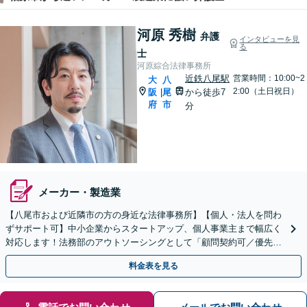
河原 秀樹
弁護
インタビューを見
る
士
河原綜合法律事務所
近鉄八尾駅
営業時間：10:00~2
大
八
2:00（土日祝日）
阪
尾
から徒歩7
|
府
市
分
メーカー・製造業
【八尾市および近隣市の方の身近な法律事務所】【個人・法人を問わ
ずサポート可】中小企業からスタートアップ、個人事業主まで幅広く
対応します！法務部のアウトソーシングとして「顧問契約可／優先的
な対応・トラブルを未然に防ぐ」【休日・夜間相談可】
料金表を見る