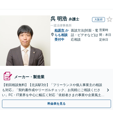
呉 明浩
弁護士
大阪府
一道法律事務所
営業時
柏原市
か
面談方法(対面・電
らも相談
話・ビデオなど)は
間：本日
受付中
応相談
定休日
メーカー・製造業
【初回相談無料】【北浜駅3分】「フリーランスや個人事業主の相談
も対応」「契約書作成やリーガルチェック、お気軽にご相談くださ
い」FC・IT業界を中心に幅広く対応「依頼者さまの事業や企業風土を
熟知し、最適な解決策をご提案」【休日・夜間相談可】
料金表を見る