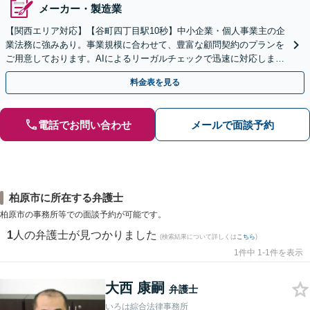
メーカー・製造業
【関西エリア対応】【谷町四丁目駅10秒】中小企業・個人事業主の企
業法務に強みあり。事業規模に合わせて、豊富な顧問契約のプランを
ご用意しております。AIによるリーガルチェックで迅速に対応します
【夜間・休日の相談可能】【初回相談無料】
料金表を見る
電話でお問い合わせ
メールで面談予約
柏原市に所在する弁護士
柏原市の事務所等での面談予約が可能です。
1
人の弁護士が見つかりました
(検索結果について詳しくは
こちら
)
1件中 1-1件を表示
大西 康嗣
弁護士
いろは綜合法律事務所