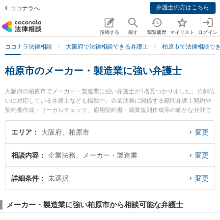
弁護士の方はこちら
ココナラへ
投稿する
探す
閲覧履歴
マイリスト
ログイン
ココナラ法律相談
大阪府で法律相談できる弁護士
柏原市で法律相談で
柏原市のメーカー・製造業に強い弁護士
大阪府の柏原市でメーカー・製造業に強い弁護士が1名見つかりました。分割払
いに対応している弁護士なども掲載中。企業法務に関係する顧問弁護士契約や
契約書作成・リーガルチェック、雇用契約書・就業規則作成等の細かな分野で
の絞り込み検索もでき便利です。特にいろは綜合法律事務所の大西 康嗣弁護士
のプロフィール情報や弁護士費用、強みなどが注目されています。『柏原市で
エリア
大阪府、柏原市
変更
土日や夜間に発生したメーカー・製造業のトラブルを今すぐに弁護士に相談し
たい』『メーカー・製造業のトラブル解決の実績豊富な近くの弁護士を検索し
相談内容
企業法務、メーカー・製造業
変更
たい』『初回相談無料でメーカー・製造業を法律相談できる柏原市内の弁護士
に相談予約したい』などでお困りの相談者さんにおすすめです。
詳細条件
未選択
変更
メーカー・製造業に強い柏原市から相談可能な弁護士