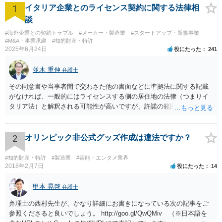
1
イタリア企業とのライセンス契約に関する法律相
談
#海外企業との契約トラブル
#メーカー・製造業
#スタートアップ・新規事業
#M&A・事業承継
#知的財産・特許
2025年6月24日
役にたった
241
並木 重伸
弁護士
その同意書や当事者間で交わさた他の書面などに準拠法に関する記載
がなければ、一般的にはライセンスする側の居住地の法律（つまりイ
タリア法）と解釈される可能性が高いですが、許諾の範囲が日本国内
に限定されているなどの事情がある場合には、日本法となる可能性も
あります。 なお、仮に日本法になるとしても、新しい会社との間で契
約が有効かどうかは、ライセンスされた権利の種類（著作権、商標
2
オリンピック非公式グッズ作成は違法ですか？
権、特許権など）や契約の時期などを見て判断する必要があります。
いずれにせよ具体的事情が分からないと確定的な回答は難しいと思わ
#知的財産・特許
#製造業
#芸能・エンタメ業界
れますので、弁護士に直接相談されることをお勧めします。
2018年2月7日
役にたった
14
甲本 晃啓
弁護士
弁理士の西村先生が、かなり詳細にお書きになっている次の記事をご
参照くださると良いでしょう。 http://goo.gl/QwQMiv （※日本語を