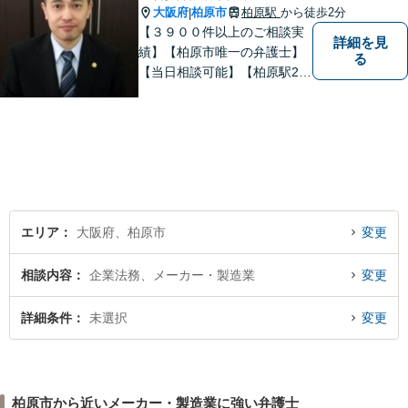
大阪府
柏原市
柏原駅
から徒歩2分
|
【３９００件以上のご相談実
詳細を見
績】【柏原市唯一の弁護士】
る
【当日相談可能】【柏原駅2
分・堅下駅6分】
エリア
大阪府、柏原市
変更
相談内容
企業法務、メーカー・製造業
変更
詳細条件
未選択
変更
柏原市から近いメーカー・製造業に強い弁護士