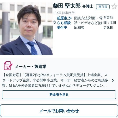
柴田 堅太郎
弁護士
東京都
LBX法律事務所
営業時
柏原市
か
面談方法(対面・電
らも相談
話・ビデオなど)は
間：本日
受付中
応相談
定休日
メーカー・製造業
【全国対応】【著書2作がM&Aフォーラム賞正賞受賞】上場企業、ス
タートアップ企業、非公開中小企業、オーナー経営者からのご相談多
数。M＆Aを仲介業者に丸投げしていませんか？デューデリジェンス
や契約書作成・交渉はお任せください【初回無料】
料金表を見る
メールでお問い合わせ