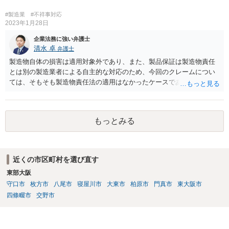
継続的に販売する旨の契約が，締結の直前にＡが突然ゲーム機の改良
要求をしたことによって締結に至らなかった場合において，Ｙが，開
#製造業
#不祥事対応
発等の続行に難色を示すＸに対し，Ａから具体的な発注を受けていな
2023年1月28日
いにもかかわらず，ゲーム機２００台を発注する旨を口頭で約した
企業法務に強い弁護士
り，具体的な発注内容を記載した発注書及び条件提示書を交付するな
清水 卓
弁護士
どし，ゲーム機の売買契約が確実に締結されるとの過大な期待を抱か
製造物自体の損害は適用対象外であり、また、製品保証は製造物責任
せてゲーム機の開発，製造に至らせたなど判示の事情の下では，Ｙ
とは別の製造業者による自主的な対応のため、今回のクレームについ
は，Ｘに対する契約準備段階における信義則上の注意義務に違反した
ては、そもそも製造物責任法の適用はなかったケースである可能性が
ものとして，これによりＸに生じた損害を賠償する責任を負う。」
あります。 また、製造物自体の損害については、民法に基づく不法
行為責任、契約不適合責任、債務不履行責任等の問題が生じる可能性
が、ありますが、そのためには、被害者側で加害者の過失や品質の契
もっとみる
約不適合等を立証する必要があります。 今回のケースのように、販
売（11月）からクレーム（翌年1月中旬）までの間に２ヶ月程度の期間
があり、しかも、現物はお客様側で捨ててしまっとのことで原因が特
定できていなかった等の事情がある場合には、立証のための証拠がな
近くの市区町村を選び直す
い状態であり、果たしてお客様側で貴社の過失や商品の品質の契約不
東部大阪
適合を立証できたのか疑義があるように思います。 貴社は、製造及
び通販等での販売をなされているようであり、購入するお客様（消費
守口市
枚方市
八尾市
寝屋川市
大東市
柏原市
門真市
東大阪市
者）の層•範囲も県内に留まらない全国規模の可能性もあるのではない
四條畷市
交野市
かとご推察致します。 今後、同様•類似のケースやさらなるハードケ
ースが生じる可能性に備え、①法務体制の整備•拡充（顧問弁護士の導
入、社内法務担当の育成、専門家等による研修•勉強会の実施など）、