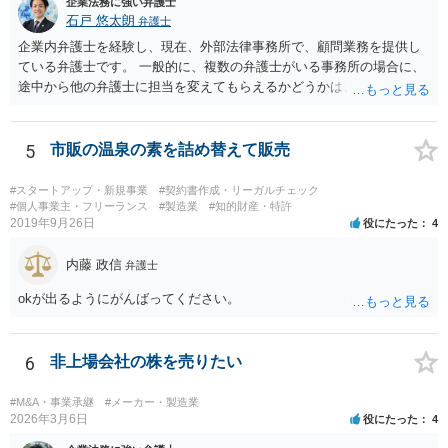
企業法務に強い弁護士
石戸 悠太朗
弁護士
企業内弁護士を経験し、現在、外部法律事務所で、顧問業務を提供し
ている弁護士です。 一般的に、複数の弁護士がいる事務所の場合に、
途中から他の弁護士に担当を変えてもらえるかどうかは、当該事務所
の代表の判断に委ねられています。 もっとも、代表としても、依頼者
が不満を抱いている弁護士を担当にすることは望ましくないため、別
の弁護士に変更するのが通常でしょう。それでも、担当弁護士を変え
5
市販の温泉の素を詰め替えて販売
てくれない場合は、他の弁護士の担当案件が一般で担当を変えられな
いなどの事情があるかと思います。 担当弁護士が変わらず、仕事内容
#スタートアップ・新規事業
#契約書作成・リーガルチェック
も改善されない場合には、決済権限を持つ上司に相談し、顧問契約自
#個人事業主・フリーランス
#製造業
#知的財産・特許
2019年9月26日
役にたった
4
体を見直すのが一番かと思います。
内藤 政信
弁護士
okが出るようにがんばってください。
6
非上場会社の株を売りたい
#M&A・事業承継
#メーカー・製造業
2026年3月6日
役にたった
4