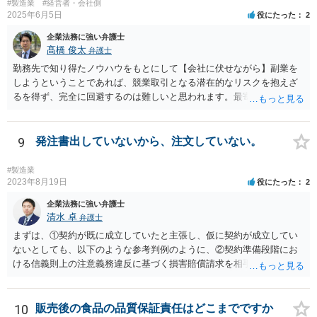
#製造業
#経営者・会社側
士」「株式買取 弁護士」「株式評価 弁護士」「少数株主 弁護
2025年6月5日
役にたった
2
士」などが考えられます。非上場株式の評価や株主間紛争は企業法務
企業法務に強い弁護士
分野に含まれることが多いため、企業法務や会社法を取り扱っている
髙橋 俊太
弁護士
弁護士を探すのが一般的でしょう。
勤務先で知り得たノウハウをもとにして【会社に伏せながら】副業を
しようということであれば、競業取引となる潜在的なリスクを抱えざ
るを得ず、完全に回避するのは難しいと思われます。最寄りの弁護士
などに具体的な事情を説明した上で、個別に相談することをお勧めい
たします。
9
発注書出していないから、注文していない。
#製造業
2023年8月19日
役にたった
2
企業法務に強い弁護士
清水 卓
弁護士
まずは、①契約が既に成立していたと主張し、仮に契約が成立してい
ないとしても、以下のような参考判例のように、②契約準備段階にお
ける信義則上の注意義務違反に基づく損害賠償請求を相手会社にして
行くことが考えられます。 （参考） 【最判平成19年2月27日の裁判要
旨】 https://www.courts.go.jp/app/hanrei_jp/detail2?id=34183 「ＸがＡ
の意向を受けて開発，製造したゲーム機を順次ＸからＹ，ＹからＡに
10
販売後の食品の品質保証責任はどこまでですか