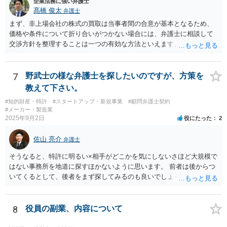
企業法務に強い弁護士
髙橋 俊太
弁護士
まず、非上場会社の株式の買取は当事者間の合意が基本となるため、
価格や条件について折り合いがつかない場合には、弁護士に相談して
交渉方針を整理することは一つの有効な方法といえます。特に、株価
算定方法の妥当性や会社法上の手続、会社側の対応が適切かどうかと
いった点は専門的な判断を要することが多く、第三者の専門家が入る
ことで交渉が整理されることもあります。 もっとも、株主が単に「会
7
野武士の様な弁護士を探したいのですが、方策を
社に買い取ってほしい」と希望しているだけでは、会社に当然の買取
教えて下さい。
義務が生じるわけではありません。非上場会社の株式に譲渡制限が付
#知的財産・特許
#スタートアップ・新規事業
#顧問弁護士契約
されている場合には、会社法136条に基づき、第三者への株式譲渡につ
#メーカー・製造業
いて会社に承認を求める「譲渡承認請求」という手続との関係が問題
2025年9月2日
役にたった
2
になることがあります。会社が譲渡を承認しない場合には、会社また
は会社が指定する者が当該株式を買い取るべき者として指定されるこ
佐山 亮介
弁護士
とになり、その中で株式買取の問題が生じることがあります。 そのた
め、会社との価格交渉がまとまらない場合には、第三者への譲渡を前
そうなると、特許に明るい×相手がどこかを気にしないさほど大規模で
提とした譲渡承認請求という手続を検討する余地があるかどうかを含
はない事務所を地道に探すほかないように思います。 前者は後からつ
めて整理することになります。もっとも、具体的な対応は、定款の内
いてくるとして、後者をまず探してみるのも良いでしょう。
容や会社の機関設計等によっても変わり得るため、個別事情を踏まえ
た検討が必要となります。 （会社側から見た手続等については、拙筆
ではありますが、下記が参考になるかもしれません。 https://keiyaku-
8
役員の副業、内容について
watch.jp/chokoben/media/transfer-restrictedstock） なお、弁護士を探
す場合の検索ワードとしては、「会社法 弁護士」「企業法務 弁護