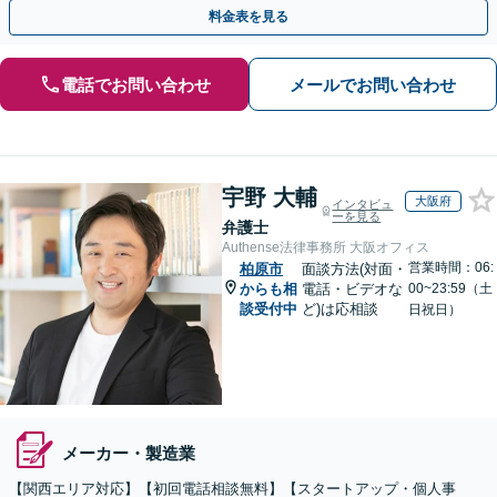
お気軽にご相談ください【事前予約で休日・夜間対応】
料金表を見る
電話でお問い合わせ
メールでお問い合わせ
宇野 大輔
大阪府
インタビュ
ーを見る
弁護士
Authense法律事務所 大阪オフィス
営業時間：06:
柏原市
面談方法(対面・
からも相
電話・ビデオな
00~23:59（土
談受付中
ど)は応相談
日祝日）
メーカー・製造業
【関西エリア対応】【初回電話相談無料】【スタートアップ・個人事