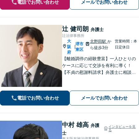
電話でお問い合わせ
メールでお問い合わせ
辻 健司朗
弁護士
辻法律事務所
大
北野田駅
か
営業時間：本
堺市
阪
|
日定休日
ら徒歩3分
東区
府
【離婚調停の経験豊富】一人ひとりの
ケースに応じて交渉を有利に導く！
【不貞の慰謝料請求】弁護士に相談す
ることで増額の可能性がアップ／不貞
の証拠収集アドバイス【親権・養育
費・面会交流の問題にも対応】【北野
電話でお問い合わせ
メールでお問い合わせ
田駅3分】【完全個室で秘密厳守】
中村 雄高
弁護
インタビューを見
る
士
東大阪布施法律事務所