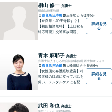
桐山 修一
弁護士
桐山法律事務所
奈良県
王寺町
王寺駅
から徒歩5分
|
【奈良県・JR王寺駅すぐ】
詳細を見
【初回相談無料】【土日祝も
る
対応可能】交通事故問題、遺
産相続問題、離婚問題などの
民事を中心に、 ご相談者様へ
最適なリーガルサポートをご
提供しています。
青木 麻耶子
弁護士
弁護士法人ましろ総合法律事務所 西大和オフィス
奈良県
河合町
大輪田駅
から徒歩6分
|
【女性側の弁護経験豊富】相
詳細を見
談者様の目線に立ってお話を
る
伺い、メンタルケアにも配慮
しながら、懇切丁寧に対応し
ます。【離婚/債務整理】あら
ゆる法的手段を駆使した解決
策をご提案【LINE利用可】
武田 和也
弁護士
【平日夜間、土日祝日、応相
平野うりわり法律事務所