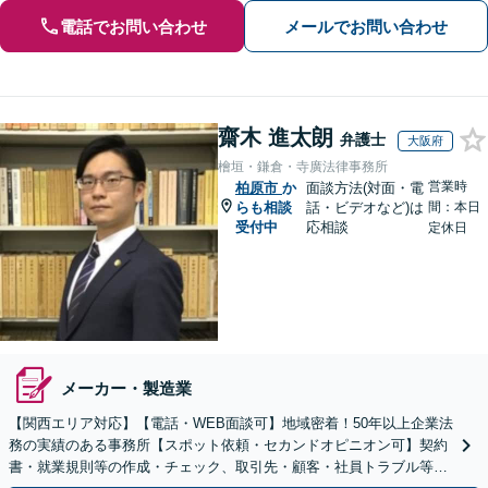
電話でお問い合わせ
メールでお問い合わせ
齋木 進太朗
弁護士
大阪府
檜垣・鎌倉・寺廣法律事務所
営業時
柏原市
か
面談方法(対面・電
らも相談
話・ビデオなど)は
間：本日
受付中
応相談
定休日
メーカー・製造業
【関西エリア対応】【電話・WEB面談可】地域密着！50年以上企業法
務の実績のある事務所【スポット依頼・セカンドオピニオン可】契約
書・就業規則等の作成・チェック、取引先・顧客・社員トラブル等、