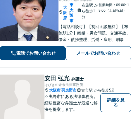
東
布施駅
か
営業時間：09:00~1
大
大
9:00（土日祝日）
ら徒歩1
阪
|
阪
分
府
市
【電話相談可】【初回面談無料】【布
施駅1分】離婚・男女問題、交通事故、
借金・債務整理、労働・雇用、刑事事
件 など【相談しやすいリーズナブルな
料金体系】【着手金0円】で対応する分
電話でお問い合わせ
メールでお問い合わせ
野も！依頼者さまと「共闘」し、最後
まで味方になります
安田 弘光
弁護士
はびきの未来法律事務所
大阪府
羽曳野市
古市駅
から徒歩5分
|
羽曳野市にある法律事務所。
詳細を見
経験豊富な弁護士が最適な解
る
決を提案します。