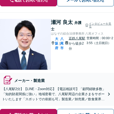
電話でお問い合わせ
メールでお問い合わせ
瀬河 良太
弁護
インタビューを見
る
士
はなぞの綜合法律事務所 八尾オフィス
近鉄八尾駅
営業時間：00:00~2
大
八
3:55（土日祝日）
阪
尾
から徒歩2
|
府
市
分
メーカー・製造業
【八尾駅2分】【LINE・Zoom対応】【電話相談可】「顧問経験多数」
「知的財産関係に強い」地域密着で、八尾駅周辺の企業さまをサポー
トいたします「スポットでの依頼も可」製造業／卸売業／飲食業界／
人材業界／不動産／物流業界【休日・夜間相談可】