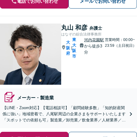
電話でお問い合わせ
メールでお問い合わせ
丸山 和彦
弁護士
はなぞの綜合法律事務所
東
河内花園駅
営業時間：00:00~
大
大
23:59（土日祝日）
から徒歩3
阪
|
阪
分
府
市
メーカー・製造業
【LINE・Zoom対応】【電話相談可】「顧問経験多数」「知的財産関
係に強い」地域密着で、八尾駅周辺の企業さまをサポートいたします
「スポットでの依頼も可」製造業／卸売業／飲食業界／人材業界／不
動産／物流業界【休日・夜間相談可】