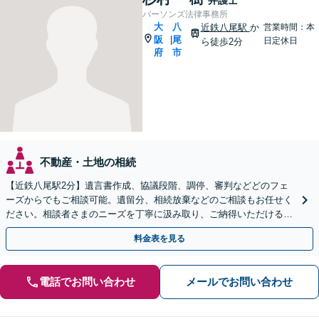
パーソンズ法律事務所
大
八
近鉄八尾駅
か
営業時間：本
阪
尾
|
日定休日
ら徒歩2分
府
市
不動産・土地の相続
【近鉄八尾駅2分】遺言書作成、協議段階、調停、審判などどのフェ
ーズからでもご相談可能。遺留分、相続放棄などのご相談もお任せく
ださい。相談者さまのニーズを丁寧に汲み取り、ご納得いただける解
決を実現できるよう尽力します【夜間・休日相談OK】
料金表を見る
電話でお問い合わせ
メールでお問い合わせ