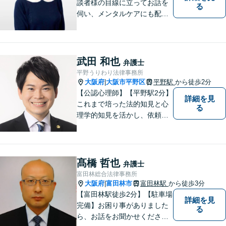
談者様の目線に立ってお話を
る
伺い、メンタルケアにも配慮
しながら、懇切丁寧に対応し
ます。【離婚/債務整理】あら
ゆる法的手段を駆使した解決
策をご提案【LINE利用可】
武田 和也
弁護士
【平日夜間、土日祝日、応相
平野うりわり法律事務所
談】
大阪府
大阪市平野区
平野駅
から徒歩2分
|
【公認心理師】【平野駅2分】
詳細を見
これまで培った法的知見と心
る
理学的知見を活かし、依頼者
様の不安や悩みに寄り添いな
がら、問題解決に向けて尽力
いたします。 どんなお悩みで
も、まずはご相談ください。
髙橋 哲也
弁護士
富田林総合法律事務所
大阪府
富田林市
富田林駅
から徒歩3分
|
【富田林駅徒歩2分】【駐車場
詳細を見
完備】お困り事がありました
る
ら、お話をお聞かせくださ