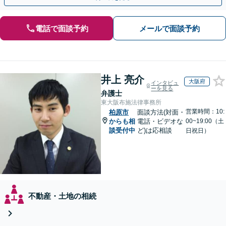
電話で面談予約
メールで面談予約
井上 亮介
大阪府
インタビュ
ーを見る
弁護士
東大阪布施法律事務所
営業時間：10:
柏原市
面談方法(対面・
からも相
電話・ビデオな
00~19:00（土
談受付中
ど)は応相談
日祝日）
不動産・土地の相続