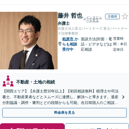
藤井 哲也
京都府
インタビュ
ーを見る
弁護士
弁護士法人富士パートナーズ 富士パートナー
ズ法律事務所
営業時
柏原市
か
面談方法(対面・電
らも相談
話・ビデオなど)は
間：本日
受付中
応相談
定休日
不動産・土地の相続
【関西エリア】【弁護士歴10年以上】【初回相談無料】税理士や司法
書士、不動産業者などとスムーズに連携し、解決へと導きます。遺産
分割協議・調停・審判とどの段階からも可能。在日韓国人のご相談も
対応しております【休日・夜間相談可】
料金表を見る