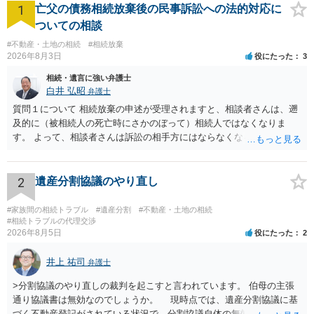
1
亡父の債務相続放棄後の民事訴訟への法的対応に
ついての相談
#不動産・土地の相続
#相続放棄
2026年8月3日
役にたった
3
相続・遺言に強い弁護士
白井 弘昭
弁護士
質問１について 相続放棄の申述が受理されますと、相談者さんは、遡
及的に（被相続人の死亡時にさかのぼって）相続人ではなくなりま
す。 よって、相談者さんは訴訟の相手方にはならなくなるので（明け
渡し請求の対象ではなくなるので）請求棄却となります。 相続放棄受
理証明を家庭裁判所で取得し、コピーを答弁書に添えて裁判所に提出
してください。 質問２について 請求棄却を求める答弁書を提出すれ
2
遺産分割協議のやり直し
ば、第１回期日は出席する必要がありません。その日は差支え（用事
があり出席できない）との記載で十分です。 質問３について 弁護士で
#家族間の相続トラブル
#遺産分割
#不動産・土地の相続
はないので、ｍｉｎｔｓでの提出の必要は無いと思います。郵送（期
#相続トラブルの代理交渉
2026年8月5日
役にたった
2
限までに届けばよい）で十分です。 詳細は、書面記載の裁判所書記官
にお問い合わせください。 以上、ご参考まで。
井上 祐司
弁護士
>分割協議のやり直しの裁判を起こすと言われています。 伯母の主張
通り協議書は無効なのでしょうか。 現時点では、遺産分割協議に基
づく不動産登記がされている状況で、分割協議自体の無効を裁判所が