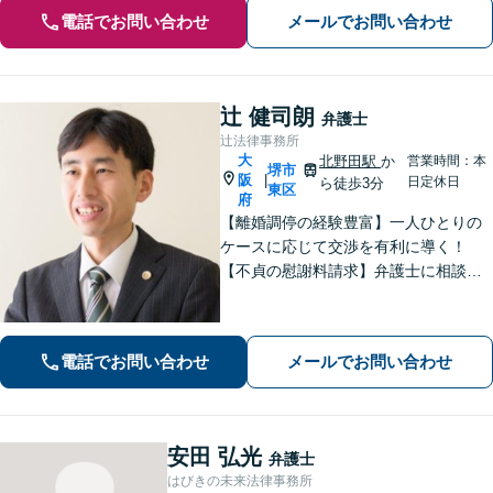
電話でお問い合わせ
メールでお問い合わせ
辻 健司朗
弁護士
辻法律事務所
大
北野田駅
か
営業時間：本
堺市
阪
|
日定休日
ら徒歩3分
東区
府
【離婚調停の経験豊富】一人ひとりの
ケースに応じて交渉を有利に導く！
【不貞の慰謝料請求】弁護士に相談す
ることで増額の可能性がアップ／不貞
の証拠収集アドバイス【親権・養育
費・面会交流の問題にも対応】【北野
電話でお問い合わせ
メールでお問い合わせ
田駅3分】【完全個室で秘密厳守】
安田 弘光
弁護士
はびきの未来法律事務所