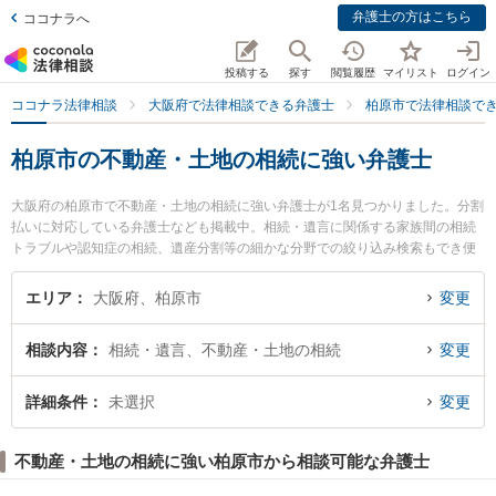
弁護士の方はこちら
ココナラへ
投稿する
探す
閲覧履歴
マイリスト
ログイン
ココナラ法律相談
大阪府で法律相談できる弁護士
柏原市で法律相談で
柏原市の不動産・土地の相続に強い弁護士
大阪府の柏原市で不動産・土地の相続に強い弁護士が1名見つかりました。分割
払いに対応している弁護士なども掲載中。相続・遺言に関係する家族間の相続
トラブルや認知症の相続、遺産分割等の細かな分野での絞り込み検索もでき便
利です。特にいろは綜合法律事務所の大西 康嗣弁護士のプロフィール情報や弁
護士費用、強みなどが注目されています。『柏原市で土日や夜間に発生した不
エリア
大阪府、柏原市
変更
動産・土地の相続のトラブルを今すぐに弁護士に相談したい』『不動産・土地
の相続のトラブル解決の実績豊富な近くの弁護士を検索したい』『初回相談無
相談内容
相続・遺言、不動産・土地の相続
変更
料で不動産・土地の相続を法律相談できる柏原市内の弁護士に相談予約した
い』などでお困りの相談者さんにおすすめです。
詳細条件
未選択
変更
不動産・土地の相続に強い柏原市から相談可能な弁護士