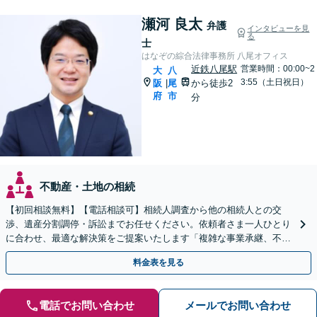
瀬河 良太
弁護
インタビューを見
る
士
はなぞの綜合法律事務所 八尾オフィス
近鉄八尾駅
営業時間：00:00~2
大
八
3:55（土日祝日）
阪
尾
から徒歩2
|
府
市
分
不動産・土地の相続
【初回相談無料】【電話相談可】相続人調査から他の相続人との交
渉、遺産分割調停・訴訟までお任せください。依頼者さま一人ひとり
に合わせ、最適な解決策をご提案いたします「複雑な事業承継、不動
産相続などにも対応」【完全個室対応】【休日・夜間相談可】
料金表を見る
電話でお問い合わせ
メールでお問い合わせ