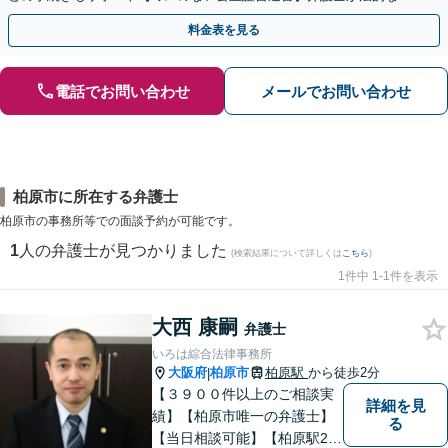
点から遺言書を作成します。
料金表を見る
電話でお問い合わせ
メールでお問い合わせ
柏原市に所在する弁護士
柏原市の事務所等での面談予約が可能です。
1
人の弁護士が見つかりました
(検索結果について詳しくは
こちら
)
1件中 1-1件を表示
大西 康嗣
弁護士
いろは綜合法律事務所
大阪府
柏原市
柏原駅
から徒歩2分
|
【３９００件以上のご相談実
詳細を見
績】【柏原市唯一の弁護士】
る
【当日相談可能】【柏原駅2