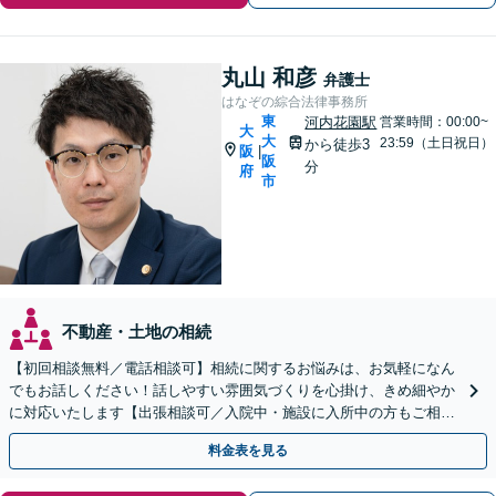
丸山 和彦
弁護士
はなぞの綜合法律事務所
東
河内花園駅
営業時間：00:00~
大
大
23:59（土日祝日）
から徒歩3
阪
|
阪
分
府
市
不動産・土地の相続
【初回相談無料／電話相談可】相続に関するお悩みは、お気軽になん
でもお話しください！話しやすい雰囲気づくりを心掛け、きめ細やか
に対応いたします【出張相談可／入院中・施設に入所中の方もご相談
ください】【子連れ相談・車いす利用可】
料金表を見る