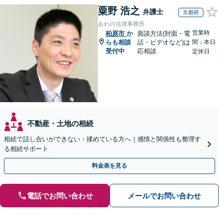
粟野 浩之
弁護士
京都府
あわの法律事務所
営業時
柏原市
か
面談方法(対面・電
らも相談
話・ビデオなど)は
間：本日
受付中
応相談
定休日
不動産・土地の相続
相続で話し合いができない・揉めている方へ｜感情と関係性も整理す
る相続サポート
料金表を見る
電話でお問い合わせ
メールでお問い合わせ