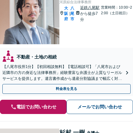
河原綜合法律事務所
近鉄八尾駅
営業時間：10:00~2
大
八
2:00（土日祝日）
阪
尾
から徒歩7
|
府
市
分
不動産・土地の相続
【八尾市役所1分】【初回相談無料】【電話相談可】「八尾市および
近隣市の方の身近な法律事務所」経験豊富な弁護士が上質なリーガル
サービスを提供します。遺言書作成から遺産分割協議まで幅広く対応
「他士業と連携してスムーズな解決」【休日・夜間相談可】
料金表を見る
電話でお問い合わせ
メールでお問い合わせ
杉村 一樹
弁護士