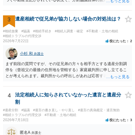
認めたわけではないので、分割協議の効力に影響はありません。 先
方の訴訟の主張及び立証次第ですが、 ・御祖母様の認知能力に関する
医師の意見書、筆跡鑑定 が提出されればその効力が否定される可能性
3
遺産相続で従兄弟が協力しない場合の対処法は？
はありますが、 ・伯母様自身が分割協議に加わっていること ・御祖母
様の意に反する遺産分割協議を行う実益が誰にあったかの立証が困難
#相続放棄
#協議
#相続手続き
#相続人調査・確定
#不動産・土地の相続
であること からすると、実際に遺産分割協議の効力が否定される可能
#相続トラブルの代理交渉
2026年7月22日
役にたった
2
性はそれほど高くない（立証のハードルは非常に高い）ということが
言えると思います。
小杉 和
弁護士
まず前段の質問ですが、その従兄弟の方々を相手方とする遺産分割調
停を（曾祖父の最後の住所地を管轄する）家庭裁判所に申し立てるこ
とが考えられます。裁判所からの呼出しがあれば応答する可能性がま
だあるのではないでしょうか。 後段の質問については、相続放棄は可
能と思われます。時間が思った以上にないので必要書類をてきぱきと
揃える必要があります。その点是非御注意ください。
4
法定相続人に知らされていなかった遺言と遺産分
割
#遺産分割
#協議
#遺言の書き直し・やり直し
#遺言の真偽鑑定・遺言無効
#相続トラブルの代理交渉
#不動産・土地の相続
2026年7月18日
役にたった
3
匿名A
弁護士