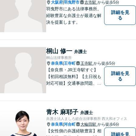
大阪府
羽曳野市
古市駅
から徒歩5分
|
羽曳野市にある法律事務所。
詳細を見
経験豊富な弁護士が最適な解
る
決を提案します。
桐山 修一
弁護士
桐山法律事務所
奈良県
王寺町
王寺駅
から徒歩5分
|
【奈良県・JR王寺駅すぐ】
詳細を見
【初回相談無料】【土日祝も
る
対応可能】交通事故問題、遺
産相続問題、離婚問題などの
民事を中心に、 ご相談者様へ
最適なリーガルサポートをご
提供しています。
青木 麻耶子
弁護士
弁護士法人ましろ総合法律事務所 西大和オフィス
奈良県
河合町
大輪田駅
から徒歩6分
|
【女性側の弁護経験豊富】相
詳細を見