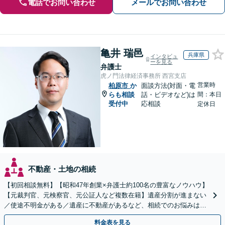
電話でお問い合わせ
メールでお問い合わせ
亀井 瑞邑
兵庫県
インタビュ
ーを見る
弁護士
虎ノ門法律経済事務所 西宮支店
営業時
柏原市
か
面談方法(対面・電
らも相談
話・ビデオなど)は
間：本日
受付中
応相談
定休日
不動産・土地の相続
【初回相談無料】【昭和47年創業×弁護士約100名の豊富なノウハウ】
【元裁判官、元検察官、元公証人など複数在籍】遺産分割が進まない
／使途不明金がある／遺産に不動産があるなど、相続でのお悩みはご
相談ください【他士業連携で登記・税も対応】
料金表を見る