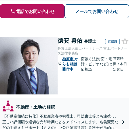
電話でお問い合わせ
メールでお問い合わせ
徳安 勇佑
弁護士
京都府
弁護士法人富士パートナーズ 富士パートナー
ズ法律事務所
営業時
柏原市
か
面談方法(対面・電
らも相談
話・ビデオなど)は
間：本日
受付中
応相談
定休日
不動産・土地の相続
【不動産相続に特化】不動産業者や税理士、司法書士等とも連携し、
正しい評価額や適切な売却時期などをアドバイスします。名義変更な
どの手続きもサポート【ミスのない公正証書遺言】弁護士が法的な観