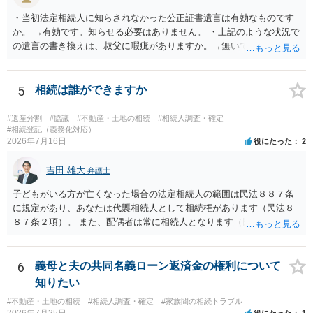
・当初法定相続人に知らされなかった公正証書遺言は有効なものです
か。 →有効です。知らせる必要はありません。 ・上記のような状況で
の遺言の書き換えは、叔父に瑕疵がありますか。→無いです。 ・分割
する場合の比率は、現状で、客観的に見てどの程度が妥当と考えられ
ますか。 →本人が自由に決められますので、どこが妥当とは言えない
です。客観的な基準もありません。 ・できれば穏やかに、分割を拒否
5
相続は誰ができますか
することはできますか。 →分割を拒否するということは、遺産はいら
ないということでしょうか。遺言で、受取を指定されててもいらない
#遺産分割
#協議
#不動産・土地の相続
#相続人調査・確定
と拒否することはできます。理由を説明する必要はありません。
#相続登記（義務化対応）
2026年7月16日
役にたった
2
吉田 雄大
弁護士
子どもがいる方が亡くなった場合の法定相続人の範囲は民法８８７条
に規定があり、あなたは代襲相続人として相続権があります（民法８
８７条２項）。 また、配偶者は常に相続人となります（民法８９０
条）。 「祖父の子供３人」の方の配偶者がご健在であれば、その方に
も相続権があります。つまり、孫５人に加えて「おじ又はおば」にも
相続権がある可能性があります。
6
義母と夫の共同名義ローン返済金の権利について
知りたい
#不動産・土地の相続
#相続人調査・確定
#家族間の相続トラブル
2026年7月25日
役にたった
1