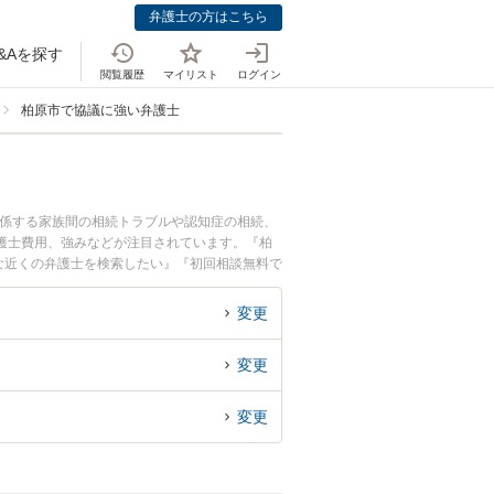
弁護士の方はこちら
&Aを探す
閲覧履歴
マイリスト
ログイン
柏原市で協議に強い弁護士
関係する家族間の相続トラブルや認知症の相続、
護士費用、強みなどが注目されています。『柏
な近くの弁護士を検索したい』『初回相談無料で
変更
変更
変更