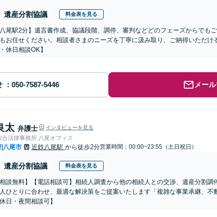
遺産分割協議
料金表を見る
八尾駅2分】遺言書作成、協議段階、調停、審判などどのフェーズからでも
もお任せください。相談者さまのニーズを丁寧に汲み取り、ご納得いただけ
・休日相談OK】
せ
メール
良太
弁護士
インタビューを見る
綜合法律事務所 八尾オフィス
府
八尾市
近鉄八尾駅
から徒歩2分
営業時間：00:00~23:55（土日祝日）
|
遺産分割協議
料金表を見る
相談無料】【電話相談可】相続人調査から他の相続人との交渉、遺産分割調
人ひとりに合わせ、最適な解決策をご提案いたします「複雑な事業承継、不
休日・夜間相談可】