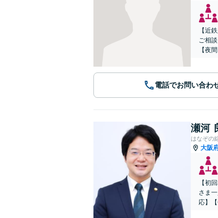
【近鉄
ご相談
【夜間
電話でお問い合わ
瀬河 
はなぞの
大阪
【初回
さま一
応】【