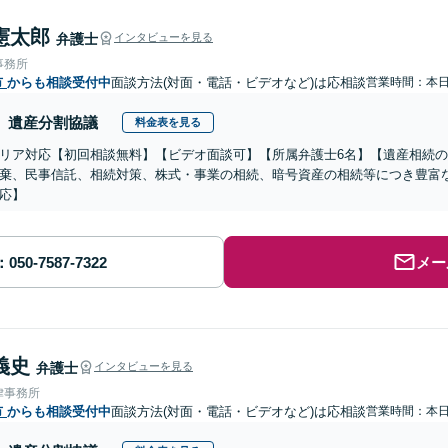
憲太郎
弁護士
インタビューを見る
事務所
市
からも相談受付中
面談方法(対面・電話・ビデオなど)は応相談
営業時間：本
遺産分割協議
料金表を見る
リア対応【初回相談無料】【ビデオ面談可】【所属弁護士6名】【遺産相続
棄、民事信託、相続対策、株式・事業の相続、暗号資産の相続等につき豊富
応】
メー
義史
弁護士
インタビューを見る
律事務所
市
からも相談受付中
面談方法(対面・電話・ビデオなど)は応相談
営業時間：本