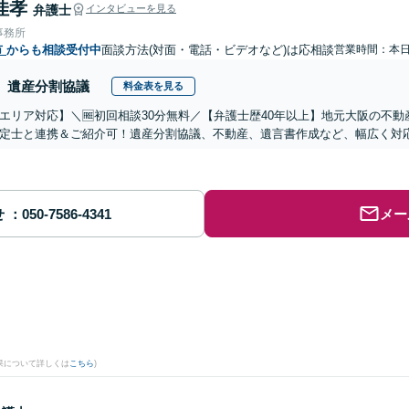
佳孝
弁護士
インタビューを見る
事務所
市
からも相談受付中
面談方法(対面・電話・ビデオなど)は応相談
営業時間：本
遺産分割協議
料金表を見る
エリア対応】＼🆓初回相談30分無料／【弁護士歴40年以上】地元大阪の不
定士と連携＆ご紹介可！遺産分割協議、不動産、遺言書作成など、幅広く対
せ
メー
果について詳しくは
こちら
)