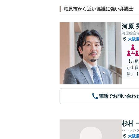
柏原市から近い協議に強い弁護士
河原 
河原綜合
大阪
【八尾
が上質
決」【
電話でお問い合わ
杉村 
パーソン
大阪