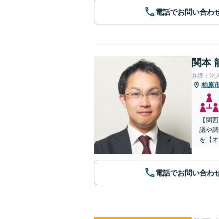
電話でお問い合わ
関本 
弁護士法
柏原
【関西
議や調
を【オ
電話でお問い合わ