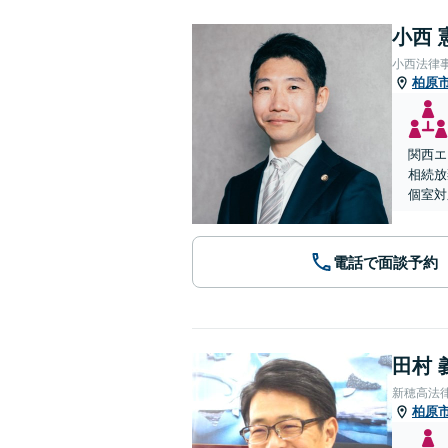
小西 
小西法律
柏原
関西エ
相続放
個室対
電話で面談予約
田村 
新穂高法
柏原