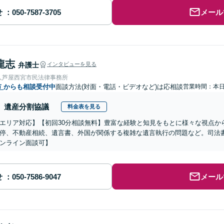
せ
メール
龍志
弁護士
インタビューを見る
人芦屋西宮市民法律事務所
市
からも相談受付中
面談方法(対面・電話・ビデオなど)は応相談
営業時間：本
遺産分割協議
料金表を見る
エリア対応】【初回30分相談無料】豊富な経験と知見をもとに様々な視点か
停、不動産相続、遺言書、外国が関係する複雑な遺言執行の問題など。司法
ンライン面談可】
せ
メール