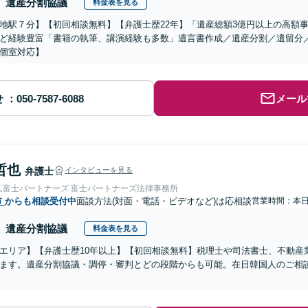
遺産分割協議
料金表を見る
地駅７分】【初回相談無料】【弁護士歴22年】「遺産総額3億円以上の高額事案
ど経験豊富「書籍の執筆、講演経験も多数」遺言書作成／遺産分割／遺留分
個室対応】
せ
メール
哲也
弁護士
インタビューを見る
人富士パートナーズ 富士パートナーズ法律事務所
市
からも相談受付中
面談方法(対面・電話・ビデオなど)は応相談
営業時間：本
遺産分割協議
料金表を見る
エリア】【弁護士歴10年以上】【初回相談無料】税理士や司法書士、不動産
ます。遺産分割協議・調停・審判とどの段階からも可能。在日韓国人のご相