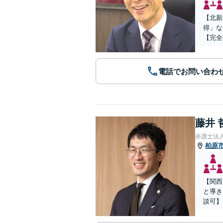
【北新
得」な
【完全
電話でお問い合わ
藤井 
弁護士法
柏原
【関西
と導き
談可】