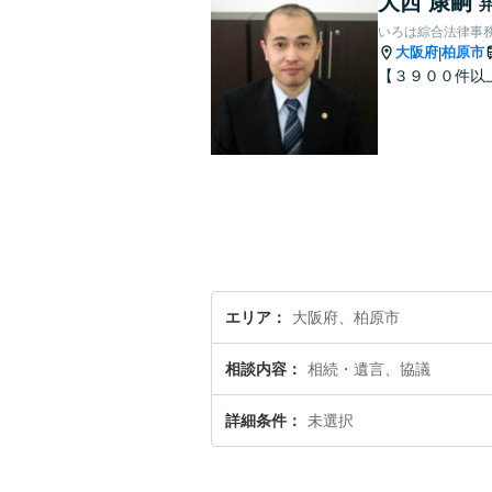
大西 康嗣
いろは綜合法律事
大阪府
柏原市
|
【３９００件以
エリア
大阪府、柏原市
相談内容
相続・遺言、協議
詳細条件
未選択