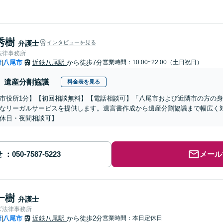
秀樹
弁護士
インタビューを見る
法律事務所
府
八尾市
近鉄八尾駅
から徒歩7分
営業時間：10:00~22:00（土日祝日）
|
遺産分割協議
料金表を見る
市役所1分】【初回相談無料】【電話相談可】「八尾市および近隣市の方の
なリーガルサービスを提供します。遺言書作成から遺産分割協議まで幅広く
休日・夜間相談可】
せ
メール
一樹
弁護士
ズ法律事務所
府
八尾市
近鉄八尾駅
から徒歩2分
営業時間：本日定休日
|