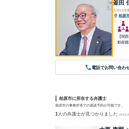
釜田 
大和法律
柏原
【関西
動産鑑
電話でお問い合わ
柏原市に所在する弁護士
柏原市の事務所等での面談予約が可能です。
1
人の弁護士が見つかりました
(検索結