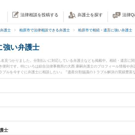
法律相談を投稿する
弁護士を探す
法律Q
弁護士
柏原市で法律相談できる弁護士
柏原市で相続・遺言に強い弁護士
に強い弁護士
1名見つかりました。分割払いに対応している弁護士なども掲載中。相続・遺言に
き便利です。特にいろは綜合法律事務所の大西 康嗣弁護士のプロフィール情報や弁
ラブルを今すぐに弁護士に相談したい』『遺産分割協議のトラブル解決の実績豊富
士に相談予約したい』などでお困りの相談者さんにおすすめです。
護士