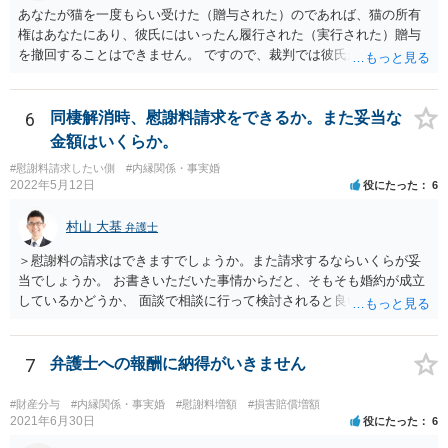
あなたが猫を一度もらい受けた（贈与された）のであれば、猫の所有
権はあなたにあり、彼氏にはいったん履行された（実行された）贈与
を撤回することはできません。 ですので、裁判では彼氏が勝つことは
できません。 もっとも、贈与が立証（証明）できるかどうかはご記載
の事情からははっきりしませんので、早めに弁護士に面談相談する方
がいいでしょう。 場合によっては弁護士名で通知等出してもらうほう
6
同棲解消時、慰謝料請求をできるか。また妥当な
がいいかもしれません。
金額はいくらか。
#慰謝料請求したい側
#内縁関係・事実婚
2022年5月12日
役にたった
6
村山 大基
弁護士
＞慰謝料の請求はできますでしょうか。また請求するならいくらが妥
当でしょうか。 お書きいただいた事情からだと、そもそも婚約が成立
しているかどうか、 面談で相談に行って検討されると良いと思いま
す。 結婚前提の交際にとどまり、婚約とまでは認められない可能性が
あるからです。 他方で、実際問題として同棲のために金銭的不利益が
生じているので、 厳密に婚約が成立しているかどうかは別として、話
7
弁護士への報酬に納得がいきません
し合いにより一定の支払いを受けて別れる、というのも考えられま
す。 相手としても、裁判までして争って支払いゼロを目指すよりは、
#財産分与
#内縁関係・事実婚
#慰謝料増額
#損害賠償増額
一定額を支払って円満に解決したいと考える可能性はあります。
2021年6月30日
役にたった
6