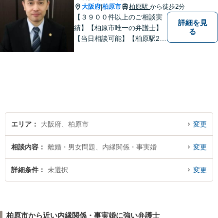
大阪府
柏原市
柏原駅
から徒歩2分
|
【３９００件以上のご相談実
詳細を見
績】【柏原市唯一の弁護士】
る
【当日相談可能】【柏原駅2
分・堅下駅6分】
エリア
大阪府、柏原市
変更
相談内容
離婚・男女問題、内縁関係・事実婚
変更
詳細条件
未選択
変更
柏原市から近い内縁関係・事実婚に強い弁護士