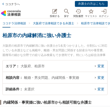
弁護士の方はこちら
ココナラへ
投稿する
探す
閲覧履歴
マイリスト
ログイン
ココナラ法律相談
大阪府で法律相談できる弁護士
柏原市で法律相談で
柏原市の内縁解消に強い弁護士
大阪府の柏原市で内縁解消に強い弁護士が1名見つかりました。分割払いに対応
している弁護士なども掲載中。離婚・男女問題に関係する財産分与や養育費、
親権等の細かな分野での絞り込み検索もでき便利です。特にいろは綜合法律事
務所の大西 康嗣弁護士のプロフィール情報や弁護士費用、強みなどが注目され
ています。『柏原市で土日や夜間に発生した内縁解消のトラブルを今すぐに弁
エリア
大阪府、柏原市
変更
護士に相談したい』『内縁解消のトラブル解決の実績豊富な近くの弁護士を検
索したい』『初回相談無料で内縁解消を法律相談できる柏原市内の弁護士に相
相談内容
離婚・男女問題、内縁関係・事実婚
変更
談予約したい』などでお困りの相談者さんにおすすめです。
詳細条件
未選択
変更
内縁関係・事実婚に強い柏原市から相談可能な弁護士