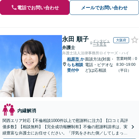
電話でお問い合わせ
メールでお問い合わせ
永田 順子
大阪府
インタビュ
ーを見る
弁護士
弁護士法人法律事務所ロイヤーズ・ハイ
営業時間：0
柏原市
か
面談方法(対面・
らも相談
電話・ビデオな
8:30~19:00
受付中
ど)は応相談
（平日）
内縁解消
関西エリア対応【不倫相談1000件以上で慰謝料に注力】【口コミ高評
価多数】【相談無料】【完全成功報酬制有】不倫の慰謝料請求は、実
績豊富な弁護士にお任せください。「浮気をされた側／してしまった