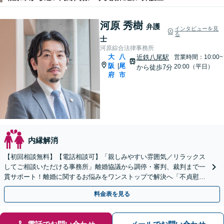
河原 秀樹
弁護
インタビューを見
る
士
河原綜合法律事務所
大
八
近鉄八尾駅
営業時間：10:00~
阪
尾
|
20:00（平日）
から徒歩7分
府
市
内縁解消
【初回相談無料】【電話相談可】「親しみやすい雰囲気／リラックス
してご相談いただける事務所」離婚協議から調停・審判、裁判まで一
貫サポート！離婚に関するお悩みをワンストップで解決へ「不貞慰謝
料請求など金銭トラブルも相談可」【休日・夜間相談可】
料金表を見る