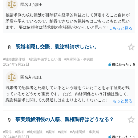
匿名B
弁護士
被請求側の成功報酬が排除額を経済的利益として算定すること自体が
矛盾を孕んでいるので、納得できないお気持ちはごもっともだと思い
ます。 要は依頼者は請求側の主張額がおかしいと思っているからこそ
弁護士を頼んでいて、弁護士も請求側の主張額がおかしいことを主張
しておきながら、成功報酬の請求の段になるとその「おかしい」請求
側の主張額を基準にして排除額を経済的利益として成功報酬を算定す
8
既婚者隠し交際、慰謝料請求したい。
るのは、二枚舌との誹りを受けても仕方がない面もあるように思いま
す。 ですので、被請求側の弁護士は、タイムチャージを併用したり、
#離婚書類作成
#慰謝料請求したい側
#内縁関係・事実婚
対応継続月毎に報酬を受けたり、出廷日当で調整したり、できるだけ
2024年9月22日
役にたった
5
排除額ベースの成功報酬の割合を落としていった方が良いようにも思
いますが、そうなってくると弁護士に勝訴インセンティブが働きにく
匿名A
弁護士
くなるのがなかなか難しいところです。 二枚舌を避けつつ、勝訴イン
既婚者で配偶者と死別しているという嘘をついたことを示す証拠が残
センティブも確保するためには、請求側の主張額を鵜呑みにした排除
っているかどうかが重要です。 ただ、内縁関係という評価は難しく、
額ベースとするのではなく、弁護士として反対の立場であれば、２～
慰謝料請求に関しての見通しはあまりよろしくないことにご留意なさ
３割くらいの確率で認められそうな金額がいくらくらいかを提示した
ったうえで今後の対応を検討する必要があります。
上で、そこからの排除額ベースとすることも考えられますが、それだ
と弱気な弁護士だと思われたり、先生は私の主張を分かってくれてい
9
事実婚解消後の入籍、親権調停はどうなる？
ないと目くじらを立てる依頼者もいそうなので、やはり難点がありま
す。 個人的には、着手金の割合を高めて、タイムチャージ併用型にし
たり、長期化した場合は追加着手金を請求できるようにしたりして最
#調停
#親権
#離婚協議
#審判
#裁判
#内縁関係・事実婚
2024年6月23日
役にたった
1