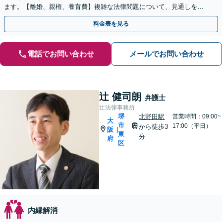
ます。【離婚、親権、養育費】複雑な法律問題について、見通しを立
て、今後のご提案をいたします。【土日・夜間対応可】
料金表を見る
電話でお問い合わせ
メールでお問い合わせ
辻 健司朗
弁護士
辻法律事務所
堺
北野田駅
営業時間：09:00~
大
市
17:00（平日）
から徒歩3
阪
|
東
分
府
区
内縁解消