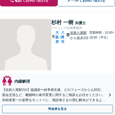
電話でお問い合わせ
メールでお問い合わせ
杉村 一樹
弁護士
パーソンズ法律事務所
大
八
近鉄八尾駅
営業時間：10:00~
阪
尾
|
18:00（平日）
から徒歩2分
府
市
内縁解消
【近鉄八尾駅2分】協議前〜紛争発生後、どのフェーズからも対応。
面会交流など、離婚時の条件変更に関するご相談もお任せください。
依頼者第一の姿勢をモットーに、相談者さまの望む解決ができるよう
柔軟に対応いたします【夜間・休日相談OK】
料金表を見る