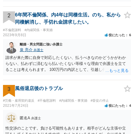
万円支払えば良いと思います。 3 今後同じような請求をされないよ
うに合意書を取り交わす必要はあると思います。 4 合意書を取り交
わし、その中で精算条項（一切の債権債務のないことを確認する）を
2
6年間不倫関係、内4年は同棲生活。のち、私から
設ければ、大丈夫です。
同棲解消し、手切れ金請求したい。
#不倫慰謝料
#内縁関係・事実婚
2023年9月8日
役にたった
6
離婚・男女問題に強い弁護士
泉 亮介
弁護士
請求が来た際に自身で対応したくない、払うべきなのかどうかがわか
らない、払わずに済むなら払いたくない等様々な理由で弁護士を立て
ることは考えられます。 100万円の内訳として、引越し代等でどの程
度の費用がかかったのかや、慰謝料としての支払いだったのかどうか
によっても追加での請求については変わってくるかと思われます。 ま
た、請求する金額によっては、相手方の判断として、それで全て終わ
3
風俗退店後のトラブル
るのであれば払っておしまいにする、という考え方もあり得ます。
#労働・雇用契約違反
#不倫慰謝料
#内縁関係・事実婚
#督促の停止
2021年7月24日
役にたった
4
匿名A
弁護士
性交渉のことです。負ける可能性もあります。相手がどんな主張や立