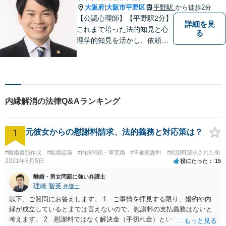
談】
大阪府
大阪市平野区
平野駅
から徒歩2分
|
【公認心理師】【平野駅2分】
詳細を見
これまで培った法的知見と心
る
理学的知見を活かし、依頼者
様の不安や悩みに寄り添いな
がら、問題解決に向けて尽力
いたします。 どんなお悩みで
も、まずはご相談ください。
内縁解消の法律Q&Aランキング
1
元彼女からの慰謝料請求、法的義務と対応策は？
#離婚書類作成
#離婚協議
#内縁関係・事実婚
#不倫慰謝料
#慰謝料請求された側
2021年8月5日
役にたった
15
離婚・男女問題に強い弁護士
理崎 智英
弁護士
以下、ご質問にお答えします。 1 ご事情を拝見する限り、婚約や内
縁が成立しているとまでは言えないので、慰謝料の支払義務はないと
考えます。 2 慰謝料ではなく解決金（手切れ金）という名目で数十