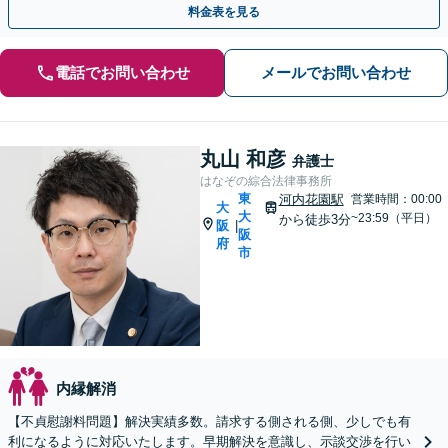
料金表を見る
電話でお問い合わせ
メールでお問い合わせ
丸山 和彦
弁護士
はなぞの綜合法律事務所
東
河内花園駅
営業時間：00:00
大
大
~23:59（平日）
から徒歩3分
阪
|
阪
府
市
内縁解消
【不貞慰謝料問題】解決実績多数。請求する側される側、少しでも有
利になるように対応いたします。早期解決を意識し、示談交渉を行い