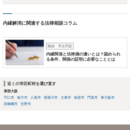
と整えての訴訟提起だとは思いますが、これからでも整えられるので
あれば準備しておくことが大切でしょう。 ⑦今回の不貞行為が原因で
離婚に至るのであれば100万円以上で和解・判決になることが多いと思
います。具体的な事情が分かりかねますので、幅のありすぎる回答で
内縁解消に関連する法律相談コラム
申し訳ありません。 現在、法律事務所にご依頼されているようですか
ら、ご担当の先生にも聞いてみて頂ければと存じます。 ご参考になれ
ば幸いです。
離婚・男女問題
内縁関係と法律婚の違いとは？認められ
る条件、関係の証明に必要なこととは
近くの市区町村を選び直す
東部大阪
守口市
枚方市
八尾市
寝屋川市
大東市
柏原市
門真市
東大阪市
四條畷市
交野市