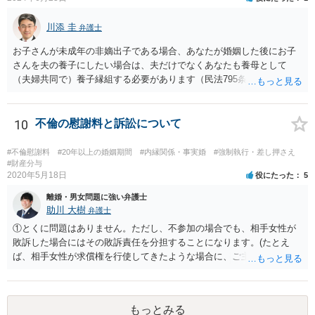
悪排除額ベースの成功報酬はもらえなくても気にしないというのが良
いように思っています。 いずれにせよ、どういう形をとるにせよ、支
川添 圭
払う報酬額はあまり変わらないと思いますので、そのとおりに支払っ
弁護士
ても損にはならないはずです。 基本的に弁護士に1時間動いてもらう
お子さんが未成年の非嫡出子である場合、あなたが婚姻した後にお子
場合の相場は税抜2万円くらいですので、あなたの事件に50時間以上費
さんを夫の養子にしたい場合は、夫だけでなくあなたも養母として
やしているのであれば排除額ベースの成功報酬が支払われないと弁護
（夫婦共同で）養子縁組する必要があります（民法795条本文）。これ
士にとっては割りの悪い事件ということになるかと存じます。
は、養親と子の間には嫡出子の関係が生じるところ（民法809条）、実
母と子の間が非嫡出子の関係のままではバランスに欠けるためである
と説明されています。 そして、再婚後の養子縁組によって夫婦の共同
10
不倫の慰謝料と訴訟について
親権となった場合は、血縁上の父親からの父を親権者とする協議に代
わる調停及び審判（民法819条5項）は認められないと考えます。 この
#不倫慰謝料
#20年以上の婚姻期間
#内縁関係・事実婚
#強制執行・差し押さえ
点について明確な判例はありませんが、離婚後の親権者変更（民法819
#財産分与
2020年5月18日
役にたった
5
条6項）においては、離婚後に親権者が再婚して元夫婦の子と再婚相手
が養子縁組した場合には、親権者変更の申立ては認められないとする
離婚・男女問題に強い弁護士
最高裁判例があり、その判例で述べられている理由は民法819条5項の
助川 大樹
弁護士
場面でも同様であると考えられるからです。
①とくに問題はありません。ただし、不参加の場合でも、相手女性が
敗訴した場合にはその敗訴責任を分担することになります。(たとえ
ば、相手女性が求償権を行使してきたような場合に、ご主人から、今
回の訴訟で出てきた主張と反する主張が出来なくなります。) ②その可
能性もあるでしょうが、真相は分かりません。 ③ならないと思いま
す。 ④- ⑤それにはなりえます。 ⑥一般論ですが、裁判官は証拠に基
もっとみる
づいて事実を認定するわけですから、証拠が大切です。 証拠をきちん