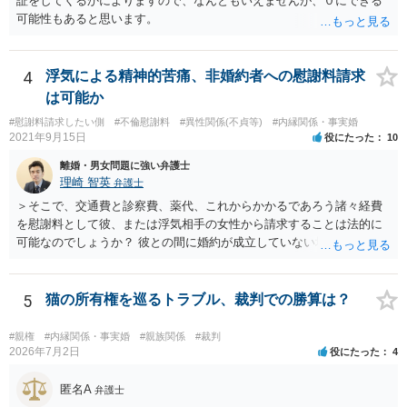
証をしてくるかによりますので、なんともいえませんが、０にできる
可能性もあると思います。
4
浮気による精神的苦痛、非婚約者への慰謝料請求
は可能か
#慰謝料請求したい側
#不倫慰謝料
#異性関係(不貞等)
#内縁関係・事実婚
2021年9月15日
役にたった
10
離婚・男女問題に強い弁護士
理崎 智英
弁護士
＞そこで、交通費と診察費、薬代、これからかかるであろう諸々経費
を慰謝料として彼、または浮気相手の女性から請求することは法的に
可能なのでしょうか？ 彼との間に婚約が成立していない場合には，彼
や浮気相手の女性に対して慰謝料を請求することはできません。
5
猫の所有権を巡るトラブル、裁判での勝算は？
#親権
#内縁関係・事実婚
#親族関係
#裁判
2026年7月2日
役にたった
4
匿名A
弁護士