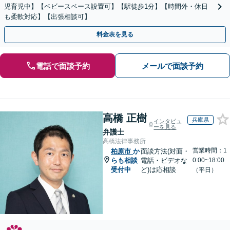
児育児中】【ベビースペース設置可】【駅徒歩1分】【時間外・休日
も柔軟対応】【出張相談可】
料金表を見る
電話で面談予約
メールで面談予約
高橋 正樹
兵庫県
インタビュ
ーを見る
弁護士
高橋法律事務所
営業時間：1
柏原市
か
面談方法(対面・
らも相談
電話・ビデオな
0:00~18:00
受付中
ど)は応相談
（平日）