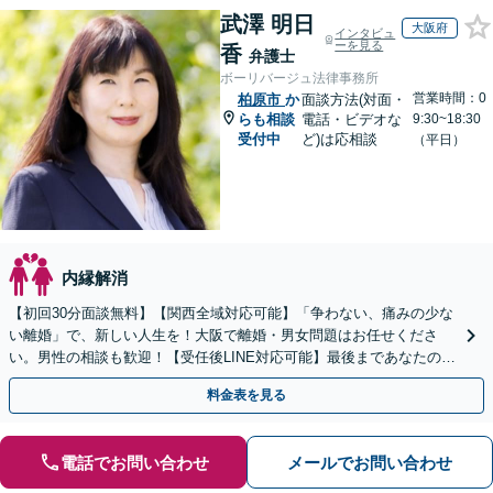
武澤 明日
大阪府
インタビュ
ーを見る
香
弁護士
ボーリバージュ法律事務所
営業時間：0
柏原市
か
面談方法(対面・
らも相談
電話・ビデオな
9:30~18:30
受付中
ど)は応相談
（平日）
内縁解消
【初回30分面談無料】【関西全域対応可能】「争わない、痛みの少な
い離婚」で、新しい人生を！大阪で離婚・男女問題はお任せくださ
い。男性の相談も歓迎！【受任後LINE対応可能】最後まであなたの味
方です。【女性弁護士】【豊中駅徒歩5分】
料金表を見る
電話でお問い合わせ
メールでお問い合わせ