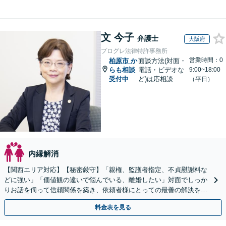
文 今子
弁護士
大阪府
プログレ法律特許事務所
営業時間：0
柏原市
か
面談方法(対面・
らも相談
電話・ビデオな
9:00~18:00
受付中
ど)は応相談
（平日）
内縁解消
【関西エリア対応】【秘密厳守】「親権、監護者指定、不貞慰謝料な
どに強い」「価値観の違いで悩んでいる、離婚したい」対面でしっか
りお話を伺って信頼関係を築き、依頼者様にとっての最善の解決を目
指します！離婚を考えている段階でもご相談ください。
料金表を見る