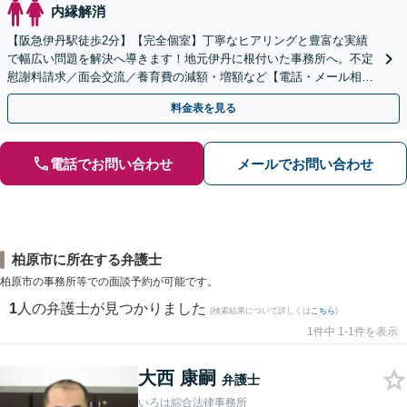
内縁解消
【阪急伊丹駅徒歩2分】【完全個室】丁寧なヒアリングと豊富な実績
で幅広い問題を解決へ導きます！地元伊丹に根付いた事務所へ。不定
慰謝料請求／面会交流／養育費の減額・増額など【電話・メール相談
初回無料】【休日夜間対応可】【オンライン可能】
料金表を見る
電話でお問い合わせ
メールでお問い合わせ
柏原市に所在する弁護士
柏原市の事務所等での面談予約が可能です。
1
人の弁護士が見つかりました
(検索結果について詳しくは
こちら
)
1件中 1-1件を表示
大西 康嗣
弁護士
いろは綜合法律事務所