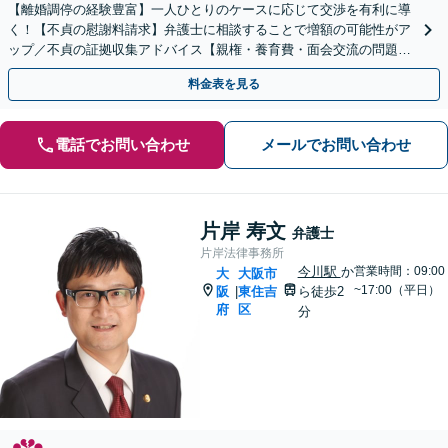
【離婚調停の経験豊富】一人ひとりのケースに応じて交渉を有利に導
く！【不貞の慰謝料請求】弁護士に相談することで増額の可能性がア
ップ／不貞の証拠収集アドバイス【親権・養育費・面会交流の問題に
も対応】【北野田駅3分】
料金表を見る
電話でお問い合わせ
メールでお問い合わせ
片岸 寿文
弁護士
片岸法律事務所
今川駅
か
営業時間：09:00
大
大阪市
~17:00（平日）
阪
東住吉
ら徒歩2
|
府
区
分