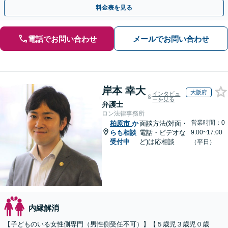
側両方対応」人情派弁護士！
料金表を見る
電話でお問い合わせ
メールでお問い合わせ
岸本 幸大
大阪府
インタビュ
ーを見る
弁護士
ロン法律事務所
営業時間：0
柏原市
か
面談方法(対面・
らも相談
電話・ビデオな
9:00~17:00
受付中
ど)は応相談
（平日）
内縁解消
【子どものいる女性側専門（男性側受任不可）】【５歳児３歳児０歳