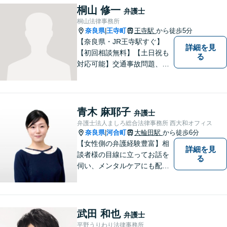
桐山 修一
弁護士
桐山法律事務所
奈良県
王寺町
王寺駅
から徒歩5分
|
【奈良県・JR王寺駅すぐ】
詳細を見
【初回相談無料】【土日祝も
る
対応可能】交通事故問題、遺
産相続問題、離婚問題などの
民事を中心に、 ご相談者様へ
最適なリーガルサポートをご
提供しています。
青木 麻耶子
弁護士
弁護士法人ましろ総合法律事務所 西大和オフィス
奈良県
河合町
大輪田駅
から徒歩6分
|
【女性側の弁護経験豊富】相
詳細を見
談者様の目線に立ってお話を
る
伺い、メンタルケアにも配慮
しながら、懇切丁寧に対応し
ます。【離婚/債務整理】あら
ゆる法的手段を駆使した解決
策をご提案【LINE利用可】
武田 和也
弁護士
【平日夜間、土日祝日、応相
平野うりわり法律事務所