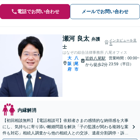
電話でお問い合わせ
メールでお問い合わせ
瀬河 良太
弁護
インタビューを見
る
士
はなぞの綜合法律事務所 八尾オフィス
大
八
近鉄八尾駅
営業時間：00:00~
阪
尾
|
23:59（平日）
から徒歩2分
府
市
内縁解消
【初回相談無料】【電話相談可】依頼者さまの感情的な納得感を大事
にし、気持ちに寄り添い離婚問題を解決「子の監護が関わる複雑な案
件も対応」相続人調査から他の相続人との交渉、遺産分割調停・訴訟
までお任せください【完全個室対応】【休日・夜間相談可】