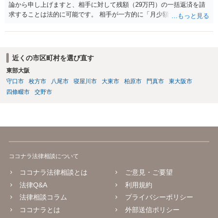
論から申し上げますと、相手に対して残額（29万円）の一括返済を請
求することは法的に可能です。 相手が一方的に「月少額ずつ返す」と
言ってきたとしても、あなたが同意していない以上、分割払いの合意
は成立していません。当初の返済期日も過ぎているため、一括返済を
求める権利があります。 具体的には、以下の手順で進めるのが効果的
です。 分割拒否と一括請求の通知：PayPayのメッセージ等で「分割
近くの市区町村を選び直す
払いには同意していないため、残額の一括払いを求める」旨を明確に
東部大阪
伝えます。 相手の本名・住所の確認：応じない場合に法的手段（少額
守口市
枚方市
八尾市
寝屋川市
大東市
柏原市
門真市
東大阪市
訴訟など）をとるには、相手の身元が必要です。分からない場合は、
まず本名や住所の特定を進めてください。 相手が購入した高額商品
四條畷市
交野市
（Switch2等）の事実も踏まえ、応じない場合は法的措置を辞さない姿
勢で交渉に臨むのが現実的かと思います。
ココナラ法律相談について
ココナラ法律相談とは
ご意見・ご要望
法律Q&A
利用規約
法律相談コラム
プライバシーポリシー
ココナラとは
外部送信ポリシー