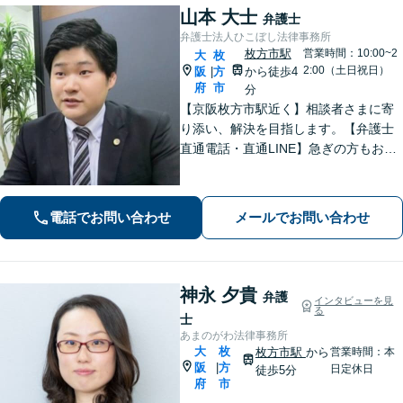
山本 大士
弁護士
弁護士法人ひこぼし法律事務所
枚方市駅
営業時間：10:00~2
大
枚
2:00（土日祝日）
阪
方
から徒歩4
|
府
市
分
【京阪枚方市駅近く】相談者さまに寄
り添い、解決を目指します。【弁護士
直通電話・直通LINE】急ぎの方もお電
話での相談予約は22時まで、メール・L
INEなら24時間対応！丁寧な聞き取り
と対応で不安を取り除けるよう努めま
電話でお問い合わせ
メールでお問い合わせ
す。
神永 夕貴
弁護
インタビューを見
る
士
あまのがわ法律事務所
大
枚
枚方市駅
から
営業時間：本
阪
方
|
日定休日
徒歩5分
府
市