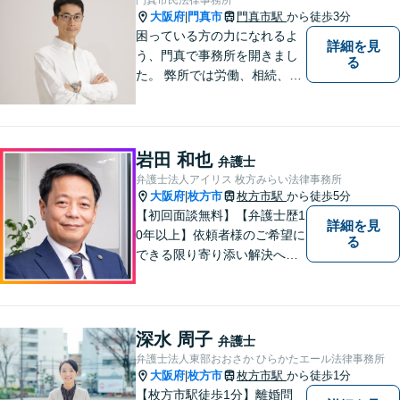
大阪府
門真市
門真市駅
から徒歩3分
|
困っている方の力になれるよ
詳細を見
う、門真で事務所を開きまし
る
た。 弊所では労働、相続、離
婚、交通事故、不動産、破
産、中小企業法務その他様々
な法律相談を承っておりま
す。
岩田 和也
弁護士
弁護士法人アイリス 枚方みらい法律事務所
大阪府
枚方市
枚方市駅
から徒歩5分
|
【初回面談無料】【弁護士歴1
詳細を見
0年以上】依頼者様のご希望に
る
できる限り寄り添い解決へと
導きます 【離婚問題】同事務
所の女性弁護士と連携して慰
謝料や財産分与などに対応。
夫婦カウンセラーの資格保有
深水 周子
弁護士
【相続問題】セミナー講師や
弁護士法人東部おおさか ひらかたエール法律事務所
書籍執筆の経験あり【枚方市
大阪府
枚方市
枚方市駅
から徒歩1分
|
駅5分】
【枚方市駅徒歩1分】離婚問