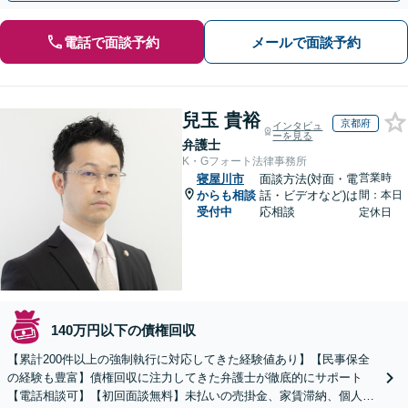
電話で面談予約
メールで面談予約
兒玉 貴裕
京都府
インタビュ
ーを見る
弁護士
K・Gフォート法律事務所
営業時
寝屋川市
面談方法(対面・電
からも相談
話・ビデオなど)は
間：本日
受付中
応相談
定休日
140万円以下の債権回収
【累計200件以上の強制執行に対応してきた経験値あり】【民事保全
の経験も豊富】債権回収に注力してきた弁護士が徹底的にサポート
【電話相談可】【初回面談無料】未払いの売掛金、家賃滞納、個人間