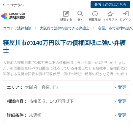
弁護士の方はこちら
ココナラへ
投稿する
探す
閲覧履歴
マイリスト
ログイン
ココナラ法律相談
大阪府で法律相談できる弁護士
寝屋川市で法律相談
寝屋川市の140万円以下の債権回収に強い弁護
士
大阪府の寝屋川市で140万円以下の債権回収に強い弁護士が1名見つかりまし
た。初回面談無料や休日面談に対応している弁護士なども掲載中。債権回収に
関係する売掛金回収や債権回収代行、債権の時効中断等の細かな分野での絞り
込み検索もでき便利です。特に北河内総合法律事務所の金尾 基樹弁護士のプロ
フィール情報や弁護士費用、強みなどが注目されています。『寝屋川市で土日
エリア
大阪府、寝屋川市
変更
や夜間に発生した140万円以下の債権回収のトラブルを今すぐに弁護士に相談
したい』『140万円以下の債権回収のトラブル解決の実績豊富な近くの弁護士
相談内容
債権回収、140万円以下
変更
を検索したい』『初回相談無料で140万円以下の債権回収を法律相談できる寝
屋川市内の弁護士に相談予約したい』などでお困りの相談者さんにおすすめで
す。
詳細条件
未選択
変更