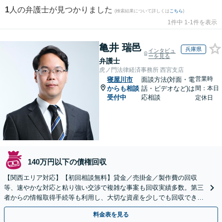
1
人の弁護士が見つかりました
(検索結果について詳しくは
こちら
)
1件中 1-1件を表示
亀井 瑞邑
兵庫県
インタビュ
ーを見る
弁護士
虎ノ門法律経済事務所 西宮支店
営業時
寝屋川市
面談方法(対面・電
からも相談
話・ビデオなど)は
間：本日
受付中
応相談
定休日
140万円以下の債権回収
【関西エリア対応】【初回相談無料】貸金／売掛金／製作費の回収
等、速やかな対応と粘り強い交渉で複雑な事案も回収実績多数。第三
者からの情報取得手続等も利用し、大切な資産を少しでも回収できる
よう尽力します【フリーランス・個人事業主のご相談も対応】
料金表を見る