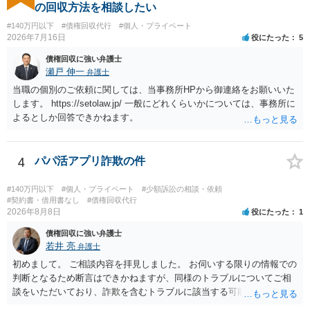
場合も）、裁判所が当該代理人弁護士に事前連絡し、引き続き訴訟も
の回収方法を相談したい
受任するかを聞いたうえで、受任の意志が明らかになったところで、
#140万円以下
#債権回収代行
#個人・プライベート
直接被告に送達するのではなく、代理人に訴状の受領を促すこともあ
2026年7月16日
役にたった
5
ります。 ラインのやり取りでしか証拠がないと、実際の本人性が明ら
かではありません。もちろん弁護士（２０万円の請求で代理人弁護士
債権回収に強い弁護士
に委任するかも疑わしいのですが）も住所は明らかにしないでしょ
瀬戸 伸一
弁護士
う。 何か本人を示す事実（振込先などの情報）から、相手の住所等の
当職の個別のご依頼に関しては、当事務所HPから御連絡をお願いいた
情報を割り出していくしかないように思えます。 以上、ご参考まで。
します。 https://setolaw.jp/ 一般にどれくらいかについては、事務所に
よるとしか回答できかねます。
4
パパ活アプリ詐欺の件
#140万円以下
#個人・プライベート
#少額訴訟の相談・依頼
#契約書・借用書なし
#債権回収代行
2026年8月8日
役にたった
1
債権回収に強い弁護士
若井 亮
弁護士
初めまして。 ご相談内容を拝見しました。 お伺いする限りの情報での
判断となるため断言はできかねますが、同様のトラブルについてご相
談をいただいており、詐欺を含むトラブルに該当する可能性があるで
しょう。 返金の請求にあたっては、相手方の身元を特定する必要があ