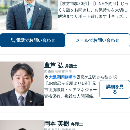
【枚方市駅30秒】【LINE予約可】じっ
くり話をお聞きし、お気持ちを大切に
解決までサポート致します【キッズス
ペース充実】1000件以上の離婚問題を
対応した女性弁護士も在籍【事前予約
で平日夜間面談可】
電話でお問い合わせ
メールでお問い合わせ
豊芦 弘
弁護士
四條畷法律事務所
大阪府
四條畷市
忍ケ丘駅
から徒歩1分
|
【JR線忍ヶ丘駅より1分】元
詳細を見
市役所職員・ケアマネジャー
る
資格保有。複雑な人間関係が
絡む相続・遺言・高齢者トラ
ブルの根本的解決に尽力しま
す。
岡本 英樹
弁護士
門真市民法律事務所