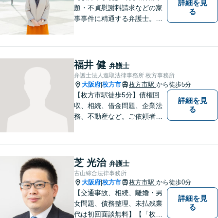
詳細を見
題・不貞慰謝料請求などの家
る
事事件に精通する弁護士。依
頼者さまと同じ目線に立ち、
最善の解決方法をご提案。次
のステップへ進むお手伝いを
致します。どんなお悩みで
福井 健
弁護士
も、ご相談ください。【キッ
弁護士法人進取法律事務所 枚方事務所
ズスペースあり】
大阪府
枚方市
枚方市駅
から徒歩5分
|
【枚方市駅徒歩5分】債権回
詳細を見
収、相続、借金問題、企業法
る
務、不動産など。ご依頼者さ
まに安心して満足した法的サ
ービスをご利用いただけるよ
う尽力いたします。お話しを
しっかりと聞き、法律の観点
芝 光治
弁護士
からだけでなくお気持ちやご
古山綜合法律事務所
事情に寄り添った対応が可能
大阪府
枚方市
枚方市駅
から徒歩0分
|
です。
【交通事故、相続、離婚・男
詳細を見
女問題、債務整理、未払残業
る
代は初回面談無料】【「枚方