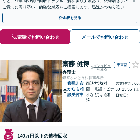
など、企業間の債権回収トラブルに解決実績多数あり。依頼者さまの
ご意向に寄り添い、的確な対応をご提案します。迅速かつ粘り強い交
渉で、少しでも回収できるよう尽力します【土日祝対応可】
料金表を見る
電話でお問い合わせ
メールでお問い合わせ
齋藤 健博
東京都
インタビュ
ーを見る
弁護士
銀座さいとう法律事務所
寝屋川市
面談方法(対
営業時間：06:
からも相
面・電話・ビデ
00~23:55（土
談受付中
オなど)は応相
日祝日）
談
140万円以下の債権回収