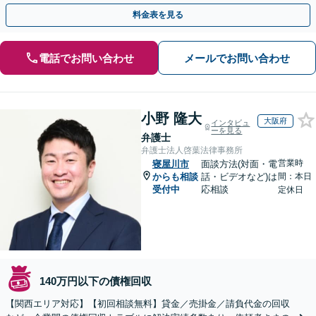
のお金の貸し借りなど【関西エリア対応】
料金表を見る
電話でお問い合わせ
メールでお問い合わせ
小野 隆大
大阪府
インタビュ
ーを見る
弁護士
弁護士法人啓葉法律事務所
営業時
寝屋川市
面談方法(対面・電
からも相談
話・ビデオなど)は
間：本日
受付中
応相談
定休日
140万円以下の債権回収
【関西エリア対応】【初回相談無料】貸金／売掛金／請負代金の回収