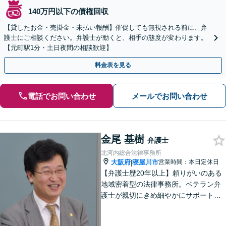
140万円以下の債権回収
【貸したお金・売掛金・未払い報酬】催促しても無視される前に、弁
護士にご相談ください。弁護士が動くと、相手の態度が変わります。
【元町駅1分・土日夜間の相談歓迎】
料金表を見る
電話でお問い合わせ
メールでお問い合わせ
金尾 基樹
弁護士
北河内総合法律事務所
大阪府
寝屋川市
営業時間：本日定休日
|
【弁護士歴20年以上】頼りがいのある
地域密着型の法律事務所。ベテラン弁
護士が親切にきめ細やかにサポートし
ます。不動産・建築トラブル／借金問
題／相続など身近な法律トラブルはお