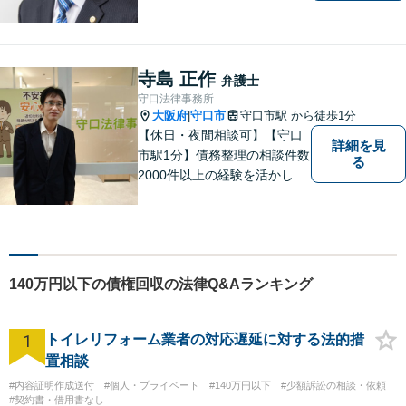
市駅」から徒歩30秒】じっく
りとお話を聞く姿勢を大切に
し、依頼者様の状況を十分に
ヒアリングし、あらゆる観点
寺島 正作
弁護士
から解決策をご提案してまい
守口法律事務所
ります。
大阪府
守口市
守口市駅
から徒歩1分
|
【休日・夜間相談可】【守口
詳細を見
市駅1分】債務整理の相談件数
る
2000件以上の経験を活かし、
依頼者様の法律問題を徹底的
にバックアップいたします。
どなたでも相談しやすく、依
頼者様が不安を抱かないよう
に、わかりやすく的確なアド
140万円以下の債権回収の法律Q&Aランキング
バイスを心がけております。
1
トイレリフォーム業者の対応遅延に対する法的措
置相談
#内容証明作成送付
#個人・プライベート
#140万円以下
#少額訴訟の相談・依頼
#契約書・借用書なし