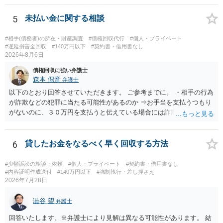
ります。 お金を渡した方法が現金手渡しではなく、指定口座への振込
であるならば、相手方の身元を特定できる可能性もあるでしょう。 い
5
未払い金に関する相談
ずれにせよ、まずは速やかに最寄りの警察署に被害相談に行くことを
お勧めします。
#相手(債務者)の所在・財産調査
#債権回収代行
#個人・プライベート
#遅延損害金回収
#140万円以下
#契約書・借用書なし
2026年8月6日
債権回収に強い弁護士
森本 偲音
弁護士
以下のとおり回答させていただきます。 ご参考までに。 ・相手の行為
が詐欺などの犯罪に当たる可能性があるのか ⇒お手当を支払うつもり
がないのに、３０万円を支払うと伝えている場合には詐欺罪に該当す
る可能性があります。 ・未払い金を回収するためにどのような法的手
段が取れるのか ⇒契約に基づく履行請求として３０万円を請求するこ
とが考えられますが、 パパ活の契約は、売春防止法に抵触する契約
6
貸したお金をなるべく早く回収する方法
であるため、公序良俗に反する契約として 民法上無効（民法９０
条）となるため、相手方に請求できない可能性が高いです。 ・相手の
#少額訴訟の相談・依頼
#個人・プライベート
#契約書・借用書なし
氏名や住所が分からない状態でも対応可能なのか ⇒訴訟等の裁判上の
#内容証明作成送付
#140万円以下
#強制執行・差し押さえ
2026年7月28日
手続を利用する場合には、原則として相手方の住所・氏名を把握して
いる必要があります。
澁谷 望
弁護士
回答いたします。※弁護士により見解は異なる可能性があります。 結