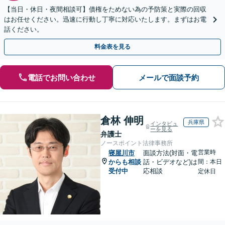
【当日・休日・夜間相談可】債権をためない為の予防策と実際の回収
はお任せください。迅速に行動し丁寧に対応いたします。まずはお電
話ください。
料金表を見る
電話でお問い合わせ
メールで面談予約
倉林 伸明
兵庫県
インタビュ
ーを見る
弁護士
ノースポイント法律事務所
営業時
寝屋川市
面談方法(対面・電
からも相談
話・ビデオなど)は
間：本日
受付中
応相談
定休日