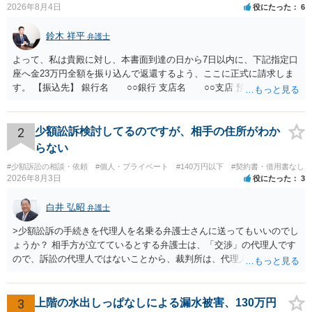
2026年8月4日
役にたった
6
鈴木 祥平
弁護士
よって、私は貴殿に対し、本書面到達の日から7日以内に、下記指定口
座へ金23万円全額を振り込んで返還するよう、ここに正式に請求しま
す。 【振込先】 銀行名 ○○銀行 支店名 ○○支店 預金種別 普通
口座番号 ○○○○○○○ 口座名義 ○○○○ 万一、上記期限までに返金がな
されない場合には、貴殿には任意に返金する意思がないものと判断
し、やむを得ず、返還金23万円及びこれに対する遅延損害金の支払い
2
少額訟訴検討してるのですが、相手の住所がわか
を求める民事訴訟、支払督促その他必要な法的手続を直ちに講じま
らない
す。 その際には、訴訟に要する費用その他法令上認められる金員につ
#少額訴訟の相談・依頼
#個人・プライベート
#140万円以下
#契約書・借用書なし
いても併せて請求する予定ですので、あらかじめ申し添えます。 本件
2026年8月3日
役にたった
3
は、貴殿自らが契約を解約したことによって生じた返還義務の履行を
求めるものにすぎません。貴殿の仕入先との取引関係や返金時期など
白井 弘昭
弁護士
の内部事情は、私に対する返還義務の発生や履行時期には何ら影響を
及ぼすものではありません。 これ以上、本件の解決を不必要に遅延さ
>少額訟訴の手続きを代理人を名乗る弁護士さんに送ってもいいのでし
せることなく、誠意をもって速やかに返金手続を履行されるよう、強
ょうか？ 相手方が立てているとする弁護士は、「交渉」の代理人です
く求めます。 以上
ので、訴訟の代理人ではないことから、裁判所は、代理人宛ての訴状
を受け取ることは無いと思われます。 なお、交渉段階で代理人が就い
ている場合は、相手方（被告）の住所で訴状を作成提出し、裁判所に
代理人が就いていたことを知らせると（訴状の記載内容から明らかな
3
上階の水出しっぱなしによる漏水被害、130万円