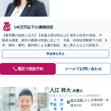
140万円以下の債権回収
【養育費の回収に注力】【弁護士歴10年以上】相手の住所や預金、不
動産を調査。相手の職業や性格に応じて、手紙、内容証明郵便での請
求、調停・審判、裁判所による履行勧告、差し押さえなどの回収方法
を考えます【初回面談30分無料】
料金表を見る
電話で面談予約
メールでお問い合わせ
入江 祥大
弁護士
弁護士法人ひらかたエール法律事務所
大
枚
枚方市駅
から
営業時間：本
阪
方
|
日定休日
徒歩1分
府
市