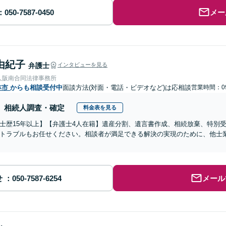
メー
由紀子
弁護士
インタビューを見る
人阪南合同法律事務所
林市
からも相談受付中
面談方法(対面・電話・ビデオなど)は応相談
営業時間：09
相続人調査・確定
料金表を見る
士歴15年以上】【弁護士4人在籍】遺産分割、遺言書作成、相続放棄、特別
トラブルもお任せください。相談者が満足できる解決の実現のために、他士
せ
メール