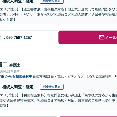
相続人調査・確定
料金表を見る
エリア対応】【遺言書作成・出張相談対応】他士業と連携して相続問題をワ
調査もお任せください」遺産分割／相続放棄／相続人調査／遺留分侵害額請
払い対応】
せ
メール
勇二
弁護士
法律会計事務所
林市
からも相談受付中
面談方法(対面・電話・ビデオなど)は応相談
営業時間：10
相続人調査・確定
料金表を見る
エリア対応】【初回相談無料】相続問題に強い弁護士「紛争後の対応から生
割や遺留分侵害額請求、相続放棄まで幅広く対応。遺言書のご相談も受付中【
個室】