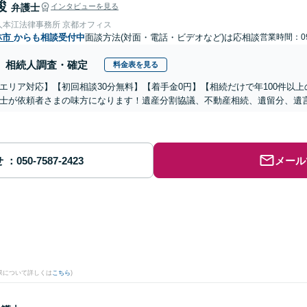
駿
弁護士
インタビューを見る
人本江法律事務所 京都オフィス
林市
からも相談受付中
面談方法(対面・電話・ビデオなど)は応相談
営業時間：09
相続人調査・確定
料金表を見る
エリア対応】【初回相談30分無料】【着手金0円】【相続だけで年100件以
士が依頼者さまの味方になります！遺産分割協議、不動産相続、遺留分、遺
せ
メール
果について詳しくは
こちら
)