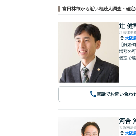
富田林市から近い相続人調査・確定
辻 健
辻法律事
大阪
【離婚調
増額の可
個室で秘
電話でお問い合わ
河合 
大阪南法
大阪