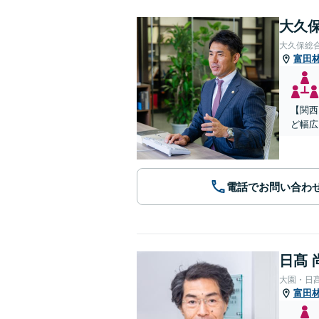
大久保
大久保総
富田
【関西
ど幅広
電話でお問い合わ
日髙 
大園・日
富田