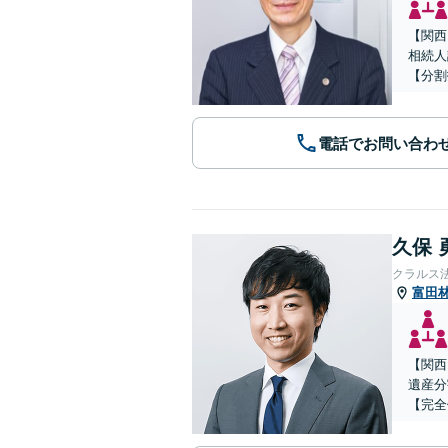
【関西
相続人
【分割
電話でお問い合わ
久保 
クラルス
富田
【関西
遺産分
【完全