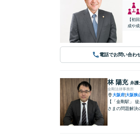
【初回
成や成
電話でお問い合わ
林 陽充
弁護
金剛法律事務所
大阪府
大阪狭
|
【「金剛駅」 
さまの問題解決