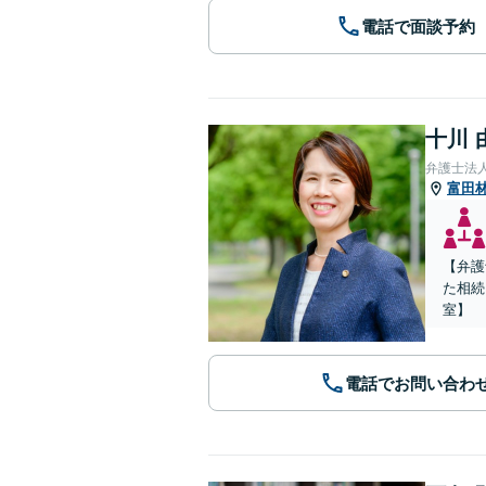
電話で面談予約
十川 
弁護士法
富田
【弁護
た相続
室】
電話でお問い合わ