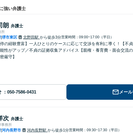
に強い弁護士
司朗
弁護士
務所
府
堺市東区
北野田駅
から徒歩3分
営業時間：09:00~17:00（平日）
|
停の経験豊富】一人ひとりのケースに応じて交渉を有利に導く！【不貞
能性がアップ／不貞の証拠収集アドバイス【親権・養育費・面会交流の
密厳守】
せ
メール
洋次
弁護士
律事務所
府
河内長野市
河内長野駅
から徒歩1分
営業時間：09:30~17:30（平日）
|