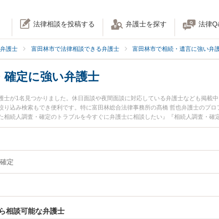
法律相談を投稿する
弁護士を探す
法律Q
弁護士
富田林市で法律相談できる弁護士
富田林市で相続・遺言に強い弁
・確定に強い弁護士
護士が1名見つかりました。休日面談や夜間面談に対応している弁護士なども掲載
絞り込み検索もでき便利です。特に富田林総合法律事務所の髙橋 哲也弁護士のプロ
た相続人調査・確定のトラブルを今すぐに弁護士に相談したい』『相続人調査・確
を法律相談できる富田林市内の弁護士に相談予約したい』などでお困りの相談者さ
確定
ら相談可能な弁護士