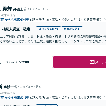
 勇輝
弁護士
インタビューを見る
合法律事務所
林市
からも相談受付中
面談方法(対面・電話・ビデオなど)は応相談
営業時間：09
相続人調査・確定
事例を見る(1件)
料金表を見る
エリア対応（京都・大阪・兵庫・滋賀・奈良）】遺産分割協議/調停/遺留分侵
く対応いたします。また他士業と連携可能なため、ワンストップでご相談い
せ
メール
尚
弁護士
インタビューを見る
髙法律事務所
林市
からも相談受付中
面談方法(対面・電話・ビデオなど)は応相談
営業時間：10