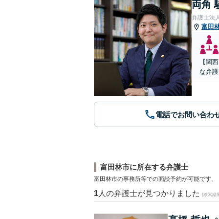
両角 
弁護士法
富田
【関西
な弁護
電話でお問い合わ
富田林市に所在する弁護士
富田林市の事務所等での面談予約が可能です。
1
人の弁護士が見つかりました
(検索結