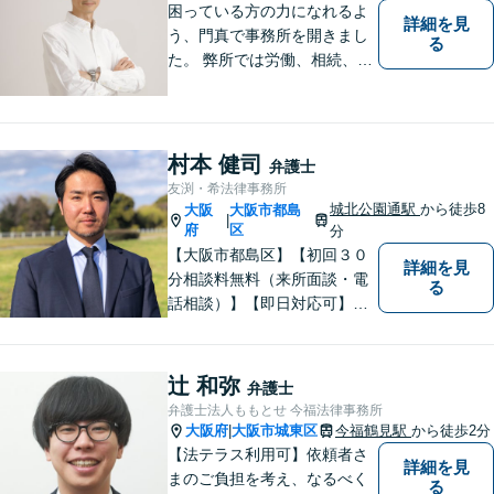
困っている方の力になれるよ
詳細を見
う、門真で事務所を開きまし
る
た。 弊所では労働、相続、離
婚、交通事故、不動産、破
産、中小企業法務その他様々
な法律相談を承っておりま
す。
村本 健司
弁護士
友渕・希法律事務所
城北公園通駅
から徒歩8
大阪
大阪市都島
|
府
区
分
【大阪市都島区】【初回３０
詳細を見
分相談料無料（来所面談・電
る
話相談）】【即日対応可】
【都島駅・城北公園通駅】
【高倉町三丁目バス停徒歩１
分】【当日・夜間・休日相談
辻 和弥
弁護士
可】刑事事件/相続問題/離婚問
弁護士法人ももとせ 今福法律事務所
題など経験と知識をもとに、
大阪府
大阪市城東区
今福鶴見駅
から徒歩2分
|
依頼者様の不安を解消し、問
【法テラス利用可】依頼者さ
詳細を見
題解決へ導きます
まのご負担を考え、なるべく
る