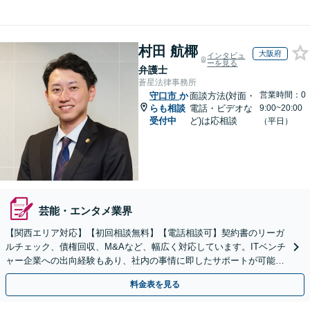
村田 航椰
大阪府
インタビュ
ーを見る
弁護士
蒼星法律事務所
営業時間：0
守口市
か
面談方法(対面・
らも相談
電話・ビデオな
9:00~20:00
受付中
ど)は応相談
（平日）
芸能・エンタメ業界
【関西エリア対応】【初回相談無料】【電話相談可】契約書のリーガ
ルチェック、債権回収、M&Aなど、幅広く対応しています。ITベンチ
ャー企業への出向経験もあり、社内の事情に即したサポートが可能で
す。お気軽にご相談ください。【夜間・土日相談可】
料金表を見る