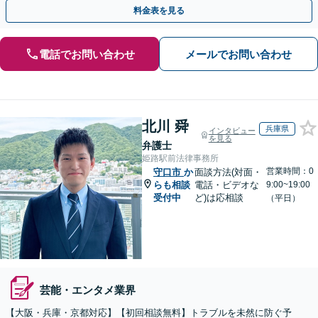
す。【初回相談無料】【休日・夜間相談可】
料金表を見る
電話でお問い合わせ
メールでお問い合わせ
北川 舜
兵庫県
インタビュー
を見る
弁護士
姫路駅前法律事務所
営業時間：0
守口市
か
面談方法(対面・
らも相談
電話・ビデオな
9:00~19:00
受付中
ど)は応相談
（平日）
芸能・エンタメ業界
【大阪・兵庫・京都対応】【初回相談無料】トラブルを未然に防ぐ予