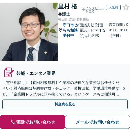
里村 格
大阪府
インタビュー
を見る
弁護士
梅田新道法律事務所
営業時間：0
守口市
か
面談方法(対面・
らも相談
電話・ビデオな
9:00~18:00
受付中
ど)は応相談
（平日）
芸能・エンタメ業界
【電話相談可】【初回相談無料】企業様の法律的な業務はお任せくだ
さい！対応範囲は契約書作成・チェック、債権回収、労働環境整備な
ど。「企業間トラブルに頭を抱えている」というケースもご相談可能
です【Zooｍ相談可】【完全個室】【大阪天満宮駅すぐ】
料金表を見る
電話でお問い合わせ
メールでお問い合わせ