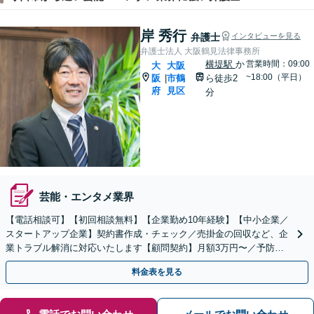
岸 秀行
弁護士
インタビューを見る
弁護士法人 大阪鶴見法律事務所
横堤駅
か
営業時間：09:00
大
大阪
~18:00（平日）
阪
市鶴
ら徒歩2
|
府
見区
分
芸能・エンタメ業界
【電話相談可】【初回相談無料】【企業勤め10年経験】【中小企業／
スタートアップ企業】契約書作成・チェック／売掛金の回収など、企
業トラブル解消に対応いたします【顧問契約】月額3万円〜／予防法
務から紛争解決までお任せください。
料金表を見る