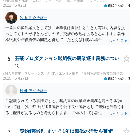
#知的財産・特許
#芸能・エンタメ業界
#個人事業主・フリーランス
2022年6月2日
役にたった
4
佐山 亮介
弁護士
一発目の契約案文としては、企業側は自社にとことん有利な内容を提
示してくるのがほとんどなので、交渉の余地はあると思います。著作
権譲渡や賠償責任の問題と併せて、たとえば解除の場合のクリエータ
ー側への補償を設けさせるといった修正要望は出してみる価値があり
ます（実際、民法の原則では一方的な委任契約の解除には、必要に応
じて損害の補償をしなければならないと定められています。） ただ、
6
芸能プロダクション退所後の競業避止義務につい
そこで「これはうちの定型書式なので変更できない」といった趣旨の
て
回答があれば、今後の信頼関係の構築を考えても、ご縁がなかったと
#個人事業主・フリーランス
#芸能・エンタメ業界
#雇用契約書・就業規則作成
して契約を見送られた方が良いように思います。
2025年5月27日
役にたった
3
髙田 晃平
弁護士
ご記載されている事情ですと、契約書の競業避止義務を定める条項に
ついては、独占禁止法19条違反や公序良俗違反として無効と判断され
る可能性があるものと考えられます。 ご本人にてお話しを進められる
場合、事務所側から不利な条件を要求されるおそれもございますの
で、弁護士を通じて交渉することも選択肢として取り得るかと思われ
ます。
7
「契約解除後、むこう1年は類似の活動を禁ず