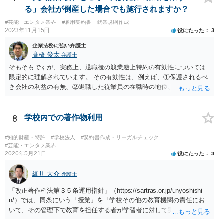
る」会社が倒産した場合でも施行されますか？
#芸能・エンタメ業界
#雇用契約書・就業規則作成
2023年11月15日
役にたった
3
企業法務に強い弁護士
髙橋 俊太
弁護士
そもそもですが、実務上、退職後の競業避止特約の有効性については
限定的に理解されています。 その有効性は、例えば、①保護されるべ
き会社の利益の有無、②退職した従業員の在職時の地位、③地域的限
定の有無、④競業避止義務の存続期間、⑤禁止される競業行為の範
囲、⑥代償措置の有無といった判断要素によって検討されます。 いず
れにしても、書面を拝見するなど具体的な事情を詳しくお伺いする必
8
学校内での著作物利用
要はありますが、上記判断要素に照らす限り、ご相談のケースにおい
ては会社側の請求は認められにくいのではないかという印象です。
#知的財産・特許
#学校法人
#契約書作成・リーガルチェック
#芸能・エンタメ業界
2026年5月21日
役にたった
3
細川 大介
弁護士
「改正著作権法第３５条運用指針」（https://sartras.or.jp/unyoshishi
n/）では、同条にいう「授業」を「学校その他の教育機関の責任にお
いて、その管理下で教育を担任する者が学習者に対して実施する教育