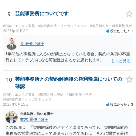
活動」と定義しています。 該当例として講義・実習、特別活動（学
級活動・クラブ活動・学校行事等）、部活動、課外補習授業等を、該
当しない例として自主的なボランティア活動・保護者会・ＰＴＡ活動
9
芸能事務所についてです
等を列挙しています。 本件をこれに当てはめますと、 ①主体である学
校司書は、学校図書館法第６条第１項上「専ら学校図書館の職務に従
#芸能・エンタメ業界
#契約書作成・リーガルチェック
#雇用契約書・就業規則作成
事する職員」と位置づけられ、運用指針にいう「教育を担任する者」
2025年10月2日
役にたった
1
に該当しません。 ②活動内容も、特別活動・学校行事等ではなく、図
書館独自の読書推進活動であり、該当例のいずれにも当たりません。
泉 亮介
弁護士
したがって、本件展示は「授業の過程」要件を満たさず、３５条によ
1年間他の事務所に入るのが禁止となっている場合、契約の条項の不履
る適法化はできないと考えられます。 ただし、繰り返しになります
行としてトラブルになる可能性はあるかと思われます。
が、ご相談のケースのような事案が裁判沙汰になることが現実的には
ほぼないため、今後も裁判例が積み重なる可能性がきわめて低く、ど
ちらの解釈が正しいのかについて司法の判断が下されることがないも
10
芸能事務所との契約解除後の権利帰属についての
のと思われます。
確認
#芸能・エンタメ業界
#顧問弁護士契約
#知的財産・特許
#契約書作成・リーガルチェック
2025年6月15日
役にたった
3
企業法務に強い弁護士
並木 重伸
弁護士
この条項は、「契約解除後のメディア出演であっても、契約解除前の
事務所の営業努力によって決まったものであれば、それに関する著作