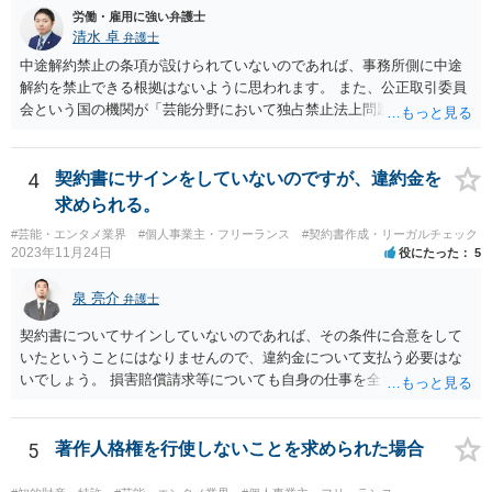
労働・雇用に強い弁護士
清水 卓
弁護士
中途解約禁止の条項が設けられていないのであれば、事務所側に中途
解約を禁止できる根拠はないように思われます。 また、公正取引委員
会という国の機関が「芸能分野において独占禁止法上問題となり得る
行為の想定例」として、「所属事務所が，契約終了後は⼀定期間芸能
活動を⾏えない旨の義務を課し，⼜は移籍・独⽴した場合には芸能活
動を妨害する旨⽰唆して，移籍・独⽴を諦めさせること（優越的地位
4
契約書にサインをしていないのですが、違約金を
の濫⽤等）を例示しています。 ライバー事務所にも同様のことが言え
求められる。
る可能性があり、あなたのケースでも、独占禁止法上問題となり得ま
#芸能・エンタメ業界
#個人事業主・フリーランス
#契約書作成・リーガルチェック
す。 ただし、「※これら⾏為が実際に独占禁⽌法違反となるかどうか
2023年11月24日
役にたった
5
は，具体的態様に照らして個別に判断されることとなる。例えば，優
越的地位の濫⽤に関して，不当に不利益を与えるか否かは，課される
泉 亮介
弁護士
義務等の内容や期間が⽬的に照らして過⼤であるか，与える不利益の
程度，代償措置の有無やその⽔準，あらかじめ⼗分な協議が⾏われた
契約書についてサインしていないのであれば、その条件に合意をして
か等を考慮の上，個別具体的に判断される」という指摘もなされてい
いたということにはなりませんので、違約金について支払う必要はな
るので、ご事案に応じ、挙げられている事情を具体的に検討して行く
いでしょう。 損害賠償請求等についても自身の仕事を全て処理してか
必要があります。 なお、退所等で事務所側と揉めるようであれば、弁
ら辞めるのであれば一般的には負担義務はないかと思われます。
護士に直接相談・依頼し、事務所側と交渉にあたってもらう方法もあ
るかと思います。 （参考）「⼈材分野における公正取引委員会の取
5
著作人格権を行使しないことを求められた場合
組」（令和元年９月２５日 公正取引委員会）６頁 https://www.jftc.g
o.jp/houdou/kouenkai/190925kondan_file/siryou2.pdf