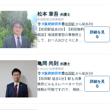
松本 章吾
弁護士
吹田駅前法律事務所
大阪府
吹田市
吹田駅
から徒歩2分
|
【吹田駅徒歩2分】【初回無料
詳細を見
面談】地域密着型の事務所と
る
して、お一人おひとりにきめ
細やかなリーガルサービスを
ご提供します。離婚・相続・
刑事事件など、幅広いお困り
ごとに対応！まずは無料相談
亀岡 尚則
弁護士
にお越しください。【完全個
かめおか法律事務所
室対応】
大阪府
吹田市
吹田駅
から徒歩1分
|
【吹田駅 徒歩1分】駅も当事
詳細を見
務所ビルもエレベーターでの
る
移動が可能ですので、 相続の
ご相談にご家族で来られる方
やご高齢の方にも安心してご
利用いただけます。ご希望が