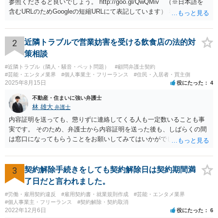
参照くださると良いでしょう。 http://goo.gl/QwQMiv （※日本語を
含むURLのためGoogleの短縮URLにて表記しています） 私も同先生と
同じ意見です。 商品（グッズ）への使用ということであれば、少なく
とも不正競争防止法上の問題は生じうると思います。
2
近隣トラブルで営業妨害を受ける飲食店の法的対
策相談
#近隣トラブル（隣人・騒音・ペット問題）
#顧問弁護士契約
#芸能・エンタメ業界
#個人事業主・フリーランス
#住民・入居者・買主側
2025年8月15日
役にたった
4
不動産・住まいに強い弁護士
林 雄大
弁護士
内容証明を送っても、懲りずに連絡してくる人も一定数いることも事
実です。 そのため、弁護士から内容証明を送った後も、しばらくの間
は窓口になってもらうことをお願いしてみてはいかがでしょうか。 そ
うすれば、もしその方から不当な要求を受けることがあっても、「窓
口（弁護士に）言ってください」とだけお伝えし、それ以外には一切
応じないという姿勢をとることができるため、スタッフの方の負担軽
3
契約解除手続きをしても契約解除日は契約期間満
減を図れると思います。 大変な状況かと思いますが、ご参考になりま
了日だと言われました。
したら幸いです。
#労働・雇用契約違反
#雇用契約書・就業規則作成
#芸能・エンタメ業界
#個人事業主・フリーランス
#契約解除・契約取消
2022年12月6日
役にたった
6