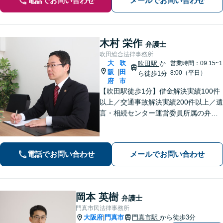
電話でお問い合わせ
メールでお問い合わせ
木村 栄作
弁護士
吹田総合法律事務所
大
吹
吹田駅
か
営業時間：09:15~1
阪
田
|
8:00（平日）
ら徒歩1分
府
市
【吹田駅徒歩1分】借金解決実績100件
以上／交通事故解決実績200件以上／遺
言・相続センター運営委員所属の弁護
士です。【弁護士歴10年以上】精神的
な負担や面倒な手続き、交渉はお任せ
ください。きめ細やかで丁寧な対応が
電話でお問い合わせ
メールでお問い合わせ
モットーです。
岡本 英樹
弁護士
門真市民法律事務所
大阪府
門真市
門真市駅
から徒歩3分
|