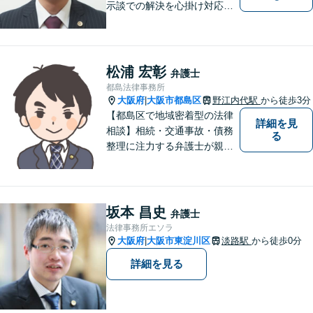
示談での解決を心掛け対応い
たします。コミュニケーショ
ン力と精神的なタフさが強
み。依頼者さまにとって身近
で頼れる弁護士を目指しま
松浦 宏彰
弁護士
す。【休日相談可】【今福鶴
都島法律事務所
見駅2分】
大阪府
大阪市都島区
野江内代駅
から徒歩3分
|
【都島区で地域密着型の法律
詳細を見
相談】相続・交通事故・債務
る
整理に注力する弁護士が親身
に対応。費用や手続きを明確
に説明し、あなたの不安を解
消します。大阪市都島区の皆
様、まずはお気軽にご連絡く
坂本 昌史
弁護士
ださい。初回面談予約受付中
法律事務所エソラ
大阪府
大阪市東淀川区
淡路駅
から徒歩0分
|
詳細を見る