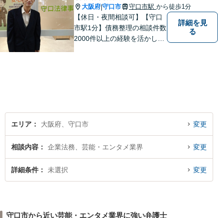
大阪府
守口市
守口市駅
から徒歩1分
|
【休日・夜間相談可】【守口
詳細を見
市駅1分】債務整理の相談件数
る
2000件以上の経験を活かし、
依頼者様の法律問題を徹底的
にバックアップいたします。
どなたでも相談しやすく、依
頼者様が不安を抱かないよう
に、わかりやすく的確なアド
バイスを心がけております。
エリア
大阪府、守口市
変更
相談内容
企業法務、芸能・エンタメ業界
変更
詳細条件
未選択
変更
守口市から近い芸能・エンタメ業界に強い弁護士