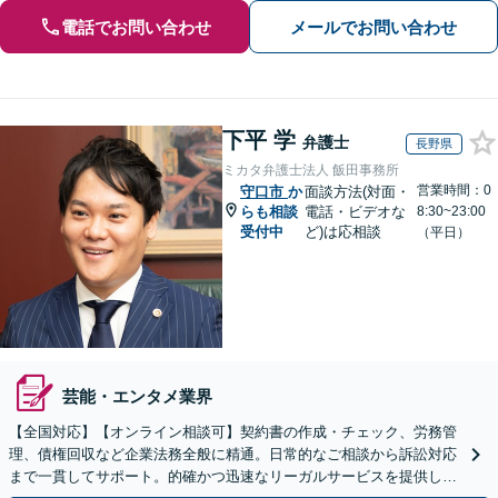
電話でお問い合わせ
メールでお問い合わせ
下平 学
弁護士
長野県
ミカタ弁護士法人 飯田事務所
営業時間：0
守口市
か
面談方法(対面・
らも相談
電話・ビデオな
8:30~23:00
受付中
ど)は応相談
（平日）
芸能・エンタメ業界
【全国対応】【オンライン相談可】契約書の作成・チェック、労務管
理、債権回収など企業法務全般に精通。日常的なご相談から訴訟対応
まで一貫してサポート。的確かつ迅速なリーガルサービスを提供しま