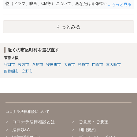
物（ドラマ、映画、CM等）について、あなたは肖像権やパブリシティ
権を主張することはできず、何かある場合は協議して決定する」とい
う意味と思われます。 事務所が獲得した仕事から生じる権利を、解除
後も事務所が管理すること自体には合理性がある場合もあります。し
もっとみる
かし「事務所に帰属する」という表現は、本来他人に譲渡できるもの
ではない肖像権等が事務所に渡ってしまうかのようにも読め、あなた
の権利を過剰に制限する恐れもあります。 ご指摘の箇所も含め、解除
届の内容が適切かどうか弁護士に直接相談のうえ、可能であれば事務
近くの市区町村を選び直す
所と協議することをお勧めします。
東部大阪
守口市
枚方市
八尾市
寝屋川市
大東市
柏原市
門真市
東大阪市
四條畷市
交野市
ココナラ法律相談について
ココナラ法律相談とは
ご意見・ご要望
法律Q&A
利用規約