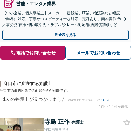
芸能・エンタメ業界
【中小企業、個人事業主】メーカー、建設業、IT業、物流業など幅広
い業界に対応。丁寧かつスピーディーな対応に定評あり。契約書作成/
人事労務/債権回収/取引先トラブル/クレーム対応/損害賠償請求など。
【顧問／スポット対応可】【Web面談可】
料金表を見る
電話でお問い合わせ
メールでお問い合わせ
守口市に所在する弁護士
守口市の事務所等での面談予約が可能です。
1
人の弁護士が見つかりました
(検索結果について詳しくは
こちら
)
1件中 1-1件を表示
寺島 正作
弁護士
守口法律事務所