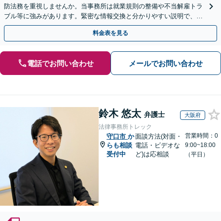
防法務を重視しませんか。当事務所は就業規則の整備や不当解雇トラ
ブル等に強みがあります。緊密な情報交換と分かりやすい説明で、経
営の安定を支えます。スポット相談も歓迎！
料金表を見る
電話でお問い合わせ
メールでお問い合わせ
鈴木 悠太
弁護士
大阪府
法律事務所トレック
営業時間：0
守口市
か
面談方法(対面・
らも相談
電話・ビデオな
9:00~18:00
受付中
ど)は応相談
（平日）