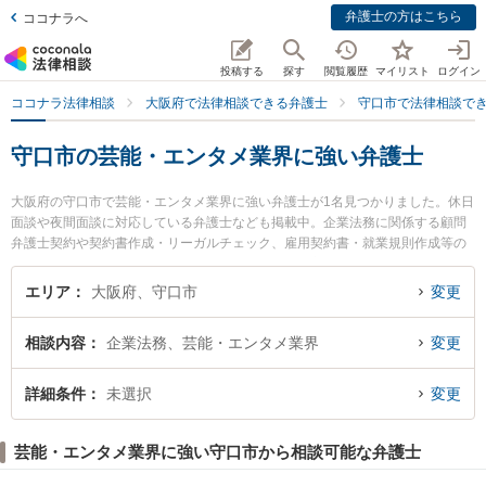
弁護士の方はこちら
ココナラへ
投稿する
探す
閲覧履歴
マイリスト
ログイン
ココナラ法律相談
大阪府で法律相談できる弁護士
守口市で法律相談で
守口市の芸能・エンタメ業界に強い弁護士
大阪府の守口市で芸能・エンタメ業界に強い弁護士が1名見つかりました。休日
面談や夜間面談に対応している弁護士なども掲載中。企業法務に関係する顧問
弁護士契約や契約書作成・リーガルチェック、雇用契約書・就業規則作成等の
細かな分野での絞り込み検索もでき便利です。特に守口法律事務所の寺島 正作
弁護士のプロフィール情報や弁護士費用、強みなどが注目されています。『守
エリア
大阪府、守口市
変更
口市で土日や夜間に発生した芸能・エンタメ業界のトラブルを今すぐに弁護士
に相談したい』『芸能・エンタメ業界のトラブル解決の実績豊富な近くの弁護
相談内容
企業法務、芸能・エンタメ業界
変更
士を検索したい』『初回相談無料で芸能・エンタメ業界を法律相談できる守口
市内の弁護士に相談予約したい』などでお困りの相談者さんにおすすめです。
詳細条件
未選択
変更
芸能・エンタメ業界に強い守口市から相談可能な弁護士