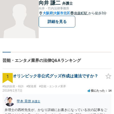
あれば出張相談にも応じてお
向井 謙二
弁護士
りますのでお気軽にご相談く
向井・竹内法律事務所
ださい。
大阪府
大阪市北区
南森町駅
から徒歩3分
|
詳細を見る
芸能・エンタメ業界の法律Q&Aランキング
1
オリンピック非公式グッズ作成は違法ですか？
#知的財産・特許
#製造業
#芸能・エンタメ業界
2018年2月7日
役にたった
14
甲本 晃啓
弁護士
弁理士の西村先生が、かなり詳細にお書きになっている次の記事をご