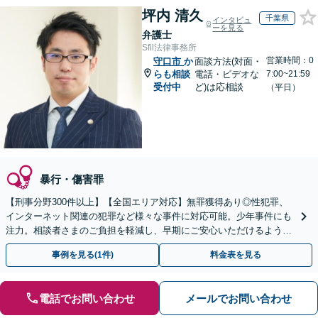
坪内 清久
千葉県
インタビュ
ーを見る
弁護士
Sfil法律事務所
営業時間：0
守口市
か
面談方法(対面・
らも相談
電話・ビデオな
7:00~21:59
受付中
ど)は応相談
（平日）
暴行・傷害罪
【刑事分野300件以上】【全国エリア対応】無罪獲得あり◎性犯罪、
インターネット関連の犯罪など様々な事件に対応可能。少年事件にも
注力。相談者さまのご負担を軽減し、早期にご安心いただけるよう尽
力します【遠方のご依頼可】【裁判員裁判の経験あり】
事例を見る(1件)
料金表を見る
電話でお問い合わせ
メールでお問い合わせ