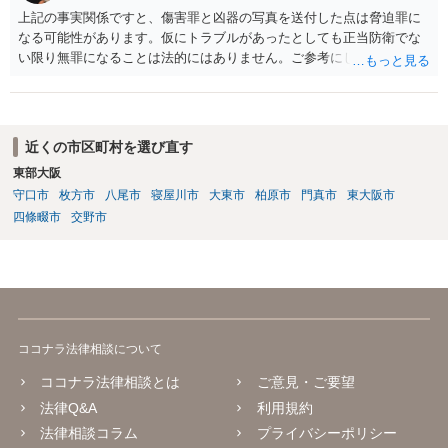
上記の事実関係ですと、傷害罪と凶器の写真を送付した点は脅迫罪に
なる可能性があります。仮にトラブルがあったとしても正当防衛でな
い限り無罪になることは法的にはありません。ご参考にしてくださ
い。
近くの市区町村を選び直す
東部大阪
守口市
枚方市
八尾市
寝屋川市
大東市
柏原市
門真市
東大阪市
四條畷市
交野市
ココナラ法律相談について
ココナラ法律相談とは
ご意見・ご要望
法律Q&A
利用規約
法律相談コラム
プライバシーポリシー