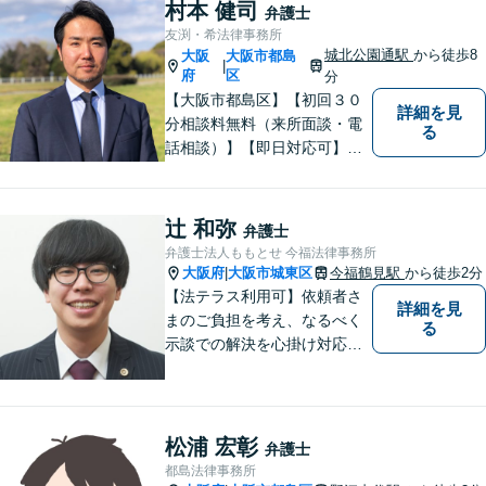
す。
村本 健司
弁護士
友渕・希法律事務所
城北公園通駅
から徒歩8
大阪
大阪市都島
|
府
区
分
【大阪市都島区】【初回３０
詳細を見
分相談料無料（来所面談・電
る
話相談）】【即日対応可】
【都島駅・城北公園通駅】
【高倉町三丁目バス停徒歩１
分】【当日・夜間・休日相談
辻 和弥
弁護士
可】刑事事件/相続問題/離婚問
弁護士法人ももとせ 今福法律事務所
題など経験と知識をもとに、
大阪府
大阪市城東区
今福鶴見駅
から徒歩2分
|
依頼者様の不安を解消し、問
【法テラス利用可】依頼者さ
詳細を見
題解決へ導きます
まのご負担を考え、なるべく
る
示談での解決を心掛け対応い
たします。コミュニケーショ
ン力と精神的なタフさが強
み。依頼者さまにとって身近
で頼れる弁護士を目指しま
松浦 宏彰
弁護士
す。【休日相談可】【今福鶴
都島法律事務所