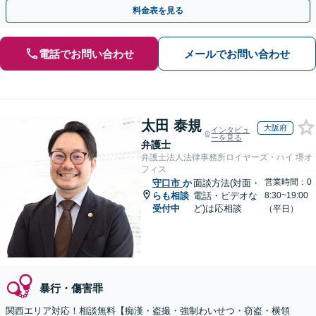
料金表を見る
電話でお問い合わせ
メールでお問い合わせ
太田 泰規
大阪府
インタビュ
ーを見る
弁護士
弁護士法人法律事務所ロイヤーズ・ハイ 堺オ
フィス
営業時間：0
守口市
か
面談方法(対面・
らも相談
電話・ビデオな
8:30~19:00
受付中
ど)は応相談
（平日）
暴行・傷害罪
関西エリア対応！相談無料【痴漢・盗撮・強制わいせつ・窃盗・横領