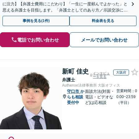
に注力】【弁護士費用にこだわり】「一生に一度頼んでよかった」と
思える弁護士を目指します。「弁護士としてのあり方／示談交渉に義
を」「弁護士費用にこだわる」依頼者に寄り添った金額設定
事例を見る(1件)
料金表を見る
電話でお問い合わせ
メールでお問い合わせ
新町 佳史
大阪府
インタビュ
ーを見る
弁護士
Authense法律事務所 大阪オフィス
営業時間：0
守口市
か
面談方法(対面・
らも相談
電話・ビデオな
0:00~23:59
受付中
ど)は応相談
（平日）