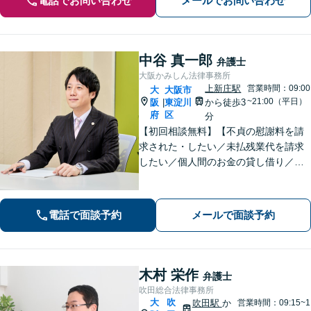
電話でお問い合わせ
メールでお問い合わせ
中谷 真一郎
弁護士
大阪かみしん法律事務所
上新庄駅
営業時間：09:00
大
大阪市
~21:00（平日）
阪
東淀川
から徒歩3
|
府
区
分
【初回相談無料】【不貞の慰謝料を請
求された・したい／未払残業代を請求
したい／個人間のお金の貸し借り／交
通事故で慰謝料を増額したい】のご相
談はお任せください！解決実績多数あ
り。【弁護士歴10年以上】【当日、夜
電話で面談予約
メールで面談予約
間・休日相談可】
木村 栄作
弁護士
吹田総合法律事務所
大
吹
吹田駅
か
営業時間：09:15~1