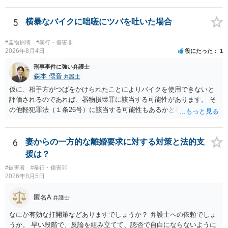
ます。 そうすると、弁護士に依頼した場合はおそらく高い確率で費用
倒れ（回収しても全額弁護士費用となる）となる可能性が高いものと
5
横暴なバイクに咄嗟にツバを吐いた場合
予想します。 本人訴訟で進める場合には、すでに刑事手続が終了して
いる以上、相手方に資力がないことが多く回収できないケースが多い
#器物損壊
#暴行・傷害罪
（そのため、刑事事件の手続き中に、不本意ではあっても加害者の身
2026年8月4日
役にたった
1
体拘束と、処分待ちという状況を利用して、被害弁償を受けておくこ
刑事事件に強い弁護士
とが有効である場合が多い）ことを考慮しておく必要があります。
森本 偲音
弁護士
仮に、相手方がつばをかけられたことによりバイクを使用できないと
評価されるのであれば、器物損壊罪に該当する可能性があります。 そ
の他軽犯罪法（１条26号）に該当する可能性もあるかと存じます。 確
かにバイクの運転手に落ち度がある側面は大きいかとは存じますが、
ご相談者様の対応によってはご相談者の方にも責任が生じてしまう 可
能性がございますので、冷静にご対応いただくようご留意いただけれ
6
妻からの一方的な離婚要求に対する対策と法的支
ばと存じます。 以上、ご参考までに。
援は？
#被害者
#暴行・傷害罪
2026年8月5日
匿名A
弁護士
なにか有効な打開策などありますでしょうか？ 弁護士への依頼でしょ
うか。 早い段階で、反論を組み立てて、認否で自白にならないように