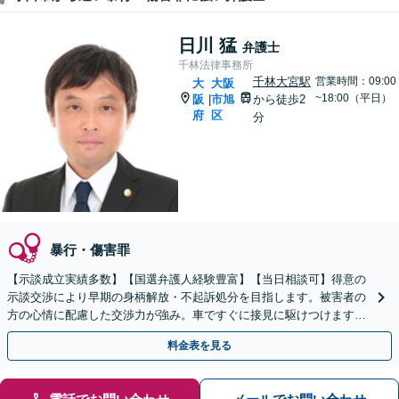
日川 猛
弁護士
千林法律事務所
千林大宮駅
営業時間：09:00
大
大阪
~18:00（平日）
阪
市旭
から徒歩2
|
府
区
分
暴行・傷害罪
【示談成立実績多数】【国選弁護人経験豊富】【当日相談可】得意の
示談交渉により早期の身柄解放・不起訴処分を目指します。被害者の
方の心情に配慮した交渉力が強み。車ですぐに接見に駆けつけます。
逮捕された際にはすぐにご相談を。【千林大宮駅徒歩2分】
料金表を見る