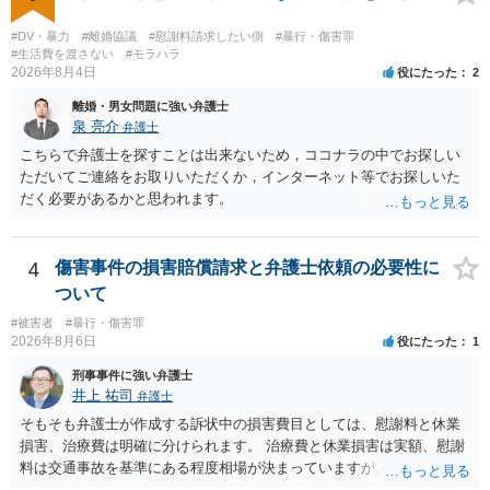
年以下の拘禁刑に処する。 一 暴行若しくは脅迫を用いること又はそ
れらを受けたこと。 二 心身の障害を生じさせること又はそれがある
#DV・暴力
#離婚協議
#慰謝料請求したい側
#暴行・傷害罪
こと。 三 アルコール若しくは薬物を摂取させること又はそれらの影
#生活費を渡さない
#モラハラ
2026年8月4日
役にたった
2
響があること。 四 睡眠その他の意識が明瞭でない状態にさせること
又はその状態にあること。 五 同意しない意思を形成し、表明し又は
離婚・男女問題に強い弁護士
全うするいとまがないこと。 六 予想と異なる事態に直面させて恐怖
泉 亮介
弁護士
させ、若しくは驚愕がくさせること又はその事態に直面して恐怖し、
こちらで弁護士を探すことは出来ないため，ココナラの中でお探しい
若しくは驚愕していること。 七 虐待に起因する心理的反応を生じさ
ただいてご連絡をお取りいただくか，インターネット等でお探しいた
せること又はそれがあること。 八 経済的又は社会的関係上の地位に
だく必要があるかと思われます。
基づく影響力によって受ける不利益を憂慮させること又はそれを憂慮
していること。
4
傷害事件の損害賠償請求と弁護士依頼の必要性に
ついて
#被害者
#暴行・傷害罪
2026年8月6日
役にたった
1
刑事事件に強い弁護士
井上 祐司
弁護士
そもそも弁護士が作成する訴状中の損害費目としては、慰謝料と休業
損害、治療費は明確に分けられます。 治療費と休業損害は実額、慰謝
料は交通事故を基準にある程度相場が決まっていますが、全治１０日
間の打撲であれば実際のところ１０～１５万円程度が相場だと思われ