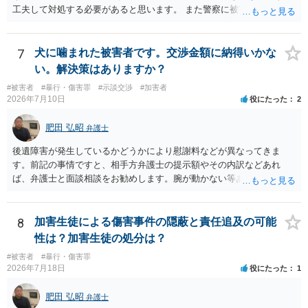
工夫して対処する必要があると思います。 また警察に被害届を出すと
して、なんとか受理してもらうための方策などありますでしょうか？
告訴状を作って証拠をそろえて出すことでしょう。
7
犬に噛まれた被害者です。交渉金額に納得いかな
い。解決策はありますか？
#被害者
#暴行・傷害罪
#示談交渉
#加害者
2026年7月10日
役にたった
2
肥田 弘昭
弁護士
後遺障害が発生しているかどうかにより慰謝料などが異なってきま
す。前記の事情ですと、相手方弁護士の提示額やその内訳などあれ
ば、弁護士と面談相談をお勧めします。腕が動かない等あれば後遺障
害として通院慰謝料に加えて後遺障害慰謝料、逸失利益の請求も可能
となります。ご参考にしてください。
8
加害生徒による傷害事件の隠蔽と責任追及の可能
性は？加害生徒の処分は？
#被害者
#暴行・傷害罪
2026年7月18日
役にたった
1
肥田 弘昭
弁護士