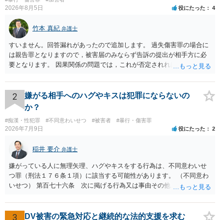
2026年8月5日
役にたった
4
竹本 真紀
弁護士
すいません。回答漏れがあったので追加します。 過失傷害罪の場合に
は親告罪となりますので，被害届のみならず告訴の提出が相手方に必
要となります。 因果関係の問題では，これが否定されれば ①刑事的に
は傷害が否定されるので，故意が認められれば暴行罪，過失のみと判
断されれば処罰規定がない状態になると思います。 ②民事的には傷害
部分が否定されますので，暴行行為自体による損害（慰謝料的なもの
2
嫌がる相手へのハグやキスは犯罪にならないの
になるでしょうか…）だけが対象となってきます。
か？
#痴漢・性犯罪
#不同意わいせつ
#被害者
#暴行・傷害罪
2026年7月9日
役にたった
2
稲井 要介
弁護士
嫌がっている人に無理矢理、ハグやキスをする行為は、不同意わいせ
つ罪（刑法１７６条１項）に該当する可能性があります。 （不同意わ
いせつ） 第百七十六条 次に掲げる行為又は事由その他これらに類す
る行為又は事由により、同意しない意思を形成し、表明し若しくは全
うすることが困難な状態にさせ又はその状態にあることに乗じて、わ
いせつな行為をした者は、婚姻関係の有無にかかわらず、六月以上十
3
DV被害の緊急対応と継続的な法的支援を求む