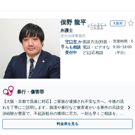
俣野 龍平
大阪府
インタビュ
ーを見る
弁護士
清光法律事務所
営業時間：0
守口市
か
面談方法(対面・
らも相談
電話・ビデオな
9:30~18:00
受付中
ど)は応相談
（平日）
暴行・傷害罪
【大阪・京都で迅速に対応】ご家族が逮捕され不安な方へ。今後の流
れを丁寧にご説明します。痴漢や暴行など被害者がいる事件の示談交
渉経験が豊富で、不起訴処分の獲得に尽力。一刻も早くご相談を。電
話・web面談は初回相談30分無料です。
料金表を見る