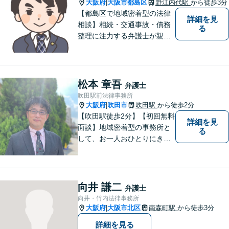
見駅2分】
大阪府
大阪市都島区
野江内代駅
から徒歩3分
|
【都島区で地域密着型の法律
詳細を見
相談】相続・交通事故・債務
る
整理に注力する弁護士が親身
に対応。費用や手続きを明確
に説明し、あなたの不安を解
消します。大阪市都島区の皆
様、まずはお気軽にご連絡く
松本 章吾
弁護士
ださい。初回面談予約受付中
吹田駅前法律事務所
大阪府
吹田市
吹田駅
から徒歩2分
|
【吹田駅徒歩2分】【初回無料
詳細を見
面談】地域密着型の事務所と
る
して、お一人おひとりにきめ
細やかなリーガルサービスを
ご提供します。離婚・相続・
刑事事件など、幅広いお困り
ごとに対応！まずは無料相談
向井 謙二
弁護士
にお越しください。【完全個
向井・竹内法律事務所
室対応】
大阪府
大阪市北区
南森町駅
から徒歩3分
|
詳細を見る