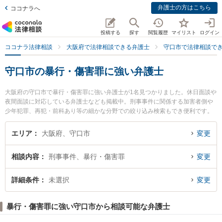
弁護士の方はこちら
ココナラへ
投稿する
探す
閲覧履歴
マイリスト
ログイン
ココナラ法律相談
大阪府で法律相談できる弁護士
守口市で法律相談で
守口市の暴行・傷害罪に強い弁護士
大阪府の守口市で暴行・傷害罪に強い弁護士が1名見つかりました。休日面談や
夜間面談に対応している弁護士なども掲載中。刑事事件に関係する加害者側や
少年犯罪、再犯・前科あり等の細かな分野での絞り込み検索もでき便利です。
特に守口法律事務所の寺島 正作弁護士のプロフィール情報や弁護士費用、強み
などが注目されています。『守口市で土日や夜間に発生した暴行・傷害罪のト
エリア
大阪府、守口市
変更
ラブルを今すぐに弁護士に相談したい』『暴行・傷害罪のトラブル解決の実績
豊富な近くの弁護士を検索したい』『初回相談無料で暴行・傷害罪を法律相談
相談内容
刑事事件、暴行・傷害罪
変更
できる守口市内の弁護士に相談予約したい』などでお困りの相談者さんにおす
すめです。
詳細条件
未選択
変更
暴行・傷害罪に強い守口市から相談可能な弁護士