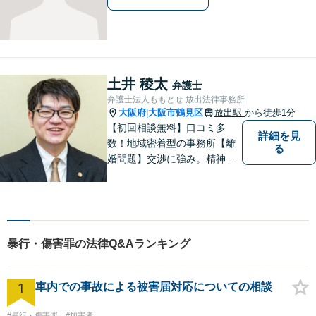
土井 稜太
弁護士
弁護士法人ももとせ 放出法律事務所
大阪府
大阪市鶴見区
放出駅
から徒歩1分
|
【初回相談無料】口コミ多
詳細を見
数！地域密着型の事務所【離
る
婚問題】交渉に強み。精神的
な負担が少しでも軽くなるよ
う、寄り添いの姿勢で事件解
決に臨みます【相続・遺言】
迅速かつ丁寧な対応を心が
け、満足度の高い解決を目指
暴行・傷害罪の法律Q&Aランキング
します【放出駅1分】
1
車内での事故による被害届対応についての相談
#暴行・傷害罪
#加害者