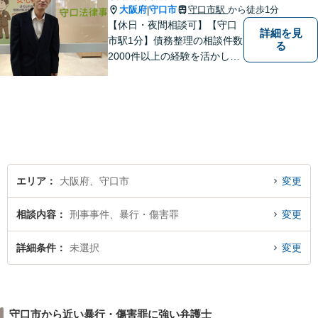
大阪府
守口市
守口市駅
から徒歩1分
|
【休日・夜間相談可】【守口
詳細を見
市駅1分】債務整理の相談件数
る
2000件以上の経験を活かし、
依頼者様の法律問題を徹底的
にバックアップいたします。
どなたでも相談しやすく、依
頼者様が不安を抱かないよう
に、わかりやすく的確なアド
バイスを心がけております。
エリア
大阪府、守口市
変更
相談内容
刑事事件、暴行・傷害罪
変更
詳細条件
未選択
変更
守口市から近い暴行・傷害罪に強い弁護士