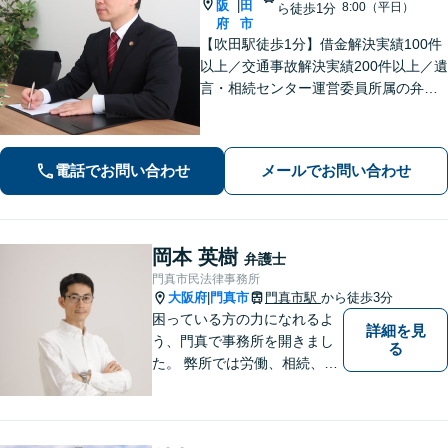
阪
田
|
8:00（平日）
ら徒歩1分
府
市
【吹田駅徒歩1分】借金解決実績100件
以上／交通事故解決実績200件以上／遺
言・相続センター運営委員所属の弁護
士です。【弁護士歴10年以上】精神的
な負担や面倒な手続き、交渉はお任せ
ください。きめ細やかで丁寧な対応が
電話でお問い合わせ
メールでお問い合わせ
モットーです。
岡本 英樹
弁護士
門真市民法律事務所
大阪府
門真市
門真市駅
から徒歩3分
|
困っている方の力になれるよ
詳細を見
う、門真で事務所を開きまし
る
た。 弊所では労働、相続、離
婚、交通事故、不動産、破
産、中小企業法務その他様々
な法律相談を承っておりま