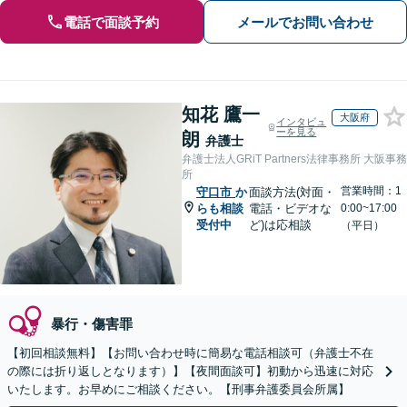
電話で面談予約
メールでお問い合わせ
知花 鷹一
大阪府
インタビュ
ーを見る
朗
弁護士
弁護士法人GRiT Partners法律事務所 大阪事務
所
営業時間：1
守口市
か
面談方法(対面・
らも相談
電話・ビデオな
0:00~17:00
受付中
ど)は応相談
（平日）
暴行・傷害罪
【初回相談無料】【お問い合わせ時に簡易な電話相談可（弁護士不在
の際には折り返しとなります）】【夜間面談可】初動から迅速に対応
いたします。お早めにご相談ください。【刑事弁護委員会所属】