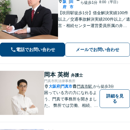
阪
田
|
8:00（平日）
ら徒歩1分
府
市
【吹田駅徒歩1分】借金解決実績100件
以上／交通事故解決実績200件以上／遺
言・相続センター運営委員所属の弁護
士です。【弁護士歴10年以上】精神的
な負担や面倒な手続き、交渉はお任せ
ください。きめ細やかで丁寧な対応が
電話でお問い合わせ
メールでお問い合わせ
モットーです。
岡本 英樹
弁護士
門真市民法律事務所
大阪府
門真市
門真市駅
から徒歩3分
|
困っている方の力になれるよ
詳細を見
う、門真で事務所を開きまし
る
た。 弊所では労働、相続、離
婚、交通事故、不動産、破
産、中小企業法務その他様々
な法律相談を承っておりま