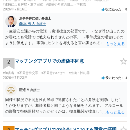
#逮捕による解雇・退学回避
#逮捕や勾留の阻止・準抗告
2026年7月16日
役にたった
8
刑事事件に強い弁護士
藤本 顯人
弁護士
・生活安全課からの電話 →痴漢捜査の部署です。 ・なぜ呼び出したの
か尋ねても電話では教えられませんとの事。 →事件捜査の場合にその
ように伝えます。 事前にヒントを与えると言い訳されるからです。 ・
満員電車の中でかなり女性と密着してしまった可能性があるとの心当
たり →やはり痴漢として疑われているのでは。 そもそも痴漢をやって
ないのであれば、何も疑われる筋合いは無いわけですし狼狽える必要
2
マッチングアプリでの虚偽不同意
はないですね。
#加害者
#不同意性交罪
#不同意わいせつ
#痴漢・性犯罪
2026年7月23日
役にたった
4
匿名A
弁護士
同様の状況で不同意性向等罪で逮捕されたことの弁護を実際にしたこ
とがありますが、相談者様と同じような弁解をされます。 アルコール
の影響で拒絶困難だったかどうかは、捜査機関が捜査して判断するこ
とになりますし、その結果、実際に起訴されるか、不起訴になるかも
分かりません。 また、拒絶困難であったとしても、それについて相談
者様に認識がなければ、「故意」がないという判断になることもあり
マッチングアプリでの出会いにおける同意の証明