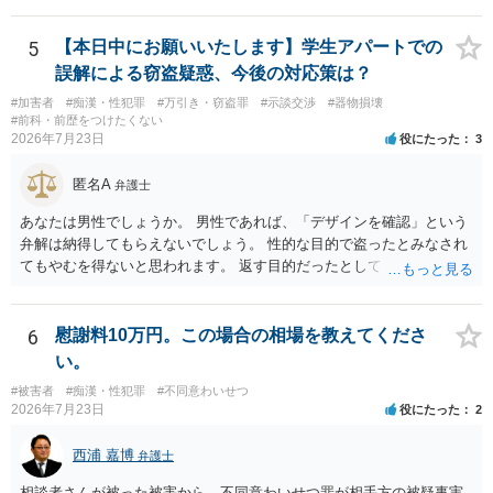
うすることが困難な状態にさせ又はその状態にあることに乗じて、わ
いせつな行為をした者は、婚姻関係の有無にかかわらず、六月以上十
5
【本日中にお願いいたします】学生アパートでの
年以下の拘禁刑に処する。 一 暴行若しくは脅迫を用いること又はそ
誤解による窃盗疑惑、今後の対応策は？
れらを受けたこと。 二 心身の障害を生じさせること又はそれがある
#加害者
#痴漢・性犯罪
#万引き・窃盗罪
#示談交渉
#器物損壊
こと。 三 アルコール若しくは薬物を摂取させること又はそれらの影
#前科・前歴をつけたくない
響があること。 四 睡眠その他の意識が明瞭でない状態にさせること
2026年7月23日
役にたった
3
又はその状態にあること。 五 同意しない意思を形成し、表明し又は
全うするいとまがないこと。 六 予想と異なる事態に直面させて恐怖
匿名A
弁護士
させ、若しくは驚愕がくさせること又はその事態に直面して恐怖し、
若しくは驚愕していること。 七 虐待に起因する心理的反応を生じさ
あなたは男性でしょうか。 男性であれば、「デザインを確認」という
せること又はそれがあること。 八 経済的又は社会的関係上の地位に
弁解は納得してもらえないでしょう。 性的な目的で盗ったとみなされ
基づく影響力によって受ける不利益を憂慮させること又はそれを憂慮
てもやむを得ないと思われます。 返す目的だったとしても、性的な目
していること。
的の達成のためだとすれば、一旦、自室にもちかえっている以上、不
法領得の意思は発現しており、窃盗の既遂罪は成立し得まると思われ
ます。 元の場所に戻したのは、前述の目的を遂行する関係上、ばれな
6
慰謝料10万円。この場合の相場を教えてくださ
いように戻したと評価されることになるのではないかと思います。 防
い。
犯カメラに写っているのがあなたなのかは不明ですが、極めて深刻な
#被害者
#痴漢・性犯罪
#不同意わいせつ
事態になっているのは確かです。お早目にご両親などとも相談して、
2026年7月23日
役にたった
2
弁護士を依頼の上、示談の方向で動かれるのがよろしいかと思いま
す。
西浦 嘉博
弁護士
相談者さんが被った被害から、不同意わいせつ罪が相手方の被疑事実