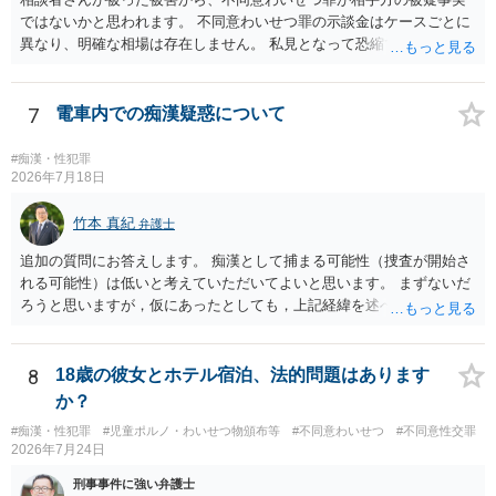
ではないかと思われます。 不同意わいせつ罪の示談金はケースごとに
異なり、明確な相場は存在しません。 私見となって恐縮ですが、一般
的に20万～100万円程度に収束することが多い印象を受けます。 他
方、相手方に資力がなければ、相場通りの請求は困難であることに留
意ください。 より詳細について、お聞きになりたい場合、最寄りの法
7
電車内での痴漢疑惑について
律事務所での相談を検討ください。 上記、ご参考ください。
#痴漢・性犯罪
2026年7月18日
竹本 真紀
弁護士
追加の質問にお答えします。 痴漢として捕まる可能性（捜査が開始さ
れる可能性）は低いと考えていただいてよいと思います。 まずないだ
ろうと思いますが，仮にあったとしても，上記経緯を述べていただ
き，自分は肘を動かしてもなければ，故意も全くなかったこと，相手
の方が動いた結果当たってしまったにすぎないことを述べれば大丈夫
です。 相手の方は，オーバーに表現すると，自然と嘘となるので，自
8
18歳の彼女とホテル宿泊、法的問題はあります
分に不利益がかかってくると認識します。 これがブレーキとなり，表
か？
現されることはないと思っていただいて大丈夫です。 なお，痴漢の場
#痴漢・性犯罪
#児童ポルノ・わいせつ物頒布等
#不同意わいせつ
#不同意性交罪
合，問題となるのは基本的に現場で被害申告（被害の目撃）があった
2026年7月24日
場合がほとんどです。 そうでないと，犯人の特定につながりません。
防犯カメラを気にされるかもしれませんが，本件の場合，防犯カメラ
刑事事件に強い弁護士