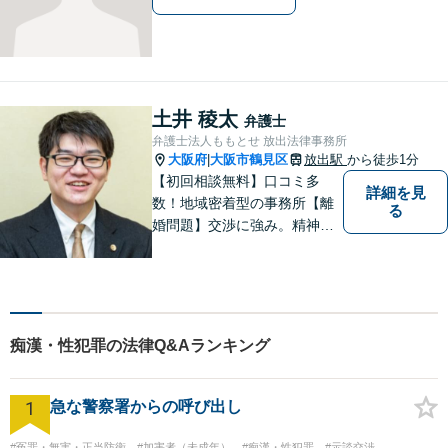
土井 稜太
弁護士
弁護士法人ももとせ 放出法律事務所
大阪府
大阪市鶴見区
放出駅
から徒歩1分
|
【初回相談無料】口コミ多
詳細を見
数！地域密着型の事務所【離
る
婚問題】交渉に強み。精神的
な負担が少しでも軽くなるよ
う、寄り添いの姿勢で事件解
決に臨みます【相続・遺言】
迅速かつ丁寧な対応を心が
け、満足度の高い解決を目指
痴漢・性犯罪の法律Q&Aランキング
します【放出駅1分】
1
急な警察署からの呼び出し
#冤罪・無実・正当防衛
#加害者（未成年）
#痴漢・性犯罪
#示談交渉