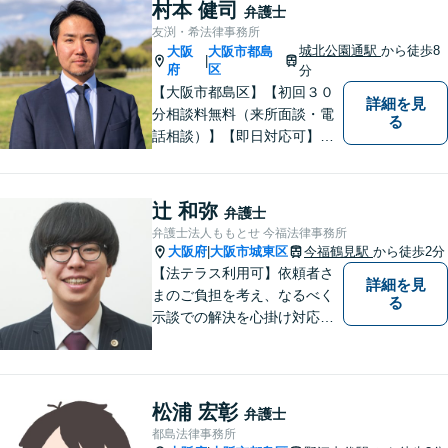
す。
村本 健司
弁護士
友渕・希法律事務所
城北公園通駅
から徒歩8
大阪
大阪市都島
|
府
区
分
【大阪市都島区】【初回３０
詳細を見
分相談料無料（来所面談・電
る
話相談）】【即日対応可】
【都島駅・城北公園通駅】
【高倉町三丁目バス停徒歩１
分】【当日・夜間・休日相談
辻 和弥
弁護士
可】刑事事件/相続問題/離婚問
弁護士法人ももとせ 今福法律事務所
題など経験と知識をもとに、
大阪府
大阪市城東区
今福鶴見駅
から徒歩2分
|
依頼者様の不安を解消し、問
【法テラス利用可】依頼者さ
詳細を見
題解決へ導きます
まのご負担を考え、なるべく
る
示談での解決を心掛け対応い
たします。コミュニケーショ
ン力と精神的なタフさが強
み。依頼者さまにとって身近
で頼れる弁護士を目指しま
松浦 宏彰
弁護士
す。【休日相談可】【今福鶴
都島法律事務所