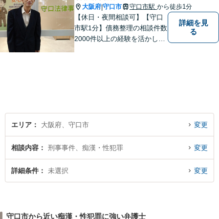
大阪府
守口市
守口市駅
から徒歩1分
|
【休日・夜間相談可】【守口
詳細を見
市駅1分】債務整理の相談件数
る
2000件以上の経験を活かし、
依頼者様の法律問題を徹底的
にバックアップいたします。
どなたでも相談しやすく、依
頼者様が不安を抱かないよう
に、わかりやすく的確なアド
バイスを心がけております。
エリア
大阪府、守口市
変更
相談内容
刑事事件、痴漢・性犯罪
変更
詳細条件
未選択
変更
守口市から近い痴漢・性犯罪に強い弁護士