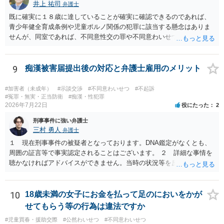
があれば，かえって相談者が動いていないことがはっきり確認される
井上 祐司
弁護士
と思います。 ですから，この件については，相談者に捜査が及ぶこと
既に確実に１８歳に達していることが確実に確認できるのであれば、
はないだろうと思っていただいて大丈夫です。 安心して下さいね。
青少年健全育成条例や児童ポルノ関係の犯罪に該当する懸念はありま
せんが、同室であれば、不同意性交の罪や不同意わいせつの罪の問題
が生じる可能性が否定できないので、慎重に行動された方が良いと考
えます。 すでに成人している以上、ホテル側が訝しく思って連絡をす
る可能性というのはほとんどないと考えます。
9
痴漢被害届提出後の対応と弁護士雇用のメリット
#加害者（未成年）
#示談交渉
#不同意わいせつ
#不起訴
#冤罪・無実・正当防衛
#痴漢・性犯罪
2026年7月22日
役にたった
2
刑事事件に強い弁護士
三村 勇人
弁護士
１ 現在刑事事件の被疑者となっております。DNA鑑定がなくとも、
周囲の証言等で事実認定されることはございます。 ２ 詳細な事情を
聴かなければアドバイスができません。当時の状況等を反論していく
ことになるかと思います。 ３ 否認事件において、弁護人を選任せ
ず、当事者で解決した事例を知りません。依頼しない理由がないかと
思います。
10
18歳未満の女子にお金を払って足のにおいをかが
せてもらう等の行為は違法ですか
#児童買春・援助交際
#公然わいせつ
#不同意わいせつ