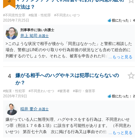
3
ます。 相談者様はあくまで「アルコールの影響はない」「完全なる同
方法は？
意であった」とのお立場ですので、現時点で、対応できることはない
#不同意性交罪
#痴漢・性犯罪
#不同意わいせつ
のではないでしょうか？（同意してたよねと言っても火に油をそそぐ
2026年7月25日
役にたった
4
だけになりかねません。） そのため、現時点でこれ以上アドバイスで
きることはないとなります。これで回答を終わります。
刑事事件に強い弁護士
井上 祐司
弁護士
>このような状況で相手が後から「同意はなかった」と警察に相談した
場合、警察はLINEのやり取りや行為前後の状況なども含めて総合的に
判断するのでしょうか。それとも、被害を申告された時点で私がかな
り不利になるのでしょうか。 同様のご相談を、検察官送致されたも
の（不起訴事案）を含めて数件経験していますが、いずれも警察の対
応は前者です。 特に近年は、いわゆる異性間のトラブルから報復的
4
嫌がる相手へのハグやキスは犯罪にならないの
に不同意性交・不同意わいせつの罪の被害届が出される事案が頻発し
か？
ており、警察も闇雲な逮捕をしないよう慎重になっているため、まず
#痴漢・性犯罪
#不同意わいせつ
#被害者
#暴行・傷害罪
は前後のＬＩＮＥやInstagram等の履歴をすべて統括的に縦覧して、
2026年7月9日
役にたった
2
「被害者の被害申告内容が本当に信用できるものか」を見極めてから
動くようになっていると感じます。
稲井 要介
弁護士
嫌がっている人に無理矢理、ハグやキスをする行為は、不同意わいせ
つ罪（刑法１７６条１項）に該当する可能性があります。 （不同意わ
いせつ） 第百七十六条 次に掲げる行為又は事由その他これらに類す
る行為又は事由により、同意しない意思を形成し、表明し若しくは全