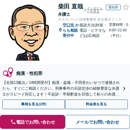
柴田 直哉
愛知県
インタビュ
ーを見る
弁護士
ネクスパート法律事務所 名古屋オフィス
営業時間：0
守口市
か
面談方法(対面・
らも相談
電話・ビデオな
9:00~21:00
受付中
ど)は応相談
（平日）
痴漢・性犯罪
【全国13拠点／24時間受付】痴漢・盗撮・不同意わいせつで逮捕され
たら、すぐにご相談ください。刑事事件の示談交渉の経験豊富な弁護
士がスピード対応します！不起訴・早期釈放を目指して粘りの弁護活
動を行います。
事例を見る(2件)
料金表を見る
電話でお問い合わせ
メールでお問い合わせ