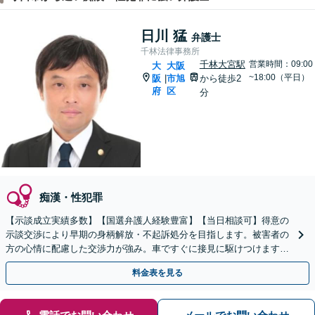
日川 猛
弁護士
千林法律事務所
千林大宮駅
営業時間：09:00
大
大阪
~18:00（平日）
阪
市旭
から徒歩2
|
府
区
分
痴漢・性犯罪
【示談成立実績多数】【国選弁護人経験豊富】【当日相談可】得意の
示談交渉により早期の身柄解放・不起訴処分を目指します。被害者の
方の心情に配慮した交渉力が強み。車ですぐに接見に駆けつけます。
逮捕された際にはすぐにご相談を。【千林大宮駅徒歩2分】
料金表を見る