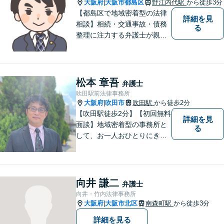
見駅2分】
大阪府
大阪市都島区
野江内代駅
から徒歩3分
|
【都島区で地域密着型の法律
詳細を見
相談】相続・交通事故・債務
る
整理に注力する弁護士が親身
に対応。費用や手続きを明確
に説明し、あなたの不安を解
消します。大阪市都島区の皆
様、まずはお気軽にご連絡く
松本 章吾
弁護士
ださい。初回面談予約受付中
吹田駅前法律事務所
大阪府
吹田市
吹田駅
から徒歩2分
|
【吹田駅徒歩2分】【初回無料
詳細を見
面談】地域密着型の事務所と
る
して、お一人おひとりにきめ
細やかなリーガルサービスを
ご提供します。離婚・相続・
刑事事件など、幅広いお困り
ごとに対応！まずは無料相談
向井 謙二
弁護士
にお越しください。【完全個
向井・竹内法律事務所
室対応】
大阪府
大阪市北区
南森町駅
から徒歩3分
|
詳細を見る