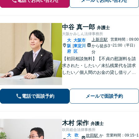
電話でお問い合わせ
メールでお問い合わせ
中谷 真一郎
弁護士
大阪かみしん法律事務所
上新庄駅
営業時間：09:00
大
大阪市
~21:00（平日）
阪
東淀川
から徒歩3
|
府
区
分
【初回相談無料】【不貞の慰謝料を請
求された・したい／未払残業代を請求
したい／個人間のお金の貸し借り／交
通事故で慰謝料を増額したい】のご相
談はお任せください！解決実績多数あ
り。【弁護士歴10年以上】【当日、夜
電話で面談予約
メールで面談予約
間・休日相談可】
木村 栄作
弁護士
吹田総合法律事務所
大
吹
吹田駅
か
営業時間：09:15~1