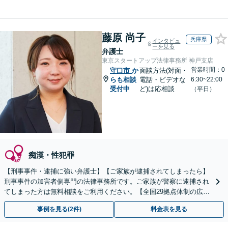
藤原 尚子
兵庫県
インタビュ
ーを見る
弁護士
東京スタートアップ法律事務所 神戸支店
営業時間：0
守口市
か
面談方法(対面・
らも相談
電話・ビデオな
6:30~22:00
受付中
ど)は応相談
（平日）
痴漢・性犯罪
【刑事事件・逮捕に強い弁護士】【ご家族が逮捕されてしまったら】
刑事事件の加害者側専門の法律事務所です。ご家族が警察に逮捕され
てしまった方は無料相談をご利用ください。【全国29拠点体制の広域
対応】【弁護士待機中/当日中の電話相談可(予約制)】
事例を見る(2件)
料金表を見る