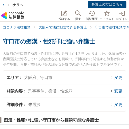
弁護士の方はこちら
ココナラへ
投稿する
探す
閲覧履歴
マイリスト
ログイン
ココナラ法律相談
大阪府で法律相談できる弁護士
守口市で法律相談で
守口市の痴漢・性犯罪に強い弁護士
大阪府の守口市で痴漢・性犯罪に強い弁護士が1名見つかりました。休日面談や
夜間面談に対応している弁護士なども掲載中。刑事事件に関係する加害者側や
少年犯罪、再犯・前科あり等の細かな分野での絞り込み検索もでき便利です。
特に守口法律事務所の寺島 正作弁護士のプロフィール情報や弁護士費用、強み
などが注目されています。『守口市で土日や夜間に発生した痴漢・性犯罪のト
エリア
大阪府、守口市
変更
ラブルを今すぐに弁護士に相談したい』『痴漢・性犯罪のトラブル解決の実績
豊富な近くの弁護士を検索したい』『初回相談無料で痴漢・性犯罪を法律相談
相談内容
刑事事件、痴漢・性犯罪
変更
できる守口市内の弁護士に相談予約したい』などでお困りの相談者さんにおす
すめです。
詳細条件
未選択
変更
痴漢・性犯罪に強い守口市から相談可能な弁護士