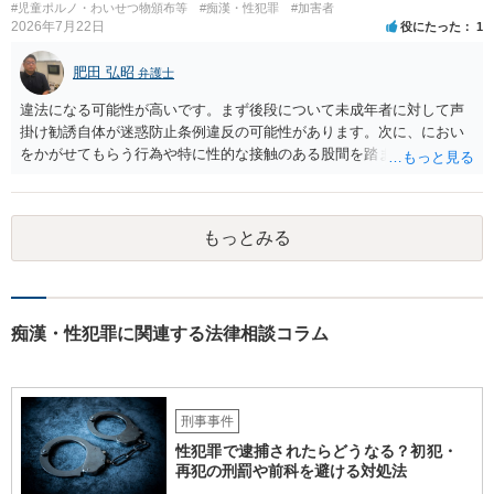
#児童ポルノ・わいせつ物頒布等
#痴漢・性犯罪
#加害者
2026年7月22日
役にたった
1
肥田 弘昭
弁護士
違法になる可能性が高いです。まず後段について未成年者に対して声
掛け勧誘自体が迷惑防止条例違反の可能性があります。次に、におい
をかがせてもらう行為や特に性的な接触のある股間を踏ませる行為
は、児童に有害行為をさせるとして児童福祉法違反、青少年保護育成
条例違反などに該当する可能性が高いです。ご参考にしてください。
もっとみる
痴漢・性犯罪に関連する法律相談コラム
刑事事件
性犯罪で逮捕されたらどうなる？初犯・
再犯の刑罰や前科を避ける対処法