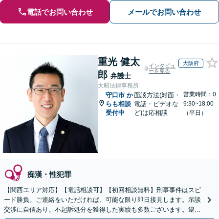
電話でお問い合わせ
メールでお問い合わせ
重光 健太
大阪府
インタビュ
ーを見る
郎
弁護士
大昭法律事務所
営業時間：0
守口市
か
面談方法(対面・
らも相談
電話・ビデオな
9:30~18:00
受付中
ど)は応相談
（平日）
痴漢・性犯罪
【関西エリア対応】【電話相談可】【初回相談無料】刑事事件はスピ
ード勝負。ご連絡をいただければ、可能な限り即日接見します。示談
交渉に自信あり。不起訴処分を獲得した実績も多数ございます。逮捕