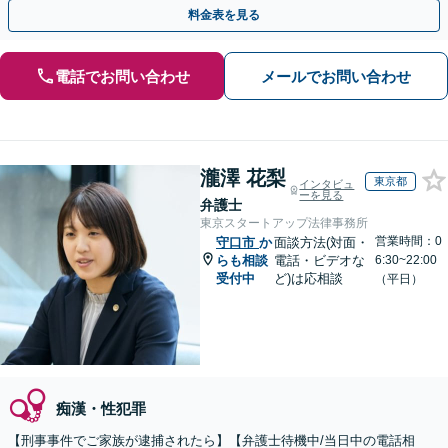
前のご相談も可能です【夜間・休日面談】【完全個室】
料金表を見る
電話でお問い合わせ
メールでお問い合わせ
瀧澤 花梨
東京都
インタビュ
ーを見る
弁護士
東京スタートアップ法律事務所
営業時間：0
守口市
か
面談方法(対面・
らも相談
電話・ビデオな
6:30~22:00
受付中
ど)は応相談
（平日）
痴漢・性犯罪
【刑事事件でご家族が逮捕されたら】【弁護士待機中/当日中の電話相