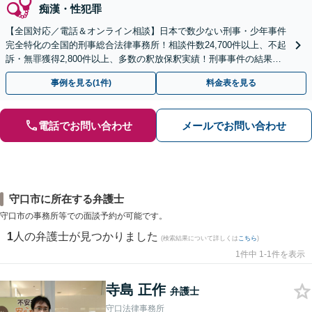
痴漢・性犯罪
【全国対応／電話＆オンライン相談】日本で数少ない刑事・少年事件
完全特化の全国的刑事総合法律事務所！相談件数24,700件以上、不起
訴・無罪獲得2,800件以上、多数の釈放保釈実績！刑事事件の結果は
弁護士の腕次第で変わります【初回相談無料】
事例を見る(1件)
料金表を見る
電話でお問い合わせ
メールでお問い合わせ
守口市に所在する弁護士
守口市の事務所等での面談予約が可能です。
1
人の弁護士が見つかりました
(検索結果について詳しくは
こちら
)
1件中 1-1件を表示
寺島 正作
弁護士
守口法律事務所