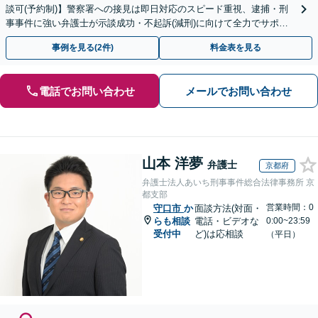
談可(予約制)】警察署への接見は即日対応のスピード重視、逮捕・刑
事事件に強い弁護士が示談成功・不起訴(減刑)に向けて全力でサポー
トします。【加害者側の相談専門】
事例を見る(2件)
料金表を見る
電話でお問い合わせ
メールでお問い合わせ
山本 洋夢
弁護士
京都府
弁護士法人あいち刑事事件総合法律事務所 京
都支部
営業時間：0
守口市
か
面談方法(対面・
らも相談
電話・ビデオな
0:00~23:59
受付中
ど)は応相談
（平日）