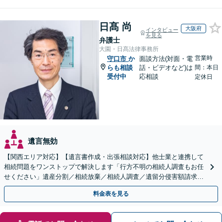
日髙 尚
大阪府
インタビュー
を見る
弁護士
大園・日髙法律事務所
営業時
守口市
か
面談方法(対面・電
らも相談
話・ビデオなど)は
間：本日
受付中
応相談
定休日
遺言無効
【関西エリア対応】【遺言書作成・出張相談対応】他士業と連携して
相続問題をワンストップで解決します「行方不明の相続人調査もお任
せください」遺産分割／相続放棄／相続人調査／遺留分侵害額請求／
登記など【休日・夜間面談可】【分割払い対応】
料金表を見る