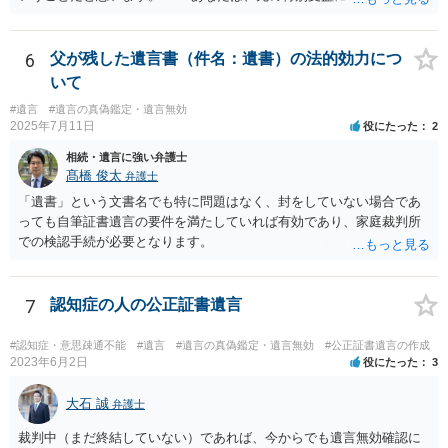
て、遺留分の問題を解決すればよいと思います。 弁護士に面談で
詳しい事情を話して相談された方がよいと思います。
6
父が残した遺言書（件名：遺書）の法的効力につ
いて
#遺言
#遺言の真偽鑑定・遺言無効
2025年7月11日
役にたった
2
相続・遺言に強い弁護士
髙橋 俊太
弁護士
「遺書」という文書名でも特に問題はなく、封をしていない場合であ
っても自筆証書遺言の要件を満たしていれば有効であり、家庭裁判所
での検認手続が必要となります。
7
認知症の人の公正証書遺言
#認知症・意思疎通不能
#遺言
#遺言の真偽鑑定・遺言無効
#公正証書遺言の作成
2023年6月2日
役にたった
3
大石 誠
弁護士
裁判中（まだ終結していない）であれば、今からでも遺言無効確認に