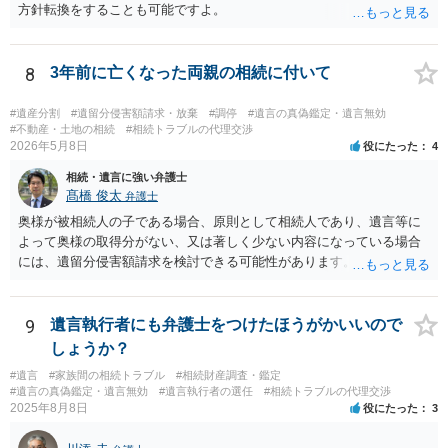
方針転換をすることも可能ですよ。
8
3年前に亡くなった両親の相続に付いて
#遺産分割
#遺留分侵害額請求・放棄
#調停
#遺言の真偽鑑定・遺言無効
#不動産・土地の相続
#相続トラブルの代理交渉
2026年5月8日
役にたった
4
相続・遺言に強い弁護士
髙橋 俊太
弁護士
奥様が被相続人の子である場合、原則として相続人であり、遺言等に
よって奥様の取得分がない、又は著しく少ない内容になっている場合
には、遺留分侵害額請求を検討できる可能性があります。ただし、
「相続は３年以内」という説明は、遺留分そのものではなく、相続登
記の義務化に関する説明と混同されている可能性があります。相続登
記については、不動産を相続で取得したことを知った日から３年以内
9
遺言執行者にも弁護士をつけたほうがかいいので
に申請する義務があります。一方、遺留分侵害額請求は、相続開始お
しょうか？
よび遺留分を侵害する贈与・遺贈があったことを知った時から１年で
#遺言
#家族間の相続トラブル
#相続財産調査・鑑定
時効にかかります。また、相続開始から１０年が経過すると、認識の
#遺言の真偽鑑定・遺言無効
#遺言執行者の選任
#相続トラブルの代理交渉
有無にかかわらず行使できなくなります。 奥様がご両親の死亡を最近
2025年8月8日
役にたった
3
まで知らなかったのであれば、少なくとも「知った時から１年」の時
効がいつから進むかは慎重に検討する必要があります。ただし、死亡