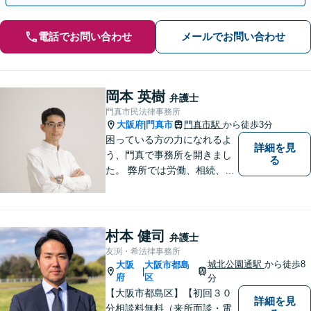
電話でお問い合わせ
メールでお問い合わせ
岡本 英樹
弁護士
門真市民法律事務所
大阪府
門真市
門真市駅
から徒歩3分
|
困っている方の力になれるよ
詳細を見
う、門真で事務所を開きまし
る
た。 弊所では労働、相続、離
婚、交通事故、不動産、破
産、中小企業法務その他様々
な法律相談を承っておりま
す。
村本 健司
弁護士
友渕・希法律事務所
城北公園通駅
から徒歩8
大阪
大阪市都島
|
府
区
分
【大阪市都島区】【初回３０
詳細を見
分相談料無料（来所面談・電