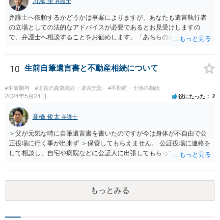
川添 圭
弁護士
から３年が経過しているとのことですので、早急に戸籍、遺言の有
無、不動産登記、遺産分割協議書の有無を確認した方がよいでしょ
弁護士へ依頼するかどうかは事案によりますが、あなたも遺言執行者
う。特に、お姉様側だけで不動産名義を変更している場合、遺言があ
の立場としての法的なアドバイスが必要であるとお見受けしますの
ったのか、遺産分割協議書が作成されているのか、奥様の署名押印が
で、弁護士へ相談することをお勧めします。「あちらの弁護士」（元
あるのかが重要です。奥様が何も署名していないのであれば、遺留分
嫁と娘の弁護士のことでしょうか）へ聴いても、自分に有利な主張や
以前に、法定相続分や遺産分割未了の問題として整理すべき場合もあ
誘導しかしてこないと思います。
ります。 奥様において戸籍謄本、不動産登記簿、固定資産評価証明
10
生前自筆遺言書と不動産相続について
書、遺言書の有無等を確認し、弁護士に個別に相談した方がよいと思
われます。
#生前贈与
#遺言の真偽鑑定・遺言無効
#不動産・土地の相続
2024年5月24日
役にたった
2
髙橋 俊太
弁護士
＞父が元気な時に自筆遺言書を書いたのですが今は身体が不自由で公
正役場に行く事が出来ず ＞保管してもらえません。 公証役場に連絡を
して相談し、自宅や病院などに公証人に出張してもらって公正証書を
作成するという方法もあります。また、相談して証人を用意してもら
うことも可能です。 ＞不動産名義を父から母に名義変更しておいた方
がいいのではと考えていますがどう思いますか？ 詳細が不明であり何
もっとみる
とも言えないのですが、遺言内容との関わりもあると思いますので、
弁護士に事情等を説明して個別に相談した方がよいように思います。