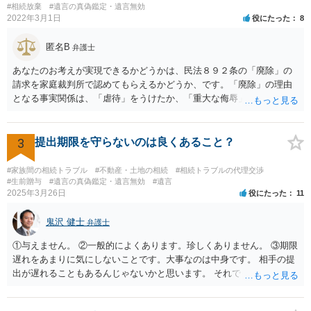
にチップが埋められている」等、おかしかったです。 当時の診療記
#相続放棄
#遺言の真偽鑑定・遺言無効
2022年3月1日
役にたった
8
録、介護認定の資料、介護記録を取得して 弁護士に面談で相談された
方がよいと思います。
匿名B
弁護士
あなたのお考えが実現できるかどうかは、民法８９２条の「廃除」の
請求を家庭裁判所で認めてもらえるかどうか、です。「廃除」の理由
となる事実関係は、「虐待」をうけたか、「重大な侮辱」を受けた
か、推定相続人たる夫に「その他著しい非行」があったか否かです。
「廃除」は遺言でも可能です（民法８９３条）。 弁護士に具体的な事
情を話して相談して、「廃除」が可能か、実際に法律相談を受けるこ
3
提出期限を守らないのは良くあること？
とをお勧めします。
#家族間の相続トラブル
#不動産・土地の相続
#相続トラブルの代理交渉
#生前贈与
#遺言の真偽鑑定・遺言無効
#遺言
2025年3月26日
役にたった
11
鬼沢 健士
弁護士
①与えません。 ②一般的によくあります。珍しくありません。 ③期限
遅れをあまりに気にしないことです。大事なのは中身です。 相手の提
出が遅れることもあるんじゃないかと思います。 それでもあなた有利
にはなりません。