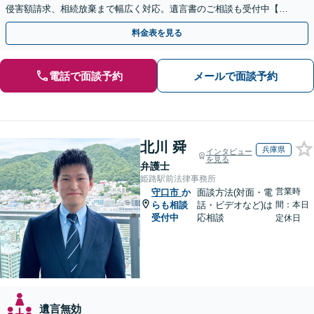
侵害額請求、相続放棄まで幅広く対応。遺言書のご相談も受付中【夜
間・休日面談可】【WEB面談】【完全個室】
料金表を見る
電話で面談予約
メールで面談予約
北川 舜
兵庫県
インタビュー
を見る
弁護士
姫路駅前法律事務所
営業時
守口市
か
面談方法(対面・電
らも相談
話・ビデオなど)は
間：本日
受付中
応相談
定休日
遺言無効