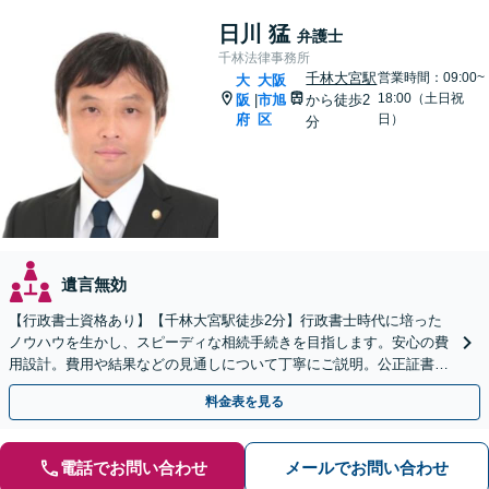
日川 猛
弁護士
千林法律事務所
千林大宮駅
営業時間：09:00~
大
大阪
18:00（土日祝
阪
市旭
から徒歩2
|
府
区
日）
分
遺言無効
【行政書士資格あり】【千林大宮駅徒歩2分】行政書士時代に培った
ノウハウを生かし、スピーディな相続手続きを目指します。安心の費
用設計。費用や結果などの見通しについて丁寧にご説明。公正証書遺
言や遺言執行人にも対応。【初回相談無料】【当日相談可】
料金表を見る
電話でお問い合わせ
メールでお問い合わせ