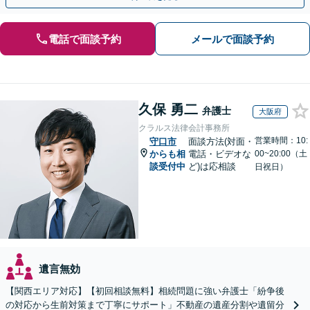
電話で面談予約
メールで面談予約
久保 勇二
弁護士
大阪府
クラルス法律会計事務所
営業時間：10:
守口市
面談方法(対面・
からも相
電話・ビデオな
00~20:00（土
談受付中
ど)は応相談
日祝日）
遺言無効
【関西エリア対応】【初回相談無料】相続問題に強い弁護士「紛争後
の対応から生前対策まで丁寧にサポート」不動産の遺産分割や遺留分