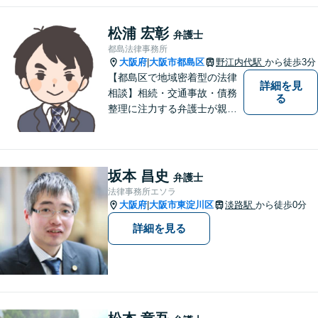
み。依頼者さまにとって身近
で頼れる弁護士を目指しま
松浦 宏彰
弁護士
す。【休日相談可】【今福鶴
都島法律事務所
見駅2分】
大阪府
大阪市都島区
野江内代駅
から徒歩3分
|
【都島区で地域密着型の法律
詳細を見
相談】相続・交通事故・債務
る
整理に注力する弁護士が親身
に対応。費用や手続きを明確
に説明し、あなたの不安を解
消します。大阪市都島区の皆
様、まずはお気軽にご連絡く
坂本 昌史
弁護士
ださい。初回面談予約受付中
法律事務所エソラ
大阪府
大阪市東淀川区
淡路駅
から徒歩0分
|
詳細を見る