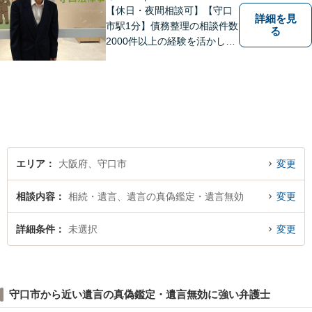
【休日・夜間相談可】【守口
詳細を見
市駅1分】債務整理の相談件数
る
2000件以上の経験を活かし、
依頼者様の法律問題を徹底的
にバックアップいたします。
どなたでも相談しやすく、依
頼者様が不安を抱かないよう
に、わかりやすく的確なアド
バイスを心がけております。
エリア
大阪府、守口市
変更
相談内容
相続・遺言、遺言の真偽鑑定・遺言無効
変更
詳細条件
未選択
変更
守口市から近い遺言の真偽鑑定・遺言無効に強い弁護士