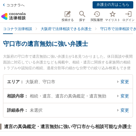
弁護士の方はこちら
ココナラへ
投稿する
探す
閲覧履歴
マイリスト
ログイン
ココナラ法律相談
大阪府で法律相談できる弁護士
守口市で法律相談で
守口市の遺言無効に強い弁護士
大阪府の守口市で遺言無効に強い弁護士が1名見つかりました。休日面談や夜間
面談に対応している弁護士なども掲載中。相続・遺言に関係する家族間の相続
トラブルや認知症の相続、遺産分割等の細かな分野での絞り込み検索もでき便
利です。特に守口法律事務所の寺島 正作弁護士のプロフィール情報や弁護士費
用、強みなどが注目されています。『守口市で土日や夜間に発生した遺言無効
エリア
大阪府、守口市
変更
のトラブルを今すぐに弁護士に相談したい』『遺言無効のトラブル解決の実績
豊富な近くの弁護士を検索したい』『初回相談無料で遺言無効を法律相談でき
相談内容
相続・遺言、遺言の真偽鑑定・遺言無効
変更
る守口市内の弁護士に相談予約したい』などでお困りの相談者さんにおすすめ
です。
詳細条件
未選択
変更
遺言の真偽鑑定・遺言無効に強い守口市から相談可能な弁護士