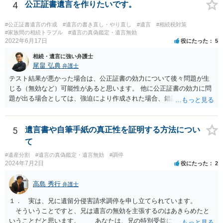
4
公正証書遺言を作りたいです。
#公正証書遺言の作成
#遺言の書き直し・やり直し
#遺言
#相続税対策
#家族間の相続トラブル
#遺言の真偽鑑定・遺言無効
2022年6月17日
役にたった
5
相続・遺言に強い弁護士
尾畠 弘典
弁護士
テスト結果が悪かった場合は、公正証書の効力について後々問題が生
じる（無効など）可能性があると思います。 他に公正証書の効力に問
題が出る場合としては、強迫により作成された場合、錯誤（勘違い）
の場合などがあります。 遺言の対象となる財産の多寡などにもよりま
すが、弁護士に作成を依頼する場合は、１０～数十万円程度になるケ
ースが多いと思います。 報酬体系は、弁護士ごとに異なりますので一
5
遺言書や自筆手紙の真正性を証明する方法につい
律の基準はありません。
て
#遺産分割
#遺言の真偽鑑定・遺言無効
#調停
2024年7月2日
役にたった
2
高島 秀行
弁護士
１． 実は、兄に遺留分侵害請求調停を申し立てられています。
そういうことですと、兄は遺言の無効を主張するのはあきらめたと
いうことだと思います。 あなたは、兄の特別受益について立証し