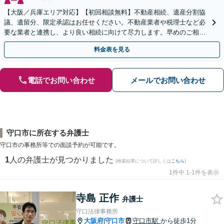
【大阪／兵庫エリア対応】【初回相談無料】不動産相続、遺産分割協
議、遺留分、限定承認はお任せください。不動産業者や税理士など必
要な業者と連携し、より良い相続に向けて尽力します。早めのご相談
が複雑化を防ぐカギとなります【休日相談可】
料金表を見る
電話でお問い合わせ
メールでお問い合わせ
守口市に所在する弁護士
守口市の事務所等での面談予約が可能です。
1
人の弁護士が見つかりました
(検索結果について詳しくは
こちら
)
1件中 1-1件を表示
寺島 正作
弁護士
守口法律事務所
大阪府
守口市
守口市駅
から徒歩1分
|