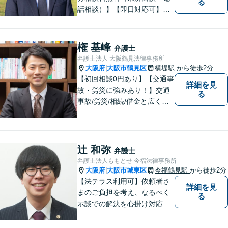
る
話相談）】【即日対応可】
【都島駅・城北公園通駅】
【高倉町三丁目バス停徒歩１
分】【当日・夜間・休日相談
権 基峰
弁護士
可】刑事事件/相続問題/離婚問
弁護士法人 大阪鶴見法律事務所
題など経験と知識をもとに、
大阪府
大阪市鶴見区
横堤駅
から徒歩2分
|
依頼者様の不安を解消し、問
【初回相談0円あり】【交通事
詳細を見
題解決へ導きます
故・労災に強みあり！】交通
る
事故/労災/相続/借金と広く法
律問題に対応。【横堤駅2分】
法律トラブルに巻き込まれた/
巻き込まれそうな方はお早め
にご相談ください。【労災事
辻 和弥
弁護士
故：9年前の事故でも数千万円
弁護士法人ももとせ 今福法律事務所
の賠償を獲得】
大阪府
大阪市城東区
今福鶴見駅
から徒歩2分
|
【法テラス利用可】依頼者さ
詳細を見
まのご負担を考え、なるべく
る
示談での解決を心掛け対応い
たします。コミュニケーショ
ン力と精神的なタフさが強