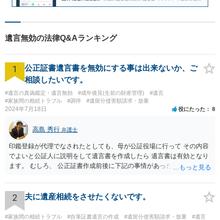
遺言無効の法律Q&Aランキング
1
公正証書遺言書を無効にする事は出来ないか、ご
相談したいです。
#遺言の真偽鑑定・遺言無効
#成年後見(生前の財産管理)
#遺言
#家族間の相続トラブル
#調停
#遺留分侵害額請求・放棄
2024年7月18日
役にたった
8
高島 秀行
弁護士
印鑑登録が代理でなされたとしても、母が公証役場に行って その内容
でよいと公証人に説明をして遺言書を作成したら 遺言書は有効となり
ます。 むしろ、 公正証書作成前後に下記の事情があったことが証明で
きれば判断能力がなく 無効だったと主張することが可能です。 翌年1
月に携帯が新しくなった母からの第一声は「ここにいたら殺される」
「面会に来てくれ」で、長男に聞くと「面会は出来ない。俺は携帯電
2
夫に遺産相続をさせたくないです。
話の使い方を教える為に会っている」「母の話は聞かなくて良い」と
電話が切れました。その後の電話でも「食事に毒が入っている」「体
#家族間の相続トラブル
#自筆証書遺言の作成
#遺留分侵害額請求・放棄
#遺言