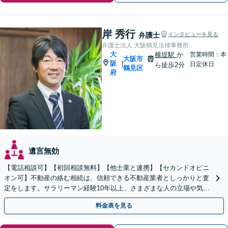
岸 秀行
弁護士
インタビューを見る
弁護士法人 大阪鶴見法律事務所
大
横堤駅
か
営業時間：本
大阪市
阪
|
日定休日
ら徒歩2分
鶴見区
府
遺言無効
【電話相談可】【初回相談無料】【他士業と連携】【セカンドオピニ
オン可】不動産の絡む相続は、信頼できる不動産業者としっかりと査
定をします。サラリーマン経験10年以上、さまざまな人の立場や気持
ちが分かります。遺産分割や相続放棄もお任せください。
料金表を見る