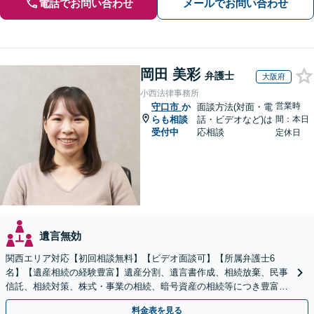
電話でお問い合わせ
メールでお問い合わせ
岡田 美彩
弁護士
大阪府
小西法律事務所
営業時
守口市
か
面談方法(対面・電
らも相談
話・ビデオなど)は
間：本日
受付中
応相談
定休日
遺言無効
関西エリア対応【初回相談無料】【ビデオ面談可】【所属弁護士6
名】【遺産相続の経験豊富】遺産分割、遺言書作成、相続放棄、民事
信託、相続対策、株式・事業の相続、暗号資産の相続等につき豊富な
対応実績。【バリアフリー】【完全個室対応】
料金表を見る