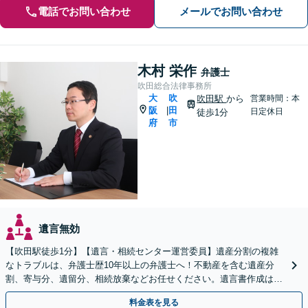
電話でお問い合わせ
メールでお問い合わせ
木村 栄作
弁護士
吹田総合法律事務所
大
吹
吹田駅
から
営業時間：本
阪
田
|
日定休日
徒歩1分
府
市
遺言無効
【吹田駅徒歩1分】【遺言・相続センター運営委員】遺産分割の複雑
なトラブルは、弁護士歴10年以上の弁護士へ！不動産を含む遺産分
割、寄与分、遺留分、相続放棄などお任せください。遺言書作成は自
宅訪問にも対応。【税理士や司法書士とも連携】
料金表を見る