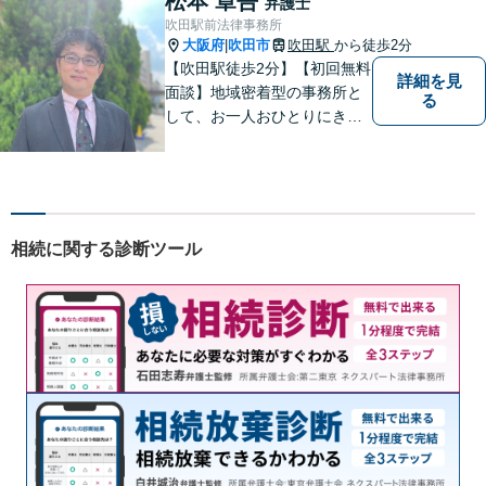
松本 章吾
弁護士
吹田駅前法律事務所
大阪府
吹田市
吹田駅
から徒歩2分
|
【吹田駅徒歩2分】【初回無料
詳細を見
面談】地域密着型の事務所と
る
して、お一人おひとりにきめ
細やかなリーガルサービスを
ご提供します。離婚・相続・
刑事事件など、幅広いお困り
ごとに対応！まずは無料相談
にお越しください。【完全個
相続に関する診断ツール
室対応】