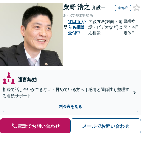
粟野 浩之
弁護士
京都府
あわの法律事務所
営業時
守口市
か
面談方法(対面・電
らも相談
話・ビデオなど)は
間：本日
受付中
応相談
定休日
遺言無効
相続で話し合いができない・揉めている方へ｜感情と関係性も整理す
る相続サポート
料金表を見る
電話でお問い合わせ
メールでお問い合わせ