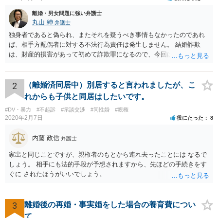
離婚・男女問題に強い弁護士
丸山 紳
弁護士
独身者であると偽られ、またそれを疑うべき事情もなかったのであれ
ば、相手方配偶者に対する不法行為責任は発生しません。 結婚詐欺
は、財産的損害があって初めて詐欺罪になるので、今回は該当しませ
ん。 貞操権侵害は、既婚者であることを偽られていて、その上既婚者
であることを知っていれば交際しなかったといえる場合に、慰謝料請
求が可能です。 LINEなどで、結婚を当然の前提にした関係だったこと
2
（離婚済同居中）別居すると言われましたが、こ
を立証できる場合は、請求は可能と考えます。
れからも子供と同居はしたいです。
#DV・暴力
#不起訴
#示談交渉
#同性婚
#親権
2020年2月7日
役にたった
8
内藤 政信
弁護士
家出と同じことですが、親権者のもとから連れ去ったことには なるで
しょう。 相手にも法的手段が予想されますから、先ほどの手続きをす
ぐに されたほうがいいでしょう。
3
離婚後の再婚・事実婚をした場合の養育費につい
て