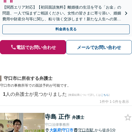
【関西エリア対応】【初回面談無料】離婚後の生活を守る「お金」の
問題、一人で悩まずご相談ください。女性の皆さまに寄り添い、婚姻
費用や財産分与等に関し、粘り強く交渉します！新たな人生への第一
歩を全力でサポートいたします。【休日・夜間相談可】
料金表を見る
電話でお問い合わせ
メールでお問い合わせ
守口市に所在する弁護士
守口市の事務所等での面談予約が可能です。
1
人の弁護士が見つかりました
(検索結果について詳しくは
こちら
)
1件中 1-1件を表示
寺島 正作
弁護士
守口法律事務所
大阪府
守口市
守口市駅
から徒歩1分
|