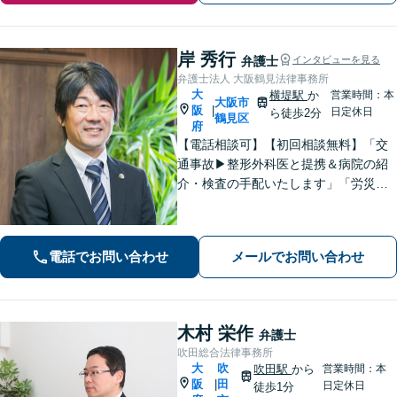
岸 秀行
弁護士
インタビューを見る
弁護士法人 大阪鶴見法律事務所
大
横堤駅
か
営業時間：本
大阪市
阪
|
日定休日
ら徒歩2分
鶴見区
府
【電話相談可】【初回相談無料】「交
通事故▶︎整形外科医と提携＆病院の紹
介・検査の手配いたします」「労災の
後遺障害もお任せください」事故後で
きるだけ早期にご相談頂けると助かり
ます。法律問題だけではないトータル
電話でお問い合わせ
メールでお問い合わせ
サポートを目指します【セカンドオピ
ニオン可】
木村 栄作
弁護士
吹田総合法律事務所
大
吹
吹田駅
から
営業時間：本
阪
田
|
日定休日
徒歩1分