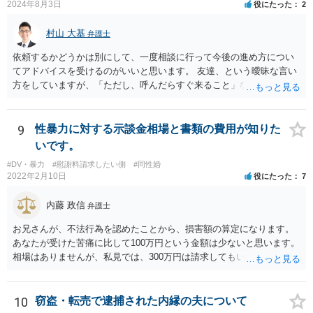
2024年8月3日
役にたった
2
村山 大基
弁護士
依頼するかどうかは別にして、一度相談に行って今後の進め方につい
てアドバイスを受けるのがいいと思います。 友達、という曖昧な言い
方をしていますが、「ただし、呼んだらすぐ来ること」などと条件を
つけているあたり、 今後も何かしら行ってきそうなので、おっしゃる
通り関わりを断つ方向がいいと思います。
9
性暴力に対する示談金相場と書類の費用が知りた
いです。
#DV・暴力
#慰謝料請求したい側
#同性婚
2022年2月10日
役にたった
7
内藤 政信
弁護士
お兄さんが、不法行為を認めたことから、損害額の算定になります。
あなたが受けた苦痛に比して100万円という金額は少ないと思います。
相場はありませんが、私見では、300万円は請求してもいいですね。
しかし、支払い能力の問題もあるので、支払うと言う気持ちが、なく
なるような条件では困るでしょう。 支払いの効果を高めるために、弁
護士を立ち合い人にするといいで しょう。 したがって、金額も含め
10
窃盗・転売で逮捕された内縁の夫について
て、条件については弁護士と話をするといい でしょう。 書面はどちら