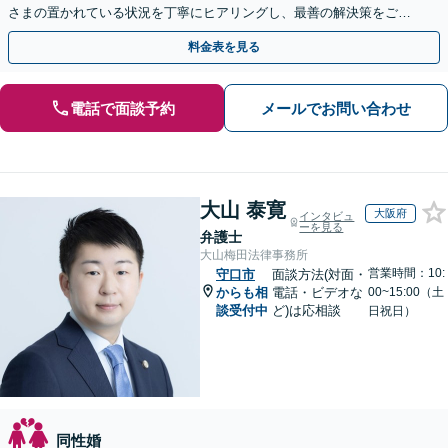
さまの置かれている状況を丁寧にヒアリングし、最善の解決策をご提
案します。お悩みの際は、お気軽にご相談ください。
料金表を見る
電話で面談予約
メールでお問い合わせ
大山 泰寛
大阪府
インタビュ
ーを見る
弁護士
大山梅田法律事務所
営業時間：10:
守口市
面談方法(対面・
からも相
電話・ビデオな
00~15:00（土
談受付中
ど)は応相談
日祝日）
同性婚