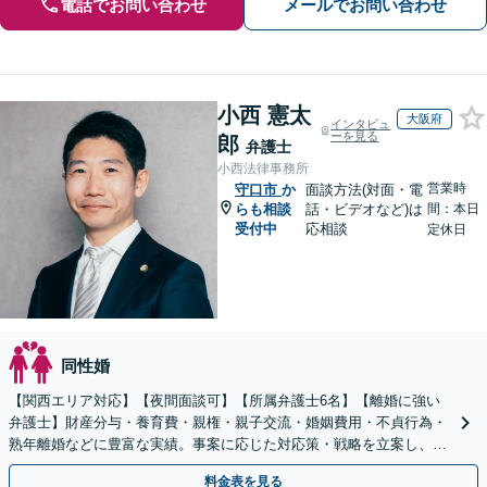
電話でお問い合わせ
メールでお問い合わせ
小西 憲太
大阪府
インタビュ
ーを見る
郎
弁護士
小西法律事務所
営業時
守口市
か
面談方法(対面・電
らも相談
話・ビデオなど)は
間：本日
受付中
応相談
定休日
同性婚
【関西エリア対応】【夜間面談可】【所属弁護士6名】【離婚に強い
弁護士】財産分与・養育費・親権・親子交流・婚姻費用・不貞行為・
熟年離婚などに豊富な実績。事案に応じた対応策・戦略を立案し、全
力で闘います。明るい人生の再スタートを！
料金表を見る