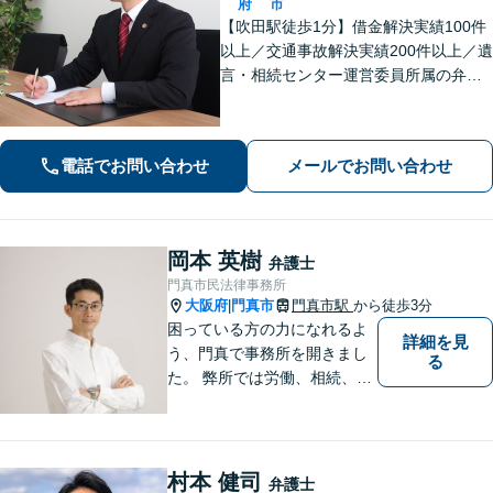
府
市
【吹田駅徒歩1分】借金解決実績100件
以上／交通事故解決実績200件以上／遺
言・相続センター運営委員所属の弁護
士です。【弁護士歴10年以上】精神的
な負担や面倒な手続き、交渉はお任せ
ください。きめ細やかで丁寧な対応が
電話でお問い合わせ
メールでお問い合わせ
モットーです。
岡本 英樹
弁護士
門真市民法律事務所
大阪府
門真市
門真市駅
から徒歩3分
|
困っている方の力になれるよ
詳細を見
う、門真で事務所を開きまし
る
た。 弊所では労働、相続、離
婚、交通事故、不動産、破
産、中小企業法務その他様々
な法律相談を承っておりま
す。
村本 健司
弁護士