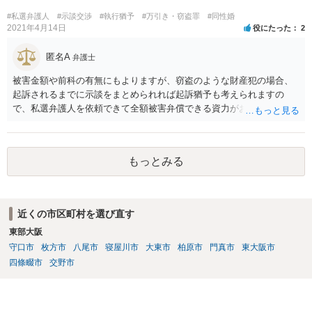
が作っても構いません。 書類を作るには、少なくも、５５０００円
#私選弁護人
#示談交渉
#執行猶予
#万引き・窃盗罪
#同性婚
は、かかるでしょう。
2021年4月14日
役にたった
2
匿名A
弁護士
被害金額や前科の有無にもよりますが、窃盗のような財産犯の場合、
起訴されるまでに示談をまとめられれば起訴猶予も考えられますの
で、私選弁護人を依頼できて全額被害弁償できる資力がお有りなので
あれば、信頼できそうな弁護士を探して一度相談されることをおすす
めいたします。起訴されてしまうと前科はついてしまう可能性が極め
て高いので、被害金額はさほど大きくなく初犯で起訴猶予の可能性が
もっとみる
あり得る事案なのであれば、起訴までの弁護活動が極めて重要です。
もちろん国選弁護人であってもできるかぎり最善を尽くす弁護士が大
多数だとは思いますが、特に被害件数が多いようなケースですと、一
般論としては私選弁護人に頼んだ方がどうしても使える時間が多くな
近くの市区町村を選び直す
り、示談をまとめられる可能性が高くなる傾向は否定できないように
東部大阪
思われます。
守口市
枚方市
八尾市
寝屋川市
大東市
柏原市
門真市
東大阪市
四條畷市
交野市