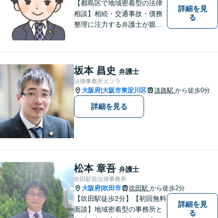
【都島区で地域密着型の法律
詳細を見
相談】相続・交通事故・債務
る
整理に注力する弁護士が親身
に対応。費用や手続きを明確
に説明し、あなたの不安を解
消します。大阪市都島区の皆
様、まずはお気軽にご連絡く
坂本 昌史
弁護士
ださい。初回面談予約受付中
法律事務所エソラ
大阪府
大阪市東淀川区
淡路駅
から徒歩0分
|
詳細を見る
松本 章吾
弁護士
吹田駅前法律事務所
大阪府
吹田市
吹田駅
から徒歩2分
|
【吹田駅徒歩2分】【初回無料
詳細を見
面談】地域密着型の事務所と
る