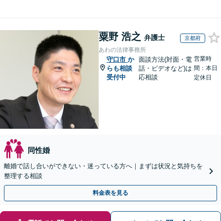
粟野 浩之
弁護士
京都府
あわの法律事務所
営業時
守口市
か
面談方法(対面・電
らも相談
話・ビデオなど)は
間：本日
受付中
応相談
定休日
同性婚
離婚で話し合いができない・迷っている方へ｜まずは状況と気持ちを
整理する相談
料金表を見る