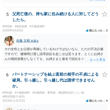
書そのもの（サインした推定相続人はどんな義務を負うのか）を見て
いないので何とも言えません。 そもそも、何の義務も負わないなら、
印鑑証明まで用意して推定相続人にサインさせる意味もないような気
5
父死亡後の、持ち家に住み続ける人に対してどう
がします。 もし何らかの義務を相続放棄しても負う内容だと困ります
したら。
ので、契約書の文面を持って、弁護士に相談に行かれることをお勧め
#同性婚
#相続放棄
#不倫慰謝料
します。
2020年4月24日
役にたった
2
佐藤 文昭
弁護士
その女性とお父様が再婚しているわけではないなら、ただの不法占拠
ですので、建物明け渡し請求訴訟を起こせば足ります。とくにお姉さ
んの相続放棄がしなくても、お姉さまと連名で訴訟をすればいいだけ
のことです。
6
パートナーシップを結ぶ直前の相手の不貞による
破局。引っ越し。引っ越し代は請求できません
か。
#同性婚
#不倫慰謝料
#内縁関係・事実婚
#慰謝料請求したい側
#異性関係(不貞等)
2023年11月15日
役にたった
4