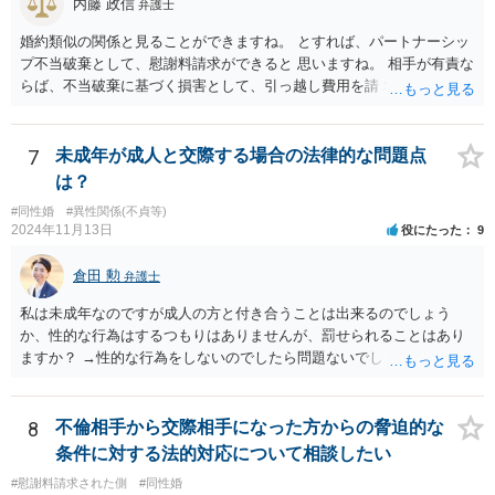
内藤 政信
弁護士
婚約類似の関係と見ることができますね。 とすれば、パートナーシッ
プ不当破棄として、慰謝料請求ができると 思いますね。 相手が有責な
らば、不当破棄に基づく損害として、引っ越し費用を請 求できるよう
に思います。
7
未成年が成人と交際する場合の法律的な問題点
は？
#同性婚
#異性関係(不貞等)
2024年11月13日
役にたった
9
倉田 勲
弁護士
私は未成年なのですが成人の方と付き合うことは出来るのでしょう
か、性的な行為はするつもりはありませんが、罰せられることはあり
ますか？ →性的な行為をしないのでしたら問題ないでしょう
8
不倫相手から交際相手になった方からの脅迫的な
条件に対する法的対応について相談したい
#慰謝料請求された側
#同性婚