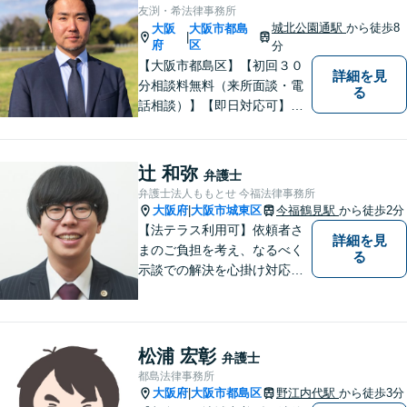
友渕・希法律事務所
城北公園通駅
から徒歩8
大阪
大阪市都島
|
府
区
分
【大阪市都島区】【初回３０
詳細を見
分相談料無料（来所面談・電
る
話相談）】【即日対応可】
【都島駅・城北公園通駅】
【高倉町三丁目バス停徒歩１
分】【当日・夜間・休日相談
辻 和弥
弁護士
可】刑事事件/相続問題/離婚問
弁護士法人ももとせ 今福法律事務所
題など経験と知識をもとに、
大阪府
大阪市城東区
今福鶴見駅
から徒歩2分
|
依頼者様の不安を解消し、問
【法テラス利用可】依頼者さ
詳細を見
題解決へ導きます
まのご負担を考え、なるべく
る
示談での解決を心掛け対応い
たします。コミュニケーショ
ン力と精神的なタフさが強
み。依頼者さまにとって身近
で頼れる弁護士を目指しま
松浦 宏彰
弁護士
す。【休日相談可】【今福鶴
都島法律事務所
見駅2分】
大阪府
大阪市都島区
野江内代駅
から徒歩3分
|