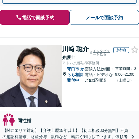
電話で面談予約
メールで面談予約
川﨑 聡介
京都府
インタビュ
ーを見る
弁護士
アトム京都法律事務所
営業時間：0
守口市
か
面談方法(対面・
らも相談
電話・ビデオな
9:00~21:00
受付中
ど)は応相談
（土曜日）
同性婚
【関西エリア対応】【弁護士歴15年以上】【初回相談30分無料】不貞
の慰謝料請求、財産分与、親権など、幅広く対応しています。依頼者