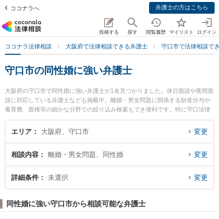
弁護士の方はこちら
ココナラへ
投稿する
探す
閲覧履歴
マイリスト
ログイン
ココナラ法律相談
大阪府で法律相談できる弁護士
守口市で法律相談で
守口市の同性婚に強い弁護士
大阪府の守口市で同性婚に強い弁護士が1名見つかりました。休日面談や夜間面
談に対応している弁護士なども掲載中。離婚・男女問題に関係する財産分与や
養育費、親権等の細かな分野での絞り込み検索もでき便利です。特に守口法律
事務所の寺島 正作弁護士のプロフィール情報や弁護士費用、強みなどが注目さ
れています。『守口市で土日や夜間に発生した同性婚のトラブルを今すぐに弁
エリア
大阪府、守口市
変更
護士に相談したい』『同性婚のトラブル解決の実績豊富な近くの弁護士を検索
したい』『初回相談無料で同性婚を法律相談できる守口市内の弁護士に相談予
相談内容
離婚・男女問題、同性婚
変更
約したい』などでお困りの相談者さんにおすすめです。
詳細条件
未選択
変更
同性婚に強い守口市から相談可能な弁護士