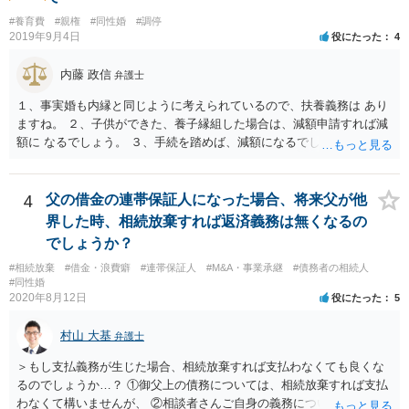
#養育費
#親権
#同性婚
#調停
2019年9月4日
役にたった
4
内藤 政信
弁護士
１、事実婚も内縁と同じように考えられているので、扶養義務は あり
ますね。 ２、子供ができた、養子縁組した場合は、減額申請すれば減
額に なるでしょう。 ３、手続を踏めば、減額になるでしょう。 ４、
それだけでは、減額はされないでしょう。 ５、養育費に影響はないで
しょう。 いろいろ議論のあるところですが、実務は上記のような運用
でしょう。
4
父の借金の連帯保証人になった場合、将来父が他
界した時、相続放棄すれば返済義務は無くなるの
でしょうか？
#相続放棄
#借金・浪費癖
#連帯保証人
#M&A・事業承継
#債務者の相続人
#同性婚
2020年8月12日
役にたった
5
村山 大基
弁護士
＞もし支払義務が生じた場合、相続放棄すれば支払わなくても良くな
るのでしょうか…？ ①御父上の債務については、相続放棄すれば支払
わなくて構いませんが、 ②相談者さんご自身の義務については、契約