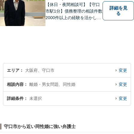
【休日・夜間相談可】【守口
詳細を見
市駅1分】債務整理の相談件数
る
2000件以上の経験を活かし、
依頼者様の法律問題を徹底的
にバックアップいたします。
どなたでも相談しやすく、依
頼者様が不安を抱かないよう
に、わかりやすく的確なアド
バイスを心がけております。
エリア
大阪府、守口市
変更
相談内容
離婚・男女問題、同性婚
変更
詳細条件
未選択
変更
守口市から近い同性婚に強い弁護士