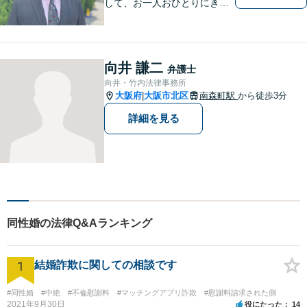
して、お一人おひとりにきめ
細やかなリーガルサービスを
ご提供します。離婚・相続・
刑事事件など、幅広いお困り
ごとに対応！まずは無料相談
向井 謙二
弁護士
にお越しください。【完全個
向井・竹内法律事務所
室対応】
大阪府
大阪市北区
南森町駅
から徒歩3分
|
詳細を見る
同性婚の法律Q&Aランキング
1
結婚詐欺に関しての相談です
#同性婚
#中絶
#不倫慰謝料
#マッチングアプリ詐欺
#慰謝料請求された側
2021年9月30日
役にたった
14