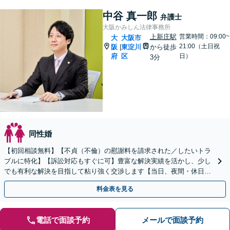
中谷 真一郎
弁護士
大阪かみしん法律事務所
上新庄駅
営業時間：09:00~
大
大阪市
21:00（土日祝
阪
東淀川
から徒歩
|
府
区
日）
3分
同性婚
【初回相談無料】【不貞（不倫）の慰謝料を請求された／したいトラ
ブルに特化】【訴訟対応もすぐに可】豊富な解決実績を活かし、少し
でも有利な解決を目指して粘り強く交渉します【当日、夜間・休日相
談可】
料金表を見る
電話で面談予約
メールで面談予約