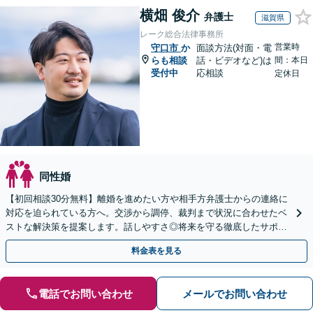
横畑 俊介
弁護士
滋賀県
レーク総合法律事務所
営業時
守口市
か
面談方法(対面・電
らも相談
話・ビデオなど)は
間：本日
受付中
応相談
定休日
同性婚
【初回相談30分無料】離婚を進めたい方や相手方弁護士からの連絡に
対応を迫られている方へ。交渉から調停、裁判まで状況に合わせたベ
ストな解決策を提案します。話しやすさ◎将来を守る徹底したサポー
トをいたします【滋賀県・大阪府・京都府対応】
料金表を見る
電話でお問い合わせ
メールでお問い合わせ