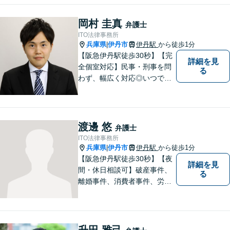
大限応えられるよう尽力いた
します。まずはお気軽にご相
岡村 圭真
弁護士
談にいらしてください。【休
ITO法律事務所
日夜間相談可】
兵庫県
伊丹市
伊丹駅
から徒歩1分
|
【阪急伊丹駅徒歩30秒】【完
詳細を見
全個室対応】民事・刑事を問
る
わず、幅広く対応◎いつでも
迅速な対応で、「救急救命医
のような弁護士」を目指しま
す。広い視野とユーモアを忘
れず、尽力してまいります。
渡邊 悠
弁護士
【メーカー法務経験あり】
ITO法律事務所
兵庫県
伊丹市
伊丹駅
から徒歩1分
|
【阪急伊丹駅徒歩30秒】【夜
詳細を見
間・休日相談可】破産事件、
る
離婚事件、消費者事件、労働
事件など。依頼者さまの状況
を十分にヒアリングし、あら
ゆる観点から解決策をご提案
してまいります。まずは一度
升田 雅己