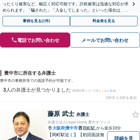
ったくり被害など、幅広く対応可能です。詐欺被害は迅速な対応が求
められます。「騙された」「入金してしまった」といった場合は、お
早めにご相談ください。【電話・メール・WEB相談可】
事例を見る(1件)
料金表を見る
電話でお問い合わせ
メールでお問い合わせ
豊中市に所在する弁護士
豊中市の事務所等での面談予約が可能です。
3
人の弁護士が見つかりました
(検索結果について詳しくは
こちら
)
3件中 1-3件を表示
藤原 武士
弁護士
弁護士法人Legal Home 豊中オフィス
大阪府
豊中市
岡町駅
から徒歩10分
|
【岡町駅近く】【初回面談無
詳細を見