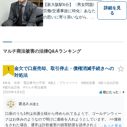
【新大阪駅6分】〈男女問題/
詳細を見
労働/交通事故に特化〉あなた
る
の思いに寄り添いながら、明
るい未来を全力でサポートし
ます！ 一人一人の状況や思い
に丁寧に向き合い、将来を見
据えた解決を目指します。
【メール・電話面談可】【東
マルチ商法被害の法律Q&Aランキング
三国駅4分】
1
金欠で口座売却、取引停止・債権消滅手続きへの
対処法
#本名・住所・電話番号が不明
#個人・プライベート
#相続放棄
#振り込め詐欺
#還付金詐欺
#マルチ商法被害
2024年4月4日
役にたった
4
匿名A
弁護士
口座のうち1件は弁護士様から停められてるようで、ゴールデンウィー
クはお休みのようなので明けに連絡を入れようとしています。 >>連絡
をされた場合、通常は詐欺被害の損害賠償を請求されますのでご留意