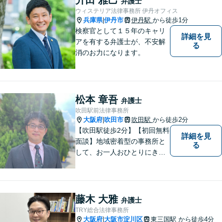
弁護士
ご相談ください【完全個室】
ウィステリア法律事務所 伊丹オフィス
【法テラス利用可】
兵庫県
伊丹市
伊丹駅
から徒歩1分
|
検察官として１５年のキャリ
詳細を見
アを有する弁護士が、不安解
る
消のお力になります。
松本 章吾
弁護士
吹田駅前法律事務所
大阪府
吹田市
吹田駅
から徒歩2分
|
【吹田駅徒歩2分】【初回無料
詳細を見
面談】地域密着型の事務所と
る
して、お一人おひとりにきめ
細やかなリーガルサービスを
ご提供します。離婚・相続・
刑事事件など、幅広いお困り
ごとに対応！まずは無料相談
藤木 大雅
弁護士
にお越しください。【完全個
TRY総合法律事務所
室対応】
大阪府
大阪市淀川区
東三国駅
から徒歩4分
|