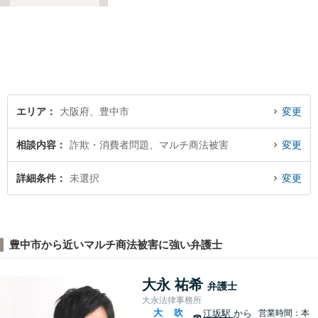
しで明るい気持ちで帰ってい
ただけるように日々邁進して
おります。相談者にとって最
善の法的手段を選択し、終局
的解決に至るよう全力でサポ
ートいたします。
エリア
大阪府、豊中市
変更
相談内容
詐欺・消費者問題、マルチ商法被害
変更
詳細条件
未選択
変更
豊中市から近いマルチ商法被害に強い弁護士
大永 祐希
弁護士
大永法律事務所
大
吹
江坂駅
から
営業時間：本