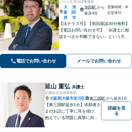
いけだ五月法律事務所
大
池
池田駅
から
営業時間：本
阪
田
|
日定休日
徒歩4分
府
市
【法テラス可】【初回面談30分無料】
【電話お問い合わせ可】「弁護士に相
談すべきか判断できない」という方も
お気軽にご連絡ください。離婚問題、
借金・債務整理、刑事事件など。大学
院での受験指導経験があり、わかりや
電話でお問い合わせ
メールでお問い合わせ
すい説明を心がけています【池田駅2
分】
延山 重弘
弁護士
近畿綜合法律事務所
大阪府
大阪市淀川区
東三国駅
から徒歩1分
|
【東三国駅徒歩1分】依頼者さ
詳細を見
まのお話に丁寧に耳を傾け、
る
抱えている問題に真摯に向き
合うことを大切にしていま
す。一人ひとりのご希望に最