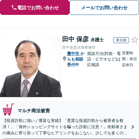
電話でお問い合わせ
メールでお問い合わせ
田中 保彦
弁護士
東京都
田中保彦法律事務所
営業時
豊中市
か
面談方法(対面・電
らも相談
話・ビデオなど)は
間：本日
受付中
応相談
定休日
マルチ商法被害
【投資詐欺に強い／豊富な実績】「悪質な投資詐欺から被害者を救
済！」「海外ショッピングサイトを騙った詐欺に注意！」依頼者さま
の痛みに寄り添って丁寧なヒアリングをおこない、少しでも多くの返