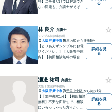
料】当事者だけでは解決でき
る
ない問題も、弁護士がそばに
いることで理想的な解決が目
指せるようになります。離婚
問題／相続問題／借金問題／
林 良介
交通事故／企業法務など、幅
弁護士
広く対応可能。【夜間／休日
シンプル法律事務所
対応可能】まずはお気軽にご
大阪府
豊中市
庄内駅
から徒歩5分
|
連絡ください。
【とりあえずシンプルにお電
詳細を見
話ください。】【大阪豊中庄
る
内】【初回相談無料の場合あ
り】【夜間土日祝対応】【電
話WEB相談実施】【事務所は
大阪の豊中庄内ですが、電話
瀬邉 祐司
やWEB相談もございますので
弁護士
お気軽にお問合せください】
大阪千里法律事務所
大阪府
豊中市
千里中央駅
から徒歩1分
|
【千里中央駅1分】【初回相談
詳細を見
無料】不安な面持ちでご相談
る
にいらっしゃった方々が、少