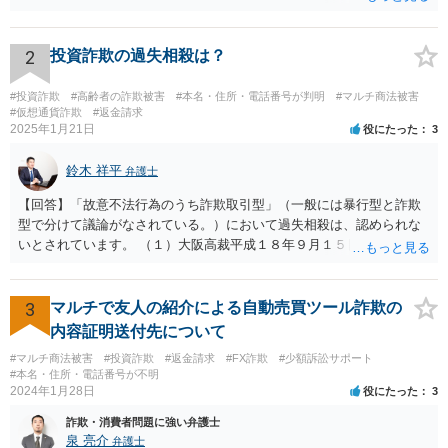
ください。
2
投資詐欺の過失相殺は？
#投資詐欺
#高齢者の詐欺被害
#本名・住所・電話番号が判明
#マルチ商法被害
#仮想通貨詐欺
#返金請求
2025年1月21日
役にたった
3
鈴木 祥平
弁護士
【回答】「故意不法行為のうち詐欺取引型」（一般には暴行型と詐欺
型で分けて議論がなされている。）において過失相殺は、認められな
いとされています。 （１）大阪高裁平成１８年９月１５日裁判例 裁判
所は、「故意ある不法行為に対する過失相殺の適否」について「過失
相殺は、本来文字通り過失のある当事者同士の損害の公平な分担調整
のための法制度であり、元来故意の不法行為の場合にはなじまないも
3
マルチで友人の紹介による自動売買ツール詐欺の
のというべきである。なぜなら、故意の不法行為は、加害者が悪意を
内容証明送付先について
もって一方的に被害者に対して仕掛けるものであり、根本的に被害者
#マルチ商法被害
#投資詐欺
#返金請求
#FX詐欺
#少額訴訟サポート
に生じた痛みをともに分け合うための基盤を欠く上、取引的不法行為
#本名・住所・電話番号が不明
における加害者の故意は、通常、被害者の落ち度或いは弱み、不意、
2024年1月28日
役にたった
3
不用意、不注意、未熟、無能、無知、愚昧等に対して向けられ、それ
詐欺・消費者問題に強い弁護士
らにつけ込むものであるから、被害者が加害者の思惑どおりに落ち度
泉 亮介
弁護士
等を示したからといって、これをもって被害者の過失と評価し、被害