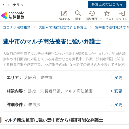
弁護士の方はこちら
ココナラへ
投稿する
探す
閲覧履歴
マイリスト
ログイン
ココナラ法律相談
大阪府で法律相談できる弁護士
豊中市で法律相談で
豊中市のマルチ商法被害に強い弁護士
大阪府の豊中市でマルチ商法被害に強い弁護士が3名見つかりました。初回面談
無料や休日面談に対応している弁護士なども掲載中。詐欺・消費者問題に関係
する投資詐欺や副業詐欺、FX詐欺等の細かな分野での絞り込み検索もでき便利
です。特に弁護士法人Legal Home 豊中オフィスの藤原 武士弁護士やシンプル
法律事務所の林 良介弁護士、大阪千里法律事務所の瀬邉 祐司弁護士のプロフィ
エリア
大阪府、豊中市
変更
ール情報や弁護士費用、強みなどが注目されています。『豊中市で土日や夜間
に発生したマルチ商法被害のトラブルを今すぐに弁護士に相談したい』『マル
相談内容
詐欺・消費者問題、マルチ商法被害
変更
チ商法被害のトラブル解決の実績豊富な近くの弁護士を検索したい』『初回相
談無料でマルチ商法被害を法律相談できる豊中市内の弁護士に相談予約した
い』などでお困りの相談者さんにおすすめです。
詳細条件
未選択
変更
マルチ商法被害に強い豊中市から相談可能な弁護士