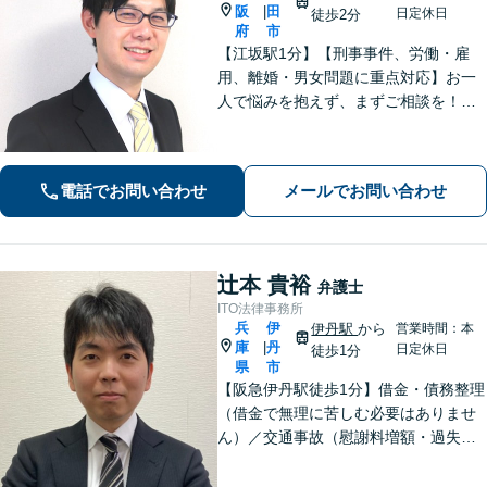
阪
田
|
日定休日
徒歩2分
府
市
【江坂駅1分】【刑事事件、労働・雇
用、離婚・男女問題に重点対応】お一
人で悩みを抱えず、まずご相談を！き
め細かいコミュニケーションを大切に
し、寄り添うながらともに解決を目指
します。当日・夜間・電話相談可能で
電話でお問い合わせ
メールでお問い合わせ
す。【法テラス利用可】【WEB面談
可】
辻本 貴裕
弁護士
ITO法律事務所
兵
伊
伊丹駅
から
営業時間：本
庫
丹
|
日定休日
徒歩1分
県
市
【阪急伊丹駅徒歩1分】借金・債務整理
（借金で無理に苦しむ必要はありませ
ん）／交通事故（慰謝料増額・過失割
合に関するご相談など）／労働事件
（労働者側・使用者側どちらも対応）