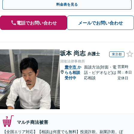
金が得られるよう尽力します！
料金表を見る
電話でお問い合わせ
メールでお問い合わせ
坂本 尚志
弁護士
東京都
清陵法律事務所
営業時
豊中市
か
面談方法(対面・電
らも相談
話・ビデオなど)は
間：本日
受付中
応相談
定休日
マルチ商法被害
【全国エリア対応】【相談は何度でも無料】投資詐欺、副業詐欺、ぼ