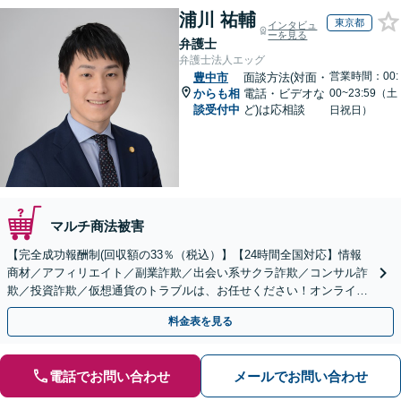
浦川 祐輔
東京都
インタビュ
ーを見る
弁護士
弁護士法人エッグ
営業時間：00:
豊中市
面談方法(対面・
からも相
電話・ビデオな
00~23:59（土
談受付中
ど)は応相談
日祝日）
マルチ商法被害
【完全成功報酬制(回収額の33％（税込）】【24時間全国対応】情報
商材／アフィリエイト／副業詐欺／出会い系サクラ詐欺／コンサル詐
欺／投資詐欺／仮想通貨のトラブルは、お任せください！オンライン
のみで解決も可能！
料金表を見る
電話でお問い合わせ
メールでお問い合わせ