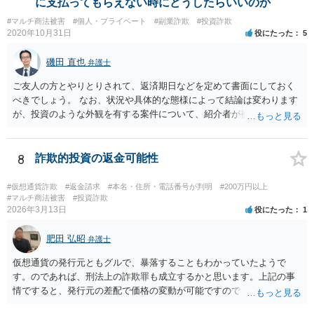
に支払ってもらえない時にどうしたらいいのか
#マルチ商法被害
#個人・プライベート
#副業詐欺
#投資詐欺
2020年10月31日
役にたった
5
磯田 直也
弁護士
ご友人の方とやりとりされて、返済期日などを定めて書面にしておく
べきでしょう。 なお、状況や具体的な態様によって結論は変わります
が、投資のような外観を有する案件について、紹介者が被紹介者に対
して必ずしも民事上の損害賠償責任を負わないわけではありません。
8
詐欺的投資の返金可能性
#仮想通貨詐欺
#返金請求
#本名・住所・電話番号が判明
#200万円以上
#マルチ商法被害
#投資詐欺
2026年3月13日
役にたった
1
肥田 弘昭
弁護士
仮想通貨の発行元ともグルで、暴落することもわかっていたようで
す。のであれば、刑法上の詐欺罪も成立するかと思います。上記の事
情ですると、発行元の差配で価格の変動が可能ですので「投資」では
なく詐欺の手段として評価できる可能性があります。金銭を交付した