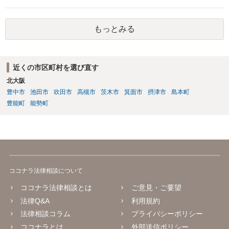
もっとみる
近くの市区町村を選び直す
北大阪
豊中市
池田市
吹田市
高槻市
茨木市
箕面市
摂津市
島本町
豊能町
能勢町
ココナラ法律相談について
ココナラ法律相談とは
ご意見・ご要望
法律Q&A
利用規約
法律相談コラム
プライバシーポリシー
ココナラとは
外部送信ポリシー