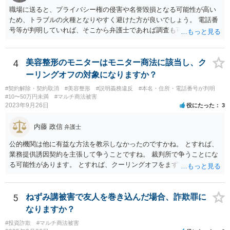
者の加害者に対する損害賠償から被害者の落ち度等相当分を減額する
職場に送ると、プライバシー権の侵害や名誉毀損となる可能性が高い
ことにすれば必ず不法行為の成果をその分確保することができること
ため、トラブルの火種となりやすく避けた方が良いでしょう。 電話番
になるが、そのような事態を容認することは、結果として、不法行為
号等が判明していれば、そこから弁護士であれば調査も可能です。
のやり得を保証するに等しく、故意の不法行為を助長、支援、奨励す
るにも似て、明らかに正義と法の精神に反するからである。したがっ
て、故意の不法行為の場合、特段の事情がない限り、被害者の落ち度
4
美容整形のモニターはモニター商法に該当し、ク
等を過失と評価して損害額の減額事由とすることは許されない。」と
ーリングオフの対象になりますか？
判示した。 （２）東京高等裁判所平成３０年５月２３日裁判例 裁判所
#契約解除・契約取消
#美容整形
#説明義務違反
#本名・住所・電話番号が判明
は、「故意ある不法行為（詐欺行為）に対する過失相殺の適用」につ
#10〜50万円未満
#マルチ商法被害
いて「本件のような故意による不法行為であって犯罪成立可能性すら
2023年9月26日
役にたった
3
あるものによる被害について、過失相殺をすることは、極力避けるべ
きである。・・・過失相殺は、当事者間の公平を図るため、損害賠償
内藤 政信
弁護士
の額を定めるに当たって、被害者の過失を考慮する制度であるとこ
ろ、第１審被告らの不法行為は、故意による違法な詐欺行為であっ
公的機関は他に有益な方法を教示しなかったのですかね。 とすれば、
て、このような場合に、被害者である第１審原告らの損害額を減額す
業務提供誘因契約を主張して争うことですね。 裁判所で争うことにな
ることは、加害者である第１審被告らに対し、故意に違法な手段で取
る可能性があります。 とすれば、クーリングオフをまず実行すること
得した利得を許容する結果になって相当でない。」と判示した。。 投
です。
資詐欺（ポンジスキーム）等の事例においては、相手方が故意に騙し
た事案であれば、過失相殺の主張は封じられることになります。
5
ねずみ講被害で友人を巻き込んだ場合、詐欺罪に
なりますか？
#投資詐欺
#マルチ商法被害