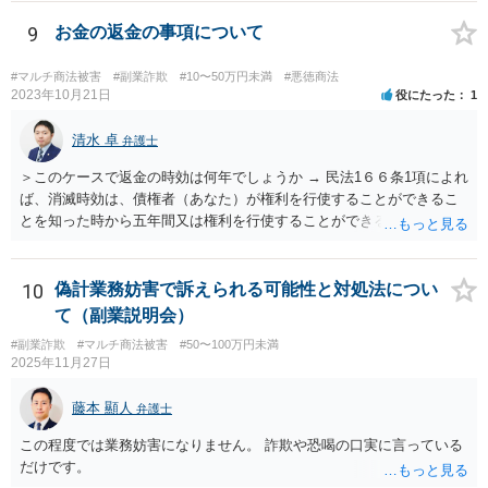
行為については、不法行為に基づく損害賠償、不当利得返還請求など
が考えられます。知人やファンドリーダーを共同不法行為者として、
9
お金の返金の事項について
損害賠償請求することが考えられます。ご参考にしてください。
#マルチ商法被害
#副業詐欺
#10〜50万円未満
#悪徳商法
2023年10月21日
役にたった
1
清水 卓
弁護士
＞このケースで返金の時効は何年でしょうか → 民法1６６条1項によれ
ば、消滅時効は、債権者（あなた）が権利を行使することができるこ
とを知った時から五年間又は権利を行使することができる時から十年
間と思われます。 ただし、民法152条により、権利の承認があった
ときは、時効は更新しされ、その時から新たに進行を開始します。
「電話の音声録音やLINEで相手がお金を返金する内容の文書は残って
10
偽計業務妨害で訴えられる可能性と対処法につい
います。」とのことですが、これらが権利の承認にあたる可能性もあ
て（副業説明会）
ります。 ＞こんな状態でも返金要求してもいいのでしょうか。 → 相
#副業詐欺
#マルチ商法被害
#50〜100万円未満
手方が４５万円をこのまま利得できる法的根拠はないように思われま
2025年11月27日
す。考えられる回収手段としては、支払督促、少額訴訟、民事調停、
民事訴訟等があります。各手続きにはそれぞれの特徴があるので、一
藤本 顯人
弁護士
度、お住まいの地域等の弁護士に相談する等して、ご事案にあった方
法を検討なさってみてはいかがでしょうか。 【参考】お金を払っても
この程度では業務妨害になりません。 詐欺や恐喝の口実に言っている
らえない」とお困りの方へ（政府広報オンライン） https://www.gov-o
だけです。
nline.go.jp/useful/article/201504/1.html