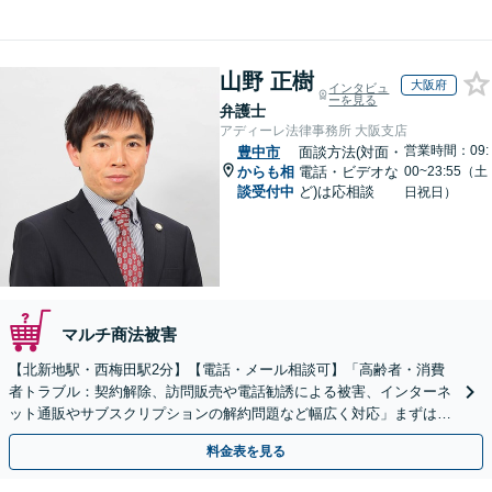
山野 正樹
大阪府
インタビュ
ーを見る
弁護士
アディーレ法律事務所 大阪支店
営業時間：09:
豊中市
面談方法(対面・
からも相
電話・ビデオな
00~23:55（土
談受付中
ど)は応相談
日祝日）
マルチ商法被害
【北新地駅・西梅田駅2分】【電話・メール相談可】「高齢者・消費
者トラブル：契約解除、訪問販売や電話勧誘による被害、インターネ
ット通販やサブスクリプションの解約問題など幅広く対応」まずは一
度ご相談ください【休日・夜間相談可】
料金表を見る