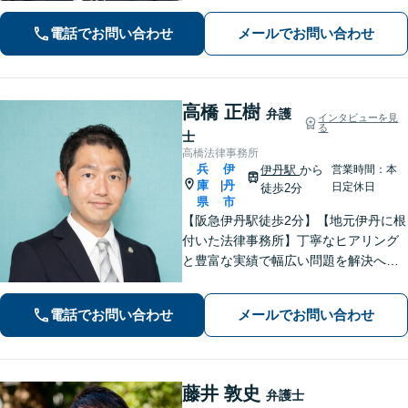
／刑事事件（被害者側も対応）／相続
電話でお問い合わせ
メールでお問い合わせ
／離婚問題など。まずはお気軽にご相
談ください
高橋 正樹
弁護
インタビューを見
る
士
高橋法律事務所
兵
伊
伊丹駅
から
営業時間：本
庫
丹
|
日定休日
徒歩2分
県
市
【阪急伊丹駅徒歩2分】【地元伊丹に根
付いた法律事務所】丁寧なヒアリング
と豊富な実績で幅広い問題を解決へ導
きます！【離婚男女問題】不定慰謝料
請求／面会交流など【相続・遺言】相
電話でお問い合わせ
メールでお問い合わせ
続放棄／遺産分割調停など【電話・メ
ール相談初回無料】【休日夜間対応
可】
藤井 敦史
弁護士