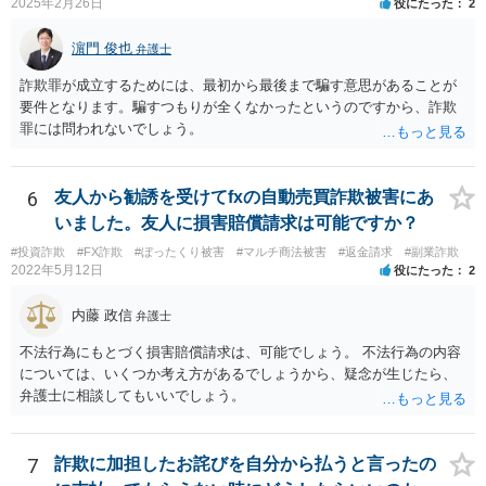
2025年2月26日
役にたった
2
濵門 俊也
弁護士
詐欺罪が成立するためには、最初から最後まで騙す意思があることが
要件となります。騙すつもりが全くなかったというのですから、詐欺
罪には問われないでしょう。
6
友人から勧誘を受けてfxの自動売買詐欺被害にあ
いました。友人に損害賠償請求は可能ですか？
#投資詐欺
#FX詐欺
#ぼったくり被害
#マルチ商法被害
#返金請求
#副業詐欺
2022年5月12日
役にたった
2
内藤 政信
弁護士
不法行為にもとづく損害賠償請求は、可能でしょう。 不法行為の内容
については、いくつか考え方があるでしょうから、疑念が生じたら、
弁護士に相談してもいいでしょう。
7
詐欺に加担したお詫びを自分から払うと言ったの