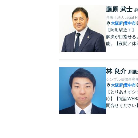
藤原 武士
弁護士法人Legal 
大阪府
豊中市
|
【岡町駅近く】
解決が目指せる
能。【夜間／休
林 良介
弁護
シンプル法律事務
大阪府
豊中市
|
【とりあえずシ
応】【電話WE
問合せください