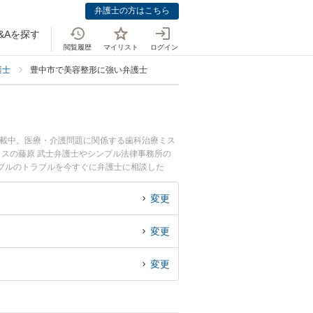
弁護士の方はこちら
&Aを探す
閲覧履歴
マイリスト
ログイン
護士
豊中市で美容整形に強い弁護士
掲載中。医療・介護問題に関係する歯科治療ミス
ィスの藤原 武士弁護士やシンプル法律事務所の
ブルのトラブルを今すぐに弁護士に相談した
相談できる豊中市内の弁護士に相談予約したい』
変更
変更
変更