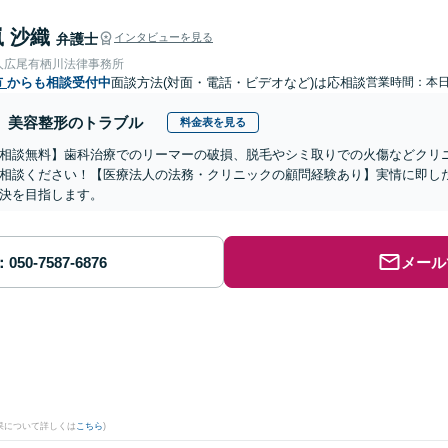
 沙織
弁護士
インタビューを見る
人広尾有栖川法律事務所
市
からも相談受付中
面談方法(対面・電話・ビデオなど)は応相談
営業時間：本
美容整形のトラブル
料金表を見る
相談無料】歯科治療でのリーマーの破損、脱毛やシミ取りでの火傷などクリ
相談ください！【医療法人の法務・クリニックの顧問経験あり】実情に即し
決を目指します。
メール
果について詳しくは
こちら
)