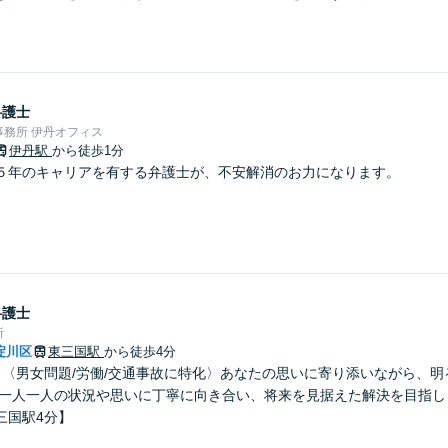
弁護士
務所 伊丹オフィス
伊丹駅
から徒歩1分
５年のキャリアを有する弁護士が、不安解消のお力になります。
弁護士
所
淀川区
東三国駅
から徒歩4分
】〈男女問題/労働/交通事故に特化〉あなたの思いに寄り添いながら、
 一人一人の状況や思いに丁寧に向き合い、将来を見据えた解決を目指し
三国駅4分】