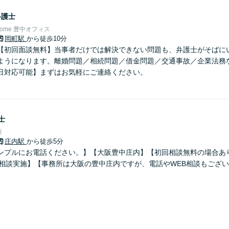
弁護士
Home 豊中オフィス
岡町駅
から徒歩10分
【初回面談無料】当事者だけでは解決できない問題も、弁護士がそばに
ようになります。離婚問題／相続問題／借金問題／交通事故／企業法務
日対応可能】まずはお気軽にご連絡ください。
士
所
庄内駅
から徒歩5分
ンプルにお電話ください。】【大阪豊中庄内】【初回相談無料の場合あ
B相談実施】【事務所は大阪の豊中庄内ですが、電話やWEB相談もござ
】