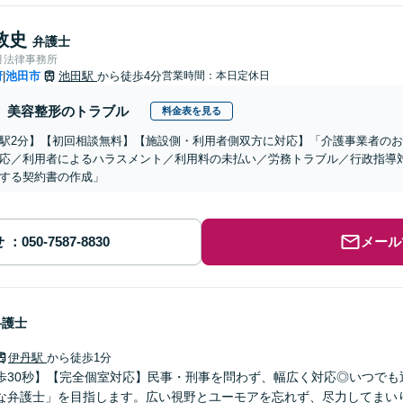
敦史
弁護士
月法律事務所
府
池田市
池田駅
から徒歩4分
営業時間：本日定休日
|
美容整形のトラブル
料金表を見る
駅2分】【初回相談無料】【施設側・利用者側双方に対応】「介護事業者の
応／利用者によるハラスメント／利用料の未払い／労務トラブル／行政指導
する契約書の作成」
せ
メール
弁護士
伊丹駅
から徒歩1分
歩30秒】【完全個室対応】民事・刑事を問わず、幅広く対応◎いつでも
な弁護士」を目指します。広い視野とユーモアを忘れず、尽力してまい