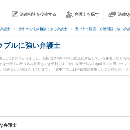
法律相談を投稿する
弁護士を探す
法律Q
弁護士
豊中市で法律相談できる弁護士
豊中市で医療・介護問題に強い弁
ラブルに強い弁護士
護士が2名見つかりました。初回面談無料や休日面談に対応している弁護士なども
な分野での絞り込み検索もでき便利です。特に弁護士法人Legal Home 豊中オフ
用、強みなどが注目されています。『豊中市で土日や夜間に発生した美容整形のトラ
績豊富な近くの弁護士を検索したい』『初回相談無料で美容整形のトラブルを法律
な弁護士