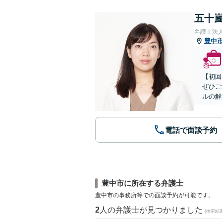
五十嵐
弁護士法
豊中
【初回
ぜひご
ルの解
電話で面談予約
豊中市に所在する弁護士
豊中市の事務所等での面談予約が可能です。
2
人の弁護士が見つかりました
(検索結