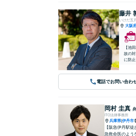
藤井 
いけだ五
大阪
【池田
故の対
に防止
電話でお問い合わ
岡村 圭真
ITO法律事務所
兵庫県
伊丹市
|
【阪急伊丹駅徒
急救命医のよう