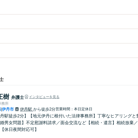
士
正樹
弁護士
インタビューを見る
事務所
県
伊丹市
伊丹駅
から徒歩2分
営業時間：本日定休日
|
丹駅徒歩2分】【地元伊丹に根付いた法律事務所】丁寧なヒアリングと
婚男女問題】不定慰謝料請求／面会交流など【相続・遺言】相続放棄／
【休日夜間対応可】