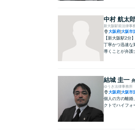
中村 航太
新大阪駅前法律事
大阪府
大阪市
|
【新大阪駅2分
丁寧かつ迅速な
導くことが弁護
結城 圭一
ゆうき法律事務所
大阪府
大阪市
|
個人の方の離婚
クトでハイフォ