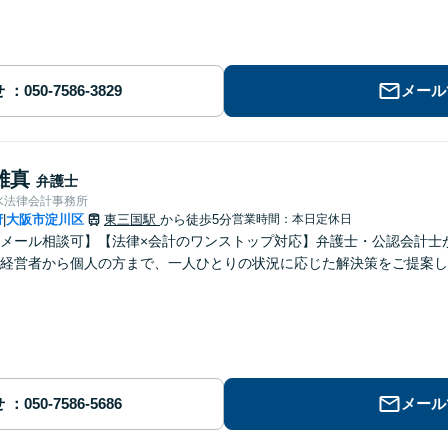
せ
メール
雄真
弁護士
水法律会計事務所
府
大阪市淀川区
東三国駅
から徒歩5分
営業時間：本日定休日
|
メール相談可】【法律×会計のワンストップ対応】弁護士・公認会計士
経営者から個人の方まで、一人ひとりの状況に応じた解決策をご提案し
せ
メール