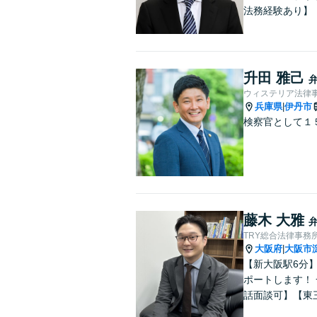
法務経験あり】
升田 雅己
ウィステリア法律事
兵庫県
伊丹市
|
検察官として１
藤木 大雅
TRY総合法律事務
大阪府
大阪市
|
【新大阪駅6分
ポートします！
話面談可】【東