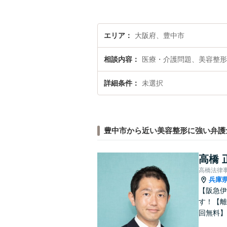
エリア
大阪府、豊中市
相談内容
医療・介護問題、美容整形
詳細条件
未選択
豊中市から近い美容整形に強い弁護
高橋 
高橋法律
兵庫
【阪急伊
す！【離
回無料】