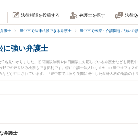
法律相談を投稿する
弁護士を探す
法律Q
弁護士
豊中市で法律相談できる弁護士
豊中市で医療・介護問題に強い弁
訟に強い弁護士
が2名見つかりました。初回面談無料や休日面談に対応している弁護士なども掲載
での絞り込み検索もでき便利です。特に弁護士法人Legal Home 豊中オフィス
みなどが注目されています。『豊中市で土日や夜間に発生した産婦人科の訴訟のト
護士を検索したい』『初回相談無料で産婦人科の訴訟を法律相談できる豊中市内の
な弁護士