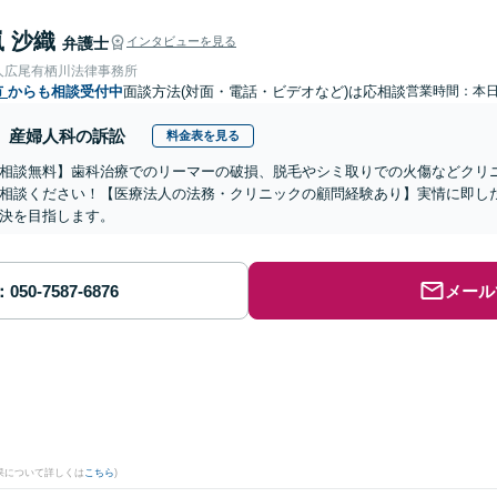
 沙織
弁護士
インタビューを見る
人広尾有栖川法律事務所
市
からも相談受付中
面談方法(対面・電話・ビデオなど)は応相談
営業時間：本
産婦人科の訴訟
料金表を見る
相談無料】歯科治療でのリーマーの破損、脱毛やシミ取りでの火傷などクリ
相談ください！【医療法人の法務・クリニックの顧問経験あり】実情に即し
決を目指します。
メール
果について詳しくは
こちら
)