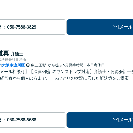
せ
メール
雄真
弁護士
水法律会計事務所
府
大阪市淀川区
東三国駅
から徒歩5分
営業時間：本日定休日
|
メール相談可】【法律×会計のワンストップ対応】弁護士・公認会計士
経営者から個人の方まで、一人ひとりの状況に応じた解決策をご提案し
せ
メール