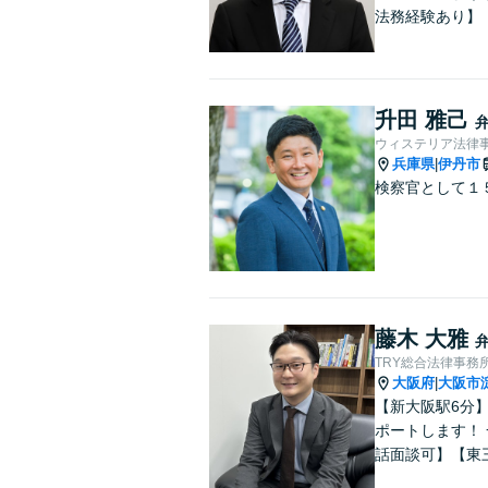
法務経験あり】
升田 雅己
ウィステリア法律事
兵庫県
伊丹市
|
検察官として１
藤木 大雅
TRY総合法律事務
大阪府
大阪市
|
【新大阪駅6分
ポートします！
話面談可】【東