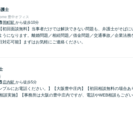
弁護士
Home 豊中オフィス
岡町駅
から徒歩10分
【初回面談無料】当事者だけでは解決できない問題も、弁護士がそばに
ようになります。離婚問題／相続問題／借金問題／交通事故／企業法務
日対応可能】まずはお気軽にご連絡ください。
士
所
庄内駅
から徒歩5分
ンプルにお電話ください。】【大阪豊中庄内】【初回相談無料の場合あ
B相談実施】【事務所は大阪の豊中庄内ですが、電話やWEB相談もござ
】