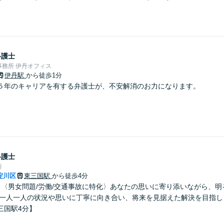
弁護士
務所 伊丹オフィス
伊丹駅
から徒歩1分
５年のキャリアを有する弁護士が、不安解消のお力になります。
弁護士
所
淀川区
東三国駅
から徒歩4分
】〈男女問題/労働/交通事故に特化〉あなたの思いに寄り添いながら、
 一人一人の状況や思いに丁寧に向き合い、将来を見据えた解決を目指し
三国駅4分】