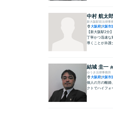
中村 航太
新大阪駅前法律事
大阪府
大阪市
|
【新大阪駅2分
丁寧かつ迅速な
導くことが弁護
結城 圭一
ゆうき法律事務所
大阪府
大阪市
|
個人の方の離婚
クトでハイフォ