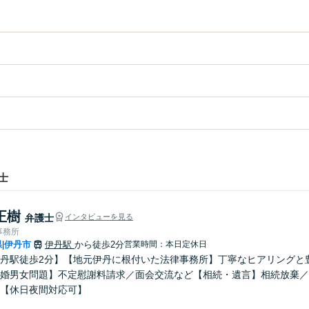
士
正樹
弁護士
インタビューを見る
事務所
県
伊丹市
伊丹駅
から徒歩2分
営業時間：本日定休日
|
丹駅徒歩2分】【地元伊丹に根付いた法律事務所】丁寧なヒアリングと
婚男女問題】不定慰謝料請求／面会交流など【相続・遺言】相続放棄／
【休日夜間対応可】