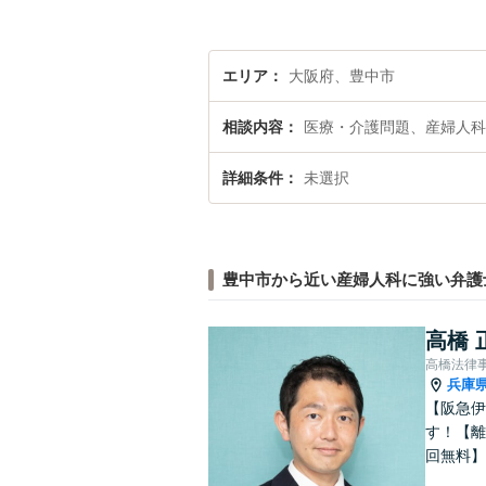
エリア
大阪府、豊中市
相談内容
医療・介護問題、産婦人科
詳細条件
未選択
豊中市から近い産婦人科に強い弁護
高橋 
高橋法律
兵庫
【阪急伊
す！【離
回無料】