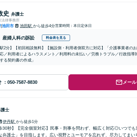
敦史
弁護士
月法律事務所
府
池田市
池田駅
から徒歩4分
営業時間：本日定休日
|
産婦人科の訴訟
料金表を見る
駅2分】【初回相談無料】【施設側・利用者側双方に対応】「介護事業者の
応／利用者によるハラスメント／利用料の未払い／労務トラブル／行政指導
する契約書の作成」
せ
メール
弁護士
伊丹駅
から徒歩1分
歩30秒】【完全個室対応】民事・刑事を問わず、幅広く対応◎いつでも
な弁護士」を目指します。広い視野とユーモアを忘れず、尽力してまい