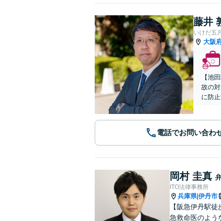
藤井 
いけだ五
大阪
【池田
故の対
に防止
電話でお問い合わ
岡村 圭真
ITO法律事務所
兵庫県
伊丹市
|
【阪急伊丹駅徒
急救命医のよう