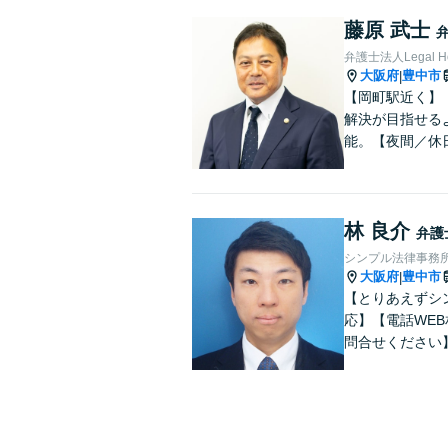
藤原 武士
弁護士法人Legal 
大阪府
豊中市
|
【岡町駅近く】
解決が目指せる
能。【夜間／休
林 良介
弁護
シンプル法律事務
大阪府
豊中市
|
【とりあえずシ
応】【電話WE
問合せください