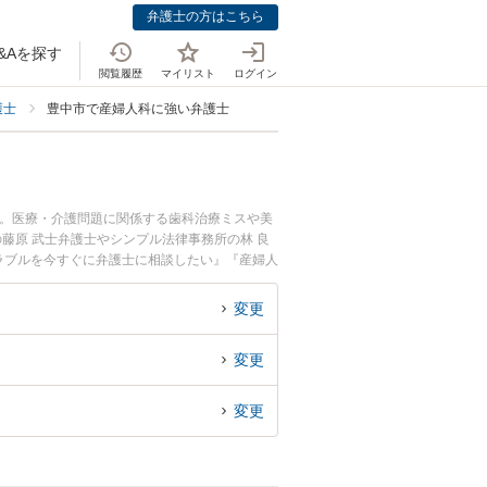
弁護士の方はこちら
&Aを探す
閲覧履歴
マイリスト
ログイン
護士
豊中市で産婦人科に強い弁護士
中。医療・介護問題に関係する歯科治療ミスや美
の藤原 武士弁護士やシンプル法律事務所の林 良
ラブルを今すぐに弁護士に相談したい』『産婦人
弁護士に相談予約したい』などでお困りの相談者
変更
変更
変更