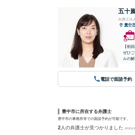
五十嵐
弁護士法
豊中
【初回
ぜひご
ルの解
電話で面談予約
豊中市に所在する弁護士
豊中市の事務所等での面談予約が可能です。
2
人の弁護士が見つかりました
(検索結