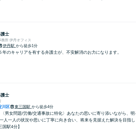
弁護士
務所 伊丹オフィス
伊丹駅
から徒歩1分
５年のキャリアを有する弁護士が、不安解消のお力になります。
弁護士
所
淀川区
東三国駅
から徒歩4分
】〈男女問題/労働/交通事故に特化〉あなたの思いに寄り添いながら、
 一人一人の状況や思いに丁寧に向き合い、将来を見据えた解決を目指し
三国駅4分】