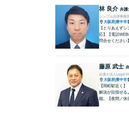
林 良介
弁護
シンプル法律事務
大阪府
豊中市
|
【とりあえずシ
応】【電話WE
問合せください
藤原 武士
弁護士法人Legal 
大阪府
豊中市
|
【岡町駅近く】
解決が目指せる
能。【夜間／休