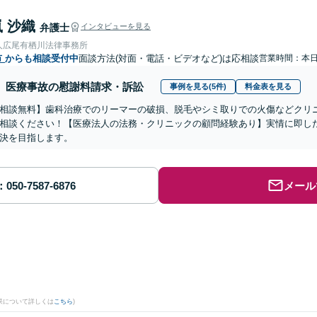
 沙織
弁護士
インタビューを見る
人広尾有栖川法律事務所
市
からも相談受付中
面談方法(対面・電話・ビデオなど)は応相談
営業時間：本
医療事故の慰謝料請求・訴訟
事例を見る(5件)
料金表を見る
相談無料】歯科治療でのリーマーの破損、脱毛やシミ取りでの火傷などクリ
相談ください！【医療法人の法務・クリニックの顧問経験あり】実情に即し
決を目指します。
メール
果について詳しくは
こちら
)