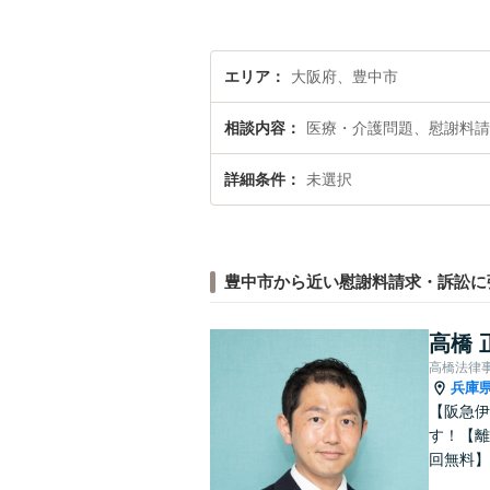
エリア
大阪府、豊中市
相談内容
医療・介護問題、慰謝料請
詳細条件
未選択
豊中市から近い慰謝料請求・訴訟に
高橋 
高橋法律
兵庫
【阪急伊
す！【離
回無料】