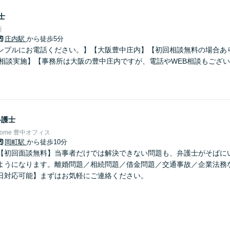
士
所
庄内駅
から徒歩5分
ンプルにお電話ください。】【大阪豊中庄内】【初回相談無料の場合あ
B相談実施】【事務所は大阪の豊中庄内ですが、電話やWEB相談もござ
】
弁護士
Home 豊中オフィス
岡町駅
から徒歩10分
【初回面談無料】当事者だけでは解決できない問題も、弁護士がそばに
ようになります。離婚問題／相続問題／借金問題／交通事故／企業法務
日対応可能】まずはお気軽にご連絡ください。