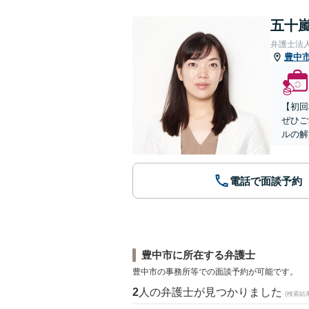
五十嵐
弁護士法
豊中
【初回
ぜひご
ルの解
電話で面談予約
豊中市に所在する弁護士
豊中市の事務所等での面談予約が可能です。
2
人の弁護士が見つかりました
(検索結