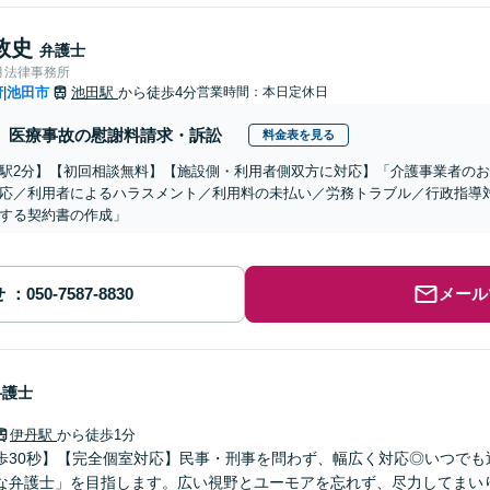
敦史
弁護士
月法律事務所
府
池田市
池田駅
から徒歩4分
営業時間：本日定休日
|
医療事故の慰謝料請求・訴訟
料金表を見る
駅2分】【初回相談無料】【施設側・利用者側双方に対応】「介護事業者の
応／利用者によるハラスメント／利用料の未払い／労務トラブル／行政指導
する契約書の作成」
せ
メール
弁護士
伊丹駅
から徒歩1分
歩30秒】【完全個室対応】民事・刑事を問わず、幅広く対応◎いつでも
な弁護士」を目指します。広い視野とユーモアを忘れず、尽力してまい