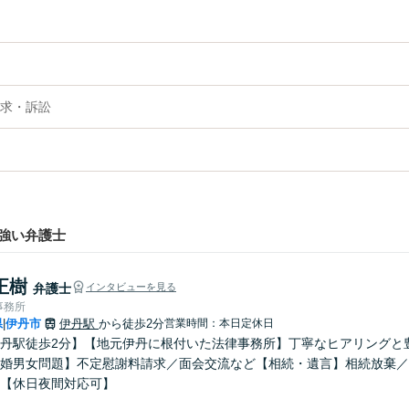
求・訴訟
強い弁護士
正樹
弁護士
インタビューを見る
事務所
県
伊丹市
伊丹駅
から徒歩2分
営業時間：本日定休日
|
丹駅徒歩2分】【地元伊丹に根付いた法律事務所】丁寧なヒアリングと
婚男女問題】不定慰謝料請求／面会交流など【相続・遺言】相続放棄／
【休日夜間対応可】