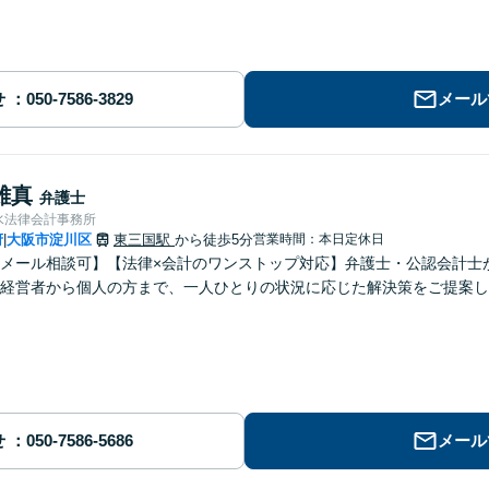
せ
メール
雄真
弁護士
水法律会計事務所
府
大阪市淀川区
東三国駅
から徒歩5分
営業時間：本日定休日
|
メール相談可】【法律×会計のワンストップ対応】弁護士・公認会計士
経営者から個人の方まで、一人ひとりの状況に応じた解決策をご提案し
せ
メール