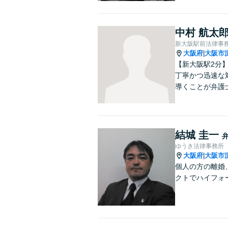
中村 航太
新大阪駅前法律事
大阪府
大阪市
|
【新大阪駅2分
丁寧かつ迅速な
導くことが弁護
結城 圭一
ゆうき法律事務所
大阪府
大阪市
|
個人の方の離婚
クトでハイフォ