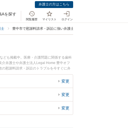
弁護士の方はこちら
&Aを探す
閲覧履歴
マイリスト
ログイン
護士
豊中市で慰謝料請求・訴訟に強い弁護士
士なども掲載中。医療・介護問題に関係する歯科
士や弁護士法人Legal Home 豊中オフ
故の慰謝料請求・訴訟のトラブルを今すぐに弁
療事故の慰謝料請求・訴訟を法律相談できる豊中
変更
変更
変更