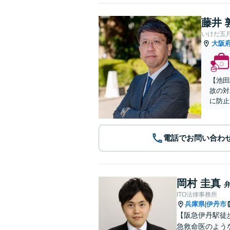
藤井 
いけだ五
大阪
【池田
故の対
に防止
電話でお問い合わ
岡村 圭真
ITO法律事務所
兵庫県
伊丹市
|
【阪急伊丹駅徒
急救命医のよう