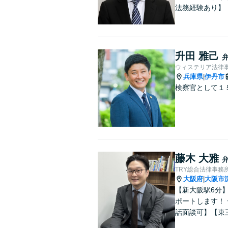
法務経験あり】
升田 雅己
ウィステリア法律事
兵庫県
伊丹市
|
検察官として１
藤木 大雅
TRY総合法律事務
大阪府
大阪市
|
【新大阪駅6分
ポートします！
話面談可】【東