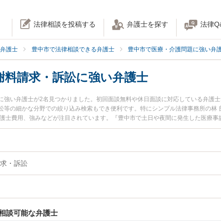
法律相談を投稿する
弁護士を探す
法律Q
弁護士
豊中市で法律相談できる弁護士
豊中市で医療・介護問題に強い弁
謝料請求・訴訟に強い弁護士
に強い弁護士が2名見つかりました。初回面談無料や休日面談に対応している弁護
等の細かな分野での絞り込み検索もでき便利です。特にシンプル法律事務所の林 良介弁護
弁護士費用、強みなどが注目されています。『豊中市で土日や夜間に発生した医療事
訴訟のトラブル解決の実績豊富な近くの弁護士を検索したい』『初回相談無料で医
の相談者さんにおすすめです。
求・訴訟
相談可能な弁護士