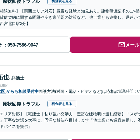
原状回復トラブル
料金表を見る
相談無料】【関西エリア対応】豊富な経験と知見あり。建物明渡請求のご相
貸借契約に関する問題や空き家問題の対策など。他士業とも連携し、迅速か
西宮北口駅3分】
せ
メール
拓也
弁護士
事務所
北区
からも相談受付中
面談方法(対面・電話・ビデオなど)は応相談
営業時間：09
原状回復トラブル
料金表を見る
エリア対応】【宅建士｜粘り強い交渉力・豊富な建物明け渡し経験】「スポ
」丁寧な対話を大事に、円満な解決を目指します「他士業とも適宜連携し、
ドバイスを提供」