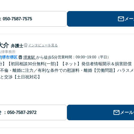
メー
大介
弁護士
インタビューを見る
法律事務所
府
堺市堺区
堺東駅
から徒歩5分
営業時間：09:00~19:00（平日）
|
分】【初回相談30分無料(一部)】【ネット】発信者情報開示＆損害賠
不倫・離婚に注力／有利な条件での慰謝料・離婚【労働問題】ハラスメ
と交渉【土日祝対応】
せ
メール