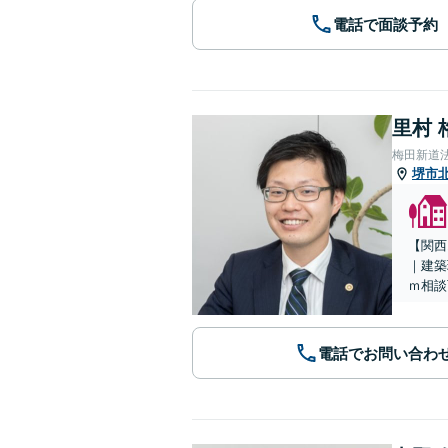
電話で面談予約
里村 
梅田新道
堺市
【関西
｜建築
ｍ相談
電話でお問い合わ