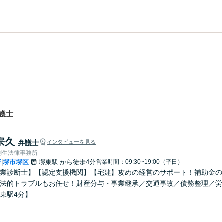
護士
宗久
弁護士
インタビューを見る
創生法律事務所
府
堺市堺区
堺東駅
から徒歩4分
営業時間：09:30~19:00（平日）
|
業診断士】【認定支援機関】【宅建】攻めの経営のサポート！補助金の
法的トラブルもお任せ！財産分与・事業継承／交通事故／債務整理／労
東駅4分】