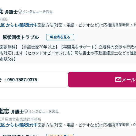
暁
弁護士
インタビューを見る
事務所
北区
からも相談受付中
面談方法(対面・電話・ビデオなど)は応相談
営業時間：10
原状回復トラブル
料金表を見る
面談無料】【弁護士歴20年以上】【再開発をサポート】立退料の交渉や行政
も対応します【セカンドオピニオンにも】司法書士や不動産鑑定士などと連
市駅6分】
せ
メール
龍志
弁護士
インタビューを見る
人芦屋西宮市民法律事務所
北区
からも相談受付中
面談方法(対面・電話・ビデオなど)は応相談
営業時間：09