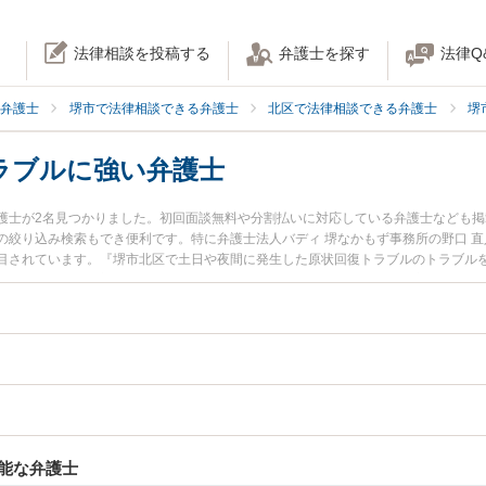
法律相談を投稿する
弁護士を探す
法律Q
弁護士
堺市で法律相談できる弁護士
北区で法律相談できる弁護士
堺
ラブルに強い弁護士
護士が2名見つかりました。初回面談無料や分割払いに対応している弁護士なども
の絞り込み検索もでき便利です。特に弁護士法人バディ 堺なかもず事務所の野口 直
目されています。『堺市北区で土日や夜間に発生した原状回復トラブルのトラブル
を検索したい』『初回相談無料で原状回復トラブルを法律相談できる堺市北区内の
能な弁護士