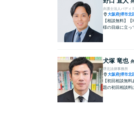
野口 直人
弁護士法人バディ 
大阪府
堺市北
|
【相談無料】【
様の目線に立っ
犬塚 竜也
堺北法律事務所
大阪府
堺市北
|
【初回相談無料
題の初回相談料