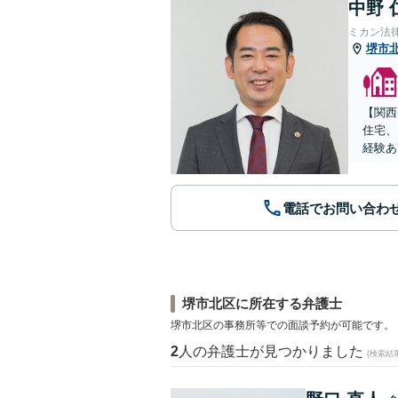
中野 
ミカン法
堺市
【関西
住宅、
経験あ
電話でお問い合わ
堺市北区に所在する弁護士
堺市北区の事務所等での面談予約が可能です。
2
人の弁護士が見つかりました
(検索結