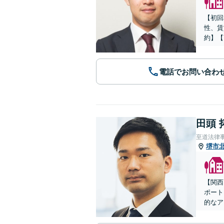
【初回
性、賃
約】【
電話でお問い合わ
田頭 
至道法律
堺市
【関西
ポート
的なア