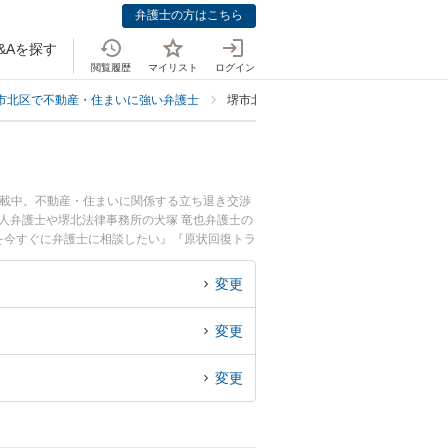
弁護士の方はこちら
&Aを探す
閲覧履歴
マイリスト
ログイン
市北区で不動産・住まいに強い弁護士
堺市北区で原状回復に強い弁護士
掲載中。不動産・住まいに関係する立ち退き交渉
人弁護士や堺北法律事務所の犬塚 竜也弁護士の
を今すぐに弁護士に相談したい』『原状回復トラ
弁護士に相談予約したい』などでお困りの相談者
変更
変更
変更