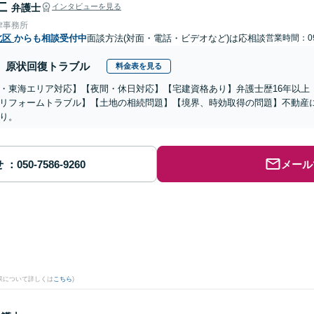
仁
弁護士
インタビューを見る
律事務所
北区
からも相談受付中
面談方法(対面・電話・ビデオなど)は応相談
営業時間：09
原状回復トラブル
料金表を見る
・東海エリア対応】【夜間・休日対応】【宅建資格あり】弁護士歴16年以上
リフォームトラブル】【土地の相続問題】【境界、時効取得の問題】不動産
り。
せ
メール
果について詳しくは
こちら
)