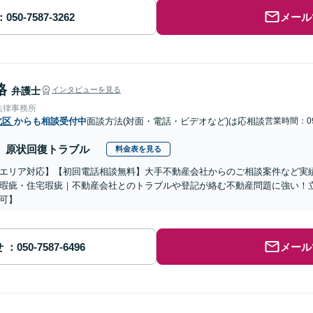
メール
格
弁護士
インタビューを見る
法律事務所
北区
からも相談受付中
面談方法(対面・電話・ビデオなど)は応相談
営業時間：09
原状回復トラブル
料金表を見る
エリア対応】【初回電話相談無料】大手不動産会社からのご相談案件など実
瑕疵・住宅瑕疵｜不動産会社とのトラブルや登記が絡む不動産問題に強い！立
可】
せ
メール