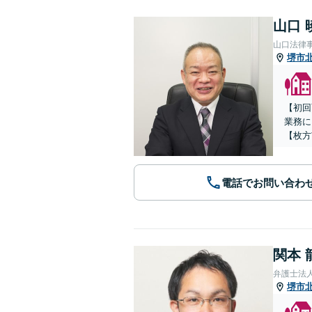
山口 
山口法律
堺市
【初回
業務に
【枚方
電話でお問い合わ
関本 
弁護士法
堺市