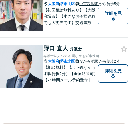
大阪府
堺市北区
中百舌鳥駅
から徒歩5分
|
【初回相談無料あり】【大阪
詳細を見
府堺市】【小さなお子様連れ
る
でも大丈夫です】交通事故、
離婚、相続、借金問題の初回
相談料は無料です。親身にな
ってご相談に乗ります。
野口 直人
弁護士
弁護士法人バディ 堺なかもず事務所
大阪府
堺市北区
なかもず駅
から徒歩2分
|
【相談無料】【地下鉄なかも
詳細を見
ず駅徒歩2分】【全国訪問可】
る
【24時間メール予約受付】
【当日相談可】お客様の目線
に立って、冷静かつ正確な助
言をすることを心がけており
ます。