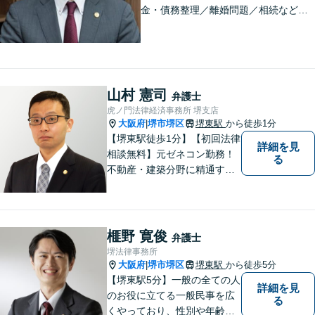
金・債務整理／離婚問題／相続など、
法律は弱者救済のためのものですから
お気軽に、悩み相談の代わりにお声が
けください。相談者から「気軽で相談
しやすかった」と言ってもらえる事務
所を目指します
山村 憲司
弁護士
虎ノ門法律経済事務所 堺支店
大阪府
堺市堺区
堺東駅
から徒歩1分
|
【堺東駅徒歩1分】【初回法律
詳細を見
相談無料】元ゼネコン勤務！
る
不動産・建築分野に精通する
弁護士。その他、遺産相続・
労働問題・債権回収など多岐
にわたる事案に対応可能で
す！全国の支店ネットワーク
榧野 寛俊
弁護士
を活かし、迅速な解決を目指
堺法律事務所
します。【夜間土日祝可】
大阪府
堺市堺区
堺東駅
から徒歩5分
|
【堺東駅5分】一般の全ての人
詳細を見
のお役に立てる一般民事を広
る
くやっており、性別や年齢を