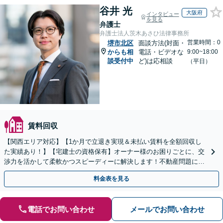
谷井 光
大阪府
インタビュー
を見る
弁護士
弁護士法人茨木あさひ法律事務所
営業時間：0
堺市北区
面談方法(対面・
からも相
電話・ビデオな
9:00~18:00
談受付中
ど)は応相談
（平日）
賃料回収
【関西エリア対応】【1か月で立退き実現＆未払い賃料を全額回収し
た実績あり！】【宅建士の資格保有】オーナー様のお困りごとに、交
渉力を活かして柔軟かつスピーディーに解決します！不動産問題に幅
広く対応しています。
料金表を見る
電話でお問い合わせ
メールでお問い合わせ