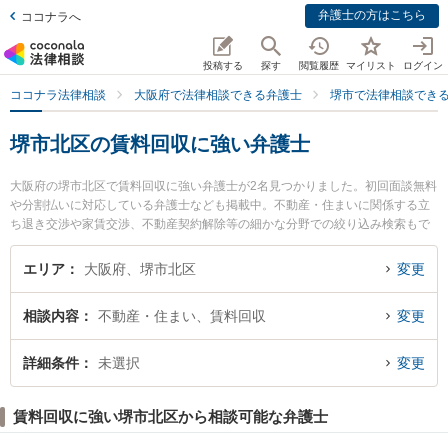
弁護士の方はこちら
ココナラへ
投稿する
探す
閲覧履歴
マイリスト
ログイン
ココナラ法律相談
大阪府で法律相談できる弁護士
堺市で法律相談でき
堺市北区の賃料回収に強い弁護士
大阪府の堺市北区で賃料回収に強い弁護士が2名見つかりました。初回面談無料
や分割払いに対応している弁護士なども掲載中。不動産・住まいに関係する立
ち退き交渉や家賃交渉、不動産契約解除等の細かな分野での絞り込み検索もで
き便利です。特に堺北法律事務所の犬塚 竜也弁護士や弁護士法人バディ 堺なか
もず事務所の野口 直人弁護士のプロフィール情報や弁護士費用、強みなどが注
エリア
大阪府、堺市北区
変更
目されています。『堺市北区で土日や夜間に発生した賃料回収のトラブルを今
すぐに弁護士に相談したい』『賃料回収のトラブル解決の実績豊富な近くの弁
相談内容
不動産・住まい、賃料回収
変更
護士を検索したい』『初回相談無料で賃料回収を法律相談できる堺市北区内の
弁護士に相談予約したい』などでお困りの相談者さんにおすすめです。
詳細条件
未選択
変更
賃料回収に強い堺市北区から相談可能な弁護士