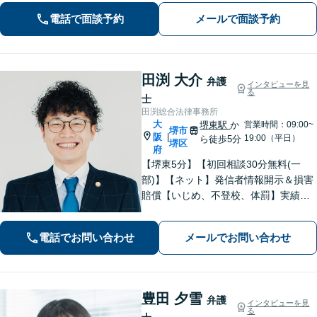
せ！財産分与・事業継承／交通事故／
電話で面談予約
メールで面談予約
債務整理／労働問題も【夜間・休日面
談】【完全個室】【堺東駅4分】
田渕 大介
弁護
インタビューを見
る
士
田渕総合法律事務所
大
堺東駅
か
営業時間：09:00~
堺市
阪
|
19:00（平日）
ら徒歩5分
堺区
府
【堺東5分】【初回相談30分無料(一
部)】【ネット】発信者情報開示＆損害
賠償【いじめ、不登校、体罰】実績豊
富【離婚問題】不倫・離婚に注力／有
利な条件での慰謝料・離婚【労働問
電話でお問い合わせ
メールでお問い合わせ
題】ハラスメント事案の実績／裁判を
見据えて加害者・会社と交渉【土日祝
対応】
豊田 夕雪
弁護
インタビューを見
る