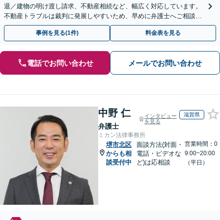
退／建物の明け渡し請求、不動産相続など、幅広く対応しています。
不動産トラブルは裁判に発展しやすいため、早めに弁護士へご相談く
ださい。【電話・メール・WEB相談可】
事例を見る(1件)
料金表を見る
電話でお問い合わせ
メールでお問い合わせ
中野 仁
滋賀県
インタビュー
を見る
弁護士
ミカン法律事務所
営業時間：0
堺市北区
面談方法(対面・
からも相
電話・ビデオな
9:00~20:00
談受付中
ど)は応相談
（平日）