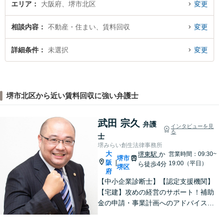
エリア
大阪府、堺市北区
変更
相談内容
不動産・住まい、賃料回収
変更
詳細条件
未選択
変更
堺市北区から近い賃料回収に強い弁護士
武田 宗久
弁護
インタビューを見
る
士
堺みらい創生法律事務所
大
堺東駅
か
営業時間：09:30~
堺市
阪
|
19:00（平日）
ら徒歩4分
堺区
府
【中小企業診断士】【認定支援機関】
【宅建】攻めの経営のサポート！補助
金の申請・事業計画へのアドバイス／
不動産に関する法的トラブルもお任