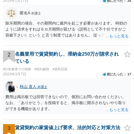
2018年1月17日
役にたった
25
匿名A
弁護士
除斥期間の場合、その期間内に裁判を起こす必要があります。 時効の
ように請求をすれば６カ月期間が延びる（説明として不十分ですがご
容赦下さい）という と言う制度ではありません。 従って、理論上は１
年経過していますので、既に支払義務はありません。
2
名義冒用で賃貸契約し、滞納金250万が請求され
ている
#詐欺被害での債務
#契約解除
#賃料回収
2023年3月7日
役にたった
17
秋山 直人
弁護士
費用は掲示板では回答できないので、個別にお問い合わせください。
なお、「ありがとう」を投稿すると、掲示板に開示されないやり取り
ができる機能があります。
3
賃貸契約の家賃値上げ要求、法的対応と対策方法