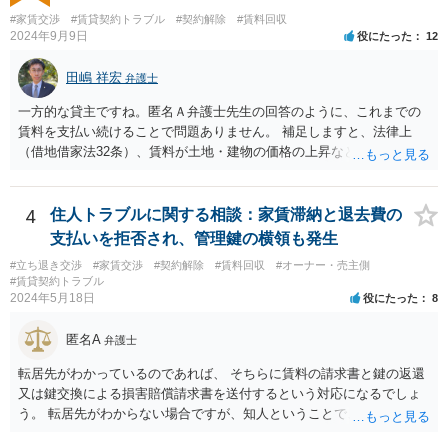
#家賃交渉
#賃貸契約トラブル
#契約解除
#賃料回収
2024年9月9日
役にたった
12
田嶋 祥宏
弁護士
一方的な貸主ですね。匿名Ａ弁護士先生の回答のように、これまでの
賃料を支払い続けることで問題ありません。 補足しますと、法律上
（借地借家法32条）、賃料が土地・建物の価格の上昇などの経済事情
の変動や、近隣の同種建物の賃料と比較して「不相当となったとき」
は、「契約条件にかかわらず」、当事者は賃料の増減を請求できる、
とされています。 「不相当」かどうかは、貸主から、近隣相場の上昇
4
住人トラブルに関する相談：家賃滞納と退去費の
を示す同種賃貸物件の根拠資料などを提示してもらわないと判断でき
支払いを拒否され、管理鍵の横領も発生
ませんよね。ご相談者様のケースでは、こうした資料が示されていな
#立ち退き交渉
#家賃交渉
#契約解除
#賃料回収
#オーナー・売主側
いと思われることと、１０％が相当がどうかが分からないので、「不
#賃貸契約トラブル
相当」という判断ができないから賃料増額には応じないという主張が
2024年5月18日
役にたった
8
できます。 なお、賃貸借契約書には「家賃の変更は貸主・借主間の合
意の上で行う」という特約があるとのことですが、最高裁判例（S56.
匿名A
弁護士
4.20）では、このような特約があっても協議を経ない増額請求も有効
とされているため（本当に賃料が不相当であれば特約に拘束されるの
転居先がわかっているのであれば、 そちらに賃料の請求書と鍵の返還
は不合理だからという考え方です。「契約条件にかかわらず」とはそ
又は鍵交換による損害賠償請求書を送付するという対応になるでしょ
ういう意味です。）、契約違反だから増額には応じないという理論で
う。 転居先がわからない場合ですが、知人ということで、連絡がつく
はなく、上記のとおり、「不相当」かどうかが判断できないから、と
のであれば、そちらに連絡をしてという形ですが、知人間ということ