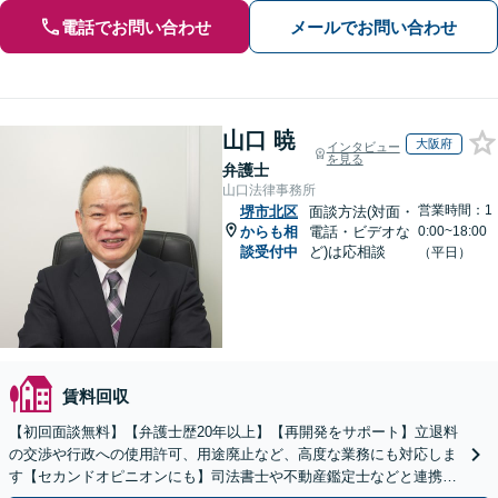
電話でお問い合わせ
メールでお問い合わせ
山口 暁
大阪府
インタビュー
を見る
弁護士
山口法律事務所
営業時間：1
堺市北区
面談方法(対面・
からも相
電話・ビデオな
0:00~18:00
談受付中
ど)は応相談
（平日）
賃料回収
【初回面談無料】【弁護士歴20年以上】【再開発をサポート】立退料
の交渉や行政への使用許可、用途廃止など、高度な業務にも対応しま
す【セカンドオピニオンにも】司法書士や不動産鑑定士などと連携。