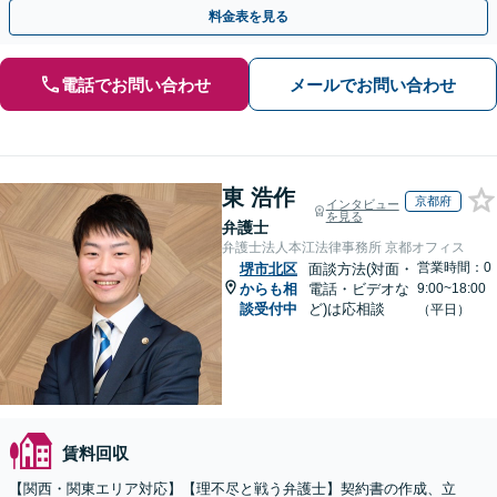
農地や山林などもお任せください【枚方市駅6分】
料金表を見る
電話でお問い合わせ
メールでお問い合わせ
東 浩作
京都府
インタビュー
を見る
弁護士
弁護士法人本江法律事務所 京都オフィス
営業時間：0
堺市北区
面談方法(対面・
からも相
電話・ビデオな
9:00~18:00
談受付中
ど)は応相談
（平日）
賃料回収
【関西・関東エリア対応】【理不尽と戦う弁護士】契約書の作成、立