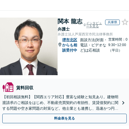
関本 龍志
兵庫県
インタビュ
ーを見る
弁護士
弁護士法人芦屋西宮市民法律事務所
営業時間：0
堺市北区
面談方法(対面・
からも相
電話・ビデオな
9:30~12:00
談受付中
ど)は応相談
（平日）
賃料回収
【初回相談無料】【関西エリア対応】豊富な経験と知見あり。建物明
渡請求のご相談をはじめ、不動産売買契約の有効性、賃貸借契約に関
する問題や空き家問題の対策など。他士業とも連携し、迅速かつ円滑
な解決を目指します【顧問契約】【西宮北口駅3分】
料金表を見る