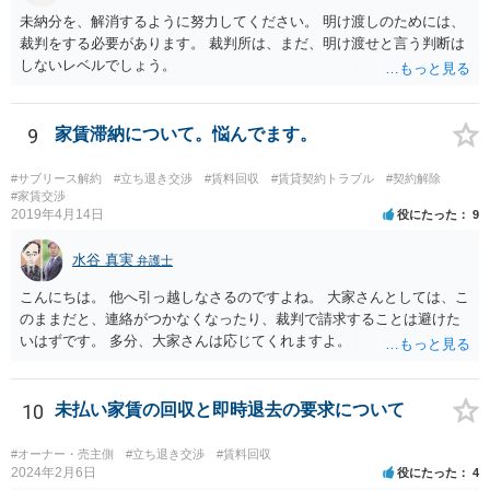
未納分を、解消するように努力してください。 明け渡しのためには、
裁判をする必要があります。 裁判所は、まだ、明け渡せと言う判断は
しないレベルでしょう。
9
家賃滞納について。悩んでます。
#サブリース解約
#立ち退き交渉
#賃料回収
#賃貸契約トラブル
#契約解除
#家賃交渉
2019年4月14日
役にたった
9
水谷 真実
弁護士
こんにちは。 他へ引っ越しなさるのですよね。 大家さんとしては、こ
のままだと、連絡がつかなくなったり、裁判で請求することは避けた
いはずです。 多分、大家さんは応じてくれますよ。
10
未払い家賃の回収と即時退去の要求について
#オーナー・売主側
#立ち退き交渉
#賃料回収
2024年2月6日
役にたった
4