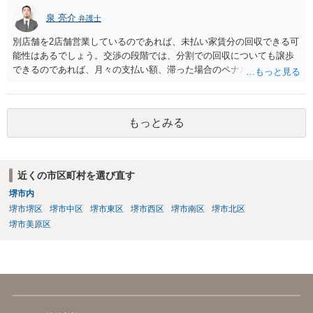
泉 亮介
弁護士
別店舗を2店舗営業しているのであれば、未払い家賃分の回収できる可
能性はあるでしょう。交渉の段階では、分割での回収についても譲歩
できるのであれば、月々の支払い額、滞った場合のペナルティ等を定
め合意書を交わしておくと良いでしょう。 まず内容証明と裁判外交渉
で行い、相手方の対応次第では訴訟を検討するという形の方が、交渉
で解決した場合弁護士費用も安くなるためで良いかと思われます。
もっとみる
近くの市区町村を選び直す
堺市内
堺市堺区
堺市中区
堺市東区
堺市西区
堺市南区
堺市北区
堺市美原区