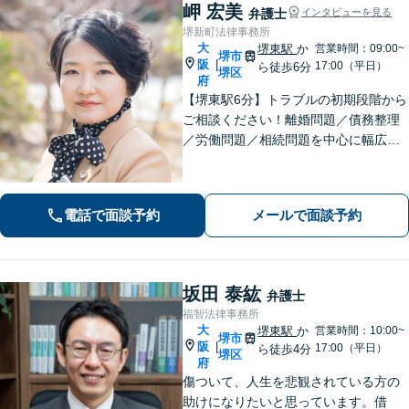
岬 宏美
弁護士
インタビューを見る
堺新町法律事務所
大
堺東駅
か
営業時間：09:00~
堺市
阪
|
17:00（平日）
ら徒歩6分
堺区
府
【堺東駅6分】トラブルの初期段階から
ご相談ください！離婚問題／債務整理
／労働問題／相続問題を中心に幅広く
対応。丁寧にお話をお聞きし、一人ひ
とりに合った解決策をご提示いたしま
す【完全個室】
電話で面談予約
メールで面談予約
坂田 泰紘
弁護士
福智法律事務所
大
堺東駅
か
営業時間：10:00~
堺市
阪
|
17:00（平日）
ら徒歩4分
堺区
府
傷ついて、人生を悲観されている方の
助けになりたいと思っています。借