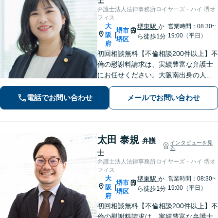
士
弁護士法人法律事務所ロイヤーズ・ハイ 堺オ
フィス
大
堺東駅
か
営業時間：08:30~
堺市
阪
|
19:00（平日）
ら徒歩1分
堺区
府
初回相談無料【不倫相談200件以上】不
倫の慰謝料請求は、実績豊富な弁護士
にお任せください。大阪南出身の人情
派弁護士が対応【交通事故も強い】交
通事故に遭われてお困りの方はお気軽
電話でお問い合わせ
メールでお問い合わせ
にお電話ください【当日／夜間／休日
の相談可】
太田 泰規
弁護
インタビューを見
る
士
弁護士法人法律事務所ロイヤーズ・ハイ 堺オ
フィス
大
堺東駅
か
営業時間：08:30~
堺市
阪
|
19:00（平日）
ら徒歩1分
堺区
府
初回相談無料【不倫相談200件以上】不
倫の慰謝料請求は、実績豊富な弁護士