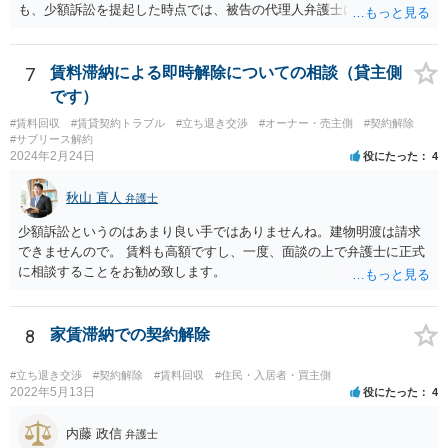
弁護士が依頼を受ければ代わりに裁判所とのやりとりを行うことが可
も、少額訴訟を提起した時点では、被告の代理人弁護士には民事訴訟
能です。双方に弁護士がついていればウェブ会議で裁判を実施する場
法の訴訟代理人としての地位はまだないからです。
合もあるでしょう。 ただし、ご本人さんも同行してもらう必要が和解
協議の場合だとあると思います。
7
賃料滞納による即時解除についての相談（貸主側
です）
#賃料回収
#賃貸契約トラブル
#立ち退き交渉
#オーナー・売主側
#契約解除
#サブリース解約
2024年2月24日
役にたった
4
秋山 直人
弁護士
少額訴訟というのはあまり良い手ではありませんね。建物明渡は請求
できませんので。 賃料も高額ですし、一度、面談の上で弁護士に正式
に相談することをお勧め致します。
8
家賃滞納での契約解除
#立ち退き交渉
#契約解除
#賃料回収
#住民・入居者・買主側
2022年5月13日
役にたった
4
内藤 政信
弁護士