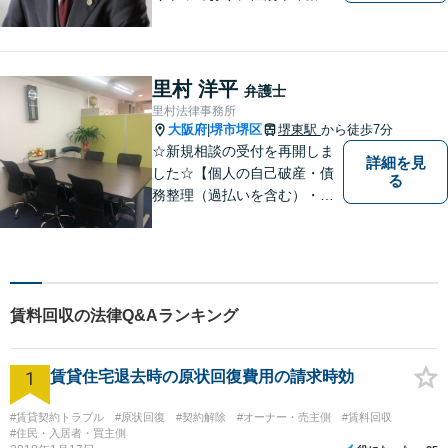
問わず様々なご相談、ご依頼
を受けています。相談者の
方、依頼者の方の気持ちに真
摯に寄り添い、困難な問題に
里村 洋平
弁護士
も粘り強く対峙して、信頼を
里村法律事務所
積み重ねていきたいと考えて
大阪府
堺市堺区
堺東駅
から徒歩7分
|
います。
☆新規相談の受付を再開しま
詳細を見
した☆【個人の自己破産・債
る
務整理（過払いを含む）・法
人の破産・刑事事件・交通事
故を主に取扱い】【債務関
係・刑事事件・交通事故は初
回相談無料（特に時間制限は
ありません）】【堺東徒歩７
賃料回収の法律Q&Aランキング
分】【分割払い・法テラス利
用もご相談下さい】
1
賃貸住宅退去時の原状回復費用の請求時効
#賃貸契約トラブル
#原状回復
#契約解除
#オーナー・売主側
#賃料回収
#住民・入居者・買主側