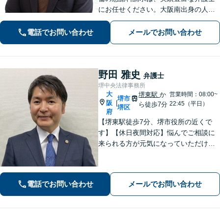
にお任せください。大阪南出身の人情
派弁護士が対応【交通事故も強い】交
通事故に遭われてお困りの方はお気軽
電話でお問い合わせ
メールでお問い合わせ
にお電話ください【当日／夜間／休日
の相談可】
野田 雅史
弁護士
堺中央法律事務所
大
堺東駅
か
営業時間：08:00~
堺市
阪
|
22:45（平日）
ら徒歩7分
堺区
府
【堺東駅徒歩7分、堺市役所の近くで
す】【休日夜間対応】悩んでご相談に
来られる方が元気になっていただける
と幸いでございます。まずは、お気軽
に法律相談のご予約についてお問合せ
ください。分野によっては、初回30分
電話でお問い合わせ
メールでお問い合わせ
間の無料相談を実施しております。