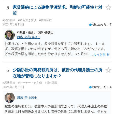
いう理論になると思います。 そして、法律上、増額協議が整わない場
で、適切な対応が望めない場合は、債権回収を弁護士に依頼すること
合、増額を正当とする判決が確定するまでは相当な賃料（※現在の賃
をご検討ください。
5
家賃滞納による建物明渡請求、和解の可能性と対
料）を支払えば足りる、とされています。 もし、貸主が「現在の賃料
策
なら受け取らない」などと言った場合は、最寄りの法務局に現在の賃
#契約解除
#立ち退き交渉
#賃料回収
料を供託してください。賃料を支払わないと契約が解除される可能性
2024年5月15日
役にたった
7
がありますので、注意が必要です。
不動産・住まいに強い弁護士
西谷 拓哉
弁護士
お困りのことと思います。多少順番を変えてご説明します。 １・ま
ず、和解は難しいかの点ですが、何とも言い難いところがあります。
どの程度の額を滞納したのか分かりませんが、３ヶ月分以上滞納した
り、これまで繰り返し賃料滞納があったりすると、 信頼関係が破壊さ
れたと評価され、来月払えるからと言って、大家があなたとの賃貸借
契約が解約できることに変わりなくなってしまうからです。 そのよう
6
少額訴訟の簡易裁判所は、被告の代理弁護士の所
な場合、相手が、「もう出て行って欲しい」と考えていれば、引き続
在地が管轄になりますか？
き居住する前提での和解は難しい可能性があります。 ２・弁護士が事
#原状回復
#オーナー・売主側
#賃料回収
件の見通しをたてるにも、賃料滞納状況で見立てが変わりますし、そ
2026年3月31日
役にたった
4
もそも賃料滞納状況によってはご希望に沿える活動を保障できず、 依
頼を受けられないかもしれないです。依頼を受けるにしても厳しめの
川添 圭
弁護士
リスクを踏まえた上でのものとなる可能性があります。 定型的な事件
依頼となるかもわからず、着手金額もなんともいえないと思います。
被告の住所地とは、被告本人の住所地であって、代理人弁護士の事務
複数事務所にあたり、着手金額を確認されるとよいと思います。 ３・
所住所は何ら関係ありませんし管轄の判断には影響しません。そもそ