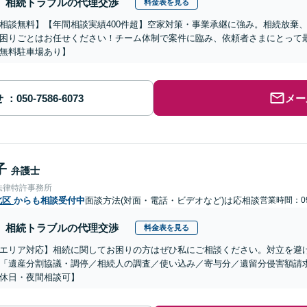
相続トラブルの代理交渉
料金表を見る
相談無料】【年間相談実績400件超】空家対策・事業承継に強み。相続放棄
困りごとはお任せください！チーム体制で案件に臨み、依頼者さまにとって
無料駐車場あり】
せ
メー
子
弁護士
法律特許事務所
北区
からも相談受付中
面談方法(対面・電話・ビデオなど)は応相談
営業時間：09
相続トラブルの代理交渉
料金表を見る
エリア対応】相続に関してお困りの方はぜひ私にご相談ください。対立を避
「遺産分割協議・調停／相続人の調査／使い込み／寄与分／遺留分侵害額請
休日・夜間相談可】