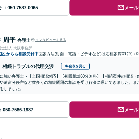
せ
メール
 周平
弁護士
インタビューを見る
護士法人 大阪事務所
北区
からも相談受付中
面談方法(対面・電話・ビデオなど)は応相談
営業時間：09
相続トラブルの代理交渉
料金表を見る
に強い弁護士＞【全国相談対応】【初回相談60分無料】【相続案件の相談・解
や遺留分侵害など数多くの相続問題の相談を受け解決に導いてきました。ま
をしました。
メール