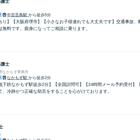
弁護士
区
中百舌鳥駅
から徒歩5分
あり】【大阪府堺市】【小さなお子様連れでも大丈夫です】交通事故、
は無料です。親身になってご相談に乗ります。
弁護士
堺なかもず事務所
区
なかもず駅
から徒歩2分
地下鉄なかもず駅徒歩2分】【全国訪問可】【24時間メール予約受付】
て、冷静かつ正確な助言をすることを心がけております。
士
所