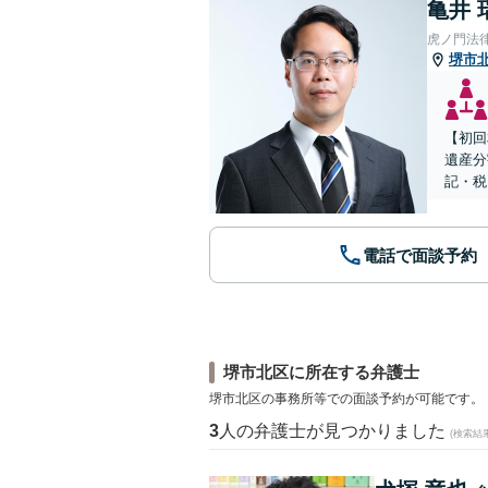
亀井 
虎ノ門法
堺市
【初回
遺産分
記・税
電話で面談予約
堺市北区に所在する弁護士
堺市北区の事務所等での面談予約が可能です。
3
人の弁護士が見つかりました
(検索結