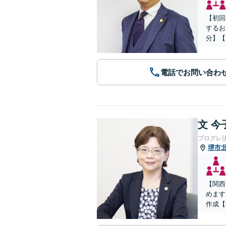
【初回
するお
分】【
電話でお問い合わ
文 今
プログレ
堺市
【関西
めます
作成【