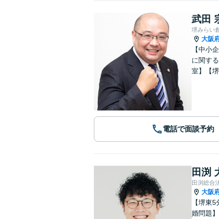
武田 
堺みらい
大阪
【中小企
に関する
室】【堺
電話で面談予約
田渕 
田渕総合
大阪
【堺東5
婚問題】