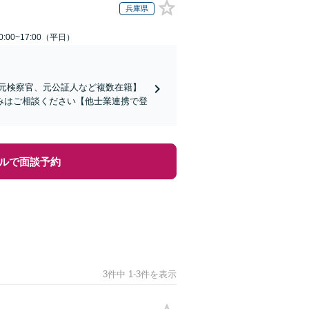
兵庫県
:00~17:00（平日）
、元検察官、元公証人など複数在籍】
みはご相談ください【他士業連携で登
ルで面談予約
3件中 1-3件を表示