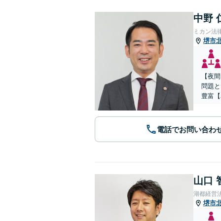
中野 
ミカン法
堺市
【夜間
問題と
豊富【
電話でお問い合わ
山口 
湖都経営
堺市