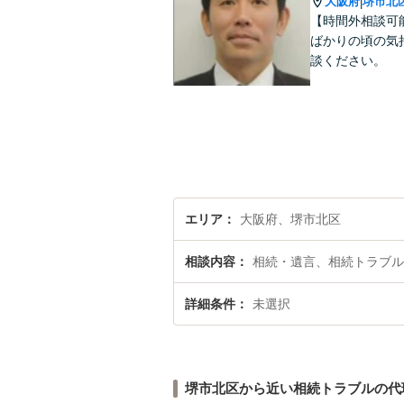
大阪府
堺市北
|
【時間外相談可
ばかりの頃の気
談ください。
エリア
大阪府、堺市北区
相談内容
相続・遺言、相続トラブル
詳細条件
未選択
堺市北区から近い相続トラブルの代