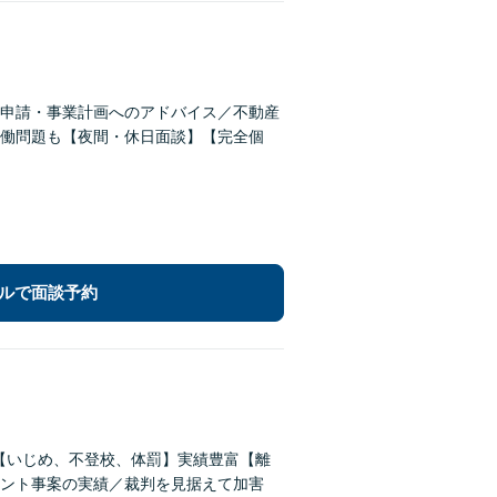
申請・事業計画へのアドバイス／不動産
働問題も【夜間・休日面談】【完全個
ルで面談予約
償【いじめ、不登校、体罰】実績豊富【離
ント事案の実績／裁判を見据えて加害