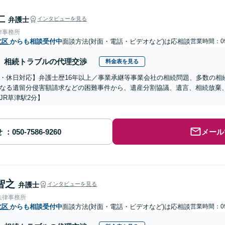
仁
弁護士
インタビューを見る
律事務所
北区
からも相談受付中
面談方法(対面・電話・ビデオなど)は応相談
営業時間：09
相続トラブルの代理交渉
料金表を見る
・休日対応】弁護士歴16年以上／事業承継等事業会社の相続問題、多数の相
なる遺留分侵害額請求などの困難事件から、遺産分割協議、遺言、相続放棄
JR草津駅2分】
せ
メール
智之
弁護士
インタビューを見る
法律事務所
北区
からも相談受付中
面談方法(対面・電話・ビデオなど)は応相談
営業時間：09