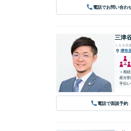
電話でお問い合わ
三津谷
ミカタ弁
堺市
＜相続
産分割
手伝い
電話で面談予約