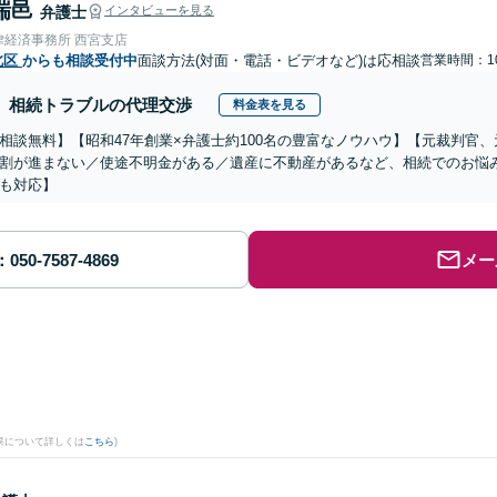
瑞邑
弁護士
インタビューを見る
律経済事務所 西宮支店
北区
からも相談受付中
面談方法(対面・電話・ビデオなど)は応相談
営業時間：10
相続トラブルの代理交渉
料金表を見る
相談無料】【昭和47年創業×弁護士約100名の豊富なノウハウ】【元裁判官
割が進まない／使途不明金がある／遺産に不動産があるなど、相続でのお悩
も対応】
メー
果について詳しくは
こちら
)