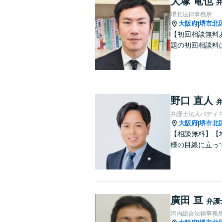
犬塚 竜也
堺北法律事務所
大阪府
堺市北
|
【初回相談無料
題の初回相談料
野口 直人
弁護士法人バディ 
大阪府
堺市北
|
【相談無料】【
様の目線に立っ
廣田 亘
弁護
河内総合法律事務