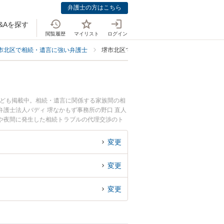
弁護士の方はこちら
&Aを探す
閲覧履歴
マイリスト
ログイン
市北区で相続・遺言に強い弁護士
堺市北区で相続トラブルの代理交渉に強い弁
なども掲載中。相続・遺言に関係する家族間の相
護士法人バディ 堺なかもず事務所の野口 直人
や夜間に発生した相続トラブルの代理交渉のト
回相談無料で相続トラブルの代理交渉を法律相談
変更
変更
変更