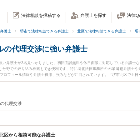
法律相談を投稿する
弁護士を探す
法律Q
弁護士
堺市で法律相談できる弁護士
北区で法律相談できる弁護士
堺
ルの代理交渉に強い弁護士
強い弁護士が3名見つかりました。初回面談無料や休日面談に対応している弁護士
な分野での絞り込み検索もでき便利です。特に堺北法律事務所の犬塚 竜也弁護士や弁
のプロフィール情報や弁護士費用、強みなどが注目されています。『堺市北区で土日
トラブルの代理交渉のトラブル解決の実績豊富な近くの弁護士を検索したい』『初
などでお困りの相談者さんにおすすめです。
の代理交渉
北区から相談可能な弁護士