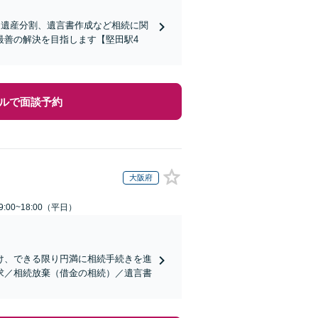
、遺産分割、遺言書作成など相続に関
最善の解決を目指します【堅田駅4
ルで面談予約
大阪府
:00~18:00（平日）
け、できる限り円満に相続手続きを進
求／相続放棄（借金の相続）／遺言書