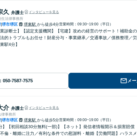
宗久
弁護士
インタビューを見る
創生法律事務所
府
堺市堺区
堺東駅
から徒歩4分
営業時間：09:30~19:00（平日）
|
業診断士】【認定支援機関】【宅建】攻めの経営のサポート！補助金の
法的トラブルもお任せ！財産分与・事業継承／交通事故／債務整理／労
東駅4分】
メー
大介
弁護士
インタビューを見る
法律事務所
府
堺市堺区
堺東駅
から徒歩5分
営業時間：09:00~19:00（平日）
|
分】【初回相談30分無料(一部)】【ネット】発信者情報開示＆損害賠
不倫・離婚に注力／有利な条件での慰謝料・離婚【労働問題】ハラスメ