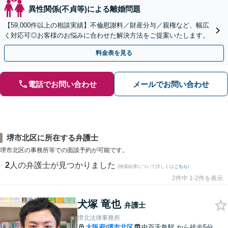
異性関係(不貞等)による離婚問題
【59,000件以上の相談実績】不倫慰謝料／財産分与／親権など、幅広
く対応可◎お客様のお悩みに合わせた解決方法をご提案いたします。
料金表を見る
電話でお問い合わせ
メールでお問い合わせ
堺市北区に所在する弁護士
堺市北区の事務所等での面談予約が可能です。
2
人の弁護士が見つかりました
(検索結果について詳しくは
こちら
)
2件中 1-2件を表示
犬塚 竜也
弁護士
堺北法律事務所
大阪府
堺市北区
中百舌鳥駅
から徒歩5分
|