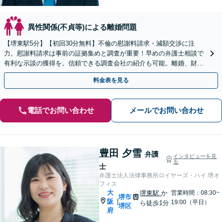
異性関係(不貞等)による離婚問題
【堺東駅5分】【初回30分無料】不倫の慰謝料請求・減額交渉に注
力。慰謝料請求は事前の証拠集めと調査が重要！早めの弁護士相談で
有利な示談の獲得を。信頼できる調査会社の紹介も可能。離婚、財産
分与、親権、面会交流などにも注力【オンライン相談可】
料金表を見る
電話でお問い合わせ
メールでお問い合わせ
豊田 夕雪
弁護
インタビューを見
る
士
弁護士法人法律事務所ロイヤーズ・ハイ 堺オ
フィス
大
堺東駅
か
営業時間：08:30~
堺市
阪
|
19:00（平日）
ら徒歩1分
堺区
府