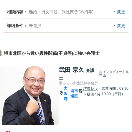
相談内容
離婚・男女問題、異性関係(不貞等)
変更
詳細条件
未選択
変更
堺市北区から近い異性関係(不貞等)に強い弁護士
武田 宗久
弁護
インタビューを見
る
士
堺みらい創生法律事務所
大
堺東駅
か
営業時間：09:30~
堺市
阪
|
19:00（平日）
ら徒歩4分
堺区
府