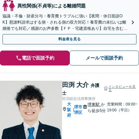
異性関係(不貞等)による離婚問題
協議・不倫・財産分与・養育費トラブルに強い【夜間・休日面談O
K】慰謝料請求はする側・される側の双方対応！養育費の未払いは離
婚後でも対応／感謝のお声多数【ＦＰ・宅建資格あり】自宅を含む財
産分与や離婚後の生活の見通しも相談可能
料金表を見る
電話で面談予約
メールで面談予約
田渕 大介
弁護
インタビューを見
る
士
田渕総合法律事務所
大
堺東駅
か
営業時間：09:00~
堺市
阪
|
19:00（平日）
ら徒歩5分
堺区
府