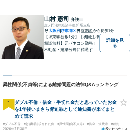
山村 憲司
弁護士
虎ノ門法律経済事務所 堺支店
大阪府
堺市堺区
堺東駅
から徒歩1分
|
【堺東駅徒歩1分】【初回法律
詳細を見
相談無料】元ゼネコン勤務！
る
不動産・建築分野に精通する
弁護士。その他、遺産相続・
労働問題・債権回収など多岐
にわたる事案に対応可能で
す！全国の支店ネットワーク
を活かし、迅速な解決を目指
異性関係(不貞等)による離婚問題の法律Q&Aランキング
します。【夜間土日祝可】
1
ダブル不倫・借金・手切れ金だと思っていたお金
を1年後いまさら脅迫罪として通知書が来てまと
めて請求
#ダブル不倫
#慰謝料請求された側
#異性関係(不貞等)
#借金・浪費癖
#裁判
2026年7月30日
役にたった
3