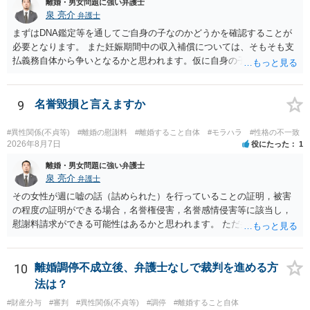
離婚・男女問題に強い弁護士
泉 亮介
弁護士
まずはDNA鑑定等を通してご自身の子なのかどうかを確認することが
必要となります。 また妊娠期間中の収入補償については、そもそも支
払義務自体から争いとなるかと思われます。仮に自身の子であったと
して、そのことから当然に補償義務が発生するものではありません。
相手に弁護士がついているということであれば、依頼をするかしない
かは別として一度ご自身も個別に弁護士に相談をされたほうが良いで
9
名誉毀損と言えますか
しょう。
#異性関係(不貞等)
#離婚の慰謝料
#離婚すること自体
#モラハラ
#性格の不一致
2026年8月7日
役にたった
1
離婚・男女問題に強い弁護士
泉 亮介
弁護士
その女性が週に嘘の話（詰められた）を行っていることの証明，被害
の程度の証明ができる場合，名誉権侵害，名誉感情侵害等に該当し，
慰謝料請求ができる可能性はあるかと思われます。 ただ弁護士費用を
考えると費用倒れとなるリスクも考えられるため，慎重にご検討され
た方が良いでしょう。
10
離婚調停不成立後、弁護士なしで裁判を進める方
法は？
#財産分与
#審判
#異性関係(不貞等)
#調停
#離婚すること自体