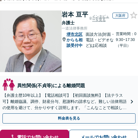
岩本 亘平
大阪府
インタビュ
ーを見る
弁護士
一道法律事務所
営業時間：0
堺市北区
面談方法(対面・
からも相
電話・ビデオな
9:30~17:30
談受付中
ど)は応相談
（平日）
異性関係(不貞等)による離婚問題
【弁護士歴10年以上】【電話相談可】【初回面談無料】【法テラス
可】離婚協議、調停、財産分与、慰謝料の請求など。難しい法律用語
の使用を避けて、分かりやすく説明します。「こんなことで相談して
も大丈夫？」と一人で悩まずに、まずはご相談ください
料金表を見る
電話でお問い合わせ
メールでお問い合わせ