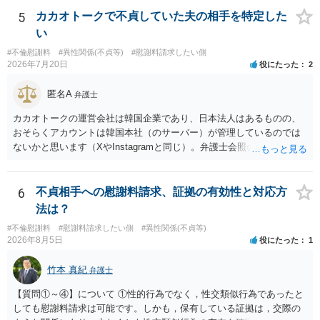
す。
い（免責された借金を任意でも支払ってしまうとトラブルの元になり
5
カカオトークで不貞していた夫の相手を特定した
ます） ・過去のDVや過剰請求の経緯を踏まえ、相手の感情に流されな
い
い ・予定通り毅然とした態度で距離を置く 法律上の制限はないもの
#不倫慰謝料
#異性関係(不貞等)
#慰謝料請求したい側
の、ご自身の生活と精神的な安定を守るためにも、お互いに距離を置
2026年7月20日
役にたった
2
くというご判断は非常に賢明かと思います。
匿名A
弁護士
カカオトークの運営会社は韓国企業であり、日本法人はあるものの、
おそらくアカウントは韓国本社（のサーバー）が管理しているのでは
ないかと思います（XやInstagramと同じ）。弁護士会照会は日本法に
基づく制度であり、送付先は日本国内とするのが原則で、外国企業に
対する照会は基本的にできないと解されています（弁護士会によって
は例外的に認める扱いもありますが、かなり限定されているので一般
6
不貞相手への慰謝料請求、証拠の有効性と対応方
的ではないでしょう）。もし韓国本社がアカウント管理をしているな
法は？
ら、日本法人へ送っても「ウチでは管理していない」という回答にな
#不倫慰謝料
#慰謝料請求したい側
#異性関係(不貞等)
ります。 個人で直接他人のID情報の開示を求めても拒否されるでしょ
2026年8月5日
役にたった
1
う。
竹本 真紀
弁護士
【質問①～④】について ①性的行為でなく，性交類似行為であったと
しても慰謝料請求は可能です。しかも，保有している証拠は，交際の