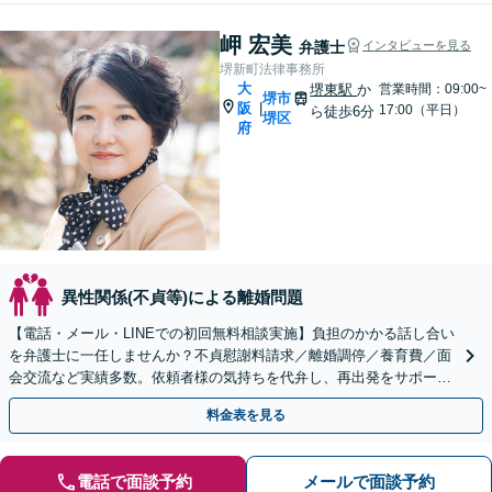
岬 宏美
弁護士
インタビューを見る
堺新町法律事務所
大
堺東駅
か
営業時間：09:00~
堺市
阪
|
17:00（平日）
ら徒歩6分
堺区
府
異性関係(不貞等)による離婚問題
【電話・メール・LINEでの初回無料相談実施】負担のかかる話し合い
を弁護士に一任しませんか？不貞慰謝料請求／離婚調停／養育費／面
会交流など実績多数。依頼者様の気持ちを代弁し、再出発をサポート
【完全個室】
料金表を見る
電話で面談予約
メールで面談予約