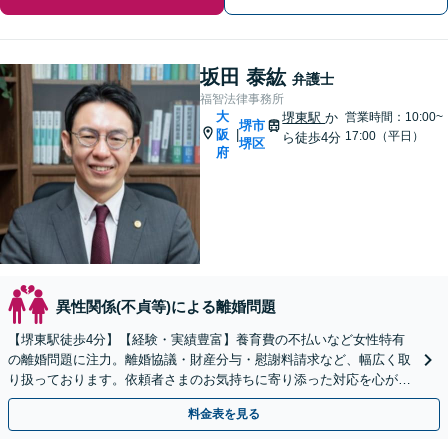
坂田 泰紘
弁護士
福智法律事務所
大
堺東駅
か
営業時間：10:00~
堺市
阪
|
17:00（平日）
ら徒歩4分
堺区
府
異性関係(不貞等)による離婚問題
【堺東駅徒歩4分】【経験・実績豊富】養育費の不払いなど女性特有
の離婚問題に注力。離婚協議・財産分与・慰謝料請求など、幅広く取
り扱っております。依頼者さまのお気持ちに寄り添った対応を心がけ
ます。【夜間・休日対応可能】【完全個室完備】
料金表を見る