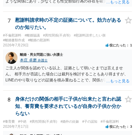
ような関係にあり，少なくとも性交類似行為の存在を確実に証明でき
るものです（裏を返せば，証拠で認められる範囲でしか認めていない
ことを窺わせるものです。）。ですから，慰謝料請求を進めることで
よいと思います。 ただ．慰謝料額については，婚姻破綻に至っていな
7
慰謝料請求時の不定の証拠について。効力がある
いとして，この点を考慮されることになるかもしれません。 ②夫との
のか知りたい。
今後のことを考えて書いてもらうか否かを検討するのがよいと思いま
#不倫慰謝料
#離婚協議
#異性関係(不貞等)
#慰謝料請求したい側
す。今ある証拠以上のことを証明（証明力を強めることも含む）でき
#離婚書類作成
#離婚の慰謝料
るのであれば，前向きに検討を進めるという考え方でもよいでしょ
2026年7月29日
役にたった
1
う。慰謝料請求としては証拠として使えることが前提であり，その価
離婚・男女問題に強い弁護士
値と夫との関係との均衡のように思います。 ③行政書士に委任をして
本庄 卓磨
弁護士
いるのであれば，どのような内容の委任なのか不明ですが，その行政
書士との協議になると思います。請求するか，訴訟にするか，その点
ご主人が関係を認めている以上、証拠として弱いとまでは言えませ
の見極めや，相手方は性交類似行為は認めているのか，それさえも否
ん。 相手方が否認した場合には裁判を検討することもあり得ますが、
定しているのかによって，考え方・進め方は変わってくると思いま
LINEのやり取りなどの証拠を積み重ねることで、関係が認定される余
す。 ④性交類似行為を認めているにもかかわらず支払を拒否するので
地は十分にあります。 ただし、手元の証拠でどこまで認定できるかは
あれば，本人（行政書士でも同じだと思います。）への対応ではあま
個別の事情によりますので、お早めに弁護士に相談されることをおす
り変わらないように思います。減額で折り合えるなら本人様の交渉で
すめします。
8
身体だけの関係の相手に子供が出来たと言われ認
もよいように思いますが，ゼロかどうかの観点であれば，訴訟に進む
知、養育費を要求されているが自身の子供か分か
しかなくなるようにも思います。そうしますと，お近くの弁護士に相
らない
談して進めることを検討した方がよいようにも思います。
#養育費
#中絶
#異性関係(不貞等)
#婚外の妊娠
#子の認知
#不倫慰謝料
2026年7月17日
役にたった
3