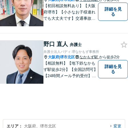
【初回相談無料あり】【大阪
詳細を見
府堺市】【小さなお子様連れ
る
でも大丈夫です】交通事故、
離婚、相続、借金問題の初回
相談料は無料です。親身にな
ってご相談に乗ります。
野口 直人
弁護士
弁護士法人バディ 堺なかもず事務所
大阪府
堺市北区
なかもず駅
から徒歩2分
|
【相談無料】【地下鉄なかも
詳細を見
ず駅徒歩2分】【全国訪問可】
る
【24時間メール予約受付】
【当日相談可】お客様の目線
に立って、冷静かつ正確な助
言をすることを心がけており
ます。
エリア
大阪府、堺市北区
変更