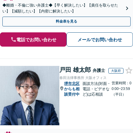
◆離婚・不倫に強い弁護士◆【早く解決したい】【責任を取らせた
い】【減額したい】【内密に解決したい】
料金表を見る
電話でお問い合わせ
メールでお問い合わせ
戸田 雄太郎
弁護士
大阪府
春田法律事務所 大阪オフィス
営業時間：0
堺市北区
面談方法(対面・
からも相
電話・ビデオな
0:00~23:59
談受付中
ど)は応相談
（平日）