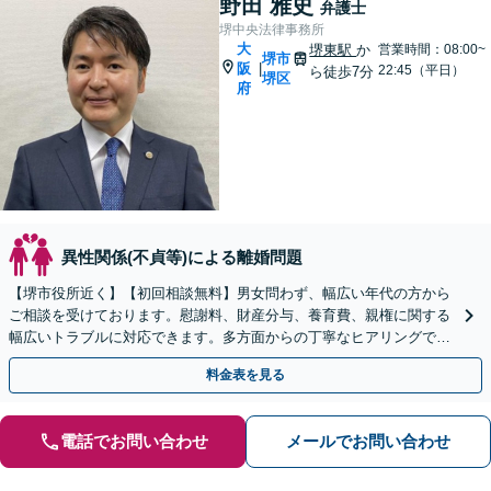
野田 雅史
弁護士
堺中央法律事務所
大
堺東駅
か
営業時間：08:00~
堺市
阪
|
22:45（平日）
ら徒歩7分
堺区
府
異性関係(不貞等)による離婚問題
【堺市役所近く】【初回相談無料】男女問わず、幅広い年代の方から
ご相談を受けております。慰謝料、財産分与、養育費、親権に関する
幅広いトラブルに対応できます。多方面からの丁寧なヒアリングで証
拠を見つけ出し、有利な解決を目指します。
料金表を見る
電話でお問い合わせ
メールでお問い合わせ