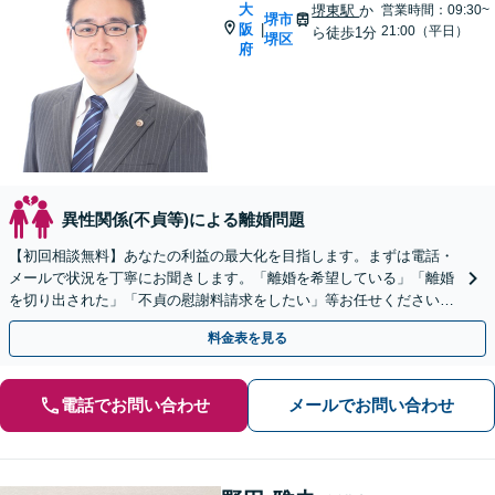
大
堺東駅
か
営業時間：09:30~
堺市
阪
|
21:00（平日）
ら徒歩1分
堺区
府
異性関係(不貞等)による離婚問題
【初回相談無料】あなたの利益の最大化を目指します。まずは電話・
メールで状況を丁寧にお聞きします。「離婚を希望している」「離婚
を切り出された」「不貞の慰謝料請求をしたい」等お任せください。
【リーズナブルな料金設定】
料金表を見る
電話でお問い合わせ
メールでお問い合わせ