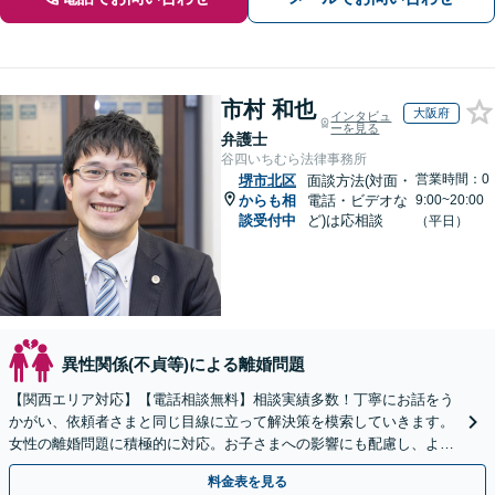
市村 和也
大阪府
インタビュ
ーを見る
弁護士
谷四いちむら法律事務所
営業時間：0
堺市北区
面談方法(対面・
からも相
電話・ビデオな
9:00~20:00
談受付中
ど)は応相談
（平日）
異性関係(不貞等)による離婚問題
【関西エリア対応】【電話相談無料】相談実績多数！丁寧にお話をう
かがい、依頼者さまと同じ目線に立って解決策を模索していきます。
女性の離婚問題に積極的に対応。お子さまへの影響にも配慮し、より
よい解決へ【夜間・休日の相談可能】
料金表を見る