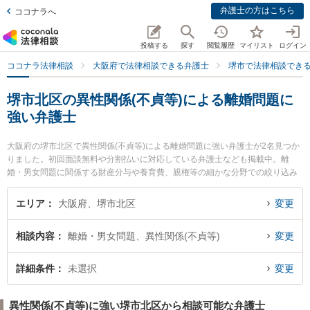
弁護士の方はこちら
ココナラへ
投稿する
探す
閲覧履歴
マイリスト
ログイン
ココナラ法律相談
大阪府で法律相談できる弁護士
堺市で法律相談でき
堺市北区の異性関係(不貞等)による離婚問題に
強い弁護士
大阪府の堺市北区で異性関係(不貞等)による離婚問題に強い弁護士が2名見つか
りました。初回面談無料や分割払いに対応している弁護士なども掲載中。離
婚・男女問題に関係する財産分与や養育費、親権等の細かな分野での絞り込み
検索もでき便利です。特に堺北法律事務所の犬塚 竜也弁護士や弁護士法人バデ
ィ 堺なかもず事務所の野口 直人弁護士のプロフィール情報や弁護士費用、強み
エリア
大阪府、堺市北区
変更
などが注目されています。『堺市北区で土日や夜間に発生した異性関係(不貞等)
による離婚問題のトラブルを今すぐに弁護士に相談したい』『異性関係(不貞等)
相談内容
離婚・男女問題、異性関係(不貞等)
変更
による離婚問題のトラブル解決の実績豊富な近くの弁護士を検索したい』『初
回相談無料で異性関係(不貞等)による離婚問題を法律相談できる堺市北区内の弁
護士に相談予約したい』などでお困りの相談者さんにおすすめです。
詳細条件
未選択
変更
異性関係(不貞等)に強い堺市北区から相談可能な弁護士