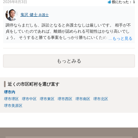
2026年8月3日
役にたった
1
鬼沢 健士
弁護士
調停ならまだしも、訴訟となると弁護士なしは厳しいです。 相手が不
貞をしていたのであれば、離婚が認められる可能性はかなり高いでし
ょう。 そうすると勝てる事案をしっかり勝ちにいくためにも弁護士委
任を強くおすすめします。
もっとみる
近くの市区町村を選び直す
堺市内
堺市堺区
堺市中区
堺市東区
堺市西区
堺市南区
堺市北区
堺市美原区