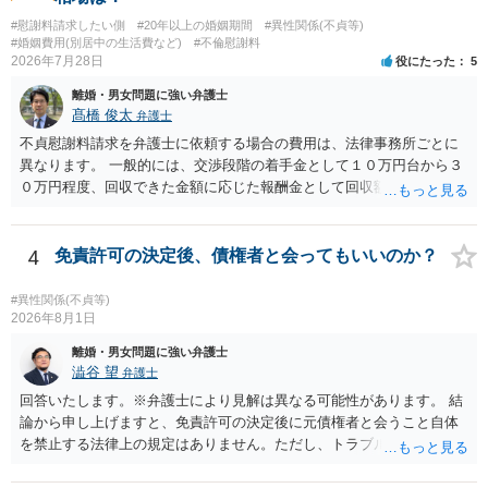
すが、 和解であれば柔軟な解決が可能ですので、その場合は分割払
いう関係にはありません。まず、財産分与は、基本的には夫婦が婚姻
いにより支払うことも十分可能です。 ⑤ このような事情であれば、私
#慰謝料請求したい側
#20年以上の婚姻期間
#異性関係(不貞等)
中に形成した財産を清算する制度ですので、不貞行為の有無とは別
#婚姻費用(別居中の生活費など)
#不倫慰謝料
は120万円のみ和解交渉を続けるべきでしょうか。 ⇒ご相談者様の認
に、預貯金、不動産、保険、退職金等の資料を確保しておくことが重
2026年7月28日
役にたった
5
識を前提にすれば、１００万円も含めて返済する必要はないと考えら
要です。また、子の親権については、夫婦間の責任問題とは別に、
れるため、 120万円のみについて交渉を続けることがベターかと存じ
離婚・男女問題に強い弁護士
「どのような形がお子様の利益になるか」という観点です。そのた
ます。
髙橋 俊太
弁護士
め、未就学のお子様について貴方が主として養育しているのであれ
ば、保育園等への送迎、食事・入浴・寝かしつけ等の日常的な育児、
不貞慰謝料請求を弁護士に依頼する場合の費用は、法律事務所ごとに
通院や予防接種への対応、保育園との連絡、夫婦それぞれの勤務状
異なります。 一般的には、交渉段階の着手金として１０万円台から３
況、別居後にどのような養育環境を用意できるかといった、これまで
０万円程度、回収できた金額に応じた報酬金として回収額の１０％か
の監護実績や今後の生活状況について整理しておくとよいでしょう。
ら２０％程度が設定されていることがあります。訴訟に移行する場合
養育費については、離婚後も父母双方がそれぞれの収入に応じて負担
には、追加着手金や日当、実費が発生することもあります。 もっと
するのが原則となります。
も、証拠が十分にあるか、相手方の住所・勤務先が分かるか、慰謝料
4
免責許可の決定後、債権者と会ってもいいのか？
額、離婚の有無、交渉で終わるか訴訟まで見込むかによって、費用は
変わり得ます。依頼前に、交渉だけの場合、訴訟になった場合、回収
#異性関係(不貞等)
できなかった場合の費用を確認しておくとよいでしょう。 弁護士選び
2026年8月1日
では、不貞慰謝料案件の経験が相応にあるか、費用体系が明確か、見
離婚・男女問題に強い弁護士
通しを過度に楽観的に言い過ぎないか、質問に具体的に答えてくれる
澁谷 望
弁護士
か、連絡方法（メール、電話、弁護士直接か事務局員を介するかな
回答いたします。※弁護士により見解は異なる可能性があります。 結
ど）や対応スピードが合うかを確認するとよいと思います。いずれに
論から申し上げますと、免責許可の決定後に元債権者と会うこと自体
しましても、弁護士への相談・依頼にあたっては、証拠資料、夫と相
を禁止する法律上の規定はありません。ただし、トラブル防止の観点
手方の関係、相手方の氏名・住所等、夫婦関係への影響、離婚予定の
から慎重な対応が必要です。 今後の付き合い方で気をつけるべきポイ
有無など事実関係をよく整理して相談されることをお勧めいたしま
ントは以下の通りです。 ・金銭のやり取りや返済の約束は絶対にしな