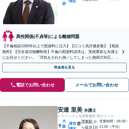
堺区
府
異性関係(不貞等)による離婚問題
【不倫相談1000件以上で慰謝料に注力】【口コミ高評価多数】【相談
無料】【完全成功報酬制有】不倫の慰謝料請求は、実績豊富な弁護士
にお任せください。「浮気をされた側／してしまった側両方対応」人
情派弁護士！
料金表を見る
電話でお問い合わせ
メールでお問い合わせ
安達 里美
弁護士
ベリーベスト法律事務所 堺オフィス
大
堺東駅
か
営業時間：09:30~
堺市
阪
|
21:00（平日）
ら徒歩1分
堺区