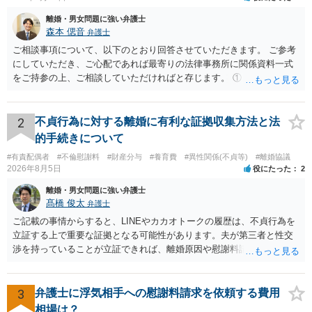
離婚・男女問題に強い弁護士
森本 偲音
弁護士
ご相談事項について、以下のとおり回答させていただきます。 ご参考
にしていただき、ご心配であれば最寄りの法律事務所に関係資料一式
をご持参の上、ご相談していただければと存じます。 ① このLINEの
流れを見る限り、100万円は貸付金ではなく、手切れ金・和解金と評価
される可能性はあるのか ⇒LINEを含む１００万円の貸付に至るまでの
やり取り等の経緯、誓約書の内容等を踏まえて、関係を清算するため
2
不貞行為に対する離婚に有利な証拠収集方法と法
の 金銭であったと評価される可能性はあると考えます。 ② 「今後一
的手続きについて
切関与しないなら100万円振り込む」というLINEや誓約書は、裁判上
#有責配偶者
#不倫慰謝料
#財産分与
#養育費
#異性関係(不貞等)
#離婚協議
どの程度証拠価値があるのか ⇒前後のやり取りや誓約書の具体的内容
2026年8月5日
役にたった
2
を見ない限り、具体的な判断はできませんが、一定の証拠価値はある
と考えます。 ③ 借用書があっても、後から100万円を貸付扱いに変更
離婚・男女問題に強い弁護士
することは認められるのか。 ⇒おそらく１００万円は不当利得（受け
髙橋 俊太
弁護士
取る正当な権利がないのに利益を取得した）として返還請求されてい
ご記載の事情からすると、LINEやカカオトークの履歴は、不貞行為を
るものかと推察しますので、 貸金返還ではないかと存じます。 ④ 私
立証する上で重要な証拠となる可能性があります。夫が第三者と性交
は現在、収入も不安定で貯金もなくリボ払い借金が既に約100万あり。
渉を持っていることが立証できれば、離婚原因や慰謝料請求を検討す
今年に再婚したが主人はお金に厳しい為、一括で220万円を支払う事は
る上で重要な事情となります。特に、数年間にわたって特定の相手と
困難 仮に裁判で敗訴した場合でも、分割払いになる可能性はあります
性的関係を継続しているのであれば、その期間や回数が分かる資料は
か。 ⇒判決となり敗訴してしまった場合は、強制執行により不動産等
できるだけ保存しておくことをお勧めいたします。 他方、「夫に不貞
3
弁護士に浮気相手への慰謝料請求を依頼する費用
の財産を差し押さえられ、そこから債権回収が図られることになりま
がある＝財産分与でも多くもらえる」「当然に親権を取得できる」と
相場は？