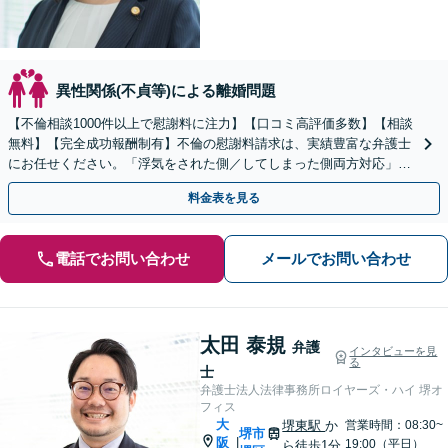
異性関係(不貞等)による離婚問題
【不倫相談1000件以上で慰謝料に注力】【口コミ高評価多数】【相談
無料】【完全成功報酬制有】不倫の慰謝料請求は、実績豊富な弁護士
にお任せください。「浮気をされた側／してしまった側両方対応」人
情派弁護士！
料金表を見る
電話でお問い合わせ
メールでお問い合わせ
太田 泰規
弁護
インタビューを見
る
士
弁護士法人法律事務所ロイヤーズ・ハイ 堺オ
フィス
大
堺東駅
か
営業時間：08:30~
堺市
阪
|
19:00（平日）
ら徒歩1分