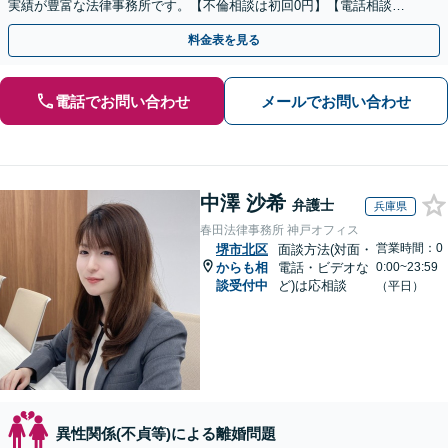
実績が豊富な法律事務所です。【不倫相談は初回0円】【電話相談で
ご契約まで対応可/来所不要】
料金表を見る
電話でお問い合わせ
メールでお問い合わせ
中澤 沙希
弁護士
兵庫県
春田法律事務所 神戸オフィス
営業時間：0
堺市北区
面談方法(対面・
からも相
電話・ビデオな
0:00~23:59
談受付中
ど)は応相談
（平日）
異性関係(不貞等)による離婚問題