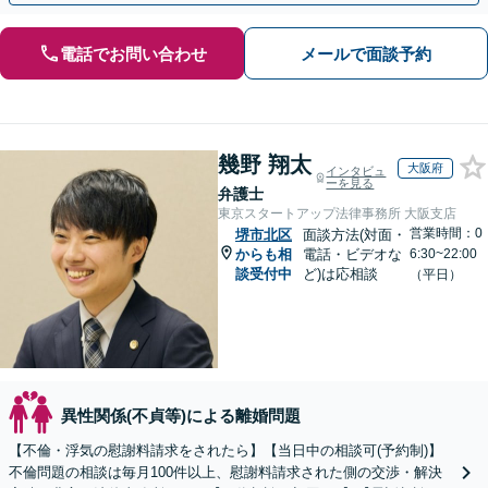
電話でお問い合わせ
メールで面談予約
幾野 翔太
大阪府
インタビュ
ーを見る
弁護士
東京スタートアップ法律事務所 大阪支店
営業時間：0
堺市北区
面談方法(対面・
からも相
電話・ビデオな
6:30~22:00
談受付中
ど)は応相談
（平日）
異性関係(不貞等)による離婚問題
【不倫・浮気の慰謝料請求をされたら】【当日中の相談可(予約制)】
不倫問題の相談は毎月100件以上、慰謝料請求された側の交渉・解決