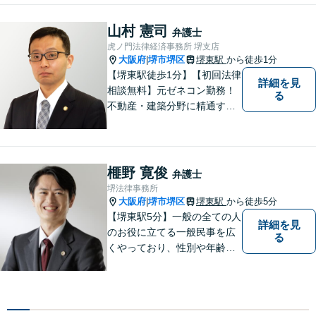
山村 憲司
弁護士
虎ノ門法律経済事務所 堺支店
大阪府
堺市堺区
堺東駅
から徒歩1分
|
【堺東駅徒歩1分】【初回法律
詳細を見
相談無料】元ゼネコン勤務！
る
不動産・建築分野に精通する
弁護士。その他、遺産相続・
労働問題・債権回収など多岐
にわたる事案に対応可能で
す！全国の支店ネットワーク
榧野 寛俊
弁護士
を活かし、迅速な解決を目指
堺法律事務所
します。【夜間土日祝可】
大阪府
堺市堺区
堺東駅
から徒歩5分
|
【堺東駅5分】一般の全ての人
詳細を見
のお役に立てる一般民事を広
る
くやっており、性別や年齢を
問わず様々なご相談、ご依頼
を受けています。相談者の
方、依頼者の方の気持ちに真
摯に寄り添い、困難な問題に