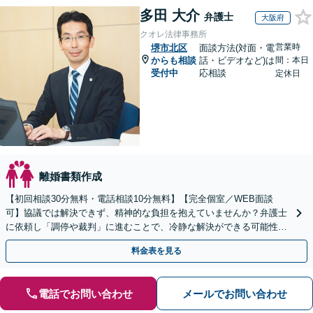
多田 大介
弁護士
大阪府
クオレ法律事務所
営業時
堺市北区
面談方法(対面・電
からも相談
話・ビデオなど)は
間：本日
受付中
応相談
定休日
離婚書類作成
【初回相談30分無料・電話相談10分無料】【完全個室／WEB面談
可】協議では解決できず、精神的な負担を抱えていませんか？弁護士
に依頼し「調停や裁判」に進むことで、冷静な解決ができる可能性も
【歴20年以上】の経験豊富な弁護士にご相談ください。
料金表を見る
電話でお問い合わせ
メールでお問い合わせ