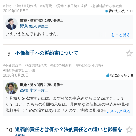
#中絶
#離婚書類作成
#養育費
#労働・雇用契約違反
#慰謝料請求された側
2019年10月5日
役にたった
11
離婚・男女問題に強い弁護士
野条 健人
弁護士
いえいえとんでもありません。
9
不倫相手への誓約書について
#不倫慰謝料
#離婚書類作成
#離婚の慰謝料
#異性関係(不貞等)
#慰謝料請求したい側
2026年6月26日
役にたった
8
離婚・男女問題に強い弁護士
髙橋 俊太
弁護士
＞見積りを依頼するには、まず相談の申込みからになるのでしょう
か？ はい、こちらの公開掲示板は、具体的な法律相談の申込みや見積
依頼を行うための場ではありませんので、実際に見積を確認されたい
場合には、個別に法律事務所又は弁護士宛てに、相談申込みや問い合
わせをしていただく必要があります。
10
道義的責任とは何か？法的責任との違いと影響を