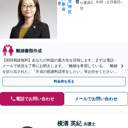
市
8:00（土日祝日）
ら徒歩1
阪
|
堺
分
府
区
離婚書類作成
【初回相談無料】あなたの利益の最大化を目指します。まずは電話・
メールで状況を丁寧にお聞きします。「離婚を希望している」「離婚
を切り出された」「不貞の慰謝料請求をしたい」等お任せください。
【リーズナブルな料金設定】
料金表を見る
電話でお問い合わせ
メールでお問い合わせ
横溝 英紀
弁護士