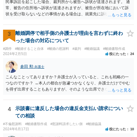
民事訴訟を起こした場合、裁判所から被告へ訴状が送達されます。 通
常、被告の住所地へ訴状が送達されますが、被告が所在地において訴
状を受け取らないなどの事情がある場合は、就業先に訴状が送達され
る可能性があります。 また、例えば就業先におけるわいせつ行為が問
題となっているケースや、目撃者として就業先の従業員がおり、目撃
者に証言してもらうことが必要になるケースなどでは、裁判の追行
3
離婚調停で相手側の弁護士が理由を言わずに終わ
上、就業先に協力を仰がなければならない場合や、就業先の従業員に
った場合の対応について
協力を仰がなければならない場合があります。 また、仮に訴訟におい
#調停
#離婚すること自体
#離婚の慰謝料
#裁判
#離婚協議
#離婚書類作成
ていくらかの賠償が認められたとして、被告がこれを任意に支払わな
2024年2月5日
役にたった
24
い場合は、強制執行を申し立てることで債権の回収を図ることができ
ます。 例えば、被告の給料を差し押さえる場合には、裁判所から被告
倉田 勲
弁護士
の就業先に文書が送付されますので、訴訟が起こったことを事後的に
就業先が覚知することになります。 警察への被害届の提出というの
こんなことってありますか？弁護士が入っていると、これも戦略の一
は、必須ではありません。 ただ、当然ながら強制わいせつを行ったこ
つなのですか？ →本人の都合が急遽つかなくなり、弁護士だけでやむ
との証拠がなければ、民事訴訟で勝訴することはできません。
を得ず出席することもありますが、そのような出席できない理由がな
ければ一般的には本人と弁護士が同席して進めるのが通常であり、あ
えて弁護士だけで出席する戦略は聞いたことはありません。
4
示談書に違反した場合の違反金支払い請求につい
ての相談
#不倫慰謝料
#離婚書類作成
#慰謝料請求したい側
#離婚協議
2024年6月17日
役にたった
10