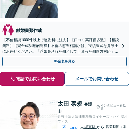
離婚書類作成
【不倫相談1000件以上で慰謝料に注力】【口コミ高評価多数】【相談
無料】【完全成功報酬制有】不倫の慰謝料請求は、実績豊富な弁護士
にお任せください。「浮気をされた側／してしまった側両方対応」人
情派弁護士！
料金表を見る
電話でお問い合わせ
メールでお問い合わせ
太田 泰規
弁護
インタビューを見
る
士
弁護士法人法律事務所ロイヤーズ・ハイ 堺オ
フィス
大
堺東駅
から
営業時間：本