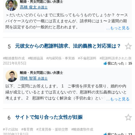
離婚・男女問題に強い弁護士
髙橋 俊太
弁護士
＞だいたいどのくらいまでに支払ってもらうものでしょうか？ ケース
バイケースなので一概には言えませんが、請求時には１〜２週間の期
間を設定するのが一般的だと思われます。
5
元彼女からの慰謝料請求、法的義務と対応策は？
#離婚書類作成
#離婚協議
#内縁関係・事実婚
#不倫慰謝料
#慰謝料請求された側
2021年8月5日
役にたった
15
離婚・男女問題に強い弁護士
理崎 智英
弁護士
以下、ご質問にお答えします。 1 ご事情を拝見する限り、婚約や内
縁が成立しているとまでは言えないので、慰謝料の支払義務はないと
考えます。 2 慰謝料ではなく解決金（手切れ金）という名目で数十
万円支払えば良いと思います。 3 今後同じような請求をされないよ
うに合意書を取り交わす必要はあると思います。 4 合意書を取り交
わし、その中で精算条項（一切の債権債務のないことを確認する）を
6
サイトで知り合った女性が妊娠
設ければ、大丈夫です。
#子の認知
#養育費
#児童買春・援助交際
#離婚書類作成
2020年12月1日
役にたった
13