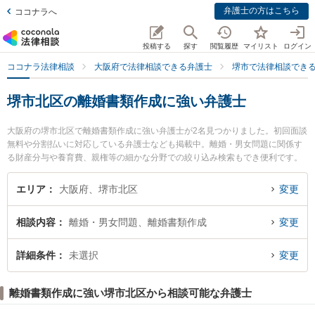
弁護士の方はこちら
ココナラへ
投稿する
探す
閲覧履歴
マイリスト
ログイン
ココナラ法律相談
大阪府で法律相談できる弁護士
堺市で法律相談でき
堺市北区の離婚書類作成に強い弁護士
大阪府の堺市北区で離婚書類作成に強い弁護士が2名見つかりました。初回面談
無料や分割払いに対応している弁護士なども掲載中。離婚・男女問題に関係す
る財産分与や養育費、親権等の細かな分野での絞り込み検索もでき便利です。
特に弁護士法人バディ 堺なかもず事務所の野口 直人弁護士や堺北法律事務所の
犬塚 竜也弁護士のプロフィール情報や弁護士費用、強みなどが注目されていま
エリア
大阪府、堺市北区
変更
す。『堺市北区で土日や夜間に発生した離婚書類作成のトラブルを今すぐに弁
護士に相談したい』『離婚書類作成のトラブル解決の実績豊富な近くの弁護士
相談内容
離婚・男女問題、離婚書類作成
変更
を検索したい』『初回相談無料で離婚書類作成を法律相談できる堺市北区内の
弁護士に相談予約したい』などでお困りの相談者さんにおすすめです。
詳細条件
未選択
変更
離婚書類作成に強い堺市北区から相談可能な弁護士