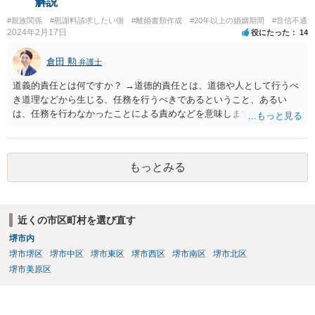
解説
#親族関係
#慰謝料請求したい側
#離婚書類作成
#20年以上の婚姻期間
#音信不通
2024年2月17日
役にたった
14
倉田 勲
弁護士
道義的責任とは何ですか？ →道徳的責任とは、道徳や人として行うべ
き道理などから生じる、任務を行うべきであるということ、あるい
は、任務を行わなかったことによる責めなどを意味します。 道義的責
任では、倫理ないし道徳上の責任のため法的責任のような強制力や罰
則はありませんが、道義的責任を果たさないことで、他人からの信用
を無くす、不遇を受けるなどの一般的にはそのような事実上の不利益
もっとみる
が生じます。
近くの市区町村を選び直す
堺市内
堺市堺区
堺市中区
堺市東区
堺市西区
堺市南区
堺市北区
堺市美原区