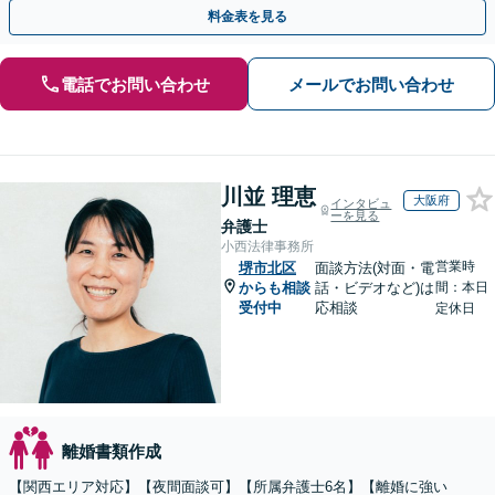
士による無料相談をご利用ください。
料金表を見る
電話でお問い合わせ
メールでお問い合わせ
川並 理恵
大阪府
インタビュ
ーを見る
弁護士
小西法律事務所
営業時
堺市北区
面談方法(対面・電
からも相談
話・ビデオなど)は
間：本日
受付中
応相談
定休日
離婚書類作成
【関西エリア対応】【夜間面談可】【所属弁護士6名】【離婚に強い