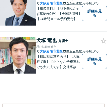
大阪府
堺市北区
なかもず駅
から徒歩2分
|
【相談無料】【地下鉄なかも
詳細を見
ず駅徒歩2分】【全国訪問可】
る
【24時間メール予約受付】
【当日相談可】お客様の目線
に立って、冷静かつ正確な助
言をすることを心がけており
犬塚 竜也
ます。
弁護士
堺北法律事務所
大阪府
堺市北区
中百舌鳥駅
から徒歩5分
|
【初回相談無料あり】【大阪
詳細を見
府堺市】【小さなお子様連れ
る
でも大丈夫です】交通事故、
離婚、相続、借金問題の初回
相談料は無料です。親身にな
ってご相談に乗ります。