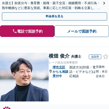
弁護士】財産分与・養育費・親権・親子交流・婚姻費用・不貞行為・
熟年離婚などに豊富な実績。事案に応じた対応策・戦略を立案し、全
力で闘います。明るい人生の再スタートを！
料金表を見る
電話で面談予約
メールで面談予約
横畑 俊介
弁護士
滋賀県
レーク総合法律事務所
営業時
堺市北区
面談方法(対面・電
からも相談
話・ビデオなど)は
間：本日
受付中
応相談
定休日