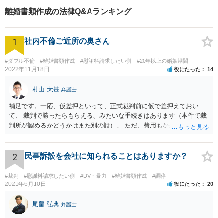
も粘り強く対峙して、信頼を
離婚書類作成の法律Q&Aランキング
積み重ねていきたいと考えて
います。
1
社内不倫ご近所の奥さん
#ダブル不倫
#離婚書類作成
#慰謝料請求したい側
#20年以上の婚姻期間
2022年11月18日
役にたった
14
村山 大基
弁護士
補足です。一応、仮差押といって、正式裁判前に仮で差押えておい
て、 裁判で勝ったらもらえる、みたいな手続きはあります（本件で裁
判所が認めるかどうかはまた別の話）。 ただ、費用もかかりますし、
必ず本件で認められるとも限りませんので、現時点で仮差押を考える
のであれば、 面談相談に行って詳しく話を聞いてみましょう。
2
民事訴訟を会社に知られることはありますか？
#裁判
#慰謝料請求したい側
#DV・暴力
#離婚書類作成
#調停
2021年6月10日
役にたった
20
尾畠 弘典
弁護士