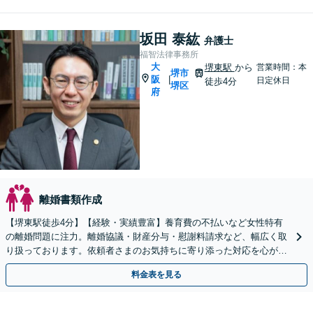
坂田 泰紘
弁護士
福智法律事務所
大
堺東駅
から
営業時間：本
堺市
阪
|
日定休日
徒歩4分
堺区
府
離婚書類作成
【堺東駅徒歩4分】【経験・実績豊富】養育費の不払いなど女性特有
の離婚問題に注力。離婚協議・財産分与・慰謝料請求など、幅広く取
り扱っております。依頼者さまのお気持ちに寄り添った対応を心がけ
ます。【夜間・休日対応可能】【完全個室完備】
料金表を見る