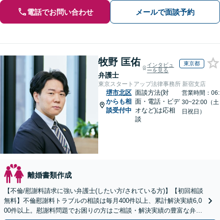
電話でお問い合わせ
メールで面談予約
牧野 匡佑
東京都
インタビュ
ーを見る
弁護士
東京スタートアップ法律事務所 新宿支店
堺市北区
面談方法(対
営業時間：06:
からも相
面・電話・ビデ
30~22:00（土
談受付中
オなど)は応相
日祝日）
談
離婚書類作成
【不倫/慰謝料請求に強い弁護士(したい方/されている方)】【初回相談
無料】不倫慰謝料トラブルの相談は毎月400件以上、累計解決実績6,0
00件以上。慰謝料問題でお困りの方はご相談・解決実績の豊富な弁護