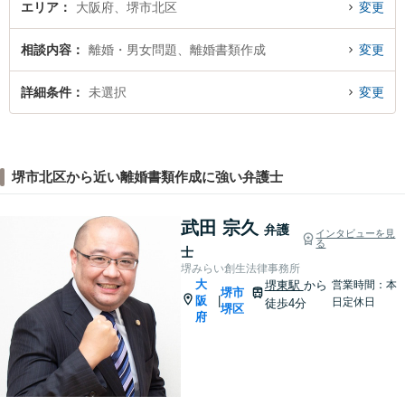
エリア
大阪府、堺市北区
変更
相談内容
離婚・男女問題、離婚書類作成
変更
詳細条件
未選択
変更
堺市北区から近い離婚書類作成に強い弁護士
武田 宗久
弁護
インタビューを見
る
士
堺みらい創生法律事務所
大
堺東駅
から
営業時間：本
堺市
阪
|
日定休日
徒歩4分
堺区
府