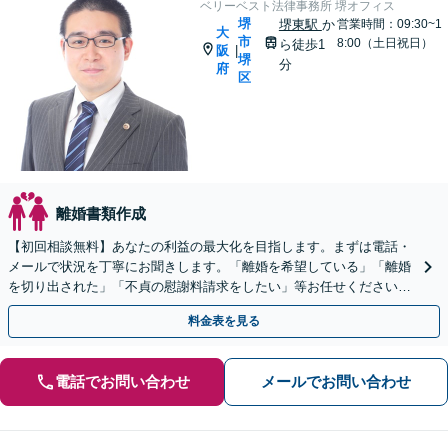
ベリーベスト法律事務所 堺オフィス
堺
堺東駅
か
営業時間：09:30~1
大
市
8:00（土日祝日）
ら徒歩1
阪
|
堺
分
府
区
離婚書類作成
【初回相談無料】あなたの利益の最大化を目指します。まずは電話・
メールで状況を丁寧にお聞きします。「離婚を希望している」「離婚
を切り出された」「不貞の慰謝料請求をしたい」等お任せください。
【リーズナブルな料金設定】
料金表を見る
電話でお問い合わせ
メールでお問い合わせ