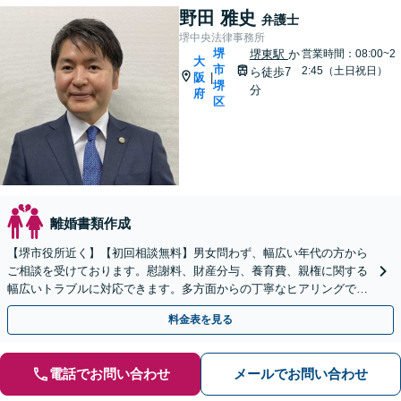
野田 雅史
弁護士
堺中央法律事務所
堺
堺東駅
か
営業時間：08:00~2
大
市
2:45（土日祝日）
ら徒歩7
阪
|
堺
分
府
区
離婚書類作成
【堺市役所近く】【初回相談無料】男女問わず、幅広い年代の方から
ご相談を受けております。慰謝料、財産分与、養育費、親権に関する
幅広いトラブルに対応できます。多方面からの丁寧なヒアリングで証
拠を見つけ出し、有利な解決を目指します。
料金表を見る
電話でお問い合わせ
メールでお問い合わせ