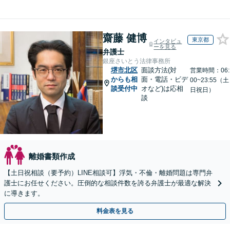
齋藤 健博
東京都
インタビュ
ーを見る
弁護士
銀座さいとう法律事務所
堺市北区
面談方法(対
営業時間：06:
からも相
面・電話・ビデ
00~23:55（土
談受付中
オなど)は応相
日祝日）
談
離婚書類作成
【土日祝相談（要予約）LINE相談可】浮気・不倫・離婚問題は専門弁
護士にお任せください。圧倒的な相談件数を誇る弁護士が最適な解決
に導きます。
料金表を見る