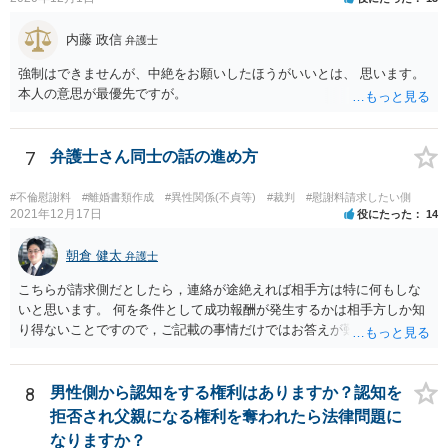
内藤 政信
弁護士
強制はできませんが、中絶をお願いしたほうがいいとは、 思います。
本人の意思が最優先ですが。
7
弁護士さん同士の話の進め方
#不倫慰謝料
#離婚書類作成
#異性関係(不貞等)
#裁判
#慰謝料請求したい側
2021年12月17日
役にたった
14
朝倉 健太
弁護士
こちらが請求側だとしたら，連絡が途絶えれば相手方は特に何もしな
いと思います。 何を条件として成功報酬が発生するかは相手方しか知
り得ないことですので，ご記載の事情だけではお答えが難しいです。
一年以上あけた場合に委任契約が終了していることも，明確に終了さ
せずに続いていることも，いずれもあり得ると思います。個々の弁護
士の考え方によります。
8
男性側から認知をする権利はありますか？認知を
拒否され父親になる権利を奪われたら法律問題に
なりますか？