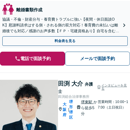
離婚書類作成
協議・不倫・財産分与・養育費トラブルに強い【夜間・休日面談O
K】慰謝料請求はする側・される側の双方対応！養育費の未払いは離
婚後でも対応／感謝のお声多数【ＦＰ・宅建資格あり】自宅を含む財
産分与や離婚後の生活の見通しも相談可能
料金表を見る
電話で面談予約
メールで面談予約
田渕 大介
弁護
インタビューを見
る
士
田渕総合法律事務所
堺
堺東駅
か
営業時間：10:00~1
大
市
7:00（土日祝日）
ら徒歩5
阪
|
堺
分
府
区