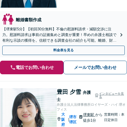
離婚書類作成
【堺東駅5分】【初回30分無料】不倫の慰謝料請求・減額交渉に注
力。慰謝料請求は事前の証拠集めと調査が重要！早めの弁護士相談で
有利な示談の獲得を。信頼できる調査会社の紹介も可能。離婚、財産
分与、親権、面会交流などにも注力【オンライン相談可】
料金表を見る
電話でお問い合わせ
メールでお問い合わせ
豊田 夕雪
弁護
インタビューを見
る
士
弁護士法人法律事務所ロイヤーズ・ハイ 堺オ
フィス
大
堺東駅
から
営業時間：本
堺市
阪
|
日定休日
徒歩1分
堺区
府