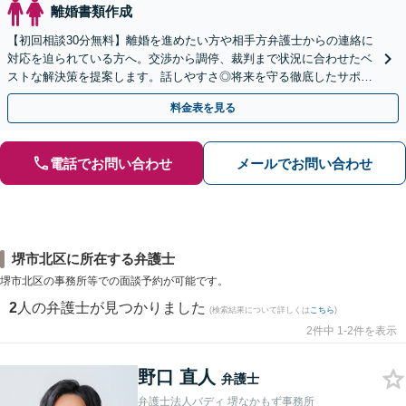
離婚書類作成
【初回相談30分無料】離婚を進めたい方や相手方弁護士からの連絡に
対応を迫られている方へ。交渉から調停、裁判まで状況に合わせたベ
ストな解決策を提案します。話しやすさ◎将来を守る徹底したサポー
トをいたします【滋賀県・大阪府・京都府対応】
料金表を見る
電話でお問い合わせ
メールでお問い合わせ
堺市北区に所在する弁護士
堺市北区の事務所等での面談予約が可能です。
2
人の弁護士が見つかりました
(検索結果について詳しくは
こちら
)
2件中 1-2件を表示
野口 直人
弁護士
弁護士法人バディ 堺なかもず事務所