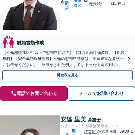
堺市
阪
|
日定休日
徒歩1分
堺区
府
離婚書類作成
【不倫相談1000件以上で慰謝料に注力】【口コミ高評価多数】【相談
無料】【完全成功報酬制有】不倫の慰謝料請求は、実績豊富な弁護士
にお任せください。「浮気をされた側／してしまった側両方対応」人
情派弁護士！
料金表を見る
電話でお問い合わせ
メールでお問い合わせ
安達 里美
弁護士
ベリーベスト法律事務所 堺オフィス
堺
堺東駅
か
営業時間：09:30~1
大