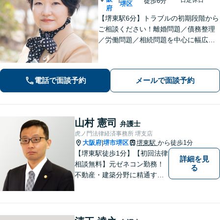
徒歩6分
堺区
府
【堺東駅6分】トラブルの初期段階から
ご相談ください！離婚問題／債務整理
／労働問題／相続問題を中心に幅広く
対応。丁寧にお話をお聞きし、一人ひ
とりに合った解決策をご提示いたしま
す【完全個室】
電話で面談予約
メールで面談予約
山村 憲司
弁護士
虎ノ門法律経済事務所 堺支店
大阪府
堺市堺区
堺東駅
から徒歩1分
|
【堺東駅徒歩1分】【初回法律
詳細を見
相談無料】元ゼネコン勤務！
る
不動産・建築分野に精通する
弁護士。その他、遺産相続・
労働問題・債権回収など多岐
にわたる事案に対応可能で
す！全国の支店ネットワーク