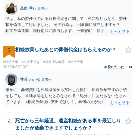
高島 秀行
弁護士
甲は、私の委任状のいる行政手続きに関して、私に断りもなく、委任
状を偽造して行いました。 その行為は、刑事罰に該当しますか？
私文章偽造罪、同行使罪に該当します。 一般的に、頼まれた（委任さ
れた）人は、行政に提出する委任状の署名を偽造できるのでしょう
か？ 委任状を偽造して使用することはまでは依頼の範囲ではない
ので できないと思います。
3
相続放棄したあとの葬儀代金はもらえるのか？
#相続放棄
#相続手続き
#口座凍結解除
#相続放棄
2019年2月13日
役にたった
14
井澤 わかな
弁護士
確かに、葬儀費用を相続財産から支出した後に、相続放棄申述の手続
をしても、単純承認をしたとみなされる「処分」にあたらないとされ
ています。 (相続放棄後に支出ではなく、葬儀の方が先に来るのが通常
だと思いますので、葬儀→葬儀費用を相続財産から支出→相続放棄申
述の手続ということだと思いますが) ただ、葬儀費用ならいくらでもよ
いということではなく、身分相応の、社会的儀式として当然認められ
4
死亡から三年経過。遺産相続がある事を最近しり
る程度の金額に留まると考えた方がよいです。 もし、相続人の皆さん
ましたが放棄できますでしょうか？
に葬儀費用を支出する経済力がなく、質素な葬儀を行った費用であれ