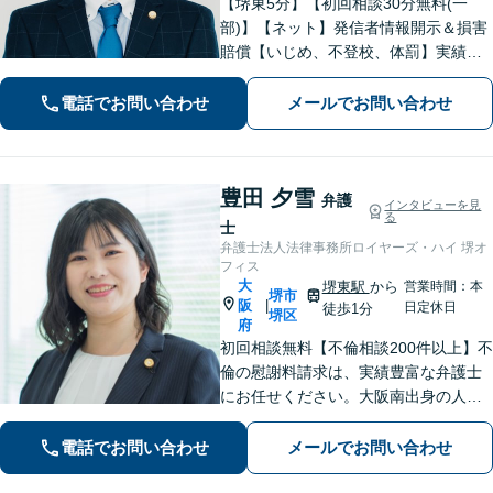
【堺東5分】【初回相談30分無料(一
部)】【ネット】発信者情報開示＆損害
賠償【いじめ、不登校、体罰】実績豊
富【離婚問題】不倫・離婚に注力／有
利な条件での慰謝料・離婚【労働問
電話でお問い合わせ
メールでお問い合わせ
題】ハラスメント事案の実績／裁判を
見据えて加害者・会社と交渉【土日祝
対応】
豊田 夕雪
弁護
インタビューを見
る
士
弁護士法人法律事務所ロイヤーズ・ハイ 堺オ
フィス
大
堺東駅
から
営業時間：本
堺市
阪
|
日定休日
徒歩1分
堺区
府
初回相談無料【不倫相談200件以上】不
倫の慰謝料請求は、実績豊富な弁護士
にお任せください。大阪南出身の人情
派弁護士が対応【交通事故も強い】交
通事故に遭われてお困りの方はお気軽
電話でお問い合わせ
メールでお問い合わせ
にお電話ください【当日／夜間／休日
の相談可】