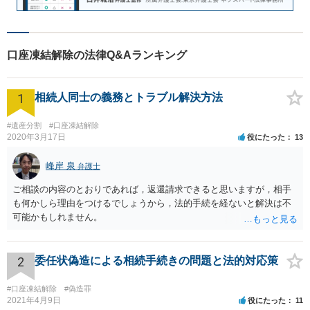
口座凍結解除の法律Q&Aランキング
1
相続人同士の義務とトラブル解決方法
#遺産分割
#口座凍結解除
2020年3月17日
役にたった
13
峰岸 泉
弁護士
ご相談の内容のとおりであれば，返還請求できると思いますが，相手
も何かしら理由をつけるでしょうから，法的手続を経ないと解決は不
可能かもしれません。
2
委任状偽造による相続手続きの問題と法的対応策
#口座凍結解除
#偽造罪
2021年4月9日
役にたった
11