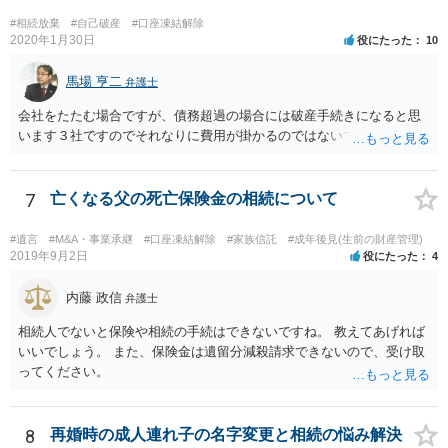
#相続放棄
#自己破産
#口座凍結解除
2020年1月30日
役にたった
10
馬場 亨二
弁護士
会社をたたむ場合ですが、債務超過の場合には破産手続きになると思
います３社ですのでそれなりに費用が掛かるのではないでしょうか。
7
亡くなる父の死亡保険金の相続について
#遺言
#M&A・事業承継
#口座凍結解除
#家族信託
#成年後見(生前の財産管理)
2019年9月2日
役にたった
4
内藤 政信
弁護士
相続人でないと保険や相続の手続はできないですね。 教えてあげれば
いいでしょう。 また、保険金は遺留分減殺請求できないので、受け取
ってください。
8
再婚時の成人連れ子の名字変更と相続の悩み解決