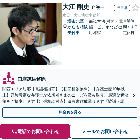
大江 剛史
弁護士
兵庫県
水田・大江法律事務所
営業時
堺市北区
面談方法(対面・電
からも相談
話・ビデオなど)は
間：本日
受付中
応相談
定休日
口座凍結解除
関西エリア対応【電話相談可】【初回相談無料】【弁護士歴10年以
上】経験豊富な弁護士が依頼者さまのニーズを汲み取り、最適な解決
策をご提案します【出張相談対応】遺言書作成承ります「協議・調
停・審判どの段階でも相談OK」【分割・後払い利用可】
料金表を見る
電話でお問い合わせ
メールでお問い合わせ