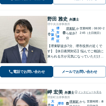
野田 雅史
弁護士
堺中央法律事務所
堺
堺東駅
か
営業時間：08:00~2
大
市
2:45（土日祝日）
ら徒歩7
阪
|
堺
分
府
区
【堺東駅徒歩7分、堺市役所の近くで
す】【休日夜間対応】悩んでご相談に
来られる方が元気になっていただける
と幸いでございます。まずは、お気軽
に法律相談のご予約についてお問合せ
電話でお問い合わせ
メールでお問い合わせ
ください。分野によっては、初回30分
間の無料相談を実施しております。
岬 宏美
弁護士
インタビューを見る
堺新町法律事務所
大
堺東駅
から
営業時間：本
堺市
阪
|
日定休日