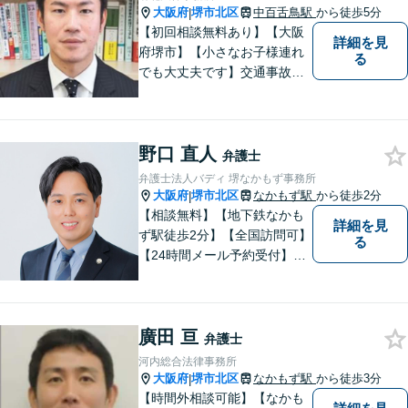
大阪府
堺市北区
中百舌鳥駅
から徒歩5分
|
【初回相談無料あり】【大阪
詳細を見
府堺市】【小さなお子様連れ
る
でも大丈夫です】交通事故、
離婚、相続、借金問題の初回
相談料は無料です。親身にな
ってご相談に乗ります。
野口 直人
弁護士
弁護士法人バディ 堺なかもず事務所
大阪府
堺市北区
なかもず駅
から徒歩2分
|
【相談無料】【地下鉄なかも
詳細を見
ず駅徒歩2分】【全国訪問可】
る
【24時間メール予約受付】
【当日相談可】お客様の目線
に立って、冷静かつ正確な助
言をすることを心がけており
廣田 亘
ます。
弁護士
河内総合法律事務所
大阪府
堺市北区
なかもず駅
から徒歩3分
|
【時間外相談可能】【なかも