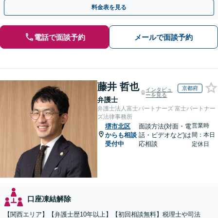
対応実績。【バリアフリー】【完全個室対応】
料金表を見る
電話で面談予約
メールで面談予約
藤井 哲也
京都府
インタビュ
ーを見る
弁護士
弁護士法人富士パートナーズ 富士パートナー
ズ法律事務所
営業時
堺市北区
面談方法(対面・電
からも相談
話・ビデオなど)は
間：本日
受付中
応相談
定休日
口座凍結解除
【関西エリア】【弁護士歴10年以上】【初回相談無料】税理士や司法