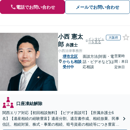
電話でお問い合わせ
メールでお問い合わせ
小西 憲太
大阪府
インタビュ
ーを見る
郎
弁護士
小西法律事務所
営業時
堺市北区
面談方法(対面・電
からも相談
話・ビデオなど)は
間：本日
受付中
応相談
定休日
口座凍結解除
関西エリア対応【初回相談無料】【ビデオ面談可】【所属弁護士6
名】【遺産相続の経験豊富】遺産分割、遺言書作成、相続放棄、民事
信託、相続対策、株式・事業の相続、暗号資産の相続等につき豊富な