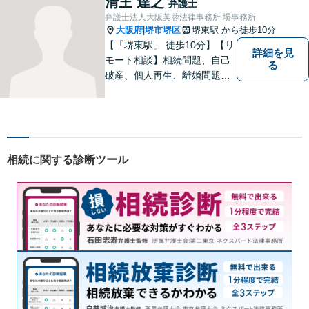
清王 達之
弁護士
を活かし、迅速な解決を目指
弁護士法人大阪芙蓉法律事務所 堺事務所
します。【夜間土日祝可】
大阪府
堺市堺区
堺東駅
から徒歩10分
|
【「堺東駅」 徒歩10分】【リ
詳細を見
モート相談】相続問題、自己
る
破産、個人再生、離婚問題な
ど、みなさまの状況をお聞き
した上で、過去の事例に即し
て、具体的な見通しをアドバ
イス致しますので、お気軽に
ご相談ください。
相続に関する診断ツール