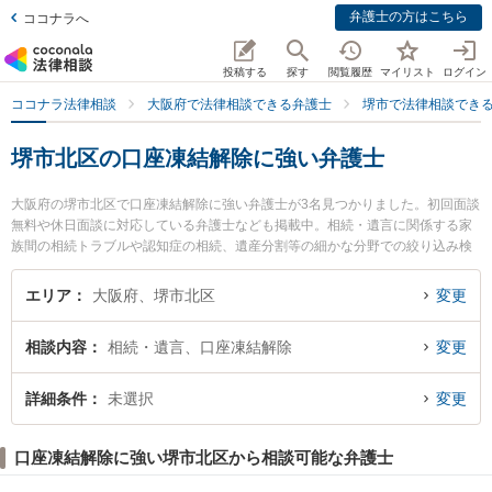
弁護士の方はこちら
ココナラへ
投稿する
探す
閲覧履歴
マイリスト
ログイン
ココナラ法律相談
大阪府で法律相談できる弁護士
堺市で法律相談でき
堺市北区の口座凍結解除に強い弁護士
大阪府の堺市北区で口座凍結解除に強い弁護士が3名見つかりました。初回面談
無料や休日面談に対応している弁護士なども掲載中。相続・遺言に関係する家
族間の相続トラブルや認知症の相続、遺産分割等の細かな分野での絞り込み検
索もでき便利です。特に堺北法律事務所の犬塚 竜也弁護士や弁護士法人バディ
堺なかもず事務所の野口 直人弁護士、河内総合法律事務所の廣田 亘弁護士のプ
エリア
大阪府、堺市北区
変更
ロフィール情報や弁護士費用、強みなどが注目されています。『堺市北区で土
日や夜間に発生した口座凍結解除のトラブルを今すぐに弁護士に相談したい』
相談内容
相続・遺言、口座凍結解除
変更
『口座凍結解除のトラブル解決の実績豊富な近くの弁護士を検索したい』『初
回相談無料で口座凍結解除を法律相談できる堺市北区内の弁護士に相談予約し
たい』などでお困りの相談者さんにおすすめです。
詳細条件
未選択
変更
口座凍結解除に強い堺市北区から相談可能な弁護士