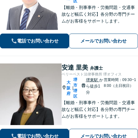
区
【離婚・刑事事件・労働問題・交通事
故など幅広く対応】各分野の専門チー
ムがお客様をサポートします。
電話でお問い合わせ
メールでお問い合わせ
安達 里美
弁護士
ベリーベスト法律事務所 堺オフィス
堺
堺東駅
か
営業時間：09:30~1
大
市
8:00（土日祝日）
ら徒歩1
阪
|
堺
分
府
区
【離婚・刑事事件・労働問題・交通事
故など幅広く対応】各分野の専門チー
ムがお客様をサポートします。
電話でお問い合わせ
メールでお問い合わせ