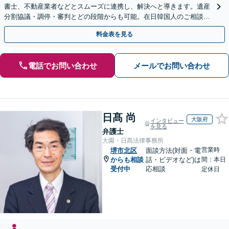
書士、不動産業者などとスムーズに連携し、解決へと導きます。遺産
分割協議・調停・審判とどの段階からも可能。在日韓国人のご相談も
対応しております【休日・夜間相談可】
料金表を見る
電話でお問い合わせ
メールでお問い合わせ
日髙 尚
大阪府
インタビュー
を見る
弁護士
大園・日髙法律事務所
営業時
堺市北区
面談方法(対面・電
からも相談
話・ビデオなど)は
間：本日
受付中
応相談
定休日