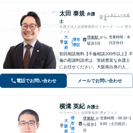
太田 泰規
弁護
インタビューを見
る
士
弁護士法人法律事務所ロイヤーズ・ハイ 堺オ
フィス
大
堺東駅
から
営業時間：本
堺市
阪
|
日定休日
徒歩1分
堺区
府
初回相談無料【不倫相談200件以上】不
倫の慰謝料請求は、実績豊富な弁護士
にお任せください。大阪南出身の人情
派弁護士が対応【交通事故も強い】交
通事故に遭われてお困りの方はお気軽
電話でお問い合わせ
メールでお問い合わせ
にお電話ください【当日／夜間／休日
の相談可】
横溝 英紀
弁護士
ベリーベスト法律事務所 堺オフィス
堺
堺東駅
か
営業時間：09:30~1
大
市
8:00（土日祝日）
ら徒歩1
阪
|
堺
分
府