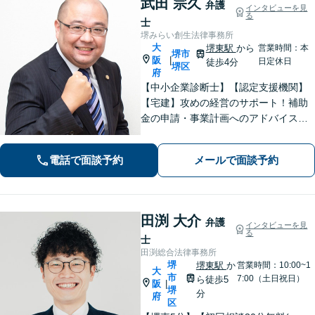
武田 宗久
弁護
インタビューを見
る
士
堺みらい創生法律事務所
大
堺東駅
から
営業時間：本
堺市
阪
|
日定休日
徒歩4分
堺区
府
【中小企業診断士】【認定支援機関】
【宅建】攻めの経営のサポート！補助
金の申請・事業計画へのアドバイス／
不動産に関する法的トラブルもお任
せ！財産分与・事業継承／交通事故／
電話で面談予約
メールで面談予約
債務整理／労働問題も【夜間・休日面
談】【完全個室】【堺東駅4分】
田渕 大介
弁護
インタビューを見
る
士
田渕総合法律事務所
堺
堺東駅
か
営業時間：10:00~1
大
市
7:00（土日祝日）
ら徒歩5
阪
|
堺
分
府
区