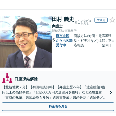
田村 義史
大阪府
インタビュ
ーを見る
弁護士
新穂高法律事務所
営業時
堺市北区
面談方法(対面・電
からも相談
話・ビデオなど)は
間：本日
受付中
応相談
定休日
口座凍結解除
【北新地駅７分】【初回相談無料】【弁護士歴22年】「遺産総額3億
円以上の高額事案」「1億5000万円の遺留分を獲得」など経験豊富
「書籍の執筆、講演経験も多数」遺言書作成／遺産分割／遺留分／相
続放棄など【休日・夜間面談可】【完全個室対応】
料金表を見る