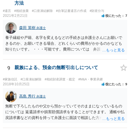
方法
#遺言
#相続放棄
#口座凍結解除
#自筆証書遺言の作成
#財産分与
2021年2月21日
役にたった
7
森田 英樹
弁護士
養子縁組や戸籍、名字を変えるなどの手続きは弁護士さんにお願いで
きるのか、お願いできる場合、どれくらいの費用がかかるのかなども
知りたいです。 ・・・可能です。費用については 弁護士と直接面談
の上 内容を確認し 協議の上個別に契約によって決まることになっ
ています。 やはり、成人した子のことまでごちゃごちゃ考えず、自分
の事だけ考えるべきなのでしょうか ・・・お子さんの事をまで含め良
9
親族による、預金の無断引出しについて
い解決案があればお悩みになるのは当然と言えば当然のことです。 彼
と親子関係を結びたいと思っているが、名字は変えたくない・・・養
#家族信託
#口座凍結解除
#相続財産調査・鑑定
#M&A・事業承継
子縁組の必要があり 氏も変更することになります。 しかし 彼は成人
2018年10月25日
役にたった
9
しているとは言え、自分の子と私の連れ子、全て平等にしたいと希
望。もちろん私もそうできればと思います。 ・・・婚姻前の契約 あ
高島 秀行
弁護士
るいは 遺言書などで その意思を実現する方法はあります。 弁護
無断で下ろしたものや父から預かっていてそのままになっているもの
士に相談してみてください。
については 返還請求や損害賠償請求をすることができます。 通帳や払
戻請求書などの資料を持って弁護士に面談で相談した方がよいと思い
ます。