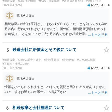
#相続放棄
#口座凍結解除
#M&A・事業承継
#遅延損害金回収
#督促の停止
ば相続財産から支出しても単純承認と認められない可能性が高いの
2021年4月25日
役にたった
6
で、相続放棄申述が受理される可能性も高いと思います。
匿名A
弁護士
相続放棄の申述は原則としてお父様が亡くなったことを知ってから3か
月以内に行わなければなりませんが、例外的に相続財産(債務も含みま
す)があることを知ってから3か月以内であれば相続放棄の申述が認め
られる可能性もありますので、通知が届いたのが3か月以内の話なので
したら、早急に家裁に行って相続放棄の申述をしたい旨告げて必要な
書類を提出されることをおすすめいたします。 なお、お父様の債務が
5
鉄道会社に賠償金とその後について
他にもあるかもしれないというリスクを考えますと、相続放棄の申述
にあたっては、法テラスの無料相談等を利用して弁護士に相談するこ
#相続放棄
#相続人調査・確定
#相続手続き
#相続放棄
#口座凍結解除
とも十分考えられるかと存じます。また、ご記載いただいた事実関係
#不動産・土地の相続
2019年6月28日
役にたった
6
を拝見するかぎり、再婚相手のかたは既に相続放棄をされている可能
性があるかもしれません。
匿名A
弁護士
情報を小出しにされますといつまでも質問と回答にキリがありません
ので、後はお近くの弁護士にご相談下さい。
6
相続放棄と会社整理について