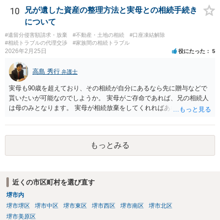
10
兄が遺した資産の整理方法と実母との相続手続き
について
#遺留分侵害額請求・放棄
#不動産・土地の相続
#口座凍結解除
#相続トラブルの代理交渉
#家族間の相続トラブル
2026年2月25日
役にたった
5
高島 秀行
弁護士
実母も90歳を超えており、その相続が自分にあるなら先に贈与などで
貰いたいが可能なのでしようか。 実母がご存命であれば、兄の相続人
は母のみとなります。 実母が相続放棄をしてくれればあなた方兄弟及
び実母の子が相続人となります。 実母に連絡を取って話してみるほか
ないと思います。
もっとみる
近くの市区町村を選び直す
堺市内
堺市堺区
堺市中区
堺市東区
堺市西区
堺市南区
堺市北区
堺市美原区