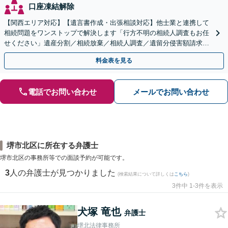
口座凍結解除
【関西エリア対応】【遺言書作成・出張相談対応】他士業と連携して
相続問題をワンストップで解決します「行方不明の相続人調査もお任
せください」遺産分割／相続放棄／相続人調査／遺留分侵害額請求／
登記など【休日・夜間面談可】【分割払い対応】
料金表を見る
電話でお問い合わせ
メールでお問い合わせ
堺市北区に所在する弁護士
堺市北区の事務所等での面談予約が可能です。
3
人の弁護士が見つかりました
(検索結果について詳しくは
こちら
)
3件中 1-3件を表示
犬塚 竜也
弁護士
堺北法律事務所