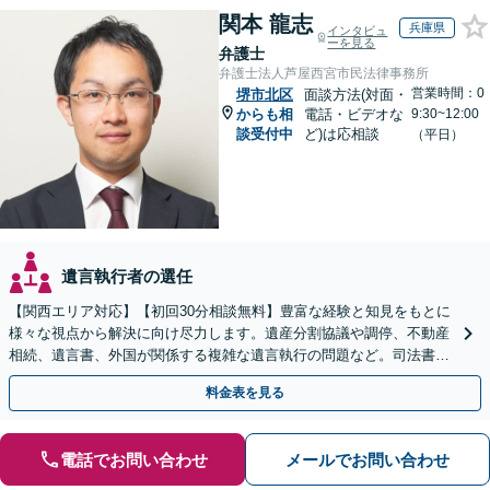
関本 龍志
兵庫県
インタビュ
ーを見る
弁護士
弁護士法人芦屋西宮市民法律事務所
営業時間：0
堺市北区
面談方法(対面・
からも相
電話・ビデオな
9:30~12:00
談受付中
ど)は応相談
（平日）
遺言執行者の選任
【関西エリア対応】【初回30分相談無料】豊富な経験と知見をもとに
様々な視点から解決に向け尽力します。遺産分割協議や調停、不動産
相続、遺言書、外国が関係する複雑な遺言執行の問題など。司法書士
や税理士とも連携し、円滑な解決を【オンライン面談可】
料金表を見る
電話でお問い合わせ
メールでお問い合わせ