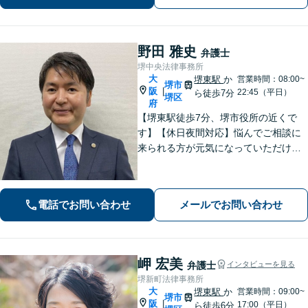
野田 雅史
弁護士
堺中央法律事務所
大
堺東駅
か
営業時間：08:00~
堺市
阪
|
22:45（平日）
ら徒歩7分
堺区
府
【堺東駅徒歩7分、堺市役所の近くで
す】【休日夜間対応】悩んでご相談に
来られる方が元気になっていただける
と幸いでございます。まずは、お気軽
に法律相談のご予約についてお問合せ
ください。分野によっては、初回30分
電話でお問い合わせ
メールでお問い合わせ
間の無料相談を実施しております。
岬 宏美
弁護士
インタビューを見る
堺新町法律事務所
大
堺東駅
か
営業時間：09:00~
堺市
阪
|
17:00（平日）
ら徒歩6分