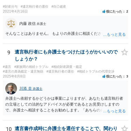
#財産分与
#遺言執行者の選任
#自己破産
2021年4月16日
役にたった
2
内藤 政信
弁護士
そんなことはありません。 もよりの弁護士に相談ください。
9
遺言執行者にも弁護士をつけたほうがかいいので
しょうか？
#遺言
#家族間の相続トラブル
#相続財産調査・鑑定
#遺言の真偽鑑定・遺言無効
#遺言執行者の選任
#相続トラブルの代理交渉
2025年8月8日
役にたった
3
川添 圭
弁護士
弁護士へ依頼するかどうかは事案によりますが、あなたも遺言執行者
の立場としての法的なアドバイスが必要であるとお見受けしますの
で、弁護士へ相談することをお勧めします。「あちらの弁護士」（元
嫁と娘の弁護士のことでしょうか）へ聴いても、自分に有利な主張や
誘導しかしてこないと思います。
10
遺言書作成時に弁護士を選任することで、関わり