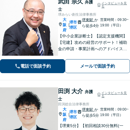
武田 宗久
弁護
インタビューを見
る
士
堺みらい創生法律事務所
大
堺東駅
か
営業時間：09:30~
堺市
阪
|
19:00（平日）
ら徒歩4分
堺区
府
【中小企業診断士】【認定支援機関】
【宅建】攻めの経営のサポート！補助
金の申請・事業計画へのアドバイス／
不動産に関する法的トラブルもお任
せ！財産分与・事業継承／交通事故／
電話で面談予約
メールで面談予約
債務整理／労働問題も【夜間・休日面
談】【完全個室】【堺東駅4分】
田渕 大介
弁護
インタビューを見
る
士
田渕総合法律事務所
大
堺東駅
か
営業時間：09:00~
堺市
阪
|
19:00（平日）
ら徒歩5分
堺区
府
【堺東5分】【初回相談30分無料(一