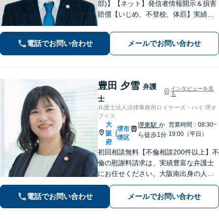
部)】【ネット】発信者情報開示＆損害
賠償【いじめ、不登校、体罰】実績豊
富【離婚問題】不倫・離婚に注力／有
利な条件での慰謝料・離婚【労働問
電話でお問い合わせ
メールでお問い合わせ
題】ハラスメント事案の実績／裁判を
見据えて加害者・会社と交渉【土日祝
対応】
豊田 夕雪
弁護
インタビューを見
る
士
弁護士法人法律事務所ロイヤーズ・ハイ 堺オ
フィス
大
堺東駅
か
営業時間：08:30~
堺市
阪
|
19:00（平日）
ら徒歩1分
堺区
府
初回相談無料【不倫相談200件以上】不
倫の慰謝料請求は、実績豊富な弁護士
にお任せください。大阪南出身の人情
派弁護士が対応【交通事故も強い】交
通事故に遭われてお困りの方はお気軽
電話でお問い合わせ
メールでお問い合わせ
にお電話ください【当日／夜間／休日
の相談可】