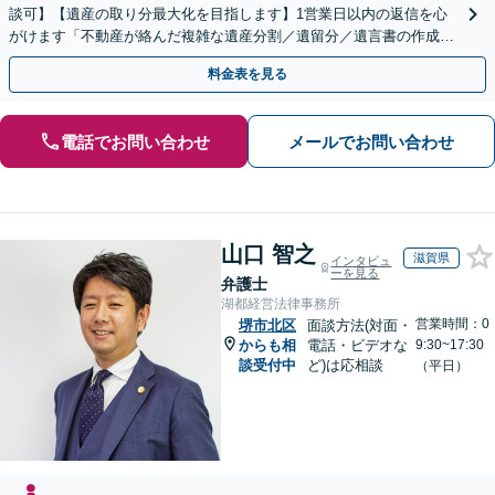
談可】【遺産の取り分最大化を目指します】1営業日以内の返信を心
がけます「不動産が絡んだ複雑な遺産分割／遺留分／遺言書の作成・
執行／事業承継など、お任せください」【休日相談あり】
料金表を見る
電話でお問い合わせ
メールでお問い合わせ
山口 智之
滋賀県
インタビュ
ーを見る
弁護士
湖都経営法律事務所
営業時間：0
堺市北区
面談方法(対面・
からも相
電話・ビデオな
9:30~17:30
談受付中
ど)は応相談
（平日）