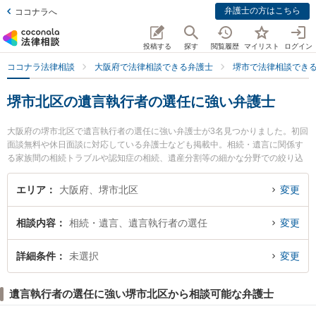
弁護士の方はこちら
ココナラへ
投稿する
探す
閲覧履歴
マイリスト
ログイン
ココナラ法律相談
大阪府で法律相談できる弁護士
堺市で法律相談でき
堺市北区の遺言執行者の選任に強い弁護士
大阪府の堺市北区で遺言執行者の選任に強い弁護士が3名見つかりました。初回
面談無料や休日面談に対応している弁護士なども掲載中。相続・遺言に関係す
る家族間の相続トラブルや認知症の相続、遺産分割等の細かな分野での絞り込
み検索もでき便利です。特に河内総合法律事務所の廣田 亘弁護士や弁護士法人
バディ 堺なかもず事務所の野口 直人弁護士、堺北法律事務所の犬塚 竜也弁護
エリア
大阪府、堺市北区
変更
士のプロフィール情報や弁護士費用、強みなどが注目されています。『堺市北
区で土日や夜間に発生した遺言執行者の選任のトラブルを今すぐに弁護士に相
相談内容
相続・遺言、遺言執行者の選任
変更
談したい』『遺言執行者の選任のトラブル解決の実績豊富な近くの弁護士を検
索したい』『初回相談無料で遺言執行者の選任を法律相談できる堺市北区内の
弁護士に相談予約したい』などでお困りの相談者さんにおすすめです。
詳細条件
未選択
変更
遺言執行者の選任に強い堺市北区から相談可能な弁護士