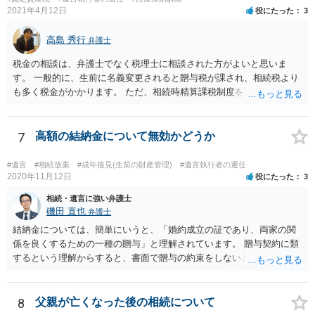
2021年4月12日
役にたった
3
高島 秀行
弁護士
税金の相談は、弁護士でなく税理士に相談された方がよいと思いま
す。 一般的に、生前に名義変更されると贈与税が課され、相続税より
も多く税金がかかります。 ただ、相続時精算課税制度を取れば、実質
的に相続税と同等の税金で済む可能性があります。 実際に税理士にど
ういう場合にどれくらい税金がかかるか計算してもらって どういう方
針を取るか決められたらよいと思います。
7
高額の結納金について無効かどうか
#遺言
#相続放棄
#成年後見(生前の財産管理)
#遺言執行者の選任
2020年11月12日
役にたった
3
相続・遺言に強い弁護士
磯田 直也
弁護士
結納金については、簡単にいうと、「婚約成立の証であり、両家の関
係を良くするための一種の贈与」と理解されています。 贈与契約に類
するという理解からすると、書面で贈与の約束をしないと相手方は支
払いを請求できません。 反面、実際に支払ったあとから返金を求める
ことは困難です。 くれぐれも今後お気をつけください。 弁護士に対応
を依頼されるのも悪くはありませんが、感情的な理由が強いと思いま
8
父親が亡くなった後の相続について
すので法的観点から説得を試みても解決は難しいように思います。