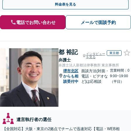
ます。お気軽にご相談ください
料金表を見る
電話でお問い合わせ
メールで面談予約
都 裕記
東京都
インタビュー
を見る
弁護士
弁護士法人新都法律事務所 東京事務所
営業時間：0
堺市北区
面談方法(対面・
からも相
電話・ビデオな
9:00~19:00
談受付中
ど)は応相談
（平日）
遺言執行者の選任
【全国対応】大阪・東京の2拠点でチームで迅速対応【電話・WEB相