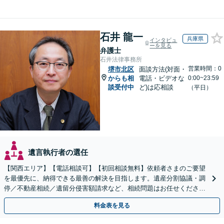
石井 龍一
兵庫県
インタビュ
ーを見る
弁護士
石井法律事務所
営業時間：0
堺市北区
面談方法(対面・
からも相
電話・ビデオな
0:00~23:59
談受付中
ど)は応相談
（平日）
遺言執行者の選任
【関西エリア】【電話相談可】【初回相談無料】依頼者さまのご要望
を最優先に、納得できる最善の解決を目指します。遺産分割協議・調
停／不動産相続／遺留分侵害額請求など、相続問題はお任せください
【出張相談可】紛争化したトラブルのご相談も対応します
料金表を見る