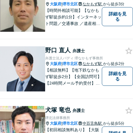
大阪府
堺市北区
なかもず駅
から徒歩3分
|
【時間外相談可能】【なかも
詳細を見
ず駅徒歩約1分】インターネッ
る
ト問題／交通事故 ／遺産相
続。弁護士になったばかりの
頃の気持ちを忘れずに、地域
の皆様の法律トラブルにしっ
野口 直人
かりとお応えいたします。 お
弁護士
気軽にご相談ください。
弁護士法人バディ 堺なかもず事務所
大阪府
堺市北区
なかもず駅
から徒歩2分
|
【相談無料】【地下鉄なかも
詳細を見
ず駅徒歩2分】【全国訪問可】
る
【24時間メール予約受付】
【当日相談可】お客様の目線
に立って、冷静かつ正確な助
言をすることを心がけており
犬塚 竜也
ます。
弁護士
堺北法律事務所
大阪府
堺市北区
中百舌鳥駅
から徒歩5分
|
【初回相談無料あり】【大阪