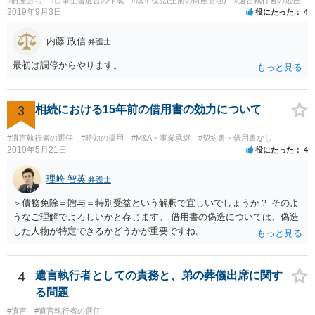
2019年9月3日
役にたった
4
内藤 政信
弁護士
最初は調停からやります。
3
相続における15年前の借用書の効力について
#遺言執行者の選任
#時効の援用
#M&A・事業承継
#契約書・借用書なし
2019年5月21日
役にたった
4
理崎 智英
弁護士
＞債務免除＝贈与＝特別受益という解釈で宜しいでしょうか？ そのよ
うなご理解でよろしいかと存じます。 借用書の偽造については、偽造
した人物が特定できるかどうかが重要ですね。
4
遺言執行者としての責務と、弟の葬儀出席に関す
る問題
#遺言
#遺言執行者の選任