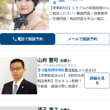
堺区
府
【堺東駅6分】トラブルの初期段階から
ご相談ください！離婚問題／債務整理
／労働問題／相続問題を中心に幅広く
対応。丁寧にお話をお聞きし、一人ひ
とりに合った解決策をご提示いたしま
す【完全個室】
電話で面談予約
メールで面談予約
山村 憲司
弁護士
虎ノ門法律経済事務所 堺支店
大阪府
堺市堺区
堺東駅
から徒歩1分
|
【堺東駅徒歩1分】【初回法律
詳細を見
相談無料】元ゼネコン勤務！
る
不動産・建築分野に精通する
弁護士。その他、遺産相続・
労働問題・債権回収など多岐
にわたる事案に対応可能で
す！全国の支店ネットワーク
清王 達之
弁護士