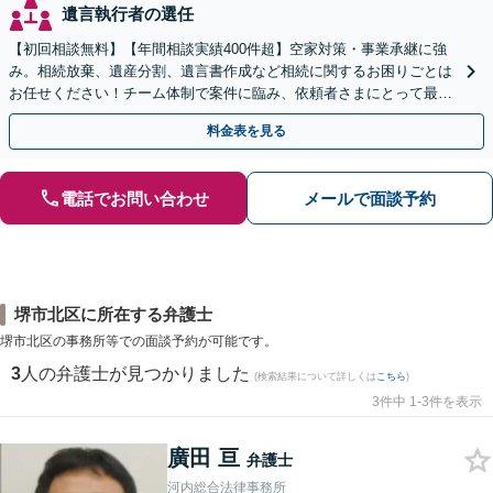
遺言執行者の選任
【初回相談無料】【年間相談実績400件超】空家対策・事業承継に強
み。相続放棄、遺産分割、遺言書作成など相続に関するお困りごとは
お任せください！チーム体制で案件に臨み、依頼者さまにとって最善
の解決を目指します【堅田駅4分】【無料駐車場あり】
料金表を見る
電話でお問い合わせ
メールで面談予約
堺市北区に所在する弁護士
堺市北区の事務所等での面談予約が可能です。
3
人の弁護士が見つかりました
(検索結果について詳しくは
こちら
)
3件中 1-3件を表示
廣田 亘
弁護士
河内総合法律事務所