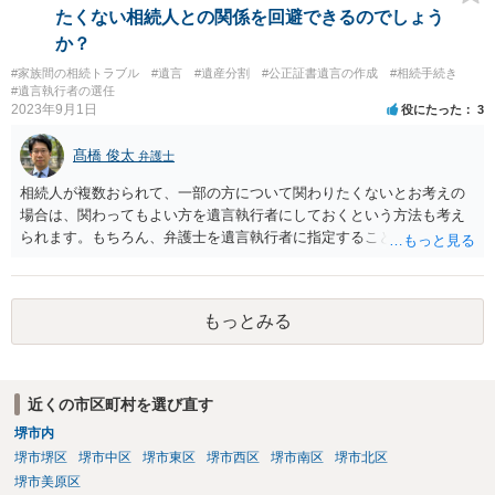
たくない相続人との関係を回避できるのでしょう
か？
#家族間の相続トラブル
#遺言
#遺産分割
#公正証書遺言の作成
#相続手続き
#遺言執行者の選任
2023年9月1日
役にたった
3
髙橋 俊太
弁護士
相続人が複数おられて、一部の方について関わりたくないとお考えの
場合は、関わってもよい方を遺言執行者にしておくという方法も考え
られます。もちろん、弁護士を遺言執行者に指定することもできます
が、（関わってもよい）相続人を遺言執行者に指定しておいて、その
方に再委任の権限を付与しておくという方法もあります。 一度、弁護
士に直接ご相談されることをお勧めいたします。
もっとみる
近くの市区町村を選び直す
堺市内
堺市堺区
堺市中区
堺市東区
堺市西区
堺市南区
堺市北区
堺市美原区