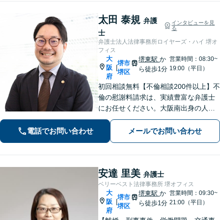
太田 泰規
弁護
インタビューを見
る
士
弁護士法人法律事務所ロイヤーズ・ハイ 堺オ
フィス
大
堺東駅
か
営業時間：08:30~
堺市
阪
|
19:00（平日）
ら徒歩1分
堺区
府
初回相談無料【不倫相談200件以上】不
倫の慰謝料請求は、実績豊富な弁護士
にお任せください。大阪南出身の人情
派弁護士が対応【交通事故も強い】交
通事故に遭われてお困りの方はお気軽
電話でお問い合わせ
メールでお問い合わせ
にお電話ください【当日／夜間／休日
の相談可】
安達 里美
弁護士
ベリーベスト法律事務所 堺オフィス
大
堺東駅
か
営業時間：09:30~
堺市
阪
|
21:00（平日）
ら徒歩1分
堺区
府