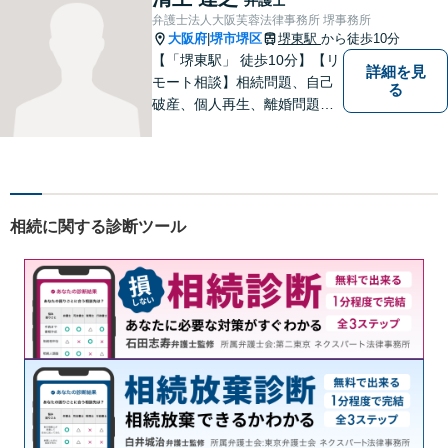
を活かし、迅速な解決を目指
弁護士法人大阪芙蓉法律事務所 堺事務所
します。【夜間土日祝可】
大阪府
堺市堺区
堺東駅
から徒歩10分
|
【「堺東駅」 徒歩10分】【リ
詳細を見
モート相談】相続問題、自己
る
破産、個人再生、離婚問題な
ど、みなさまの状況をお聞き
した上で、過去の事例に即し
て、具体的な見通しをアドバ
イス致しますので、お気軽に
ご相談ください。
相続に関する診断ツール