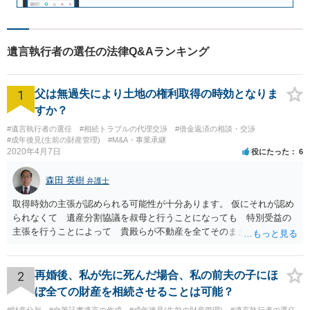
遺言執行者の選任の法律Q&Aランキング
1
父は無過失により土地の権利取得の時効となりま
すか？
#遺言執行者の選任
#相続トラブルの代理交渉
#借金返済の相談・交渉
#成年後見(生前の財産管理)
#M&A・事業承継
2020年4月7日
役にたった
6
森田 英樹
弁護士
取得時効の主張が認められる可能性が十分あります。 仮にそれが認め
られなくて 遺産分割協議を叔母と行うことになっても 特別受益の
主張を行うことによって 貴殿らが不動産を全てそのまま取得できる
ことが可能でしょう。
2
再婚後、私が先に死んだ場合、私の前夫の子にほ
ぼ全ての財産を相続させることは可能？
#財産分与
#自筆証書遺言の作成
#成年後見(生前の財産管理)
#遺言執行者の選任