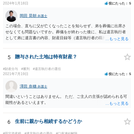
2024年1月18日
役にたった
5
岡田 晃朝
弁護士
この場合、直ちに父が亡くなったことを知らせず、弟を葬儀に出席さ
せなくても問題ないですか。葬儀をが終わった後に、私は遺言執行者
として弟に遺言書の内容、財産目録等（遺言執行者の職務）を知らせ
ればよいですか。 葬儀は喪主が主催する行事ですから、誰を参加させ
るかは喪主の自由です。 呼ばなくてもかまいません。 そもそも、そう
いう法律関係にありません。 遺言の内容と遺産の総額の通知、公正証
5
贈与された土地は特有財産？
書でない場合は遺言の検認については、執行者に通知義務があるの
で、対応しましょう。 そのあとは遺留分の請求などがあればそれへの
#財産分与
#審判
#遺言執行者の選任
対応となるでしょう。
2021年7月19日
役にたった
5
澤田 奈穗
弁護士
間違いということはありません。 ただ、ご主人の主張が認められる可
能性があるといえます。
6
生前に親から相続するかどうか
#固定資産税
#遺言執行者の選任
#口座凍結解除