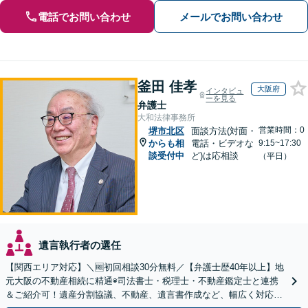
電話でお問い合わせ
メールでお問い合わせ
釜田 佳孝
大阪府
インタビュ
ーを見る
弁護士
大和法律事務所
営業時間：0
堺市北区
面談方法(対面・
からも相
電話・ビデオな
9:15~17:30
談受付中
ど)は応相談
（平日）
遺言執行者の選任
【関西エリア対応】＼🆓初回相談30分無料／【弁護士歴40年以上】地
元大阪の不動産相続に精通◉司法書士・税理士・不動産鑑定士と連携
＆ご紹介可！遺産分割協議、不動産、遺言書作成など、幅広く対応し