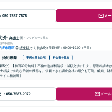
メー
大介
弁護士
インタビューを見る
法律事務所
府
堺市堺区
堺東駅
から徒歩5分
営業時間：09:00~19:00（平日）
|
婚約破棄
事例を見る(1件)
料金表を見る
駅5分】【初回30分無料】不倫の慰謝料請求・減額交渉に注力。慰謝料請求
士相談で有利な示談の獲得を。信頼できる調査会社の紹介も可能。離婚、財
ライン相談可】
せ
メール