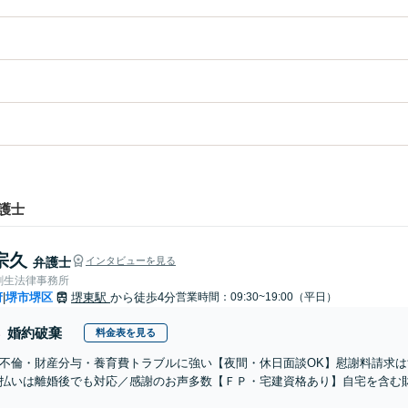
護士
宗久
弁護士
インタビューを見る
創生法律事務所
府
堺市堺区
堺東駅
から徒歩4分
営業時間：09:30~19:00（平日）
|
婚約破棄
料金表を見る
不倫・財産分与・養育費トラブルに強い【夜間・休日面談OK】慰謝料請求
払いは離婚後でも対応／感謝のお声多数【ＦＰ・宅建資格あり】自宅を含む