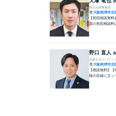
犬塚 竜也
堺北法律事務所
大阪府
堺市北
|
【初回相談無料
題の初回相談料
野口 直人
弁護士法人バディ 
大阪府
堺市北
|
【相談無料】【
様の目線に立っ