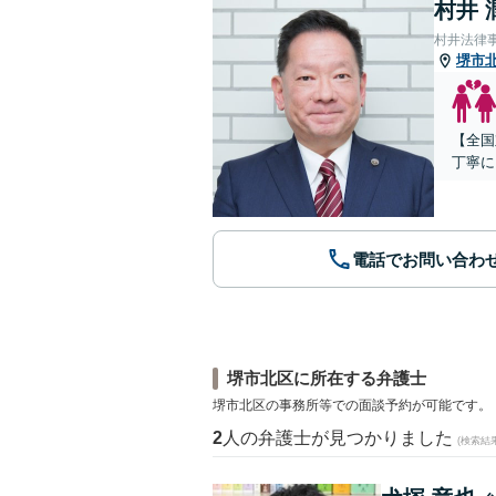
村井 
村井法律
堺市
【全国
丁寧に
電話でお問い合わ
堺市北区に所在する弁護士
堺市北区の事務所等での面談予約が可能です。
2
人の弁護士が見つかりました
(検索結