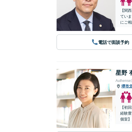
【関西
ていま
にご相
電話で面談予約
星野 
Authe
堺市
【初回
経験豊
個室】