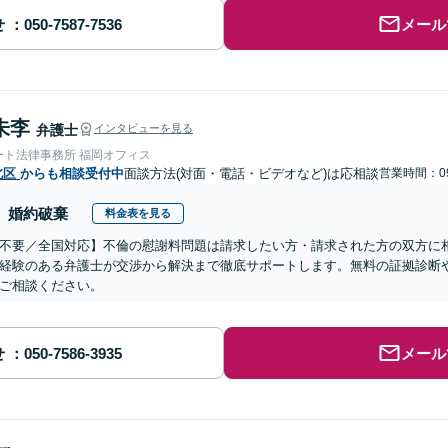
せ
メール
朱李
弁護士
インタビューを見る
ート法律事務所 福岡オフィス
北区
からも相談受付中
面談方法(対面・電話・ビデオなど)は応相談
営業時間：09
婚約破棄
料金表を見る
不要／全国対応】不倫の慰謝料問題は請求したい方・請求された方の双方に
経験のある弁護士が交渉から解決まで徹底サポートします。無料の証拠診断
ご相談ください。
せ
メール