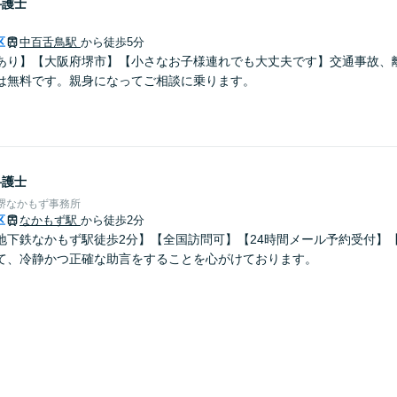
弁護士
区
中百舌鳥駅
から徒歩5分
あり】【大阪府堺市】【小さなお子様連れでも大丈夫です】交通事故、
は無料です。親身になってご相談に乗ります。
弁護士
堺なかもず事務所
区
なかもず駅
から徒歩2分
地下鉄なかもず駅徒歩2分】【全国訪問可】【24時間メール予約受付】
て、冷静かつ正確な助言をすることを心がけております。