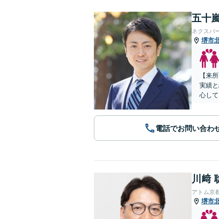
五十嵐
ネクスパ
堺市
【来所
実績と
心して
電話でお問い合わ
川﨑 
アトム京
堺市