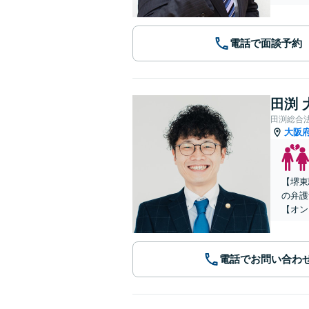
電話で面談予約
田渕 
田渕総合
大阪
【堺東
の弁護
【オン
電話でお問い合わ