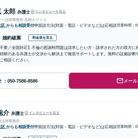
 太郎
弁護士
インタビューを見る
ート法律事務所 高崎オフィス
北区
からも相談受付中
面談方法(対面・電話・ビデオなど)は応相談
営業時間：09
婚約破棄
料金表を見る
不要／全国対応】不倫の慰謝料問題は請求したい方・請求された方の双方に
経験のある弁護士が交渉から解決まで徹底サポートします。無料の証拠診断
ご相談ください。
せ
メール
聡介
弁護士
インタビューを見る
都法律事務所
北区
からも相談受付中
面談方法(対面・電話・ビデオなど)は応相談
営業時間：09