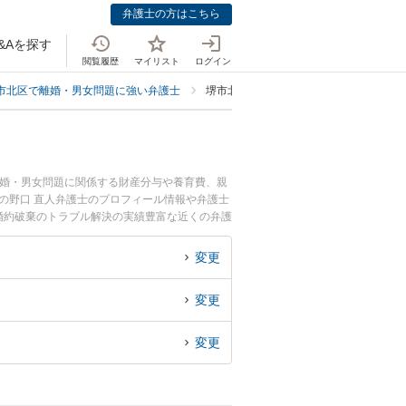
弁護士の方はこちら
&Aを探す
閲覧履歴
マイリスト
ログイン
市北区で離婚・男女問題に強い弁護士
堺市北区で婚約破棄に強い弁護士
離婚・男女問題に関係する財産分与や養育費、親
の野口 直人弁護士のプロフィール情報や弁護士
婚約破棄のトラブル解決の実績豊富な近くの弁護
におすすめです。
変更
変更
変更