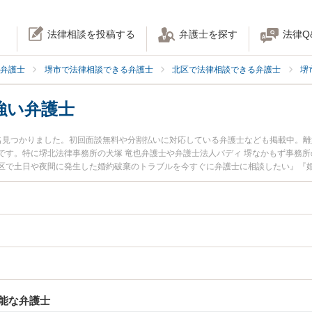
法律相談を投稿する
弁護士を探す
法律Q
弁護士
堺市で法律相談できる弁護士
北区で法律相談できる弁護士
堺
強い弁護士
名見つかりました。初回面談無料や分割払いに対応している弁護士なども掲載中。
です。特に堺北法律事務所の犬塚 竜也弁護士や弁護士法人バディ 堺なかもず事務所
区で土日や夜間に発生した婚約破棄のトラブルを今すぐに弁護士に相談したい』『
法律相談できる堺市北区内の弁護士に相談予約したい』などでお困りの相談者さん
能な弁護士