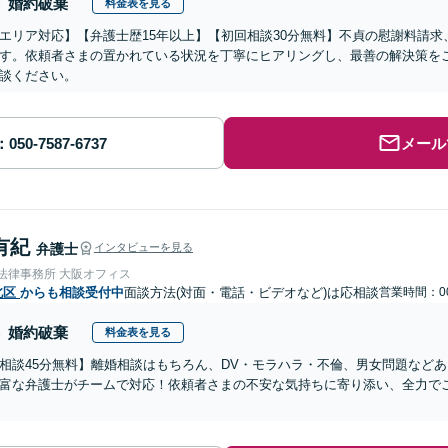
婚約破棄
料金表を見る
エリア対応】【弁護士歴15年以上】【初回相談30分無料】不貞の慰謝料請
す。依頼者さまの置かれている状況を丁寧にヒアリングし、最善の解決策を
談ください。
メール
有紀
弁護士
インタビューを見る
nse法律事務所 大阪オフィス
北区
からも相談受付中
面談方法(対面・電話・ビデオなど)は応相談
営業時間：00
婚約破棄
料金表を見る
相談45分無料】離婚相談はもちろん、DV・モラハラ・不倫、男女問題など
富な弁護士がチームで対応！依頼者さまの不安な気持ちに寄り添い、全力で