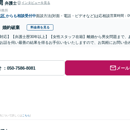
潤
弁護士
インタビューを見る
事務所
北区
からも相談受付中
面談方法(対面・電話・ビデオなど)は応相談
営業時間：09
婚約破棄
料金表を見る
対応】【弁護士歴30年以上】【女性スタッフ在籍】離婚から男女問題まで、
お話を伺い最善の結果を得るお手伝いをいたしますので、お気軽にお問い合
せ
メール
果について詳しくは
こちら
)