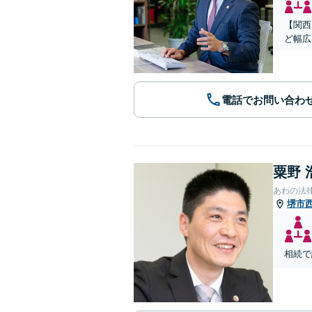
【関西
ど幅広
電話でお問い合わ
粟野 
あわの法
堺市
相続で