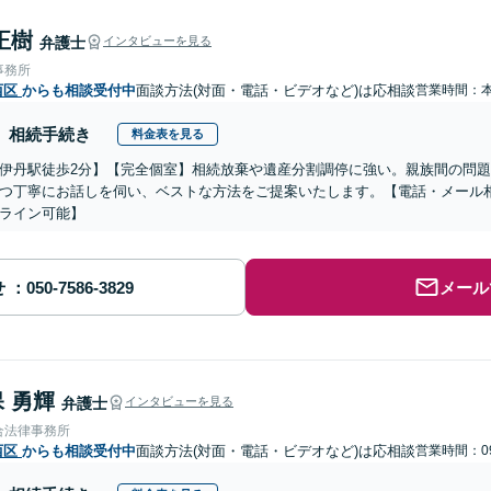
正樹
弁護士
インタビューを見る
事務所
西区
からも相談受付中
面談方法(対面・電話・ビデオなど)は応相談
営業時間：
相続手続き
料金表を見る
伊丹駅徒歩2分】【完全個室】相続放棄や遺産分割調停に強い。親族間の問
つ丁寧にお話しを伺い、ベストな方法をご提案いたします。【電話・メール
ライン可能】
せ
メール
 勇輝
弁護士
インタビューを見る
合法律事務所
西区
からも相談受付中
面談方法(対面・電話・ビデオなど)は応相談
営業時間：09