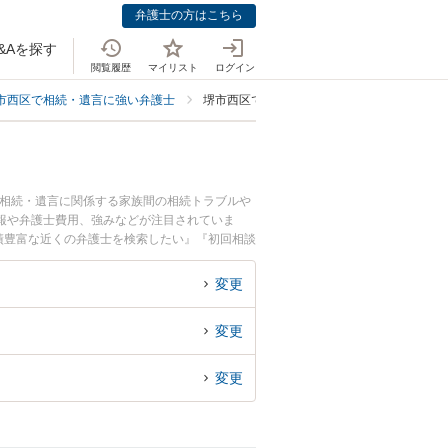
弁護士の方はこちら
&Aを探す
閲覧履歴
マイリスト
ログイン
市西区で相続・遺言に強い弁護士
堺市西区で相続手続きに強い弁護士
。相続・遺言に関係する家族間の相続トラブルや
報や弁護士費用、強みなどが注目されていま
績豊富な近くの弁護士を検索したい』『初回相談
変更
変更
変更