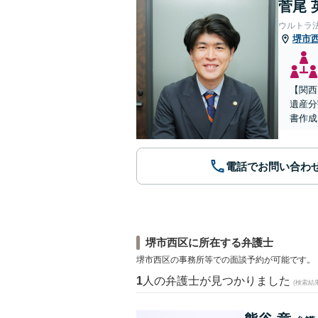
菅尾 
ウルトラ
堺市
【関西
遺産分
書作成
電話でお問い合わ
堺市西区に所在する弁護士
堺市西区の事務所等での面談予約が可能です。
1
人の弁護士が見つかりました
(検索結