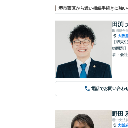
堺市西区から近い相続手続きに強い
田渕 
田渕総合
大阪
【堺東5
婚問題】
者・会社
電話でお問い合わ
野田 
堺中央法
大阪