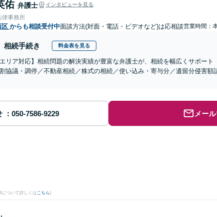
英佑
弁護士
インタビューを見る
法律事務所
西区
からも相談受付中
面談方法(対面・電話・ビデオなど)は応相談
営業時間：
相続手続き
料金表を見る
エリア対応】相続問題の解決実績が豊富な弁護士が、相続を幅広くサポート
割協議・調停／不動産相続／株式の相続／使い込み・寄与分／遺留分侵害額
せ
メール
果について詳しくは
こちら
)