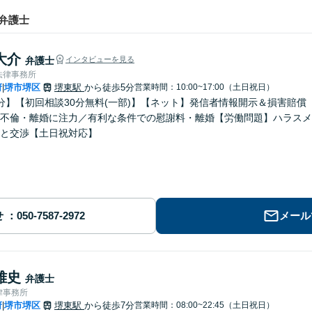
弁護士
大介
弁護士
インタビューを見る
法律事務所
府
堺市堺区
堺東駅
から徒歩5分
営業時間：10:00~17:00（土日祝日）
|
分】【初回相談30分無料(一部)】【ネット】発信者情報開示＆損害賠
不倫・離婚に注力／有利な条件での慰謝料・離婚【労働問題】ハラスメ
と交渉【土日祝対応】
せ
メール
雅史
弁護士
律事務所
府
堺市堺区
堺東駅
から徒歩7分
営業時間：08:00~22:45（土日祝日）
|