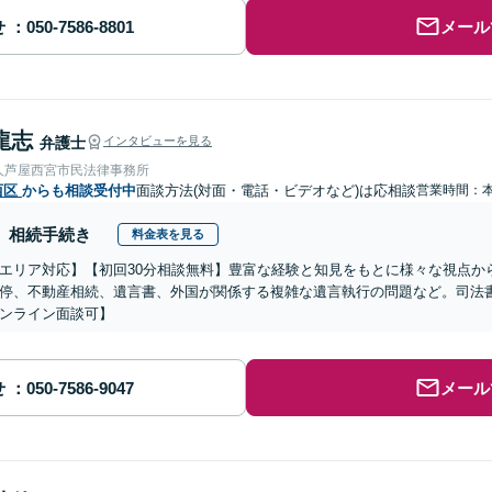
せ
メール
龍志
弁護士
インタビューを見る
人芦屋西宮市民法律事務所
西区
からも相談受付中
面談方法(対面・電話・ビデオなど)は応相談
営業時間：
相続手続き
料金表を見る
エリア対応】【初回30分相談無料】豊富な経験と知見をもとに様々な視点か
停、不動産相続、遺言書、外国が関係する複雑な遺言執行の問題など。司法
ンライン面談可】
せ
メール