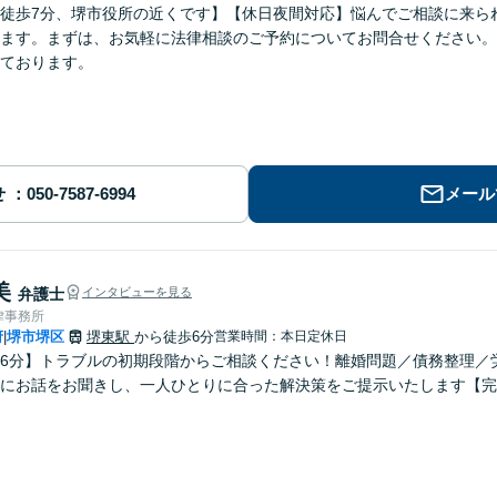
徒歩7分、堺市役所の近くです】【休日夜間対応】悩んでご相談に来ら
ます。まずは、お気軽に法律相談のご予約についてお問合せください。
ております。
せ
メール
美
弁護士
インタビューを見る
律事務所
府
堺市堺区
堺東駅
から徒歩6分
営業時間：本日定休日
|
6分】トラブルの初期段階からご相談ください！離婚問題／債務整理／
にお話をお聞きし、一人ひとりに合った解決策をご提示いたします【完