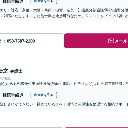
相続手続き
料金表を見る
エリア対応（京都・大阪・兵庫・滋賀・奈良）】遺産分割協議/調停/遺留分侵
く対応いたします。また他士業と連携可能なため、ワンストップでご相談い
せ
メール
浩之
弁護士
律事務所
西区
からも相談受付中
面談方法(対面・電話・ビデオなど)は応相談
営業時間：
相続手続き
料金表を見る
話し合いができない・揉めている方へ｜感情と関係性も整理する相続サポー