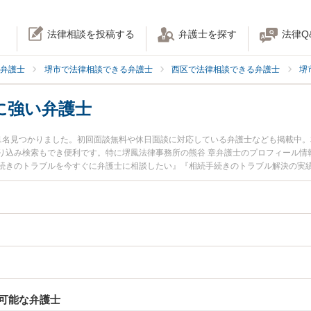
法律相談を投稿する
弁護士を探す
法律Q
弁護士
堺市で法律相談できる弁護士
西区で法律相談できる弁護士
堺
に強い弁護士
1名見つかりました。初回面談無料や休日面談に対応している弁護士なども掲載中
り込み検索もでき便利です。特に堺鳳法律事務所の熊谷 章弁護士のプロフィール情
続きのトラブルを今すぐに弁護士に相談したい』『相続手続きのトラブル解決の実
の弁護士に相談予約したい』などでお困りの相談者さんにおすすめです。
可能な弁護士