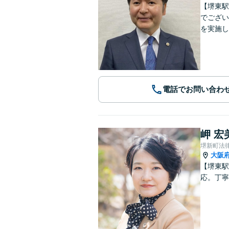
【堺東駅
でござい
を実施し
電話でお問い合わ
岬 宏
堺新町法
大阪
【堺東駅
応。丁寧