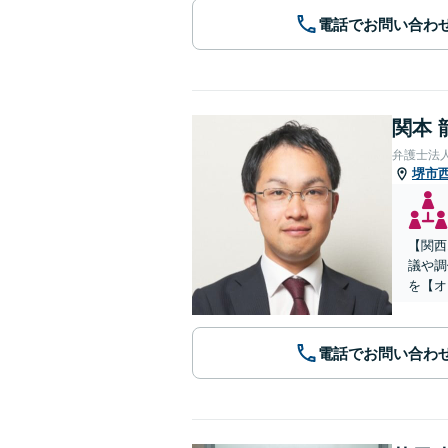
電話でお問い合わ
関本 
弁護士法
堺市
【関西
議や調
を【オ
電話でお問い合わ