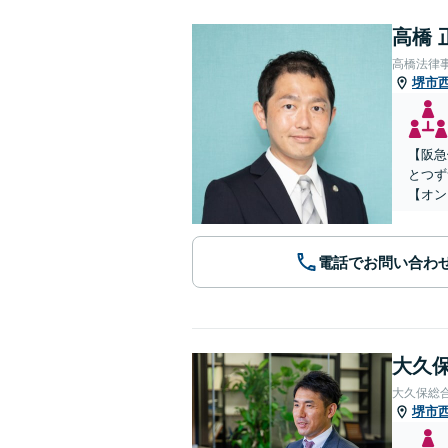
高橋 
高橋法律
堺市
【阪急
とつず
【オン
電話でお問い合わ
大久保
大久保総
堺市