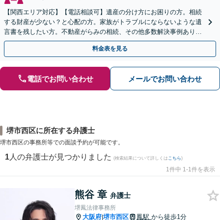
【関西エリア対応】【電話相談可】遺産の分け方にお困りの方。相続
する財産が少ない？と心配の方。家族がトラブルにならないような遺
言書を残したい方。不動産がらみの相続、その他多数解決事例あり。
親身に対応します【夜間・休日面談】【初回相談無料】
料金表を見る
電話でお問い合わせ
メールでお問い合わせ
堺市西区に所在する弁護士
堺市西区の事務所等での面談予約が可能です。
1
人の弁護士が見つかりました
(検索結果について詳しくは
こちら
)
1件中 1-1件を表示
熊谷 章
弁護士
堺鳳法律事務所
大阪府
堺市西区
鳳駅
から徒歩1分
|