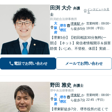
田渕 大介
弁護
インタビューを見
る
士
田渕総合法律事務所
大
堺東駅
か
営業時間：09:00~
堺市
阪
|
19:00（平日）
ら徒歩5分
堺区
府
【堺東5分】【初回相談30分無料(一
部)】【ネット】発信者情報開示＆損害
賠償【いじめ、不登校、体罰】実績豊
富【離婚問題】不倫・離婚に注力／有
利な条件での慰謝料・離婚【労働問
電話でお問い合わせ
メールでお問い合わせ
題】ハラスメント事案の実績／裁判を
見据えて加害者・会社と交渉【土日祝
対応】
野田 雅史
弁護士
堺中央法律事務所
大
堺東駅
か
営業時間：08:00~
堺市
阪
|
22:45（平日）
ら徒歩7分
堺区
府
【堺東駅徒歩7分、堺市役所の近くで