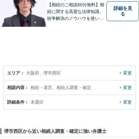
【相続のご相談60分無料】相
詳細を見
続に関する高度な法律知識、
る
紛争解決のノウハウを使い、
より良い法的サービスを提供
します。 ご相談者様の大切な
時間を無駄にしないよう、的
確かつスピーディーに進め、
ご相談様にとって最適なご提
案ができるよう努めます。
エリア
大阪府、堺市西区
変更
相談内容
相続・遺言、相続人調査・確定
変更
詳細条件
未選択
変更
堺市西区から近い相続人調査・確定に強い弁護士