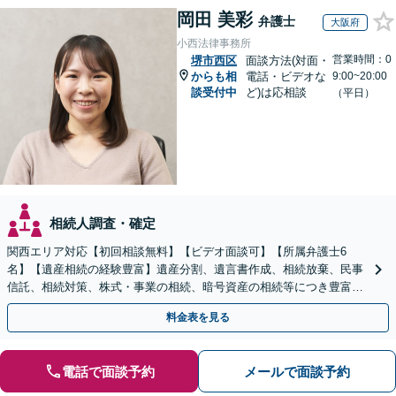
岡田 美彩
弁護士
大阪府
小西法律事務所
営業時間：0
堺市西区
面談方法(対面・
からも相
電話・ビデオな
9:00~20:00
談受付中
ど)は応相談
（平日）
相続人調査・確定
関西エリア対応【初回相談無料】【ビデオ面談可】【所属弁護士6
名】【遺産相続の経験豊富】遺産分割、遺言書作成、相続放棄、民事
信託、相続対策、株式・事業の相続、暗号資産の相続等につき豊富な
対応実績。【バリアフリー】【完全個室対応】
料金表を見る
電話で面談予約
メールで面談予約