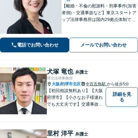
【離婚・不倫の慰謝料・刑事事件(加害
者側)・交通事故など】東京スタートア
ップ法律事務所は国内29拠点体制で全
国対応！【ご自宅からの電話相談にも
対応(法律相談は完全予約制)】各分野で
専門性の高い弁護士が寄り添い解決を
電話でお問い合わせ
メールでお問い合わせ
サポートします。
犬塚 竜也
弁護士
堺北法律事務所
大阪府
堺市北区
中百舌鳥駅
から徒歩5分
|
【初回相談無料あり】【大阪
詳細を見
府堺市】【小さなお子様連れ
る
でも大丈夫です】交通事故、
離婚、相続、借金問題の初回
相談料は無料です。親身にな
ってご相談に乗ります。
里村 洋平
弁護士