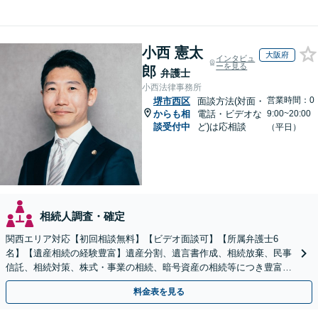
小西 憲太
大阪府
インタビュ
ーを見る
郎
弁護士
小西法律事務所
営業時間：0
堺市西区
面談方法(対面・
からも相
電話・ビデオな
9:00~20:00
談受付中
ど)は応相談
（平日）
相続人調査・確定
関西エリア対応【初回相談無料】【ビデオ面談可】【所属弁護士6
名】【遺産相続の経験豊富】遺産分割、遺言書作成、相続放棄、民事
信託、相続対策、株式・事業の相続、暗号資産の相続等につき豊富な
対応実績。【バリアフリー】【完全個室対応】
料金表を見る