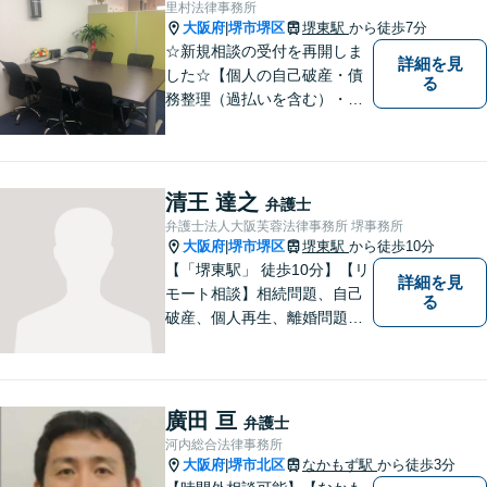
里村法律事務所
大阪府
堺市堺区
堺東駅
から徒歩7分
|
☆新規相談の受付を再開しま
詳細を見
した☆【個人の自己破産・債
る
務整理（過払いを含む）・法
人の破産・刑事事件・交通事
故を主に取扱い】【債務関
係・刑事事件・交通事故は初
回相談無料（特に時間制限は
清王 達之
弁護士
ありません）】【堺東徒歩７
弁護士法人大阪芙蓉法律事務所 堺事務所
分】【分割払い・法テラス利
大阪府
堺市堺区
堺東駅
から徒歩10分
|
用もご相談下さい】
【「堺東駅」 徒歩10分】【リ
詳細を見
モート相談】相続問題、自己
る
破産、個人再生、離婚問題な
ど、みなさまの状況をお聞き
した上で、過去の事例に即し
て、具体的な見通しをアドバ
イス致しますので、お気軽に
廣田 亘
弁護士
ご相談ください。
河内総合法律事務所
大阪府
堺市北区
なかもず駅
から徒歩3分
|