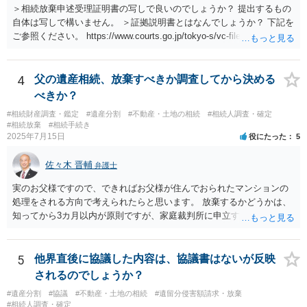
＞相続放棄申述受理証明書の写しで良いのでしょうか？ 提出するもの
自体は写しで構いません。 ＞証拠説明書とはなんでしょうか？ 下記を
ご参照ください。 https://www.courts.go.jp/tokyo-s/vc-files/tokyo-s/file/
14-1kisairei.pdf
4
父の遺産相続、放棄すべきか調査してから決める
べきか？
#相続財産調査・鑑定
#遺産分割
#不動産・土地の相続
#相続人調査・確定
#相続放棄
#相続手続き
2025年7月15日
役にたった
5
佐々木 晋輔
弁護士
実のお父様ですので、できればお父様が住んでおられたマンションの
処理をされる方向で考えられたらと思います。 放棄するかどうかは、
知ってから3カ月以内が原則ですが、家庭裁判所に申立すれば3カ月の
期間を伸長することができます。 その間に、財産の状況を調査して、
放棄するかどうか決めることができます。 銀行やサラ金が数年も放置
することはありませんので、数年後に借金が発見される可能性はほぼ
5
他界直後に協議した内容は、協議書はないが反映
ありません。 なお、私が扱った相続放棄を検討していた案件で、期間
されるのでしょうか？
伸長して調査したところ、サラ金に対する過払金など相当な財産が見
#遺産分割
#協議
#不動産・土地の相続
#遺留分侵害額請求・放棄
つかったため相続したという事例がありました。
#相続人調査・確定