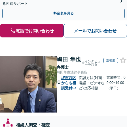
る相続サポート
料金表を見る
電話でお問い合わせ
メールでお問い合わせ
嶋田 隼也
京都府
インタビュ
ーを見る
弁護士
嶋田隼也法律事務所
営業時間：0
堺市西区
面談方法(対面・
からも相
電話・ビデオな
9:00~19:00
談受付中
ど)は応相談
（平日）
相続人調査・確定