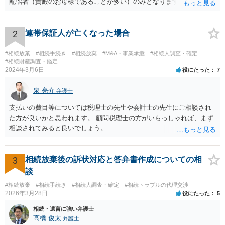
配偶者（貴殿のお母様であることが多い）のみとなります。遺言がな
い限り、「次男」（お父様の弟）らの相続権は発生しません。
2
連帯保証人が亡くなった場合
#相続放棄
#相続手続き
#相続放棄
#M&A・事業承継
#相続人調査・確定
#相続財産調査・鑑定
2024年3月6日
役にたった
7
泉 亮介
弁護士
支払いの費目等については税理士の先生や会計士の先生にご相談され
た方が良いかと思われます。 顧問税理士の方がいらっしゃれば、まず
相談されてみると良いでしょう。
3
相続放棄後の訴状対応と答弁書作成についての相
談
#相続放棄
#相続手続き
#相続人調査・確定
#相続トラブルの代理交渉
2026年3月28日
役にたった
5
相続・遺言に強い弁護士
髙橋 俊太
弁護士