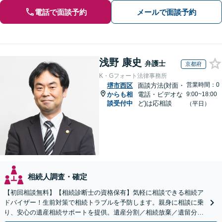
電話で面談予約
メールで面談予約
浅野 康史
弁護士
京都府
K・Gフォート法律事務所
営業時間：0
堺市西区
面談方法(対面・
からも相
電話・ビデオな
9:00~18:00
談受付中
ど)は応相談
（平日）
相続人調査・確定
【初回相談無料】【相続診断士の資格保有】気軽に相談できる相続ア
ドバイザー！生前対策で相続トラブルを予防します。親身に相談に乗
り、安心の遺産相続サポートを提供。遺産分割／相続放棄／遺留分も