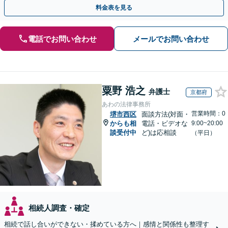
お任せ！【出張サポート】【完全個室】【丸太町駅6分】
料金表を見る
電話でお問い合わせ
メールでお問い合わせ
粟野 浩之
弁護士
京都府
あわの法律事務所
営業時間：0
堺市西区
面談方法(対面・
からも相
電話・ビデオな
9:00~20:00
談受付中
ど)は応相談
（平日）
相続人調査・確定
相続で話し合いができない・揉めている方へ｜感情と関係性も整理す