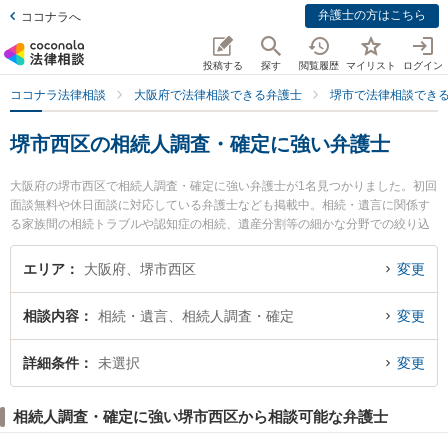
弁護士の方はこちら
ココナラへ
投稿する
探す
閲覧履歴
マイリスト
ログイン
ココナラ法律相談
大阪府で法律相談できる弁護士
堺市で法律相談でき
堺市西区の相続人調査・確定に強い弁護士
大阪府の堺市西区で相続人調査・確定に強い弁護士が1名見つかりました。初回
面談無料や休日面談に対応している弁護士なども掲載中。相続・遺言に関係す
る家族間の相続トラブルや認知症の相続、遺産分割等の細かな分野での絞り込
み検索もでき便利です。特に堺鳳法律事務所の熊谷 章弁護士のプロフィール情
報や弁護士費用、強みなどが注目されています。『堺市西区で土日や夜間に発
エリア
大阪府、堺市西区
変更
生した相続人調査・確定のトラブルを今すぐに弁護士に相談したい』『相続人
調査・確定のトラブル解決の実績豊富な近くの弁護士を検索したい』『初回相
相談内容
相続・遺言、相続人調査・確定
変更
談無料で相続人調査・確定を法律相談できる堺市西区内の弁護士に相談予約し
たい』などでお困りの相談者さんにおすすめです。
詳細条件
未選択
変更
相続人調査・確定に強い堺市西区から相談可能な弁護士