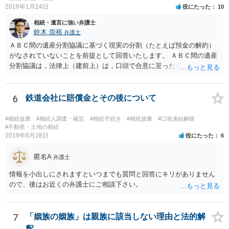
2018年1月24日
役にたった
10
相続・遺言に強い弁護士
鈴木 崇裕
弁護士
ＡＢＣ間の遺産分割協議に基づく現実の分割（たとえば預金の解約）
がなされていないことを前提として回答いたします。 ＡＢＣ間の遺産
分割協議は，法律上（建前上）は，口頭で合意に至ったものであって
も有効です。 しかし，口頭で合意したことを立証する方法がありませ
ん。 また，不動産の名義を移転するためには，遺産分割協議書への署
名捺印を得る必要があります。 したがって，残念ながら，「ＡＢＣ間
6
鉄道会社に賠償金とその後について
の遺産分割協議が有効に成立している」という前提に基づく主張は困
難と思われます。 「ＡＢＣ間の遺産分割協議は未了のまま，ＡとＢが
#相続放棄
#相続人調査・確定
#相続手続き
#相続放棄
#口座凍結解除
死亡し，二次相続が発生した」という前提に基づいて協議を進める必
#不動産・土地の相続
2019年6月28日
役にたった
6
要があります。 もちろん，Ｃの立場としては，ＡＢＣ間の遺産分割協
議の内容を前提とした主張をすることが最も有利ですが，ＡＢの相続
匿名A
人は応じない姿勢を示していることから，実現は困難だと思います。
弁護士
主張としては維持しつつも，現実的な解決方法（遺産分割協議の落と
情報を小出しにされますといつまでも質問と回答にキリがありません
しどころ）としては，譲歩することを甘受しなければならないかもし
ので、後はお近くの弁護士にご相談下さい。
れません。
7
「姻族の姻族」は親族に該当しない理由と法的解
釈