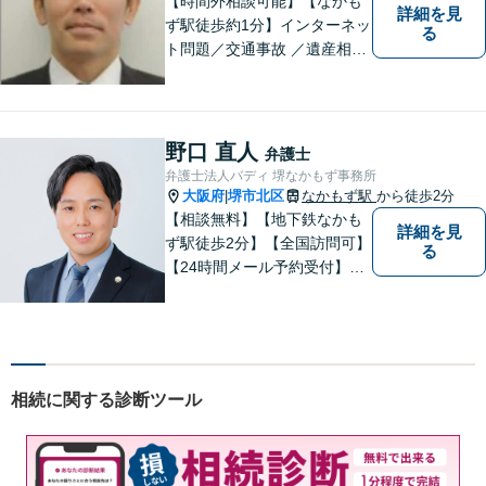
【時間外相談可能】【なかも
詳細を見
ず駅徒歩約1分】インターネッ
る
ト問題／交通事故 ／遺産相
続。弁護士になったばかりの
頃の気持ちを忘れずに、地域
の皆様の法律トラブルにしっ
かりとお応えいたします。 お
野口 直人
弁護士
気軽にご相談ください。
弁護士法人バディ 堺なかもず事務所
大阪府
堺市北区
なかもず駅
から徒歩2分
|
【相談無料】【地下鉄なかも
詳細を見
ず駅徒歩2分】【全国訪問可】
る
【24時間メール予約受付】
【当日相談可】お客様の目線
に立って、冷静かつ正確な助
言をすることを心がけており
ます。
相続に関する診断ツール