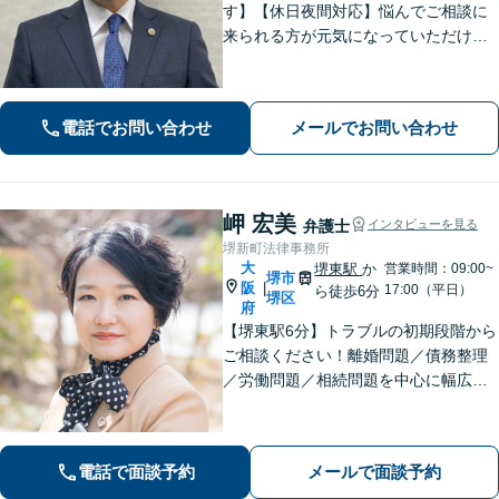
す】【休日夜間対応】悩んでご相談に
来られる方が元気になっていただける
と幸いでございます。まずは、お気軽
に法律相談のご予約についてお問合せ
ください。分野によっては、初回30分
電話でお問い合わせ
メールでお問い合わせ
間の無料相談を実施しております。
岬 宏美
弁護士
インタビューを見る
堺新町法律事務所
大
堺東駅
か
営業時間：09:00~
堺市
阪
|
17:00（平日）
ら徒歩6分
堺区
府
【堺東駅6分】トラブルの初期段階から
ご相談ください！離婚問題／債務整理
／労働問題／相続問題を中心に幅広く
対応。丁寧にお話をお聞きし、一人ひ
とりに合った解決策をご提示いたしま
す【完全個室】
電話で面談予約
メールで面談予約