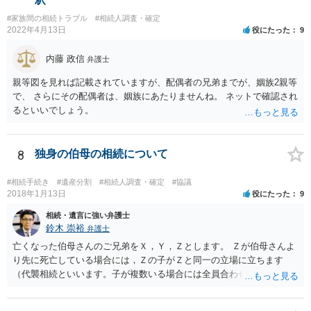
#家族間の相続トラブル
#相続人調査・確定
2022年4月13日
役にたった
9
内藤 政信
弁護士
親等図を見れば記載されていますが、配偶者の兄弟までが、姻族2親等
で、 さらにその配偶者は、姻族にあたりませんね。 ネットで確認され
るといいでしょう。
8
独身の伯母の相続について
#相続手続き
#遺産分割
#相続人調査・確定
#協議
2018年1月13日
役にたった
9
相続・遺言に強い弁護士
鈴木 崇裕
弁護士
亡くなった伯母さんのご兄弟をＸ，Ｙ，Ｚとします。 Ｚが伯母さんよ
り先に死亡している場合には，Ｚの子がＺと同一の立場に立ちます
（代襲相続といいます。子が複数いる場合には全員合わせてＺと同一
の取り分です。）。 Ｘ，Ｙ，Ｚ（またＺの子）はそれぞれ３分の１ず
つの相続分を有していますので， そのことを前提として，遺産分割協