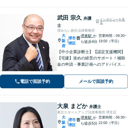
武田 宗久
弁護
インタビューを見
る
士
堺みらい創生法律事務所
大
堺東駅
か
営業時間：09:30~
堺市
阪
|
19:00（平日）
ら徒歩4分
堺区
府
【中小企業診断士】【認定支援機関】
【宅建】攻めの経営のサポート！補助
金の申請・事業計画へのアドバイス／
不動産に関する法的トラブルもお任
せ！財産分与・事業継承／交通事故／
電話で面談予約
メールで面談予約
債務整理／労働問題も【夜間・休日面
談】【完全個室】【堺東駅4分】
大泉 まどか
弁護士
東京スタートアップ法律事務所 堺支店
大
堺東駅
か
営業時間：06:30~
堺市
阪
|
22:00（平日）
ら徒歩5分
堺区
府