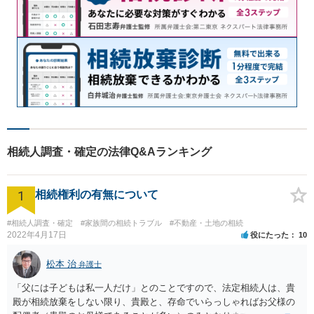
相続人調査・確定の法律Q&Aランキング
1
相続権利の有無について
#相続人調査・確定
#家族間の相続トラブル
#不動産・土地の相続
2022年4月17日
役にたった
10
松本 治
弁護士
「父には子どもは私一人だけ」とのことですので、法定相続人は、貴
殿が相続放棄をしない限り、貴殿と、存命でいらっしゃればお父様の