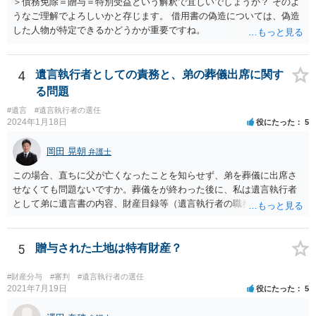
＞債務免除＝贈与＝特別受益という解釈で宜しいでしょうか？ そのよ
うなご理解でよろしいかと存じます。 借用書の偽造については、偽造
した人物が特定できるかどうかが重要ですね。
4
遺言執行者としての責務と、弟の葬儀出席に関す
る問題
#遺言
#遺言執行者の選任
2024年1月18日
役にたった
5
岡田 晃朝
弁護士
この場合、直ちに父が亡くなったことを知らせず、弟を葬儀に出席さ
せなくても問題ないですか。葬儀をが終わった後に、私は遺言執行者
として弟に遺言書の内容、財産目録等（遺言執行者の職務）を知らせ
ればよいですか。 葬儀は喪主が主催する行事ですから、誰を参加させ
るかは喪主の自由です。 呼ばなくてもかまいません。 そもそも、そう
いう法律関係にありません。 遺言の内容と遺産の総額の通知、公正証
5
贈与された土地は特有財産？
書でない場合は遺言の検認については、執行者に通知義務があるの
で、対応しましょう。 そのあとは遺留分の請求などがあればそれへの
#財産分与
#審判
#遺言執行者の選任
対応となるでしょう。
2021年7月19日
役にたった
5