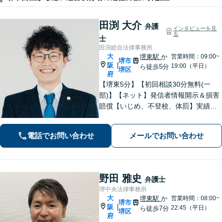
田渕 大介
弁護
インタビューを見
る
士
田渕総合法律事務所
大
堺東駅
か
営業時間：09:00~
堺市
阪
|
19:00（平日）
ら徒歩5分
堺区
府
【堺東5分】【初回相談30分無料(一
部)】【ネット】発信者情報開示＆損害
賠償【いじめ、不登校、体罰】実績豊
富【離婚問題】不倫・離婚に注力／有
利な条件での慰謝料・離婚【労働問
電話でお問い合わせ
メールでお問い合わせ
題】ハラスメント事案の実績／裁判を
見据えて加害者・会社と交渉【土日祝
対応】
野田 雅史
弁護士
堺中央法律事務所
大
堺東駅
か
営業時間：08:00~
堺市
阪
|
22:45（平日）
ら徒歩7分
堺区
府