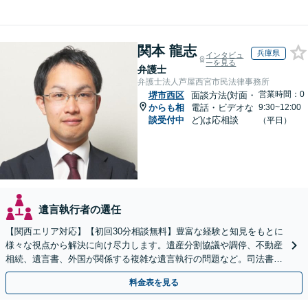
関本 龍志
兵庫県
インタビュ
ーを見る
弁護士
弁護士法人芦屋西宮市民法律事務所
営業時間：0
堺市西区
面談方法(対面・
からも相
電話・ビデオな
9:30~12:00
談受付中
ど)は応相談
（平日）
遺言執行者の選任
【関西エリア対応】【初回30分相談無料】豊富な経験と知見をもとに
様々な視点から解決に向け尽力します。遺産分割協議や調停、不動産
相続、遺言書、外国が関係する複雑な遺言執行の問題など。司法書士
や税理士とも連携し、円滑な解決を【オンライン面談可】
料金表を見る