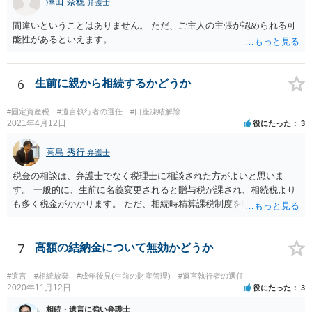
澤田 奈穗
弁護士
間違いということはありません。 ただ、ご主人の主張が認められる可
能性があるといえます。
6
生前に親から相続するかどうか
#固定資産税
#遺言執行者の選任
#口座凍結解除
2021年4月12日
役にたった
3
高島 秀行
弁護士
税金の相談は、弁護士でなく税理士に相談された方がよいと思いま
す。 一般的に、生前に名義変更されると贈与税が課され、相続税より
も多く税金がかかります。 ただ、相続時精算課税制度を取れば、実質
的に相続税と同等の税金で済む可能性があります。 実際に税理士にど
ういう場合にどれくらい税金がかかるか計算してもらって どういう方
針を取るか決められたらよいと思います。
7
高額の結納金について無効かどうか
#遺言
#相続放棄
#成年後見(生前の財産管理)
#遺言執行者の選任
2020年11月12日
役にたった
3
相続・遺言に強い弁護士