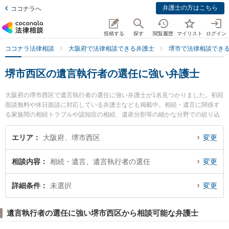
弁護士の方はこちら
ココナラへ
投稿する
探す
閲覧履歴
マイリスト
ログイン
ココナラ法律相談
大阪府で法律相談できる弁護士
堺市で法律相談でき
堺市西区の遺言執行者の選任に強い弁護士
大阪府の堺市西区で遺言執行者の選任に強い弁護士が1名見つかりました。初回
面談無料や休日面談に対応している弁護士なども掲載中。相続・遺言に関係す
る家族間の相続トラブルや認知症の相続、遺産分割等の細かな分野での絞り込
み検索もでき便利です。特に堺鳳法律事務所の熊谷 章弁護士のプロフィール情
報や弁護士費用、強みなどが注目されています。『堺市西区で土日や夜間に発
エリア
大阪府、堺市西区
変更
生した遺言執行者の選任のトラブルを今すぐに弁護士に相談したい』『遺言執
行者の選任のトラブル解決の実績豊富な近くの弁護士を検索したい』『初回相
相談内容
相続・遺言、遺言執行者の選任
変更
談無料で遺言執行者の選任を法律相談できる堺市西区内の弁護士に相談予約し
たい』などでお困りの相談者さんにおすすめです。
詳細条件
未選択
変更
遺言執行者の選任に強い堺市西区から相談可能な弁護士