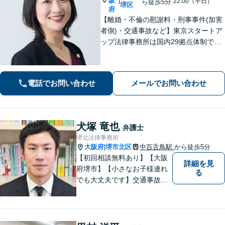
阪
|
22:00（平日）
ら徒歩5分
堺区
府
【離婚・不倫の慰謝料・刑事事件(加害
者側)・交通事故など】東京スタートア
ップ法律事務所は国内29拠点体制で全
国対応！【ご自宅からの電話相談にも
対応(法律相談は完全予約制)】各分野で
専門性の高い弁護士が寄り添い解決を
電話でお問い合わせ
メールでお問い合わせ
サポートします。
犬塚 竜也
弁護士
堺北法律事務所
大阪府
堺市北区
中百舌鳥駅
から徒歩5分
|
【初回相談無料あり】【大阪
詳細を見
府堺市】【小さなお子様連れ
る
でも大丈夫です】交通事故、
離婚、相続、借金問題の初回
相談料は無料です。親身にな
ってご相談に乗ります。