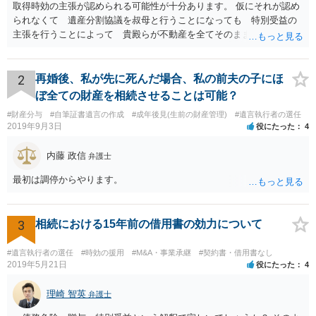
取得時効の主張が認められる可能性が十分あります。 仮にそれが認め
られなくて 遺産分割協議を叔母と行うことになっても 特別受益の
主張を行うことによって 貴殿らが不動産を全てそのまま取得できる
ことが可能でしょう。
2
再婚後、私が先に死んだ場合、私の前夫の子にほ
ぼ全ての財産を相続させることは可能？
#財産分与
#自筆証書遺言の作成
#成年後見(生前の財産管理)
#遺言執行者の選任
2019年9月3日
役にたった
4
内藤 政信
弁護士
最初は調停からやります。
3
相続における15年前の借用書の効力について
#遺言執行者の選任
#時効の援用
#M&A・事業承継
#契約書・借用書なし
2019年5月21日
役にたった
4
理崎 智英
弁護士