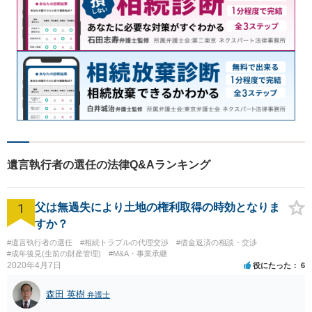
遺言執行者の選任の法律Q&Aランキング
1
父は無過失により土地の権利取得の時効となりま
すか？
#遺言執行者の選任
#相続トラブルの代理交渉
#借金返済の相談・交渉
#成年後見(生前の財産管理)
#M&A・事業承継
2020年4月7日
役にたった
6
森田 英樹
弁護士