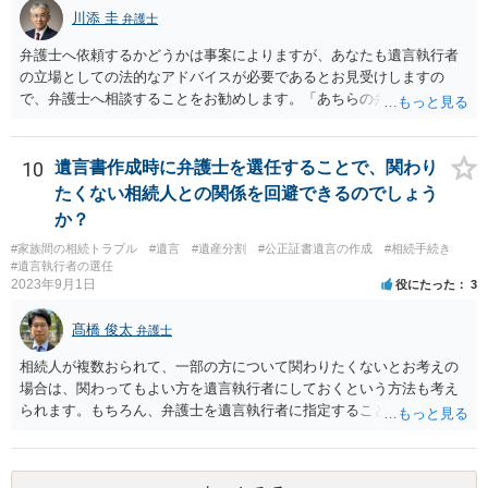
川添 圭
弁護士
弁護士へ依頼するかどうかは事案によりますが、あなたも遺言執行者
の立場としての法的なアドバイスが必要であるとお見受けしますの
で、弁護士へ相談することをお勧めします。「あちらの弁護士」（元
嫁と娘の弁護士のことでしょうか）へ聴いても、自分に有利な主張や
誘導しかしてこないと思います。
10
遺言書作成時に弁護士を選任することで、関わり
たくない相続人との関係を回避できるのでしょう
か？
#家族間の相続トラブル
#遺言
#遺産分割
#公正証書遺言の作成
#相続手続き
#遺言執行者の選任
2023年9月1日
役にたった
3
髙橋 俊太
弁護士
相続人が複数おられて、一部の方について関わりたくないとお考えの
場合は、関わってもよい方を遺言執行者にしておくという方法も考え
られます。もちろん、弁護士を遺言執行者に指定することもできます
が、（関わってもよい）相続人を遺言執行者に指定しておいて、その
方に再委任の権限を付与しておくという方法もあります。 一度、弁護
士に直接ご相談されることをお勧めいたします。