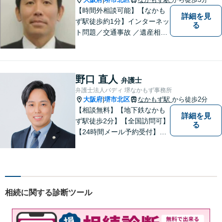
【時間外相談可能】【なかも
詳細を見
ず駅徒歩約1分】インターネッ
る
ト問題／交通事故 ／遺産相
続。弁護士になったばかりの
頃の気持ちを忘れずに、地域
の皆様の法律トラブルにしっ
かりとお応えいたします。 お
野口 直人
弁護士
気軽にご相談ください。
弁護士法人バディ 堺なかもず事務所
大阪府
堺市北区
なかもず駅
から徒歩2分
|
【相談無料】【地下鉄なかも
詳細を見
ず駅徒歩2分】【全国訪問可】
る
【24時間メール予約受付】
【当日相談可】お客様の目線
に立って、冷静かつ正確な助
言をすることを心がけており
ます。
相続に関する診断ツール