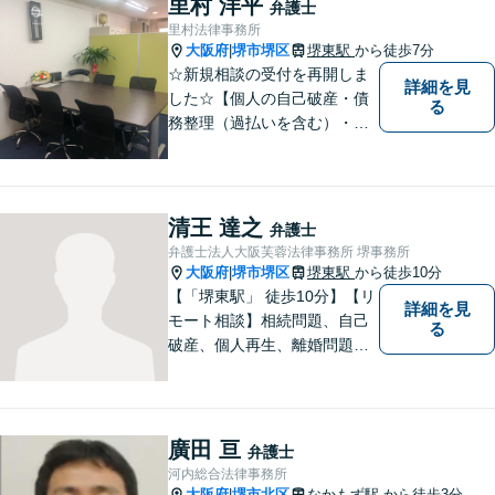
里村 洋平
弁護士
里村法律事務所
大阪府
堺市堺区
堺東駅
から徒歩7分
|
☆新規相談の受付を再開しま
詳細を見
した☆【個人の自己破産・債
る
務整理（過払いを含む）・法
人の破産・刑事事件・交通事
故を主に取扱い】【債務関
係・刑事事件・交通事故は初
回相談無料（特に時間制限は
清王 達之
弁護士
ありません）】【堺東徒歩７
弁護士法人大阪芙蓉法律事務所 堺事務所
分】【分割払い・法テラス利
大阪府
堺市堺区
堺東駅
から徒歩10分
|
用もご相談下さい】
【「堺東駅」 徒歩10分】【リ
詳細を見
モート相談】相続問題、自己
る
破産、個人再生、離婚問題な
ど、みなさまの状況をお聞き
した上で、過去の事例に即し
て、具体的な見通しをアドバ
イス致しますので、お気軽に
廣田 亘
弁護士
ご相談ください。
河内総合法律事務所
大阪府
堺市北区
なかもず駅
から徒歩3分
|