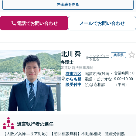
お任せ！【出張サポート】【完全個室】【丸太町駅6分】
料金表を見る
電話でお問い合わせ
メールでお問い合わせ
北川 舜
兵庫県
インタビュー
を見る
弁護士
姫路駅前法律事務所
営業時間：0
堺市西区
面談方法(対面・
からも相
電話・ビデオな
9:00~19:00
談受付中
ど)は応相談
（平日）
遺言執行者の選任
【大阪／兵庫エリア対応】【初回相談無料】不動産相続、遺産分割協