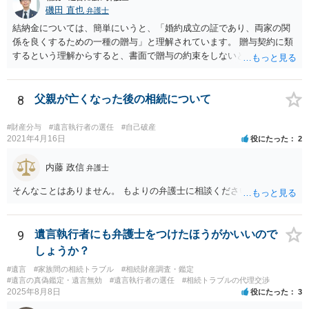
磯田 直也
弁護士
結納金については、簡単にいうと、「婚約成立の証であり、両家の関
係を良くするための一種の贈与」と理解されています。 贈与契約に類
するという理解からすると、書面で贈与の約束をしないと相手方は支
払いを請求できません。 反面、実際に支払ったあとから返金を求める
ことは困難です。 くれぐれも今後お気をつけください。 弁護士に対応
を依頼されるのも悪くはありませんが、感情的な理由が強いと思いま
8
父親が亡くなった後の相続について
すので法的観点から説得を試みても解決は難しいように思います。
#財産分与
#遺言執行者の選任
#自己破産
2021年4月16日
役にたった
2
内藤 政信
弁護士
そんなことはありません。 もよりの弁護士に相談ください。
9
遺言執行者にも弁護士をつけたほうがかいいので
しょうか？
#遺言
#家族間の相続トラブル
#相続財産調査・鑑定
#遺言の真偽鑑定・遺言無効
#遺言執行者の選任
#相続トラブルの代理交渉
2025年8月8日
役にたった
3