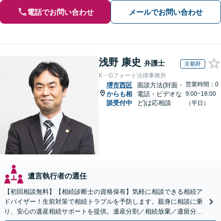
電話でお問い合わせ
メールでお問い合わせ
浅野 康史
弁護士
京都府
K・Gフォート法律事務所
営業時間：0
堺市西区
面談方法(対面・
からも相
電話・ビデオな
9:00~18:00
談受付中
ど)は応相談
（平日）
遺言執行者の選任
【初回相談無料】【相続診断士の資格保有】気軽に相談できる相続ア
ドバイザー！生前対策で相続トラブルを予防します。親身に相談に乗
り、安心の遺産相続サポートを提供。遺産分割／相続放棄／遺留分も