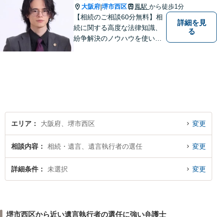
大阪府
堺市西区
鳳駅
から徒歩1分
|
【相続のご相談60分無料】相
詳細を見
続に関する高度な法律知識、
る
紛争解決のノウハウを使い、
より良い法的サービスを提供
します。 ご相談者様の大切な
時間を無駄にしないよう、的
確かつスピーディーに進め、
ご相談様にとって最適なご提
案ができるよう努めます。
エリア
大阪府、堺市西区
変更
相談内容
相続・遺言、遺言執行者の選任
変更
詳細条件
未選択
変更
堺市西区から近い遺言執行者の選任に強い弁護士