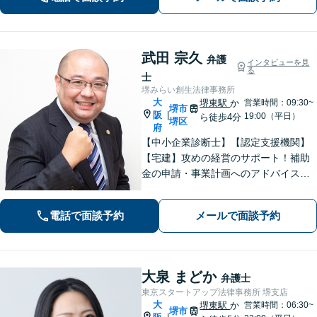
武田 宗久
弁護
インタビューを見
る
士
堺みらい創生法律事務所
大
堺東駅
か
営業時間：09:30~
堺市
阪
|
19:00（平日）
ら徒歩4分
堺区
府
【中小企業診断士】【認定支援機関】
【宅建】攻めの経営のサポート！補助
金の申請・事業計画へのアドバイス／
不動産に関する法的トラブルもお任
せ！財産分与・事業継承／交通事故／
電話で面談予約
メールで面談予約
債務整理／労働問題も【夜間・休日面
談】【完全個室】【堺東駅4分】
大泉 まどか
弁護士
東京スタートアップ法律事務所 堺支店
大
堺東駅
か
営業時間：06:30~
堺市