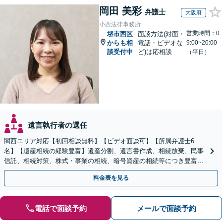
岡田 美彩
弁護士
大阪府
小西法律事務所
営業時間：0
堺市西区
面談方法(対面・
からも相
電話・ビデオな
9:00~20:00
談受付中
ど)は応相談
（平日）
遺言執行者の選任
関西エリア対応【初回相談無料】【ビデオ面談可】【所属弁護士6
名】【遺産相続の経験豊富】遺産分割、遺言書作成、相続放棄、民事
信託、相続対策、株式・事業の相続、暗号資産の相続等につき豊富な
対応実績。【バリアフリー】【完全個室対応】
料金表を見る
電話で面談予約
メールで面談予約