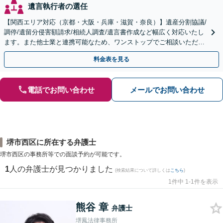
遺言執行者の選任
【関西エリア対応（京都・大阪・兵庫・滋賀・奈良）】遺産分割協議/
調停/遺留分侵害額請求/相続人調査/遺言書作成など幅広く対応いたし
ます。また他士業と連携可能なため、ワンストップでご相談いただけ
ます。【土日夜間対応】
料金表を見る
電話でお問い合わせ
メールでお問い合わせ
堺市西区に所在する弁護士
堺市西区の事務所等での面談予約が可能です。
1
人の弁護士が見つかりました
(検索結果について詳しくは
こちら
)
1件中 1-1件を表示
熊谷 章
弁護士
堺鳳法律事務所