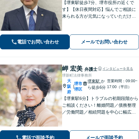
【堺東駅徒歩7分、堺市役所の近くで
す】【休日夜間対応】悩んでご相談に
来られる方が元気になっていただける
と幸いでございます。まずは、お気軽
に法律相談のご予約についてお問合せ
ください。分野によっては、初回30分
電話でお問い合わせ
メールでお問い合わせ
間の無料相談を実施しております。
岬 宏美
弁護士
インタビューを見る
堺新町法律事務所
大
堺東駅
か
営業時間：09:00~
堺市
阪
|
17:00（平日）
ら徒歩6分
堺区
府
【堺東駅6分】トラブルの初期段階から
ご相談ください！離婚問題／債務整理
／労働問題／相続問題を中心に幅広く
対応。丁寧にお話をお聞きし、一人ひ
とりに合った解決策をご提示いたしま
す【完全個室】
電話で面談予約
メールで面談予約