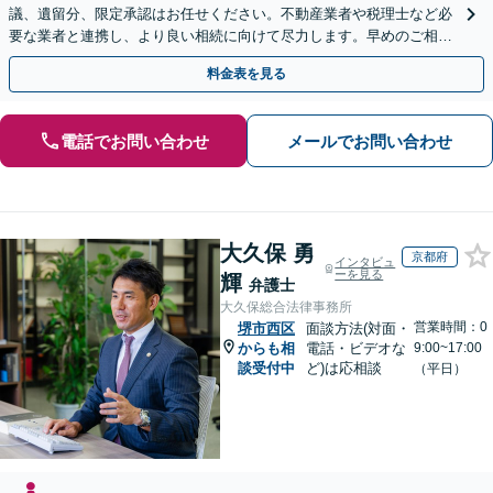
議、遺留分、限定承認はお任せください。不動産業者や税理士など必
要な業者と連携し、より良い相続に向けて尽力します。早めのご相談
が複雑化を防ぐカギとなります【休日相談可】
料金表を見る
電話でお問い合わせ
メールでお問い合わせ
大久保 勇
京都府
インタビュ
ーを見る
輝
弁護士
大久保総合法律事務所
営業時間：0
堺市西区
面談方法(対面・
からも相
電話・ビデオな
9:00~17:00
談受付中
ど)は応相談
（平日）