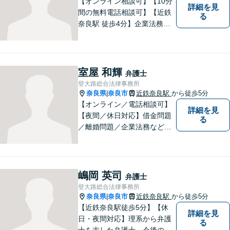
【オンライン相談可】【10分
詳細を見
間の無料電話相談可】【近鉄
る
奈良駅 徒歩4分】企業法務／
交通事故／遺言・相続／家事
関係など幅広く対応。法律問
題の「入口」から、必要な情
報をご提供します！少しでも
室屋 和輝
弁護士
疑問をお持ちの方は、まずご
登大路総合法律事務所
相談を！
奈良県
奈良市
近鉄奈良駅
から徒歩5分
|
【オンライン／電話相談可】
詳細を見
【夜間／休日対応】借金問題
る
／離婚問題／企業法務など幅
広く対応。皆さまが抱える
様々な問題を解決するお手伝
いをすることはもちろん、皆
さまに安心を与えることを目
嶋岡 英司
弁護士
指します。【地域に根差した
登大路総合法律事務所
弁護士】まずはお気軽にご相
奈良県
奈良市
近鉄奈良駅
から徒歩5分
|
談ください。
【近鉄奈良駅徒歩5分】【休
詳細を見
日・夜間対応】理系から弁護
る
士を志した弁護士。今後の生