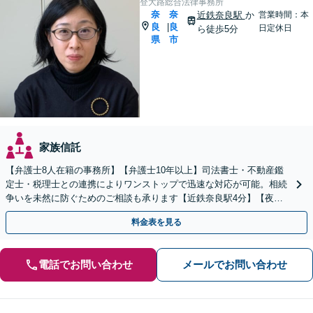
登大路総合法律事務所
奈
奈
近鉄奈良駅
か
営業時間：本
良
良
|
日定休日
ら徒歩5分
県
市
家族信託
【弁護士8人在籍の事務所】【弁護士10年以上】司法書士・不動産鑑
定士・税理士との連携によりワンストップで迅速な対応が可能。相続
争いを未然に防ぐためのご相談も承ります【近鉄奈良駅4分】【夜
間・休日の相談可能】【オンライン相談可能】
料金表を見る
電話でお問い合わせ
メールでお問い合わせ