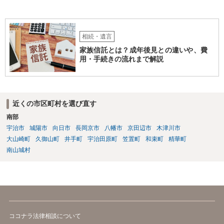
相続・遺言
家族信託とは？成年後見との違いや、費
用・手続きの流れまで解説
近くの市区町村を選び直す
南部
宇治市
城陽市
向日市
長岡京市
八幡市
京田辺市
木津川市
大山崎町
久御山町
井手町
宇治田原町
笠置町
和束町
精華町
南山城村
ココナラ法律相談について