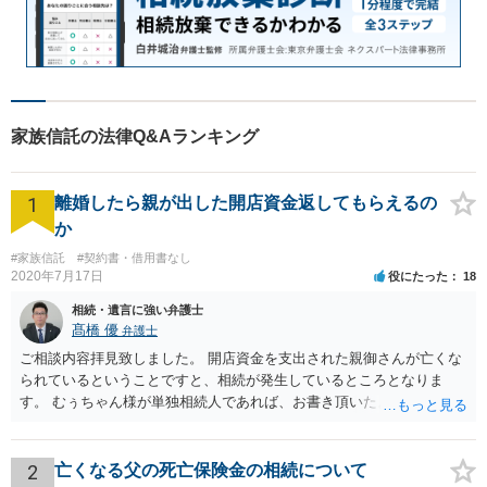
家族信託の法律Q&Aランキング
1
離婚したら親が出した開店資金返してもらえるの
か
#家族信託
#契約書・借用書なし
2020年7月17日
役にたった
18
相続・遺言に強い弁護士
髙橋 優
弁護士
ご相談内容拝見致しました。 開店資金を支出された親御さんが亡くな
られているということですと、相続が発生しているところとなりま
す。 むぅちゃん様が単独相続人であれば、お書き頂いたような方法で
ご主人に書面を書いてもらうことで対応は可能かと思います。 他にも
相続人おられるということであれば、他の相続人との協議が必要とな
るところです。 また、当該点とは別にご主人から貸付ではなく贈与で
2
亡くなる父の死亡保険金の相続について