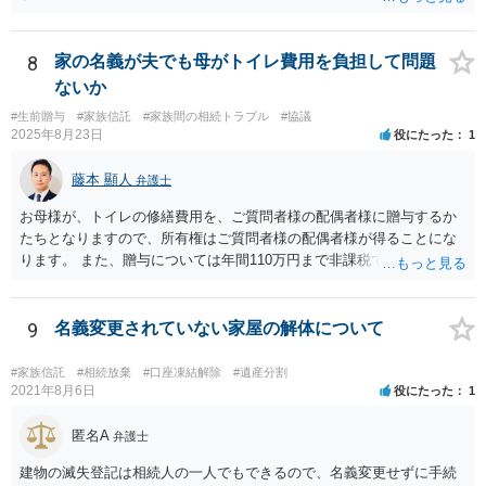
けられる権利として「配偶者居住権」という制度が設けられましたの
で、その制度を活用する方法も考えられます。 もし契約書の作成まで
視野に入れておられる場合は、お近くの弁護士、できれば相続に強い
8
家の名義が夫でも母がトイレ費用を負担して問題
弁護士にご相談なさるとよいでしょう。
ないか
#生前贈与
#家族信託
#家族間の相続トラブル
#協議
2025年8月23日
役にたった
1
藤本 顯人
弁護士
お母様が、トイレの修繕費用を、ご質問者様の配偶者様に贈与するか
たちとなりますので、所有権はご質問者様の配偶者様が得ることにな
ります。 また、贈与については年間110万円まで非課税であり、トイ
レの修繕費であればこの枠内に収まると思います。
9
名義変更されていない家屋の解体について
#家族信託
#相続放棄
#口座凍結解除
#遺産分割
2021年8月6日
役にたった
1
匿名A
弁護士
建物の滅失登記は相続人の一人でもできるので、名義変更せずに手続