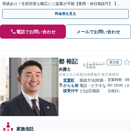
実績あり！生前対策も幅広いご提案が可能【夜間・休日相談可】【完
全個室】
料金表を見る
電話でお問い合わせ
メールでお問い合わせ
都 裕記
東京都
インタビュー
を見る
弁護士
弁護士法人新都法律事務所 東京事務所
営業時間：09:
笠置町
面談方法(対面・
からも相
電話・ビデオな
00~19:00（土
談受付中
ど)は応相談
日祝日）
家族信託