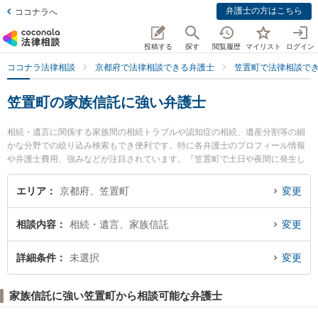
弁護士の方はこちら
ココナラへ
投稿する
探す
閲覧履歴
マイリスト
ログイン
ココナラ法律相談
京都府で法律相談できる弁護士
笠置町で法律相談で
笠置町の家族信託に強い弁護士
相続・遺言に関係する家族間の相続トラブルや認知症の相続、遺産分割等の細
かな分野での絞り込み検索もでき便利です。特に各弁護士のプロフィール情報
や弁護士費用、強みなどが注目されています。『笠置町で土日や夜間に発生し
た家族信託のトラブルを今すぐに弁護士に相談したい』『家族信託のトラブル
解決の実績豊富な近くの弁護士を検索したい』『初回相談無料で家族信託を法
エリア
京都府、笠置町
変更
律相談できる笠置町内の弁護士に相談予約したい』などでお困りの相談者さん
におすすめです。
相談内容
相続・遺言、家族信託
変更
詳細条件
未選択
変更
家族信託に強い笠置町から相談可能な弁護士