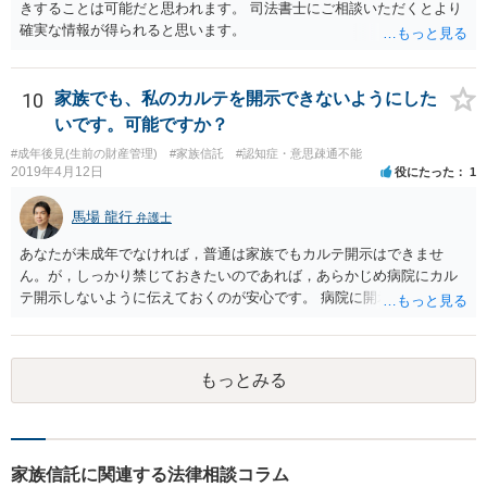
きすることは可能だと思われます。 司法書士にご相談いただくとより
確実な情報が得られると思います。
10
家族でも、私のカルテを開示できないようにした
いです。可能ですか？
#成年後見(生前の財産管理)
#家族信託
#認知症・意思疎通不能
2019年4月12日
役にたった
1
馬場 龍行
弁護士
あなたが未成年でなければ，普通は家族でもカルテ開示はできませ
ん。が，しっかり禁じておきたいのであれば，あらかじめ病院にカル
テ開示しないように伝えておくのが安心です。 病院に開示しないよう
に伝える書面を作ることはできますが，それがなくても開示はされる
可能性は低いのでコストパフォーマンスとしてはどうかなという感じ
がします。
もっとみる
家族信託に関連する法律相談コラム