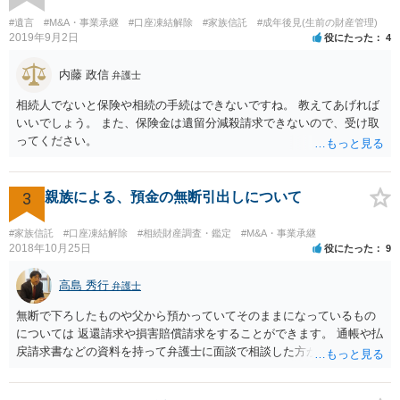
あると主張される可能性がございます。 その場合には、貸付であるこ
とを伺わせる事情をどれだけ積み重ねることが出来るか、というとこ
#遺言
#M&A・事業承継
#口座凍結解除
#家族信託
#成年後見(生前の財産管理)
ろとなります。 返済の事実や、返済を約束するメール等です。 金額の
2019年9月2日
役にたった
4
大きさや状況を考えると、一つ一つの問題を解決し、万が一に備えて
おく方が宜しいかと思います。 緊急という訳ではないかと思います
内藤 政信
弁護士
が、事前準備が早い方が有効な手段が増える傾向にありますので、早
相続人でないと保険や相続の手続はできないですね。 教えてあげれば
目に弁護士を入れられることを御検討頂くと良いかと思います。
いいでしょう。 また、保険金は遺留分減殺請求できないので、受け取
ってください。
3
親族による、預金の無断引出しについて
#家族信託
#口座凍結解除
#相続財産調査・鑑定
#M&A・事業承継
2018年10月25日
役にたった
9
高島 秀行
弁護士
無断で下ろしたものや父から預かっていてそのままになっているもの
については 返還請求や損害賠償請求をすることができます。 通帳や払
戻請求書などの資料を持って弁護士に面談で相談した方がよいと思い
ます。