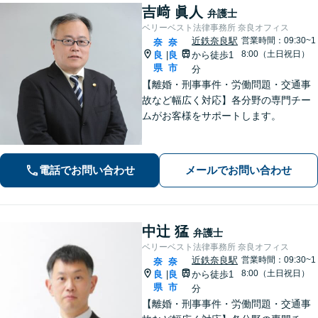
吉﨑 眞人
弁護士
ベリーベスト法律事務所 奈良オフィス
近鉄奈良駅
営業時間：09:30~1
奈
奈
8:00（土日祝日）
良
良
から徒歩1
|
県
市
分
【離婚・刑事事件・労働問題・交通事
故など幅広く対応】各分野の専門チー
ムがお客様をサポートします。
電話でお問い合わせ
メールでお問い合わせ
中辻 猛
弁護士
ベリーベスト法律事務所 奈良オフィス
近鉄奈良駅
営業時間：09:30~1
奈
奈
8:00（土日祝日）
良
良
から徒歩1
|
県
市
分
【離婚・刑事事件・労働問題・交通事