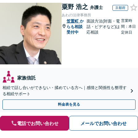
粟野 浩之
弁護士
京都府
あわの法律事務所
営業時
笠置町
か
面談方法(対面・電
らも相談
話・ビデオなど)は
間：本日
受付中
応相談
定休日
家族信託
相続で話し合いができない・揉めている方へ｜感情と関係性も整理す
る相続サポート
料金表を見る
電話でお問い合わせ
メールでお問い合わせ