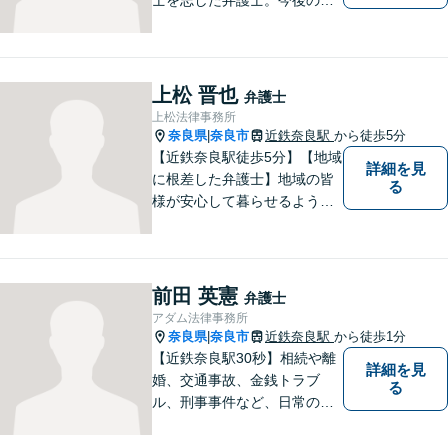
活や人間関係など、広い視野
を持って弁護いたします。お
困りごとがあれば、お気軽に
無料相談をご利用ください。
上松 晋也
弁護士
【Zoom相談可】
上松法律事務所
奈良県
奈良市
近鉄奈良駅
から徒歩5分
|
【近鉄奈良駅徒歩5分】【地域
詳細を見
に根差した弁護士】地域の皆
る
様が安心して暮らせるように
力を尽くします。離婚問題／
相続問題／労働問題／不動産
問題／刑事事件など、幅広く
対応します。【夜間／休日対
前田 英憲
弁護士
応可】法律トラブルでお悩み
アダム法律事務所
の方は、お気軽にご相談くだ
奈良県
奈良市
近鉄奈良駅
から徒歩1分
|
さい。
【近鉄奈良駅30秒】相続や離
詳細を見
婚、交通事故、金銭トラブ
る
ル、刑事事件など、日常の中
で突然起こる法律問題に幅広
く対応しています。奈良県で