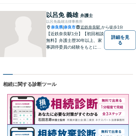
弁護士をお探しの方は、まず
はお気軽にご相談ください。
以呂免 義雄
弁護士
【初回相談料60分5,500円】
以呂免義雄法律事務所
【分かりやすい説明】
奈良県
奈良市
近鉄奈良駅
から徒歩1分
|
【近鉄奈良駅1分】【初回相談
詳細を見
無料】弁護士歴30年以上、家
る
事調停委員の経験をもとに複
雑な相続問題も依頼者様の状
況に合わせ、適切なアドバイ
スをご提供いたします。相続
発生前のご相談も受け付けて
おります。【電話相談可】
相続に関する診断ツール