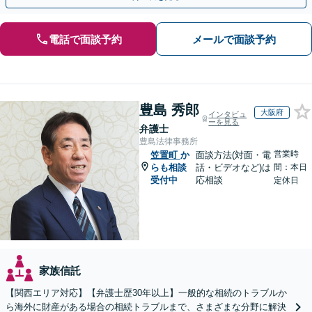
電話で面談予約
メールで面談予約
豊島 秀郎
大阪府
インタビュ
ーを見る
弁護士
豊島法律事務所
営業時
笠置町
か
面談方法(対面・電
らも相談
話・ビデオなど)は
間：本日
受付中
応相談
定休日
家族信託
【関西エリア対応】【弁護士歴30年以上】一般的な相続のトラブルか
ら海外に財産がある場合の相続トラブルまで、さまざまな分野に解決