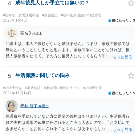
4
成年後見人しか手立ては無いの？
#認知症・意思疎通不能
#家族信託
#成年後見(生前の財産管理)
2023年1月4日
役にたった
3
匿名B
弁護士
弁護士は、本人の依頼がないと動けません。つまり、家族の依頼では
無理ということになるかと思います。家族間争いごとがなければ、後
見人候補者をたてて、その方に後見人になってもらう手続をすすめた
ほうが、今後もいろいろやりやすくなると思います。
5
生活保護に関しての悩み
#相続手続き
#家族信託
#家族間の相続トラブル
#相続税対策
2022年11月14日
役にたった
5
寺林 智栄
弁護士
保護費を受給していない方に返金の義務はありませんが、生活保護行
政の実務は現場の裁量に任されるところも大きいので、「お支払いで
きませんか」とお伺いされることくらいはあるかもしれません。 通報
するかどうかは、あなたとお父さんの妹さんとの関係などを総合的に