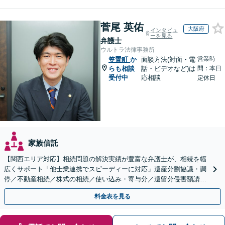
菅尾 英佑
大阪府
インタビュ
ーを見る
弁護士
ウルトラ法律事務所
営業時
笠置町
か
面談方法(対面・電
らも相談
話・ビデオなど)は
間：本日
受付中
応相談
定休日
家族信託
【関西エリア対応】相続問題の解決実績が豊富な弁護士が、相続を幅
広くサポート「他士業連携でスピーディーに対応」遺産分割協議・調
停／不動産相続／株式の相続／使い込み・寄与分／遺留分侵害額請求
／相続放棄（借金の相続）／遺言書作成
料金表を見る