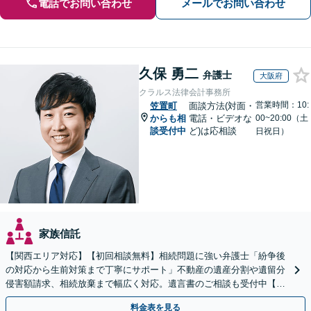
電話でお問い合わせ
メールでお問い合わせ
久保 勇二
弁護士
大阪府
クラルス法律会計事務所
営業時間：10:
笠置町
面談方法(対面・
からも相
電話・ビデオな
00~20:00（土
談受付中
ど)は応相談
日祝日）
家族信託
【関西エリア対応】【初回相談無料】相続問題に強い弁護士「紛争後
の対応から生前対策まで丁寧にサポート」不動産の遺産分割や遺留分
侵害額請求、相続放棄まで幅広く対応。遺言書のご相談も受付中【夜
間・休日面談可】【WEB面談】【完全個室】
料金表を見る