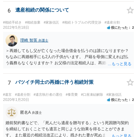
考えてご判断いただくのが良いと思います。
6
遺産相続の関係について
#相続手続き
#相続放棄
#家族信託
#相続トラブルの代理交渉
#遺産分割
2022年5月18日
役にたった
2
理崎 智英
弁護士
＞再婚してもし父が亡くなった場合借金を払うのは誰になりますか？
ちなみに再婚相手にも2人の子供がいます。 戸籍を母側に変えれば払
う義務もなくなりますか？ お父様の法定相続人は、再婚相手とご相談
者様なので、お父様の借金はご相談者様も相続することになります。
戸籍がどこにあるのかは関係ありません。 ただし、お父様が亡くなっ
たことを知ってから３か月以内に家庭裁判所にて「相続放棄」の手続
7
バツイチ同士の再婚に伴う相続対策
をすれば、ご相談者様はお父様の借金は相続しません。
#遺言
#遺産分割
#遺言執行者の選任
#養育費
#口座凍結解除
#家族信託
2020年1月20日
役にたった
2
匿名A
弁護士
婚前契約書などで、「死んだら遺産を贈与する」という死因贈与契約
を締結しておくことでも遺言と同じような効果を得ることができま
す。 また最近の相続法改正により、残された妻が死ぬまで家に住み続