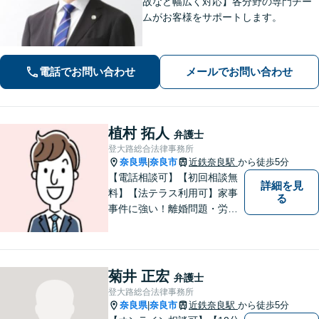
故など幅広く対応】各分野の専門チー
ムがお客様をサポートします。
電話でお問い合わせ
メールでお問い合わせ
植村 拓人
弁護士
登大路総合法律事務所
奈良県
奈良市
近鉄奈良駅
から徒歩5分
|
【電話相談可】【初回相談無
詳細を見
料】【法テラス利用可】家事
る
事件に強い！離婚問題・労働
問題・借金トラブルなど幅広
く解決。丁寧なサポート＆親
身な姿勢を心がけて対応！相
談しやすい弁護士を目指す
菊井 正宏
弁護士
【夜間・休日面談可】【完全
登大路総合法律事務所
個室】【近鉄奈良駅5分】
奈良県
奈良市
近鉄奈良駅
から徒歩5分
|