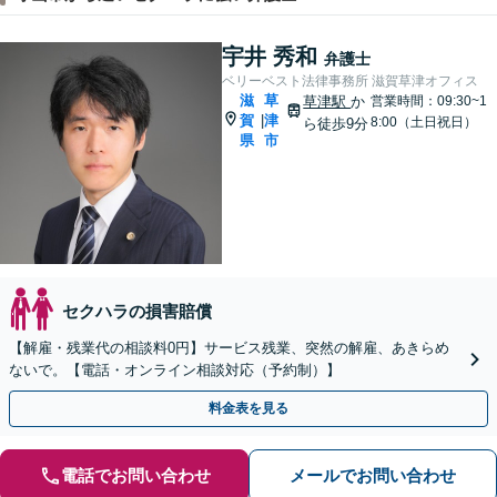
宇井 秀和
弁護士
ベリーベスト法律事務所 滋賀草津オフィス
滋
草
草津駅
か
営業時間：09:30~1
賀
津
|
8:00（土日祝日）
ら徒歩9分
県
市
セクハラの損害賠償
【解雇・残業代の相談料0円】サービス残業、突然の解雇、あきらめ
ないで。【電話・オンライン相談対応（予約制）】
料金表を見る
電話でお問い合わせ
メールでお問い合わせ