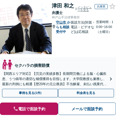
津田 和之
兵庫県
インタビュ
ーを見る
弁護士
神戸山手法律事務所
営業時間：1
守山市
か
面談方法(対面・
らも相談
電話・ビデオな
0:00~16:00
受付中
ど)は応相談
（土曜日）
セクハラの損害賠償
【関西エリア対応】【労災の実績多数】長期間労働による脳・心臓疾
患、うつ病等の適切な補償獲得を目指します。大学院教授も兼務し、
最新の判例にも精通【歴20年の元公務員】不当解雇、未払い残業代
等、労働者の立場から親身にサポート【初回相談無料】
事例を見る(1件)
料金表を見る
電話で面談予約
メールで面談予約