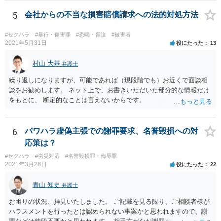
万が一、慰謝料請求が認められるにしても金額としては微々たるもの
かと思いますが、依頼する弁護士に詳細を説明したうえで指示を仰い
5
会社からの不当な損害賠償請求への法的対処方法
だ方がいいかと思います。
#セクハラ
#暴行・傷害罪
#恐喝・脅迫
#被害者
2021年5月31日
役にたった
13
村山 大基
弁護士
繰り返しになりますが、可能であれば（現段階でも）お近くで面談相
談をお勧めします。 ネット上で、お書きいただいた部分的な情報だけ
をもとに、 断定的なことは言えないからです。
6
パワハラ虚偽主張での謝罪要求、名誉毀損への対
応策は？
#セクハラ
#労災対応
#名誉毀損罪・侮辱罪
2021年3月28日
役にたった
22
青山 知史
弁護士
お困りの状況、拝見いたしました。 ご記載を見る限り、ご相談者様が
ハラスメントを行ったとは認められない事案かと思われますので、謝