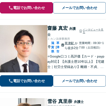
電話でお問い合わせ
メールでお問い合わせ
齋藤 真宏
弁護
インタビューを見
る
士
ミカン法律事務所
滋
草
草津駅
か
営業時間：09:30~1
賀
津
|
7:00（土日祝日）
ら徒歩2分
県
市
⭐️Google口コミ高評価【カード・payp
ay対応】【弁護士歴10年以上】【宅建
士｜社労士登録あり】離婚・不貞、破
産、不動産、相続、行政事件に注力！
リラックスしてお越しください。丁寧
電話でお問い合わせ
メールでお問い合わせ
にお話をお聴きします【草津駅2分｜駐
車場あり】【土日祝対応】
雪谷 真里奈
弁護士