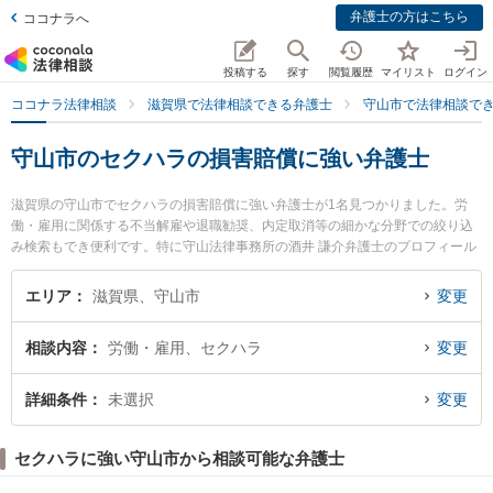
弁護士の方はこちら
ココナラへ
投稿する
探す
閲覧履歴
マイリスト
ログイン
ココナラ法律相談
滋賀県で法律相談できる弁護士
守山市で法律相談で
守山市のセクハラの損害賠償に強い弁護士
滋賀県の守山市でセクハラの損害賠償に強い弁護士が1名見つかりました。労
働・雇用に関係する不当解雇や退職勧奨、内定取消等の細かな分野での絞り込
み検索もでき便利です。特に守山法律事務所の酒井 謙介弁護士のプロフィール
情報や弁護士費用、強みなどが注目されています。『守山市で土日や夜間に発
生したセクハラの損害賠償のトラブルを今すぐに弁護士に相談したい』『セク
エリア
滋賀県、守山市
変更
ハラの損害賠償のトラブル解決の実績豊富な近くの弁護士を検索したい』『初
回相談無料でセクハラの損害賠償を法律相談できる守山市内の弁護士に相談予
相談内容
労働・雇用、セクハラ
変更
約したい』などでお困りの相談者さんにおすすめです。
詳細条件
未選択
変更
セクハラに強い守山市から相談可能な弁護士