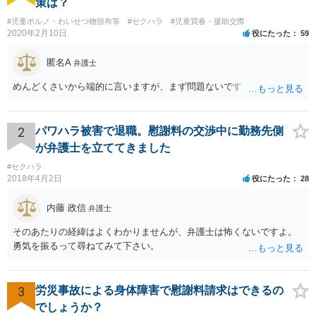
策は？
#児童ポルノ・わいせつ物頒布等
#セクハラ
#児童買春・援助交際
2020年2月10日
役にたった
59
匿名A
弁護士
めんどくさいから端的に言いますが、まず問題ないです
2
パワハラ被害で退職。慰謝料の交渉中に勤務先側
が弁護士を立ててきました
#セクハラ
2018年4月2日
役にたった
28
内藤 政信
弁護士
そのあたりの経緯はよくわかりませんが、弁護士は怖くないですよ。
勇気を振るって尋ねてみて下さい。
3
労災事故による身体障害で慰謝料請求はできるの
でしょうか？