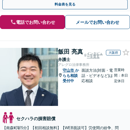
使双方に対応】【Web面談OK】
料金表を見る
電話でお問い合わせ
メールでお問い合わせ
飯田 亮真
大阪府
インタビュ
ーを見る
弁護士
アレグロ法律事務所
営業時
守山市
か
面談方法(対面・電
らも相談
話・ビデオなど)は
間：本日
受付中
応相談
定休日
セクハラの損害賠償
【南森町駅5分】【初回相談無料】【WEB面談可】労使間の紛争、問