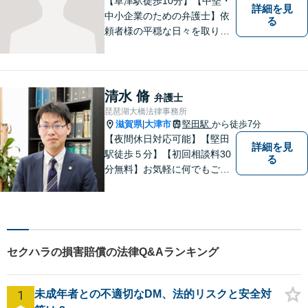
【草津駅徒歩10分】【中堅・
詳細を見
中小企業のための弁護士】依
る
頼者様の平穏な日々を取り戻
すため、丁寧で迅速なリーガ
ルサービスをお届けします。
専門家ネットワークを駆使し
て、スピード感のあるシーム
清水 脩
弁護士
レスな対応を実現します。
琵琶湖大橋法律事務所
滋賀県
大津市
堅田駅
から徒歩7分
|
【夜間休日対応可能】【堅田
詳細を見
駅徒歩５分】【初回相談料30
る
分無料】お気軽に何でもご相
談ください。弁護士は、あな
たの味方です。
セクハラの損害賠償の法律Q&Aランキング
1
未成年者との不適切なDM、法的リスクと安全対