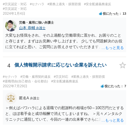
#労災認定・対応
#セクハラ
#業務上過失・損害賠償
#安全配慮義務違反
#労災認定・対応
2024年1月4日
役にたった
13
労働・雇用に強い弁護士
山本 恭輔
弁護士
大変なお怪我をされ、その上過酷な労働環境に置かれ、お困りのこと
と存じます。まずはお見舞い申し上げます。 少しでも問題解決のお役
に立てればと思い、ご質問にお答えさせていただきます。 ご相談者の
具体的な会社内での立場や入手可能な証拠資料にもよりますが、お怪
我に関しては労災保険からの給付や会社からの損害賠償が、過重労働
に関しては未払残業代の支払が受けられる可能性がある事案とお見受
4
個人情報開示請求に応じない企業を訴えたい
けします。 請求が認められる可能性や採るべき手続を検討するには、
様々な事情のヒアリングや証拠資料の検討が必要になるため、今後の
#セクハラ
#労働・雇用契約違反
#労災対応
#業務上過失・損害賠償
方針の検討も含め、一度面談にて法律相談をされることをおすすめし
#退職理由(自己都合・会社都合)
#安全配慮義務違反
2022年7月29日
役にたった
7
ます。
匿名A
弁護士
＞例えばパワハラによる退職での慰謝料の相場が50～100万円だとする
と、ほぼ着手金と成功報酬で消えてしまいますね。 ＞元々メンタルク
リニックに通院していて、今回の一連の出来事でさらに悪化した事実
を医師の診断書で証拠として提出しても慰謝料は変わらないですか？