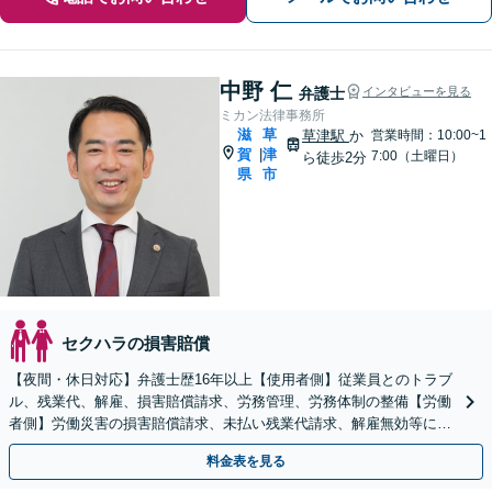
中野 仁
弁護士
インタビューを見る
ミカン法律事務所
滋
草
草津駅
か
営業時間：10:00~1
賀
津
|
7:00（土曜日）
ら徒歩2分
県
市
セクハラの損害賠償
【夜間・休日対応】弁護士歴16年以上【使用者側】従業員とのトラブ
ル、残業代、解雇、損害賠償請求、労務管理、労務体制の整備【労働
者側】労働災害の損害賠償請求、未払い残業代請求、解雇無効等に対
応【JR草津駅2分】
料金表を見る