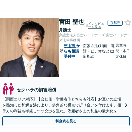
宮田 聖也
京都府
インタビュ
ーを見る
弁護士
弁護士法人富士パートナーズ 富士パートナー
ズ法律事務所
営業時
守山市
か
面談方法(対面・電
らも相談
話・ビデオなど)は
間：本日
受付中
応相談
定休日
セクハラの損害賠償
【関西エリア対応】【会社側・労働者側どちらも対応】お互いの立場
を熟知した和解交渉により、多角的な視点で折り合いを付けます。相
手方の利益も考慮しつつ交渉を重ね、依頼者さまの利益の最大化を目
指す「不当解雇／労災の損害賠償請求／未払い残業代請求」
料金表を見る