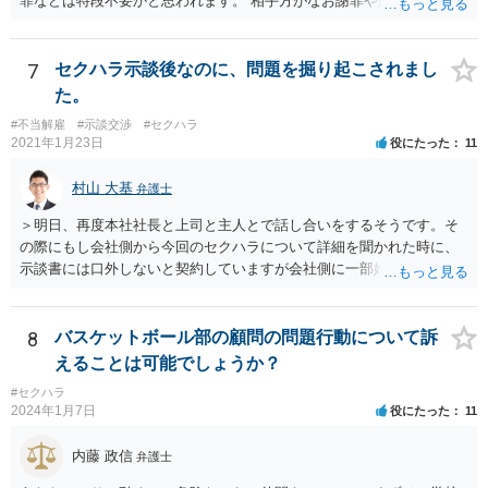
罪などは特段不要かと思われます。 相手方がなお謝罪や賠償を要求す
る場合、こうした観点で内容証明郵便などの通知を発したり、また、
訴訟などによって債務不存在確認などを求めることも可能です。 相手
方の行為は、ご相談者様の名誉や名誉感情を損なう事項を第三者に通
7
セクハラ示談後なのに、問題を掘り起こされまし
知したものであり、社内でも共有されている実態を考えれば、金額の
た。
多寡は別として、名誉毀損に基づく損害賠償請求などが成立する可能
#不当解雇
#示談交渉
#セクハラ
性もあるかと思われます。 本件に対する対応ですが、そもそも根拠を
2021年1月23日
役にたった
11
欠く主張であり、会社としても相手方の請求を取り合うつもり事態が
ない可能性もあるかと思われます。 こうした場合であれば、結局は相
村山 大基
弁護士
手方として、言い分がなにも通らないまま、断念ををすることにな
り、ご相談者様も直接に問題のある人物と接触を持たずに済むかと思
＞明日、再度本社社長と上司と主人とで話し合いをするそうです。そ
いますので、必ずしも、ご相談者様がコストをかけて、相手方を責め
の際にもし会社側から今回のセクハラについて詳細を聞かれた時に、
るまでをしなくともよいかとも考えられます。 もっとも、ご相談者様
示談書には口外しないと契約していますが会社側に一部始終を話して
として本件行動が納得できない場合には、コスト面も生じることから
しまって良いのでしょうか？もし会社側の質問に答えてはいけない場
十分にご検討をいただく必要はあるかと思いますが、相手方に対して
合、どのように対応したら良いですか？ 一番無難なのは、①事前に弁
正式な警告の書面を送ったり、名誉毀損に当たりうる行為について、
護士に相談してからにしたい、と伝え、②話し合いを延期してもらっ
8
バスケットボール部の顧問の問題行動について訴
賠償を求めていく余地はあるかと思われます。
てご主人が近くで法律相談に行くことです。 ネット上ですと、示談書
えることは可能でしょうか？
も確認できませんし、「言葉による下ネタ」がどのようなものか、示
#セクハラ
談に至る具体的な経緯、示談後相手が会社に話した内容など、詳しい
2024年1月7日
役にたった
11
事情がわかりません。これらの事情がわからずに、相談者さんからの
又聞きの情報だけをもとに回答するのは妥当ではないと考えるからで
内藤 政信
弁護士
す。