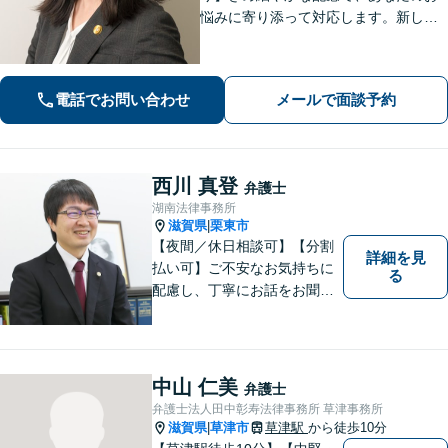
悩みに寄り添って対応します。新しい
人生のスタートが切れるよう、法律の
プロとして最後までサポート。お気軽
にご相談ください。
電話でお問い合わせ
メールで面談予約
西川 真登
弁護士
湖南法律事務所
滋賀県
栗東市
|
【夜間／休日相談可】【分割
詳細を見
払い可】ご不安なお気持ちに
る
配慮し、丁寧にお話をお聞き
することを信条としていま
す。お悩みの方は、一度お問
い合わせください。
中山 仁美
弁護士
弁護士法人田中彰寿法律事務所 草津事務所
滋賀県
草津市
草津駅
から徒歩10分
|