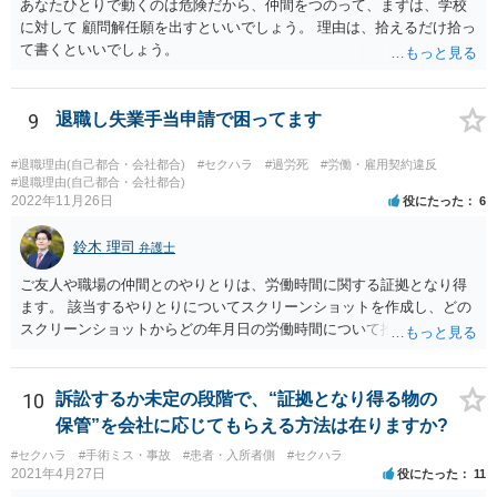
あなたひとりで動くのは危険だから、仲間をつのって、まずは、学校
に対して 顧問解任願を出すといいでしょう。 理由は、拾えるだけ拾っ
て書くといいでしょう。
9
退職し失業手当申請で困ってます
#退職理由(自己都合・会社都合)
#セクハラ
#過労死
#労働・雇用契約違反
#退職理由(自己都合・会社都合)
2022年11月26日
役にたった
6
鈴木 理司
弁護士
ご友人や職場の仲間とのやりとりは、労働時間に関する証拠となり得
ます。 該当するやりとりについてスクリーンショットを作成し、どの
スクリーンショットからどの年月日の労働時間について推定できるか
報告書にまとめ、ハローワークに提出しましょう。
10
訴訟するか未定の段階で、“証拠となり得る物の
保管”を会社に応じてもらえる方法は在りますか?
#セクハラ
#手術ミス・事故
#患者・入所者側
#セクハラ
2021年4月27日
役にたった
11