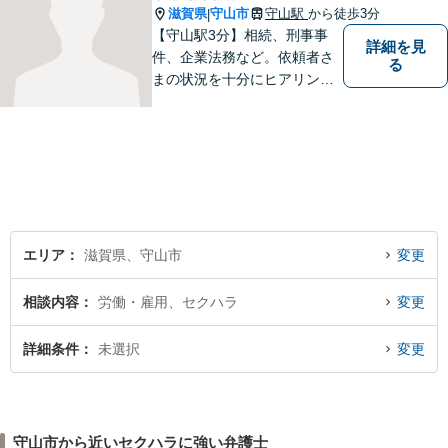
滋賀県
守山市
守山駅
から徒歩3分
|
【守山駅3分】相続、刑事事
詳細を見
件、企業法務など。依頼者さ
る
まの状況を十分にヒアリング
し、あらゆる観点から解決策
をご提案してまいります。丁
寧に、迅速に、柔軟に対応し
ます。お気軽にご相談くださ
い【隣接駐車場あり】
エリア
滋賀県、守山市
変更
相談内容
労働・雇用、セクハラ
変更
詳細条件
未選択
変更
守山市から近いセクハラに強い弁護士