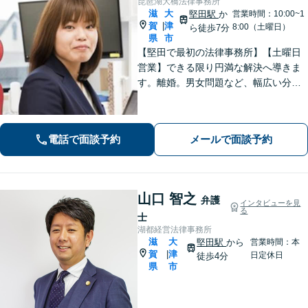
琵琶湖大橋法律事務所
滋
大
堅田駅
か
営業時間：10:00~1
賀
津
|
8:00（土曜日）
ら徒歩7分
県
市
【堅田で最初の法律事務所】【土曜日
営業】できる限り円満な解決へ導きま
す。離婚。男女問題など、幅広い分野
のご相談に対応可能。相談しやすいよ
う、丁寧なヒアリングをいたします。
電話で面談予約
メールで面談予約
山口 智之
弁護
インタビューを見
る
士
湖都経営法律事務所
滋
大
堅田駅
から
営業時間：本
賀
津
|
日定休日
徒歩4分
県
市