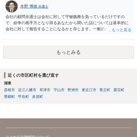
木野 博徳
弁護士
会社の顧問弁護士は会社に対して守秘義務を負っているだけですの
で、紛争の相手方となり得るあなたから聞いた話については基本的に
会社に対して報告することになるかと存じます。一般的に弁護士かぎ
りの話にしてほしいという相手方の要望を受け容れることは状況によ
ってはあるかもしれませんが、相手方に誤解を与える可能性があり、
利益相反の問題が生じうるのでそういった要請は拒絶する場合が大半
もっとみる
でしょうし、とりわけ今回の状況において弁護士かぎりの話にしてほ
しいという要望を受け容れる弁護士はほとんどいないと思います。 会
社内の部署に相談した場合についても通常は会社内で情報共有が図ら
れるでしょうから、結局のところ、関係資料等をまとめて一度弁護士
近くの市区町村を選び直す
に相談した上で、事案の見通し等を示してもらい、訴訟するかどうか
湖東
を早急に決断された方が良いかと存じます。訴訟提起を選択される場
合は、通常、会社が隠蔽のため過去の記録を廃棄すること等を防ぐた
彦根市
近江八幡市
草津市
守山市
野洲市
東近江市
竜王町
愛荘町
め、弁護士と相談の上、訴え提起前の証拠保全の要否等を検討するこ
豊郷町
甲良町
多賀町
とになります。 いずれにせよ、あなたの動きを悟られた場合、少なく
とも一般論としては会社が隠蔽工作を行う可能性があるため、慎重な
対応が必要になってくるかと存じます。