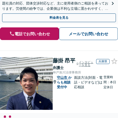
題社員の対応、団体交渉対応など、主に使用者側のご相談を承ってお
ります。労使間の紛争では、企業側は不利な立場に置かれやすく、適
切な対応が必要です。お早めに弁護士にご相談ください。
料金表を見る
電話でお問い合わせ
メールでお問い合わせ
藤掛 昂平
兵庫県
インタビュ
ーを見る
弁護士
神戸湊川法律事務所
営業時
守山市
か
面談方法(対面・電
らも相談
話・ビデオなど)は
間：本日
受付中
応相談
定休日