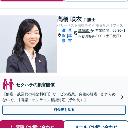
髙橋 咲衣
弁護士
ベリーベスト法律事務所 滋賀草津オフィス
滋
草
草津駅
か
営業時間：09:30~1
賀
津
|
8:00（土日祝日）
ら徒歩9分
県
市
セクハラの損害賠償
【解雇・残業代の相談料0円】サービス残業、突然の解雇、あきらめ
ないで。【電話・オンライン相談対応（予約制）】
料金表を見る
電話でお問い合わせ
メールでお問い合わせ