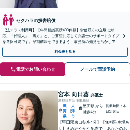
セクハラの損害賠償
【法テラス利用可】【年間相談実績400件超】労使双方の立場に対
応。「代理人」「裏方」と、ご要望に応じて弁護士のサポートタイプ
を選択可能です。早期解決をできるよう、事務所の知見を活かしアド
バイスいたします【堅田駅4分】【無料駐車場あり】
料金表を見る
電話でお問い合わせ
メールで面談予約
宮本 向日葵
弁護士
湖都経営法律事務所
滋
大
堅田駅
から
営業時間：本
賀
津
|
日定休日
徒歩4分
県
市
【堅田駅東口徒歩4分】【無料駐車場あ
り】きめ細やかな配慮で、あなたのお