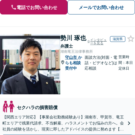
電話でお問い合わせ
メールでお問い合わせ
勢川 琢也
滋賀県
インタビュ
ーを見る
弁護士
湖南竜王法律事務所
営業時
守山市
か
面談方法(対面・電
らも相談
話・ビデオなど)は
間：本日
受付中
応相談
定休日
セクハラの損害賠償
【関西エリア対応】【事業会社勤務経験あり】湖南市、甲賀市、竜王
町エリアで残業代請求、不当解雇、ハラスメントでお悩みの方へ。会
社員の経験を活かし、現実に即したアドバイスの提供に努めます【労