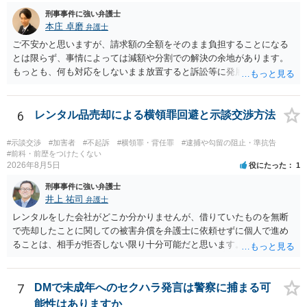
刑事事件に強い弁護士
本庄 卓磨
弁護士
ご不安かと思いますが、請求額の全額をそのまま負担することになる
とは限らず、事情によっては減額や分割での解決の余地があります。
もっとも、何も対応をしないまま放置すると訴訟等に発展してしまう
可能性がありますので、お早めに弁護士にご相談されることをおすす
めします。
6
レンタル品売却による横領罪回避と示談交渉方法
#示談交渉
#加害者
#不起訴
#横領罪・背任罪
#逮捕や勾留の阻止・準抗告
#前科・前歴をつけたくない
2026年8月5日
役にたった
1
刑事事件に強い弁護士
井上 祐司
弁護士
レンタルをした会社がどこか分かりませんが、借りていたものを無断
で売却したことに関しての被害弁償を弁護士に依頼せずに個人で進め
ることは、相手が拒否しない限り十分可能だと思います。 見積を出し
てもらって、それが妥当か（正規品の市場価格と大きく齟齬がない
か）、弁護士に法律相談において助言をもらえば足りるでしょう。
7
DMで未成年へのセクハラ発言は警察に捕まる可
能性はありますか