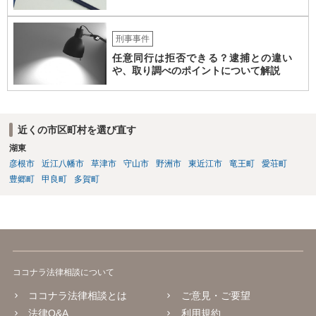
刑事事件
任意同行は拒否できる？逮捕との違い
や、取り調べのポイントについて解説
近くの市区町村を選び直す
湖東
彦根市
近江八幡市
草津市
守山市
野洲市
東近江市
竜王町
愛荘町
豊郷町
甲良町
多賀町
ココナラ法律相談について
ココナラ法律相談とは
ご意見・ご要望
法律Q&A
利用規約