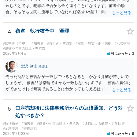
込むのとでは、犯罪の成否から全く違うことになります。前者の場
合、そもそも世間に流布していなければ名誉や信用、業務にかかる犯
罪は成立しないことになります。
4
窃盗 執行猶予中 冤罪
#加害者（再犯）
#加害者
#万引き・窃盗罪
#冤罪・無実・正当防衛
#示談交渉
#逮捕や勾留の阻止・準抗告
2026年8月4日
役にたった
3
鬼沢 健士
弁護士
売った商品と被害品が一致しているとなると、かなり弁解が苦しいで
しょうが、 被害品は指輪ですから一致しないはずです。 被害の裏付け
ができなければ無実であることはわかってもらえるはずです。
5
口座売却後に法律事務所からの返済通知、どう対
処すべきか？
#執行猶予
#加害者
#逮捕や勾留の阻止・準抗告
#逮捕による解雇・退学回避
#示談交渉
#特殊詐欺
2026年7月23日
役にたった
5