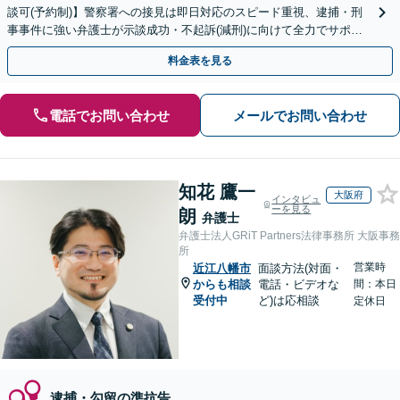
談可(予約制)】警察署への接見は即日対応のスピード重視、逮捕・刑
事事件に強い弁護士が示談成功・不起訴(減刑)に向けて全力でサポー
トします。【加害者側の相談専門】
料金表を見る
電話でお問い合わせ
メールでお問い合わせ
知花 鷹一
大阪府
インタビュ
ーを見る
朗
弁護士
弁護士法人GRiT Partners法律事務所 大阪事務
所
営業時
近江八幡市
面談方法(対面・
からも相談
電話・ビデオな
間：本日
受付中
ど)は応相談
定休日
逮捕・勾留の準抗告