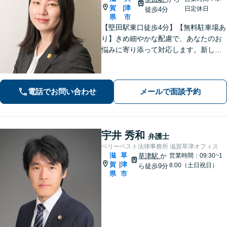
賀
津
|
日定休日
徒歩4分
県
市
【堅田駅東口徒歩4分】【無料駐車場あ
り】きめ細やかな配慮で、あなたのお
悩みに寄り添って対応します。新しい
人生のスタートが切れるよう、法律の
プロとして最後までサポート。お気軽
にご相談ください。
電話でお問い合わせ
メールで面談予約
宇井 秀和
弁護士
ベリーベスト法律事務所 滋賀草津オフィス
滋
草
草津駅
か
営業時間：09:30~1
賀
津
|
8:00（土日祝日）
ら徒歩9分
県
市