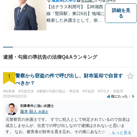
滋賀県
大津市
堅田駅
から徒歩4分
|
【法テラス利用可】【JR湖西
詳細を見
線「堅田駅」東口5分】地域に
る
根差した弁護士として、依頼
者の方に寄り添い、丁寧・親
切にお話を伺い、信頼関係を
築いていけるよう尽力いたし
ます。弁護士に依頼するのは
敷居が高いとお考えの方も、
逮捕・勾留の準抗告の法律Q&Aランキング
まずは一度ご相談ください。
1
警察から窃盗の件で呼び出し、財布返却で自首す
べきか？
#加害者
#示談交渉
#逮捕や勾留の阻止・準抗告
#不起訴
#万引き・窃盗罪
2026年8月2日
役にたった
5
刑事事件に強い弁護士
藤本 顯人
弁護士
元警察官の弁護士です。 すでに犯人として特定されているので自首は
成立しませんが、任意での呼び出しなので逮捕はされないと思いま
す。 なお、被害者が財布を置き忘れ、その後にあなたがトイレに入