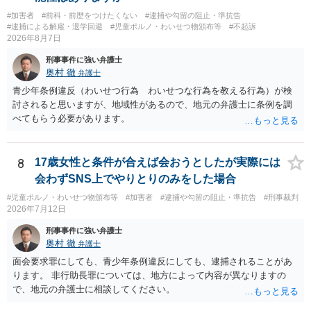
#加害者
#前科・前歴をつけたくない
#逮捕や勾留の阻止・準抗告
#逮捕による解雇・退学回避
#児童ポルノ・わいせつ物頒布等
#不起訴
2026年8月7日
刑事事件に強い弁護士
奥村 徹
弁護士
青少年条例違反（わいせつ行為 わいせつな行為を教える行為）が検
討されると思いますが、地域性があるので、地元の弁護士に条例を調
べてもらう必要があります。
8
17歳女性と条件が合えば会おうとしたが実際には
会わずSNS上でやりとりのみをした場合
#児童ポルノ・わいせつ物頒布等
#加害者
#逮捕や勾留の阻止・準抗告
#刑事裁判
2026年7月12日
刑事事件に強い弁護士
奥村 徹
弁護士
面会要求罪にしても、青少年条例違反にしても、逮捕されることがあ
ります。 非行助長罪については、地方によって内容が異なりますの
で、地元の弁護士に相談してください。