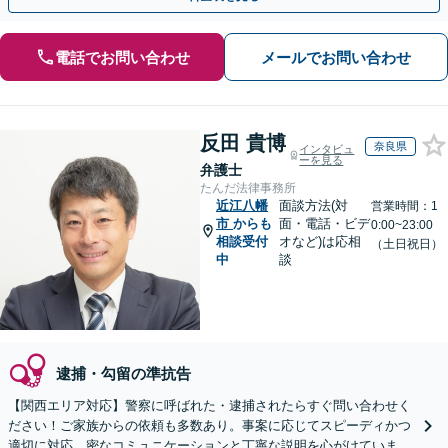
電話でお問い合わせ
メールでお問い合わせ
反田 貴博
奈良県
インタビュ
ーを見る
弁護士
たんだ法律事務所
近江八幡
面談方法(対
営業時間：1
市
からも
面・電話・ビデ
0:00~23:00
相談受付
オなど)は応相
（土日祝日）
中
談
逮捕・勾留の準抗告
【関西エリア対応】警察に呼ばれた・逮捕されたらすぐ問い合わせく
ださい！ご家族からの依頼も多数あり。事案に応じてスピーディかつ
適切に対応。密なコミュニケーションと丁寧な説明を心がけています