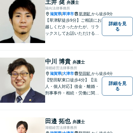
土井 奨
弁護士
陽向法律事務所
滋賀県
草津市
草津駅
から徒歩9分
|
【草津駅徒歩9分】ご相談にお
詳細を見
越しくださったかたが、リラ
る
ックスしてお話いただけるよ
うな対応を心がけておりま
す。法的トラブルに対して弁
護士が力になれることは多い
です。 ご相談を躊躇われてい
中川 博貴
弁護士
る方もお気軽に、ご相談にい
湖都経営法律事務所
らしてください。
滋賀県
大津市
堅田駅
から徒歩4分
|
【堅田駅東口徒歩4分】【法
詳細を見
人・個人対応】借金・離婚・
る
刑事事件・相続・労働に関す
るトラブルはお任せくださ
い。顧問契約・企業法務全般
に対応。困りの際はぜひ一度
お話をお聞かせください。
田邉 拓也
弁護士
【無料駐車場あり】
湖都経営法律事務所