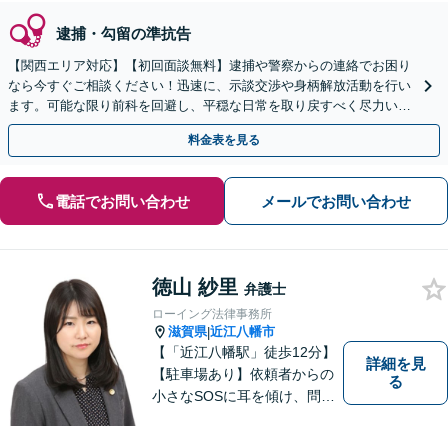
逮捕・勾留の準抗告
【関西エリア対応】【初回面談無料】逮捕や警察からの連絡でお困り
なら今すぐご相談ください！迅速に、示談交渉や身柄解放活動を行い
ます。可能な限り前科を回避し、平穏な日常を取り戻すべく尽力いた
します【休日・夜間相談可】
料金表を見る
電話でお問い合わせ
メールでお問い合わせ
徳山 紗里
弁護士
ローイング法律事務所
滋賀県
近江八幡市
|
【「近江八幡駅」徒歩12分】
詳細を見
【駐車場あり】依頼者からの
る
小さなSOSに耳を傾け、問題
解決に導くことが出来る、そ
んな弁護士でありたいと考え