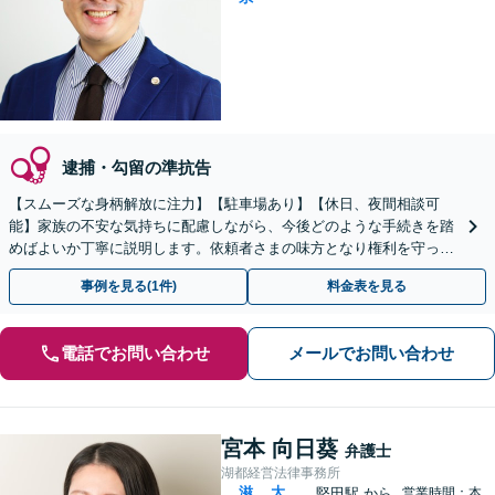
逮捕・勾留の準抗告
【スムーズな身柄解放に注力】【駐車場あり】【休日、夜間相談可
能】家族の不安な気持ちに配慮しながら、今後どのような手続きを踏
めばよいか丁寧に説明します。依頼者さまの味方となり権利を守って
いきますので、お早めにご相談ください。
事例を見る(1件)
料金表を見る
電話でお問い合わせ
メールでお問い合わせ
宮本 向日葵
弁護士
湖都経営法律事務所
滋
大
堅田駅
から
営業時間：本