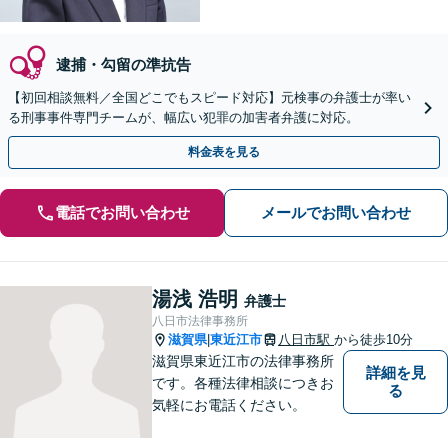
逮捕・勾留の準抗告
【初回相談無料／全国どこでもスピード対応】元検事の弁護士が率い
る刑事事件専門チームが、幅広い犯罪の加害者弁護に対応。
料金表を見る
電話でお問い合わせ
メールでお問い合わせ
湯浅 浩明
弁護士
八日市法律事務所
滋賀県
東近江市
八日市駅
から徒歩10分
|
滋賀県東近江市の法律事務所
詳細を見
です。各種法律相談につきお
る
気軽にお電話ください。