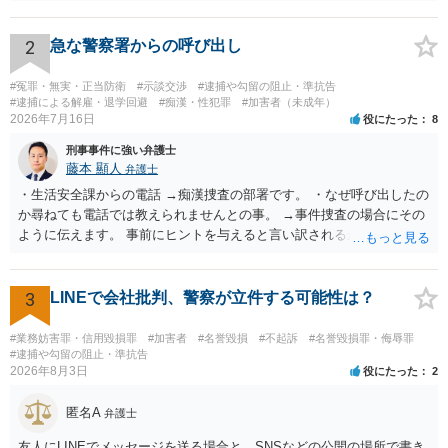
り、再び被害者がトイレに戻ったら財布が無かったような事情がある
と言い逃れはかなり厳しいものと思います。
2
急な警察署からの呼び出し
#冤罪・無実・正当防衛
#示談交渉
#逮捕や勾留の阻止・準抗告
#逮捕による解雇・退学回避
#痴漢・性犯罪
#加害者（未成年）
2026年7月16日
役にたった
8
刑事事件に強い弁護士
藤本 顯人
弁護士
・生活安全課からの電話 →痴漢捜査の部署です。 ・なぜ呼び出したの
か尋ねても電話では教えられませんとの事。 →事件捜査の場合にその
ように伝えます。 事前にヒントを与えると言い訳されるからです。 ・
満員電車の中でかなり女性と密着してしまった可能性があるとの心当
たり →やはり痴漢として疑われているのでは。 そもそも痴漢をやって
ないのであれば、何も疑われる筋合いは無いわけですし狼狽える必要
3
LINEで会社批判、警察が立件する可能性は？
はないですね。
#業務妨害罪・信用毀損罪
#加害者
#名誉毀損
#不起訴
#名誉毀損罪・侮辱罪
#逮捕や勾留の阻止・準抗告
2026年8月3日
役にたった
2
匿名A
弁護士
友人にLINEでメッセージを送る場合と、SNSなどの公開の場所で書き