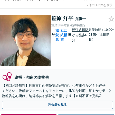
2件中 1-2件を表示
笹原 洋平
弁護士
滋賀刑事総合法律事務所
近江八幡駅
営業時間：10:00~
滋
近江
23:59（土日祝
賀
八幡
から徒歩6
|
県
市
日）
分
逮捕・勾留の準抗告
【初回相談無料】刑事事件の解決実績が豊富。少年事件などもお任せ
ください。依頼者ファーストをモットーに、迅速な対応、細やかな業
務報告を心掛け、納得感ある解決を目指します【来所不要で完結O
K】【近江八幡駅8分】
料金表を見る