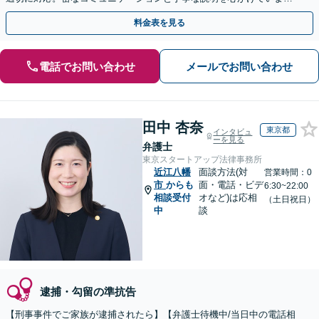
【初回相談無料】【休日・夜間対応可】
料金表を見る
電話でお問い合わせ
メールでお問い合わせ
田中 杏奈
東京都
インタビュ
ーを見る
弁護士
東京スタートアップ法律事務所
近江八幡
面談方法(対
営業時間：0
市
からも
面・電話・ビデ
6:30~22:00
相談受付
オなど)は応相
（土日祝日）
中
談
逮捕・勾留の準抗告
【刑事事件でご家族が逮捕されたら】【弁護士待機中/当日中の電話相