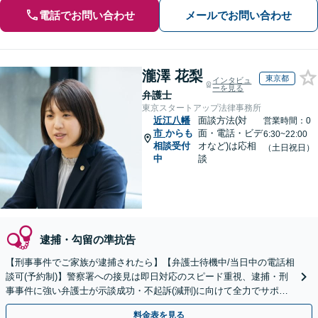
電話でお問い合わせ
メールでお問い合わせ
瀧澤 花梨
東京都
インタビュ
ーを見る
弁護士
東京スタートアップ法律事務所
近江八幡
面談方法(対
営業時間：0
市
からも
面・電話・ビデ
6:30~22:00
相談受付
オなど)は応相
（土日祝日）
中
談
逮捕・勾留の準抗告
【刑事事件でご家族が逮捕されたら】【弁護士待機中/当日中の電話相
談可(予約制)】警察署への接見は即日対応のスピード重視、逮捕・刑
事事件に強い弁護士が示談成功・不起訴(減刑)に向けて全力でサポー
トします。【加害者側の相談専門】
料金表を見る