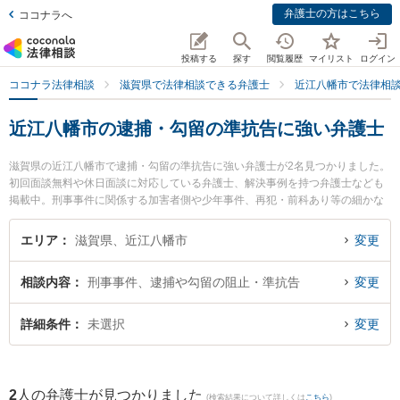
弁護士の方はこちら
ココナラへ
投稿する
探す
閲覧履歴
マイリスト
ログイン
ココナラ法律相談
滋賀県で法律相談できる弁護士
近江八幡市で法律相
近江八幡市の逮捕・勾留の準抗告に強い弁護士
滋賀県の近江八幡市で逮捕・勾留の準抗告に強い弁護士が2名見つかりました。
初回面談無料や休日面談に対応している弁護士、解決事例を持つ弁護士なども
掲載中。刑事事件に関係する加害者側や少年事件、再犯・前科あり等の細かな
分野での絞り込み検索もでき便利です。特に滋賀刑事総合法律事務所の笹原 洋
平弁護士やローイング法律事務所の徳山 紗里弁護士のプロフィール情報や弁護
エリア
滋賀県、近江八幡市
変更
士費用、強みなどが注目されています。『近江八幡市で土日や夜間に発生した
逮捕・勾留の準抗告のトラブルを今すぐに弁護士に相談したい』『逮捕・勾留
相談内容
刑事事件、逮捕や勾留の阻止・準抗告
変更
の準抗告のトラブル解決の実績豊富な近くの弁護士を検索したい』『初回相談
無料で逮捕・勾留の準抗告を法律相談できる近江八幡市内の弁護士に相談予約
したい』などでお困りの相談者さんにおすすめです。
詳細条件
未選択
変更
2
人の弁護士が見つかりました
(検索結果について詳しくは
こちら
)