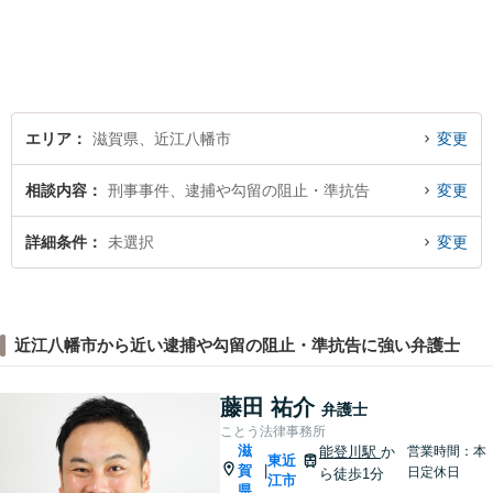
ております。 ぜひ一度私にご
相談ください。
エリア
滋賀県、近江八幡市
変更
相談内容
刑事事件、逮捕や勾留の阻止・準抗告
変更
詳細条件
未選択
変更
近江八幡市から近い逮捕や勾留の阻止・準抗告に強い弁護士
藤田 祐介
弁護士
ことう法律事務所
滋
能登川駅
か
営業時間：本
東近
賀
|
日定休日
ら徒歩1分
江市
県