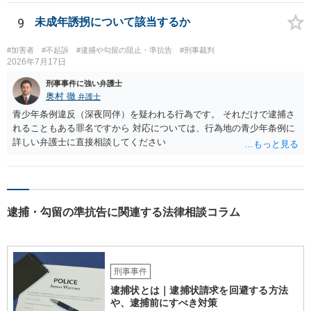
9
未成年誘拐について該当するか
#加害者
#不起訴
#逮捕や勾留の阻止・準抗告
#刑事裁判
2026年7月17日
刑事事件に強い弁護士
奥村 徹
弁護士
青少年条例違反（深夜同伴）を疑われる行為です。 それだけで逮捕さ
れることもある罪名ですから 対応については、行為地の青少年条例に
詳しい弁護士に直接相談してください
逮捕・勾留の準抗告に関連する法律相談コラム
刑事事件
逮捕状とは｜逮捕状請求を回避する方法
や、逮捕前にすべき対策