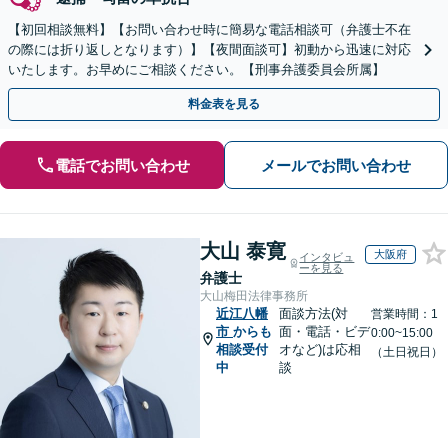
【初回相談無料】【お問い合わせ時に簡易な電話相談可（弁護士不在
の際には折り返しとなります）】【夜間面談可】初動から迅速に対応
いたします。お早めにご相談ください。【刑事弁護委員会所属】
料金表を見る
電話でお問い合わせ
メールでお問い合わせ
大山 泰寛
大阪府
インタビュ
ーを見る
弁護士
大山梅田法律事務所
近江八幡
面談方法(対
営業時間：1
市
からも
面・電話・ビデ
0:00~15:00
相談受付
オなど)は応相
（土日祝日）
中
談