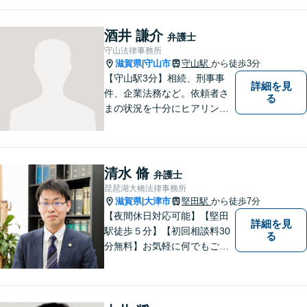
酒井 謙介
弁護士
守山法律事務所
滋賀県
守山市
守山駅
から徒歩3分
|
【守山駅3分】相続、刑事事
詳細を見
件、企業法務など。依頼者さ
る
まの状況を十分にヒアリング
し、あらゆる観点から解決策
をご提案してまいります。丁
寧に、迅速に、柔軟に対応し
ます。お気軽にご相談くださ
清水 脩
弁護士
い【隣接駐車場あり】
琵琶湖大橋法律事務所
滋賀県
大津市
堅田駅
から徒歩7分
|
【夜間休日対応可能】【堅田
詳細を見
駅徒歩５分】【初回相談料30
る
分無料】お気軽に何でもご相
談ください。弁護士は、あな
たの味方です。