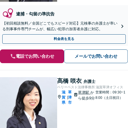
逮捕・勾留の準抗告
【初回相談無料／全国どこでもスピード対応】元検事の弁護士が率い
る刑事事件専門チームが、幅広い犯罪の加害者弁護に対応。
料金表を見る
電話でお問い合わせ
メールでお問い合わせ
髙橋 咲衣
弁護士
ベリーベスト法律事務所 滋賀草津オフィス
滋
草
草津駅
か
営業時間：09:30~1
賀
津
|
8:00（土日祝日）
ら徒歩9分
県
市