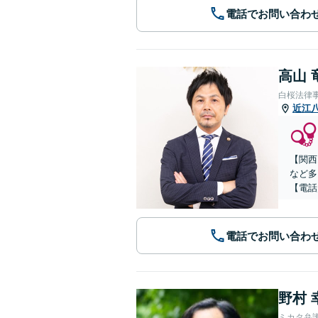
電話でお問い合わ
高山 
白桜法律
近江
【関西
など多
【電話
電話でお問い合わ
野村 
ミカタ弁