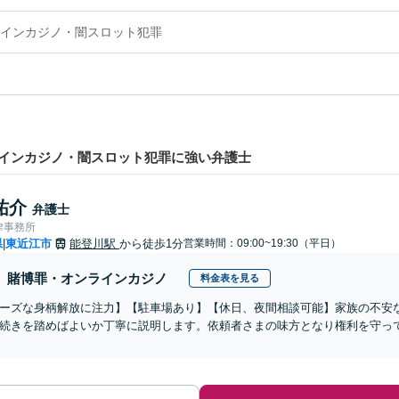
インカジノ・闇スロット犯罪
インカジノ・闇スロット犯罪に強い弁護士
祐介
弁護士
律事務所
県
東近江市
能登川駅
から徒歩1分
営業時間：09:00~19:30（平日）
|
賭博罪・オンラインカジノ
料金表を見る
ーズな身柄解放に注力】【駐車場あり】【休日、夜間相談可能】家族の不安
続きを踏めばよいか丁寧に説明します。依頼者さまの味方となり権利を守っ