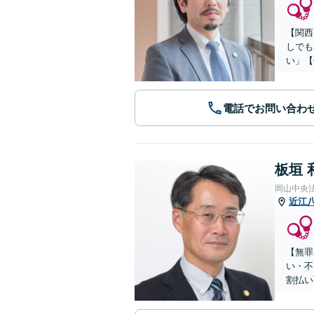
【関西
しでも
い」【
電話でお問い合わ
板垣 
岡山中央
近江
【無罪
い・不
割払い