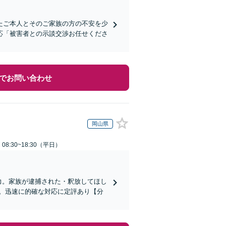
たご本人とそのご家族の方の不安を少
応「被害者との示談交渉お任せくださ
でお問い合わせ
岡山県
8:30~18:30（平日）
力。家族が逮捕された・釈放してほし
。迅速に的確な対応に定評あり【分