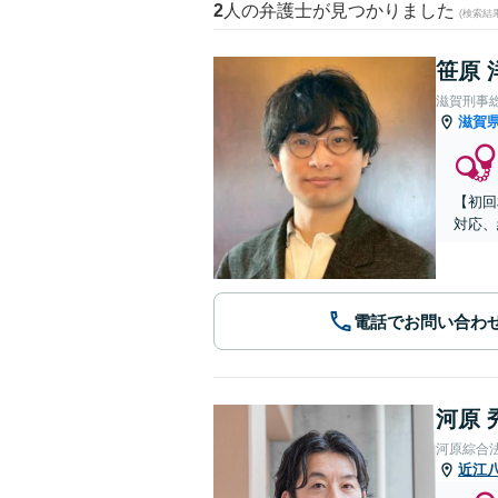
2
人の弁護士が見つかりました
(検索結
笹原 
滋賀刑事
滋賀
【初回
対応、
電話でお問い合わ
河原 
河原綜合
近江