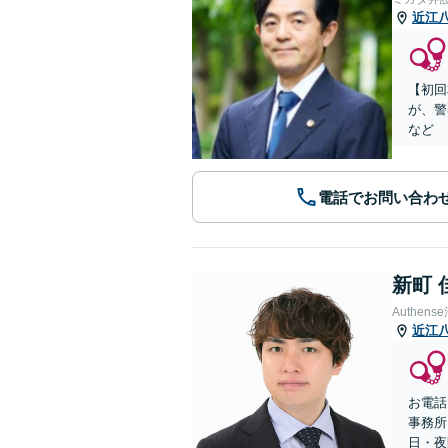
近江
【初回
が、警
など
電話でお問い合わ
新町 
Authe
近江
お電話
事務所
日・夜