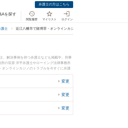
弁護士の方はこちら
&Aを探す
閲覧履歴
マイリスト
ログイン
弁護士
近江八幡市で賭博罪・オンラインカジノ・闇スロット犯罪に強い弁護士
護士、解決事例を持つ弁護士なども掲載中。刑事
所の笹原 洋平弁護士やローイング法律事務所
・オンラインカジノのトラブルを今すぐに弁護
・オンラインカジノを法律相談できる近江八幡市
変更
変更
変更