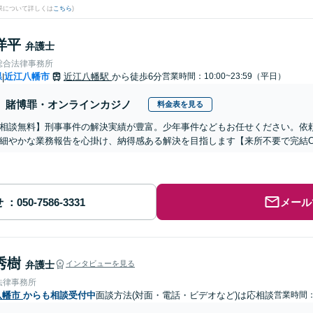
果について詳しくは
こちら
)
洋平
弁護士
総合法律事務所
県
近江八幡市
近江八幡駅
から徒歩6分
営業時間：10:00~23:59（平日）
|
賭博罪・オンラインカジノ
料金表を見る
相談無料】刑事事件の解決実績が豊富。少年事件などもお任せください。依
細やかな業務報告を心掛け、納得感ある解決を目指します【来所不要で完結O
せ
メール
秀樹
弁護士
インタビューを見る
法律事務所
八幡市
からも相談受付中
面談方法(対面・電話・ビデオなど)は応相談
営業時間：1