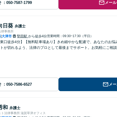
せ
メール
向日葵
弁護士
法律事務所
県
大津市
堅田駅
から徒歩4分
営業時間：09:30~17:30（平日）
|
東口徒歩4分】【無料駐車場あり】きめ細やかな配慮で、あなたのお悩
トが切れるよう、法律のプロとして最後までサポート。お気軽にご相談
せ
メー
秀和
弁護士
スト法律事務所 滋賀草津オフィス