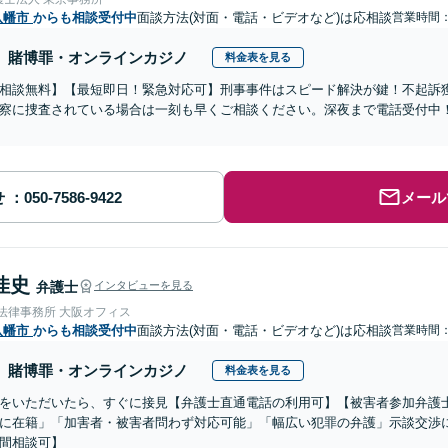
八幡市
からも相談受付中
面談方法(対面・電話・ビデオなど)は応相談
営業時間：0
賭博罪・オンラインカジノ
料金表を見る
相談無料】【最短即日！緊急対応可】刑事事件はスピード解決が鍵！不起訴
察に捜査されている場合は一刻も早くご相談ください。深夜まで電話受付中
せ
メール
佳史
弁護士
インタビューを見る
nse法律事務所 大阪オフィス
八幡市
からも相談受付中
面談方法(対面・電話・ビデオなど)は応相談
営業時間：0
賭博罪・オンラインカジノ
料金表を見る
をいただいたら、すぐに接見【弁護士直通電話の利用可】【被害者参加弁護士
に在籍」「加害者・被害者問わず対応可能」「幅広い犯罪の弁護」示談交渉
間相談可】