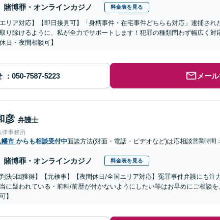
賭博罪・オンラインカジノ
料金表を見る
エリア対応】【即日接見可】「身柄事件・在宅事件どちらも対応」逮捕され
取り除けるように、私が全力でサポートします！犯罪の種類問わず幅広く対
休日・夜間相談可】
せ
メール
和彦
弁護士
法律事務所
八幡市
からも相談受付中
面談方法(対面・電話・ビデオなど)は応相談
営業時間：0
賭博罪・オンラインカジノ
料金表を見る
判決5回獲得】【元検事】【夜間休日/全国エリア対応】冤罪事件弁護にも注
当に疑われている・前科/前歴が付かないようにしたい等はお早めにご相談を
可】