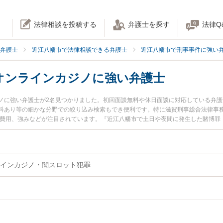
法律相談を投稿する
弁護士を探す
法律Q
弁護士
近江八幡市で法律相談できる弁護士
近江八幡市で刑事事件に強い
オンラインカジノに強い弁護士
ノに強い弁護士が2名見つかりました。初回面談無料や休日面談に対応している弁
科あり等の細かな分野での絞り込み検索もでき便利です。特に滋賀刑事総合法律事務
士費用、強みなどが注目されています。『近江八幡市で土日や夜間に発生した賭博罪
のトラブル解決の実績豊富な近くの弁護士を検索したい』『初回相談無料で賭博罪
相談者さんにおすすめです。
インカジノ・闇スロット犯罪