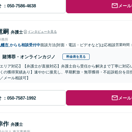
せ
メール
竜嗣
弁護士
インタビューを見る
事務所
八幡市
からも相談受付中
面談方法(対面・電話・ビデオなど)は応相談
営業時間：0
賭博罪・オンラインカジノ
料金表を見る
エリア対応】【弁護士が直接対応】弁護士自ら受任から解決まで丁寧に対応
くの獲得実績あり】速やかに接見し、早期釈放・無罪獲得・不起訴処分を目
／メール相談可】
せ
メール
幸作
弁護士
護士法人 東京事務所