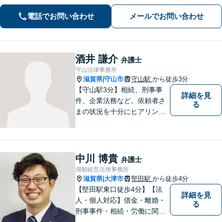
リラックスしてお越しください。丁寧
電話でお問い合わせ
メールでお問い合わせ
にお話をお聴きします【草津駅2分｜駐
車場あり】【土日祝対応】
酒井 謙介
弁護士
守山法律事務所
滋賀県
守山市
守山駅
から徒歩3分
|
【守山駅3分】相続、刑事事
詳細を見
件、企業法務など。依頼者さ
る
まの状況を十分にヒアリング
し、あらゆる観点から解決策
をご提案してまいります。丁
寧に、迅速に、柔軟に対応し
ます。お気軽にご相談くださ
中川 博貴
弁護士
い【隣接駐車場あり】
湖都経営法律事務所
滋賀県
大津市
堅田駅
から徒歩4分
|
【堅田駅東口徒歩4分】【法
詳細を見
人・個人対応】借金・離婚・
る
刑事事件・相続・労働に関す
るトラブルはお任せくださ