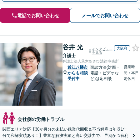
電話でお問い合わせ
メールでお問い合わせ
谷井 光
大阪府
インタビュー
を見る
弁護士
弁護士法人茨木あさひ法律事務所
営業時
近江八幡市
面談方法(対面・
からも相談
電話・ビデオな
間：本日
受付中
ど)は応相談
定休日
会社側の労働トラブル
関西エリア対応【30か月分の未払い残業代回収＆不当解雇は年収1年
分で和解実績あり！】豊富な解決実績と高い交渉力で、早期かつ有利