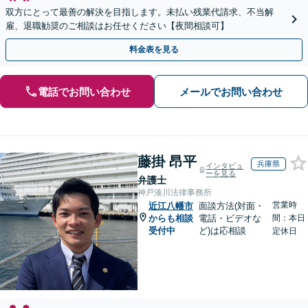
双方にとって最善の解決を目指します。未払い残業代請求、不当解
雇、退職勧奨のご相談はお任せください【夜間相談可】
料金表を見る
電話でお問い合わせ
メールでお問い合わせ
藤掛 昂平
兵庫県
インタビュ
ーを見る
弁護士
神戸湊川法律事務所
営業時
近江八幡市
面談方法(対面・
からも相談
電話・ビデオな
間：本日
受付中
ど)は応相談
定休日