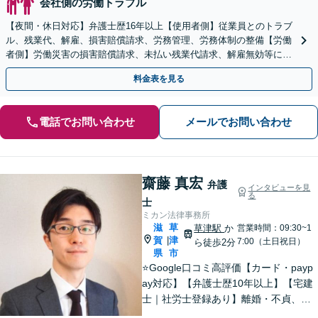
会社側の労働トラブル
【夜間・休日対応】弁護士歴16年以上【使用者側】従業員とのトラブ
ル、残業代、解雇、損害賠償請求、労務管理、労務体制の整備【労働
者側】労働災害の損害賠償請求、未払い残業代請求、解雇無効等に対
応【JR草津駅2分】
料金表を見る
電話でお問い合わせ
メールでお問い合わせ
齋藤 真宏
弁護
インタビューを見
る
士
ミカン法律事務所
滋
草
草津駅
か
営業時間：09:30~1
賀
津
|
7:00（土日祝日）
ら徒歩2分
県
市
⭐️Google口コミ高評価【カード・payp
ay対応】【弁護士歴10年以上】【宅建
士｜社労士登録あり】離婚・不貞、破
産、不動産、相続、行政事件に注力！