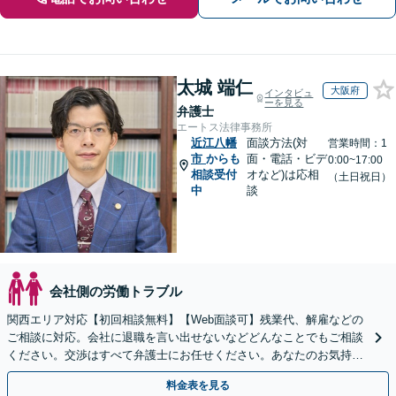
太城 端仁
大阪府
インタビュ
ーを見る
弁護士
エートス法律事務所
近江八幡
面談方法(対
営業時間：1
市
からも
面・電話・ビデ
0:00~17:00
相談受付
オなど)は応相
（土日祝日）
中
談
会社側の労働トラブル
関西エリア対応【初回相談無料】【Web面談可】残業代、解雇などの
ご相談に対応。会社に退職を言い出せないなどどんなことでもご相談
ください。交渉はすべて弁護士にお任せください。あなたのお気持ち
を尊重した迅速な解決を目指します。
料金表を見る