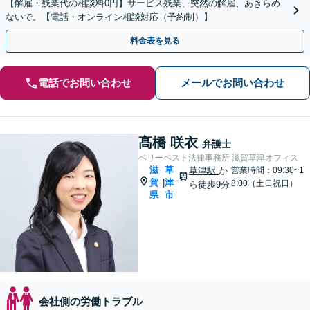
【解雇・残業代の相談料0円】サービス残業、突然の解雇、あきらめ
ないで。【電話・オンライン相談対応（予約制）】
料金表を見る
電話でお問い合わせ
メールでお問い合わせ
髙橋 咲衣
弁護士
ベリーベスト法律事務所 滋賀草津オフィス
滋
草
草津駅
か
営業時間：09:30~1
賀
津
|
8:00（土日祝日）
ら徒歩9分
県
市
会社側の労働トラブル