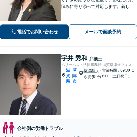
悩みに寄り添って対応します。新しい
人生のスタートが切れるよう、法律の
プロとして最後までサポート。お気軽
にご相談ください。
電話でお問い合わせ
メールで面談予約
宇井 秀和
弁護士
ベリーベスト法律事務所 滋賀草津オフィス
滋
草
草津駅
か
営業時間：09:30~1
賀
津
|
8:00（土日祝日）
ら徒歩9分
県
市
会社側の労働トラブル