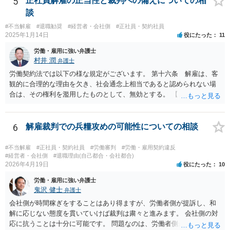
5
正社員解雇の正当性と裁判への備えについての相
る作戦もあるのでしょうか？ 原告は、その年俸に執着があるというこ
足」で解雇を争われると、会社側が立証責任を果たせず、まず裁判に
談
とで復職の意思があるということであればなおさら、時間がかかった
勝てない（＝解雇無効と判断されやすい）のです。 ご質問者様のイメ
からと言って復職の気持ちが萎えるということはあまりありません。
#不当解雇
#退職勧奨
#経営者・会社側
#正社員・契約社員
ージとは逆で、「高年俸・高度専門職だからこそ」、客観性・合理性
2025年1月14日
役にたった
11
現在、原告的に勝ち筋の見通しが十分あるということであれば、バッ
をより厳しく求められ、能力不足理由で解雇が認められるハードルは
クペイに対する期待から、萎える理由はまず見当たりません。 つまり
むしろ高くなります。 中途の高度人材を能力不足で解雇するときは、
労働・雇用に強い弁護士
会社も原告の取下を狙っているという作戦の問題ではなく、上記、顧
① 導入期の評価基準と実績の比較 ② 複数回にわたる注意・指導・教
村井 潤
弁護士
問会社の意思の問題だと思われます。 ＞反論の書面も、矛盾だらけの
育の実施 ③ 配置転換などほかの改善策の検討 などをしっかり記録し
労働契約法では以下の様な規定がございます。 第十六条 解雇は、客
反論となっており、論理破綻もしており、もうダメです。担当役員の
ておかないと、解雇は無効とされる可能性が極めて高いです。
観的に合理的な理由を欠き、社会通念上相当であると認められない場
言葉をそのまま、文章にしたのか、一貫したストーリー性もありませ
合は、その権利を濫用したものとして、無効とする。 【ご質問１に対
ん。 とありますが、代理人弁護士としては、事実経験者が述べたこと
して】 「役員に逆らった」ということの内容次第ですが、 役員がどの
をそのまま事実主張するしかありません。事実として矛盾がないよう
ような命令を下し、それにどの様な逆らい方をしたのかによっては、
にストーリー性を与えるとそれは事実の捏造を伴うからです。
権利の濫用として解雇が無効とされる恐れはあると思います。 【ご質
6
解雇裁判での兵糧攻めの可能性についての相談
問２に対して】 得ている給与が高かったかどうかは、普通解雇の上で
は判断が難しいと思います。 経営上整理解雇の必要がある際の場合と
#不当解雇
#正社員・契約社員
#労働審判
#労働・雇用契約違反
は事案が異なると思われます。 【ご質問３に対して】 「協調性のな
#経営者・会社側
#退職理由(自己都合・会社都合)
2026年4月19日
役にたった
10
さ」＝能力不足ということにもならない様に思います。 指導や面談も
なく解雇ちうことをされたのでしたら、反省するチャンスも与えなか
労働・雇用に強い弁護士
ったと評価されることになろうかと思われます。 以上、ご質問が簡略
鬼沢 健士
弁護士
ですので、一般論的な私見としてお答えします。 ご参考になさって下
会社側が時間稼ぎをすることはあり得ますが、労働者側が提訴し、和
さい。
解に応じない態度を貫いていけば裁判は粛々と進みます。 会社側の対
応に抗うことは十分に可能です。 問題なのは、労働者側が「争わな