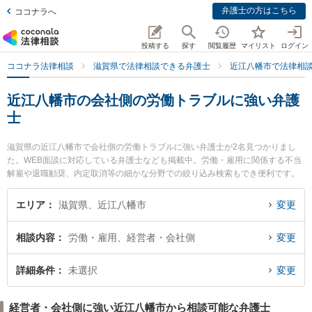
弁護士の方はこちら
ココナラへ
投稿する
探す
閲覧履歴
マイリスト
ログイン
ココナラ法律相談
滋賀県で法律相談できる弁護士
近江八幡市で法律相
近江八幡市の会社側の労働トラブルに強い弁護
士
滋賀県の近江八幡市で会社側の労働トラブルに強い弁護士が2名見つかりまし
た。WEB面談に対応している弁護士なども掲載中。労働・雇用に関係する不当
解雇や退職勧奨、内定取消等の細かな分野での絞り込み検索もでき便利です。
特に近江八幡法律事務所の俣木 徹弁護士やローイング法律事務所の徳山 紗里弁
護士のプロフィール情報や弁護士費用、強みなどが注目されています。『近江
エリア
滋賀県、近江八幡市
変更
八幡市で土日や夜間に発生した会社側の労働トラブルのトラブルを今すぐに弁
護士に相談したい』『会社側の労働トラブルのトラブル解決の実績豊富な近く
相談内容
労働・雇用、経営者・会社側
変更
の弁護士を検索したい』『初回相談無料で会社側の労働トラブルを法律相談で
きる近江八幡市内の弁護士に相談予約したい』などでお困りの相談者さんにお
すすめです。
詳細条件
未選択
変更
経営者・会社側に強い近江八幡市から相談可能な弁護士