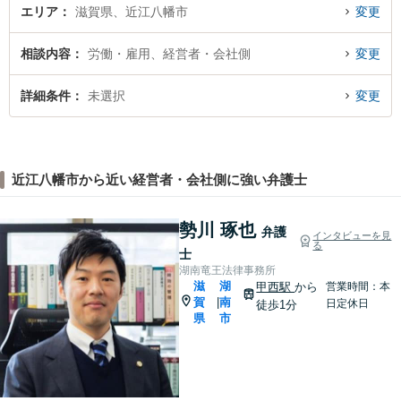
エリア
滋賀県、近江八幡市
変更
相談内容
労働・雇用、経営者・会社側
変更
詳細条件
未選択
変更
近江八幡市から近い経営者・会社側に強い弁護士
勢川 琢也
弁護
インタビューを見
る
士
湖南竜王法律事務所
滋
湖
甲西駅
から
営業時間：本
賀
南
|
日定休日
徒歩1分
県
市