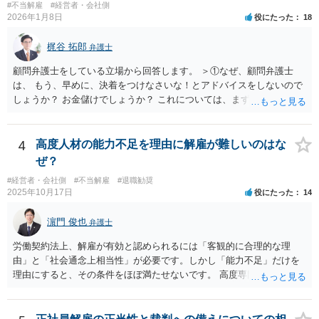
となります。 今回のようなリスクを避ける観点からは、会社側として
#不当解雇
#経営者・会社側
伝えしても考えを変えていただけない経営者や依頼者はいますし、代
2026年1月8日
役にたった
18
無期雇用契約ではなく有期雇用契約で募集する、試用期間付を設け
理人として説明説得を尽くしてもあくまで決めるのは依頼者ですか
る、業務委託契約を検討するという方法もあり得るかと存じます。
ら、事件がうまくいかないことの責任は弁護士にあるわけではない、
梶谷 拓郎
（※業務委託契約を検討される場合は、運用面によっては実質的に雇
弁護士
ということも多いと思います。そのような場合、仕事をしていて心地
用契約関係であると判断されるリスクもありますので顧問弁護士の先
の良いものではないので自ら辞任を検討することもありますが、最終
顧問弁護士をしている立場から回答します。 ＞①なぜ、顧問弁護士
生にもご相談の上慎重にご判断ください。）
的にはお分かりいただけるだろうと考えて続けることもあります。 ご
は、 もう、早めに、決着をつけなさいな！とアドバイスをしないので
相談者さんが、今の弁護士さんの対応や方針に疑問を持ち、それによ
しょうか？ お金儲けでしょうか？ これについては、まず基本的に顧問
り経営者の考えが歪められ、このままでは会社がたち行かなくなると
弁護士は、依頼者（顧問会社）の意思（経営陣の意思）に従って、事
懸念するのであれば、ご相談者さんが経営者に対してその旨を伝え、
件を受任して遂行します。 そしてあなたの言う「早めに、決着をつけ
考えを改められるよう進言なさってはいかがでしょうか。
なさいな！」が意味するところは、「敗訴的和解」ということです
4
高度人材の能力不足を理由に解雇が難しいのはな
が、それには弁護士報酬はつきませんので、弁護士は確かに儲かりま
ぜ？
せん。 しかし、逆に負け筋の事件をズルズルすることは、着手金を増
#経営者・会社側
#不当解雇
#退職勧奨
額してもらえるわけでもない他方で、弁護士報酬も期待できないた
2025年10月17日
役にたった
14
め、むしろ他の事件処理ができないという意味で弁護士にも損害が増
すことはあっても、基本的に儲かることにはなりません。 控訴審で着
濵門 俊也
弁護士
手金をもらうということはありますが、1回限りの関係ではなく顧問の
関係なので、あまり好ましい処理ではありません。 事件終了後、顧問
労働契約法上、解雇が有効と認められるには「客観的に合理的な理
が切れる可能性があるからです。 つまり、弁護士は、儲かるためでは
由」と「社会通念上相当性」が必要です。しかし「能力不足」だけを
なく、顧問会社のためにその意思（それこそ会社の現在及び今後の戦
理由にすると、その条件をほぼ満たせないです。 高度専門職であって
略）を踏まえたうえで事件を遂行していると推測されます。 ＞②原告
も、 ・具体的な業績評価や数値目標との乖離を示す証拠 ・教育・指導
は年俸が1200万円と高かったこともあり、復職を希望しております。
や配置転換などの改善措置を尽くした記録 を揃えないと、裁判所は
復職の気持ちを萎えさす意味で、ずるずると、裁判を引き延ばしてい
「合理的な解雇理由」とは認めないためです。 そのため、「能力不