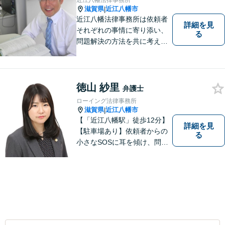
近江八幡法律事務所
滋賀県
近江八幡市
|
近江八幡法律事務所は依頼者
詳細を見
それぞれの事情に寄り添い、
る
問題解決の方法を共に考える
場所です。「弁護士に相談す
べき悩みなのかわからない
方」も、ぜひお気軽にご相談
ください。
徳山 紗里
弁護士
ローイング法律事務所
滋賀県
近江八幡市
|
【「近江八幡駅」徒歩12分】
詳細を見
【駐車場あり】依頼者からの
る
小さなSOSに耳を傾け、問題
解決に導くことが出来る、そ
んな弁護士でありたいと考え
ております。 ぜひ一度私にご
相談ください。