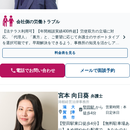
会社側の労働トラブル
【法テラス利用可】【年間相談実績400件超】労使双方の立場に対
応。「代理人」「裏方」と、ご要望に応じて弁護士のサポートタイプ
を選択可能です。早期解決をできるよう、事務所の知見を活かしアド
バイスいたします【堅田駅4分】【無料駐車場あり】
料金表を見る
電話でお問い合わせ
メールで面談予約
宮本 向日葵
弁護士
湖都経営法律事務所
滋
大
堅田駅
から
営業時間：本
賀
津
|
日定休日
徒歩4分
県
市
【堅田駅東口徒歩4分】【無料駐車場あ
り】きめ細やかな配慮で、あなたのお