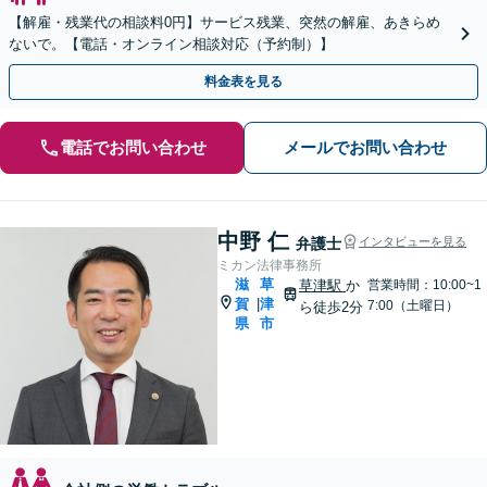
【解雇・残業代の相談料0円】サービス残業、突然の解雇、あきらめ
ないで。【電話・オンライン相談対応（予約制）】
料金表を見る
電話でお問い合わせ
メールでお問い合わせ
中野 仁
弁護士
インタビューを見る
ミカン法律事務所
滋
草
草津駅
か
営業時間：10:00~1
賀
津
|
7:00（土曜日）
ら徒歩2分
県
市