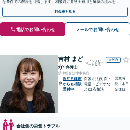
な条件での解決を目指します。相談時に弁護士費用と解決の流れを丁
寧に説明いたしますので、安心してお問い合わせ下さい。
料金表を見る
電話でお問い合わせ
メールでお問い合わせ
吉村 まど
大阪府
インタビュ
ーを見る
か
弁護士
摂津総合法律事務所
営業時
近江八幡市
面談方法(対面・
からも相談
電話・ビデオな
間：本日
受付中
ど)は応相談
定休日
会社側の労働トラブル