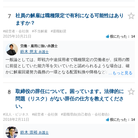
い」「諦める」態度をとることです。
7
社員の解雇は職種限定で有利になる可能性はあり
ますか？
#経営者・会社側
#不当解雇
#退職勧奨
2025年10月21日
役にたった
14
労働・雇用に強い弁護士
鈴木 悠太
弁護士
一般論としては、即戦力中途採用者で職種限定の労働者が、採用の際
に前提としていた能力等を欠いていたと認められるような場合は、確
かに解雇回避努力義務の一環となる配置転換や降格などの措置は必ず
しも求められませんし、新卒総合職などの場合と比べると相対的には
解雇の有効性が認められやすい傾向にあります。 しかし、このような
場合でも、「会社が当該労働者に対してどの程度改善の機会を与えた
8
取締役の辞任について。困っています。法律的に
か」との点はやはり重要な要素となり（業務改善計画など、御指摘の
問題（リスク）がない辞任の仕方を教えてくださ
手段はその一例となるでしょう）、裁判上もこの点について争点化す
い。
る可能性が高いと思います。 具体的事案での見通しや戦略については
#法人・ビジネス
#経営者・会社側
#退職理由(自己都合・会社都合)
個別事情によりますので、顧問弁護士の先生等とよくご相談なさるの
2018年2月11日
役にたった
14
が良いかと思います。
鈴木 崇裕
弁護士