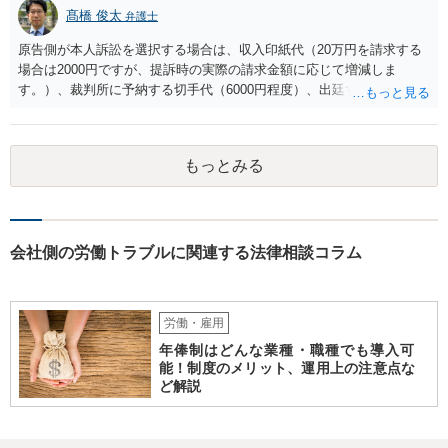
髙橋 俊太
弁護士
原告側が本人訴訟を選択する場合は、収入印紙代（20万円を請求する
場合は2000円ですが、提訴時の実際の請求金額に応じて増減しま
す。）、裁判所に予納する切手代（6000円程度）、出廷する際の交通
費などがかかります。 被告側が本人訴訟で対応する場合は、交通費、
書類郵送代（通信費等）の負担が考えられます。 弁護士に委任する場
合には、上記に加えて弁護士費用が必要となるのは、原告被告共通で
もっとみる
す。
会社側の労働トラブルに関連する法律相談コラム
労働・雇用
年俸制はどんな業種・職種でも導入可
能！制度のメリット、運用上の注意点な
ど解説