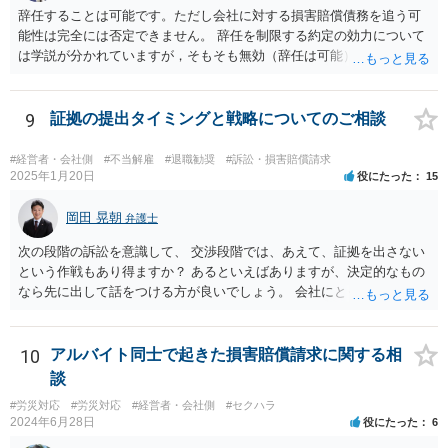
辞任することは可能です。ただし会社に対する損害賠償債務を追う可
能性は完全には否定できません。 辞任を制限する約定の効力について
は学説が分かれていますが，そもそも無効（辞任は可能）と考える説
と，辞任の効力自体は認め，会社に対する債務不履行責任を負わされ
る可能性があると考える説が有力です。 ただし，いずれの説をとった
場合でも，会社にとって「不利な時期」に辞任したときは，「やむを
9
証拠の提出タイミングと戦略についてのご相談
得ない事由」がない限り，会社の損害を賠償しなければならなくなり
ます。 健康上の理由は「やむを得ない事由」の典型ですが，程度によ
#経営者・会社側
#不当解雇
#退職勧奨
#訴訟・損害賠償請求
って異なります。 子会社の代表取締役が辞任を認めてくれるのであれ
2025年1月20日
役にたった
15
ば，少なくとも法律上は，親会社（子会社にとっての株主）の承諾は
必要ありません。 なお，子会社の代表取締役には，取締役辞任の登記
岡田 晃朝
弁護士
をしてもらわなければなりません。 親会社が株主代表訴訟を提起する
次の段階の訴訟を意識して、 交渉段階では、あえて、証拠を出さない
ことは理論上可能ですが，あなたに対して追及できる責任は，あなた
という作戦もあり得ますか？ あるといえばありますが、決定的なもの
自身が会社に対して追う責任（例えば任務懈怠責任）の範囲に留まり
なら先に出して話をつける方が良いでしょう。 会社にとっても負担で
ます。子会社の負債をあなたに負わせることはできません。 実際上問
す。 また、そういう駆け引きは、裁判所における心象はよくないで
題となるのは，親会社からの圧力により，子会社の代表取締役があな
す。 それと認定はある事実と証拠の関係でされるので、一般の方が思
たの辞任に応じてくれない場合ですね。 子会社の代表取締役が全く動
うほどに駆け引き的な要素はありません。
10
アルバイト同士で起きた損害賠償請求に関する相
いてくれないと，辞任の登記をするためには，最終的には訴訟を提起
する必要が生じます。
談
#労災対応
#労災対応
#経営者・会社側
#セクハラ
2024年6月28日
役にたった
6