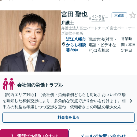
宮田 聖也
京都府
インタビュ
ーを見る
弁護士
弁護士法人富士パートナーズ 富士パートナー
ズ法律事務所
営業時
近江八幡市
面談方法(対面・
からも相談
電話・ビデオな
間：本日
受付中
ど)は応相談
定休日
会社側の労働トラブル
【関西エリア対応】【会社側・労働者側どちらも対応】お互いの立場
を熟知した和解交渉により、多角的な視点で折り合いを付けます。相
手方の利益も考慮しつつ交渉を重ね、依頼者さまの利益の最大化を目
指す「不当解雇／労災の損害賠償請求／未払い残業代請求」
料金表を見る
電話でお問い合わせ
メールでお問い合わせ