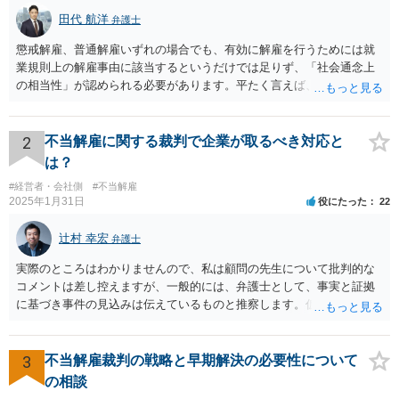
田代 航洋
弁護士
懲戒解雇、普通解雇いずれの場合でも、有効に解雇を行うためには就
業規則上の解雇事由に該当するというだけでは足りず、「社会通念上
の相当性」が認められる必要があります。平たく言えば、解雇の原因
となった行為が解雇に値するほどの行為かということが厳格に判断さ
れます。 日本の労働法上、解雇は非常にハードルが高いです。 解雇が
有効か無効かという点は能力不足の程度にもよりますが、顧問弁護士
2
不当解雇に関する裁判で企業が取るべき対応と
の先生は具体的な事情を検討した上で能力不足の程度が解雇を有効と
は？
するほどではないと判断されたのだと思います。 例えば、無断欠勤を
#経営者・会社側
#不当解雇
連続する、会社のお金を横領する等の場合には一発で解雇した場合で
2025年1月31日
役にたった
22
も有効と判断されるケースも多いですが、たしかに能力不足のみの場
合はかなり解雇のハードルが高いと言わざるを得ません。 なお、懲戒
辻村 幸宏
弁護士
解雇の場合には、戒告、譴責、減給、出勤停止等解雇よりも軽い処分
を行い、改善を促したもののそれでも改善されない場合には解雇に踏
実際のところはわかりませんので、私は顧問の先生について批判的な
み切る等段階的に手順をい踏んだ場合は解雇が有効と判断される可能
コメントは差し控えますが、一般的には、弁護士として、事実と証拠
性が高まります。 高度人材の中途社員だから直ちに解雇しやすいとい
に基づき事件の見込みは伝えているものと推察します。仮に弁護士の
うわけではありませんが、高度人材の中途社員の場合は雇用契約上、
アドバイスが不十分であったり、説得が上手でなかったとしても、そ
相応に高い能力を求められているため能力不足か否かの判断が給与の
れを経営者自身が問題と感じていないのであれば、また、こちらにお
低い新卒の社員と比較すると厳格に判断される結果、解雇の有効性の
書きのような経営者のマインドからすれば、弁護士のせいではなく、
3
不当解雇裁判の戦略と早期解決の必要性について
判断が比較的甘くなるという可能性はあると考えます。 もっとも、高
根本的には弁護士選び含めて経営者の判断であり、責任ではないかと
の相談
度人材の中途社員の場合でもやはり解雇のハードルは相応に高いもの
思います。実際、事件の見込みが芳しくないことやリスクをいくらお