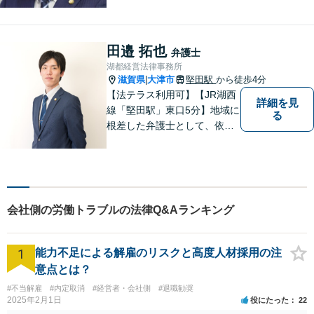
い。顧問契約・企業法務全般
に対応。困りの際はぜひ一度
お話をお聞かせください。
田邉 拓也
弁護士
【無料駐車場あり】
湖都経営法律事務所
滋賀県
大津市
堅田駅
から徒歩4分
|
【法テラス利用可】【JR湖西
詳細を見
線「堅田駅」東口5分】地域に
る
根差した弁護士として、依頼
者の方に寄り添い、丁寧・親
切にお話を伺い、信頼関係を
築いていけるよう尽力いたし
ます。弁護士に依頼するのは
敷居が高いとお考えの方も、
会社側の労働トラブルの法律Q&Aランキング
まずは一度ご相談ください。
1
能力不足による解雇のリスクと高度人材採用の注
意点とは？
#不当解雇
#内定取消
#経営者・会社側
#退職勧奨
2025年2月1日
役にたった
22