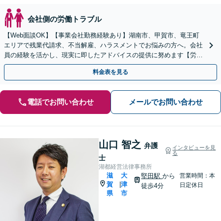
会社側の労働トラブル
【Web面談OK】【事業会社勤務経験あり】湖南市、甲賀市、竜王町
エリアで残業代請求、不当解雇、ハラスメントでお悩みの方へ。会社
員の経験を活かし、現実に即したアドバイスの提供に努めます【労使
双方に対応】【甲西駅1分】
料金表を見る
電話でお問い合わせ
メールでお問い合わせ
山口 智之
弁護
インタビューを見
る
士
湖都経営法律事務所
滋
大
堅田駅
から
営業時間：本
賀
津
|
日定休日
徒歩4分
県
市