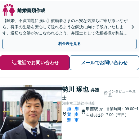
離婚書類作成
【離婚、不貞問題に強い】依頼者さまの不安な気持ちに寄り添いなが
ら、将来の生活を安心して送れるような解決に向けて尽力いたしま
す。適切な交渉がおこなわれるよう、弁護士として依頼者様が利益を
最大限得ることができるようサポート【子連れ相談OK】
料金表を見る
電話でお問い合わせ
メールでお問い合わせ
勢川 琢也
弁護
インタビューを見
る
士
湖南竜王法律事務所
滋
湖
甲西駅
か
営業時間：09:00~1
賀
南
|
7:00（平日）
ら徒歩1分
県
市