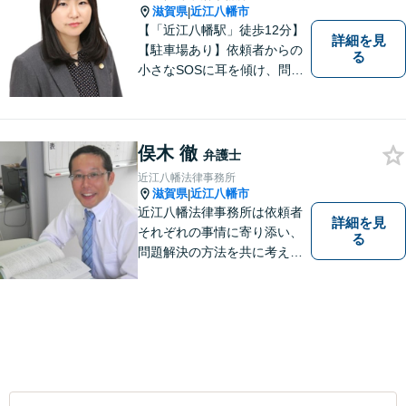
滋賀県
近江八幡市
|
【「近江八幡駅」徒歩12分】
詳細を見
【駐車場あり】依頼者からの
る
小さなSOSに耳を傾け、問題
解決に導くことが出来る、そ
んな弁護士でありたいと考え
ております。 ぜひ一度私にご
相談ください。
俣木 徹
弁護士
近江八幡法律事務所
滋賀県
近江八幡市
|
近江八幡法律事務所は依頼者
詳細を見
それぞれの事情に寄り添い、
る
問題解決の方法を共に考える
場所です。「弁護士に相談す
べき悩みなのかわからない
方」も、ぜひお気軽にご相談
ください。