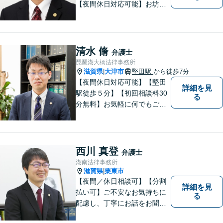
【夜間休日対応可能】お坊さ
ん弁護士・僧籍を持つ弁護士
として、また、会社生活を経
験した者として、一般生活者
の目線で敷居が低い弁護士と
清水 脩
弁護士
して、親身にあなたの立場に
琵琶湖大橋法律事務所
立って、ご相談に対応いたし
滋賀県
大津市
堅田駅
から徒歩7分
|
ます。
【夜間休日対応可能】【堅田
詳細を見
駅徒歩５分】【初回相談料30
る
分無料】お気軽に何でもご相
談ください。弁護士は、あな
たの味方です。
西川 真登
弁護士
湖南法律事務所
滋賀県
栗東市
|
【夜間／休日相談可】【分割
詳細を見
払い可】ご不安なお気持ちに
る
配慮し、丁寧にお話をお聞き
することを信条としていま