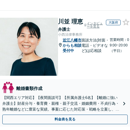
川並 理恵
大阪府
インタビュ
ーを見る
弁護士
小西法律事務所
営業時間：0
近江八幡市
面談方法(対面・
からも相談
電話・ビデオな
9:00~20:00
受付中
ど)は応相談
（平日）
離婚書類作成
【関西エリア対応】【夜間面談可】【所属弁護士6名】【離婚に強い
弁護士】財産分与・養育費・親権・親子交流・婚姻費用・不貞行為・
熟年離婚などに豊富な実績。事案に応じた対応策・戦略を立案し、全
力で闘います。明るい人生の再スタートを！
料金表を見る