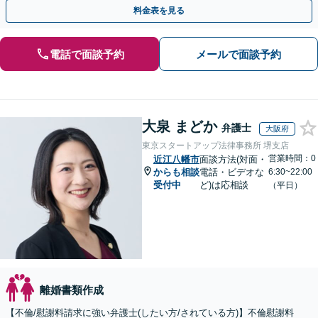
談可】
料金表を見る
電話で面談予約
メールで面談予約
大泉 まどか
弁護士
大阪府
東京スタートアップ法律事務所 堺支店
営業時間：0
近江八幡市
面談方法(対面・
からも相談
電話・ビデオな
6:30~22:00
受付中
ど)は応相談
（平日）
離婚書類作成
【不倫/慰謝料請求に強い弁護士(したい方/されている方)】不倫慰謝料