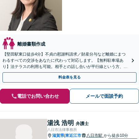
離婚書類作成
【堅田駅東口徒歩4分】不貞の慰謝料請求／財産分与など離婚にまつ
わるすべての交渉をあなたに代わって対応します。【無料駐車場あ
り】法テラスの利用も可能。相手との話し合いが平行線という方、一
度ご相談ください。
料金表を見る
電話でお問い合わせ
メールで面談予約
湯浅 浩明
弁護士
八日市法律事務所
滋賀県
東近江市
八日市駅
から徒歩10分
|