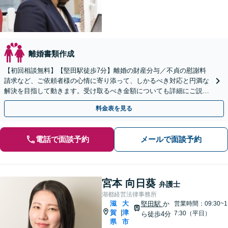
離婚書類作成
【初回相談無料】【堅田駅徒歩7分】離婚の財産分与／不貞の慰謝料
請求など、ご依頼者様の心情に寄り添って、しかるべき対応と円満な
解決を目指して動きます。受け取るべき金額についても詳細にご説
明。お気軽にご相談ください。
料金表を見る
電話で面談予約
メールで面談予約
宮本 向日葵
弁護士
湖都経営法律事務所
滋
大
堅田駅
か
営業時間：09:30~1
賀
津
|
7:30（平日）
ら徒歩4分
県
市