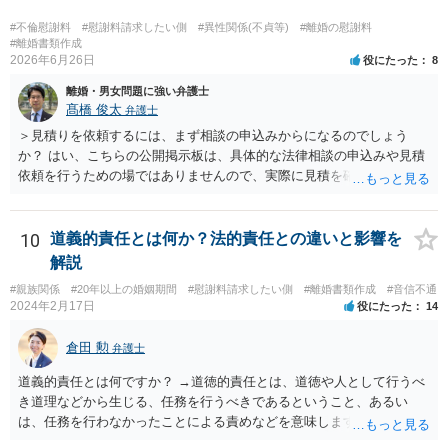
#不倫慰謝料
#慰謝料請求したい側
#異性関係(不貞等)
#離婚の慰謝料
#離婚書類作成
2026年6月26日
役にたった
8
離婚・男女問題に強い弁護士
髙橋 俊太
弁護士
＞見積りを依頼するには、まず相談の申込みからになるのでしょう
か？ はい、こちらの公開掲示板は、具体的な法律相談の申込みや見積
依頼を行うための場ではありませんので、実際に見積を確認されたい
場合には、個別に法律事務所又は弁護士宛てに、相談申込みや問い合
わせをしていただく必要があります。
10
道義的責任とは何か？法的責任との違いと影響を
解説
#親族関係
#20年以上の婚姻期間
#慰謝料請求したい側
#離婚書類作成
#音信不通
2024年2月17日
役にたった
14
倉田 勲
弁護士
道義的責任とは何ですか？ →道徳的責任とは、道徳や人として行うべ
き道理などから生じる、任務を行うべきであるということ、あるい
は、任務を行わなかったことによる責めなどを意味します。 道義的責
任では、倫理ないし道徳上の責任のため法的責任のような強制力や罰