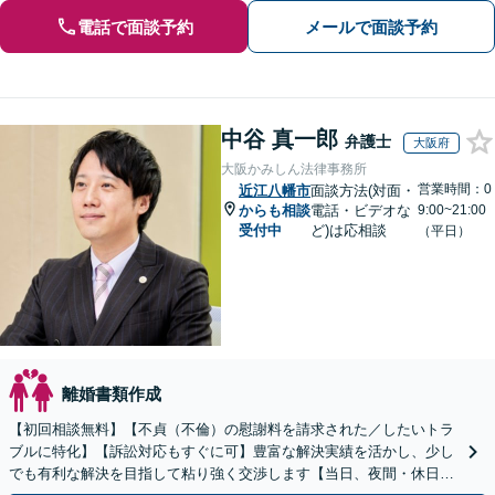
電話で面談予約
メールで面談予約
中谷 真一郎
弁護士
大阪府
大阪かみしん法律事務所
営業時間：0
近江八幡市
面談方法(対面・
からも相談
電話・ビデオな
9:00~21:00
受付中
ど)は応相談
（平日）
離婚書類作成
【初回相談無料】【不貞（不倫）の慰謝料を請求された／したいトラ
ブルに特化】【訴訟対応もすぐに可】豊富な解決実績を活かし、少し
でも有利な解決を目指して粘り強く交渉します【当日、夜間・休日相