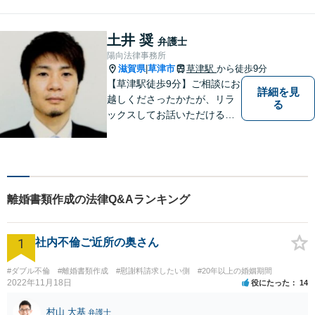
す。お悩みの方は、一度お問
い合わせください。
土井 奨
弁護士
陽向法律事務所
滋賀県
草津市
草津駅
から徒歩9分
|
【草津駅徒歩9分】ご相談にお
詳細を見
越しくださったかたが、リラ
る
ックスしてお話いただけるよ
うな対応を心がけておりま
す。法的トラブルに対して弁
護士が力になれることは多い
です。 ご相談を躊躇われてい
る方もお気軽に、ご相談にい
離婚書類作成の法律Q&Aランキング
らしてください。
1
社内不倫ご近所の奥さん
#ダブル不倫
#離婚書類作成
#慰謝料請求したい側
#20年以上の婚姻期間
2022年11月18日
役にたった
14
村山 大基
弁護士