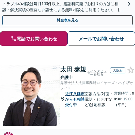
トラブルの相談は毎月100件以上、慰謝料問題でお困りの方はご相
談・解決実績の豊富な弁護士による無料相談をご利用ください。【不
倫相談は初回0円】【全国対応】
料金表を見る
電話でお問い合わせ
メールでお問い合わせ
太田 泰規
大阪府
インタビュ
ーを見る
弁護士
弁護士法人法律事務所ロイヤーズ・ハイ 堺オ
フィス
営業時間：0
近江八幡市
面談方法(対面・
からも相談
電話・ビデオな
8:30~19:00
受付中
ど)は応相談
（平日）