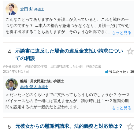
ます。 例えば、被告の給料を差し押さえる場合には、裁判所から被告
倉田 勲
弁護士
の就業先に文書が送付されますので、訴訟が起こったことを事後的に
就業先が覚知することになります。 警察への被害届の提出というの
こんなことってありますか？弁護士が入っていると、これも戦略の一
は、必須ではありません。 ただ、当然ながら強制わいせつを行ったこ
つなのですか？ →本人の都合が急遽つかなくなり、弁護士だけでやむ
との証拠がなければ、民事訴訟で勝訴することはできません。
を得ず出席することもありますが、そのような出席できない理由がな
ければ一般的には本人と弁護士が同席して進めるのが通常であり、あ
えて弁護士だけで出席する戦略は聞いたことはありません。
4
示談書に違反した場合の違反金支払い請求につい
ての相談
#不倫慰謝料
#離婚書類作成
#慰謝料請求したい側
#離婚協議
2024年6月17日
役にたった
10
離婚・男女問題に強い弁護士
髙橋 俊太
弁護士
＞だいたいどのくらいまでに支払ってもらうものでしょうか？ ケース
バイケースなので一概には言えませんが、請求時には１〜２週間の期
間を設定するのが一般的だと思われます。
5
元彼女からの慰謝料請求、法的義務と対応策は？