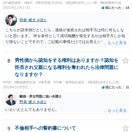
#不倫慰謝料
#裁判
#異性関係(不貞等)
#慰謝料請求したい側
#離婚書類作成
2021年12月17日
役にたった
14
朝倉 健太
弁護士
こちらが請求側だとしたら，連絡が途絶えれば相手方は特に何もしな
いと思います。 何を条件として成功報酬が発生するかは相手方しか知
り得ないことですので，ご記載の事情だけではお答えが難しいです。
一年以上あけた場合に委任契約が終了していることも，明確に終了さ
せずに続いていることも，いずれもあり得ると思います。個々の弁護
士の考え方によります。
8
男性側から認知をする権利はありますか？認知を
拒否され父親になる権利を奪われたら法律問題に
なりますか？
#中絶
#離婚書類作成
#養育費
#労働・雇用契約違反
#慰謝料請求された側
2019年10月5日
役にたった
11
離婚・男女問題に強い弁護士
野条 健人
弁護士
いえいえとんでもありません。
9
不倫相手への誓約書について