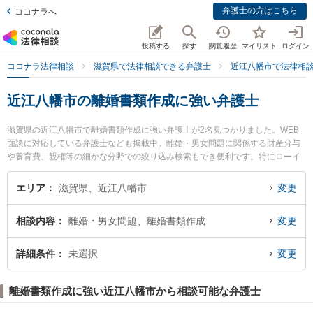
弁護士の方はこちら
ココナラへ
投稿する
探す
閲覧履歴
マイリスト
ログイン
ココナラ法律相談
滋賀県で法律相談できる弁護士
近江八幡市で法律相
近江八幡市の離婚書類作成に強い弁護士
滋賀県の近江八幡市で離婚書類作成に強い弁護士が2名見つかりました。WEB
面談に対応している弁護士なども掲載中。離婚・男女問題に関係する財産分与
や養育費、親権等の細かな分野での絞り込み検索もでき便利です。特にローイ
ング法律事務所の徳山 紗里弁護士や近江八幡法律事務所の俣木 徹弁護士のプロ
フィール情報や弁護士費用、強みなどが注目されています。『近江八幡市で土
エリア
滋賀県、近江八幡市
変更
日や夜間に発生した離婚書類作成のトラブルを今すぐに弁護士に相談したい』
『離婚書類作成のトラブル解決の実績豊富な近くの弁護士を検索したい』『初
相談内容
離婚・男女問題、離婚書類作成
変更
回相談無料で離婚書類作成を法律相談できる近江八幡市内の弁護士に相談予約
したい』などでお困りの相談者さんにおすすめです。
詳細条件
未選択
変更
離婚書類作成に強い近江八幡市から相談可能な弁護士