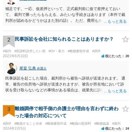
補足です。一応、仮差押といって、正式裁判前に仮で差押えておい
て、 裁判で勝ったらもらえる、みたいな手続きはあります（本件で裁
判所が認めるかどうかはまた別の話）。 ただ、費用もかかりますし、
必ず本件で認められるとも限りませんので、現時点で仮差押を考える
のであれば、 面談相談に行って詳しく話を聞いてみましょう。
2
民事訴訟を会社に知られることはありますか？
#裁判
#慰謝料請求したい側
#DV・暴力
#離婚書類作成
#調停
2021年6月10日
役にたった
20
尾畠 弘典
弁護士
民事訴訟を起こした場合、裁判所から被告へ訴状が送達されます。 通
常、被告の住所地へ訴状が送達されますが、被告が所在地において訴
状を受け取らないなどの事情がある場合は、就業先に訴状が送達され
る可能性があります。 また、例えば就業先におけるわいせつ行為が問
題となっているケースや、目撃者として就業先の従業員がおり、目撃
者に証言してもらうことが必要になるケースなどでは、裁判の追行
3
離婚調停で相手側の弁護士が理由を言わずに終わ
上、就業先に協力を仰がなければならない場合や、就業先の従業員に
った場合の対応について
協力を仰がなければならない場合があります。 また、仮に訴訟におい
#調停
#離婚すること自体
#離婚書類作成
#離婚の慰謝料
#離婚協議
#裁判
ていくらかの賠償が認められたとして、被告がこれを任意に支払わな
2024年2月5日
役にたった
24
い場合は、強制執行を申し立てることで債権の回収を図ることができ