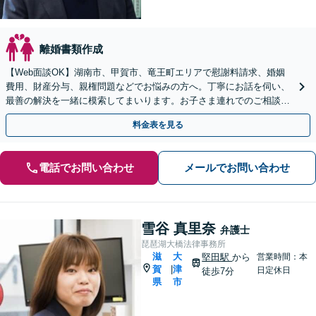
離婚書類作成
【Web面談OK】湖南市、甲賀市、竜王町エリアで慰謝料請求、婚姻
費用、財産分与、親権問題などでお悩みの方へ。丁寧にお話を伺い、
最善の解決を一緒に模索してまいります。お子さま連れでのご相談も
可能です【出張相談OK】【甲西駅1分】
料金表を見る
電話でお問い合わせ
メールでお問い合わせ
雪谷 真里奈
弁護士
琵琶湖大橋法律事務所
滋
大
堅田駅
から
営業時間：本
賀
津
|
日定休日
徒歩7分
県
市