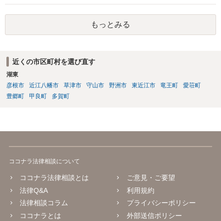
則はありませんが、道義的責任を果たさないことで、他人からの信用
を無くす、不遇を受けるなどの一般的にはそのような事実上の不利益
もっとみる
が生じます。
近くの市区町村を選び直す
湖東
彦根市
近江八幡市
草津市
守山市
野洲市
東近江市
竜王町
愛荘町
豊郷町
甲良町
多賀町
ココナラ法律相談について
ココナラ法律相談とは
ご意見・ご要望
法律Q&A
利用規約
法律相談コラム
プライバシーポリシー
ココナラとは
外部送信ポリシー