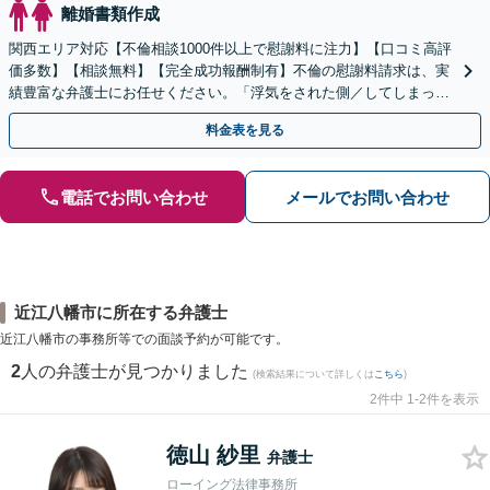
離婚書類作成
関西エリア対応【不倫相談1000件以上で慰謝料に注力】【口コミ高評
価多数】【相談無料】【完全成功報酬制有】不倫の慰謝料請求は、実
績豊富な弁護士にお任せください。「浮気をされた側／してしまった
側両方対応」人情派弁護士！
料金表を見る
電話でお問い合わせ
メールでお問い合わせ
近江八幡市に所在する弁護士
近江八幡市の事務所等での面談予約が可能です。
2
人の弁護士が見つかりました
(検索結果について詳しくは
こちら
)
2件中 1-2件を表示
徳山 紗里
弁護士
ローイング法律事務所