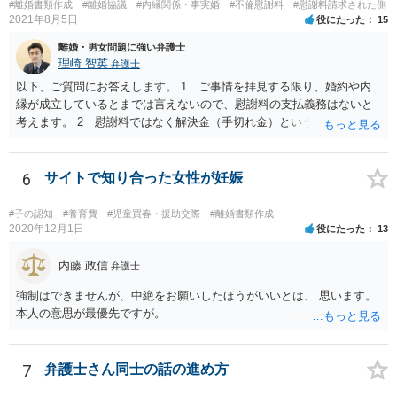
#離婚書類作成
#離婚協議
#内縁関係・事実婚
#不倫慰謝料
#慰謝料請求された側
2021年8月5日
役にたった
15
離婚・男女問題に強い弁護士
理崎 智英
弁護士
以下、ご質問にお答えします。 1 ご事情を拝見する限り、婚約や内
縁が成立しているとまでは言えないので、慰謝料の支払義務はないと
考えます。 2 慰謝料ではなく解決金（手切れ金）という名目で数十
万円支払えば良いと思います。 3 今後同じような請求をされないよ
うに合意書を取り交わす必要はあると思います。 4 合意書を取り交
わし、その中で精算条項（一切の債権債務のないことを確認する）を
6
サイトで知り合った女性が妊娠
設ければ、大丈夫です。
#子の認知
#養育費
#児童買春・援助交際
#離婚書類作成
2020年12月1日
役にたった
13
内藤 政信
弁護士
強制はできませんが、中絶をお願いしたほうがいいとは、 思います。
本人の意思が最優先ですが。
7
弁護士さん同士の話の進め方