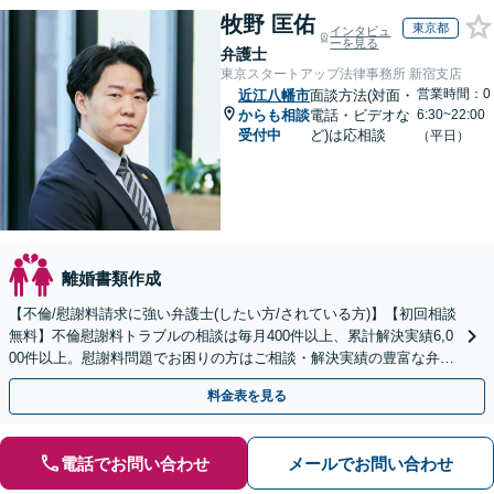
牧野 匡佑
東京都
インタビュ
ーを見る
弁護士
東京スタートアップ法律事務所 新宿支店
営業時間：0
近江八幡市
面談方法(対面・
からも相談
電話・ビデオな
6:30~22:00
受付中
ど)は応相談
（平日）
離婚書類作成
【不倫/慰謝料請求に強い弁護士(したい方/されている方)】【初回相談
無料】不倫慰謝料トラブルの相談は毎月400件以上、累計解決実績6,0
00件以上。慰謝料問題でお困りの方はご相談・解決実績の豊富な弁護
士による無料相談をご利用ください。
料金表を見る
電話でお問い合わせ
メールでお問い合わせ