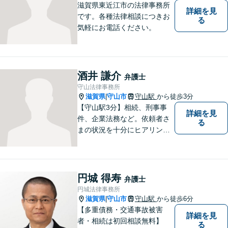
滋賀県東近江市の法律事務所
詳細を見
です。各種法律相談につきお
る
気軽にお電話ください。
酒井 謙介
弁護士
守山法律事務所
滋賀県
守山市
守山駅
から徒歩3分
|
【守山駅3分】相続、刑事事
詳細を見
件、企業法務など。依頼者さ
る
まの状況を十分にヒアリング
し、あらゆる観点から解決策
をご提案してまいります。丁
寧に、迅速に、柔軟に対応し
ます。お気軽にご相談くださ
円城 得寿
弁護士
い【隣接駐車場あり】
円城法律事務所
滋賀県
守山市
守山駅
から徒歩6分
|
【多重債務・交通事故被害
詳細を見
者・相続は初回相談無料】
る