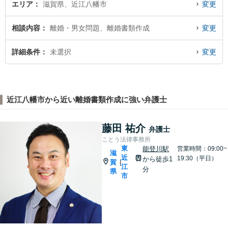
エリア
滋賀県、近江八幡市
変更
相談内容
離婚・男女問題、離婚書類作成
変更
詳細条件
未選択
変更
近江八幡市から近い離婚書類作成に強い弁護士
藤田 祐介
弁護士
ことう法律事務所
東
能登川駅
営業時間：09:00~
滋
近
19:30（平日）
から徒歩1
賀
|
江
分
県
市