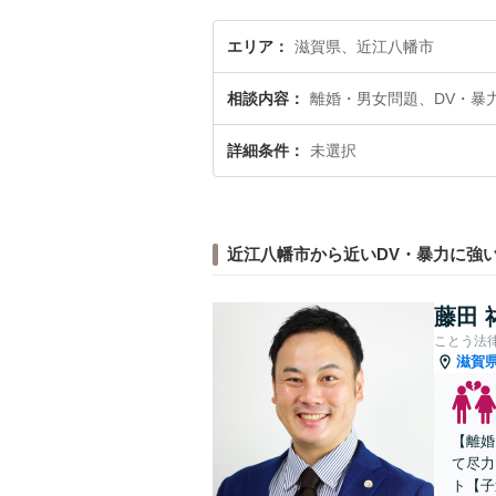
エリア
滋賀県、近江八幡市
相談内容
離婚・男女問題、DV・暴
詳細条件
未選択
近江八幡市から近いDV・暴力に強
藤田 
ことう法
滋賀
【離婚
て尽力
ト【子