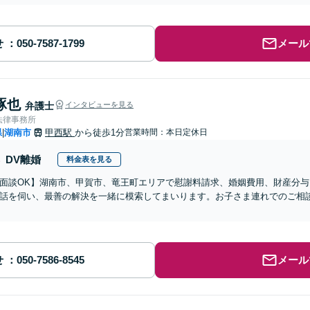
せ
メール
琢也
弁護士
インタビューを見る
法律事務所
県
湖南市
甲西駅
から徒歩1分
営業時間：本日定休日
|
DV離婚
料金表を見る
b面談OK】湖南市、甲賀市、竜王町エリアで慰謝料請求、婚姻費用、財産分
話を伺い、最善の解決を一緒に模索してまいります。お子さま連れでのご相
】
せ
メール