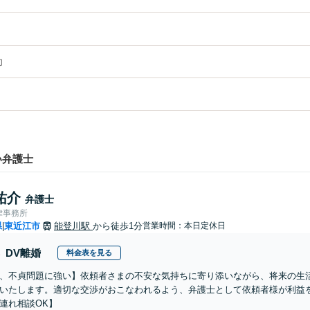
力
い弁護士
祐介
弁護士
律事務所
県
東近江市
能登川駅
から徒歩1分
営業時間：本日定休日
|
DV離婚
料金表を見る
、不貞問題に強い】依頼者さまの不安な気持ちに寄り添いながら、将来の生
いたします。適切な交渉がおこなわれるよう、弁護士として依頼者様が利益
連れ相談OK】