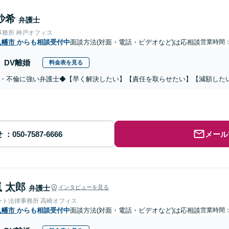
沙希
弁護士
事務所 神戸オフィス
八幡市
からも相談受付中
面談方法(対面・電話・ビデオなど)は応相談
営業時間：0
DV離婚
料金表を見る
・不倫に強い弁護士◆【早く解決したい】【責任を取らせたい】【減額した
せ
メール
 太郎
弁護士
インタビューを見る
ート法律事務所 高崎オフィス
八幡市
からも相談受付中
面談方法(対面・電話・ビデオなど)は応相談
営業時間：0