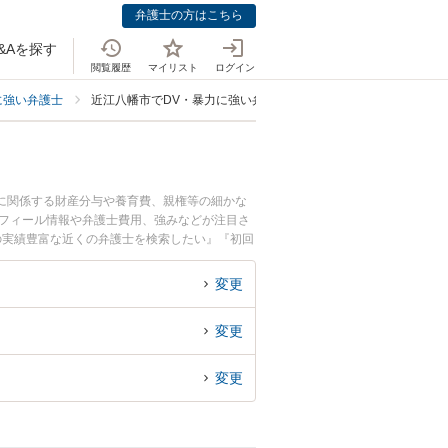
弁護士の方はこちら
&Aを探す
閲覧履歴
マイリスト
ログイン
に強い弁護士
近江八幡市でDV・暴力に強い弁護士
題に関係する財産分与や養育費、親権等の細かな
ロフィール情報や弁護士費用、強みなどが注目さ
の実績豊富な近くの弁護士を検索したい』『初回
変更
変更
変更