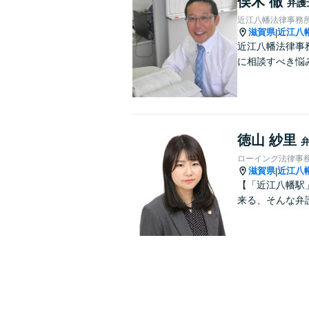
俣木 徹
弁護
近江八幡法律事務
滋賀県
近江八
|
近江八幡法律事
に相談すべき悩
徳山 紗里
ローイング法律事
滋賀県
近江八
|
【「近江八幡駅
来る、そんな弁