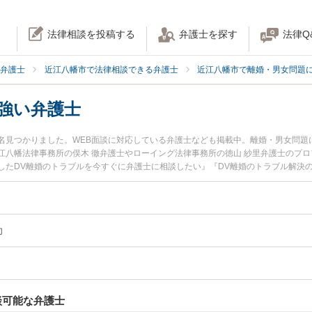
法律相談を投稿する
弁護士を探す
法律Q
弁護士
近江八幡市で法律相談できる弁護士
近江八幡市で離婚・男女問題
強い弁護士
2名見つかりました。WEB面談に対応している弁護士なども掲載中。離婚・男女問
江八幡法律事務所の俣木 徹弁護士やローイング法律事務所の徳山 紗里弁護士のプ
したDV離婚のトラブルを今すぐに弁護士に相談したい』『DV離婚のトラブル解決
市内の弁護士に相談予約したい』などでお困りの相談者さんにおすすめです。
力
談可能な弁護士