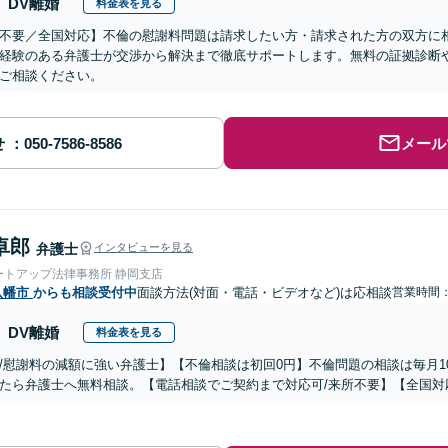
DV離婚
料金表を見る
不要／全国対応】不倫の慰謝料問題は請求したい方・請求された方の双方に
経験のある弁護士が交渉から解決まで徹底サポートします。無料の証拠診断
ご相談ください。
せ
メール
卓郎
弁護士
インタビューを見る
ートアップ法律事務所 静岡支店
八幡市
からも相談受付中
面談方法(対面・電話・ビデオなど)は応相談
営業時間：0
DV離婚
料金表を見る
/慰謝料の減額に強い弁護士】【不倫相談は初回0円】不倫問題の相談は毎月1
たら弁護士へ無料相談。【電話相談でご契約まで対応可/来所不要】【全国対