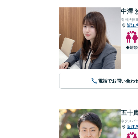
中澤 
春田法律
近江
◆離婚
電話でお問い合わ
五十嵐
ネクスパ
近江