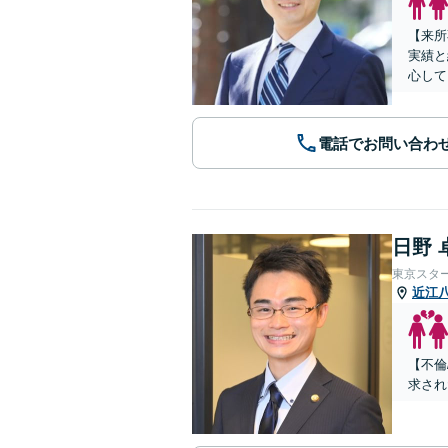
【来所
実績と
心して
電話でお問い合わ
日野 
東京スタ
近江
【不倫
求され