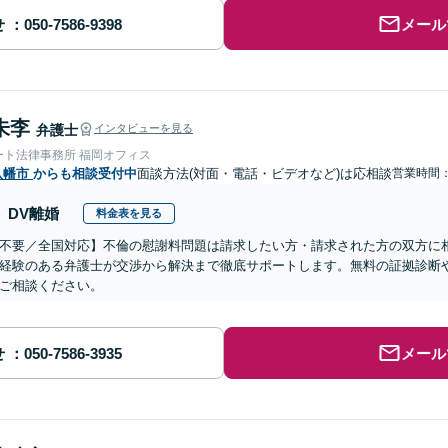
せ
メール
朱李
弁護士
インタビューを見る
ート法律事務所 福岡オフィス
八幡市
からも相談受付中
面談方法(対面・電話・ビデオなど)は応相談
営業時間：0
DV離婚
料金表を見る
不要／全国対応】不倫の慰謝料問題は請求したい方・請求された方の双方に
経験のある弁護士が交渉から解決まで徹底サポートします。無料の証拠診断
ご相談ください。
せ
メール