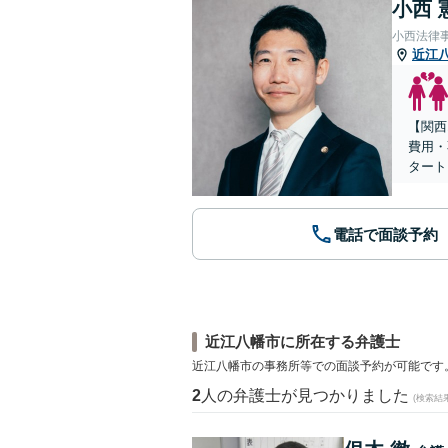
小西 
小西法律
近江
【関西
費用・
タート
電話で面談予約
近江八幡市に所在する弁護士
近江八幡市の事務所等での面談予約が可能です
2
人の弁護士が見つかりました
(検索結