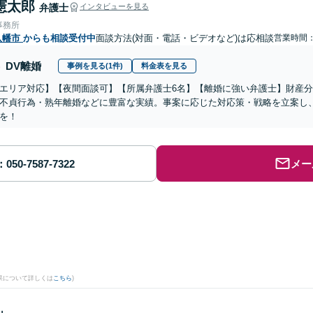
憲太郎
弁護士
インタビューを見る
事務所
八幡市
からも相談受付中
面談方法(対面・電話・ビデオなど)は応相談
営業時間
DV離婚
事例を見る(1件)
料金表を見る
エリア対応】【夜間面談可】【所属弁護士6名】【離婚に強い弁護士】財産
不貞行為・熟年離婚などに豊富な実績。事案に応じた対応策・戦略を立案し
を！
メー
。
果について詳しくは
こちら
)