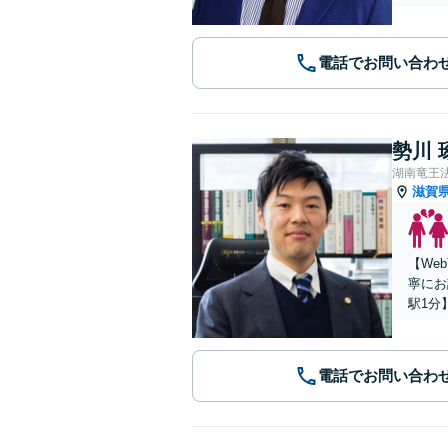
電話でお問い合わ
勢川 
湖南竜王
滋賀
【We
寧にお
駅1分
電話でお問い合わ