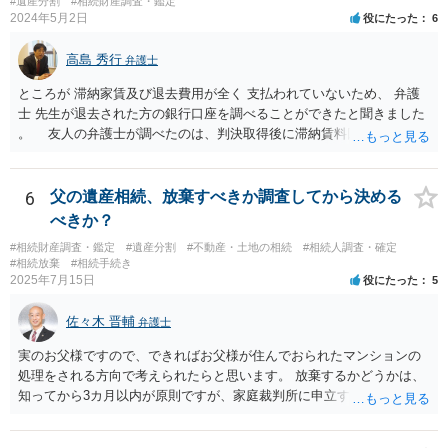
#遺産分割
#相続財産調査・鑑定
2024年5月2日
役にたった
6
高島 秀行
弁護士
ところが 滞納家賃及び退去費用が全く 支払われていないため、 弁護
士 先生が退去された方の銀行口座を調べることができたと聞きました
。 友人の弁護士が調べたのは、判決取得後に滞納賃料回収のため
に、預金の有無及び残高の開示を求めたもので 判決を取るために、
預金の入出金履歴を調べたわけではありません。 残念ながら、事案
や目的も異なりますし、開示の内容も異なります。
6
父の遺産相続、放棄すべきか調査してから決める
べきか？
#相続財産調査・鑑定
#遺産分割
#不動産・土地の相続
#相続人調査・確定
#相続放棄
#相続手続き
2025年7月15日
役にたった
5
佐々木 晋輔
弁護士
実のお父様ですので、できればお父様が住んでおられたマンションの
処理をされる方向で考えられたらと思います。 放棄するかどうかは、
知ってから3カ月以内が原則ですが、家庭裁判所に申立すれば3カ月の
期間を伸長することができます。 その間に、財産の状況を調査して、
放棄するかどうか決めることができます。 銀行やサラ金が数年も放置