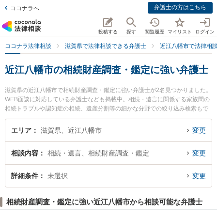
弁護士の方はこちら
ココナラへ
投稿する
探す
閲覧履歴
マイリスト
ログイン
ココナラ法律相談
滋賀県で法律相談できる弁護士
近江八幡市で法律相
近江八幡市の相続財産調査・鑑定に強い弁護士
滋賀県の近江八幡市で相続財産調査・鑑定に強い弁護士が2名見つかりました。
WEB面談に対応している弁護士なども掲載中。相続・遺言に関係する家族間の
相続トラブルや認知症の相続、遺産分割等の細かな分野での絞り込み検索もで
き便利です。特に近江八幡法律事務所の俣木 徹弁護士やローイング法律事務所
の徳山 紗里弁護士のプロフィール情報や弁護士費用、強みなどが注目されてい
エリア
滋賀県、近江八幡市
変更
ます。『近江八幡市で土日や夜間に発生した相続財産調査・鑑定のトラブルを
今すぐに弁護士に相談したい』『相続財産調査・鑑定のトラブル解決の実績豊
相談内容
相続・遺言、相続財産調査・鑑定
変更
富な近くの弁護士を検索したい』『初回相談無料で相続財産調査・鑑定を法律
相談できる近江八幡市内の弁護士に相談予約したい』などでお困りの相談者さ
んにおすすめです。
詳細条件
未選択
変更
相続財産調査・鑑定に強い近江八幡市から相談可能な弁護士