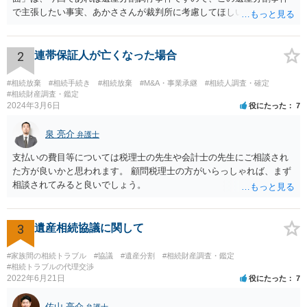
で主張したい事実、あかささんが裁判所に考慮してほしいと思う、亡
くなった方・あかささん・お姉さん間の事情などを記入することにな
ります。 もし、主張したい事実や考慮してほしい事情に関連して
資料を持っているようであれば、主張書面とは別で提出できます。も
2
連帯保証人が亡くなった場合
し、お姉さんに見られたくないような資料がある場合、「非開示の希
望に関する申出書」と共に提出することも考えられます。 ご質問：書
#相続放棄
#相続手続き
#相続放棄
#M&A・事業承継
#相続人調査・確定
いた方が良い事と書かない方が良い事 回答： お姉さんが申立書の「申
#相続財産調査・鑑定
2024年3月6日
役にたった
7
立ての趣旨」のところに書いている遺産の分け方に対して意見があれ
ば、まずそれを書くとよいです。 次に「申立ての理由」のところに、
泉 亮介
なぜ調停を申し立てたのか(例えば、あかささんと話合いが出来ない／
弁護士
決裂した、など)や亡くなった方・あかささん・お姉さん間の事情やい
支払いの費目等については税理士の先生や会計士の先生にご相談され
きさつなどが書かれていると思うので、あかささんから見てそれは違
た方が良いかと思われます。 顧問税理士の方がいらっしゃれば、まず
うと感じるところは、どのように違うのか、など書くとよいです。 そ
相談されてみると良いでしょう。
の他、お姉さんの申立書には書かれていないけど、どのように遺産を
分けるかを決めるについてあかささんが重要だと考える事情があれば
(例えば、○○のときにお姉さんは亡くなった方からお金を援助してもら
3
遺産相続協議に関して
った等)、それも書くとよいです。 書かない方が良いと思うことは、遺
産分割に関係ない(と思われる)いきさつを沢山盛り込むことだと考えま
#家族間の相続トラブル
#協議
#遺産分割
#相続財産調査・鑑定
す(あくまで遺産分割に関係することに留める方が、裁判所や調停委員
#相続トラブルの代理交渉
の方に事情を理解してもらいやすいと思います)。
2022年6月21日
役にたった
7
佐山 亮介
弁護士