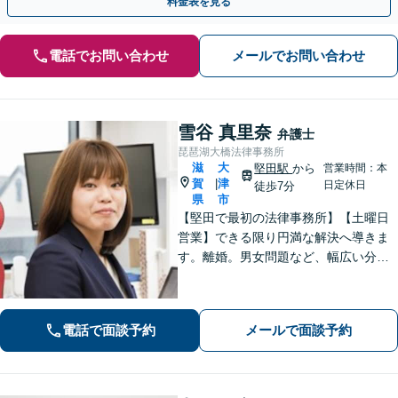
料金表を見る
電話でお問い合わせ
メールでお問い合わせ
雪谷 真里奈
弁護士
琵琶湖大橋法律事務所
滋
大
堅田駅
から
営業時間：本
賀
津
|
日定休日
徒歩7分
県
市
【堅田で最初の法律事務所】【土曜日
営業】できる限り円満な解決へ導きま
す。離婚。男女問題など、幅広い分野
のご相談に対応可能。相談しやすいよ
う、丁寧なヒアリングをいたします。
電話で面談予約
メールで面談予約