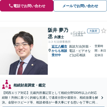
電話でお問い合わせ
メールでお問い合わせ
阪井 夢乃
大阪府
インタビュ
ーを見る
丞
弁護士
コスモ法律事務所
営業時
近江八幡市
面談方法(対面・
からも相談
電話・ビデオな
間：本日
受付中
ど)は応相談
定休日
相続財産調査・鑑定
【関西エリア対応】元裁判所書記官として相続分野500件以上の対応
経験！判例に基づく的確な見通しで遺産分割や遺留分、相続放棄を解
決。金額やスピード等、相談者様が一番大事にする想いを丁寧に伺い