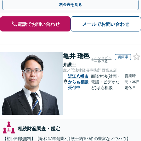
最善の解決策を提案【WEB面談可】
料金表を見る
電話でお問い合わせ
メールでお問い合わせ
亀井 瑞邑
兵庫県
インタビュ
ーを見る
弁護士
虎ノ門法律経済事務所 西宮支店
営業時
近江八幡市
面談方法(対面・
からも相談
電話・ビデオな
間：本日
受付中
ど)は応相談
定休日
相続財産調査・鑑定
【初回相談無料】【昭和47年創業×弁護士約100名の豊富なノウハウ】