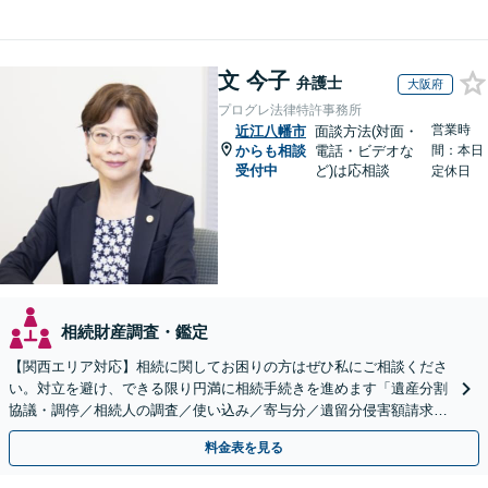
文 今子
弁護士
大阪府
プログレ法律特許事務所
営業時
近江八幡市
面談方法(対面・
からも相談
電話・ビデオな
間：本日
受付中
ど)は応相談
定休日
相続財産調査・鑑定
【関西エリア対応】相続に関してお困りの方はぜひ私にご相談くださ
い。対立を避け、できる限り円満に相続手続きを進めます「遺産分割
協議・調停／相続人の調査／使い込み／寄与分／遺留分侵害額請求／
相続放棄（借金の相続）／遺言書作成【休日・夜間相談可】
料金表を見る