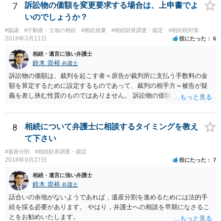
することはありませんので、数年後に借金が発見される可能性はほぼ
7
訴訟物の価額を変更要求する場合は、上申書でよ
ありません。 なお、私が扱った相続放棄を検討していた案件で、期間
いのでしょうか？
伸長して調査したところ、サラ金に対する過払金など相当な財産が見
#協議
#不動産・土地の相続
#相続放棄
#相続財産調査・鑑定
#相続税対策
つかったため相続したという事例がありました。
2018年3月11日
役にたった
6
相続・遺言に強い弁護士
鈴木 崇裕
弁護士
訴訟物の価額は、裁判を起こす者＝原告が裁判所に支払う手数料の金
額を算定するために設定するものであって、裁判の相手方＝被告が疑
義を差し挟む性質のものではありません。 訴訟物の価額自体が裁判の
目的（審理の対象）となることもありませんので、上申書や証拠を出
したとしても、変更されることはありません。
8
相続について弁護士に相談するタイミングを教え
て下さい
#遺産分割
#相続財産調査・鑑定
2018年9月27日
役にたった
7
相続・遺言に強い弁護士
鈴木 崇裕
弁護士
話合いの余地がないようであれば，遺産分割を進めるためには法的手
続を採る必要があります。 やはり，弁護士への相談を早期になさるこ
とをお勧めいたします。