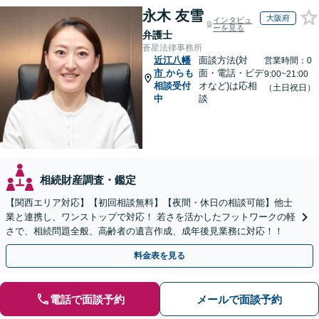
永木 友雪
大阪府
インタビュ
ーを見る
弁護士
蒼星法律事務所
近江八幡
面談方法(対
営業時間：0
市
からも
面・電話・ビデ
9:00~21:00
相談受付
オなど)は応相
（土日祝日）
中
談
相続財産調査・鑑定
【関西エリア対応】【初回相談無料】【夜間・休日の相談可能】他士
業と連携し、ワンストップで対応！ 若さを活かしたフットワークの軽
さで、相続問題全般、高齢者の遺言作成、成年後見業務に対応！！
料金表を見る
電話で面談予約
メールで面談予約