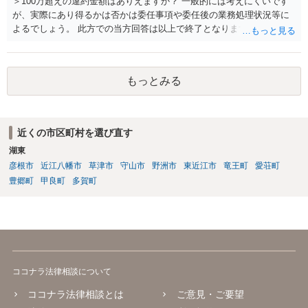
＞100万超えの違約金額はありえますか？ 一般的には考えにくいです
が、実際にあり得るかは否かは委任事項や委任後の業務処理状況等に
よるでしょう。 此方での当方回答は以上で終了となりますが、参考に
なりましたら幸いです。
もっとみる
近くの市区町村を選び直す
湖東
彦根市
近江八幡市
草津市
守山市
野洲市
東近江市
竜王町
愛荘町
豊郷町
甲良町
多賀町
ココナラ法律相談について
ココナラ法律相談とは
ご意見・ご要望