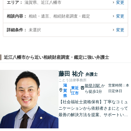
エリア
滋賀県、近江八幡市
変更
相談内容
相続・遺言、相続財産調査・鑑定
変更
詳細条件
未選択
変更
近江八幡市から近い相続財産調査・鑑定に強い弁護士
藤田 祐介
弁護士
ことう法律事務所
滋
能登川駅
か
営業時間：本
東近
賀
|
日定休日
ら徒歩1分
江市
県
【社会福祉士資格保有】丁寧なコミュ
ニケーションから依頼者さまにとって
最善の解決方法を提案、サポートいた
します。刑事事件での身柄解放、債務
整理の実績多数。法律だけではなく、