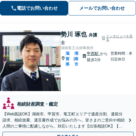
福祉や医療と連携し垣根を超えて解決
電話でお問い合わせ
メールでお問い合わせ
へと導きます。【休日、夜間対応可
能】
勢川 琢也
弁護
インタビューを見
る
士
湖南竜王法律事務所
滋
湖
甲西駅
から
営業時間：本
賀
南
|
日定休日
徒歩1分
県
市
相続財産調査・鑑定
【Web面談OK】湖南市、甲賀市、竜王町エリアで遺産分割、遺留分
請求、相続放棄、遺言書作成でお悩みの方へ。皆さまのご意向や相続
人間のご事情に配慮しながら、対応いたします【出張相談OK】【甲
西駅1分】