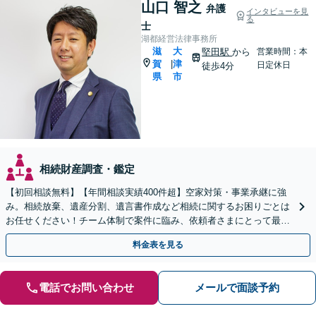
山口 智之
弁護
インタビューを見
る
士
湖都経営法律事務所
滋
大
堅田駅
から
営業時間：本
賀
津
|
日定休日
徒歩4分
県
市
相続財産調査・鑑定
【初回相談無料】【年間相談実績400件超】空家対策・事業承継に強
み。相続放棄、遺産分割、遺言書作成など相続に関するお困りごとは
お任せください！チーム体制で案件に臨み、依頼者さまにとって最善
の解決を目指します【堅田駅4分】【無料駐車場あり】
料金表を見る
電話でお問い合わせ
メールで面談予約