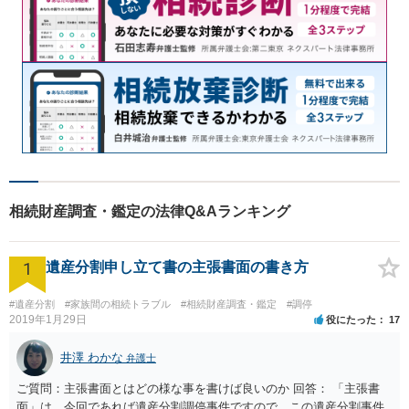
相続財産調査・鑑定の法律Q&Aランキング
1
遺産分割申し立て書の主張書面の書き方
#遺産分割
#家族間の相続トラブル
#相続財産調査・鑑定
#調停
2019年1月29日
役にたった
17
井澤 わかな
弁護士
ご質問：主張書面とはどの様な事を書けば良いのか 回答： 「主張書
面」は、今回であれば遺産分割調停事件ですので、この遺産分割事件