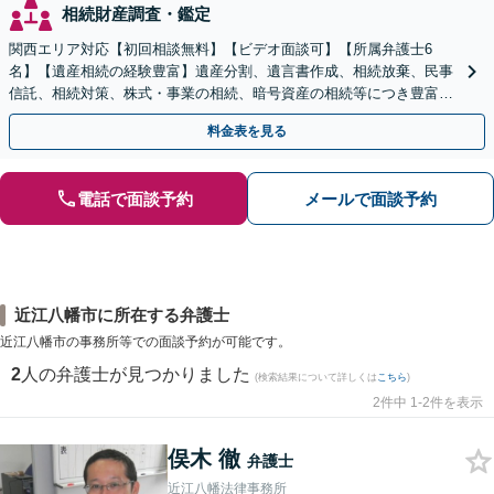
相続財産調査・鑑定
関西エリア対応【初回相談無料】【ビデオ面談可】【所属弁護士6
名】【遺産相続の経験豊富】遺産分割、遺言書作成、相続放棄、民事
信託、相続対策、株式・事業の相続、暗号資産の相続等につき豊富な
対応実績。【バリアフリー】【完全個室対応】
料金表を見る
電話で面談予約
メールで面談予約
近江八幡市に所在する弁護士
近江八幡市の事務所等での面談予約が可能です。
2
人の弁護士が見つかりました
(検索結果について詳しくは
こちら
)
2件中 1-2件を表示
俣木 徹
弁護士
近江八幡法律事務所