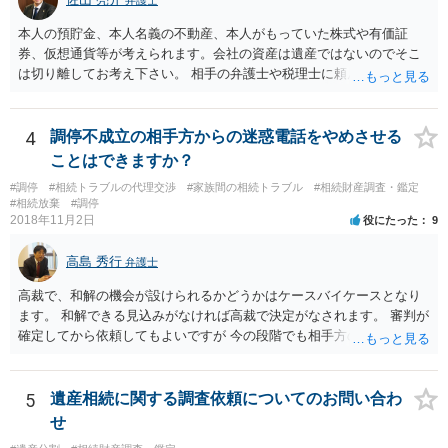
本人の預貯金、本人名義の不動産、本人がもっていた株式や有価証
券、仮想通貨等が考えられます。会社の資産は遺産ではないのでそこ
は切り離してお考え下さい。 相手の弁護士や税理士に頼んでも守秘義
務を理由に断られる可能性が高いです。 資料は調停を起こしてから任
意に開示を求め、応じなければ「調査嘱託」という手続きを使って銀
行等に照会をかけることになるでしょう。 不動産は、相続登記が済ん
4
調停不成立の相手方からの迷惑電話をやめさせる
でいなければ市役所ないし区役所に、お子様と義父様のつながりがわ
ことはできますか？
かる戸籍一式を揃えてもちこみ、「名寄せ」という手続きをすると、
#調停
#相続トラブルの代理交渉
#家族間の相続トラブル
#相続財産調査・鑑定
分かると思います。遺産分割協議書の偽造等により既に相続登記され
#相続放棄
#調停
てしまっている場合は、住所などに当たりをつけて登記名義を調べて
2018年11月2日
役にたった
9
探すことになるでしょう。 代理人弁護士を立てられるのはおすすめで
すが、現代では、各々が自由に価格設定をしていますので、特に相場
高島 秀行
弁護士
はお示しできません。ただし、かつて日本弁護士連合会が設けていた
報酬基準を踏まえて価格設定している弁護士は一定数いると思います
高裁で、和解の機会が設けられるかどうかはケースバイケースとなり
ので、それが一応の目安となるでしょう。
ます。 和解できる見込みがなければ高裁で決定がなされます。 審判が
確定してから依頼してもよいですが 今の段階でも相手方の連絡が迷惑
であれば 弁護士に依頼してもよいと思います。
5
遺産相続に関する調査依頼についてのお問い合わ
せ