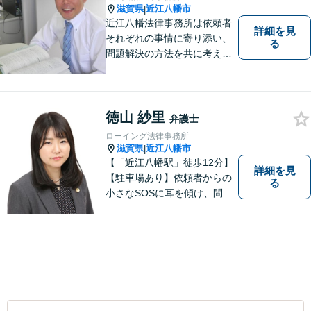
滋賀県
近江八幡市
|
近江八幡法律事務所は依頼者
詳細を見
それぞれの事情に寄り添い、
る
問題解決の方法を共に考える
場所です。「弁護士に相談す
べき悩みなのかわからない
方」も、ぜひお気軽にご相談
ください。
徳山 紗里
弁護士
ローイング法律事務所
滋賀県
近江八幡市
|
【「近江八幡駅」徒歩12分】
詳細を見
【駐車場あり】依頼者からの
る
小さなSOSに耳を傾け、問題
解決に導くことが出来る、そ
んな弁護士でありたいと考え
ております。 ぜひ一度私にご
相談ください。