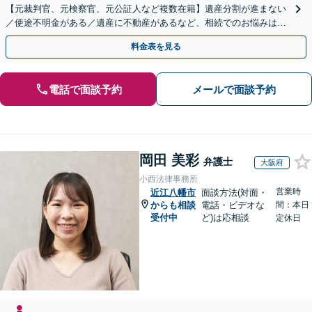
【元裁判官、元検察官、元公証人など複数在籍】遺産分割が進まない
／使途不明金がある／遺産に不動産があるなど、相続でのお悩みはご
相談ください【他士業連携で登記・税も対応】
料金表を見る
電話で面談予約
メールで面談予約
岡田 美彩
弁護士
大阪府
小西法律事務所
営業時
近江八幡市
面談方法(対面・
からも相談
電話・ビデオな
間：本日
受付中
ど)は応相談
定休日