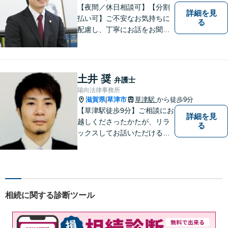
【夜間／休日相談可】【分割
詳細を見
払い可】ご不安なお気持ちに
る
配慮し、丁寧にお話をお聞き
することを信条としていま
す。お悩みの方は、一度お問
い合わせください。
土井 奨
弁護士
陽向法律事務所
滋賀県
草津市
草津駅
から徒歩9分
|
【草津駅徒歩9分】ご相談にお
詳細を見
越しくださったかたが、リラ
る
ックスしてお話いただけるよ
うな対応を心がけておりま
す。法的トラブルに対して弁
護士が力になれることは多い
です。 ご相談を躊躇われてい
る方もお気軽に、ご相談にい
相続に関する診断ツール
らしてください。