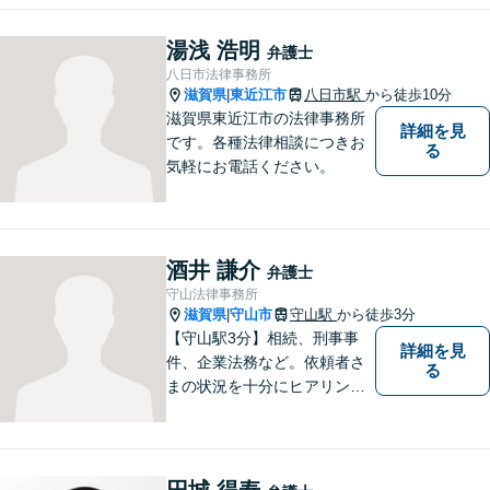
湯浅 浩明
弁護士
八日市法律事務所
滋賀県
東近江市
八日市駅
から徒歩10分
|
滋賀県東近江市の法律事務所
詳細を見
です。各種法律相談につきお
る
気軽にお電話ください。
酒井 謙介
弁護士
守山法律事務所
滋賀県
守山市
守山駅
から徒歩3分
|
【守山駅3分】相続、刑事事
詳細を見
件、企業法務など。依頼者さ
る
まの状況を十分にヒアリング
し、あらゆる観点から解決策
をご提案してまいります。丁
寧に、迅速に、柔軟に対応し
ます。お気軽にご相談くださ
円城 得寿