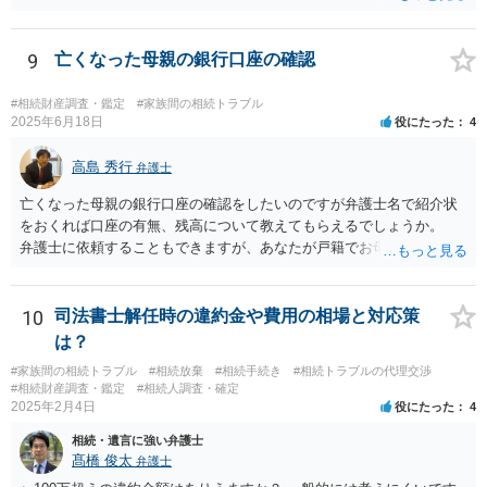
9
亡くなった母親の銀行口座の確認
#相続財産調査・鑑定
#家族間の相続トラブル
2025年6月18日
役にたった
4
高島 秀行
弁護士
亡くなった母親の銀行口座の確認をしたいのですが弁護士名で紹介状
をおくれば口座の有無、残高について教えてもらえるでしょうか。
弁護士に依頼することもできますが、あなたが戸籍でお母さんの相続
人であり、相続人本人であることなどを証明すれば、口座の有無や残
高は教えてくれると思います。 自分ではよくわからないということ
であれば、弁護士に相談し依頼されたら良いと思います。
10
司法書士解任時の違約金や費用の相場と対応策
は？
#家族間の相続トラブル
#相続放棄
#相続手続き
#相続トラブルの代理交渉
#相続財産調査・鑑定
#相続人調査・確定
2025年2月4日
役にたった
4
相続・遺言に強い弁護士
髙橋 俊太
弁護士