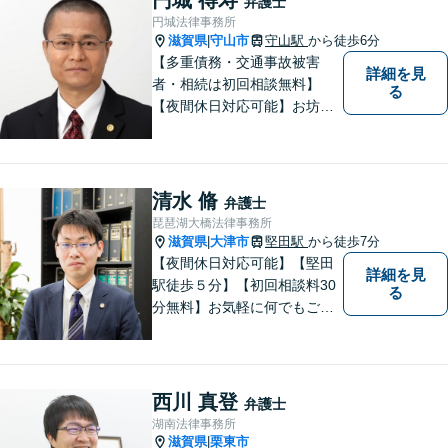
弁護士
い【隣接駐車場あり】
円城法律事務所
滋賀県
守山市
守山駅
から徒歩6分
|
【多重債務・交通事故被害
詳細を見
者・相続は初回相談無料】
る
【夜間休日対応可能】お坊さ
ん弁護士・僧籍を持つ弁護士
として、また、会社生活を経
験した者として、一般生活者
の目線で敷居が低い弁護士と
清水 脩
弁護士
して、親身にあなたの立場に
琵琶湖大橋法律事務所
立って、ご相談に対応いたし
滋賀県
大津市
堅田駅
から徒歩7分
|
ます。
【夜間休日対応可能】【堅田
詳細を見
駅徒歩５分】【初回相談料30
る
分無料】お気軽に何でもご相
談ください。弁護士は、あな
たの味方です。
西川 真登
弁護士
湖南法律事務所
滋賀県
栗東市
|