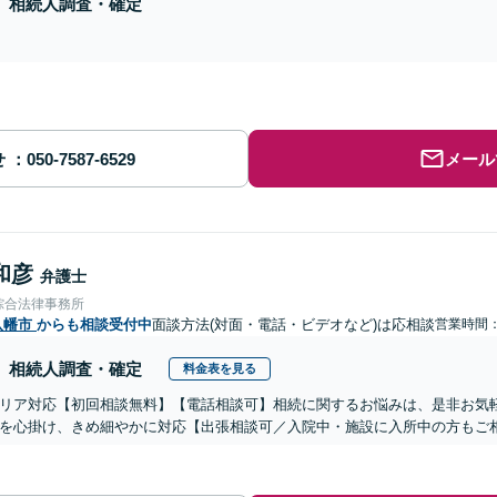
相続人調査・確定
せ
メール
和彦
弁護士
綜合法律事務所
八幡市
からも相談受付中
面談方法(対面・電話・ビデオなど)は応相談
営業時間：0
相続人調査・確定
料金表を見る
リア対応【初回相談無料】【電話相談可】相続に関するお悩みは、是非お気
を心掛け、きめ細やかに対応【出張相談可／入院中・施設に入所中の方もご