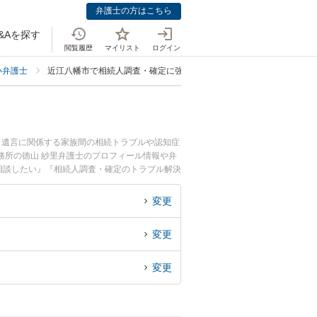
弁護士の方はこちら
&Aを探す
閲覧履歴
マイリスト
ログイン
い弁護士
近江八幡市で相続人調査・確定に強い弁護士
・遺言に関係する家族間の相続トラブルや認知症
務所の徳山 紗里弁護士のプロフィール情報や弁
相談したい』『相続人調査・確定のトラブル解決
したい』などでお困りの相談者さんにおすすめで
変更
変更
変更