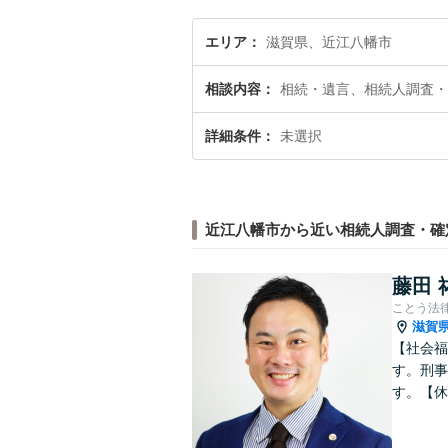
エリア
滋賀県、近江八幡市
相談内容
相続・遺言、相続人調査・
詳細条件
未選択
近江八幡市から近い相続人調査・確
藤田 
ことう法
滋賀
【社会福
す。刑事
す。【休