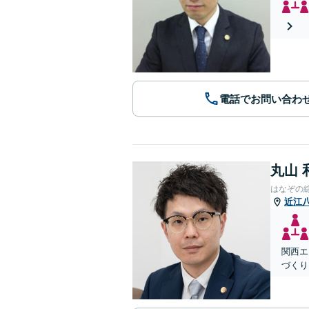
電話でお問い合わ
丸山 
はなぞの
近江
関西エ
づくり