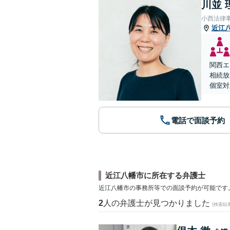
川並 
小西法律
近江
関西エ
相続放
個室対
電話で面談予約
近江八幡市に所在する弁護士
近江八幡市の事務所等での面談予約が可能です
2
人の弁護士が見つかりました
(検索結