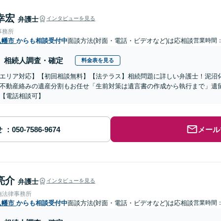
幸宏
弁護士
インタビューを見る
事務所
八幡市
からも相談受付中
面談方法(対面・電話・ビデオなど)は応相談
営業時間：0
相続人調査・確定
料金表を見る
エリア対応】【初回相談無料】【法テラス】相続問題に詳しい弁護士！泥沼
不動産絡みの遺産分割もお任せ「生前対策は遺言書の作成から執行まで」遺
【電話相談可】
せ
メール
亮介
弁護士
インタビューを見る
施法律事務所
八幡市
からも相談受付中
面談方法(対面・電話・ビデオなど)は応相談
営業時間：1