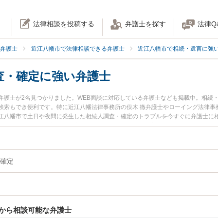
法律相談を投稿する
弁護士を探す
法律Q
弁護士
近江八幡市で法律相談できる弁護士
近江八幡市で相続・遺言に強
査・確定に強い弁護士
弁護士が2名見つかりました。WEB面談に対応している弁護士なども掲載中。相続
検索もでき便利です。特に近江八幡法律事務所の俣木 徹弁護士やローイング法律事
江八幡市で土日や夜間に発生した相続人調査・確定のトラブルを今すぐに弁護士に
回相談無料で相続人調査・確定を法律相談できる近江八幡市内の弁護士に相談予約
確定
から相談可能な弁護士