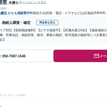
理恵
弁護士
インタビューを見る
事務所
八幡市
からも相談受付中
面談方法(対面・電話・ビデオなど)は応相談
営業時間
相続人調査・確定
料金表を見る
リア対応【初回相談無料】【ビデオ面談可】【所属弁護士6名】【遺産相続
棄、民事信託、相続対策、株式・事業の相続、暗号資産の相続等につき豊富
応】
メー
。
果について詳しくは
こちら
)