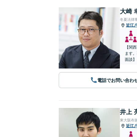
大崎 
冬夏法律
近江
【関西
ます。
面談】
電話でお問い合わ
井上 
東大阪布
近江