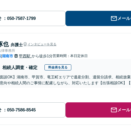
せ
メール
琢也
弁護士
インタビューを見る
法律事務所
県
湖南市
甲西駅
から徒歩1分
営業時間：本日定休日
|
相続人調査・確定
料金表を見る
b面談OK】湖南市、甲賀市、竜王町エリアで遺産分割、遺留分請求、相続放
意向や相続人間のご事情に配慮しながら、対応いたします【出張相談OK】【
せ
メール