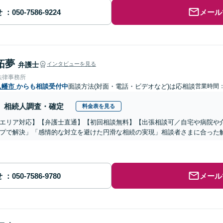
せ
メール
拓夢
弁護士
インタビューを見る
法律事務所
八幡市
からも相談受付中
面談方法(対面・電話・ビデオなど)は応相談
営業時間
相続人調査・確定
料金表を見る
エリア対応】【弁護士直通】【初回相談無料】【出張相談可／自宅や病院や
プで解決」「感情的な対立を避けた円滑な相続の実現」相談者さまに合った
せ
メール