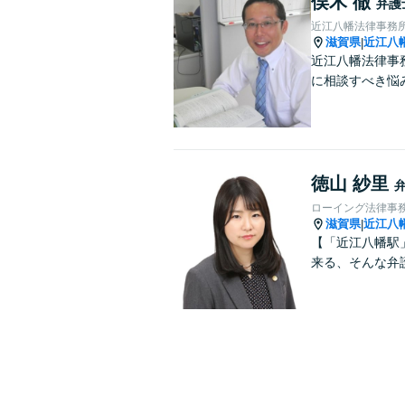
俣木 徹
弁護
近江八幡法律事務
滋賀県
近江八
|
近江八幡法律事
に相談すべき悩
徳山 紗里
ローイング法律事
滋賀県
近江八
|
【「近江八幡駅
来る、そんな弁