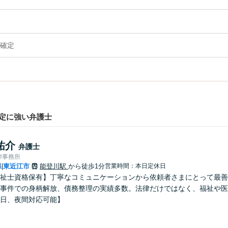
確定
定に強い弁護士
祐介
弁護士
律事務所
県
東近江市
能登川駅
から徒歩1分
営業時間：本日定休日
|
祉士資格保有】丁寧なコミュニケーションから依頼者さまにとって最善
事件での身柄解放、債務整理の実績多数。法律だけではなく、福祉や医
日、夜間対応可能】