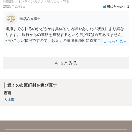
になりますよう祈念しております。お力になりたいと思います。
#賭博罪・オンラインカジノ・闇スロット犯罪
2025年2月8日
役にたった
1
匿名A
弁護士
逮捕までされるのかどうかは具体的な内容やあなたの状況により異な
ります。 銀行からの連絡を無視するという選択肢は通常ありません。
ややこしい状況ですので、お近くの法律事務所に直接ご相談いただい
た上で対応を進めてください。
もっとみる
近くの市区町村を選び直す
湖西
大津市