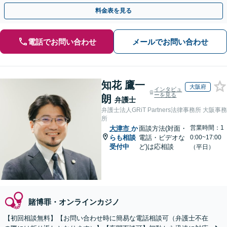
目指します【来所不要で完結OK】
料金表を見る
電話でお問い合わせ
メールでお問い合わせ
知花 鷹一
大阪府
インタビュ
ーを見る
朗
弁護士
弁護士法人GRiT Partners法律事務所 大阪事務
所
営業時間：1
大津市
か
面談方法(対面・
らも相談
電話・ビデオな
0:00~17:00
受付中
ど)は応相談
（平日）
賭博罪・オンラインカジノ
【初回相談無料】【お問い合わせ時に簡易な電話相談可（弁護士不在