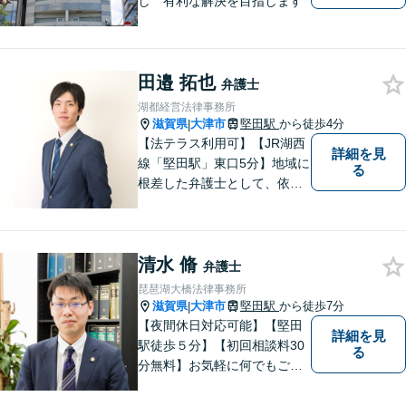
し 有利な解決を目指します
田邉 拓也
弁護士
湖都経営法律事務所
滋賀県
大津市
堅田駅
から徒歩4分
|
【法テラス利用可】【JR湖西
詳細を見
線「堅田駅」東口5分】地域に
る
根差した弁護士として、依頼
者の方に寄り添い、丁寧・親
切にお話を伺い、信頼関係を
築いていけるよう尽力いたし
清水 脩
ます。弁護士に依頼するのは
弁護士
敷居が高いとお考えの方も、
琵琶湖大橋法律事務所
まずは一度ご相談ください。
滋賀県
大津市
堅田駅
から徒歩7分
|
【夜間休日対応可能】【堅田
詳細を見
駅徒歩５分】【初回相談料30
る
分無料】お気軽に何でもご相
談ください。弁護士は、あな
たの味方です。