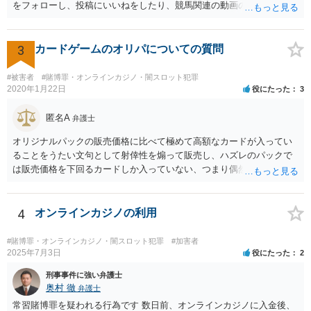
をフォローし、投稿にいいねをしたり、競馬関連の動画のチャンネル
登録をすることは、特段法的に問題ないと考えられます。
3
カードゲームのオリパについての質問
#被害者
#賭博罪・オンラインカジノ・闇スロット犯罪
2020年1月22日
役にたった
3
匿名A
弁護士
オリジナルパックの販売価格に比べて極めて高額なカードが入ってい
ることをうたい文句として射倖性を煽って販売し、ハズレのパックで
は販売価格を下回るカードしか入っていない、つまり偶然によってあ
る人は得しある人は損する関係であるなら、やはり賭博に該当する可
能性はあると考えられます。警察が見過ごせない規模になった途端に
販売元を摘発、ということもあり得るでしょう。他方で、数回買って
4
オンラインカジノの利用
見た程度の買主は（よほど大量に購入し、売主とつるんで話題作りを
しているユーチューバーなどを除けば）摘発はされないと思われま
#賭博罪・オンラインカジノ・闇スロット犯罪
#加害者
す。また、福袋のように購入価格と同程度以上の品物が必ず入ってい
2025年7月3日
役にたった
2
ると信じていたのであれば、賭博の故意はなく犯罪にはあたらないで
刑事事件に強い弁護士
しょう。 この点、例えば木曽崇さんが賭博にあたる可能性を指摘して
奥村 徹
弁護士
いますが、その内容は正当だと思います。
常習賭博罪を疑われる行為です 数日前、オンラインカジノに入金後、