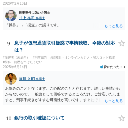
られます。 【質問2への回答】 刑事上の問題は生じにくいものの、民
2026年2月16日
事・行政上の観点から以下の点が考慮されます。景品表示法について
刑事事件に強い弁護士
は事業者が顧客を誘引するためのものではないため対象外と考えられ
井上 祐司
弁護士
ますが、自治会館の利用規約（目的外利用や金銭徴収の可否など）へ
「操作」→「捜査」の誤りです。
の抵触が問題となることがあります。 【質問3への回答】 主催者とし
ての注意点として、まず参加費がすべて会場代の実費に充てられてい
る記録（領収書や収支の管理）を残し、賞金原資とは無関係であるこ
とを明確にしておくことが大切です。また、自治会館の管理者に対
9
息子が仮想通貨取引疑惑で事情聴取、今後の対応
し、参加費の集金を含む利用目的を事前に正確に伝えて了解を得てお
は？
くのが賢明です。
#加害者（未成年）
#刑事裁判
#賭博罪・オンラインカジノ・闇スロット犯罪
#前科・前歴をつけたくない
2025年6月14日
役にたった
1
藤川 久昭
弁護士
お悩みのことと存じます。ご心配のことと存じます。詳しい事情がわ
からないので、一般論として回答できるところだけ、ご対応いたしま
すと、刑事手続きがすすむ可能性が高いです。すぐにでも弁護士に直
接相談されることが良いと思います。なぜならば、法的にきちんと解
明するために、良い知恵を得るには必要だからです。刑事問題は早い
対応が不可欠です。すぐにでも、この手の問題に精通した弁護士等
10
銀行の取引確認について
に、ネットではなく直接相談されるのが良いと思われます。良い解決