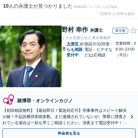
10
人の弁護士が見つかりました
(検索結果について詳しくは
こちら
)
10件中 1-10件を表示
野村 幸作
弁護士
東京都
ミカタ弁護士法人 東京事務所
営業時間：0
大津市
か
面談方法(対面・
らも相談
電話・ビデオな
8:30~23:00
受付中
ど)は応相談
（平日）
賭博罪・オンラインカジノ
【初回相談無料】【最短即日！緊急対応可】刑事事件はスピード解決
が鍵！不起訴獲得実績多数。まだ逮捕されていないが、警察に捜査さ
れている場合は一刻も早くご相談ください。深夜まで電話受付中！痴
漢／盗撮／のぞき／その他性犯罪など
料金表を見る