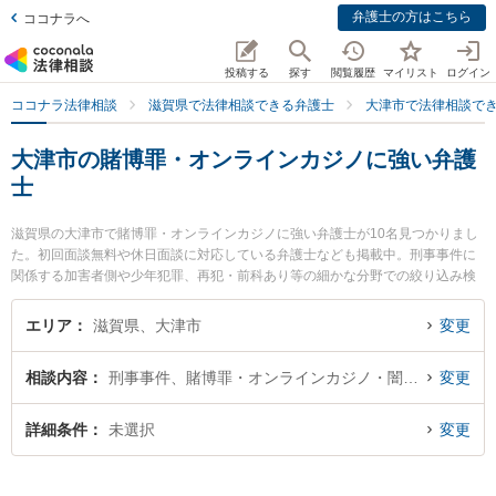
弁護士の方はこちら
ココナラへ
投稿する
探す
閲覧履歴
マイリスト
ログイン
ココナラ法律相談
滋賀県で法律相談できる弁護士
大津市で法律相談で
大津市の賭博罪・オンラインカジノに強い弁護
士
滋賀県の大津市で賭博罪・オンラインカジノに強い弁護士が10名見つかりまし
た。初回面談無料や休日面談に対応している弁護士なども掲載中。刑事事件に
関係する加害者側や少年犯罪、再犯・前科あり等の細かな分野での絞り込み検
索もでき便利です。特に湖都経営法律事務所の宮本 向日葵弁護士や湖都経営法
律事務所の中川 博貴弁護士、大津中央法律事務所の古山 力弁護士のプロフィー
エリア
滋賀県、大津市
変更
ル情報や弁護士費用、強みなどが注目されています。『大津市で土日や夜間に
発生した賭博罪・オンラインカジノのトラブルを今すぐに弁護士に相談した
相談内容
刑事事件、賭博罪・オンラインカジノ・闇スロット犯罪
変更
い』『賭博罪・オンラインカジノのトラブル解決の実績豊富な近くの弁護士を
検索したい』『初回相談無料で賭博罪・オンラインカジノを法律相談できる大
津市内の弁護士に相談予約したい』などでお困りの相談者さんにおすすめで
詳細条件
未選択
変更
す。