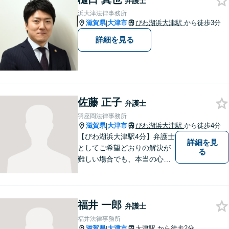
弁護士
ング（2024年7月-2026年7月
浜大津法律事務所
現在）】
滋賀県
大津市
びわ湖浜大津駅
から徒歩3分
|
詳細を見る
佐藤 正子
弁護士
羽座岡法律事務所
滋賀県
大津市
びわ湖浜大津駅
から徒歩4分
|
【びわ湖浜大津駅4分】弁護士
詳細を見
としてご希望どおりの解決が
る
難しい場合でも、本当の心の
希望を満たせるようにしたい
と考えています。ご相談にお
越しくださった方々が、話し
福井 一郎
やすい雰囲気作りを心掛けて
弁護士
おりますので、お気軽にご相
福井法律事務所
談ください。
滋賀県
大津市
大津駅
から徒歩2分
|