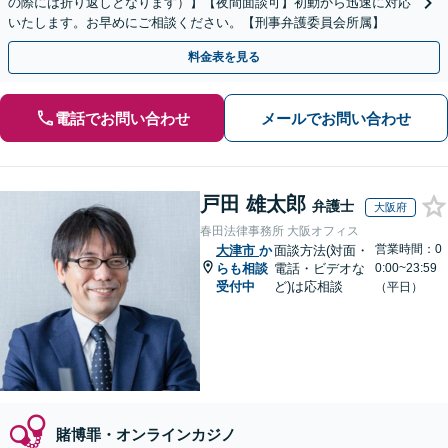
の際には折り返しとなります）】【夜間面談可】初動から迅速に対応
いたします。お早めにご相談ください。【刑事弁護委員会所属】
料金表を見る
電話でお問い合わせ
メールでお問い合わせ
戸田 雄太郎
弁護士
大阪府
春田法律事務所 大阪オフィス
営業時間：0
大津市
か
面談方法(対面・
らも相談
電話・ビデオな
0:00~23:59
受付中
ど)は応相談
（平日）
賭博罪・オンラインカジノ