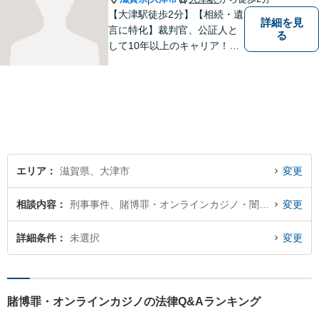
【大津駅徒歩2分】【相続・遺
詳細を見
言に特化】裁判官、公証人と
る
して10年以上のキャリア！親
族の人間関係に配慮し、先を
見据えながら、最大限依頼者
様の利益を守ります。皆様の
抱えるお気持ちやご希望をぜ
ひお聞かせください！
エリア
滋賀県、大津市
変更
相談内容
刑事事件、賭博罪・オンラインカジノ・闇スロット犯罪
変更
詳細条件
未選択
変更
賭博罪・オンラインカジノの法律Q&Aランキング