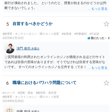
銀行が凍結されました。 というのだと、捜査が始まるのかどうかは判
断できないでしょう。
5
自首するべきかどうか
#賭博罪・オンラインカジノ・闇スロット犯罪
#加害者
#刑事裁判
#不起訴
2025年2月10日
役にたった
2
濵門 俊也
弁護士
ご質問者様の利用されたオンラインカジノが摘発されるほどのサイト
であれば自首の意味がありますが、そうでなければ自首する意味がな
いです。 すべてのオンラインカジノを立件する（できる）わけでもな
いので、静観されることをお勧めします。
6
職場におけるパワハラ問題について
#セクハラ
#恐喝・脅迫
#横領罪・背任罪
#賭博罪・オンラインカジノ・闇スロット犯罪
2019年6月28日
内藤 政信
弁護士