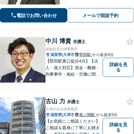
プロとして最後までサポート。お気軽
にご相談ください。
電話でお問い合わせ
メールで面談予約
中川 博貴
弁護士
湖都経営法律事務所
滋賀県
大津市
堅田駅
から徒歩4分
|
【堅田駅東口徒歩4分】【法
詳細を見
人・個人対応】借金・離婚・
る
刑事事件・相続・労働に関す
るトラブルはお任せくださ
い。顧問契約・企業法務全般
に対応。困りの際はぜひ一度
古山 力
お話をお聞かせください。
弁護士
【無料駐車場あり】
大津中央法律事務所
滋賀県
大津市
島ノ関駅
から徒歩5分
|
【お気軽にご相談ください】
詳細を見
ご相談を親身に丁寧にお聴き
る