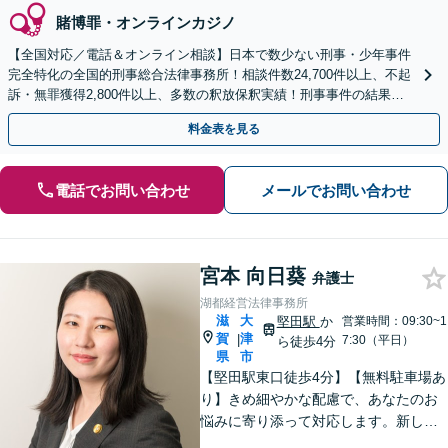
賭博罪・オンラインカジノ
【全国対応／電話＆オンライン相談】日本で数少ない刑事・少年事件
完全特化の全国的刑事総合法律事務所！相談件数24,700件以上、不起
訴・無罪獲得2,800件以上、多数の釈放保釈実績！刑事事件の結果は
弁護士の腕次第で変わります【初回相談無料】
料金表を見る
電話でお問い合わせ
メールでお問い合わせ
宮本 向日葵
弁護士
湖都経営法律事務所
滋
大
堅田駅
か
営業時間：09:30~1
賀
津
|
7:30（平日）
ら徒歩4分
県
市
【堅田駅東口徒歩4分】【無料駐車場あ
り】きめ細やかな配慮で、あなたのお
悩みに寄り添って対応します。新しい
人生のスタートが切れるよう、法律の