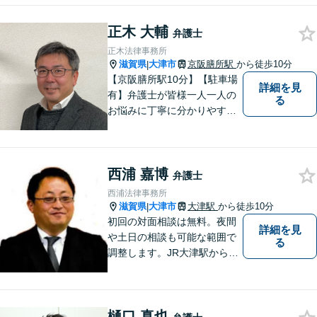
正木 大輔
弁護士
正木法律事務所
滋賀県
大津市
京阪膳所駅
から徒歩10分
|
【京阪膳所駅10分】【駐車場
詳細を見
有】弁護士が皆様一人一人の
る
お悩みに丁寧に分かりやすく
お応えいたします。専門家に
よる適切なアドバイスや手続
により、問題解決に向けて前
西浦 嘉博
進できることがございます。
弁護士
どうぞ当事務所にご相談くだ
西浦法律事務所
さい。
滋賀県
大津市
大津駅
から徒歩10分
|
初回の対面相談は無料。夜間
詳細を見
や土日の相談も可能な範囲で
る
調整します。JR大津駅から徒
歩10分、京阪大津線上栄町駅
から徒歩4分、大津赤十字病院
の前になります。 【滋賀県２
樋口 真也
位 弁護士ドットコムランキ