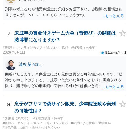
刑事を考えるなら地元弁護士に詳細をお話下さい。 慰謝料の相場はあ
りませんが、５０～１００くらいでしょうかね。
7
未成年の賞金付きゲーム大会（昔遊び）の開催は
賭博罪になりますか？
#賭博罪・オンラインカジノ・闇スロット犯罪
#加害者（未成年）
2026年8月1日
役にたった
1
澁谷 望
弁護士
回答いたします。※弁護士により見解は異なる可能性があります。 結
論から申し上げますと、ご提示いただいた条件のとおりに実施される
限り、賭博罪などの刑事罰に問われる可能性は低いと考えられます
が、会場の利用ルールなどの点には注意が必要です。 【質問1への回
答】 賭博罪は、参加者が互いに財物を賭けてその得喪を争う場合に成
立します。 質問者様がご自身のポケットマネーから懸賞として賞金を
8
息子がフリマで偽サイン販売、少年院送致や実刑
出し、参加者からの参加費が全額会場レンタル費用に充てられて賞金
の可能性は？
原資と完全に分離されている場合、参加者が自らの財物を失うリスク
#加害者（未成年）
#名誉毀損罪・侮辱罪
が存在しないため賭博罪には該当しないとする見解が一般的です。ま
#賭博罪・オンラインカジノ・闇スロット犯罪
#逮捕による解雇・退学回避
た、利益を得る目的もないため賭博場開帳図利罪も成立しないと考え
#特殊詐欺
#前科・前歴をつけたくない