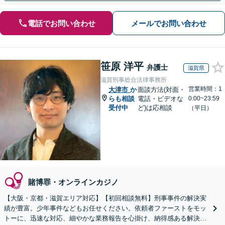
電話でお問い合わせ
メールでお問い合わせ
笹原 洋平
弁護士
滋賀県
滋賀刑事総合法律事務所
営業時間：1
大津市
か
面談方法(対面・
らも相談
電話・ビデオな
0:00~23:59
受付中
ど)は応相談
（平日）
賭博罪・オンラインカジノ
【大阪・京都・滋賀エリア対応】【初回相談無料】刑事事件の解決実
績が豊富。少年事件などもお任せください。依頼者ファーストをモッ
トーに、迅速な対応、細やかな業務報告を心掛け、納得感ある解決を