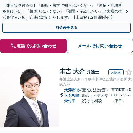
【即日接見対応◎】「職場・家族に知られたくない」「逮捕・刑務所
を避けたい」「報道されたくない」「謝罪・示談したい」お客様の生
活を守るため、迅速に対応いたします。【土日祝も24時間受付】
料金表を見る
電話でお問い合わせ
メールでお問い合わせ
末吉 大介
弁護士
大阪府
弁護士法人あいち刑事事件総合法律事務所 大
阪支部
営業時間：0
大津市
か
面談方法(対面・
らも相談
電話・ビデオな
0:00~23:59
受付中
ど)は応相談
（平日）